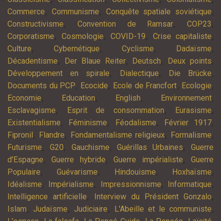
,
,
,
Commerce
Communisme
Conquête spatiale soviétique
,
,
,
Constructivisme
Convention de Ramsar
COP23
,
,
,
,
Corporatisme
Cosmologie
COVID-19
Crise capitaliste
,
,
,
,
Culture
Cybernétique
Cyclisme
Dadaïsme
,
,
,
,
Décadentisme
Der Blaue Reiter
Deutsch
Deux points
,
,
,
Développement en spirale
Dialectique
Die Brücke
,
,
,
,
Documents du PCP
Ecocide
Ecole de Francfort
Ecologie
,
,
,
,
Economie
Education
English
Environnement
,
,
,
Esclavagisme
Esprit de consommation
Eurasisme
,
,
,
,
Existentialisme
Féminisme
Féodalisme
Février 1917
,
,
,
,
Fipronil
Flandre
Fondamentalisme religieux
Formalisme
,
,
,
,
Futurisme
G20
Gauchisme
Guérillas Urbaines
Guerre
,
,
,
d'Espagne
Guerre hybride
Guerre impérialiste
Guerre
,
,
,
,
Populaire
Guévarisme
Hindouisme
Hoxhaïsme
,
,
,
,
Idéalisme
Impérialisme
Impressionnisme
Informatique
,
,
Intelligence artificielle
Interview du Président Gonzalo
,
,
,
,
Islam
Judaïsme
Judiciaire
L'Abeille et le communiste