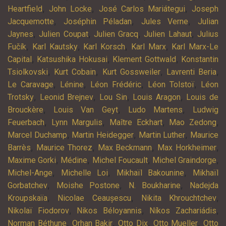
,
,
,
Heartfield
John Locke
José Carlos Mariátegui
Joseph
,
,
,
Jacquemotte
Joséphin Péladan
Jules Verne
Julian
,
,
,
,
Jaynes
Julien Coupat
Julien Gracq
Julien Lahaut
Julius
,
,
,
,
Fučík
Karl Kautsky
Karl Korsch
Karl Marx
Karl Marx-Le
,
,
,
Capital
Katsushika Hokusai
Klement Gottwald
Konstantin
,
,
,
,
Tsiolkovski
Kurt Cobain
Kurt Gossweiler
Lavrenti Beria
,
,
,
,
Le Caravage
Lénine
Léon Frédéric
Léon Tolstoï
Léon
,
,
,
,
Trotsky
Leonid Brejnev
Lou Sin
Louis Aragon
Louis de
,
,
,
Brouckère
Louis Van Geyt
Ludo Martens
Ludwig
,
,
,
,
Feuerbach
Lynn Margulis
Maître Eckhart
Mao Zedong
,
,
,
Marcel Duchamp
Martin Heidegger
Martin Luther
Maurice
,
,
,
,
Barrès
Maurice Thorez
Max Beckmann
Max Horkheimer
,
,
,
,
Maxime Gorki
Médine
Michel Foucault
Michel Graindorge
,
,
,
Michel-Ange
Michelle Loi
Mikhaïl Bakounine
Mikhaïl
,
,
,
Gorbatchev
Moishe Postone
N. Boukharine
Nadejda
,
,
,
Kroupskaïa
Nicolae Ceaușescu
Nikita Khrouchtchev
,
,
,
Nikolaï Fiodorov
Nikos Béloyannis
Níkos Zachariádis
,
,
,
,
Norman Béthune
Orhan Bakir
Otto Dix
Otto Mueller
Otto