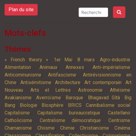
Plan du site
Mots-clefs
Thèmes
,
,
,
,
« French theory »
1er Mai
8 mars
Agro-industrie
,
,
,
,
Alimentation
Animaux
Annexes
Anti-impérialisme
,
,
Anticommunisme
Antifascisme
Antirévisionnisme en
,
,
,
,
Chine
Antisémitisme
Architecture
Art contemporain
Art
,
,
,
,
Nouveau
Arts et Lettres
Astronomie
Athéisme
,
,
,
,
Avakianisme
Averroïsme
Baroque
Bhagavad Gîtâ
Big
,
,
,
,
,
Bang
Biologie
Biosphère
BRICS
Cannibalisme social
,
,
,
Capitalisme
Capitalisme bureaucratique
Castellano
,
,
,
Catholicisme
Centralisme démocratique
Centrisme
,
,
,
,
,
Chamanisme
Chiisme
Chimie
Christianisme
Cinéma
,
,
,
,
Classicisme
Classification
Collectivisme
Colonialisme