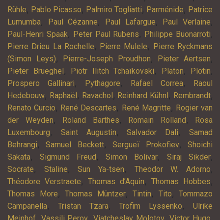
,
,
,
,
Rühle
Pablo Picasso
Palmiro Togliatti
Parménide
Patrice
,
,
,
,
Lumumba
Paul Cézanne
Paul Lafargue
Paul Verlaine
,
,
,
Paul-Henri Spaak
Peter Paul Rubens
Philippe Buonarroti
,
,
Pierre Drieu La Rochelle
Pierre Mulele
Pierre Ryckmans
,
,
,
(Simon Leys)
Pierre-Joseph Proudhon
Pieter Aertsen
,
,
,
,
Pieter Brueghel
Piotr Ilitch Tchaïkovski
Platon
Plotin
,
,
,
Prospero Gallinari
Pythagore
Rafael Correa
Raoul
,
,
,
,
,
Hedebouw
Raphaël
Ravachol
Reinhard Kühnl
Rembrandt
,
,
,
Renato Curcio
René Descartes
René Magritte
Rogier van
,
,
,
der Weyden
Roland Barthes
Romain Rolland
Rosa
,
,
,
Luxembourg
Saint Augustin
Salvador Dali
Samad
,
,
,
Behrangi
Samuel Beckett
Sergueï Prokofiev
Shoichi
,
,
,
,
Sakata
Sigmund Freud
Simon Bolivar
Siraj Sikder
,
,
,
,
Socrate
Staline
Sun Ya-tsen
Theodor W. Adorno
,
,
,
Théodore Verstraete
Thomas d’Aquin
Thomas Hobbes
,
,
,
,
Thomas More
Thomas Müntzer
Tintin
Tito
Tommazo
,
,
,
Campanella
Tristan Tzara
Trofim Lyssenko
Ulrike
,
,
,
,
Meinhof
Vassili Perov
Viatcheslav Molotov
Victor Hugo