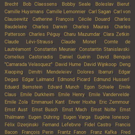
,
,
,
,
Brecht
Bob Claessens
Bobby Seale
Boleslav Bierut
,
,
,
Camille Huysmans
Camille Lemonnier
Carl Sagan
Carl von
,
,
,
Clausewitz
Catherine François
Cécile Douard
Charles
,
,
,
Baudelaire
Charles Darwin
Charles Mauras
Charles
,
,
,
,
Patterson
Charles Péguy
Charu Mazumdar
Clara Zetkin
,
,
Claude Lévi-Strauss
Claude Monet
Comte de
,
,
,
Lautréamont
Constantin Meunier
Constantin Stanislavski
,
,
Cornelius Castoriadis
Daniel Guérin
David Benquis
,
,
,
"Camarada Velasquez"
David Hume
David Wijnkoop
Deng
,
,
,
Xiaoping
Dimitri Mendeleïev
Dolores Ibarruri
Edgar
,
,
,
,
Degas
Edgar Lalmand
Edmond Picard
Edmund Husserl
,
,
,
Eduard Bernstein
Edvard Munch
Egon Schiele
Emile
,
,
,
,
Claus
Emile Durkheim
Emile Henry
Emile Vandervelde
,
,
,
,
Emile Zola
Emmanuel Kant
Enver Hoxha
Eric Zemmour
,
,
,
,
Ernst Aust
Ernst Busch
Ernst Mach
Ernst Nolte
Ernst
,
,
,
,
Thälmann
Eugen Dühring
Eugen Varga
Eugène Ionesco
,
,
,
Félix Dzerjinski
Fernand Lefebvre
Fidel Castro
Francis
,
,
,
,
Bacon
François Perin
Frantz Fanon
Franz Kafka
Fred