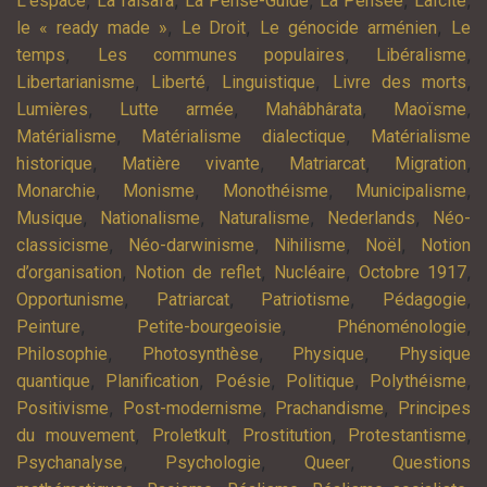
,
,
,
,
,
L’espace
La falsafa
La Pensé-Guide
La Pensée
Laïcité
,
,
,
le « ready made »
Le Droit
Le génocide arménien
Le
,
,
,
temps
Les communes populaires
Libéralisme
,
,
,
,
Libertarianisme
Liberté
Linguistique
Livre des morts
,
,
,
,
Lumières
Lutte armée
Mahâbhârata
Maoïsme
,
,
Matérialisme
Matérialisme dialectique
Matérialisme
,
,
,
,
historique
Matière vivante
Matriarcat
Migration
,
,
,
,
Monarchie
Monisme
Monothéisme
Municipalisme
,
,
,
,
Musique
Nationalisme
Naturalisme
Nederlands
Néo-
,
,
,
,
classicisme
Néo-darwinisme
Nihilisme
Noël
Notion
,
,
,
,
d’organisation
Notion de reflet
Nucléaire
Octobre 1917
,
,
,
,
Opportunisme
Patriarcat
Patriotisme
Pédagogie
,
,
,
Peinture
Petite-bourgeoisie
Phénoménologie
,
,
,
Philosophie
Photosynthèse
Physique
Physique
,
,
,
,
,
quantique
Planification
Poésie
Politique
Polythéisme
,
,
,
Positivisme
Post-modernisme
Prachandisme
Principes
,
,
,
,
du mouvement
Proletkult
Prostitution
Protestantisme
,
,
,
Psychanalyse
Psychologie
Queer
Questions