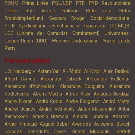
,
,
,
,
,
POUM
Prima Linéa
PSL/LSP
PTB
PYD
Revolutionäre
,
,
,
Zellen
Rote Armee Fraktion
Rote Zora
Roter
,
,
,
Frontkämpferbund
Secours Rouge
Social-démocratie
,
,
,
,
STIB
Syndicalisme révolutionnaire
Tupamaros
UC(ML)B
,
UCC (Unione dei Comunisti Combattenti)
Universités-
,
,
Usines-Union (UUU)
Weather Underground
Young Lords
,
Party
Personnalités
,
,
,
,
,
« A. Neuberg »
Akram Yari
Al-Fârâbî
Al-Kindi
Alain Badiou
,
,
,
Albert Camus
Alexander Dubček
Alexandra Kollontai
,
,
Alexandre d’Aphrodise
Alexandre Douguine
Alexandre
,
,
,
,
Rodtchenko
Alfons Mucha
Alfred Klahr
Amadeo Bordiga
,
,
,
,
André Breton
André Cools
André Fougeron
André Marty
,
,
,
Andreï Jdanov
Andreï Vichinsky
Anton Makarenko
Anton
,
,
,
,
Pannekoek
Antonio Gramsci
Antonio Labriola
Aristote
,
,
,
,
Arthur Rimbaud
August Bebel
Averroès
Avicenne
Baruch
,
,
,
Spinoza
Benedetto Croce
Benito Mussolini
Bertolt