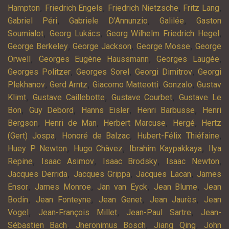
,
,
,
,
Hampton
Friedrich Engels
Friedrich Nietzsche
Fritz Lang
,
,
,
Gabriel Péri
Gabriele D'Annunzio
Galilée
Gaston
,
,
,
Soumialot
Georg Lukács
Georg Wilhelm Friedrich Hegel
,
,
,
George Berkeley
George Jackson
George Mosse
George
,
,
,
Orwell
Georges Eugène Haussmann
Georges Laugée
,
,
,
Georges Politzer
Georges Sorel
Georgi Dimitrov
Georgi
,
,
,
,
Plekhanov
Gerd Arntz
Giacomo Matteotti
Gonzalo
Gustav
,
,
,
Klimt
Gustave Caillebotte
Gustave Courbet
Gustave Le
,
,
,
,
Bon
Guy Debord
Hanns Eisler
Henri Barbusse
Henri
,
,
,
,
Bergson
Henri de Man
Herbert Marcuse
Hergé
Hertz
,
,
,
(Gert) Jospa
Honoré de Balzac
Hubert-Félix Thiéfaine
,
,
,
Huey P. Newton
Hugo Chàvez
Ibrahim Kaypakkaya
Ilya
,
,
,
,
Repine
Isaac Asimov
Isaac Brodsky
Isaac Newton
,
,
,
Jacques Derrida
Jacques Grippa
Jacques Lacan
James
,
,
,
,
Ensor
James Monroe
Jan van Eyck
Jean Blume
Jean
,
,
,
,
Bodin
Jean Fonteyne
Jean Genet
Jean Jaurès
Jean
,
,
,
Vogel
Jean-François Millet
Jean-Paul Sartre
Jean-
,
,
,
Sébastien Bach
Jheronimus Bosch
Jiang Qing
John