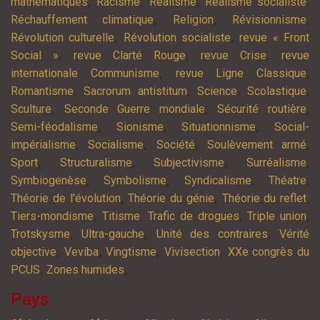
,
,
,
,
mathématiques
Racisme
Réalisme
Réalisme socialiste
,
,
,
Réchauffement climatique
Religion
Révisionnisme
,
,
Révolution culturelle
Révolution socialiste
revue « Front
,
,
,
Social »
revue Clarté Rouge
revue Crise
revue
,
,
internationale Communisme
revue Ligne Classique
,
,
,
,
Romantisme
Sacrorum antistitum
Science
Scolastique
,
,
,
Sculture
Seconde Guerre mondiale
Sécurité routière
,
,
,
Semi-féodalisme
Sionisme
Situationnisme
Social-
,
,
,
,
impérialisme
Socialisme
Société
Soulèvement armé
,
,
,
,
Sport
Structuralisme
Subjectivisme
Surréalisme
,
,
,
,
Symbiogenèse
Symbolisme
Syndicalisme
Théatre
,
,
,
Théorie de l'évolution
Théorie du génie
Théorie du reflet
,
,
,
,
Tiers-mondisme
Titisme
Trafic de drogues
Triple union
,
,
,
Trotskysme
Ultra-gauche
Unité des contraires
Vérité
,
,
,
,
objective
Veviba
Vingtisme
Vivisection
XXe congrès du
,
,
PCUS
Zones humides
Pays