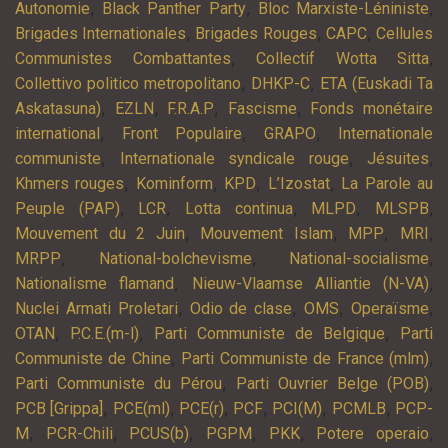
,
,
,
Autonomie
Black Panther Party
Bloc Marxiste-Léniniste
,
,
,
Brigades Internationales
Brigades Rouges
CAPC
Cellules
,
,
Communistes Combattantes
Collectif Wotta Sitta
,
,
Collettivo politico metropolitano
DHKP-C
ETA (Euskadi Ta
,
,
,
,
Askatasuna)
EZLN
F.R.A.P
Fascisme
Fonds monétaire
,
,
,
international
Front Populaire
GRAPO
Internationale
,
,
,
communiste
Internationale syndicale rouge
Jésuites
,
,
,
,
Khmers rouges
Kominform
KPD
L’Izostat
La Parole au
,
,
,
,
,
Peuple (PAP)
LCR
Lotta continua
MLPD
MLSPB
,
,
,
,
Mouvement du 2 Juin
Mouvement Islam
MPP
MRI
,
,
,
MRPP
National-bolchevisme
National-socialisme
,
,
Nationalisme flamand
Nieuw-Vlaamse Alliantie (N-VA)
,
,
,
,
Nuclei Armati Proletari
Odio de clase
OMS
Operaïsme
,
,
,
OTAN
P.C.E.(m-l)
Parti Communiste de Belgique
Parti
,
,
Communiste de Chine
Parti Communiste de France (mlm)
,
,
Parti Communiste du Pérou
Parti Ouvrier Belge (POB)
,
,
,
,
,
,
PCB [Grippa]
PCE(ml)
PCE(r)
PCF
PCI(M)
PCMLB
PCP-
,
,
,
,
,
,
M
PCR-Chili
PCUS(b)
PGPM
PKK
Potere operaio