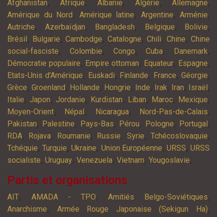
,
,
,
,
,
Afghanistan
Afrique
Albanie
Algérie
Allemagne
,
,
,
,
Amérique du Nord
Amérique latine
Argentine
Arménie
,
,
,
,
,
Autriche
Azerbaïdjan
Bangladesh
Belgique
Bolivie
,
,
,
,
,
,
Brésil
Bulgarie
Cambodge
Catalogne
Chili
Chine
Chine
,
,
,
,
,
social-fasciste
Colombie
Congo
Cuba
Danemark
,
,
,
,
Démocratie populaire
Empire ottoman
Equateur
Espagne
,
,
,
,
,
Etats-Unis d'Amérique
Euskadi
Finlande
France
Géorgie
,
,
,
,
,
,
,
,
Grèce
Groenland
Hollande
Hongrie
Inde
Irak
Iran
Israël
,
,
,
,
,
,
,
Italie
Japon
Jordanie
Kurdistan
Liban
Maroc
Mexique
,
,
,
,
Moyen-Orient
Népal
Nicaragua
Nord-Pas-de-Calais
,
,
,
,
,
,
Pakistan
Palestine
Pays-Bas
Pérou
Pologne
Portugal
,
,
,
,
,
,
RDA
Rojava
Roumanie
Russie
Syrie
Tchécoslovaquie
,
,
,
,
,
Tchéquie
Turquie
Ukraine
Union Européenne
URSS
URSS
,
,
,
,
,
socialiste
Uruguay
Venezuela
Vietnam
Yougoslavie
Partis et organisations
,
,
,
AIT
AMADA - TPO
Amitiés Belgo-Soviétiques
,
,
Anarchisme
Armée Rouge Japonaise (Sekigun Ha)