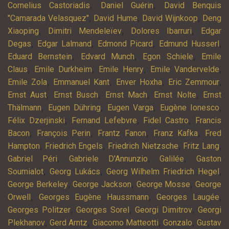
,
,
Cornelius Castoriadis
Daniel Guérin
David Benquis
,
,
,
"Camarada Velasquez"
David Hume
David Wijnkoop
Deng
,
,
,
Xiaoping
Dimitri Mendeleïev
Dolores Ibarruri
Edgar
,
,
,
,
Degas
Edgar Lalmand
Edmond Picard
Edmund Husserl
,
,
,
Eduard Bernstein
Edvard Munch
Egon Schiele
Emile
,
,
,
,
Claus
Emile Durkheim
Emile Henry
Emile Vandervelde
,
,
,
,
Emile Zola
Emmanuel Kant
Enver Hoxha
Eric Zemmour
,
,
,
,
Ernst Aust
Ernst Busch
Ernst Mach
Ernst Nolte
Ernst
,
,
,
,
Thälmann
Eugen Dühring
Eugen Varga
Eugène Ionesco
,
,
,
Félix Dzerjinski
Fernand Lefebvre
Fidel Castro
Francis
,
,
,
,
Bacon
François Perin
Frantz Fanon
Franz Kafka
Fred
,
,
,
,
Hampton
Friedrich Engels
Friedrich Nietzsche
Fritz Lang
,
,
,
Gabriel Péri
Gabriele D'Annunzio
Galilée
Gaston
,
,
,
Soumialot
Georg Lukács
Georg Wilhelm Friedrich Hegel
,
,
,
George Berkeley
George Jackson
George Mosse
George
,
,
,
Orwell
Georges Eugène Haussmann
Georges Laugée
,
,
,
Georges Politzer
Georges Sorel
Georgi Dimitrov
Georgi
,
,
,
,
Plekhanov
Gerd Arntz
Giacomo Matteotti
Gonzalo
Gustav