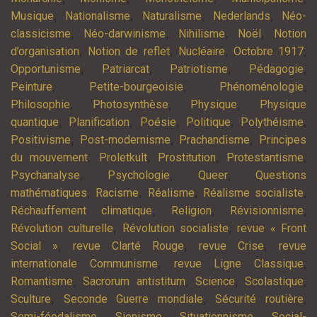
,
,
,
,
Musique
Nationalisme
Naturalisme
Nederlands
Néo-
,
,
,
,
classicisme
Néo-darwinisme
Nihilisme
Noël
Notion
,
,
,
,
d’organisation
Notion de reflet
Nucléaire
Octobre 1917
,
,
,
,
Opportunisme
Patriarcat
Patriotisme
Pédagogie
,
,
,
Peinture
Petite-bourgeoisie
Phénoménologie
,
,
,
Philosophie
Photosynthèse
Physique
Physique
,
,
,
,
,
quantique
Planification
Poésie
Politique
Polythéisme
,
,
,
Positivisme
Post-modernisme
Prachandisme
Principes
,
,
,
,
du mouvement
Proletkult
Prostitution
Protestantisme
,
,
,
Psychanalyse
Psychologie
Queer
Questions
,
,
,
,
mathématiques
Racisme
Réalisme
Réalisme socialiste
,
,
,
Réchauffement climatique
Religion
Révisionnisme
,
,
Révolution culturelle
Révolution socialiste
revue « Front
,
,
,
Social »
revue Clarté Rouge
revue Crise
revue
,
,
internationale Communisme
revue Ligne Classique
,
,
,
,
Romantisme
Sacrorum antistitum
Science
Scolastique
,
,
,
Sculture
Seconde Guerre mondiale
Sécurité routière
,
,
,
Semi-féodalisme
Sionisme
Situationnisme
Social-