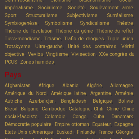
,
,
,
,
impérialisme
Socialisme
Société
Soulèvement armé
,
,
,
,
Sport
Structuralisme
Subjectivisme
Surréalisme
,
,
,
,
Symbiogenèse
Symbolisme
Syndicalisme
Théatre
,
,
,
Théorie de l'évolution
Théorie du génie
Théorie du reflet
,
,
,
,
Tiers-mondisme
Titisme
Trafic de drogues
Triple union
,
,
,
Trotskysme
Ultra-gauche
Unité des contraires
Vérité
,
,
,
,
objective
Veviba
Vingtisme
Vivisection
XXe congrès du
,
,
PCUS
Zones humides
Pays
,
,
,
,
,
Afghanistan
Afrique
Albanie
Algérie
Allemagne
,
,
,
,
Amérique du Nord
Amérique latine
Argentine
Arménie
,
,
,
,
,
Autriche
Azerbaïdjan
Bangladesh
Belgique
Bolivie
,
,
,
,
,
,
Brésil
Bulgarie
Cambodge
Catalogne
Chili
Chine
Chine
,
,
,
,
,
social-fasciste
Colombie
Congo
Cuba
Danemark
,
,
,
,
Démocratie populaire
Empire ottoman
Equateur
Espagne
,
,
,
,
,
Etats-Unis d'Amérique
Euskadi
Finlande
France
Géorgie