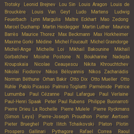
,
,
,
,
Trotsky
Leonid Brejnev
Lou Sin
Louis Aragon
Louis de
,
,
,
Brouckère
Louis Van Geyt
Ludo Martens
Ludwig
,
,
,
,
Feuerbach
Lynn Margulis
Maître Eckhart
Mao Zedong
,
,
,
Marcel Duchamp
Martin Heidegger
Martin Luther
Maurice
,
,
,
,
Barrès
Maurice Thorez
Max Beckmann
Max Horkheimer
,
,
,
,
Maxime Gorki
Médine
Michel Foucault
Michel Graindorge
,
,
,
Michel-Ange
Michelle Loi
Mikhaïl Bakounine
Mikhaïl
,
,
,
Gorbatchev
Moishe Postone
N. Boukharine
Nadejda
,
,
,
Kroupskaïa
Nicolae Ceaușescu
Nikita Khrouchtchev
,
,
,
Nikolaï Fiodorov
Nikos Béloyannis
Níkos Zachariádis
,
,
,
,
Norman Béthune
Orhan Bakir
Otto Dix
Otto Mueller
Otto
,
,
,
,
Rühle
Pablo Picasso
Palmiro Togliatti
Parménide
Patrice
,
,
,
,
Lumumba
Paul Cézanne
Paul Lafargue
Paul Verlaine
,
,
,
Paul-Henri Spaak
Peter Paul Rubens
Philippe Buonarroti
,
,
Pierre Drieu La Rochelle
Pierre Mulele
Pierre Ryckmans
,
,
,
(Simon Leys)
Pierre-Joseph Proudhon
Pieter Aertsen
,
,
,
,
Pieter Brueghel
Piotr Ilitch Tchaïkovski
Platon
Plotin
,
,
,
Prospero Gallinari
Pythagore
Rafael Correa
Raoul