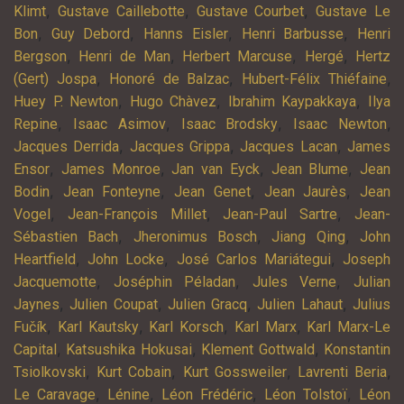
,
,
,
Klimt
Gustave Caillebotte
Gustave Courbet
Gustave Le
,
,
,
,
Bon
Guy Debord
Hanns Eisler
Henri Barbusse
Henri
,
,
,
,
Bergson
Henri de Man
Herbert Marcuse
Hergé
Hertz
,
,
,
(Gert) Jospa
Honoré de Balzac
Hubert-Félix Thiéfaine
,
,
,
Huey P. Newton
Hugo Chàvez
Ibrahim Kaypakkaya
Ilya
,
,
,
,
Repine
Isaac Asimov
Isaac Brodsky
Isaac Newton
,
,
,
Jacques Derrida
Jacques Grippa
Jacques Lacan
James
,
,
,
,
Ensor
James Monroe
Jan van Eyck
Jean Blume
Jean
,
,
,
,
Bodin
Jean Fonteyne
Jean Genet
Jean Jaurès
Jean
,
,
,
Vogel
Jean-François Millet
Jean-Paul Sartre
Jean-
,
,
,
Sébastien Bach
Jheronimus Bosch
Jiang Qing
John
,
,
,
Heartfield
John Locke
José Carlos Mariátegui
Joseph
,
,
,
Jacquemotte
Joséphin Péladan
Jules Verne
Julian
,
,
,
,
Jaynes
Julien Coupat
Julien Gracq
Julien Lahaut
Julius
,
,
,
,
Fučík
Karl Kautsky
Karl Korsch
Karl Marx
Karl Marx-Le
,
,
,
Capital
Katsushika Hokusai
Klement Gottwald
Konstantin
,
,
,
,
Tsiolkovski
Kurt Cobain
Kurt Gossweiler
Lavrenti Beria
,
,
,
,
Le Caravage
Lénine
Léon Frédéric
Léon Tolstoï
Léon