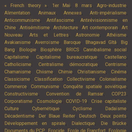
,
,
,
,
« French theory »
1er Mai
8 mars
Agro-industrie
,
,
,
,
Alimentation
Animaux
Annexes
Anti-impérialisme
,
,
Anticommunisme
Antifascisme
Antirévisionnisme en
,
,
,
,
Chine
Antisémitisme
Architecture
Art contemporain
Art
,
,
,
,
Nouveau
Arts et Lettres
Astronomie
Athéisme
,
,
,
,
Avakianisme
Averroïsme
Baroque
Bhagavad Gîtâ
Big
,
,
,
,
,
Bang
Biologie
Biosphère
BRICS
Cannibalisme social
,
,
,
Capitalisme
Capitalisme bureaucratique
Castellano
,
,
,
Catholicisme
Centralisme démocratique
Centrisme
,
,
,
,
,
Chamanisme
Chiisme
Chimie
Christianisme
Cinéma
,
,
,
,
Classicisme
Classification
Collectivisme
Colonialisme
,
,
,
Commerce
Communisme
Conquête spatiale soviétique
,
,
,
Constructivisme
Convention de Ramsar
COP23
,
,
,
,
Corporatisme
Cosmologie
COVID-19
Crise capitaliste
,
,
,
,
Culture
Cybernétique
Cyclisme
Dadaïsme
,
,
,
,
Décadentisme
Der Blaue Reiter
Deutsch
Deux points
,
,
,
Développement en spirale
Dialectique
Die Brücke
,
,
,
,
Documents du PCP
Ecocide
Ecole de Francfort
Ecologie