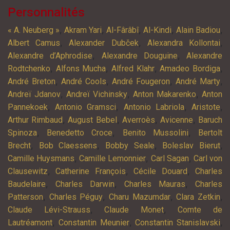
Personnalités
,
,
,
,
,
« A. Neuberg »
Akram Yari
Al-Fârâbî
Al-Kindi
Alain Badiou
,
,
,
Albert Camus
Alexander Dubček
Alexandra Kollontai
,
,
Alexandre d’Aphrodise
Alexandre Douguine
Alexandre
,
,
,
,
Rodtchenko
Alfons Mucha
Alfred Klahr
Amadeo Bordiga
,
,
,
,
André Breton
André Cools
André Fougeron
André Marty
,
,
,
Andreï Jdanov
Andreï Vichinsky
Anton Makarenko
Anton
,
,
,
,
Pannekoek
Antonio Gramsci
Antonio Labriola
Aristote
,
,
,
,
Arthur Rimbaud
August Bebel
Averroès
Avicenne
Baruch
,
,
,
Spinoza
Benedetto Croce
Benito Mussolini
Bertolt
,
,
,
,
Brecht
Bob Claessens
Bobby Seale
Boleslav Bierut
,
,
,
Camille Huysmans
Camille Lemonnier
Carl Sagan
Carl von
,
,
,
Clausewitz
Catherine François
Cécile Douard
Charles
,
,
,
Baudelaire
Charles Darwin
Charles Mauras
Charles
,
,
,
,
Patterson
Charles Péguy
Charu Mazumdar
Clara Zetkin
,
,
Claude Lévi-Strauss
Claude Monet
Comte de
,
,
,
Lautréamont
Constantin Meunier
Constantin Stanislavski