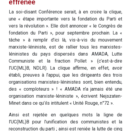
effrénée
La soi-disant Conférence serait, à en croire la clique,
une « étape importante vers la fondation du Parti et
vers la révolution ». Elle doit annoncer « le Congrès de
fondation du Parti », pour septembre prochain. La «
tâche » à remplir d’ici là, vis-à-vis du mouvement
marxiste-léniniste, est de rallier tous les marxistes-
léninistes du pays dispersés dans AMADA, Lutte
Communiste et la fraction Pollet » (c’est-à-dire
l’UC(ML)B, NDLR). La clique affirme, en effet, avoir
établi, preuves à l’appui, que les dirigeants des trois
organisations marxistes-léninistes sont, bien entendu,
des « comploteurs » ! « AMADA n’a jamais été une
organisation marxiste-léniniste », écrivent Nejszaten-
Minet dans ce qu’ils intitulent « Unité Rouge, n°72 ».
Ainsi est rejetée en quelques mots la ligne de
l’UC(ML)B pour l’unification des communistes et la
reconstruction du parti ; ainsi est reniée la lutte de cinq