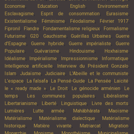
,
,
,
,
Economie
Education
English
Environnement
,
,
,
Esclavagisme
Esprit de consommation
Eurasisme
,
,
,
,
Existentialisme
Féminisme
Féodalisme
Février 1917
,
,
,
,
Fipronil
Flandre
Fondamentalisme religieux
Formalisme
,
,
,
,
Futurisme
G20
Gauchisme
Guérillas Urbaines
Guerre
,
,
,
d'Espagne
Guerre hybride
Guerre impérialiste
Guerre
,
,
,
,
Populaire
Guévarisme
Hindouisme
Hoxhaïsme
,
,
,
,
Idéalisme
Impérialisme
Impressionnisme
Informatique
,
,
Intelligence artificielle
Interview du Président Gonzalo
,
,
,
,
Islam
Judaïsme
Judiciaire
L'Abeille et le communiste
,
,
,
,
,
L’espace
La falsafa
La Pensé-Guide
La Pensée
Laïcité
,
,
,
le « ready made »
Le Droit
Le génocide arménien
Le
,
,
,
temps
Les communes populaires
Libéralisme
,
,
,
,
Libertarianisme
Liberté
Linguistique
Livre des morts
,
,
,
,
Lumières
Lutte armée
Mahâbhârata
Maoïsme
,
,
Matérialisme
Matérialisme dialectique
Matérialisme
,
,
,
,
historique
Matière vivante
Matriarcat
Migration
,
,
,
,
Monarchie
Monisme
Monothéisme
Municipalisme