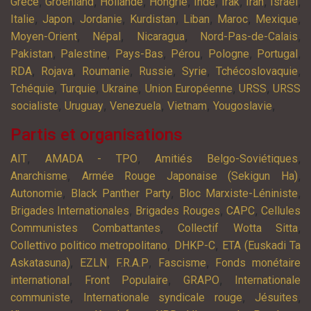
,
,
,
,
,
,
,
,
Grèce
Groenland
Hollande
Hongrie
Inde
Irak
Iran
Israël
,
,
,
,
,
,
,
Italie
Japon
Jordanie
Kurdistan
Liban
Maroc
Mexique
,
,
,
,
Moyen-Orient
Népal
Nicaragua
Nord-Pas-de-Calais
,
,
,
,
,
,
Pakistan
Palestine
Pays-Bas
Pérou
Pologne
Portugal
,
,
,
,
,
,
RDA
Rojava
Roumanie
Russie
Syrie
Tchécoslovaquie
,
,
,
,
,
Tchéquie
Turquie
Ukraine
Union Européenne
URSS
URSS
,
,
,
,
,
socialiste
Uruguay
Venezuela
Vietnam
Yougoslavie
Partis et organisations
,
,
,
AIT
AMADA - TPO
Amitiés Belgo-Soviétiques
,
,
Anarchisme
Armée Rouge Japonaise (Sekigun Ha)
,
,
,
Autonomie
Black Panther Party
Bloc Marxiste-Léniniste
,
,
,
Brigades Internationales
Brigades Rouges
CAPC
Cellules
,
,
Communistes Combattantes
Collectif Wotta Sitta
,
,
Collettivo politico metropolitano
DHKP-C
ETA (Euskadi Ta
,
,
,
,
Askatasuna)
EZLN
F.R.A.P
Fascisme
Fonds monétaire
,
,
,
international
Front Populaire
GRAPO
Internationale
,
,
,
communiste
Internationale syndicale rouge
Jésuites