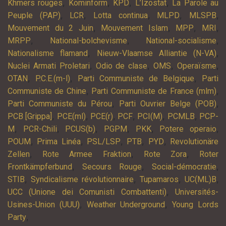
,
,
,
,
Khmers rouges
Kominform
KPD
L’Izostat
La Parole au
,
,
,
,
,
Peuple (PAP)
LCR
Lotta continua
MLPD
MLSPB
,
,
,
,
Mouvement du 2 Juin
Mouvement Islam
MPP
MRI
,
,
,
MRPP
National-bolchevisme
National-socialisme
,
,
Nationalisme flamand
Nieuw-Vlaamse Alliantie (N-VA)
,
,
,
,
Nuclei Armati Proletari
Odio de clase
OMS
Operaïsme
,
,
,
OTAN
P.C.E.(m-l)
Parti Communiste de Belgique
Parti
,
,
Communiste de Chine
Parti Communiste de France (mlm)
,
,
Parti Communiste du Pérou
Parti Ouvrier Belge (POB)
,
,
,
,
,
,
PCB [Grippa]
PCE(ml)
PCE(r)
PCF
PCI(M)
PCMLB
PCP-
,
,
,
,
,
,
M
PCR-Chili
PCUS(b)
PGPM
PKK
Potere operaio
,
,
,
,
,
POUM
Prima Linéa
PSL/LSP
PTB
PYD
Revolutionäre
,
,
,
Zellen
Rote Armee Fraktion
Rote Zora
Roter
,
,
,
Frontkämpferbund
Secours Rouge
Social-démocratie
,
,
,
,
STIB
Syndicalisme révolutionnaire
Tupamaros
UC(ML)B
,
UCC (Unione dei Comunisti Combattenti)
Universités-
,
,
Usines-Union (UUU)
Weather Underground
Young Lords
,
Party