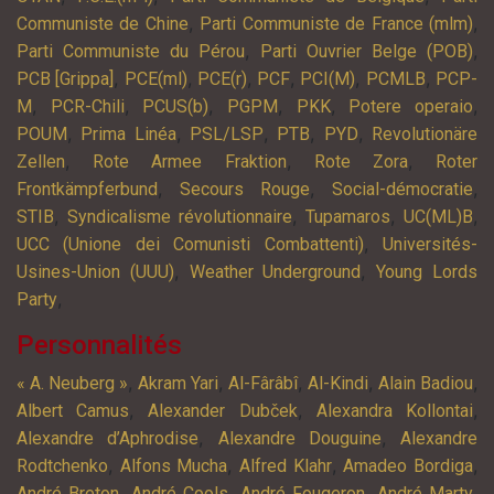
,
,
Communiste de Chine
Parti Communiste de France (mlm)
,
,
Parti Communiste du Pérou
Parti Ouvrier Belge (POB)
,
,
,
,
,
,
PCB [Grippa]
PCE(ml)
PCE(r)
PCF
PCI(M)
PCMLB
PCP-
,
,
,
,
,
,
M
PCR-Chili
PCUS(b)
PGPM
PKK
Potere operaio
,
,
,
,
,
POUM
Prima Linéa
PSL/LSP
PTB
PYD
Revolutionäre
,
,
,
Zellen
Rote Armee Fraktion
Rote Zora
Roter
,
,
,
Frontkämpferbund
Secours Rouge
Social-démocratie
,
,
,
,
STIB
Syndicalisme révolutionnaire
Tupamaros
UC(ML)B
,
UCC (Unione dei Comunisti Combattenti)
Universités-
,
,
Usines-Union (UUU)
Weather Underground
Young Lords
,
Party
Personnalités
,
,
,
,
,
« A. Neuberg »
Akram Yari
Al-Fârâbî
Al-Kindi
Alain Badiou
,
,
,
Albert Camus
Alexander Dubček
Alexandra Kollontai
,
,
Alexandre d’Aphrodise
Alexandre Douguine
Alexandre
,
,
,
,
Rodtchenko
Alfons Mucha
Alfred Klahr
Amadeo Bordiga
,
,
,
,
André Breton
André Cools
André Fougeron
André Marty