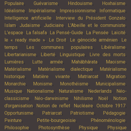
,
,
,
,
Populaire
Guévarisme
Hindouisme
Hoxhaïsme
,
,
,
,
Idéalisme
Impérialisme
Impressionnisme
Informatique
,
,
Intelligence artificielle
Interview du Président Gonzalo
,
,
,
,
Islam
Judaïsme
Judiciaire
L'Abeille et le communiste
,
,
,
,
,
L’espace
La falsafa
La Pensé-Guide
La Pensée
Laïcité
,
,
,
le « ready made »
Le Droit
Le génocide arménien
Le
,
,
,
temps
Les communes populaires
Libéralisme
,
,
,
,
Libertarianisme
Liberté
Linguistique
Livre des morts
,
,
,
,
Lumières
Lutte armée
Mahâbhârata
Maoïsme
,
,
Matérialisme
Matérialisme dialectique
Matérialisme
,
,
,
,
historique
Matière vivante
Matriarcat
Migration
,
,
,
,
Monarchie
Monisme
Monothéisme
Municipalisme
,
,
,
,
Musique
Nationalisme
Naturalisme
Nederlands
Néo-
,
,
,
,
classicisme
Néo-darwinisme
Nihilisme
Noël
Notion
,
,
,
,
d’organisation
Notion de reflet
Nucléaire
Octobre 1917
,
,
,
,
Opportunisme
Patriarcat
Patriotisme
Pédagogie
,
,
,
Peinture
Petite-bourgeoisie
Phénoménologie
,
,
,
Philosophie
Photosynthèse
Physique
Physique