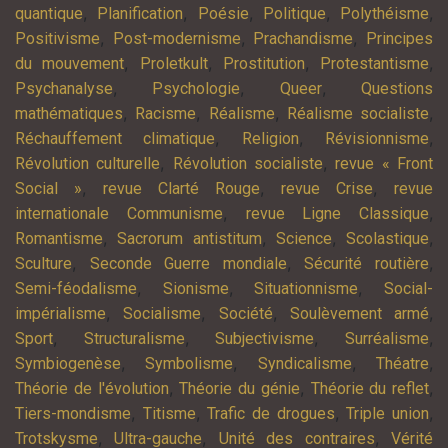
,
,
,
,
,
quantique
Planification
Poésie
Politique
Polythéisme
,
,
,
Positivisme
Post-modernisme
Prachandisme
Principes
,
,
,
,
du mouvement
Proletkult
Prostitution
Protestantisme
,
,
,
Psychanalyse
Psychologie
Queer
Questions
,
,
,
,
mathématiques
Racisme
Réalisme
Réalisme socialiste
,
,
,
Réchauffement climatique
Religion
Révisionnisme
,
,
Révolution culturelle
Révolution socialiste
revue « Front
,
,
,
Social »
revue Clarté Rouge
revue Crise
revue
,
,
internationale Communisme
revue Ligne Classique
,
,
,
,
Romantisme
Sacrorum antistitum
Science
Scolastique
,
,
,
Sculture
Seconde Guerre mondiale
Sécurité routière
,
,
,
Semi-féodalisme
Sionisme
Situationnisme
Social-
,
,
,
,
impérialisme
Socialisme
Société
Soulèvement armé
,
,
,
,
Sport
Structuralisme
Subjectivisme
Surréalisme
,
,
,
,
Symbiogenèse
Symbolisme
Syndicalisme
Théatre
,
,
,
Théorie de l'évolution
Théorie du génie
Théorie du reflet
,
,
,
,
Tiers-mondisme
Titisme
Trafic de drogues
Triple union
,
,
,
Trotskysme
Ultra-gauche
Unité des contraires
Vérité