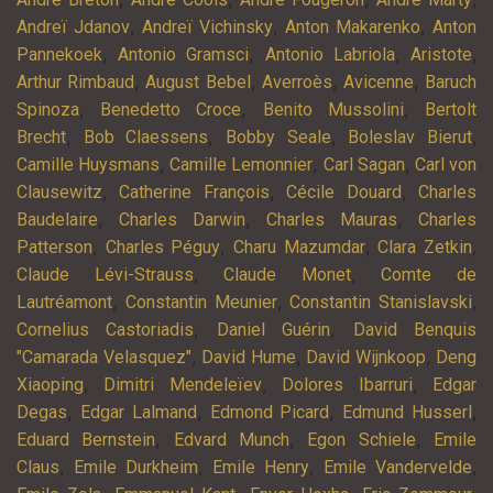
,
,
,
Andreï Jdanov
Andreï Vichinsky
Anton Makarenko
Anton
,
,
,
,
Pannekoek
Antonio Gramsci
Antonio Labriola
Aristote
,
,
,
,
Arthur Rimbaud
August Bebel
Averroès
Avicenne
Baruch
,
,
,
Spinoza
Benedetto Croce
Benito Mussolini
Bertolt
,
,
,
,
Brecht
Bob Claessens
Bobby Seale
Boleslav Bierut
,
,
,
Camille Huysmans
Camille Lemonnier
Carl Sagan
Carl von
,
,
,
Clausewitz
Catherine François
Cécile Douard
Charles
,
,
,
Baudelaire
Charles Darwin
Charles Mauras
Charles
,
,
,
,
Patterson
Charles Péguy
Charu Mazumdar
Clara Zetkin
,
,
Claude Lévi-Strauss
Claude Monet
Comte de
,
,
,
Lautréamont
Constantin Meunier
Constantin Stanislavski
,
,
Cornelius Castoriadis
Daniel Guérin
David Benquis
,
,
,
"Camarada Velasquez"
David Hume
David Wijnkoop
Deng
,
,
,
Xiaoping
Dimitri Mendeleïev
Dolores Ibarruri
Edgar
,
,
,
,
Degas
Edgar Lalmand
Edmond Picard
Edmund Husserl
,
,
,
Eduard Bernstein
Edvard Munch
Egon Schiele
Emile
,
,
,
,
Claus
Emile Durkheim
Emile Henry
Emile Vandervelde