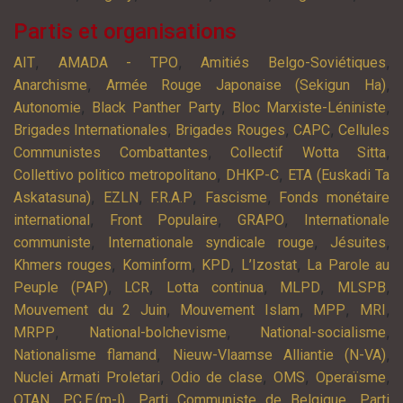
Partis et organisations
,
,
,
AIT
AMADA - TPO
Amitiés Belgo-Soviétiques
,
,
Anarchisme
Armée Rouge Japonaise (Sekigun Ha)
,
,
,
Autonomie
Black Panther Party
Bloc Marxiste-Léniniste
,
,
,
Brigades Internationales
Brigades Rouges
CAPC
Cellules
,
,
Communistes Combattantes
Collectif Wotta Sitta
,
,
Collettivo politico metropolitano
DHKP-C
ETA (Euskadi Ta
,
,
,
,
Askatasuna)
EZLN
F.R.A.P
Fascisme
Fonds monétaire
,
,
,
international
Front Populaire
GRAPO
Internationale
,
,
,
communiste
Internationale syndicale rouge
Jésuites
,
,
,
,
Khmers rouges
Kominform
KPD
L’Izostat
La Parole au
,
,
,
,
,
Peuple (PAP)
LCR
Lotta continua
MLPD
MLSPB
,
,
,
,
Mouvement du 2 Juin
Mouvement Islam
MPP
MRI
,
,
,
MRPP
National-bolchevisme
National-socialisme
,
,
Nationalisme flamand
Nieuw-Vlaamse Alliantie (N-VA)
,
,
,
,
Nuclei Armati Proletari
Odio de clase
OMS
Operaïsme
,
,
,
OTAN
P.C.E.(m-l)
Parti Communiste de Belgique
Parti