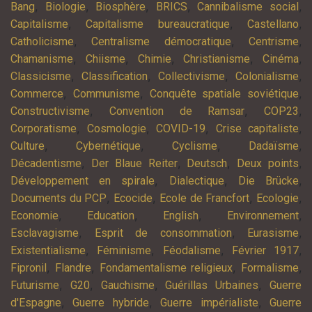
,
,
,
,
,
Bang
Biologie
Biosphère
BRICS
Cannibalisme social
,
,
,
Capitalisme
Capitalisme bureaucratique
Castellano
,
,
,
Catholicisme
Centralisme démocratique
Centrisme
,
,
,
,
,
Chamanisme
Chiisme
Chimie
Christianisme
Cinéma
,
,
,
,
Classicisme
Classification
Collectivisme
Colonialisme
,
,
,
Commerce
Communisme
Conquête spatiale soviétique
,
,
,
Constructivisme
Convention de Ramsar
COP23
,
,
,
,
Corporatisme
Cosmologie
COVID-19
Crise capitaliste
,
,
,
,
Culture
Cybernétique
Cyclisme
Dadaïsme
,
,
,
,
Décadentisme
Der Blaue Reiter
Deutsch
Deux points
,
,
,
Développement en spirale
Dialectique
Die Brücke
,
,
,
,
Documents du PCP
Ecocide
Ecole de Francfort
Ecologie
,
,
,
,
Economie
Education
English
Environnement
,
,
,
Esclavagisme
Esprit de consommation
Eurasisme
,
,
,
,
Existentialisme
Féminisme
Féodalisme
Février 1917
,
,
,
,
Fipronil
Flandre
Fondamentalisme religieux
Formalisme
,
,
,
,
Futurisme
G20
Gauchisme
Guérillas Urbaines
Guerre
,
,
,
d'Espagne
Guerre hybride
Guerre impérialiste
Guerre