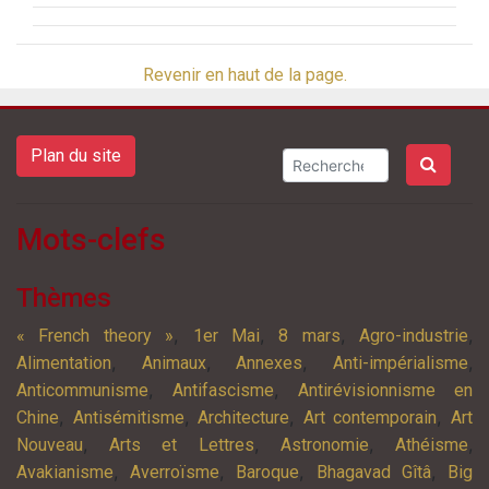
Revenir en haut de la page.
Plan du site
Mots-clefs
Thèmes
,
,
,
,
« French theory »
1er Mai
8 mars
Agro-industrie
,
,
,
,
Alimentation
Animaux
Annexes
Anti-impérialisme
,
,
Anticommunisme
Antifascisme
Antirévisionnisme en
,
,
,
,
Chine
Antisémitisme
Architecture
Art contemporain
Art
,
,
,
,
Nouveau
Arts et Lettres
Astronomie
Athéisme
,
,
,
,
Avakianisme
Averroïsme
Baroque
Bhagavad Gîtâ
Big