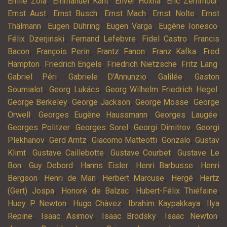
,
,
,
,
Emile Zola
Emmanuel Kant
Enver Hoxha
Eric Zemmour
,
,
,
,
Ernst Aust
Ernst Busch
Ernst Mach
Ernst Nolte
Ernst
,
,
,
,
Thälmann
Eugen Dühring
Eugen Varga
Eugène Ionesco
,
,
,
Félix Dzerjinski
Fernand Lefebvre
Fidel Castro
Francis
,
,
,
,
Bacon
François Perin
Frantz Fanon
Franz Kafka
Fred
,
,
,
,
Hampton
Friedrich Engels
Friedrich Nietzsche
Fritz Lang
,
,
,
Gabriel Péri
Gabriele D'Annunzio
Galilée
Gaston
,
,
,
Soumialot
Georg Lukács
Georg Wilhelm Friedrich Hegel
,
,
,
George Berkeley
George Jackson
George Mosse
George
,
,
,
Orwell
Georges Eugène Haussmann
Georges Laugée
,
,
,
Georges Politzer
Georges Sorel
Georgi Dimitrov
Georgi
,
,
,
,
Plekhanov
Gerd Arntz
Giacomo Matteotti
Gonzalo
Gustav
,
,
,
Klimt
Gustave Caillebotte
Gustave Courbet
Gustave Le
,
,
,
,
Bon
Guy Debord
Hanns Eisler
Henri Barbusse
Henri
,
,
,
,
Bergson
Henri de Man
Herbert Marcuse
Hergé
Hertz
,
,
,
(Gert) Jospa
Honoré de Balzac
Hubert-Félix Thiéfaine
,
,
,
Huey P. Newton
Hugo Chàvez
Ibrahim Kaypakkaya
Ilya
,
,
,
,
Repine
Isaac Asimov
Isaac Brodsky
Isaac Newton