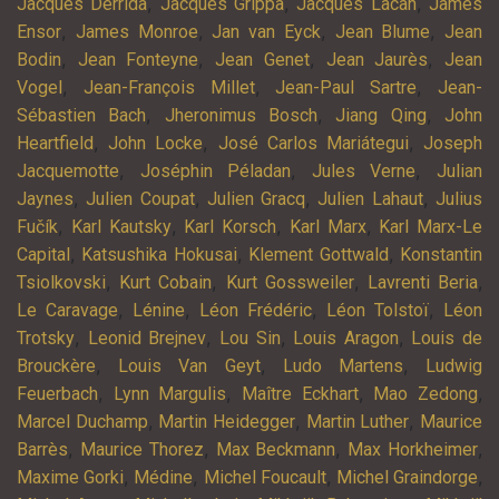
,
,
,
Jacques Derrida
Jacques Grippa
Jacques Lacan
James
,
,
,
,
Ensor
James Monroe
Jan van Eyck
Jean Blume
Jean
,
,
,
,
Bodin
Jean Fonteyne
Jean Genet
Jean Jaurès
Jean
,
,
,
Vogel
Jean-François Millet
Jean-Paul Sartre
Jean-
,
,
,
Sébastien Bach
Jheronimus Bosch
Jiang Qing
John
,
,
,
Heartfield
John Locke
José Carlos Mariátegui
Joseph
,
,
,
Jacquemotte
Joséphin Péladan
Jules Verne
Julian
,
,
,
,
Jaynes
Julien Coupat
Julien Gracq
Julien Lahaut
Julius
,
,
,
,
Fučík
Karl Kautsky
Karl Korsch
Karl Marx
Karl Marx-Le
,
,
,
Capital
Katsushika Hokusai
Klement Gottwald
Konstantin
,
,
,
,
Tsiolkovski
Kurt Cobain
Kurt Gossweiler
Lavrenti Beria
,
,
,
,
Le Caravage
Lénine
Léon Frédéric
Léon Tolstoï
Léon
,
,
,
,
Trotsky
Leonid Brejnev
Lou Sin
Louis Aragon
Louis de
,
,
,
Brouckère
Louis Van Geyt
Ludo Martens
Ludwig
,
,
,
,
Feuerbach
Lynn Margulis
Maître Eckhart
Mao Zedong
,
,
,
Marcel Duchamp
Martin Heidegger
Martin Luther
Maurice
,
,
,
,
Barrès
Maurice Thorez
Max Beckmann
Max Horkheimer
,
,
,
,
Maxime Gorki
Médine
Michel Foucault
Michel Graindorge