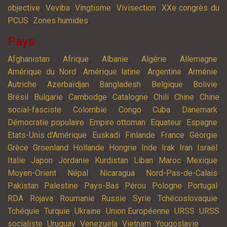
,
,
,
,
objective
Veviba
Vingtisme
Vivisection
XXe congrès du
,
,
PCUS
Zones humides
Pays
,
,
,
,
,
Afghanistan
Afrique
Albanie
Algérie
Allemagne
,
,
,
,
Amérique du Nord
Amérique latine
Argentine
Arménie
,
,
,
,
,
Autriche
Azerbaïdjan
Bangladesh
Belgique
Bolivie
,
,
,
,
,
,
Brésil
Bulgarie
Cambodge
Catalogne
Chili
Chine
Chine
,
,
,
,
,
social-fasciste
Colombie
Congo
Cuba
Danemark
,
,
,
,
Démocratie populaire
Empire ottoman
Equateur
Espagne
,
,
,
,
,
Etats-Unis d'Amérique
Euskadi
Finlande
France
Géorgie
,
,
,
,
,
,
,
,
Grèce
Groenland
Hollande
Hongrie
Inde
Irak
Iran
Israël
,
,
,
,
,
,
,
Italie
Japon
Jordanie
Kurdistan
Liban
Maroc
Mexique
,
,
,
,
Moyen-Orient
Népal
Nicaragua
Nord-Pas-de-Calais
,
,
,
,
,
,
Pakistan
Palestine
Pays-Bas
Pérou
Pologne
Portugal
,
,
,
,
,
,
RDA
Rojava
Roumanie
Russie
Syrie
Tchécoslovaquie
,
,
,
,
,
Tchéquie
Turquie
Ukraine
Union Européenne
URSS
URSS
,
,
,
,
,
socialiste
Uruguay
Venezuela
Vietnam
Yougoslavie