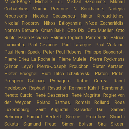
,
,
,
Michel-Ange
Michelle Loi
Mikhaïl Bakounine
Mikhaïl
,
,
,
Gorbatchev
Moishe Postone
N. Boukharine
Nadejda
,
,
,
Kroupskaïa
Nicolae Ceaușescu
Nikita Khrouchtchev
,
,
,
Nikolaï Fiodorov
Nikos Béloyannis
Níkos Zachariádis
,
,
,
,
Norman Béthune
Orhan Bakir
Otto Dix
Otto Mueller
Otto
,
,
,
,
Rühle
Pablo Picasso
Palmiro Togliatti
Parménide
Patrice
,
,
,
,
Lumumba
Paul Cézanne
Paul Lafargue
Paul Verlaine
,
,
,
Paul-Henri Spaak
Peter Paul Rubens
Philippe Buonarroti
,
,
Pierre Drieu La Rochelle
Pierre Mulele
Pierre Ryckmans
,
,
,
(Simon Leys)
Pierre-Joseph Proudhon
Pieter Aertsen
,
,
,
,
Pieter Brueghel
Piotr Ilitch Tchaïkovski
Platon
Plotin
,
,
,
Prospero Gallinari
Pythagore
Rafael Correa
Raoul
,
,
,
,
,
Hedebouw
Raphaël
Ravachol
Reinhard Kühnl
Rembrandt
,
,
,
Renato Curcio
René Descartes
René Magritte
Rogier van
,
,
,
der Weyden
Roland Barthes
Romain Rolland
Rosa
,
,
,
Luxembourg
Saint Augustin
Salvador Dali
Samad
,
,
,
Behrangi
Samuel Beckett
Sergueï Prokofiev
Shoichi
,
,
,
,
Sakata
Sigmund Freud
Simon Bolivar
Siraj Sikder