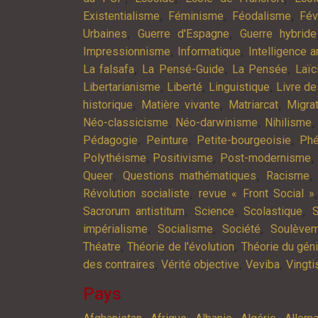
,
,
,
Existentialisme
Féminisme
Féodalisme
Fév
,
,
Urbaines
Guerre d'Espagne
Guerre hybride
,
,
Impressionnisme
Informatique
Intelligence ar
,
,
,
La falsafa
La Pensé-Guide
La Pensée
Laïc
,
,
,
Libertarianisme
Liberté
Linguistique
Livre d
,
,
,
historique
Matière vivante
Matriarcat
Migra
,
,
Néo-classicisme
Néo-darwinisme
Nihilisme
,
,
,
Pédagogie
Peinture
Petite-bourgeoisie
Phé
,
,
,
Polythéisme
Positivisme
Post-modernisme
,
,
Queer
Questions mathématiques
Racisme
,
Révolution socialiste
revue « Front Social »
,
,
,
Sacrorum antistitum
Science
Scolastique
S
,
,
,
impérialisme
Socialisme
Société
Soulève
,
,
Théatre
Théorie de l'évolution
Théorie du gén
,
,
,
des contraires
Vérité objective
Veviba
Vingt
Pays
,
,
,
,