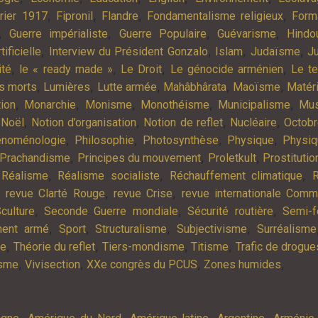
,
,
,
,
rier 1917
Fipronil
Flandre
Fondamentalisme religieux
Form
,
,
,
,
Guerre impérialiste
Guerre Populaire
Guévarisme
Hindo
,
,
,
,
tificielle
Interview du Président Gonzalo
Islam
Judaïsme
Ju
,
,
,
,
ité
le « ready made »
Le Droit
Le génocide arménien
Le t
,
,
,
,
,
es morts
Lumières
Lutte armée
Mahâbhârata
Maoïsme
Matér
,
,
,
,
,
tion
Monarchie
Monisme
Monothéisme
Municipalisme
Mus
,
,
,
,
,
Noël
Notion d’organisation
Notion de reflet
Nucléaire
Octob
,
,
,
,
noménologie
Philosophie
Photosynthèse
Physique
Physiq
,
,
,
Prachandisme
Principes du mouvement
Proletkult
Prostitutio
,
,
,
,
Réalisme
Réalisme socialiste
Réchauffement climatique
R
,
,
,
revue Clarté Rouge
revue Crise
revue internationale Com
,
,
,
culture
Seconde Guerre mondiale
Sécurité routière
Semi-f
,
,
,
,
ment armé
Sport
Structuralisme
Subjectivisme
Surréalisme
,
,
,
,
ie
Théorie du reflet
Tiers-mondisme
Titisme
Trafic de drogue
,
,
,
,
isme
Vivisection
XXe congrès du PCUS
Zones humides
,
,
,
,