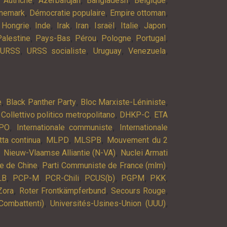
Autriche
Azerbaïdjan
Bangladesh
Belgique
,
,
,
nemark
Démocratie populaire
Empire ottoman
,
,
,
,
,
,
,
,
Hongrie
Inde
Irak
Iran
Israël
Italie
Japon
,
,
,
,
,
Palestine
Pays-Bas
Pérou
Pologne
Portugal
,
,
,
,
URSS
URSS socialiste
Uruguay
Venezuela
,
,
,
e
Black Panther Party
Bloc Marxiste-Léniniste
,
,
,
Collettivo politico metropolitano
DHKP-C
ETA
,
,
PO
Internationale communiste
Internationale
,
,
,
tta continua
MLPD
MLSPB
Mouvement du 2
,
,
Nieuw-Vlaamse Alliantie (N-VA)
Nuclei Armati
,
,
e de Chine
Parti Communiste de France (mlm)
,
,
,
,
,
,
LB
PCP-M
PCR-Chili
PCUS(b)
PGPM
PKK
,
,
,
Zora
Roter Frontkämpferbund
Secours Rouge
,
,
Combattenti)
Universités-Usines-Union (UUU)