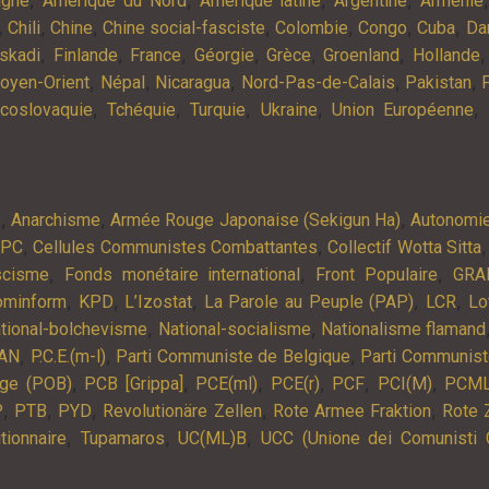
agne
Amérique du Nord
Amérique latine
Argentine
Arménie
,
,
,
,
,
,
,
Chili
Chine
Chine social-fasciste
Colombie
Congo
Cuba
Da
,
,
,
,
,
,
skadi
Finlande
France
Géorgie
Grèce
Groenland
Hollande
,
,
,
,
,
oyen-Orient
Népal
Nicaragua
Nord-Pas-de-Calais
Pakistan
,
,
,
,
,
coslovaquie
Tchéquie
Turquie
Ukraine
Union Européenne
,
,
,
s
Anarchisme
Armée Rouge Japonaise (Sekigun Ha)
Autonomi
,
,
APC
Cellules Communistes Combattantes
Collectif Wotta Sitta
,
,
,
scisme
Fonds monétaire international
Front Populaire
GRA
,
,
,
,
,
ominform
KPD
L’Izostat
La Parole au Peuple (PAP)
LCR
Lo
,
,
tional-bolchevisme
National-socialisme
Nationalisme flamand
,
,
,
AN
P.C.E.(m-l)
Parti Communiste de Belgique
Parti Communist
,
,
,
,
,
,
lge (POB)
PCB [Grippa]
PCE(ml)
PCE(r)
PCF
PCI(M)
PCM
,
,
,
,
,
P
PTB
PYD
Revolutionäre Zellen
Rote Armee Fraktion
Rote 
,
,
,
tionnaire
Tupamaros
UC(ML)B
UCC (Unione dei Comunisti 