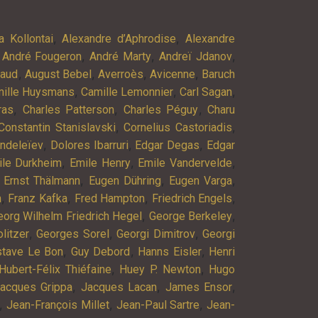
,
,
a Kollontai
Alexandre d’Aphrodise
Alexandre
,
,
,
,
André Fougeron
André Marty
Andreï Jdanov
,
,
,
,
baud
August Bebel
Averroès
Avicenne
Baruch
,
,
,
ille Huysmans
Camille Lemonnier
Carl Sagan
,
,
,
ras
Charles Patterson
Charles Péguy
Charu
,
,
Constantin Stanislavski
Cornelius Castoriadis
,
,
,
endeleïev
Dolores Ibarruri
Edgar Degas
Edgar
,
,
,
ile Durkheim
Emile Henry
Emile Vandervelde
,
,
,
,
Ernst Thälmann
Eugen Dühring
Eugen Varga
,
,
,
,
n
Franz Kafka
Fred Hampton
Friedrich Engels
,
,
eorg Wilhelm Friedrich Hegel
George Berkeley
,
,
,
litzer
Georges Sorel
Georgi Dimitrov
Georgi
,
,
,
stave Le Bon
Guy Debord
Hanns Eisler
Henri
,
,
Hubert-Félix Thiéfaine
Huey P. Newton
Hugo
,
,
,
acques Grippa
Jacques Lacan
James Ensor
,
,
,
Jean-François Millet
Jean-Paul Sartre
Jean-