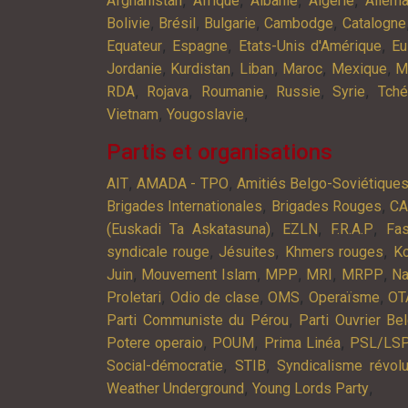
Afghanistan
Afrique
Albanie
Algérie
Allem
,
,
,
,
Bolivie
Brésil
Bulgarie
Cambodge
Catalogne
,
,
,
Equateur
Espagne
Etats-Unis d'Amérique
Eu
,
,
,
,
,
Jordanie
Kurdistan
Liban
Maroc
Mexique
M
,
,
,
,
,
RDA
Rojava
Roumanie
Russie
Syrie
Tché
,
,
Vietnam
Yougoslavie
Partis et organisations
,
,
AIT
AMADA - TPO
Amitiés Belgo-Soviétique
,
,
Brigades Internationales
Brigades Rouges
C
,
,
,
(Euskadi Ta Askatasuna)
EZLN
F.R.A.P
Fa
,
,
,
syndicale rouge
Jésuites
Khmers rouges
K
,
,
,
,
,
Juin
Mouvement Islam
MPP
MRI
MRPP
Na
,
,
,
,
Proletari
Odio de clase
OMS
Operaïsme
OT
,
Parti Communiste du Pérou
Parti Ouvrier Be
,
,
,
Potere operaio
POUM
Prima Linéa
PSL/LS
,
,
Social-démocratie
STIB
Syndicalisme révolu
,
,
Weather Underground
Young Lords Party