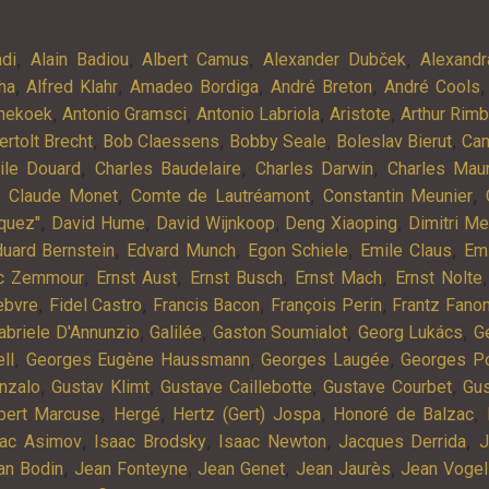
,
,
,
,
ndi
Alain Badiou
Albert Camus
Alexander Dubček
Alexandr
,
,
,
,
ha
Alfred Klahr
Amadeo Bordiga
André Breton
André Cools
,
,
,
,
nekoek
Antonio Gramsci
Antonio Labriola
Aristote
Arthur Rim
,
,
,
,
ertolt Brecht
Bob Claessens
Bobby Seale
Boleslav Bierut
Cam
,
,
,
ile Douard
Charles Baudelaire
Charles Darwin
Charles Mau
,
,
,
,
Claude Monet
Comte de Lautréamont
Constantin Meunier
,
,
,
,
quez"
David Hume
David Wijnkoop
Deng Xiaoping
Dimitri M
,
,
,
,
uard Bernstein
Edvard Munch
Egon Schiele
Emile Claus
Em
,
,
,
,
ic Zemmour
Ernst Aust
Ernst Busch
Ernst Mach
Ernst Nolte
,
,
,
,
ebvre
Fidel Castro
Francis Bacon
François Perin
Frantz Fano
,
,
,
,
abriele D'Annunzio
Galilée
Gaston Soumialot
Georg Lukács
G
,
,
,
ll
Georges Eugène Haussmann
Georges Laugée
Georges Po
,
,
,
,
nzalo
Gustav Klimt
Gustave Caillebotte
Gustave Courbet
Gu
,
,
,
,
bert Marcuse
Hergé
Hertz (Gert) Jospa
Honoré de Balzac
,
,
,
,
aac Asimov
Isaac Brodsky
Isaac Newton
Jacques Derrida
J
,
,
,
,
an Bodin
Jean Fonteyne
Jean Genet
Jean Jaurès
Jean Vogel