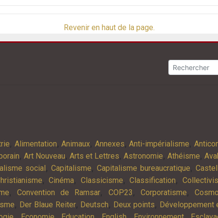
Revenir en haut de la page.
,
,
,
,
,
rie
Alimentation
Animaux
Annexes
Anti-impérialisme
Antic
,
,
,
,
,
porain
Art Nouveau
Arts et Lettres
Astronomie
Athéisme
Ava
,
,
,
alisme social
Capitalisme
Capitalisme bureaucratique
Castel
,
,
,
,
hristianisme
Cinéma
Classicisme
Classification
Collectiv
,
,
,
,
sme
Convention de Ramsar
COP23
Corporatisme
Cosmo
,
,
,
,
isme
Der Blaue Reiter
Deutsch
Deux points
Développement e
,
,
,
,
,
ogie
Economie
Education
English
Environnement
Esclav