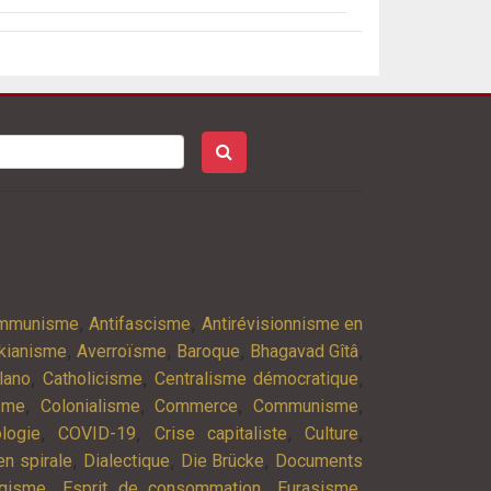
,
,
ommunisme
Antifascisme
Antirévisionnisme en
,
,
,
,
kianisme
Averroïsme
Baroque
Bhagavad Gîtâ
,
,
,
lano
Catholicisme
Centralisme démocratique
,
,
,
,
isme
Colonialisme
Commerce
Communisme
,
,
,
,
logie
COVID-19
Crise capitaliste
Culture
,
,
,
n spirale
Dialectique
Die Brücke
Documents
,
,
,
agisme
Esprit de consommation
Eurasisme