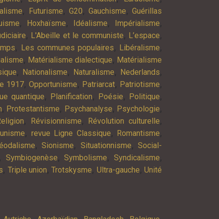
,
,
,
,
alisme
Futurisme
G20
Gauchisme
Guérillas
,
,
,
,
uisme
Hoxhaïsme
Idéalisme
Impérialisme
,
,
,
diciaire
L'Abeille et le communiste
L’espace
,
,
,
emps
Les communes populaires
Libéralisme
,
,
ialisme
Matérialisme dialectique
Matérialisme
,
,
,
,
ique
Nationalisme
Naturalisme
Nederlands
,
,
,
,
re 1917
Opportunisme
Patriarcat
Patriotisme
,
,
,
,
ue quantique
Planification
Poésie
Politique
,
,
,
,
n
Protestantisme
Psychanalyse
Psychologie
,
,
,
eligion
Révisionnisme
Révolution culturelle
,
,
,
munisme
revue Ligne Classique
Romantisme
,
,
,
éodalisme
Sionisme
Situationnisme
Social-
,
,
,
,
Symbiogenèse
Symbolisme
Syndicalisme
,
,
,
,
s
Triple union
Trotskysme
Ultra-gauche
Unité
,
,
,
,
,