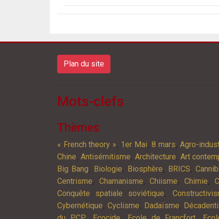
Plan du site
Mots-clefs
Thèmes
,
,
,
« French theory »
1er Mai
8 mars
Agro-indust
,
,
,
Chine
Antisémitisme
Architecture
Art contem
,
,
,
,
Big Bang
Biologie
Biosphère
BRICS
Cannib
,
,
,
,
Centrisme
Chamanisme
Chiisme
Chimie
C
,
Conquête spatiale soviétique
Constructivi
,
,
,
Cybernétique
Cyclisme
Dadaïsme
Décadent
,
,
,
du PCP
Ecocide
Ecole de Francfort
Ecol