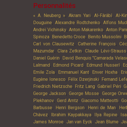
Personnalités
,
,
,
« A. Neuberg »
Akram Yari
Al-Fârâbî
Al-Ki
,
,
Douguine
Alexandre Rodtchenko
Alfons Muc
,
,
Andreï Vichinsky
Anton Makarenko
Anton Pan
,
,
,
Spinoza
Benedetto Croce
Benito Mussolini
B
,
,
Carl von Clausewitz
Catherine François
Céc
,
,
Mazumdar
Clara Zetkin
Claude Lévi-Strauss
,
Daniel Guérin
David Benquis "Camarada Velas
,
,
,
Lalmand
Edmond Picard
Edmund Husserl
Ed
,
,
,
Emile Zola
Emmanuel Kant
Enver Hoxha
Er
,
,
Eugène Ionesco
Félix Dzerjinski
Fernand Lef
,
,
,
Friedrich Nietzsche
Fritz Lang
Gabriel Péri
G
,
,
George Jackson
George Mosse
George Orwe
,
,
,
Plekhanov
Gerd Arntz
Giacomo Matteotti
Go
,
,
,
Barbusse
Henri Bergson
Henri de Man
Her
,
,
,
Chàvez
Ibrahim Kaypakkaya
Ilya Repine
Is
,
,
,
James Monroe
Jan van Eyck
Jean Blume
Je