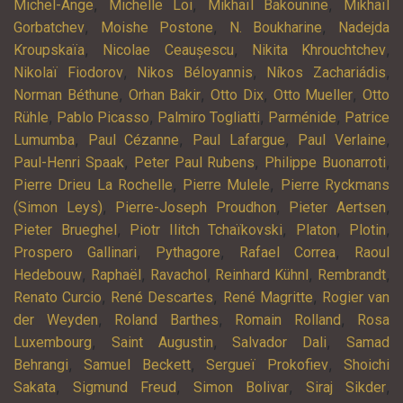
,
,
,
Michel-Ange
Michelle Loi
Mikhaïl Bakounine
Mikhaïl
,
,
,
Gorbatchev
Moishe Postone
N. Boukharine
Nadejda
,
,
,
Kroupskaïa
Nicolae Ceaușescu
Nikita Khrouchtchev
,
,
,
Nikolaï Fiodorov
Nikos Béloyannis
Níkos Zachariádis
,
,
,
,
Norman Béthune
Orhan Bakir
Otto Dix
Otto Mueller
Otto
,
,
,
,
Rühle
Pablo Picasso
Palmiro Togliatti
Parménide
Patrice
,
,
,
,
Lumumba
Paul Cézanne
Paul Lafargue
Paul Verlaine
,
,
,
Paul-Henri Spaak
Peter Paul Rubens
Philippe Buonarroti
,
,
Pierre Drieu La Rochelle
Pierre Mulele
Pierre Ryckmans
,
,
,
(Simon Leys)
Pierre-Joseph Proudhon
Pieter Aertsen
,
,
,
,
Pieter Brueghel
Piotr Ilitch Tchaïkovski
Platon
Plotin
,
,
,
Prospero Gallinari
Pythagore
Rafael Correa
Raoul
,
,
,
,
,
Hedebouw
Raphaël
Ravachol
Reinhard Kühnl
Rembrandt
,
,
,
Renato Curcio
René Descartes
René Magritte
Rogier van
,
,
,
der Weyden
Roland Barthes
Romain Rolland
Rosa
,
,
,
Luxembourg
Saint Augustin
Salvador Dali
Samad
,
,
,
Behrangi
Samuel Beckett
Sergueï Prokofiev
Shoichi
,
,
,
,
Sakata
Sigmund Freud
Simon Bolivar
Siraj Sikder