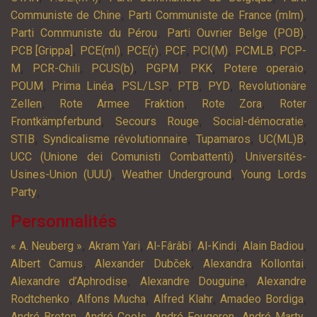
,
,
Communiste de Chine
Parti Communiste de France (mlm)
,
,
Parti Communiste du Pérou
Parti Ouvrier Belge (POB)
,
,
,
,
,
,
PCB [Grippa]
PCE(ml)
PCE(r)
PCF
PCI(M)
PCMLB
PCP-
,
,
,
,
,
,
M
PCR-Chili
PCUS(b)
PGPM
PKK
Potere operaio
,
,
,
,
,
POUM
Prima Linéa
PSL/LSP
PTB
PYD
Revolutionäre
,
,
,
Zellen
Rote Armee Fraktion
Rote Zora
Roter
,
,
,
Frontkämpferbund
Secours Rouge
Social-démocratie
,
,
,
,
STIB
Syndicalisme révolutionnaire
Tupamaros
UC(ML)B
,
UCC (Unione dei Comunisti Combattenti)
Universités-
,
,
Usines-Union (UUU)
Weather Underground
Young Lords
,
Party
Personnalités
,
,
,
,
,
« A. Neuberg »
Akram Yari
Al-Fârâbî
Al-Kindi
Alain Badiou
,
,
,
Albert Camus
Alexander Dubček
Alexandra Kollontai
,
,
Alexandre d’Aphrodise
Alexandre Douguine
Alexandre
,
,
,
,
Rodtchenko
Alfons Mucha
Alfred Klahr
Amadeo Bordiga
,
,
,
,
André Breton
André Cools
André Fougeron
André Marty