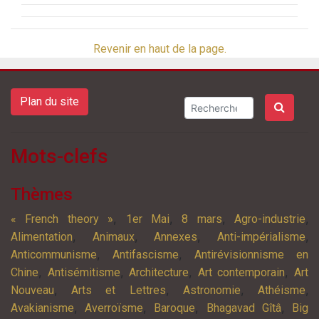
Revenir en haut de la page.
Plan du site
Mots-clefs
Thèmes
,
,
,
,
« French theory »
1er Mai
8 mars
Agro-industrie
,
,
,
,
Alimentation
Animaux
Annexes
Anti-impérialisme
,
,
Anticommunisme
Antifascisme
Antirévisionnisme en
,
,
,
,
Chine
Antisémitisme
Architecture
Art contemporain
Art
,
,
,
,
Nouveau
Arts et Lettres
Astronomie
Athéisme
,
,
,
,
Avakianisme
Averroïsme
Baroque
Bhagavad Gîtâ
Big