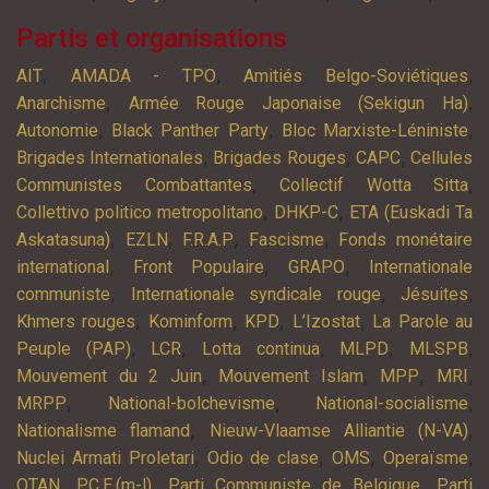
Partis et organisations
,
,
,
AIT
AMADA - TPO
Amitiés Belgo-Soviétiques
,
,
Anarchisme
Armée Rouge Japonaise (Sekigun Ha)
,
,
,
Autonomie
Black Panther Party
Bloc Marxiste-Léniniste
,
,
,
Brigades Internationales
Brigades Rouges
CAPC
Cellules
,
,
Communistes Combattantes
Collectif Wotta Sitta
,
,
Collettivo politico metropolitano
DHKP-C
ETA (Euskadi Ta
,
,
,
,
Askatasuna)
EZLN
F.R.A.P
Fascisme
Fonds monétaire
,
,
,
international
Front Populaire
GRAPO
Internationale
,
,
,
communiste
Internationale syndicale rouge
Jésuites
,
,
,
,
Khmers rouges
Kominform
KPD
L’Izostat
La Parole au
,
,
,
,
,
Peuple (PAP)
LCR
Lotta continua
MLPD
MLSPB
,
,
,
,
Mouvement du 2 Juin
Mouvement Islam
MPP
MRI
,
,
,
MRPP
National-bolchevisme
National-socialisme
,
,
Nationalisme flamand
Nieuw-Vlaamse Alliantie (N-VA)
,
,
,
,
Nuclei Armati Proletari
Odio de clase
OMS
Operaïsme
,
,
,
OTAN
P.C.E.(m-l)
Parti Communiste de Belgique
Parti