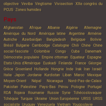
,
,
,
,
objective
Veviba
Vingtisme
Vivisection
XXe congrès du
,
,
PCUS
Zones humides
Pays
,
,
,
,
,
Afghanistan
Afrique
Albanie
Algérie
Allemagne
,
,
,
,
Amérique du Nord
Amérique latine
Argentine
Arménie
,
,
,
,
,
Autriche
Azerbaïdjan
Bangladesh
Belgique
Bolivie
,
,
,
,
,
,
Brésil
Bulgarie
Cambodge
Catalogne
Chili
Chine
Chine
,
,
,
,
,
social-fasciste
Colombie
Congo
Cuba
Danemark
,
,
,
,
Démocratie populaire
Empire ottoman
Equateur
Espagne
,
,
,
,
,
Etats-Unis d'Amérique
Euskadi
Finlande
France
Géorgie
,
,
,
,
,
,
,
,
Grèce
Groenland
Hollande
Hongrie
Inde
Irak
Iran
Israël
,
,
,
,
,
,
,
Italie
Japon
Jordanie
Kurdistan
Liban
Maroc
Mexique
,
,
,
,
Moyen-Orient
Népal
Nicaragua
Nord-Pas-de-Calais
,
,
,
,
,
,
Pakistan
Palestine
Pays-Bas
Pérou
Pologne
Portugal
,
,
,
,
,
,
RDA
Rojava
Roumanie
Russie
Syrie
Tchécoslovaquie
,
,
,
,
,
Tchéquie
Turquie
Ukraine
Union Européenne
URSS
URSS
,
,
,
,
,
socialiste
Uruguay
Venezuela
Vietnam
Yougoslavie