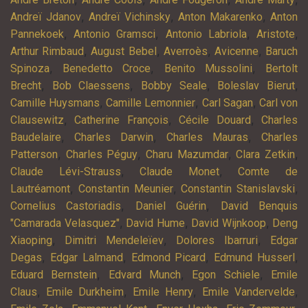
,
,
,
Andreï Jdanov
Andreï Vichinsky
Anton Makarenko
Anton
,
,
,
,
Pannekoek
Antonio Gramsci
Antonio Labriola
Aristote
,
,
,
,
Arthur Rimbaud
August Bebel
Averroès
Avicenne
Baruch
,
,
,
Spinoza
Benedetto Croce
Benito Mussolini
Bertolt
,
,
,
,
Brecht
Bob Claessens
Bobby Seale
Boleslav Bierut
,
,
,
Camille Huysmans
Camille Lemonnier
Carl Sagan
Carl von
,
,
,
Clausewitz
Catherine François
Cécile Douard
Charles
,
,
,
Baudelaire
Charles Darwin
Charles Mauras
Charles
,
,
,
,
Patterson
Charles Péguy
Charu Mazumdar
Clara Zetkin
,
,
Claude Lévi-Strauss
Claude Monet
Comte de
,
,
,
Lautréamont
Constantin Meunier
Constantin Stanislavski
,
,
Cornelius Castoriadis
Daniel Guérin
David Benquis
,
,
,
"Camarada Velasquez"
David Hume
David Wijnkoop
Deng
,
,
,
Xiaoping
Dimitri Mendeleïev
Dolores Ibarruri
Edgar
,
,
,
,
Degas
Edgar Lalmand
Edmond Picard
Edmund Husserl
,
,
,
Eduard Bernstein
Edvard Munch
Egon Schiele
Emile
,
,
,
,
Claus
Emile Durkheim
Emile Henry
Emile Vandervelde