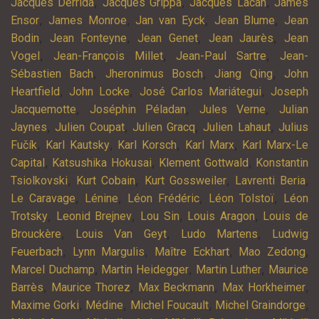
,
,
,
Jacques Derrida
Jacques Grippa
Jacques Lacan
James
,
,
,
,
Ensor
James Monroe
Jan van Eyck
Jean Blume
Jean
,
,
,
,
Bodin
Jean Fonteyne
Jean Genet
Jean Jaurès
Jean
,
,
,
Vogel
Jean-François Millet
Jean-Paul Sartre
Jean-
,
,
,
Sébastien Bach
Jheronimus Bosch
Jiang Qing
John
,
,
,
Heartfield
John Locke
José Carlos Mariátegui
Joseph
,
,
,
Jacquemotte
Joséphin Péladan
Jules Verne
Julian
,
,
,
,
Jaynes
Julien Coupat
Julien Gracq
Julien Lahaut
Julius
,
,
,
,
Fučík
Karl Kautsky
Karl Korsch
Karl Marx
Karl Marx-Le
,
,
,
Capital
Katsushika Hokusai
Klement Gottwald
Konstantin
,
,
,
,
Tsiolkovski
Kurt Cobain
Kurt Gossweiler
Lavrenti Beria
,
,
,
,
Le Caravage
Lénine
Léon Frédéric
Léon Tolstoï
Léon
,
,
,
,
Trotsky
Leonid Brejnev
Lou Sin
Louis Aragon
Louis de
,
,
,
Brouckère
Louis Van Geyt
Ludo Martens
Ludwig
,
,
,
,
Feuerbach
Lynn Margulis
Maître Eckhart
Mao Zedong
,
,
,
Marcel Duchamp
Martin Heidegger
Martin Luther
Maurice
,
,
,
,
Barrès
Maurice Thorez
Max Beckmann
Max Horkheimer
,
,
,
,
Maxime Gorki
Médine
Michel Foucault
Michel Graindorge