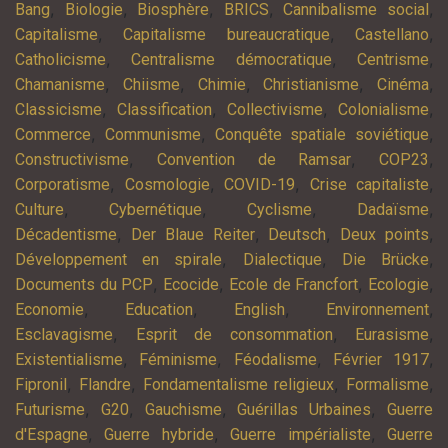
,
,
,
,
,
Bang
Biologie
Biosphère
BRICS
Cannibalisme social
,
,
,
Capitalisme
Capitalisme bureaucratique
Castellano
,
,
,
Catholicisme
Centralisme démocratique
Centrisme
,
,
,
,
,
Chamanisme
Chiisme
Chimie
Christianisme
Cinéma
,
,
,
,
Classicisme
Classification
Collectivisme
Colonialisme
,
,
,
Commerce
Communisme
Conquête spatiale soviétique
,
,
,
Constructivisme
Convention de Ramsar
COP23
,
,
,
,
Corporatisme
Cosmologie
COVID-19
Crise capitaliste
,
,
,
,
Culture
Cybernétique
Cyclisme
Dadaïsme
,
,
,
,
Décadentisme
Der Blaue Reiter
Deutsch
Deux points
,
,
,
Développement en spirale
Dialectique
Die Brücke
,
,
,
,
Documents du PCP
Ecocide
Ecole de Francfort
Ecologie
,
,
,
,
Economie
Education
English
Environnement
,
,
,
Esclavagisme
Esprit de consommation
Eurasisme
,
,
,
,
Existentialisme
Féminisme
Féodalisme
Février 1917
,
,
,
,
Fipronil
Flandre
Fondamentalisme religieux
Formalisme
,
,
,
,
Futurisme
G20
Gauchisme
Guérillas Urbaines
Guerre
,
,
,
d'Espagne
Guerre hybride
Guerre impérialiste
Guerre