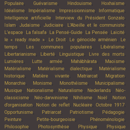
,
,
,
,
Populaire
Guévarisme
Hindouisme
Hoxhaïsme
,
,
,
,
Idéalisme
Impérialisme
Impressionnisme
Informatique
,
,
Intelligence artificielle
Interview du Président Gonzalo
,
,
,
,
Islam
Judaïsme
Judiciaire
L'Abeille et le communiste
,
,
,
,
,
L’espace
La falsafa
La Pensé-Guide
La Pensée
Laïcité
,
,
,
le « ready made »
Le Droit
Le génocide arménien
Le
,
,
,
temps
Les communes populaires
Libéralisme
,
,
,
,
Libertarianisme
Liberté
Linguistique
Livre des morts
,
,
,
,
Lumières
Lutte armée
Mahâbhârata
Maoïsme
,
,
Matérialisme
Matérialisme dialectique
Matérialisme
,
,
,
,
historique
Matière vivante
Matriarcat
Migration
,
,
,
,
Monarchie
Monisme
Monothéisme
Municipalisme
,
,
,
,
Musique
Nationalisme
Naturalisme
Nederlands
Néo-
,
,
,
,
classicisme
Néo-darwinisme
Nihilisme
Noël
Notion
,
,
,
,
d’organisation
Notion de reflet
Nucléaire
Octobre 1917
,
,
,
,
Opportunisme
Patriarcat
Patriotisme
Pédagogie
,
,
,
Peinture
Petite-bourgeoisie
Phénoménologie
,
,
,
Philosophie
Photosynthèse
Physique
Physique