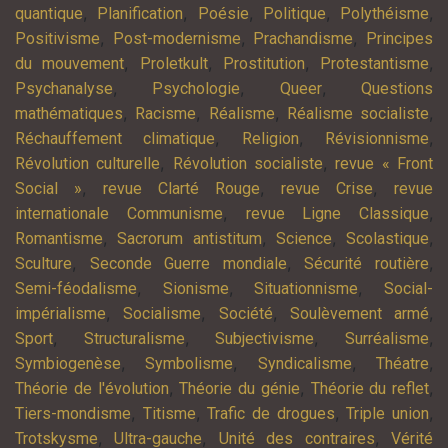
,
,
,
,
,
quantique
Planification
Poésie
Politique
Polythéisme
,
,
,
Positivisme
Post-modernisme
Prachandisme
Principes
,
,
,
,
du mouvement
Proletkult
Prostitution
Protestantisme
,
,
,
Psychanalyse
Psychologie
Queer
Questions
,
,
,
,
mathématiques
Racisme
Réalisme
Réalisme socialiste
,
,
,
Réchauffement climatique
Religion
Révisionnisme
,
,
Révolution culturelle
Révolution socialiste
revue « Front
,
,
,
Social »
revue Clarté Rouge
revue Crise
revue
,
,
internationale Communisme
revue Ligne Classique
,
,
,
,
Romantisme
Sacrorum antistitum
Science
Scolastique
,
,
,
Sculture
Seconde Guerre mondiale
Sécurité routière
,
,
,
Semi-féodalisme
Sionisme
Situationnisme
Social-
,
,
,
,
impérialisme
Socialisme
Société
Soulèvement armé
,
,
,
,
Sport
Structuralisme
Subjectivisme
Surréalisme
,
,
,
,
Symbiogenèse
Symbolisme
Syndicalisme
Théatre
,
,
,
Théorie de l'évolution
Théorie du génie
Théorie du reflet
,
,
,
,
Tiers-mondisme
Titisme
Trafic de drogues
Triple union
,
,
,
Trotskysme
Ultra-gauche
Unité des contraires
Vérité