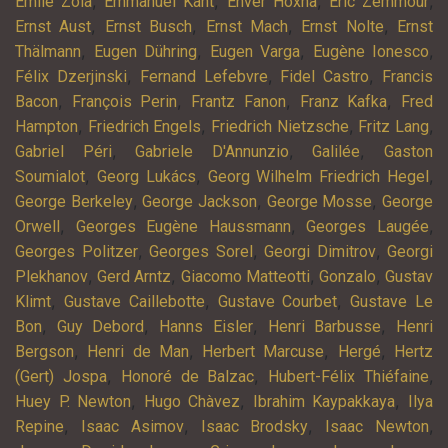
,
,
,
,
Emile Zola
Emmanuel Kant
Enver Hoxha
Eric Zemmour
,
,
,
,
Ernst Aust
Ernst Busch
Ernst Mach
Ernst Nolte
Ernst
,
,
,
,
Thälmann
Eugen Dühring
Eugen Varga
Eugène Ionesco
,
,
,
Félix Dzerjinski
Fernand Lefebvre
Fidel Castro
Francis
,
,
,
,
Bacon
François Perin
Frantz Fanon
Franz Kafka
Fred
,
,
,
,
Hampton
Friedrich Engels
Friedrich Nietzsche
Fritz Lang
,
,
,
Gabriel Péri
Gabriele D'Annunzio
Galilée
Gaston
,
,
,
Soumialot
Georg Lukács
Georg Wilhelm Friedrich Hegel
,
,
,
George Berkeley
George Jackson
George Mosse
George
,
,
,
Orwell
Georges Eugène Haussmann
Georges Laugée
,
,
,
Georges Politzer
Georges Sorel
Georgi Dimitrov
Georgi
,
,
,
,
Plekhanov
Gerd Arntz
Giacomo Matteotti
Gonzalo
Gustav
,
,
,
Klimt
Gustave Caillebotte
Gustave Courbet
Gustave Le
,
,
,
,
Bon
Guy Debord
Hanns Eisler
Henri Barbusse
Henri
,
,
,
,
Bergson
Henri de Man
Herbert Marcuse
Hergé
Hertz
,
,
,
(Gert) Jospa
Honoré de Balzac
Hubert-Félix Thiéfaine
,
,
,
Huey P. Newton
Hugo Chàvez
Ibrahim Kaypakkaya
Ilya
,
,
,
,
Repine
Isaac Asimov
Isaac Brodsky
Isaac Newton