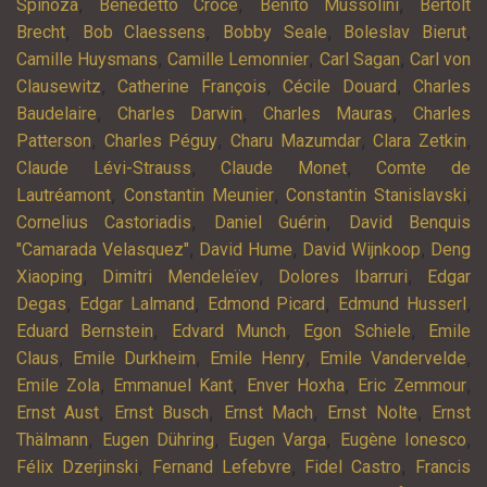
,
,
,
Spinoza
Benedetto Croce
Benito Mussolini
Bertolt
,
,
,
,
Brecht
Bob Claessens
Bobby Seale
Boleslav Bierut
,
,
,
Camille Huysmans
Camille Lemonnier
Carl Sagan
Carl von
,
,
,
Clausewitz
Catherine François
Cécile Douard
Charles
,
,
,
Baudelaire
Charles Darwin
Charles Mauras
Charles
,
,
,
,
Patterson
Charles Péguy
Charu Mazumdar
Clara Zetkin
,
,
Claude Lévi-Strauss
Claude Monet
Comte de
,
,
,
Lautréamont
Constantin Meunier
Constantin Stanislavski
,
,
Cornelius Castoriadis
Daniel Guérin
David Benquis
,
,
,
"Camarada Velasquez"
David Hume
David Wijnkoop
Deng
,
,
,
Xiaoping
Dimitri Mendeleïev
Dolores Ibarruri
Edgar
,
,
,
,
Degas
Edgar Lalmand
Edmond Picard
Edmund Husserl
,
,
,
Eduard Bernstein
Edvard Munch
Egon Schiele
Emile
,
,
,
,
Claus
Emile Durkheim
Emile Henry
Emile Vandervelde
,
,
,
,
Emile Zola
Emmanuel Kant
Enver Hoxha
Eric Zemmour
,
,
,
,
Ernst Aust
Ernst Busch
Ernst Mach
Ernst Nolte
Ernst
,
,
,
,
Thälmann
Eugen Dühring
Eugen Varga
Eugène Ionesco
,
,
,
Félix Dzerjinski
Fernand Lefebvre
Fidel Castro
Francis