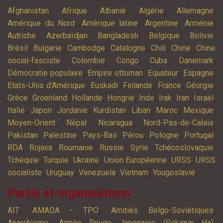
,
,
,
,
,
Afghanistan
Afrique
Albanie
Algérie
Allemagne
,
,
,
,
Amérique du Nord
Amérique latine
Argentine
Arménie
,
,
,
,
,
Autriche
Azerbaïdjan
Bangladesh
Belgique
Bolivie
,
,
,
,
,
,
Brésil
Bulgarie
Cambodge
Catalogne
Chili
Chine
Chine
,
,
,
,
,
social-fasciste
Colombie
Congo
Cuba
Danemark
,
,
,
,
Démocratie populaire
Empire ottoman
Equateur
Espagne
,
,
,
,
,
Etats-Unis d'Amérique
Euskadi
Finlande
France
Géorgie
,
,
,
,
,
,
,
,
Grèce
Groenland
Hollande
Hongrie
Inde
Irak
Iran
Israël
,
,
,
,
,
,
,
Italie
Japon
Jordanie
Kurdistan
Liban
Maroc
Mexique
,
,
,
,
Moyen-Orient
Népal
Nicaragua
Nord-Pas-de-Calais
,
,
,
,
,
,
Pakistan
Palestine
Pays-Bas
Pérou
Pologne
Portugal
,
,
,
,
,
,
RDA
Rojava
Roumanie
Russie
Syrie
Tchécoslovaquie
,
,
,
,
,
Tchéquie
Turquie
Ukraine
Union Européenne
URSS
URSS
,
,
,
,
,
socialiste
Uruguay
Venezuela
Vietnam
Yougoslavie
Partis et organisations
,
,
,
AIT
AMADA - TPO
Amitiés Belgo-Soviétiques
,
,
Anarchisme
Armée Rouge Japonaise (Sekigun Ha)