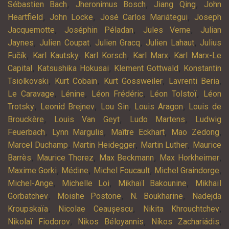
,
,
,
Sébastien Bach
Jheronimus Bosch
Jiang Qing
John
,
,
,
Heartfield
John Locke
José Carlos Mariátegui
Joseph
,
,
,
Jacquemotte
Joséphin Péladan
Jules Verne
Julian
,
,
,
,
Jaynes
Julien Coupat
Julien Gracq
Julien Lahaut
Julius
,
,
,
,
Fučík
Karl Kautsky
Karl Korsch
Karl Marx
Karl Marx-Le
,
,
,
Capital
Katsushika Hokusai
Klement Gottwald
Konstantin
,
,
,
,
Tsiolkovski
Kurt Cobain
Kurt Gossweiler
Lavrenti Beria
,
,
,
,
Le Caravage
Lénine
Léon Frédéric
Léon Tolstoï
Léon
,
,
,
,
Trotsky
Leonid Brejnev
Lou Sin
Louis Aragon
Louis de
,
,
,
Brouckère
Louis Van Geyt
Ludo Martens
Ludwig
,
,
,
,
Feuerbach
Lynn Margulis
Maître Eckhart
Mao Zedong
,
,
,
Marcel Duchamp
Martin Heidegger
Martin Luther
Maurice
,
,
,
,
Barrès
Maurice Thorez
Max Beckmann
Max Horkheimer
,
,
,
,
Maxime Gorki
Médine
Michel Foucault
Michel Graindorge
,
,
,
Michel-Ange
Michelle Loi
Mikhaïl Bakounine
Mikhaïl
,
,
,
Gorbatchev
Moishe Postone
N. Boukharine
Nadejda
,
,
,
Kroupskaïa
Nicolae Ceaușescu
Nikita Khrouchtchev
,
,
,
Nikolaï Fiodorov
Nikos Béloyannis
Níkos Zachariádis