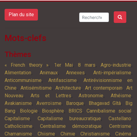
Plan du site
Mots-clefs
Thèmes
,
,
,
,
« French theory »
1er Mai
8 mars
Agro-industrie
,
,
,
,
Alimentation
Animaux
Annexes
Anti-impérialisme
,
,
Anticommunisme
Antifascisme
Antirévisionnisme en
,
,
,
,
Chine
Antisémitisme
Architecture
Art contemporain
Art
,
,
,
,
Nouveau
Arts et Lettres
Astronomie
Athéisme
,
,
,
,
Avakianisme
Averroïsme
Baroque
Bhagavad Gîtâ
Big
,
,
,
,
,
Bang
Biologie
Biosphère
BRICS
Cannibalisme social
,
,
,
Capitalisme
Capitalisme bureaucratique
Castellano
,
,
,
Catholicisme
Centralisme démocratique
Centrisme
,
,
,
,
,
Chamanisme
Chiisme
Chimie
Christianisme
Cinéma