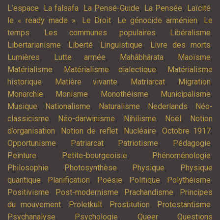
,
,
,
,
,
L’espace
La falsafa
La Pensé-Guide
La Pensée
Laïcité
,
,
,
le « ready made »
Le Droit
Le génocide arménien
Le
,
,
,
temps
Les communes populaires
Libéralisme
,
,
,
,
Libertarianisme
Liberté
Linguistique
Livre des morts
,
,
,
,
Lumières
Lutte armée
Mahâbhârata
Maoïsme
,
,
Matérialisme
Matérialisme dialectique
Matérialisme
,
,
,
,
historique
Matière vivante
Matriarcat
Migration
,
,
,
,
Monarchie
Monisme
Monothéisme
Municipalisme
,
,
,
,
Musique
Nationalisme
Naturalisme
Nederlands
Néo-
,
,
,
,
classicisme
Néo-darwinisme
Nihilisme
Noël
Notion
,
,
,
,
d’organisation
Notion de reflet
Nucléaire
Octobre 1917
,
,
,
,
Opportunisme
Patriarcat
Patriotisme
Pédagogie
,
,
,
Peinture
Petite-bourgeoisie
Phénoménologie
,
,
,
Philosophie
Photosynthèse
Physique
Physique
,
,
,
,
,
quantique
Planification
Poésie
Politique
Polythéisme
,
,
,
Positivisme
Post-modernisme
Prachandisme
Principes
,
,
,
,
du mouvement
Proletkult
Prostitution
Protestantisme
,
,
,
Psychanalyse
Psychologie
Queer
Questions