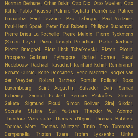
,
,
,
,
Norman Béthune
Orhan Bakir
Otto Dix
Otto Mueller
Otto
,
,
,
,
Rühle
Pablo Picasso
Palmiro Togliatti
Parménide
Patrice
,
,
,
,
Lumumba
Paul Cézanne
Paul Lafargue
Paul Verlaine
,
,
,
Paul-Henri Spaak
Peter Paul Rubens
Philippe Buonarroti
,
,
Pierre Drieu La Rochelle
Pierre Mulele
Pierre Ryckmans
,
,
,
(Simon Leys)
Pierre-Joseph Proudhon
Pieter Aertsen
,
,
,
,
Pieter Brueghel
Piotr Ilitch Tchaïkovski
Platon
Plotin
,
,
,
Prospero Gallinari
Pythagore
Rafael Correa
Raoul
,
,
,
,
,
Hedebouw
Raphaël
Ravachol
Reinhard Kühnl
Rembrandt
,
,
,
Renato Curcio
René Descartes
René Magritte
Rogier van
,
,
,
der Weyden
Roland Barthes
Romain Rolland
Rosa
,
,
,
Luxembourg
Saint Augustin
Salvador Dali
Samad
,
,
,
Behrangi
Samuel Beckett
Sergueï Prokofiev
Shoichi
,
,
,
,
Sakata
Sigmund Freud
Simon Bolivar
Siraj Sikder
,
,
,
,
Socrate
Staline
Sun Ya-tsen
Theodor W. Adorno
,
,
,
Théodore Verstraete
Thomas d’Aquin
Thomas Hobbes
,
,
,
,
Thomas More
Thomas Müntzer
Tintin
Tito
Tommazo
,
,
,
Campanella
Tristan Tzara
Trofim Lyssenko
Ulrike