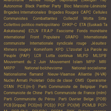
,
,
,
Autonomie
Black Panther Party
Bloc Marxiste-Léniniste
,
,
,
Brigades Internationales
Brigades Rouges
CAPC
Cellules
,
,
Communistes Combattantes
Collectif Wotta Sitta
,
,
Collettivo politico metropolitano
DHKP-C
ETA (Euskadi Ta
,
,
,
,
Askatasuna)
EZLN
F.R.A.P
Fascisme
Fonds monétaire
,
,
,
international
Front Populaire
GRAPO
Internationale
,
,
,
communiste
Internationale syndicale rouge
Jésuites
,
,
,
,
Khmers rouges
Kominform
KPD
L’Izostat
La Parole au
,
,
,
,
,
Peuple (PAP)
LCR
Lotta continua
MLPD
MLSPB
,
,
,
,
Mouvement du 2 Juin
Mouvement Islam
MPP
MRI
,
,
,
MRPP
National-bolchevisme
National-socialisme
,
,
Nationalisme flamand
Nieuw-Vlaamse Alliantie (N-VA)
,
,
,
,
Nuclei Armati Proletari
Odio de clase
OMS
Operaïsme
,
,
,
OTAN
P.C.E.(m-l)
Parti Communiste de Belgique
Parti
,
,
Communiste de Chine
Parti Communiste de France (mlm)
,
,
Parti Communiste du Pérou
Parti Ouvrier Belge (POB)
,
,
,
,
,
,
PCB [Grippa]
PCE(ml)
PCE(r)
PCF
PCI(M)
PCMLB
PCP-