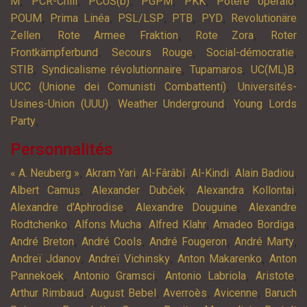
,
,
,
,
,
,
M
PCR-Chili
PCUS(b)
PGPM
PKK
Potere operaio
,
,
,
,
,
POUM
Prima Linéa
PSL/LSP
PTB
PYD
Revolutionäre
,
,
,
Zellen
Rote Armee Fraktion
Rote Zora
Roter
,
,
,
Frontkämpferbund
Secours Rouge
Social-démocratie
,
,
,
,
STIB
Syndicalisme révolutionnaire
Tupamaros
UC(ML)B
,
UCC (Unione dei Comunisti Combattenti)
Universités-
,
,
Usines-Union (UUU)
Weather Underground
Young Lords
,
Party
Personnalités
,
,
,
,
,
« A. Neuberg »
Akram Yari
Al-Fârâbî
Al-Kindi
Alain Badiou
,
,
,
Albert Camus
Alexander Dubček
Alexandra Kollontai
,
,
Alexandre d’Aphrodise
Alexandre Douguine
Alexandre
,
,
,
,
Rodtchenko
Alfons Mucha
Alfred Klahr
Amadeo Bordiga
,
,
,
,
André Breton
André Cools
André Fougeron
André Marty
,
,
,
Andreï Jdanov
Andreï Vichinsky
Anton Makarenko
Anton
,
,
,
,
Pannekoek
Antonio Gramsci
Antonio Labriola
Aristote
,
,
,
,
Arthur Rimbaud
August Bebel
Averroès
Avicenne
Baruch