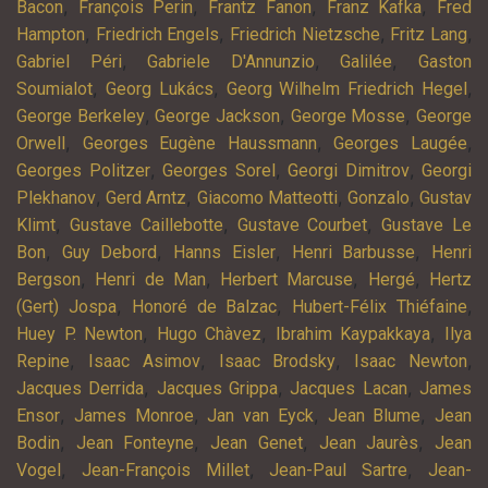
,
,
,
,
Bacon
François Perin
Frantz Fanon
Franz Kafka
Fred
,
,
,
,
Hampton
Friedrich Engels
Friedrich Nietzsche
Fritz Lang
,
,
,
Gabriel Péri
Gabriele D'Annunzio
Galilée
Gaston
,
,
,
Soumialot
Georg Lukács
Georg Wilhelm Friedrich Hegel
,
,
,
George Berkeley
George Jackson
George Mosse
George
,
,
,
Orwell
Georges Eugène Haussmann
Georges Laugée
,
,
,
Georges Politzer
Georges Sorel
Georgi Dimitrov
Georgi
,
,
,
,
Plekhanov
Gerd Arntz
Giacomo Matteotti
Gonzalo
Gustav
,
,
,
Klimt
Gustave Caillebotte
Gustave Courbet
Gustave Le
,
,
,
,
Bon
Guy Debord
Hanns Eisler
Henri Barbusse
Henri
,
,
,
,
Bergson
Henri de Man
Herbert Marcuse
Hergé
Hertz
,
,
,
(Gert) Jospa
Honoré de Balzac
Hubert-Félix Thiéfaine
,
,
,
Huey P. Newton
Hugo Chàvez
Ibrahim Kaypakkaya
Ilya
,
,
,
,
Repine
Isaac Asimov
Isaac Brodsky
Isaac Newton
,
,
,
Jacques Derrida
Jacques Grippa
Jacques Lacan
James
,
,
,
,
Ensor
James Monroe
Jan van Eyck
Jean Blume
Jean
,
,
,
,
Bodin
Jean Fonteyne
Jean Genet
Jean Jaurès
Jean
,
,
,
Vogel
Jean-François Millet
Jean-Paul Sartre
Jean-