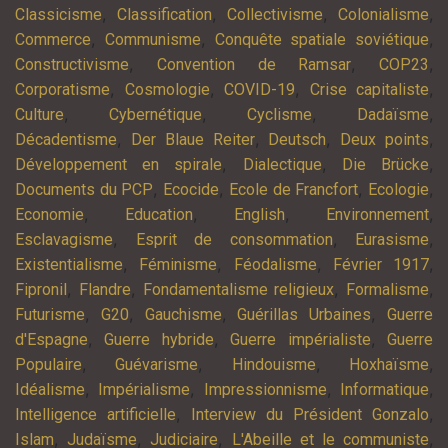
,
,
,
,
Classicisme
Classification
Collectivisme
Colonialisme
,
,
,
Commerce
Communisme
Conquête spatiale soviétique
,
,
,
Constructivisme
Convention de Ramsar
COP23
,
,
,
,
Corporatisme
Cosmologie
COVID-19
Crise capitaliste
,
,
,
,
Culture
Cybernétique
Cyclisme
Dadaïsme
,
,
,
,
Décadentisme
Der Blaue Reiter
Deutsch
Deux points
,
,
,
Développement en spirale
Dialectique
Die Brücke
,
,
,
,
Documents du PCP
Ecocide
Ecole de Francfort
Ecologie
,
,
,
,
Economie
Education
English
Environnement
,
,
,
Esclavagisme
Esprit de consommation
Eurasisme
,
,
,
,
Existentialisme
Féminisme
Féodalisme
Février 1917
,
,
,
,
Fipronil
Flandre
Fondamentalisme religieux
Formalisme
,
,
,
,
Futurisme
G20
Gauchisme
Guérillas Urbaines
Guerre
,
,
,
d'Espagne
Guerre hybride
Guerre impérialiste
Guerre
,
,
,
,
Populaire
Guévarisme
Hindouisme
Hoxhaïsme
,
,
,
,
Idéalisme
Impérialisme
Impressionnisme
Informatique
,
,
Intelligence artificielle
Interview du Président Gonzalo
,
,
,
,
Islam
Judaïsme
Judiciaire
L'Abeille et le communiste