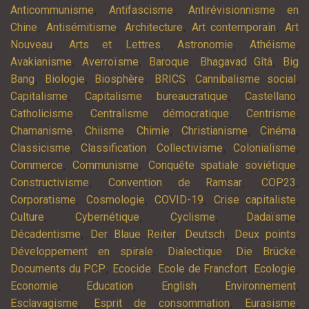
,
,
Anticommunisme
Antifascisme
Antirévisionnisme en
,
,
,
,
Chine
Antisémitisme
Architecture
Art contemporain
Art
,
,
,
,
Nouveau
Arts et Lettres
Astronomie
Athéisme
,
,
,
,
Avakianisme
Averroïsme
Baroque
Bhagavad Gîtâ
Big
,
,
,
,
,
Bang
Biologie
Biosphère
BRICS
Cannibalisme social
,
,
,
Capitalisme
Capitalisme bureaucratique
Castellano
,
,
,
Catholicisme
Centralisme démocratique
Centrisme
,
,
,
,
,
Chamanisme
Chiisme
Chimie
Christianisme
Cinéma
,
,
,
,
Classicisme
Classification
Collectivisme
Colonialisme
,
,
,
Commerce
Communisme
Conquête spatiale soviétique
,
,
,
Constructivisme
Convention de Ramsar
COP23
,
,
,
,
Corporatisme
Cosmologie
COVID-19
Crise capitaliste
,
,
,
,
Culture
Cybernétique
Cyclisme
Dadaïsme
,
,
,
,
Décadentisme
Der Blaue Reiter
Deutsch
Deux points
,
,
,
Développement en spirale
Dialectique
Die Brücke
,
,
,
,
Documents du PCP
Ecocide
Ecole de Francfort
Ecologie
,
,
,
,
Economie
Education
English
Environnement
,
,
,
Esclavagisme
Esprit de consommation
Eurasisme