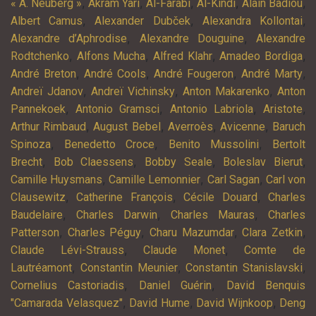
,
,
,
,
,
« A. Neuberg »
Akram Yari
Al-Fârâbî
Al-Kindi
Alain Badiou
,
,
,
Albert Camus
Alexander Dubček
Alexandra Kollontai
,
,
Alexandre d’Aphrodise
Alexandre Douguine
Alexandre
,
,
,
,
Rodtchenko
Alfons Mucha
Alfred Klahr
Amadeo Bordiga
,
,
,
,
André Breton
André Cools
André Fougeron
André Marty
,
,
,
Andreï Jdanov
Andreï Vichinsky
Anton Makarenko
Anton
,
,
,
,
Pannekoek
Antonio Gramsci
Antonio Labriola
Aristote
,
,
,
,
Arthur Rimbaud
August Bebel
Averroès
Avicenne
Baruch
,
,
,
Spinoza
Benedetto Croce
Benito Mussolini
Bertolt
,
,
,
,
Brecht
Bob Claessens
Bobby Seale
Boleslav Bierut
,
,
,
Camille Huysmans
Camille Lemonnier
Carl Sagan
Carl von
,
,
,
Clausewitz
Catherine François
Cécile Douard
Charles
,
,
,
Baudelaire
Charles Darwin
Charles Mauras
Charles
,
,
,
,
Patterson
Charles Péguy
Charu Mazumdar
Clara Zetkin
,
,
Claude Lévi-Strauss
Claude Monet
Comte de
,
,
,
Lautréamont
Constantin Meunier
Constantin Stanislavski
,
,
Cornelius Castoriadis
Daniel Guérin
David Benquis
,
,
,
"Camarada Velasquez"
David Hume
David Wijnkoop
Deng