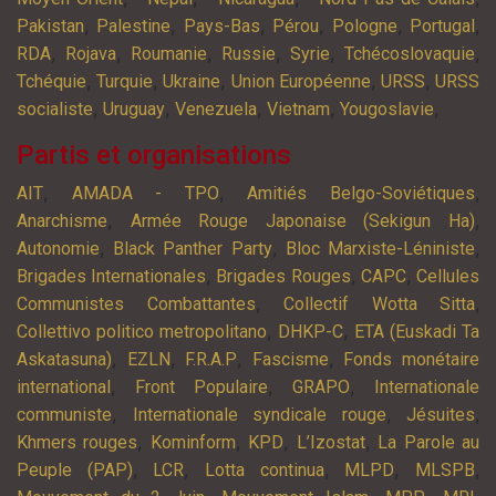
,
,
,
,
,
,
Pakistan
Palestine
Pays-Bas
Pérou
Pologne
Portugal
,
,
,
,
,
,
RDA
Rojava
Roumanie
Russie
Syrie
Tchécoslovaquie
,
,
,
,
,
Tchéquie
Turquie
Ukraine
Union Européenne
URSS
URSS
,
,
,
,
,
socialiste
Uruguay
Venezuela
Vietnam
Yougoslavie
Partis et organisations
,
,
,
AIT
AMADA - TPO
Amitiés Belgo-Soviétiques
,
,
Anarchisme
Armée Rouge Japonaise (Sekigun Ha)
,
,
,
Autonomie
Black Panther Party
Bloc Marxiste-Léniniste
,
,
,
Brigades Internationales
Brigades Rouges
CAPC
Cellules
,
,
Communistes Combattantes
Collectif Wotta Sitta
,
,
Collettivo politico metropolitano
DHKP-C
ETA (Euskadi Ta
,
,
,
,
Askatasuna)
EZLN
F.R.A.P
Fascisme
Fonds monétaire
,
,
,
international
Front Populaire
GRAPO
Internationale
,
,
,
communiste
Internationale syndicale rouge
Jésuites
,
,
,
,
Khmers rouges
Kominform
KPD
L’Izostat
La Parole au
,
,
,
,
,
Peuple (PAP)
LCR
Lotta continua
MLPD
MLSPB