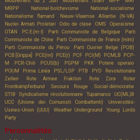
,
,
,
,
Mouvement du 2 Juin
Mouvement Islam
MPP
MRI
,
,
,
MRPP
National-bolchevisme
National-socialisme
,
,
Nationalisme flamand
Nieuw-Vlaamse Alliantie (N-VA)
,
,
,
,
Nuclei Armati Proletari
Odio de clase
OMS
Operaïsme
,
,
,
OTAN
P.C.E.(m-l)
Parti Communiste de Belgique
Parti
,
,
Communiste de Chine
Parti Communiste de France (mlm)
,
,
Parti Communiste du Pérou
Parti Ouvrier Belge (POB)
,
,
,
,
,
,
PCB [Grippa]
PCE(ml)
PCE(r)
PCF
PCI(M)
PCMLB
PCP-
,
,
,
,
,
,
M
PCR-Chili
PCUS(b)
PGPM
PKK
Potere operaio
,
,
,
,
,
POUM
Prima Linéa
PSL/LSP
PTB
PYD
Revolutionäre
,
,
,
Zellen
Rote Armee Fraktion
Rote Zora
Roter
,
,
,
Frontkämpferbund
Secours Rouge
Social-démocratie
,
,
,
,
STIB
Syndicalisme révolutionnaire
Tupamaros
UC(ML)B
,
UCC (Unione dei Comunisti Combattenti)
Universités-
,
,
Usines-Union (UUU)
Weather Underground
Young Lords
,
Party
Personnalités