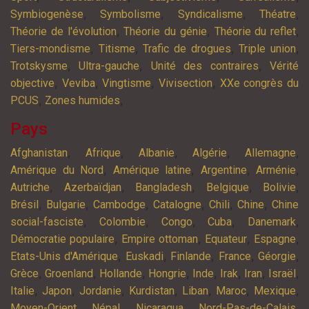
,
,
,
,
Symbiogenèse
Symbolisme
Syndicalisme
Théatre
,
,
,
Théorie de l'évolution
Théorie du génie
Théorie du reflet
,
,
,
,
Tiers-mondisme
Titisme
Trafic de drogues
Triple union
,
,
,
Trotskysme
Ultra-gauche
Unité des contraires
Vérité
,
,
,
,
objective
Veviba
Vingtisme
Vivisection
XXe congrès du
,
,
PCUS
Zones humides
Pays
,
,
,
,
,
Afghanistan
Afrique
Albanie
Algérie
Allemagne
,
,
,
,
Amérique du Nord
Amérique latine
Argentine
Arménie
,
,
,
,
,
Autriche
Azerbaïdjan
Bangladesh
Belgique
Bolivie
,
,
,
,
,
,
Brésil
Bulgarie
Cambodge
Catalogne
Chili
Chine
Chine
,
,
,
,
,
social-fasciste
Colombie
Congo
Cuba
Danemark
,
,
,
,
Démocratie populaire
Empire ottoman
Equateur
Espagne
,
,
,
,
,
Etats-Unis d'Amérique
Euskadi
Finlande
France
Géorgie
,
,
,
,
,
,
,
,
Grèce
Groenland
Hollande
Hongrie
Inde
Irak
Iran
Israël
,
,
,
,
,
,
,
Italie
Japon
Jordanie
Kurdistan
Liban
Maroc
Mexique
,
,
,
,
Moyen-Orient
Népal
Nicaragua
Nord-Pas-de-Calais