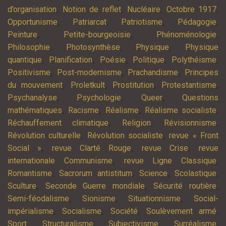
,
,
,
,
d’organisation
Notion de reflet
Nucléaire
Octobre 1917
,
,
,
,
Opportunisme
Patriarcat
Patriotisme
Pédagogie
,
,
,
Peinture
Petite-bourgeoisie
Phénoménologie
,
,
,
Philosophie
Photosynthèse
Physique
Physique
,
,
,
,
,
quantique
Planification
Poésie
Politique
Polythéisme
,
,
,
Positivisme
Post-modernisme
Prachandisme
Principes
,
,
,
,
du mouvement
Proletkult
Prostitution
Protestantisme
,
,
,
Psychanalyse
Psychologie
Queer
Questions
,
,
,
,
mathématiques
Racisme
Réalisme
Réalisme socialiste
,
,
,
Réchauffement climatique
Religion
Révisionnisme
,
,
Révolution culturelle
Révolution socialiste
revue « Front
,
,
,
Social »
revue Clarté Rouge
revue Crise
revue
,
,
internationale Communisme
revue Ligne Classique
,
,
,
,
Romantisme
Sacrorum antistitum
Science
Scolastique
,
,
,
Sculture
Seconde Guerre mondiale
Sécurité routière
,
,
,
Semi-féodalisme
Sionisme
Situationnisme
Social-
,
,
,
,
impérialisme
Socialisme
Société
Soulèvement armé
,
,
,
,
Sport
Structuralisme
Subjectivisme
Surréalisme