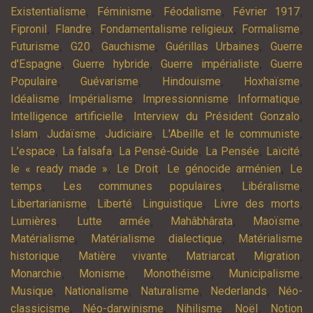
,
,
,
,
Existentialisme
Féminisme
Féodalisme
Février 1917
,
,
,
,
Fipronil
Flandre
Fondamentalisme religieux
Formalisme
,
,
,
,
Futurisme
G20
Gauchisme
Guérillas Urbaines
Guerre
,
,
,
d'Espagne
Guerre hybride
Guerre impérialiste
Guerre
,
,
,
,
Populaire
Guévarisme
Hindouisme
Hoxhaïsme
,
,
,
,
Idéalisme
Impérialisme
Impressionnisme
Informatique
,
,
Intelligence artificielle
Interview du Président Gonzalo
,
,
,
,
Islam
Judaïsme
Judiciaire
L'Abeille et le communiste
,
,
,
,
,
L’espace
La falsafa
La Pensé-Guide
La Pensée
Laïcité
,
,
,
le « ready made »
Le Droit
Le génocide arménien
Le
,
,
,
temps
Les communes populaires
Libéralisme
,
,
,
,
Libertarianisme
Liberté
Linguistique
Livre des morts
,
,
,
,
Lumières
Lutte armée
Mahâbhârata
Maoïsme
,
,
Matérialisme
Matérialisme dialectique
Matérialisme
,
,
,
,
historique
Matière vivante
Matriarcat
Migration
,
,
,
,
Monarchie
Monisme
Monothéisme
Municipalisme
,
,
,
,
Musique
Nationalisme
Naturalisme
Nederlands
Néo-
,
,
,
,
classicisme
Néo-darwinisme
Nihilisme
Noël
Notion