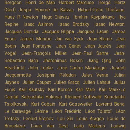
,
,
,
,
Bergson
Henri de Man
Herbert Marcuse
Hergé
Hertz
,
,
,
(Gert) Jospa
Honoré de Balzac
Hubert-Félix Thiéfaine
,
,
,
Huey P. Newton
Hugo Chàvez
Ibrahim Kaypakkaya
Ilya
,
,
,
,
Repine
Isaac Asimov
Isaac Brodsky
Isaac Newton
,
,
,
Jacques Derrida
Jacques Grippa
Jacques Lacan
James
,
,
,
,
Ensor
James Monroe
Jan van Eyck
Jean Blume
Jean
,
,
,
,
Bodin
Jean Fonteyne
Jean Genet
Jean Jaurès
Jean
,
,
,
Vogel
Jean-François Millet
Jean-Paul Sartre
Jean-
,
,
,
Sébastien Bach
Jheronimus Bosch
Jiang Qing
John
,
,
,
Heartfield
John Locke
José Carlos Mariátegui
Joseph
,
,
,
Jacquemotte
Joséphin Péladan
Jules Verne
Julian
,
,
,
,
Jaynes
Julien Coupat
Julien Gracq
Julien Lahaut
Julius
,
,
,
,
Fučík
Karl Kautsky
Karl Korsch
Karl Marx
Karl Marx-Le
,
,
,
Capital
Katsushika Hokusai
Klement Gottwald
Konstantin
,
,
,
,
Tsiolkovski
Kurt Cobain
Kurt Gossweiler
Lavrenti Beria
,
,
,
,
Le Caravage
Lénine
Léon Frédéric
Léon Tolstoï
Léon
,
,
,
,
Trotsky
Leonid Brejnev
Lou Sin
Louis Aragon
Louis de
,
,
,
Brouckère
Louis Van Geyt
Ludo Martens
Ludwig