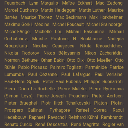
,
,
,
,
Feuerbach
Lynn Margulis
Maître Eckhart
Mao Zedong
,
,
,
Marcel Duchamp
Martin Heidegger
Martin Luther
Maurice
,
,
,
,
Barrès
Maurice Thorez
Max Beckmann
Max Horkheimer
,
,
,
,
Maxime Gorki
Médine
Michel Foucault
Michel Graindorge
,
,
,
Michel-Ange
Michelle Loi
Mikhaïl Bakounine
Mikhaïl
,
,
,
Gorbatchev
Moishe Postone
N. Boukharine
Nadejda
,
,
,
Kroupskaïa
Nicolae Ceaușescu
Nikita Khrouchtchev
,
,
,
Nikolaï Fiodorov
Nikos Béloyannis
Níkos Zachariádis
,
,
,
,
Norman Béthune
Orhan Bakir
Otto Dix
Otto Mueller
Otto
,
,
,
,
Rühle
Pablo Picasso
Palmiro Togliatti
Parménide
Patrice
,
,
,
,
Lumumba
Paul Cézanne
Paul Lafargue
Paul Verlaine
,
,
,
Paul-Henri Spaak
Peter Paul Rubens
Philippe Buonarroti
,
,
Pierre Drieu La Rochelle
Pierre Mulele
Pierre Ryckmans
,
,
,
(Simon Leys)
Pierre-Joseph Proudhon
Pieter Aertsen
,
,
,
,
Pieter Brueghel
Piotr Ilitch Tchaïkovski
Platon
Plotin
,
,
,
Prospero Gallinari
Pythagore
Rafael Correa
Raoul
,
,
,
,
,
Hedebouw
Raphaël
Ravachol
Reinhard Kühnl
Rembrandt
,
,
,
Renato Curcio
René Descartes
René Magritte
Rogier van