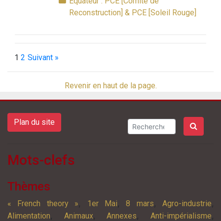
Equateur : PCE [Comité de
Reconstruction] & PCE [Soleil Rouge]
1
2
Suivant »
Revenir en haut de la page.
Plan du site
Mots-clefs
Thèmes
,
,
,
,
« French theory »
1er Mai
8 mars
Agro-industrie
,
,
,
,
Alimentation
Animaux
Annexes
Anti-impérialisme