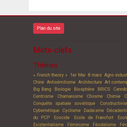
Plan du site
Mots-clefs
Thèmes
,
,
,
« French theory »
1er Mai
8 mars
Agro-indust
,
,
,
Chine
Antisémitisme
Architecture
Art contem
,
,
,
,
Big Bang
Biologie
Biosphère
BRICS
Cannib
,
,
,
,
Centrisme
Chamanisme
Chiisme
Chimie
C
,
Conquête spatiale soviétique
Constructivi
,
,
,
Cybernétique
Cyclisme
Dadaïsme
Décadent
,
,
,
du PCP
Ecocide
Ecole de Francfort
Ecol
,
,
,
Existentialisme
Féminisme
Féodalisme
Fév