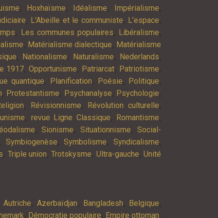
,
,
,
,
uisme
Hoxhaïsme
Idéalisme
Impérialisme
,
,
,
diciaire
L'Abeille et le communiste
L’espace
,
,
,
emps
Les communes populaires
Libéralisme
,
,
ialisme
Matérialisme dialectique
Matérialisme
,
,
,
,
ique
Nationalisme
Naturalisme
Nederlands
,
,
,
,
re 1917
Opportunisme
Patriarcat
Patriotisme
,
,
,
,
ue quantique
Planification
Poésie
Politique
,
,
,
,
n
Protestantisme
Psychanalyse
Psychologie
,
,
,
eligion
Révisionnisme
Révolution culturelle
,
,
,
munisme
revue Ligne Classique
Romantisme
,
,
,
éodalisme
Sionisme
Situationnisme
Social-
,
,
,
,
Symbiogenèse
Symbolisme
Syndicalisme
,
,
,
,
s
Triple union
Trotskysme
Ultra-gauche
Unité
,
,
,
,
,
Autriche
Azerbaïdjan
Bangladesh
Belgique
,
,
,
nemark
Démocratie populaire
Empire ottoman