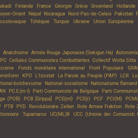
,
,
,
,
,
,
skadi
Finlande
France
Géorgie
Grèce
Groenland
Hollande
,
,
,
,
,
oyen-Orient
Népal
Nicaragua
Nord-Pas-de-Calais
Pakistan
,
,
,
,
,
coslovaquie
Tchéquie
Turquie
Ukraine
Union Européenne
,
,
,
s
Anarchisme
Armée Rouge Japonaise (Sekigun Ha)
Autonomi
,
,
APC
Cellules Communistes Combattantes
Collectif Wotta Sitta
,
,
,
scisme
Fonds monétaire international
Front Populaire
GRA
,
,
,
,
,
ominform
KPD
L’Izostat
La Parole au Peuple (PAP)
LCR
Lo
,
,
tional-bolchevisme
National-socialisme
Nationalisme flamand
,
,
,
AN
P.C.E.(m-l)
Parti Communiste de Belgique
Parti Communist
,
,
,
,
,
,
lge (POB)
PCB [Grippa]
PCE(ml)
PCE(r)
PCF
PCI(M)
PCM
,
,
,
,
,
P
PTB
PYD
Revolutionäre Zellen
Rote Armee Fraktion
Rote 
,
,
,
tionnaire
Tupamaros
UC(ML)B
UCC (Unione dei Comunisti 