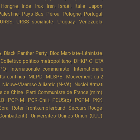
,
,
,
,
,
,
,
,
Hongrie
Inde
Irak
Iran
Israël
Italie
Japon
,
,
,
,
,
Palestine
Pays-Bas
Pérou
Pologne
Portugal
,
,
,
,
URSS
URSS socialiste
Uruguay
Venezuela
,
,
,
e
Black Panther Party
Bloc Marxiste-Léniniste
,
,
,
Collettivo politico metropolitano
DHKP-C
ETA
,
,
PO
Internationale communiste
Internationale
,
,
,
tta continua
MLPD
MLSPB
Mouvement du 2
,
,
Nieuw-Vlaamse Alliantie (N-VA)
Nuclei Armati
,
,
e de Chine
Parti Communiste de France (mlm)
,
,
,
,
,
,
LB
PCP-M
PCR-Chili
PCUS(b)
PGPM
PKK
,
,
,
Zora
Roter Frontkämpferbund
Secours Rouge
,
,
Combattenti)
Universités-Usines-Union (UUU)