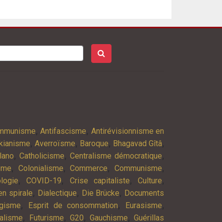
,
,
ommunisme
Antifascisme
Antirévisionnisme en
,
,
,
,
kianisme
Averroïsme
Baroque
Bhagavad Gîtâ
,
,
,
lano
Catholicisme
Centralisme démocratique
,
,
,
,
isme
Colonialisme
Commerce
Communisme
,
,
,
,
logie
COVID-19
Crise capitaliste
Culture
,
,
,
n spirale
Dialectique
Die Brücke
Documents
,
,
,
agisme
Esprit de consommation
Eurasisme
,
,
,
,
alisme
Futurisme
G20
Gauchisme
Guérillas