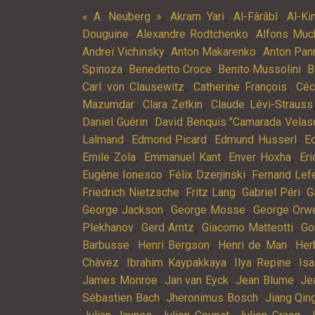
,
,
,
« A. Neuberg »
Akram Yari
Al-Fârâbî
Al-Ki
,
,
Douguine
Alexandre Rodtchenko
Alfons Muc
,
,
Andreï Vichinsky
Anton Makarenko
Anton Pan
,
,
,
Spinoza
Benedetto Croce
Benito Mussolini
B
,
,
Carl von Clausewitz
Catherine François
Céc
,
,
Mazumdar
Clara Zetkin
Claude Lévi-Strauss
,
Daniel Guérin
David Benquis "Camarada Velas
,
,
,
Lalmand
Edmond Picard
Edmund Husserl
Ed
,
,
,
Emile Zola
Emmanuel Kant
Enver Hoxha
Er
,
,
Eugène Ionesco
Félix Dzerjinski
Fernand Lef
,
,
,
Friedrich Nietzsche
Fritz Lang
Gabriel Péri
G
,
,
George Jackson
George Mosse
George Orwe
,
,
,
Plekhanov
Gerd Arntz
Giacomo Matteotti
Go
,
,
,
Barbusse
Henri Bergson
Henri de Man
Her
,
,
,
Chàvez
Ibrahim Kaypakkaya
Ilya Repine
Is
,
,
,
James Monroe
Jan van Eyck
Jean Blume
Je
,
,
Sébastien Bach
Jheronimus Bosch
Jiang Qin
,
,
,