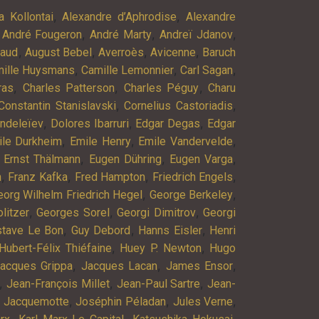
,
,
a Kollontai
Alexandre d’Aphrodise
Alexandre
,
,
,
,
André Fougeron
André Marty
Andreï Jdanov
,
,
,
,
baud
August Bebel
Averroès
Avicenne
Baruch
,
,
,
ille Huysmans
Camille Lemonnier
Carl Sagan
,
,
,
ras
Charles Patterson
Charles Péguy
Charu
,
,
Constantin Stanislavski
Cornelius Castoriadis
,
,
,
endeleïev
Dolores Ibarruri
Edgar Degas
Edgar
,
,
,
ile Durkheim
Emile Henry
Emile Vandervelde
,
,
,
,
Ernst Thälmann
Eugen Dühring
Eugen Varga
,
,
,
,
n
Franz Kafka
Fred Hampton
Friedrich Engels
,
,
eorg Wilhelm Friedrich Hegel
George Berkeley
,
,
,
litzer
Georges Sorel
Georgi Dimitrov
Georgi
,
,
,
stave Le Bon
Guy Debord
Hanns Eisler
Henri
,
,
Hubert-Félix Thiéfaine
Huey P. Newton
Hugo
,
,
,
acques Grippa
Jacques Lacan
James Ensor
,
,
,
Jean-François Millet
Jean-Paul Sartre
Jean-
,
,
,
 Jacquemotte
Joséphin Péladan
Jules Verne
,
,
,