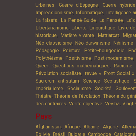
,
,
Urbaines
Guerre d'Espagne
Guerre hybride
,
,
Impressionnisme
Informatique
Intelligence ar
,
,
,
La falsafa
La Pensé-Guide
La Pensée
Laïc
,
,
,
Libertarianisme
Liberté
Linguistique
Livre d
,
,
,
historique
Matière vivante
Matriarcat
Migra
,
,
Néo-classicisme
Néo-darwinisme
Nihilisme
,
,
,
Pédagogie
Peinture
Petite-bourgeoisie
Phé
,
,
,
Polythéisme
Positivisme
Post-modernisme
,
,
Queer
Questions mathématiques
Racisme
,
Révolution socialiste
revue « Front Social »
,
,
,
Sacrorum antistitum
Science
Scolastique
S
,
,
,
impérialisme
Socialisme
Société
Soulève
,
,
Théatre
Théorie de l'évolution
Théorie du gén
,
,
,
des contraires
Vérité objective
Veviba
Vingt
Pays
,
,
,
,
Afghanistan
Afrique
Albanie
Algérie
Allem
,
,
,
,
Bolivie
Brésil
Bulgarie
Cambodge
Catalogne