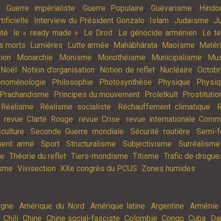
,
,
,
,
Guerre impérialiste
Guerre Populaire
Guévarisme
Hindo
,
,
,
,
tificielle
Interview du Président Gonzalo
Islam
Judaïsme
Ju
,
,
,
,
ité
le « ready made »
Le Droit
Le génocide arménien
Le t
,
,
,
,
,
es morts
Lumières
Lutte armée
Mahâbhârata
Maoïsme
Matér
,
,
,
,
,
tion
Monarchie
Monisme
Monothéisme
Municipalisme
Mus
,
,
,
,
,
Noël
Notion d’organisation
Notion de reflet
Nucléaire
Octob
,
,
,
,
noménologie
Philosophie
Photosynthèse
Physique
Physiq
,
,
,
Prachandisme
Principes du mouvement
Proletkult
Prostitutio
,
,
,
,
Réalisme
Réalisme socialiste
Réchauffement climatique
R
,
,
,
revue Clarté Rouge
revue Crise
revue internationale Com
,
,
,
culture
Seconde Guerre mondiale
Sécurité routière
Semi-f
,
,
,
,
ment armé
Sport
Structuralisme
Subjectivisme
Surréalisme
,
,
,
,
ie
Théorie du reflet
Tiers-mondisme
Titisme
Trafic de drogue
,
,
,
,
isme
Vivisection
XXe congrès du PCUS
Zones humides
,
,
,
,
agne
Amérique du Nord
Amérique latine
Argentine
Arménie
,
,
,
,
,
,
,
Chili
Chine
Chine social-fasciste
Colombie
Congo
Cuba
Da