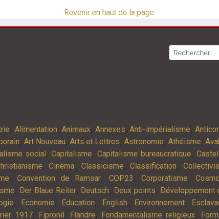
Revenir en haut de la page.
,
,
,
,
,
rie
Alimentation
Animaux
Annexes
Anti-impérialisme
Antic
,
,
,
,
,
porain
Art Nouveau
Arts et Lettres
Astronomie
Athéisme
Ava
,
,
,
alisme social
Capitalisme
Capitalisme bureaucratique
Castel
,
,
,
,
hristianisme
Cinéma
Classicisme
Classification
Collectiv
,
,
,
,
sme
Convention de Ramsar
COP23
Corporatisme
Cosmo
,
,
,
,
isme
Der Blaue Reiter
Deutsch
Deux points
Développement e
,
,
,
,
,
ogie
Economie
Education
English
Environnement
Esclav
,
,
,
,
rier 1917
Fipronil
Flandre
Fondamentalisme religieux
Form