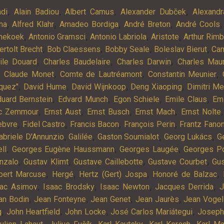
,
,
,
,
ndi
Alain Badiou
Albert Camus
Alexander Dubček
Alexandr
,
,
,
,
ha
Alfred Klahr
Amadeo Bordiga
André Breton
André Cools
,
,
,
,
nekoek
Antonio Gramsci
Antonio Labriola
Aristote
Arthur Rim
,
,
,
,
ertolt Brecht
Bob Claessens
Bobby Seale
Boleslav Bierut
Cam
,
,
,
ile Douard
Charles Baudelaire
Charles Darwin
Charles Mau
,
,
,
,
Claude Monet
Comte de Lautréamont
Constantin Meunier
,
,
,
,
quez"
David Hume
David Wijnkoop
Deng Xiaoping
Dimitri M
,
,
,
,
uard Bernstein
Edvard Munch
Egon Schiele
Emile Claus
Em
,
,
,
,
ic Zemmour
Ernst Aust
Ernst Busch
Ernst Mach
Ernst Nolte
,
,
,
,
ebvre
Fidel Castro
Francis Bacon
François Perin
Frantz Fano
,
,
,
,
abriele D'Annunzio
Galilée
Gaston Soumialot
Georg Lukács
G
,
,
,
ll
Georges Eugène Haussmann
Georges Laugée
Georges Po
,
,
,
,
nzalo
Gustav Klimt
Gustave Caillebotte
Gustave Courbet
Gu
,
,
,
,
bert Marcuse
Hergé
Hertz (Gert) Jospa
Honoré de Balzac
,
,
,
,
aac Asimov
Isaac Brodsky
Isaac Newton
Jacques Derrida
J
,
,
,
,
an Bodin
Jean Fonteyne
Jean Genet
Jean Jaurès
Jean Vogel
,
,
,
,
g
John Heartfield
John Locke
José Carlos Mariátegui
Joseph
,
,
,
,