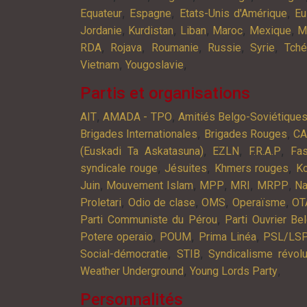
,
,
,
Equateur
Espagne
Etats-Unis d'Amérique
Eu
,
,
,
,
,
Jordanie
Kurdistan
Liban
Maroc
Mexique
M
,
,
,
,
,
RDA
Rojava
Roumanie
Russie
Syrie
Tché
,
,
Vietnam
Yougoslavie
Partis et organisations
,
,
AIT
AMADA - TPO
Amitiés Belgo-Soviétique
,
,
Brigades Internationales
Brigades Rouges
C
,
,
,
(Euskadi Ta Askatasuna)
EZLN
F.R.A.P
Fa
,
,
,
syndicale rouge
Jésuites
Khmers rouges
K
,
,
,
,
,
Juin
Mouvement Islam
MPP
MRI
MRPP
Na
,
,
,
,
Proletari
Odio de clase
OMS
Operaïsme
OT
,
Parti Communiste du Pérou
Parti Ouvrier Be
,
,
,
Potere operaio
POUM
Prima Linéa
PSL/LS
,
,
Social-démocratie
STIB
Syndicalisme révolu
,
,
Weather Underground
Young Lords Party
Personnalités