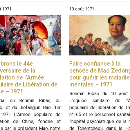
t 1971
10 août 1971
brons le 44e
Faire confiance à la
versaire de la
pensée de Mao Zedon
ation de l’Armée
pour guérir les maladi
laire de Libération de
mentales − 1971
ne – 1971
Renmin Ribao du 10 août
orial du Renmin Ribao, du
L’équipe sanitaire de l’
qi et du Jiefangjun Bao, 1er
populaire de libération de l’h
 1971 L’Armée populaire de
n°165 et le personnel sanita
ration de Chine, fondée et
l’hôpital psychiatrique de la 
ée par le président Mao, notre
de Tchentchéou, dans le Ho