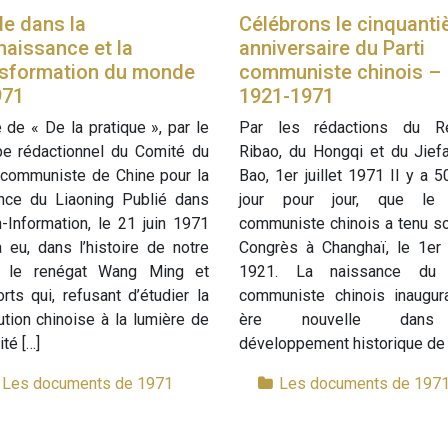
e dans la
Célébrons le cinquant
aissance et la
anniversaire du Parti
nsformation du monde
communiste chinois –
971
1921-1971
 de « De la pratique », par le
Par les rédactions du R
pe rédactionnel du Comité du
Ribao, du Hongqi et du Jief
 communiste de Chine pour la
Bao, 1er juillet 1971 Il y a 5
ince du Liaoning Publié dans
jour pour jour, que le 
-Information, le 21 juin 1971
communiste chinois a tenu s
a eu, dans l’histoire de notre
Congrès à Changhaï, le 1er j
i, le renégat Wang Ming et
1921. La naissance du 
rts qui, refusant d’étudier la
communiste chinois inaugur
ution chinoise à la lumière de
ère nouvelle dan
ité […]
développement historique de l
Les documents de 1971
Les documents de 197