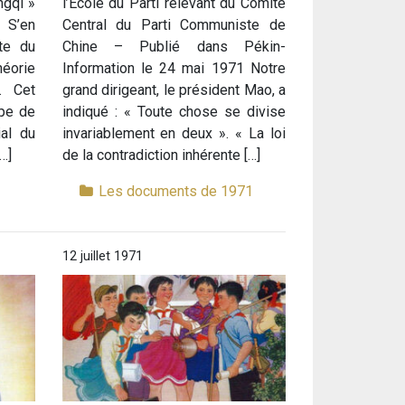
ngqi »
l’École du Parti relevant du Comité
« S’en
Central du Parti Communiste de
ste du
Chine – Publié dans Pékin-
éorie
Information le 24 mai 1971 Notre
. Cet
grand dirigeant, le président Mao, a
upe de
indiqué : « Toute chose se divise
ial du
invariablement en deux ». « La loi
…]
de la contradiction inhérente […]
1
Les documents de 1971
12 juillet 1971