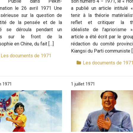
.C. Publié dans Pékin-
son numéro 4 − 1971, le « Ho
rmation le 26 avril 1971 Une
a publié un article intitulé 
 sérieuse sur la question de
tenir à la théorie matériali
entité de la pensée et de la
reflet et critiquer la th
ité se déroula pendant un
idéaliste de l’apriorisme »
ps sur le front de la
article a été écrit par le gro
sophie en Chine, du fait […]
rédaction du comité provinc
Kiangsi du Parti communiste [
Les documents de 1971
Les documents de 197
in 1971
1 juillet 1971