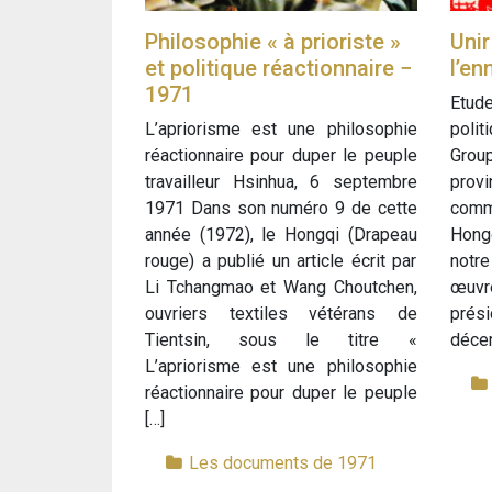
Philosophie « à prioriste »
Unir
et politique réactionnaire −
l’en
1971
Etud
L’apriorisme est une philosophie
polit
réactionnaire pour duper le peuple
Grou
travailleur Hsinhua, 6 septembre
prov
1971 Dans son numéro 9 de cette
commu
année (1972), le Hongqi (Drapeau
Hong
rouge) a publié un article écrit par
notre
Li Tchang­mao et Wang Chou­tchen,
œuvre
ouvriers textiles vétérans de
prés
Tientsin, sous le titre «
décem
L’apriorisme est une philosophie
réactionnaire pour duper le peuple
[…]
Les documents de 1971