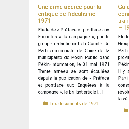
Une arme acérée pour la
Guid
critique de l’idéalisme –
conn
1971
tra
– 1
Etude de « Préface et postface aux
Enquêtes à la campagne », par le
Etude
groupe rédactionnel du Comité du
Grou
Parti communiste de Chine de la
Parti
municipalité de Pékin Publie dans
prov
Pékin-Information, le 31 mai 1971
Pékin
Trente années se sont écoulées
Il y 
depuis la publication de « Préface
Part
et postface aux Enquêtes à la
conso
campagne », le brillant article […]
révol
la vér
Les documents de 1971