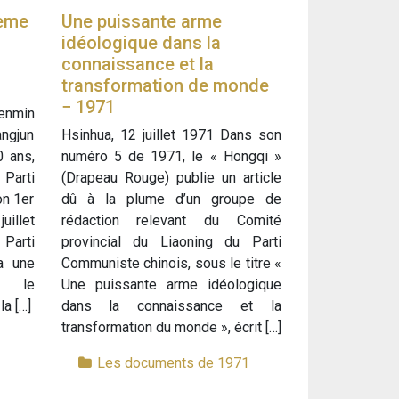
ième
Une puissante arme
idéologique dans la
connaissance et la
transformation de monde
− 1971
enmin
angjun
Hsinhua, 12 juillet 1971 Dans son
0 ans,
numéro 5 de 1971, le « Hongqi »
Parti
(Drapeau Rouge) publie un article
on 1er
dû à la plume d’un groupe de
uillet
rédaction relevant du Comité
Parti
provincial du Liaoning du Parti
a une
Communiste chinois, sous le titre «
s le
Une puissante arme idéologique
a […]
dans la connaissance et la
transformation du monde », écrit […]
1
Les documents de 1971