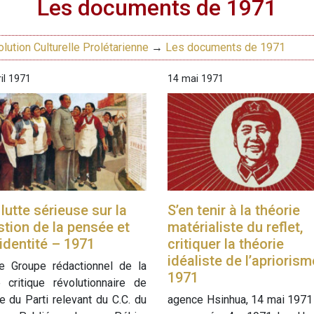
Les documents de 1971
lution Culturelle Prolétarienne
→
Les documents de 1971
il 1971
14 mai 1971
lutte sérieuse sur la
S’en tenir à la théorie
tion de la pensée et
matérialiste du reflet,
’identité – 1971
critiquer la théorie
idéaliste de l’apriorism
le Groupe rédactionnel de la
1971
 critique révolutionnaire de
le du Parti relevant du C.C. du
agence Hsinhua, 14 mai 1971