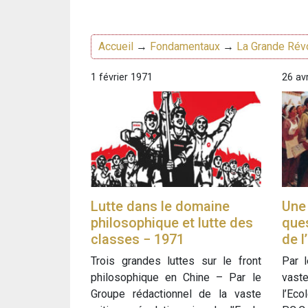
Accueil
→
Fondamentaux
→
La Grande Révo
1 février 1971
26 avr
Lutte dans le domaine
Une 
philosophique et lutte des
ques
classes − 1971
de l
Trois grandes luttes sur le front
Par 
philosophique en Chine – Par le
vaste
Groupe rédactionnel de la vaste
l’Eco