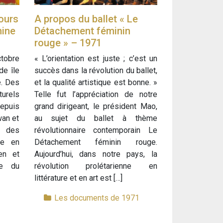
ours
A propos du ballet « Le
hine
Détachement féminin
rouge » – 1971
ctobre
« L’orientation est juste ; c’est un
de île
succès dans la révolution du ballet,
e. Des
et la qualité artistique est bonne. »
urels
Telle fut l’appréciation de notre
epuis
grand dirigeant, le président Mao,
wan et
au sujet du ballet à thème
e des
révolutionnaire contemporain Le
re en
Détachement féminin rouge.
en et
Aujourd’hui, dans notre pays, la
re du
révolution prolétarienne en
littérature et en art est […]
1
Les documents de 1971