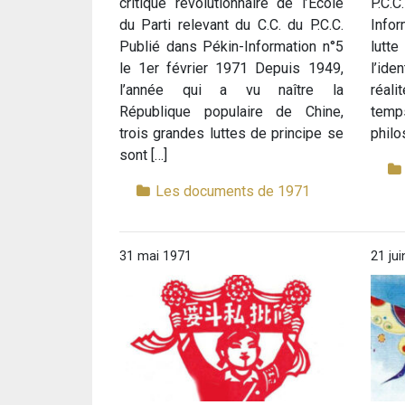
critique révolutionnaire de l’Ecole
P.C
du Parti relevant du C.C. du P.C.C.
Info
Publié dans Pékin-Information n°5
lutte
le 1er février 1971 Depuis 1949,
l’id
l’année qui a vu naître la
réal
République populaire de Chine,
tem
trois grandes luttes de principe se
philo
sont […]
Les documents de 1971
31 mai 1971
21 ju