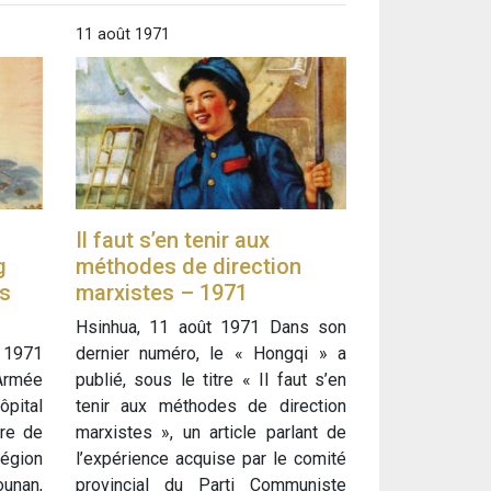
11 août 1971
Il faut s’en tenir aux
g
méthodes de direction
es
marxistes – 1971
Hsinhua, 11 août 1971 Dans son
 1971
dernier numéro, le « Hongqi » a
Armée
publié, sous le titre « Il faut s’en
ôpital
tenir aux méthodes de direction
ire de
marxistes », un article parlant de
région
l’expérience acquise par le comité
unan,
provincial du Parti Communiste