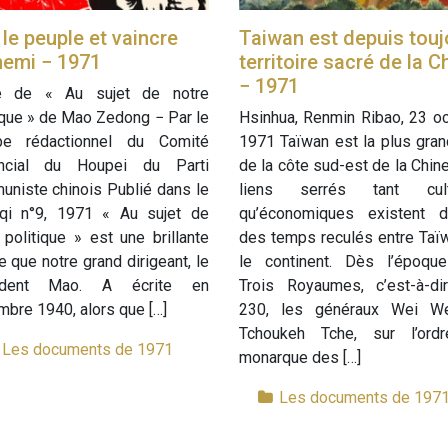
 le peuple et vaincre
Taiwan est depuis touj
nemi − 1971
territoire sacré de la C
− 1971
e de « Au sujet de notre
ique » de Mao Zedong − Par le
Hsinhua, Renmin Ribao, 23 o
pe rédactionnel du Comité
1971 Taïwan est la plus gran
incial du Houpei du Parti
de la côte sud-est de la Chin
niste chinois Publié dans le
liens serrés tant cult
qi n°9, 1971 « Au sujet de
qu’économiques existent d
 politique » est une brillante
des temps reculés entre Taï
 que notre grand dirigeant, le
le continent. Dès l’époqu
ident Mao. A écrite en
Trois Royaumes, c’est-à-­di
bre 1940, alors que […]
230, les généraux Wei W
Tchoukeh Tche, sur l’ord
Les documents de 1971
monarque des […]
Les documents de 197