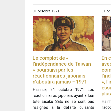
31 octobre 1971
31 oc
Le complot de «
En c
l’indépendance de Taiwan
ave
» poursuivi par les
com
réactionnaires japonais
l’i
n’aboutira jamais − 1971
», l
ess
Hsinhua, 31 octobre 1971 Les
plus
réactionnaires japonais ayant à leur
tête Eisaku Sato ne se sont pas
Hsin
résignés à la défaite cuisante
l’ado