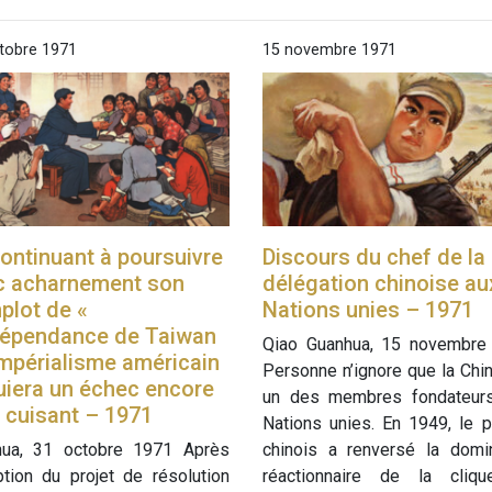
tobre 1971
15 novembre 1971
ontinuant à poursuivre
Discours du chef de la
c acharnement son
délégation chinoise au
plot de «
Nations unies – 1971
ndépendance de Taiwan
Qiao Guanhua, 15 novembre
’impérialisme américain
Personne n’ignore que la Chi
uiera un échec encore
un des membres fondateur
 cuisant – 1971
Nations unies. En 1949, le 
hua, 31 octobre 1971 Après
chinois a renversé la domin
ption du projet de résolution
réactionnaire de la cliq