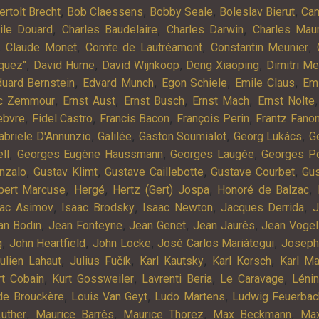
,
,
,
,
ertolt Brecht
Bob Claessens
Bobby Seale
Boleslav Bierut
Cam
,
,
,
ile Douard
Charles Baudelaire
Charles Darwin
Charles Mau
,
,
,
,
Claude Monet
Comte de Lautréamont
Constantin Meunier
,
,
,
,
quez"
David Hume
David Wijnkoop
Deng Xiaoping
Dimitri M
,
,
,
,
uard Bernstein
Edvard Munch
Egon Schiele
Emile Claus
Em
,
,
,
,
ic Zemmour
Ernst Aust
Ernst Busch
Ernst Mach
Ernst Nolte
,
,
,
,
ebvre
Fidel Castro
Francis Bacon
François Perin
Frantz Fano
,
,
,
,
abriele D'Annunzio
Galilée
Gaston Soumialot
Georg Lukács
G
,
,
,
ll
Georges Eugène Haussmann
Georges Laugée
Georges Po
,
,
,
,
nzalo
Gustav Klimt
Gustave Caillebotte
Gustave Courbet
Gu
,
,
,
,
bert Marcuse
Hergé
Hertz (Gert) Jospa
Honoré de Balzac
,
,
,
,
aac Asimov
Isaac Brodsky
Isaac Newton
Jacques Derrida
J
,
,
,
,
an Bodin
Jean Fonteyne
Jean Genet
Jean Jaurès
Jean Vogel
,
,
,
,
g
John Heartfield
John Locke
José Carlos Mariátegui
Joseph
,
,
,
,
ulien Lahaut
Julius Fučík
Karl Kautsky
Karl Korsch
Karl Ma
,
,
,
,
rt Cobain
Kurt Gossweiler
Lavrenti Beria
Le Caravage
Léni
,
,
,
de Brouckère
Louis Van Geyt
Ludo Martens
Ludwig Feuerbac
,
,
,
,
Luther
Maurice Barrès
Maurice Thorez
Max Beckmann
Max