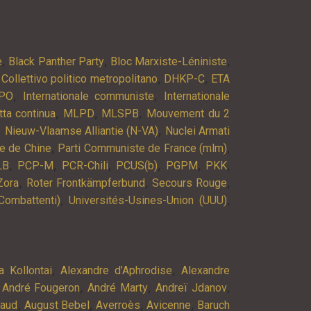
,
,
,
e
Black Panther Party
Bloc Marxiste-Léniniste
,
,
,
Collettivo politico metropolitano
DHKP-C
ETA
,
,
PO
Internationale communiste
Internationale
,
,
,
tta continua
MLPD
MLSPB
Mouvement du 2
,
,
Nieuw-Vlaamse Alliantie (N-VA)
Nuclei Armati
,
,
e de Chine
Parti Communiste de France (mlm)
,
,
,
,
,
,
LB
PCP-M
PCR-Chili
PCUS(b)
PGPM
PKK
,
,
,
Zora
Roter Frontkämpferbund
Secours Rouge
,
,
Combattenti)
Universités-Usines-Union (UUU)
,
,
a Kollontai
Alexandre d’Aphrodise
Alexandre
,
,
,
,
André Fougeron
André Marty
Andreï Jdanov
,
,
,
,
baud
August Bebel
Averroès
Avicenne
Baruch