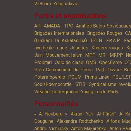
,
,
Vietnam
Yougoslavie
Partis et organisations
,
,
AIT
AMADA - TPO
Amitiés Belgo-Soviétique
,
,
Brigades Internationales
Brigades Rouges
C
,
,
,
(Euskadi Ta Askatasuna)
EZLN
F.R.A.P
Fa
,
,
,
syndicale rouge
Jésuites
Khmers rouges
K
,
,
,
,
,
Juin
Mouvement Islam
MPP
MRI
MRPP
Na
,
,
,
,
Proletari
Odio de clase
OMS
Operaïsme
OT
,
Parti Communiste du Pérou
Parti Ouvrier Be
,
,
,
Potere operaio
POUM
Prima Linéa
PSL/LS
,
,
Social-démocratie
STIB
Syndicalisme révolu
,
,
Weather Underground
Young Lords Party
Personnalités
,
,
,
« A. Neuberg »
Akram Yari
Al-Fârâbî
Al-Ki
,
,
Douguine
Alexandre Rodtchenko
Alfons Muc
,
,
Andreï Vichinsky
Anton Makarenko
Anton Pan