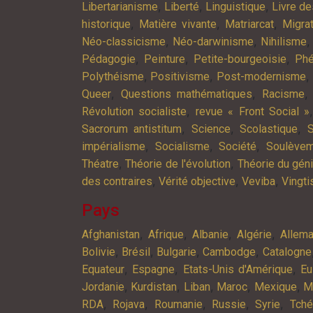
,
,
,
Libertarianisme
Liberté
Linguistique
Livre d
,
,
,
historique
Matière vivante
Matriarcat
Migra
,
,
Néo-classicisme
Néo-darwinisme
Nihilisme
,
,
,
Pédagogie
Peinture
Petite-bourgeoisie
Phé
,
,
,
Polythéisme
Positivisme
Post-modernisme
,
,
Queer
Questions mathématiques
Racisme
,
Révolution socialiste
revue « Front Social »
,
,
,
Sacrorum antistitum
Science
Scolastique
S
,
,
,
impérialisme
Socialisme
Société
Soulève
,
,
Théatre
Théorie de l'évolution
Théorie du gén
,
,
,
des contraires
Vérité objective
Veviba
Vingt
Pays
,
,
,
,
Afghanistan
Afrique
Albanie
Algérie
Allem
,
,
,
,
Bolivie
Brésil
Bulgarie
Cambodge
Catalogne
,
,
,
Equateur
Espagne
Etats-Unis d'Amérique
Eu
,
,
,
,
,
Jordanie
Kurdistan
Liban
Maroc
Mexique
M
,
,
,
,
,
RDA
Rojava
Roumanie
Russie
Syrie
Tché