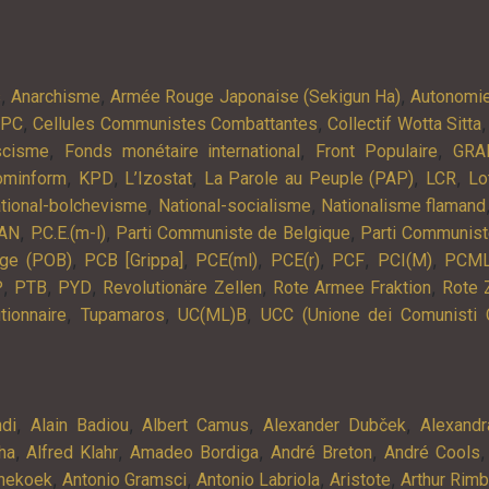
,
,
,
s
Anarchisme
Armée Rouge Japonaise (Sekigun Ha)
Autonomi
,
,
APC
Cellules Communistes Combattantes
Collectif Wotta Sitta
,
,
,
scisme
Fonds monétaire international
Front Populaire
GRA
,
,
,
,
,
ominform
KPD
L’Izostat
La Parole au Peuple (PAP)
LCR
Lo
,
,
tional-bolchevisme
National-socialisme
Nationalisme flamand
,
,
,
AN
P.C.E.(m-l)
Parti Communiste de Belgique
Parti Communist
,
,
,
,
,
,
lge (POB)
PCB [Grippa]
PCE(ml)
PCE(r)
PCF
PCI(M)
PCM
,
,
,
,
,
P
PTB
PYD
Revolutionäre Zellen
Rote Armee Fraktion
Rote 
,
,
,
tionnaire
Tupamaros
UC(ML)B
UCC (Unione dei Comunisti 
,
,
,
,
ndi
Alain Badiou
Albert Camus
Alexander Dubček
Alexandr
,
,
,
,
ha
Alfred Klahr
Amadeo Bordiga
André Breton
André Cools
,
,
,
,
nekoek
Antonio Gramsci
Antonio Labriola
Aristote
Arthur Rim