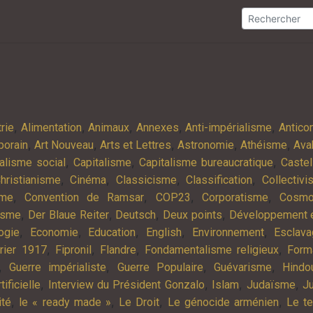
,
,
,
,
,
rie
Alimentation
Animaux
Annexes
Anti-impérialisme
Antic
,
,
,
,
,
porain
Art Nouveau
Arts et Lettres
Astronomie
Athéisme
Ava
,
,
,
alisme social
Capitalisme
Capitalisme bureaucratique
Castel
,
,
,
,
hristianisme
Cinéma
Classicisme
Classification
Collectiv
,
,
,
,
sme
Convention de Ramsar
COP23
Corporatisme
Cosmo
,
,
,
,
isme
Der Blaue Reiter
Deutsch
Deux points
Développement e
,
,
,
,
,
ogie
Economie
Education
English
Environnement
Esclav
,
,
,
,
rier 1917
Fipronil
Flandre
Fondamentalisme religieux
Form
,
,
,
,
Guerre impérialiste
Guerre Populaire
Guévarisme
Hindo
,
,
,
,
tificielle
Interview du Président Gonzalo
Islam
Judaïsme
Ju
,
,
,
,
ité
le « ready made »
Le Droit
Le génocide arménien
Le t