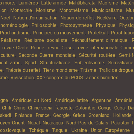
,
,
,
,
,
es morts
Lumières
Lutte armée
Mahâbhârata
Maoïsme
Matér
,
,
,
,
,
tion
Monarchie
Monisme
Monothéisme
Municipalisme
Mus
,
,
,
,
,
Noël
Notion d’organisation
Notion de reflet
Nucléaire
Octob
,
,
,
,
noménologie
Philosophie
Photosynthèse
Physique
Physiq
,
,
,
Prachandisme
Principes du mouvement
Proletkult
Prostitutio
,
,
,
,
Réalisme
Réalisme socialiste
Réchauffement climatique
R
,
,
,
revue Clarté Rouge
revue Crise
revue internationale Com
,
,
,
culture
Seconde Guerre mondiale
Sécurité routière
Semi-f
,
,
,
,
ment armé
Sport
Structuralisme
Subjectivisme
Surréalisme
,
,
,
,
ie
Théorie du reflet
Tiers-mondisme
Titisme
Trafic de drogue
,
,
,
,
isme
Vivisection
XXe congrès du PCUS
Zones humides
,
,
,
,
agne
Amérique du Nord
Amérique latine
Argentine
Arménie
,
,
,
,
,
,
,
Chili
Chine
Chine social-fasciste
Colombie
Congo
Cuba
Da
,
,
,
,
,
,
skadi
Finlande
France
Géorgie
Grèce
Groenland
Hollande
,
,
,
,
,
oyen-Orient
Népal
Nicaragua
Nord-Pas-de-Calais
Pakistan
,
,
,
,
,
coslovaquie
Tchéquie
Turquie
Ukraine
Union Européenne