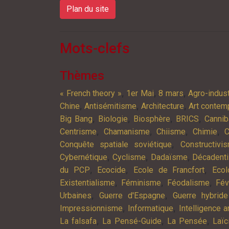
Plan du site
Mots-clefs
Thèmes
,
,
,
« French theory »
1er Mai
8 mars
Agro-indust
,
,
,
Chine
Antisémitisme
Architecture
Art contem
,
,
,
,
Big Bang
Biologie
Biosphère
BRICS
Cannib
,
,
,
,
Centrisme
Chamanisme
Chiisme
Chimie
C
,
Conquête spatiale soviétique
Constructivi
,
,
,
Cybernétique
Cyclisme
Dadaïsme
Décadent
,
,
,
du PCP
Ecocide
Ecole de Francfort
Ecol
,
,
,
Existentialisme
Féminisme
Féodalisme
Fév
,
,
Urbaines
Guerre d'Espagne
Guerre hybride
,
,
Impressionnisme
Informatique
Intelligence ar
,
,
,
La falsafa
La Pensé-Guide
La Pensée
Laïc