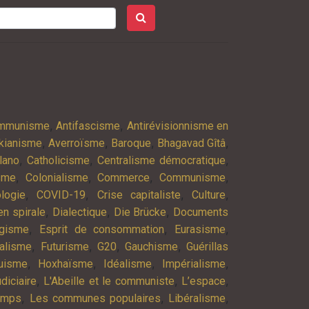
,
,
ommunisme
Antifascisme
Antirévisionnisme en
,
,
,
,
kianisme
Averroïsme
Baroque
Bhagavad Gîtâ
,
,
,
lano
Catholicisme
Centralisme démocratique
,
,
,
,
isme
Colonialisme
Commerce
Communisme
,
,
,
,
logie
COVID-19
Crise capitaliste
Culture
,
,
,
n spirale
Dialectique
Die Brücke
Documents
,
,
,
agisme
Esprit de consommation
Eurasisme
,
,
,
,
alisme
Futurisme
G20
Gauchisme
Guérillas
,
,
,
,
uisme
Hoxhaïsme
Idéalisme
Impérialisme
,
,
,
diciaire
L'Abeille et le communiste
L’espace
,
,
,
emps
Les communes populaires
Libéralisme