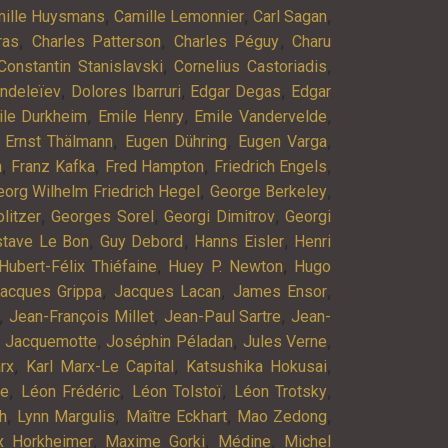
,
,
,
ille Huysmans
Camille Lemonnier
Carl Sagan
,
,
,
ras
Charles Patterson
Charles Péguy
Charu
,
,
Constantin Stanislavski
Cornelius Castoriadis
,
,
,
endeleïev
Dolores Ibarruri
Edgar Degas
Edgar
,
,
,
ile Durkheim
Emile Henry
Emile Vandervelde
,
,
,
,
Ernst Thälmann
Eugen Dühring
Eugen Varga
,
,
,
,
n
Franz Kafka
Fred Hampton
Friedrich Engels
,
,
eorg Wilhelm Friedrich Hegel
George Berkeley
,
,
,
litzer
Georges Sorel
Georgi Dimitrov
Georgi
,
,
,
stave Le Bon
Guy Debord
Hanns Eisler
Henri
,
,
Hubert-Félix Thiéfaine
Huey P. Newton
Hugo
,
,
,
acques Grippa
Jacques Lacan
James Ensor
,
,
,
Jean-François Millet
Jean-Paul Sartre
Jean-
,
,
,
 Jacquemotte
Joséphin Péladan
Jules Verne
,
,
,
rx
Karl Marx-Le Capital
Katsushika Hokusai
,
,
,
,
ne
Léon Frédéric
Léon Tolstoï
Léon Trotsky
,
,
,
,
h
Lynn Margulis
Maître Eckhart
Mao Zedong
,
,
,
 Horkheimer
Maxime Gorki
Médine
Michel