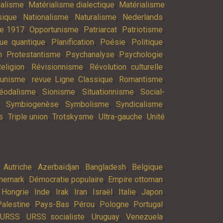
,
,
ialisme
Matérialisme dialectique
Matérialisme
,
,
,
,
ique
Nationalisme
Naturalisme
Nederlands
,
,
,
,
re 1917
Opportunisme
Patriarcat
Patriotisme
,
,
,
,
ue quantique
Planification
Poésie
Politique
,
,
,
,
n
Protestantisme
Psychanalyse
Psychologie
,
,
,
eligion
Révisionnisme
Révolution culturelle
,
,
,
munisme
revue Ligne Classique
Romantisme
,
,
,
éodalisme
Sionisme
Situationnisme
Social-
,
,
,
,
Symbiogenèse
Symbolisme
Syndicalisme
,
,
,
,
s
Triple union
Trotskysme
Ultra-gauche
Unité
,
,
,
,
,
Autriche
Azerbaïdjan
Bangladesh
Belgique
,
,
,
nemark
Démocratie populaire
Empire ottoman
,
,
,
,
,
,
,
,
Hongrie
Inde
Irak
Iran
Israël
Italie
Japon
,
,
,
,
,
Palestine
Pays-Bas
Pérou
Pologne
Portugal
,
,
,
,
URSS
URSS socialiste
Uruguay
Venezuela