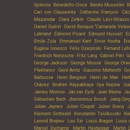
,
,
,
Spinoza
Benedetto Croce
Benito Mussolini
B
,
,
Carl von Clausewitz
Catherine François
Céc
,
,
Mazumdar
Clara Zetkin
Claude Lévi-Strauss
,
Daniel Guérin
David Benquis "Camarada Velas
,
,
,
Lalmand
Edmond Picard
Edmund Husserl
Ed
,
,
,
Emile Zola
Emmanuel Kant
Enver Hoxha
Er
,
,
Eugène Ionesco
Félix Dzerjinski
Fernand Lef
,
,
,
Friedrich Nietzsche
Fritz Lang
Gabriel Péri
G
,
,
George Jackson
George Mosse
George Orwe
,
,
,
Plekhanov
Gerd Arntz
Giacomo Matteotti
Go
,
,
,
Barbusse
Henri Bergson
Henri de Man
Her
,
,
,
Chàvez
Ibrahim Kaypakkaya
Ilya Repine
Is
,
,
,
James Monroe
Jan van Eyck
Jean Blume
Je
,
,
Sébastien Bach
Jheronimus Bosch
Jiang Qin
,
,
,
Julian Jaynes
Julien Coupat
Julien Gracq
J
,
,
Klement Gottwald
Konstantin Tsiolkovski
Ku
,
,
,
Leonid Brejnev
Lou Sin
Louis Aragon
Louis 
,
,
Marcel Duchamp
Martin Heidegger
Martin 