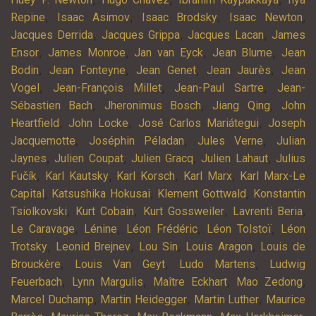
,
,
,
,
Repine
Isaac Asimov
Isaac Brodsky
Isaac Newton
,
,
,
Jacques Derrida
Jacques Grippa
Jacques Lacan
James
,
,
,
,
Ensor
James Monroe
Jan van Eyck
Jean Blume
Jean
,
,
,
,
Bodin
Jean Fonteyne
Jean Genet
Jean Jaurès
Jean
,
,
,
Vogel
Jean-François Millet
Jean-Paul Sartre
Jean-
,
,
,
Sébastien Bach
Jheronimus Bosch
Jiang Qing
John
,
,
,
Heartfield
John Locke
José Carlos Mariátegui
Joseph
,
,
,
Jacquemotte
Joséphin Péladan
Jules Verne
Julian
,
,
,
,
Jaynes
Julien Coupat
Julien Gracq
Julien Lahaut
Julius
,
,
,
,
Fučík
Karl Kautsky
Karl Korsch
Karl Marx
Karl Marx-Le
,
,
,
Capital
Katsushika Hokusai
Klement Gottwald
Konstantin
,
,
,
,
Tsiolkovski
Kurt Cobain
Kurt Gossweiler
Lavrenti Beria
,
,
,
,
Le Caravage
Lénine
Léon Frédéric
Léon Tolstoï
Léon
,
,
,
,
Trotsky
Leonid Brejnev
Lou Sin
Louis Aragon
Louis de
,
,
,
Brouckère
Louis Van Geyt
Ludo Martens
Ludwig
,
,
,
,
Feuerbach
Lynn Margulis
Maître Eckhart
Mao Zedong
,
,
,
Marcel Duchamp
Martin Heidegger
Martin Luther
Maurice