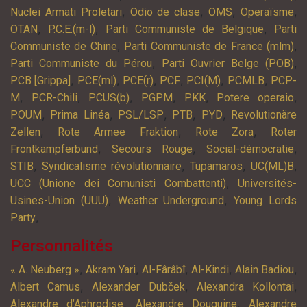
,
,
,
,
Nuclei Armati Proletari
Odio de clase
OMS
Operaïsme
,
,
,
OTAN
P.C.E.(m-l)
Parti Communiste de Belgique
Parti
,
,
Communiste de Chine
Parti Communiste de France (mlm)
,
,
Parti Communiste du Pérou
Parti Ouvrier Belge (POB)
,
,
,
,
,
,
PCB [Grippa]
PCE(ml)
PCE(r)
PCF
PCI(M)
PCMLB
PCP-
,
,
,
,
,
,
M
PCR-Chili
PCUS(b)
PGPM
PKK
Potere operaio
,
,
,
,
,
POUM
Prima Linéa
PSL/LSP
PTB
PYD
Revolutionäre
,
,
,
Zellen
Rote Armee Fraktion
Rote Zora
Roter
,
,
,
Frontkämpferbund
Secours Rouge
Social-démocratie
,
,
,
,
STIB
Syndicalisme révolutionnaire
Tupamaros
UC(ML)B
,
UCC (Unione dei Comunisti Combattenti)
Universités-
,
,
Usines-Union (UUU)
Weather Underground
Young Lords
,
Party
Personnalités
,
,
,
,
,
« A. Neuberg »
Akram Yari
Al-Fârâbî
Al-Kindi
Alain Badiou
,
,
,
Albert Camus
Alexander Dubček
Alexandra Kollontai
,
,
Alexandre d’Aphrodise
Alexandre Douguine
Alexandre