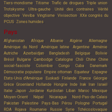
,
,
,
,
Tiers-mondisme
Titisme
Trafic de drogues
Triple union
,
,
,
Trotskysme
Ultra-gauche
Unité des contraires
Vérité
,
,
,
,
objective
Veviba
Vingtisme
Vivisection
XXe congrès du
,
,
PCUS
Zones humides
Pays
,
,
,
,
,
Afghanistan
Afrique
Albanie
Algérie
Allemagne
,
,
,
,
Amérique du Nord
Amérique latine
Argentine
Arménie
,
,
,
,
,
Autriche
Azerbaïdjan
Bangladesh
Belgique
Bolivie
,
,
,
,
,
,
Brésil
Bulgarie
Cambodge
Catalogne
Chili
Chine
Chine
,
,
,
,
,
social-fasciste
Colombie
Congo
Cuba
Danemark
,
,
,
,
Démocratie populaire
Empire ottoman
Equateur
Espagne
,
,
,
,
,
Etats-Unis d'Amérique
Euskadi
Finlande
France
Géorgie
,
,
,
,
,
,
,
,
Grèce
Groenland
Hollande
Hongrie
Inde
Irak
Iran
Israël
,
,
,
,
,
,
,
Italie
Japon
Jordanie
Kurdistan
Liban
Maroc
Mexique
,
,
,
,
Moyen-Orient
Népal
Nicaragua
Nord-Pas-de-Calais
,
,
,
,
,
,
Pakistan
Palestine
Pays-Bas
Pérou
Pologne
Portugal
,
,
,
,
,
,
RDA
Rojava
Roumanie
Russie
Syrie
Tchécoslovaquie