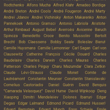
,
,
,
,
Rodtchenko
Alfons Mucha
Alfred Klahr
Amadeo Bordiga
,
,
,
,
André Breton
André Cools
André Fougeron
André Marty
,
,
,
Andreï Jdanov
Andreï Vichinsky
Anton Makarenko
Anton
,
,
,
,
Pannekoek
Antonio Gramsci
Antonio Labriola
Aristote
,
,
,
,
Arthur Rimbaud
August Bebel
Averroès
Avicenne
Baruch
,
,
,
Spinoza
Benedetto Croce
Benito Mussolini
Bertolt
,
,
,
,
Brecht
Bob Claessens
Bobby Seale
Boleslav Bierut
,
,
,
Camille Huysmans
Camille Lemonnier
Carl Sagan
Carl von
,
,
,
Clausewitz
Catherine François
Cécile Douard
Charles
,
,
,
Baudelaire
Charles Darwin
Charles Mauras
Charles
,
,
,
,
Patterson
Charles Péguy
Charu Mazumdar
Clara Zetkin
,
,
Claude Lévi-Strauss
Claude Monet
Comte de
,
,
,
Lautréamont
Constantin Meunier
Constantin Stanislavski
,
,
Cornelius Castoriadis
Daniel Guérin
David Benquis
,
,
,
"Camarada Velasquez"
David Hume
David Wijnkoop
Deng
,
,
,
Xiaoping
Dimitri Mendeleïev
Dolores Ibarruri
Edgar
,
,
,
,
Degas
Edgar Lalmand
Edmond Picard
Edmund Husserl
,
,
,
Eduard Bernstein
Edvard Munch
Egon Schiele
Emile