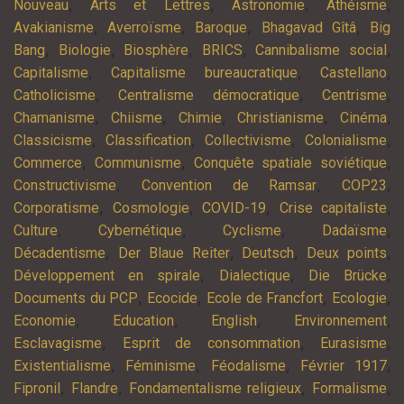
,
,
,
,
Nouveau
Arts et Lettres
Astronomie
Athéisme
,
,
,
,
Avakianisme
Averroïsme
Baroque
Bhagavad Gîtâ
Big
,
,
,
,
,
Bang
Biologie
Biosphère
BRICS
Cannibalisme social
,
,
,
Capitalisme
Capitalisme bureaucratique
Castellano
,
,
,
Catholicisme
Centralisme démocratique
Centrisme
,
,
,
,
,
Chamanisme
Chiisme
Chimie
Christianisme
Cinéma
,
,
,
,
Classicisme
Classification
Collectivisme
Colonialisme
,
,
,
Commerce
Communisme
Conquête spatiale soviétique
,
,
,
Constructivisme
Convention de Ramsar
COP23
,
,
,
,
Corporatisme
Cosmologie
COVID-19
Crise capitaliste
,
,
,
,
Culture
Cybernétique
Cyclisme
Dadaïsme
,
,
,
,
Décadentisme
Der Blaue Reiter
Deutsch
Deux points
,
,
,
Développement en spirale
Dialectique
Die Brücke
,
,
,
,
Documents du PCP
Ecocide
Ecole de Francfort
Ecologie
,
,
,
,
Economie
Education
English
Environnement
,
,
,
Esclavagisme
Esprit de consommation
Eurasisme
,
,
,
,
Existentialisme
Féminisme
Féodalisme
Février 1917
,
,
,
,
Fipronil
Flandre
Fondamentalisme religieux
Formalisme