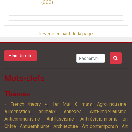
(CCC)
Revenir en haut de la page.
Plan du site
Mots-clefs
Thèmes
,
,
,
,
« French theory »
1er Mai
8 mars
Agro-industrie
,
,
,
,
Alimentation
Animaux
Annexes
Anti-impérialisme
,
,
Anticommunisme
Antifascisme
Antirévisionnisme en
,
,
,
,
Chine
Antisémitisme
Architecture
Art contemporain
Art