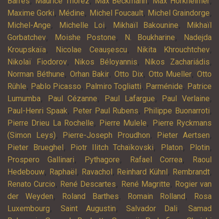
,
,
,
,
Barrès
Maurice Thorez
Max Beckmann
Max Horkheimer
,
,
,
,
Maxime Gorki
Médine
Michel Foucault
Michel Graindorge
,
,
,
Michel-Ange
Michelle Loi
Mikhaïl Bakounine
Mikhaïl
,
,
,
Gorbatchev
Moishe Postone
N. Boukharine
Nadejda
,
,
,
Kroupskaïa
Nicolae Ceaușescu
Nikita Khrouchtchev
,
,
,
Nikolaï Fiodorov
Nikos Béloyannis
Níkos Zachariádis
,
,
,
,
Norman Béthune
Orhan Bakir
Otto Dix
Otto Mueller
Otto
,
,
,
,
Rühle
Pablo Picasso
Palmiro Togliatti
Parménide
Patrice
,
,
,
,
Lumumba
Paul Cézanne
Paul Lafargue
Paul Verlaine
,
,
,
Paul-Henri Spaak
Peter Paul Rubens
Philippe Buonarroti
,
,
Pierre Drieu La Rochelle
Pierre Mulele
Pierre Ryckmans
,
,
,
(Simon Leys)
Pierre-Joseph Proudhon
Pieter Aertsen
,
,
,
,
Pieter Brueghel
Piotr Ilitch Tchaïkovski
Platon
Plotin
,
,
,
Prospero Gallinari
Pythagore
Rafael Correa
Raoul
,
,
,
,
,
Hedebouw
Raphaël
Ravachol
Reinhard Kühnl
Rembrandt
,
,
,
Renato Curcio
René Descartes
René Magritte
Rogier van
,
,
,
der Weyden
Roland Barthes
Romain Rolland
Rosa
,
,
,
Luxembourg
Saint Augustin
Salvador Dali
Samad