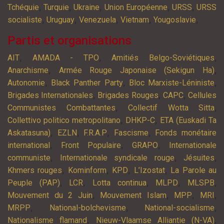
,
,
,
,
,
Tchéquie
Turquie
Ukraine
Union Européenne
URSS
URSS
,
,
,
,
,
socialiste
Uruguay
Venezuela
Vietnam
Yougoslavie
Partis et organisations
,
,
,
AIT
AMADA - TPO
Amitiés Belgo-Soviétiques
,
,
Anarchisme
Armée Rouge Japonaise (Sekigun Ha)
,
,
,
Autonomie
Black Panther Party
Bloc Marxiste-Léniniste
,
,
,
Brigades Internationales
Brigades Rouges
CAPC
Cellules
,
,
Communistes Combattantes
Collectif Wotta Sitta
,
,
Collettivo politico metropolitano
DHKP-C
ETA (Euskadi Ta
,
,
,
,
Askatasuna)
EZLN
F.R.A.P
Fascisme
Fonds monétaire
,
,
,
international
Front Populaire
GRAPO
Internationale
,
,
,
communiste
Internationale syndicale rouge
Jésuites
,
,
,
,
Khmers rouges
Kominform
KPD
L’Izostat
La Parole au
,
,
,
,
,
Peuple (PAP)
LCR
Lotta continua
MLPD
MLSPB
,
,
,
,
Mouvement du 2 Juin
Mouvement Islam
MPP
MRI
,
,
,
MRPP
National-bolchevisme
National-socialisme
,
,
Nationalisme flamand
Nieuw-Vlaamse Alliantie (N-VA)