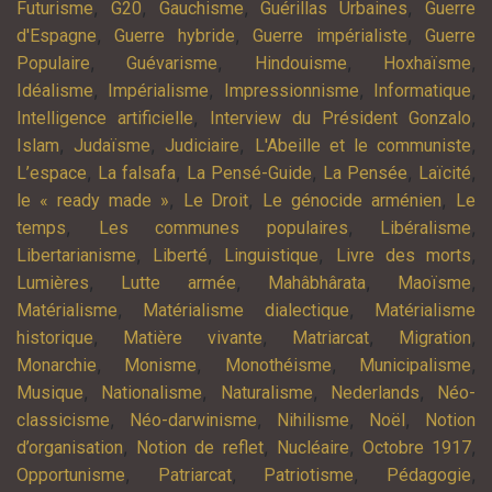
,
,
,
,
Futurisme
G20
Gauchisme
Guérillas Urbaines
Guerre
,
,
,
d'Espagne
Guerre hybride
Guerre impérialiste
Guerre
,
,
,
,
Populaire
Guévarisme
Hindouisme
Hoxhaïsme
,
,
,
,
Idéalisme
Impérialisme
Impressionnisme
Informatique
,
,
Intelligence artificielle
Interview du Président Gonzalo
,
,
,
,
Islam
Judaïsme
Judiciaire
L'Abeille et le communiste
,
,
,
,
,
L’espace
La falsafa
La Pensé-Guide
La Pensée
Laïcité
,
,
,
le « ready made »
Le Droit
Le génocide arménien
Le
,
,
,
temps
Les communes populaires
Libéralisme
,
,
,
,
Libertarianisme
Liberté
Linguistique
Livre des morts
,
,
,
,
Lumières
Lutte armée
Mahâbhârata
Maoïsme
,
,
Matérialisme
Matérialisme dialectique
Matérialisme
,
,
,
,
historique
Matière vivante
Matriarcat
Migration
,
,
,
,
Monarchie
Monisme
Monothéisme
Municipalisme
,
,
,
,
Musique
Nationalisme
Naturalisme
Nederlands
Néo-
,
,
,
,
classicisme
Néo-darwinisme
Nihilisme
Noël
Notion
,
,
,
,
d’organisation
Notion de reflet
Nucléaire
Octobre 1917
,
,
,
,
Opportunisme
Patriarcat
Patriotisme
Pédagogie