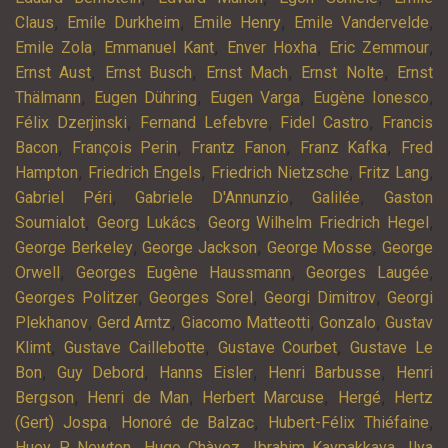
,
,
,
,
Claus
Emile Durkheim
Emile Henry
Emile Vandervelde
,
,
,
,
Emile Zola
Emmanuel Kant
Enver Hoxha
Eric Zemmour
,
,
,
,
Ernst Aust
Ernst Busch
Ernst Mach
Ernst Nolte
Ernst
,
,
,
,
Thälmann
Eugen Dühring
Eugen Varga
Eugène Ionesco
,
,
,
Félix Dzerjinski
Fernand Lefebvre
Fidel Castro
Francis
,
,
,
,
Bacon
François Perin
Frantz Fanon
Franz Kafka
Fred
,
,
,
,
Hampton
Friedrich Engels
Friedrich Nietzsche
Fritz Lang
,
,
,
Gabriel Péri
Gabriele D'Annunzio
Galilée
Gaston
,
,
,
Soumialot
Georg Lukács
Georg Wilhelm Friedrich Hegel
,
,
,
George Berkeley
George Jackson
George Mosse
George
,
,
,
Orwell
Georges Eugène Haussmann
Georges Laugée
,
,
,
Georges Politzer
Georges Sorel
Georgi Dimitrov
Georgi
,
,
,
,
Plekhanov
Gerd Arntz
Giacomo Matteotti
Gonzalo
Gustav
,
,
,
Klimt
Gustave Caillebotte
Gustave Courbet
Gustave Le
,
,
,
,
Bon
Guy Debord
Hanns Eisler
Henri Barbusse
Henri
,
,
,
,
Bergson
Henri de Man
Herbert Marcuse
Hergé
Hertz
,
,
,
(Gert) Jospa
Honoré de Balzac
Hubert-Félix Thiéfaine
,
,
,
Huey P. Newton
Hugo Chàvez
Ibrahim Kaypakkaya
Ilya