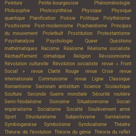
,
,
,
Peinture
Petite-bourgeoisie
Phénoménologie
,
,
,
Philosophie
Photosynthèse
Physique
Physique
,
,
,
,
,
quantique
Planification
Poésie
Politique
Polythéisme
,
,
,
Positivisme
Post-modernisme
Prachandisme
Principes
,
,
,
,
du mouvement
Proletkult
Prostitution
Protestantisme
,
,
,
Psychanalyse
Psychologie
Queer
Questions
,
,
,
,
mathématiques
Racisme
Réalisme
Réalisme socialiste
,
,
,
Réchauffement climatique
Religion
Révisionnisme
,
,
Révolution culturelle
Révolution socialiste
revue « Front
,
,
,
Social »
revue Clarté Rouge
revue Crise
revue
,
,
internationale Communisme
revue Ligne Classique
,
,
,
,
Romantisme
Sacrorum antistitum
Science
Scolastique
,
,
,
Sculture
Seconde Guerre mondiale
Sécurité routière
,
,
,
Semi-féodalisme
Sionisme
Situationnisme
Social-
,
,
,
,
impérialisme
Socialisme
Société
Soulèvement armé
,
,
,
,
Sport
Structuralisme
Subjectivisme
Surréalisme
,
,
,
,
Symbiogenèse
Symbolisme
Syndicalisme
Théatre
,
,
,
Théorie de l'évolution
Théorie du génie
Théorie du reflet