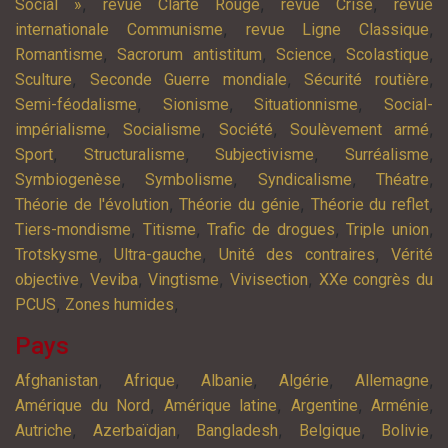
,
,
,
Social »
revue Clarté Rouge
revue Crise
revue
,
,
internationale Communisme
revue Ligne Classique
,
,
,
,
Romantisme
Sacrorum antistitum
Science
Scolastique
,
,
,
Sculture
Seconde Guerre mondiale
Sécurité routière
,
,
,
Semi-féodalisme
Sionisme
Situationnisme
Social-
,
,
,
,
impérialisme
Socialisme
Société
Soulèvement armé
,
,
,
,
Sport
Structuralisme
Subjectivisme
Surréalisme
,
,
,
,
Symbiogenèse
Symbolisme
Syndicalisme
Théatre
,
,
,
Théorie de l'évolution
Théorie du génie
Théorie du reflet
,
,
,
,
Tiers-mondisme
Titisme
Trafic de drogues
Triple union
,
,
,
Trotskysme
Ultra-gauche
Unité des contraires
Vérité
,
,
,
,
objective
Veviba
Vingtisme
Vivisection
XXe congrès du
,
,
PCUS
Zones humides
Pays
,
,
,
,
,
Afghanistan
Afrique
Albanie
Algérie
Allemagne
,
,
,
,
Amérique du Nord
Amérique latine
Argentine
Arménie
,
,
,
,
,
Autriche
Azerbaïdjan
Bangladesh
Belgique
Bolivie