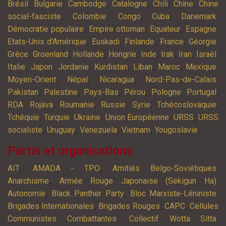
,
,
,
,
,
,
Brésil
Bulgarie
Cambodge
Catalogne
Chili
Chine
Chine
,
,
,
,
,
social-fasciste
Colombie
Congo
Cuba
Danemark
,
,
,
,
Démocratie populaire
Empire ottoman
Equateur
Espagne
,
,
,
,
,
Etats-Unis d'Amérique
Euskadi
Finlande
France
Géorgie
,
,
,
,
,
,
,
,
Grèce
Groenland
Hollande
Hongrie
Inde
Irak
Iran
Israël
,
,
,
,
,
,
,
Italie
Japon
Jordanie
Kurdistan
Liban
Maroc
Mexique
,
,
,
,
Moyen-Orient
Népal
Nicaragua
Nord-Pas-de-Calais
,
,
,
,
,
,
Pakistan
Palestine
Pays-Bas
Pérou
Pologne
Portugal
,
,
,
,
,
,
RDA
Rojava
Roumanie
Russie
Syrie
Tchécoslovaquie
,
,
,
,
,
Tchéquie
Turquie
Ukraine
Union Européenne
URSS
URSS
,
,
,
,
,
socialiste
Uruguay
Venezuela
Vietnam
Yougoslavie
Partis et organisations
,
,
,
AIT
AMADA - TPO
Amitiés Belgo-Soviétiques
,
,
Anarchisme
Armée Rouge Japonaise (Sekigun Ha)
,
,
,
Autonomie
Black Panther Party
Bloc Marxiste-Léniniste
,
,
,
Brigades Internationales
Brigades Rouges
CAPC
Cellules
,
,
Communistes Combattantes
Collectif Wotta Sitta