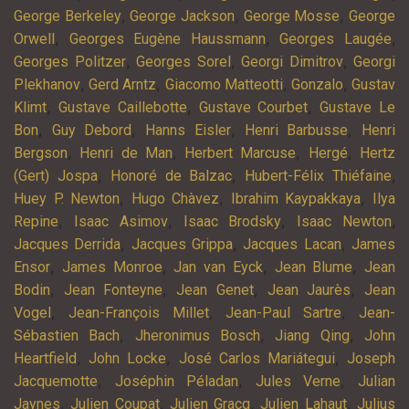
,
,
,
George Berkeley
George Jackson
George Mosse
George
,
,
,
Orwell
Georges Eugène Haussmann
Georges Laugée
,
,
,
Georges Politzer
Georges Sorel
Georgi Dimitrov
Georgi
,
,
,
,
Plekhanov
Gerd Arntz
Giacomo Matteotti
Gonzalo
Gustav
,
,
,
Klimt
Gustave Caillebotte
Gustave Courbet
Gustave Le
,
,
,
,
Bon
Guy Debord
Hanns Eisler
Henri Barbusse
Henri
,
,
,
,
Bergson
Henri de Man
Herbert Marcuse
Hergé
Hertz
,
,
,
(Gert) Jospa
Honoré de Balzac
Hubert-Félix Thiéfaine
,
,
,
Huey P. Newton
Hugo Chàvez
Ibrahim Kaypakkaya
Ilya
,
,
,
,
Repine
Isaac Asimov
Isaac Brodsky
Isaac Newton
,
,
,
Jacques Derrida
Jacques Grippa
Jacques Lacan
James
,
,
,
,
Ensor
James Monroe
Jan van Eyck
Jean Blume
Jean
,
,
,
,
Bodin
Jean Fonteyne
Jean Genet
Jean Jaurès
Jean
,
,
,
Vogel
Jean-François Millet
Jean-Paul Sartre
Jean-
,
,
,
Sébastien Bach
Jheronimus Bosch
Jiang Qing
John
,
,
,
Heartfield
John Locke
José Carlos Mariátegui
Joseph
,
,
,
Jacquemotte
Joséphin Péladan
Jules Verne
Julian
,
,
,
,
Jaynes
Julien Coupat
Julien Gracq
Julien Lahaut
Julius