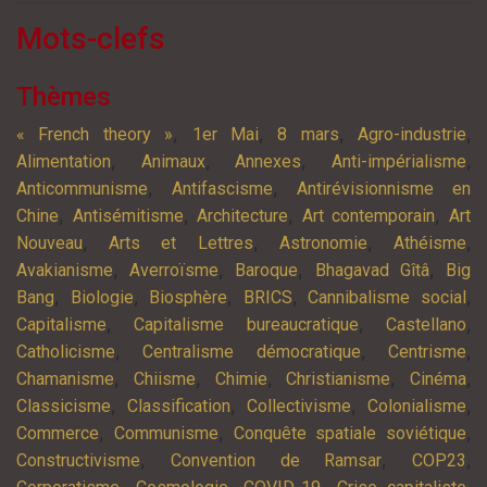
Mots-clefs
Thèmes
,
,
,
,
« French theory »
1er Mai
8 mars
Agro-industrie
,
,
,
,
Alimentation
Animaux
Annexes
Anti-impérialisme
,
,
Anticommunisme
Antifascisme
Antirévisionnisme en
,
,
,
,
Chine
Antisémitisme
Architecture
Art contemporain
Art
,
,
,
,
Nouveau
Arts et Lettres
Astronomie
Athéisme
,
,
,
,
Avakianisme
Averroïsme
Baroque
Bhagavad Gîtâ
Big
,
,
,
,
,
Bang
Biologie
Biosphère
BRICS
Cannibalisme social
,
,
,
Capitalisme
Capitalisme bureaucratique
Castellano
,
,
,
Catholicisme
Centralisme démocratique
Centrisme
,
,
,
,
,
Chamanisme
Chiisme
Chimie
Christianisme
Cinéma
,
,
,
,
Classicisme
Classification
Collectivisme
Colonialisme
,
,
,
Commerce
Communisme
Conquête spatiale soviétique
,
,
,
Constructivisme
Convention de Ramsar
COP23