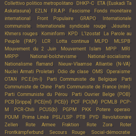
,
,
Collettivo politico metropolitano
DHKP-C
ETA (Euskadi Ta
,
,
,
,
Askatasuna)
EZLN
F.R.A.P
Fascisme
Fonds monétaire
,
,
,
international
Front Populaire
GRAPO
Internationale
,
,
,
communiste
Internationale syndicale rouge
Jésuites
,
,
,
,
Khmers rouges
Kominform
KPD
L’Izostat
La Parole au
,
,
,
,
,
Peuple (PAP)
LCR
Lotta continua
MLPD
MLSPB
,
,
,
,
Mouvement du 2 Juin
Mouvement Islam
MPP
MRI
,
,
,
MRPP
National-bolchevisme
National-socialisme
,
,
Nationalisme flamand
Nieuw-Vlaamse Alliantie (N-VA)
,
,
,
,
Nuclei Armati Proletari
Odio de clase
OMS
Operaïsme
,
,
,
OTAN
P.C.E.(m-l)
Parti Communiste de Belgique
Parti
,
,
Communiste de Chine
Parti Communiste de France (mlm)
,
,
Parti Communiste du Pérou
Parti Ouvrier Belge (POB)
,
,
,
,
,
,
PCB [Grippa]
PCE(ml)
PCE(r)
PCF
PCI(M)
PCMLB
PCP-
,
,
,
,
,
,
M
PCR-Chili
PCUS(b)
PGPM
PKK
Potere operaio
,
,
,
,
,
POUM
Prima Linéa
PSL/LSP
PTB
PYD
Revolutionäre
,
,
,
Zellen
Rote Armee Fraktion
Rote Zora
Roter
,
,
,
Frontkämpferbund
Secours Rouge
Social-démocratie