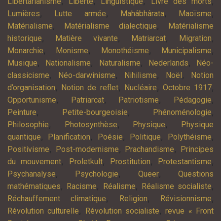
,
,
,
,
Libertarianisme
Liberté
Linguistique
Livre des morts
,
,
,
,
Lumières
Lutte armée
Mahâbhârata
Maoïsme
,
,
Matérialisme
Matérialisme dialectique
Matérialisme
,
,
,
,
historique
Matière vivante
Matriarcat
Migration
,
,
,
,
Monarchie
Monisme
Monothéisme
Municipalisme
,
,
,
,
Musique
Nationalisme
Naturalisme
Nederlands
Néo-
,
,
,
,
classicisme
Néo-darwinisme
Nihilisme
Noël
Notion
,
,
,
,
d’organisation
Notion de reflet
Nucléaire
Octobre 1917
,
,
,
,
Opportunisme
Patriarcat
Patriotisme
Pédagogie
,
,
,
Peinture
Petite-bourgeoisie
Phénoménologie
,
,
,
Philosophie
Photosynthèse
Physique
Physique
,
,
,
,
,
quantique
Planification
Poésie
Politique
Polythéisme
,
,
,
Positivisme
Post-modernisme
Prachandisme
Principes
,
,
,
,
du mouvement
Proletkult
Prostitution
Protestantisme
,
,
,
Psychanalyse
Psychologie
Queer
Questions
,
,
,
,
mathématiques
Racisme
Réalisme
Réalisme socialiste
,
,
,
Réchauffement climatique
Religion
Révisionnisme
,
,
Révolution culturelle
Révolution socialiste
revue « Front