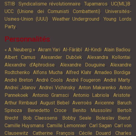
,
,
,
,
STIB
Syndicalisme révolutionnaire
Tupamaros
UC(ML)B
,
UCC (Unione dei Comunisti Combattenti)
Universités-
,
,
Usines-Union (UUU)
Weather Underground
Young Lords
,
Party
Personnalités
,
,
,
,
,
« A. Neuberg »
Akram Yari
Al-Fârâbî
Al-Kindi
Alain Badiou
,
,
,
Albert Camus
Alexander Dubček
Alexandra Kollontai
,
,
Alexandre d’Aphrodise
Alexandre Douguine
Alexandre
,
,
,
,
Rodtchenko
Alfons Mucha
Alfred Klahr
Amadeo Bordiga
,
,
,
,
André Breton
André Cools
André Fougeron
André Marty
,
,
,
Andreï Jdanov
Andreï Vichinsky
Anton Makarenko
Anton
,
,
,
,
Pannekoek
Antonio Gramsci
Antonio Labriola
Aristote
,
,
,
,
Arthur Rimbaud
August Bebel
Averroès
Avicenne
Baruch
,
,
,
Spinoza
Benedetto Croce
Benito Mussolini
Bertolt
,
,
,
,
Brecht
Bob Claessens
Bobby Seale
Boleslav Bierut
,
,
,
Camille Huysmans
Camille Lemonnier
Carl Sagan
Carl von
,
,
,
Clausewitz
Catherine François
Cécile Douard
Charles