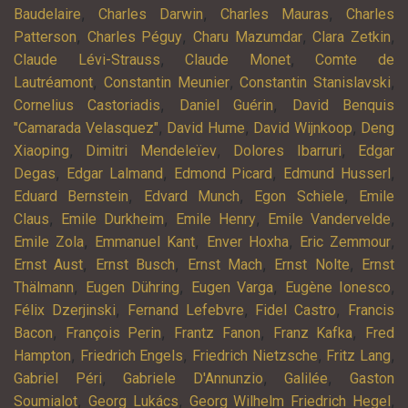
,
,
,
Baudelaire
Charles Darwin
Charles Mauras
Charles
,
,
,
,
Patterson
Charles Péguy
Charu Mazumdar
Clara Zetkin
,
,
Claude Lévi-Strauss
Claude Monet
Comte de
,
,
,
Lautréamont
Constantin Meunier
Constantin Stanislavski
,
,
Cornelius Castoriadis
Daniel Guérin
David Benquis
,
,
,
"Camarada Velasquez"
David Hume
David Wijnkoop
Deng
,
,
,
Xiaoping
Dimitri Mendeleïev
Dolores Ibarruri
Edgar
,
,
,
,
Degas
Edgar Lalmand
Edmond Picard
Edmund Husserl
,
,
,
Eduard Bernstein
Edvard Munch
Egon Schiele
Emile
,
,
,
,
Claus
Emile Durkheim
Emile Henry
Emile Vandervelde
,
,
,
,
Emile Zola
Emmanuel Kant
Enver Hoxha
Eric Zemmour
,
,
,
,
Ernst Aust
Ernst Busch
Ernst Mach
Ernst Nolte
Ernst
,
,
,
,
Thälmann
Eugen Dühring
Eugen Varga
Eugène Ionesco
,
,
,
Félix Dzerjinski
Fernand Lefebvre
Fidel Castro
Francis
,
,
,
,
Bacon
François Perin
Frantz Fanon
Franz Kafka
Fred
,
,
,
,
Hampton
Friedrich Engels
Friedrich Nietzsche
Fritz Lang
,
,
,
Gabriel Péri
Gabriele D'Annunzio
Galilée
Gaston
,
,
,
Soumialot
Georg Lukács
Georg Wilhelm Friedrich Hegel