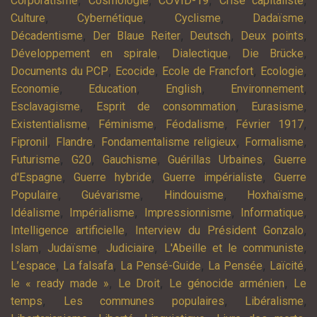
,
,
,
,
Corporatisme
Cosmologie
COVID-19
Crise capitaliste
,
,
,
,
Culture
Cybernétique
Cyclisme
Dadaïsme
,
,
,
,
Décadentisme
Der Blaue Reiter
Deutsch
Deux points
,
,
,
Développement en spirale
Dialectique
Die Brücke
,
,
,
,
Documents du PCP
Ecocide
Ecole de Francfort
Ecologie
,
,
,
,
Economie
Education
English
Environnement
,
,
,
Esclavagisme
Esprit de consommation
Eurasisme
,
,
,
,
Existentialisme
Féminisme
Féodalisme
Février 1917
,
,
,
,
Fipronil
Flandre
Fondamentalisme religieux
Formalisme
,
,
,
,
Futurisme
G20
Gauchisme
Guérillas Urbaines
Guerre
,
,
,
d'Espagne
Guerre hybride
Guerre impérialiste
Guerre
,
,
,
,
Populaire
Guévarisme
Hindouisme
Hoxhaïsme
,
,
,
,
Idéalisme
Impérialisme
Impressionnisme
Informatique
,
,
Intelligence artificielle
Interview du Président Gonzalo
,
,
,
,
Islam
Judaïsme
Judiciaire
L'Abeille et le communiste
,
,
,
,
,
L’espace
La falsafa
La Pensé-Guide
La Pensée
Laïcité
,
,
,
le « ready made »
Le Droit
Le génocide arménien
Le
,
,
,
temps
Les communes populaires
Libéralisme