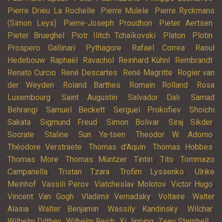
,
,
Pierre Drieu La Rochelle
Pierre Mulele
Pierre Ryckmans
,
,
,
(Simon Leys)
Pierre-Joseph Proudhon
Pieter Aertsen
,
,
,
,
Pieter Brueghel
Piotr Ilitch Tchaïkovski
Platon
Plotin
,
,
,
Prospero Gallinari
Pythagore
Rafael Correa
Raoul
,
,
,
,
,
Hedebouw
Raphaël
Ravachol
Reinhard Kühnl
Rembrandt
,
,
,
Renato Curcio
René Descartes
René Magritte
Rogier van
,
,
,
der Weyden
Roland Barthes
Romain Rolland
Rosa
,
,
,
Luxembourg
Saint Augustin
Salvador Dali
Samad
,
,
,
Behrangi
Samuel Beckett
Sergueï Prokofiev
Shoichi
,
,
,
,
Sakata
Sigmund Freud
Simon Bolivar
Siraj Sikder
,
,
,
,
Socrate
Staline
Sun Ya-tsen
Theodor W. Adorno
,
,
,
Théodore Verstraete
Thomas d’Aquin
Thomas Hobbes
,
,
,
,
Thomas More
Thomas Müntzer
Tintin
Tito
Tommazo
,
,
,
Campanella
Tristan Tzara
Trofim Lyssenko
Ulrike
,
,
,
,
Meinhof
Vassili Perov
Viatcheslav Molotov
Victor Hugo
,
,
,
Vincent Van Gogh
Vladimir Vernadsky
Voltaire
Walter
,
,
,
,
Alasia
Walter Benjamin
Wassily Kandinsky
Wilchar
,
,
,
,
Wilhelm Dilthey
Wilhelm Reich
Xi Jinping
Zeev Sternhell