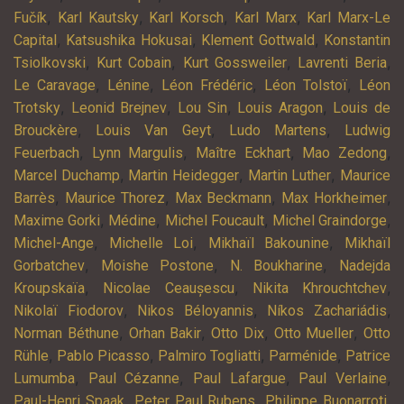
,
,
,
,
Fučík
Karl Kautsky
Karl Korsch
Karl Marx
Karl Marx-Le
,
,
,
Capital
Katsushika Hokusai
Klement Gottwald
Konstantin
,
,
,
,
Tsiolkovski
Kurt Cobain
Kurt Gossweiler
Lavrenti Beria
,
,
,
,
Le Caravage
Lénine
Léon Frédéric
Léon Tolstoï
Léon
,
,
,
,
Trotsky
Leonid Brejnev
Lou Sin
Louis Aragon
Louis de
,
,
,
Brouckère
Louis Van Geyt
Ludo Martens
Ludwig
,
,
,
,
Feuerbach
Lynn Margulis
Maître Eckhart
Mao Zedong
,
,
,
Marcel Duchamp
Martin Heidegger
Martin Luther
Maurice
,
,
,
,
Barrès
Maurice Thorez
Max Beckmann
Max Horkheimer
,
,
,
,
Maxime Gorki
Médine
Michel Foucault
Michel Graindorge
,
,
,
Michel-Ange
Michelle Loi
Mikhaïl Bakounine
Mikhaïl
,
,
,
Gorbatchev
Moishe Postone
N. Boukharine
Nadejda
,
,
,
Kroupskaïa
Nicolae Ceaușescu
Nikita Khrouchtchev
,
,
,
Nikolaï Fiodorov
Nikos Béloyannis
Níkos Zachariádis
,
,
,
,
Norman Béthune
Orhan Bakir
Otto Dix
Otto Mueller
Otto
,
,
,
,
Rühle
Pablo Picasso
Palmiro Togliatti
Parménide
Patrice
,
,
,
,
Lumumba
Paul Cézanne
Paul Lafargue
Paul Verlaine
,
,
,
Paul-Henri Spaak
Peter Paul Rubens
Philippe Buonarroti