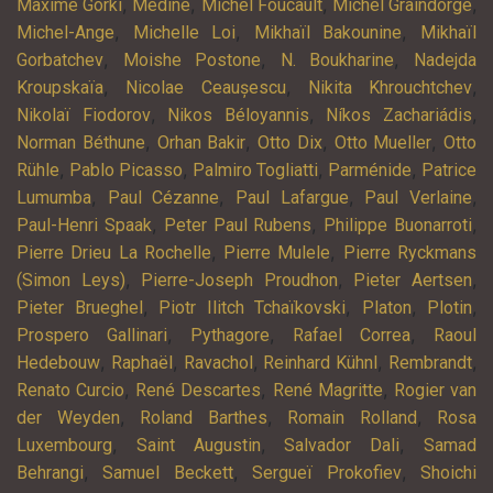
,
,
,
,
Maxime Gorki
Médine
Michel Foucault
Michel Graindorge
,
,
,
Michel-Ange
Michelle Loi
Mikhaïl Bakounine
Mikhaïl
,
,
,
Gorbatchev
Moishe Postone
N. Boukharine
Nadejda
,
,
,
Kroupskaïa
Nicolae Ceaușescu
Nikita Khrouchtchev
,
,
,
Nikolaï Fiodorov
Nikos Béloyannis
Níkos Zachariádis
,
,
,
,
Norman Béthune
Orhan Bakir
Otto Dix
Otto Mueller
Otto
,
,
,
,
Rühle
Pablo Picasso
Palmiro Togliatti
Parménide
Patrice
,
,
,
,
Lumumba
Paul Cézanne
Paul Lafargue
Paul Verlaine
,
,
,
Paul-Henri Spaak
Peter Paul Rubens
Philippe Buonarroti
,
,
Pierre Drieu La Rochelle
Pierre Mulele
Pierre Ryckmans
,
,
,
(Simon Leys)
Pierre-Joseph Proudhon
Pieter Aertsen
,
,
,
,
Pieter Brueghel
Piotr Ilitch Tchaïkovski
Platon
Plotin
,
,
,
Prospero Gallinari
Pythagore
Rafael Correa
Raoul
,
,
,
,
,
Hedebouw
Raphaël
Ravachol
Reinhard Kühnl
Rembrandt
,
,
,
Renato Curcio
René Descartes
René Magritte
Rogier van
,
,
,
der Weyden
Roland Barthes
Romain Rolland
Rosa
,
,
,
Luxembourg
Saint Augustin
Salvador Dali
Samad
,
,
,
Behrangi
Samuel Beckett
Sergueï Prokofiev
Shoichi