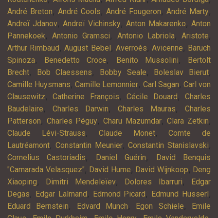
,
,
,
,
André Breton
André Cools
André Fougeron
André Marty
,
,
,
Andreï Jdanov
Andreï Vichinsky
Anton Makarenko
Anton
,
,
,
,
Pannekoek
Antonio Gramsci
Antonio Labriola
Aristote
,
,
,
,
Arthur Rimbaud
August Bebel
Averroès
Avicenne
Baruch
,
,
,
Spinoza
Benedetto Croce
Benito Mussolini
Bertolt
,
,
,
,
Brecht
Bob Claessens
Bobby Seale
Boleslav Bierut
,
,
,
Camille Huysmans
Camille Lemonnier
Carl Sagan
Carl von
,
,
,
Clausewitz
Catherine François
Cécile Douard
Charles
,
,
,
Baudelaire
Charles Darwin
Charles Mauras
Charles
,
,
,
,
Patterson
Charles Péguy
Charu Mazumdar
Clara Zetkin
,
,
Claude Lévi-Strauss
Claude Monet
Comte de
,
,
,
Lautréamont
Constantin Meunier
Constantin Stanislavski
,
,
Cornelius Castoriadis
Daniel Guérin
David Benquis
,
,
,
"Camarada Velasquez"
David Hume
David Wijnkoop
Deng
,
,
,
Xiaoping
Dimitri Mendeleïev
Dolores Ibarruri
Edgar
,
,
,
,
Degas
Edgar Lalmand
Edmond Picard
Edmund Husserl
,
,
,
Eduard Bernstein
Edvard Munch
Egon Schiele
Emile