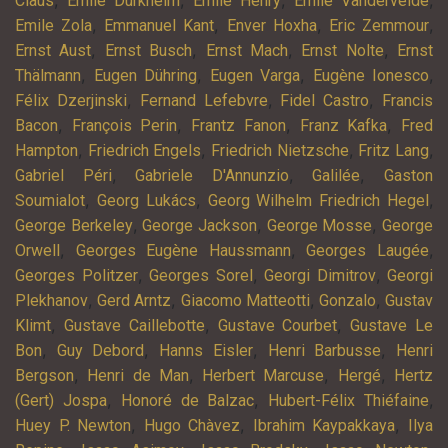
,
,
,
,
Claus
Emile Durkheim
Emile Henry
Emile Vandervelde
,
,
,
,
Emile Zola
Emmanuel Kant
Enver Hoxha
Eric Zemmour
,
,
,
,
Ernst Aust
Ernst Busch
Ernst Mach
Ernst Nolte
Ernst
,
,
,
,
Thälmann
Eugen Dühring
Eugen Varga
Eugène Ionesco
,
,
,
Félix Dzerjinski
Fernand Lefebvre
Fidel Castro
Francis
,
,
,
,
Bacon
François Perin
Frantz Fanon
Franz Kafka
Fred
,
,
,
,
Hampton
Friedrich Engels
Friedrich Nietzsche
Fritz Lang
,
,
,
Gabriel Péri
Gabriele D'Annunzio
Galilée
Gaston
,
,
,
Soumialot
Georg Lukács
Georg Wilhelm Friedrich Hegel
,
,
,
George Berkeley
George Jackson
George Mosse
George
,
,
,
Orwell
Georges Eugène Haussmann
Georges Laugée
,
,
,
Georges Politzer
Georges Sorel
Georgi Dimitrov
Georgi
,
,
,
,
Plekhanov
Gerd Arntz
Giacomo Matteotti
Gonzalo
Gustav
,
,
,
Klimt
Gustave Caillebotte
Gustave Courbet
Gustave Le
,
,
,
,
Bon
Guy Debord
Hanns Eisler
Henri Barbusse
Henri
,
,
,
,
Bergson
Henri de Man
Herbert Marcuse
Hergé
Hertz
,
,
,
(Gert) Jospa
Honoré de Balzac
Hubert-Félix Thiéfaine
,
,
,
Huey P. Newton
Hugo Chàvez
Ibrahim Kaypakkaya
Ilya