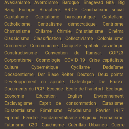
,
,
,
,
Avakianisme
Averroïsme
Baroque
Bhagavad Gîtâ
Big
,
,
,
,
,
Bang
Biologie
Biosphère
BRICS
Cannibalisme social
,
,
,
Capitalisme
Capitalisme bureaucratique
Castellano
,
,
,
Catholicisme
Centralisme démocratique
Centrisme
,
,
,
,
,
Chamanisme
Chiisme
Chimie
Christianisme
Cinéma
,
,
,
,
Classicisme
Classification
Collectivisme
Colonialisme
,
,
,
Commerce
Communisme
Conquête spatiale soviétique
,
,
,
Constructivisme
Convention de Ramsar
COP23
,
,
,
,
Corporatisme
Cosmologie
COVID-19
Crise capitaliste
,
,
,
,
Culture
Cybernétique
Cyclisme
Dadaïsme
,
,
,
,
Décadentisme
Der Blaue Reiter
Deutsch
Deux points
,
,
,
Développement en spirale
Dialectique
Die Brücke
,
,
,
,
Documents du PCP
Ecocide
Ecole de Francfort
Ecologie
,
,
,
,
Economie
Education
English
Environnement
,
,
,
Esclavagisme
Esprit de consommation
Eurasisme
,
,
,
,
Existentialisme
Féminisme
Féodalisme
Février 1917
,
,
,
,
Fipronil
Flandre
Fondamentalisme religieux
Formalisme
,
,
,
,
Futurisme
G20
Gauchisme
Guérillas Urbaines
Guerre