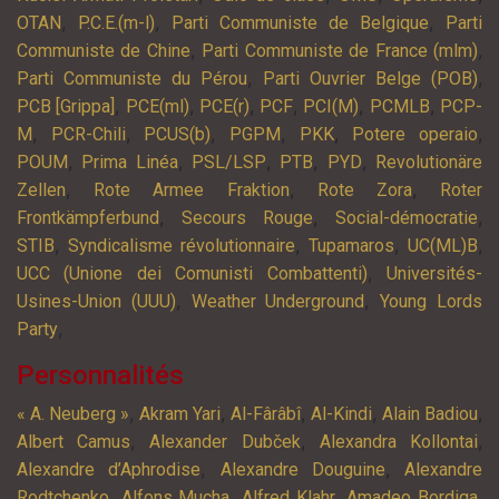
,
,
,
OTAN
P.C.E.(m-l)
Parti Communiste de Belgique
Parti
,
,
Communiste de Chine
Parti Communiste de France (mlm)
,
,
Parti Communiste du Pérou
Parti Ouvrier Belge (POB)
,
,
,
,
,
,
PCB [Grippa]
PCE(ml)
PCE(r)
PCF
PCI(M)
PCMLB
PCP-
,
,
,
,
,
,
M
PCR-Chili
PCUS(b)
PGPM
PKK
Potere operaio
,
,
,
,
,
POUM
Prima Linéa
PSL/LSP
PTB
PYD
Revolutionäre
,
,
,
Zellen
Rote Armee Fraktion
Rote Zora
Roter
,
,
,
Frontkämpferbund
Secours Rouge
Social-démocratie
,
,
,
,
STIB
Syndicalisme révolutionnaire
Tupamaros
UC(ML)B
,
UCC (Unione dei Comunisti Combattenti)
Universités-
,
,
Usines-Union (UUU)
Weather Underground
Young Lords
,
Party
Personnalités
,
,
,
,
,
« A. Neuberg »
Akram Yari
Al-Fârâbî
Al-Kindi
Alain Badiou
,
,
,
Albert Camus
Alexander Dubček
Alexandra Kollontai
,
,
Alexandre d’Aphrodise
Alexandre Douguine
Alexandre
,
,
,
,
Rodtchenko
Alfons Mucha
Alfred Klahr
Amadeo Bordiga