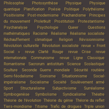
,
,
,
Philosophie
Photosynthèse
Physique
Physique
,
,
,
,
,
quantique
Planification
Poésie
Politique
Polythéisme
,
,
,
Positivisme
Post-modernisme
Prachandisme
Principes
,
,
,
,
du mouvement
Proletkult
Prostitution
Protestantisme
,
,
,
Psychanalyse
Psychologie
Queer
Questions
,
,
,
,
mathématiques
Racisme
Réalisme
Réalisme socialiste
,
,
,
Réchauffement climatique
Religion
Révisionnisme
,
,
Révolution culturelle
Révolution socialiste
revue « Front
,
,
,
Social »
revue Clarté Rouge
revue Crise
revue
,
,
internationale Communisme
revue Ligne Classique
,
,
,
,
Romantisme
Sacrorum antistitum
Science
Scolastique
,
,
,
Sculture
Seconde Guerre mondiale
Sécurité routière
,
,
,
Semi-féodalisme
Sionisme
Situationnisme
Social-
,
,
,
,
impérialisme
Socialisme
Société
Soulèvement armé
,
,
,
,
Sport
Structuralisme
Subjectivisme
Surréalisme
,
,
,
,
Symbiogenèse
Symbolisme
Syndicalisme
Théatre
,
,
,
Théorie de l'évolution
Théorie du génie
Théorie du reflet
,
,
,
,
Tiers-mondisme
Titisme
Trafic de drogues
Triple union