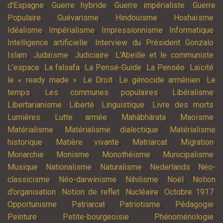
,
,
,
d'Espagne
Guerre hybride
Guerre impérialiste
Guerre
,
,
,
,
Populaire
Guévarisme
Hindouisme
Hoxhaïsme
,
,
,
,
Idéalisme
Impérialisme
Impressionnisme
Informatique
,
,
Intelligence artificielle
Interview du Président Gonzalo
,
,
,
,
Islam
Judaïsme
Judiciaire
L'Abeille et le communiste
,
,
,
,
,
L’espace
La falsafa
La Pensé-Guide
La Pensée
Laïcité
,
,
,
le « ready made »
Le Droit
Le génocide arménien
Le
,
,
,
temps
Les communes populaires
Libéralisme
,
,
,
,
Libertarianisme
Liberté
Linguistique
Livre des morts
,
,
,
,
Lumières
Lutte armée
Mahâbhârata
Maoïsme
,
,
Matérialisme
Matérialisme dialectique
Matérialisme
,
,
,
,
historique
Matière vivante
Matriarcat
Migration
,
,
,
,
Monarchie
Monisme
Monothéisme
Municipalisme
,
,
,
,
Musique
Nationalisme
Naturalisme
Nederlands
Néo-
,
,
,
,
classicisme
Néo-darwinisme
Nihilisme
Noël
Notion
,
,
,
,
d’organisation
Notion de reflet
Nucléaire
Octobre 1917
,
,
,
,
Opportunisme
Patriarcat
Patriotisme
Pédagogie
,
,
,
Peinture
Petite-bourgeoisie
Phénoménologie