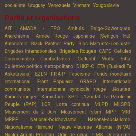
,
,
,
,
,
socialiste
Uruguay
Venezuela
Vietnam
Yougoslavie
Partis et organisations
,
,
,
AIT
AMADA - TPO
Amitiés Belgo-Soviétiques
,
,
Anarchisme
Armée Rouge Japonaise (Sekigun Ha)
,
,
,
Autonomie
Black Panther Party
Bloc Marxiste-Léniniste
,
,
,
Brigades Internationales
Brigades Rouges
CAPC
Cellules
,
,
Communistes Combattantes
Collectif Wotta Sitta
,
,
Collettivo politico metropolitano
DHKP-C
ETA (Euskadi Ta
,
,
,
,
Askatasuna)
EZLN
F.R.A.P
Fascisme
Fonds monétaire
,
,
,
international
Front Populaire
GRAPO
Internationale
,
,
,
communiste
Internationale syndicale rouge
Jésuites
,
,
,
,
Khmers rouges
Kominform
KPD
L’Izostat
La Parole au
,
,
,
,
,
Peuple (PAP)
LCR
Lotta continua
MLPD
MLSPB
,
,
,
,
Mouvement du 2 Juin
Mouvement Islam
MPP
MRI
,
,
,
MRPP
National-bolchevisme
National-socialisme
,
,
Nationalisme flamand
Nieuw-Vlaamse Alliantie (N-VA)
,
,
,
,
Nuclei Armati Proletari
Odio de clase
OMS
Operaïsme