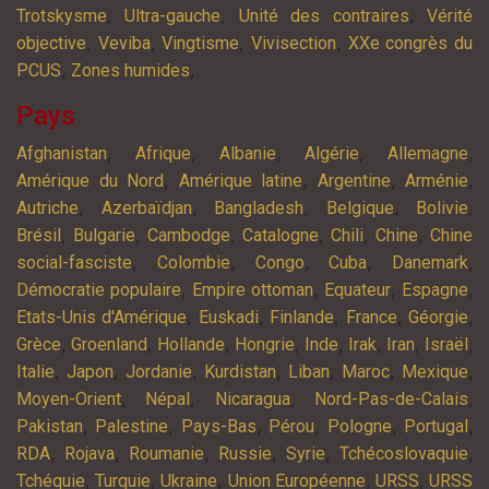
,
,
,
Trotskysme
Ultra-gauche
Unité des contraires
Vérité
,
,
,
,
objective
Veviba
Vingtisme
Vivisection
XXe congrès du
,
,
PCUS
Zones humides
Pays
,
,
,
,
,
Afghanistan
Afrique
Albanie
Algérie
Allemagne
,
,
,
,
Amérique du Nord
Amérique latine
Argentine
Arménie
,
,
,
,
,
Autriche
Azerbaïdjan
Bangladesh
Belgique
Bolivie
,
,
,
,
,
,
Brésil
Bulgarie
Cambodge
Catalogne
Chili
Chine
Chine
,
,
,
,
,
social-fasciste
Colombie
Congo
Cuba
Danemark
,
,
,
,
Démocratie populaire
Empire ottoman
Equateur
Espagne
,
,
,
,
,
Etats-Unis d'Amérique
Euskadi
Finlande
France
Géorgie
,
,
,
,
,
,
,
,
Grèce
Groenland
Hollande
Hongrie
Inde
Irak
Iran
Israël
,
,
,
,
,
,
,
Italie
Japon
Jordanie
Kurdistan
Liban
Maroc
Mexique
,
,
,
,
Moyen-Orient
Népal
Nicaragua
Nord-Pas-de-Calais
,
,
,
,
,
,
Pakistan
Palestine
Pays-Bas
Pérou
Pologne
Portugal
,
,
,
,
,
,
RDA
Rojava
Roumanie
Russie
Syrie
Tchécoslovaquie
,
,
,
,
,
Tchéquie
Turquie
Ukraine
Union Européenne
URSS
URSS