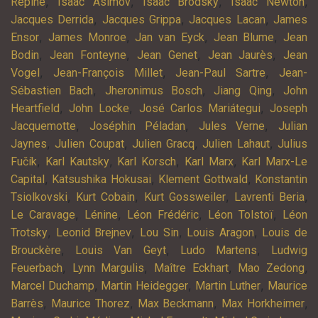
,
,
,
,
Repine
Isaac Asimov
Isaac Brodsky
Isaac Newton
,
,
,
Jacques Derrida
Jacques Grippa
Jacques Lacan
James
,
,
,
,
Ensor
James Monroe
Jan van Eyck
Jean Blume
Jean
,
,
,
,
Bodin
Jean Fonteyne
Jean Genet
Jean Jaurès
Jean
,
,
,
Vogel
Jean-François Millet
Jean-Paul Sartre
Jean-
,
,
,
Sébastien Bach
Jheronimus Bosch
Jiang Qing
John
,
,
,
Heartfield
John Locke
José Carlos Mariátegui
Joseph
,
,
,
Jacquemotte
Joséphin Péladan
Jules Verne
Julian
,
,
,
,
Jaynes
Julien Coupat
Julien Gracq
Julien Lahaut
Julius
,
,
,
,
Fučík
Karl Kautsky
Karl Korsch
Karl Marx
Karl Marx-Le
,
,
,
Capital
Katsushika Hokusai
Klement Gottwald
Konstantin
,
,
,
,
Tsiolkovski
Kurt Cobain
Kurt Gossweiler
Lavrenti Beria
,
,
,
,
Le Caravage
Lénine
Léon Frédéric
Léon Tolstoï
Léon
,
,
,
,
Trotsky
Leonid Brejnev
Lou Sin
Louis Aragon
Louis de
,
,
,
Brouckère
Louis Van Geyt
Ludo Martens
Ludwig
,
,
,
,
Feuerbach
Lynn Margulis
Maître Eckhart
Mao Zedong
,
,
,
Marcel Duchamp
Martin Heidegger
Martin Luther
Maurice
,
,
,
,
Barrès
Maurice Thorez
Max Beckmann
Max Horkheimer