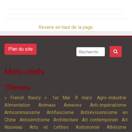
Revenir en haut de la page.
Plan du site
Mots-clefs
Thèmes
,
,
,
,
« French theory »
1er Mai
8 mars
Agro-industrie
,
,
,
,
Alimentation
Animaux
Annexes
Anti-impérialisme
,
,
Anticommunisme
Antifascisme
Antirévisionnisme en
,
,
,
,
Chine
Antisémitisme
Architecture
Art contemporain
Art
,
,
,
,
Nouveau
Arts et Lettres
Astronomie
Athéisme