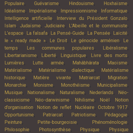
,
,
,
,
Populaire
Guévarisme
Hindouisme
Hoxhaïsme
,
,
,
,
Idéalisme
Impérialisme
Impressionnisme
Informatique
,
,
Intelligence artificielle
Interview du Président Gonzalo
,
,
,
,
Islam
Judaïsme
Judiciaire
L'Abeille et le communiste
,
,
,
,
,
L’espace
La falsafa
La Pensé-Guide
La Pensée
Laïcité
,
,
,
le « ready made »
Le Droit
Le génocide arménien
Le
,
,
,
temps
Les communes populaires
Libéralisme
,
,
,
,
Libertarianisme
Liberté
Linguistique
Livre des morts
,
,
,
,
Lumières
Lutte armée
Mahâbhârata
Maoïsme
,
,
Matérialisme
Matérialisme dialectique
Matérialisme
,
,
,
,
historique
Matière vivante
Matriarcat
Migration
,
,
,
,
Monarchie
Monisme
Monothéisme
Municipalisme
,
,
,
,
Musique
Nationalisme
Naturalisme
Nederlands
Néo-
,
,
,
,
classicisme
Néo-darwinisme
Nihilisme
Noël
Notion
,
,
,
,
d’organisation
Notion de reflet
Nucléaire
Octobre 1917
,
,
,
,
Opportunisme
Patriarcat
Patriotisme
Pédagogie
,
,
,
Peinture
Petite-bourgeoisie
Phénoménologie
,
,
,
Philosophie
Photosynthèse
Physique
Physique