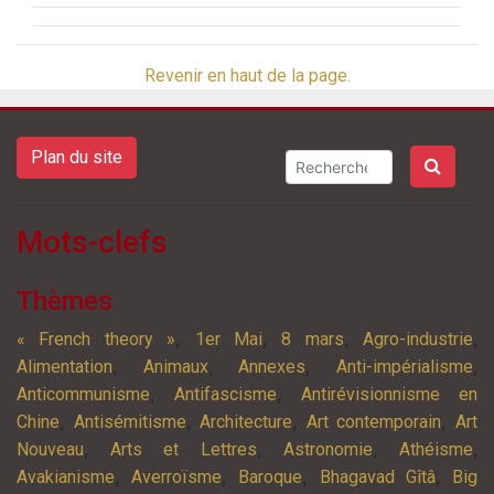
Revenir en haut de la page.
Plan du site
Mots-clefs
Thèmes
,
,
,
,
« French theory »
1er Mai
8 mars
Agro-industrie
,
,
,
,
Alimentation
Animaux
Annexes
Anti-impérialisme
,
,
Anticommunisme
Antifascisme
Antirévisionnisme en
,
,
,
,
Chine
Antisémitisme
Architecture
Art contemporain
Art
,
,
,
,
Nouveau
Arts et Lettres
Astronomie
Athéisme
,
,
,
,
Avakianisme
Averroïsme
Baroque
Bhagavad Gîtâ
Big