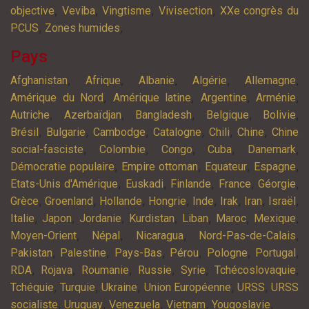
,
,
,
,
objective
Veviba
Vingtisme
Vivisection
XXe congrès du
,
,
PCUS
Zones humides
Pays
,
,
,
,
,
Afghanistan
Afrique
Albanie
Algérie
Allemagne
,
,
,
,
Amérique du Nord
Amérique latine
Argentine
Arménie
,
,
,
,
,
Autriche
Azerbaïdjan
Bangladesh
Belgique
Bolivie
,
,
,
,
,
,
Brésil
Bulgarie
Cambodge
Catalogne
Chili
Chine
Chine
,
,
,
,
,
social-fasciste
Colombie
Congo
Cuba
Danemark
,
,
,
,
Démocratie populaire
Empire ottoman
Equateur
Espagne
,
,
,
,
,
Etats-Unis d'Amérique
Euskadi
Finlande
France
Géorgie
,
,
,
,
,
,
,
,
Grèce
Groenland
Hollande
Hongrie
Inde
Irak
Iran
Israël
,
,
,
,
,
,
,
Italie
Japon
Jordanie
Kurdistan
Liban
Maroc
Mexique
,
,
,
,
Moyen-Orient
Népal
Nicaragua
Nord-Pas-de-Calais
,
,
,
,
,
,
Pakistan
Palestine
Pays-Bas
Pérou
Pologne
Portugal
,
,
,
,
,
,
RDA
Rojava
Roumanie
Russie
Syrie
Tchécoslovaquie
,
,
,
,
,
Tchéquie
Turquie
Ukraine
Union Européenne
URSS
URSS
,
,
,
,
,
socialiste
Uruguay
Venezuela
Vietnam
Yougoslavie