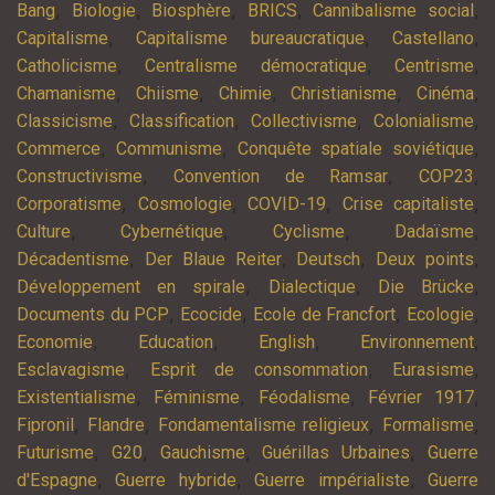
,
,
,
,
,
Bang
Biologie
Biosphère
BRICS
Cannibalisme social
,
,
,
Capitalisme
Capitalisme bureaucratique
Castellano
,
,
,
Catholicisme
Centralisme démocratique
Centrisme
,
,
,
,
,
Chamanisme
Chiisme
Chimie
Christianisme
Cinéma
,
,
,
,
Classicisme
Classification
Collectivisme
Colonialisme
,
,
,
Commerce
Communisme
Conquête spatiale soviétique
,
,
,
Constructivisme
Convention de Ramsar
COP23
,
,
,
,
Corporatisme
Cosmologie
COVID-19
Crise capitaliste
,
,
,
,
Culture
Cybernétique
Cyclisme
Dadaïsme
,
,
,
,
Décadentisme
Der Blaue Reiter
Deutsch
Deux points
,
,
,
Développement en spirale
Dialectique
Die Brücke
,
,
,
,
Documents du PCP
Ecocide
Ecole de Francfort
Ecologie
,
,
,
,
Economie
Education
English
Environnement
,
,
,
Esclavagisme
Esprit de consommation
Eurasisme
,
,
,
,
Existentialisme
Féminisme
Féodalisme
Février 1917
,
,
,
,
Fipronil
Flandre
Fondamentalisme religieux
Formalisme
,
,
,
,
Futurisme
G20
Gauchisme
Guérillas Urbaines
Guerre
,
,
,
d'Espagne
Guerre hybride
Guerre impérialiste
Guerre