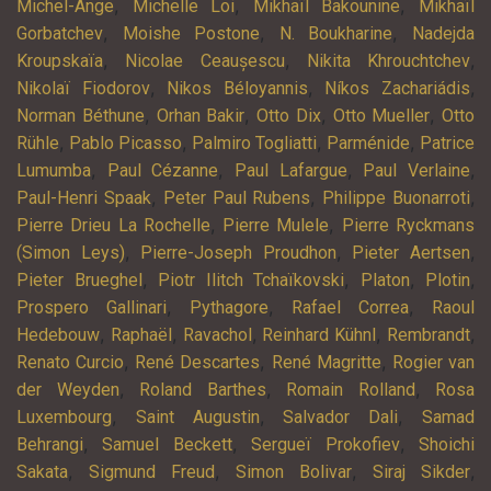
,
,
,
Michel-Ange
Michelle Loi
Mikhaïl Bakounine
Mikhaïl
,
,
,
Gorbatchev
Moishe Postone
N. Boukharine
Nadejda
,
,
,
Kroupskaïa
Nicolae Ceaușescu
Nikita Khrouchtchev
,
,
,
Nikolaï Fiodorov
Nikos Béloyannis
Níkos Zachariádis
,
,
,
,
Norman Béthune
Orhan Bakir
Otto Dix
Otto Mueller
Otto
,
,
,
,
Rühle
Pablo Picasso
Palmiro Togliatti
Parménide
Patrice
,
,
,
,
Lumumba
Paul Cézanne
Paul Lafargue
Paul Verlaine
,
,
,
Paul-Henri Spaak
Peter Paul Rubens
Philippe Buonarroti
,
,
Pierre Drieu La Rochelle
Pierre Mulele
Pierre Ryckmans
,
,
,
(Simon Leys)
Pierre-Joseph Proudhon
Pieter Aertsen
,
,
,
,
Pieter Brueghel
Piotr Ilitch Tchaïkovski
Platon
Plotin
,
,
,
Prospero Gallinari
Pythagore
Rafael Correa
Raoul
,
,
,
,
,
Hedebouw
Raphaël
Ravachol
Reinhard Kühnl
Rembrandt
,
,
,
Renato Curcio
René Descartes
René Magritte
Rogier van
,
,
,
der Weyden
Roland Barthes
Romain Rolland
Rosa
,
,
,
Luxembourg
Saint Augustin
Salvador Dali
Samad
,
,
,
Behrangi
Samuel Beckett
Sergueï Prokofiev
Shoichi
,
,
,
,
Sakata
Sigmund Freud
Simon Bolivar
Siraj Sikder