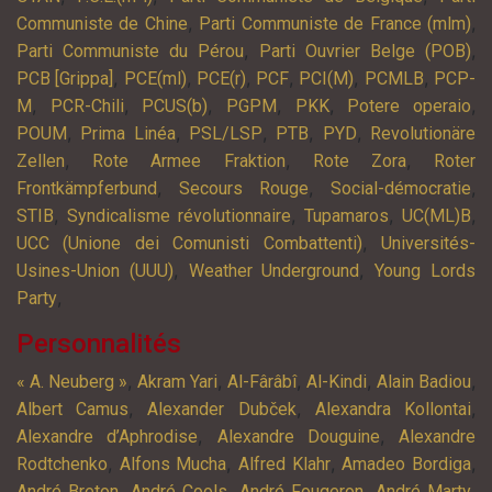
,
,
Communiste de Chine
Parti Communiste de France (mlm)
,
,
Parti Communiste du Pérou
Parti Ouvrier Belge (POB)
,
,
,
,
,
,
PCB [Grippa]
PCE(ml)
PCE(r)
PCF
PCI(M)
PCMLB
PCP-
,
,
,
,
,
,
M
PCR-Chili
PCUS(b)
PGPM
PKK
Potere operaio
,
,
,
,
,
POUM
Prima Linéa
PSL/LSP
PTB
PYD
Revolutionäre
,
,
,
Zellen
Rote Armee Fraktion
Rote Zora
Roter
,
,
,
Frontkämpferbund
Secours Rouge
Social-démocratie
,
,
,
,
STIB
Syndicalisme révolutionnaire
Tupamaros
UC(ML)B
,
UCC (Unione dei Comunisti Combattenti)
Universités-
,
,
Usines-Union (UUU)
Weather Underground
Young Lords
,
Party
Personnalités
,
,
,
,
,
« A. Neuberg »
Akram Yari
Al-Fârâbî
Al-Kindi
Alain Badiou
,
,
,
Albert Camus
Alexander Dubček
Alexandra Kollontai
,
,
Alexandre d’Aphrodise
Alexandre Douguine
Alexandre
,
,
,
,
Rodtchenko
Alfons Mucha
Alfred Klahr
Amadeo Bordiga
,
,
,
,
André Breton
André Cools
André Fougeron
André Marty