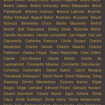
,
,
,
Andreï Jdanov
Andreï Vichinsky
Anton Makarenko
Anton
,
,
,
,
Pannekoek
Antonio Gramsci
Antonio Labriola
Aristote
,
,
,
,
Arthur Rimbaud
August Bebel
Averroès
Avicenne
Baruch
,
,
,
Spinoza
Benedetto Croce
Benito Mussolini
Bertolt
,
,
,
,
Brecht
Bob Claessens
Bobby Seale
Boleslav Bierut
,
,
,
Camille Huysmans
Camille Lemonnier
Carl Sagan
Carl von
,
,
,
Clausewitz
Catherine François
Cécile Douard
Charles
,
,
,
Baudelaire
Charles Darwin
Charles Mauras
Charles
,
,
,
,
Patterson
Charles Péguy
Charu Mazumdar
Clara Zetkin
,
,
Claude Lévi-Strauss
Claude Monet
Comte de
,
,
,
Lautréamont
Constantin Meunier
Constantin Stanislavski
,
,
Cornelius Castoriadis
Daniel Guérin
David Benquis
,
,
,
"Camarada Velasquez"
David Hume
David Wijnkoop
Deng
,
,
,
Xiaoping
Dimitri Mendeleïev
Dolores Ibarruri
Edgar
,
,
,
,
Degas
Edgar Lalmand
Edmond Picard
Edmund Husserl
,
,
,
Eduard Bernstein
Edvard Munch
Egon Schiele
Emile
,
,
,
,
Claus
Emile Durkheim
Emile Henry
Emile Vandervelde