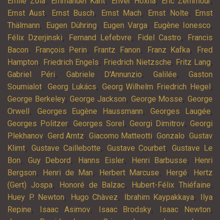
,
,
,
,
Emile Zola
Emmanuel Kant
Enver Hoxha
Eric Zemmour
,
,
,
,
Ernst Aust
Ernst Busch
Ernst Mach
Ernst Nolte
Ernst
,
,
,
,
Thälmann
Eugen Dühring
Eugen Varga
Eugène Ionesco
,
,
,
Félix Dzerjinski
Fernand Lefebvre
Fidel Castro
Francis
,
,
,
,
Bacon
François Perin
Frantz Fanon
Franz Kafka
Fred
,
,
,
,
Hampton
Friedrich Engels
Friedrich Nietzsche
Fritz Lang
,
,
,
Gabriel Péri
Gabriele D'Annunzio
Galilée
Gaston
,
,
,
Soumialot
Georg Lukács
Georg Wilhelm Friedrich Hegel
,
,
,
George Berkeley
George Jackson
George Mosse
George
,
,
,
Orwell
Georges Eugène Haussmann
Georges Laugée
,
,
,
Georges Politzer
Georges Sorel
Georgi Dimitrov
Georgi
,
,
,
,
Plekhanov
Gerd Arntz
Giacomo Matteotti
Gonzalo
Gustav
,
,
,
Klimt
Gustave Caillebotte
Gustave Courbet
Gustave Le
,
,
,
,
Bon
Guy Debord
Hanns Eisler
Henri Barbusse
Henri
,
,
,
,
Bergson
Henri de Man
Herbert Marcuse
Hergé
Hertz
,
,
,
(Gert) Jospa
Honoré de Balzac
Hubert-Félix Thiéfaine
,
,
,
Huey P. Newton
Hugo Chàvez
Ibrahim Kaypakkaya
Ilya
,
,
,
,
Repine
Isaac Asimov
Isaac Brodsky
Isaac Newton