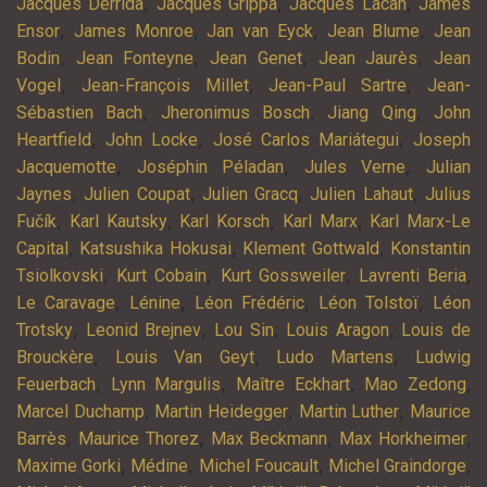
,
,
,
Jacques Derrida
Jacques Grippa
Jacques Lacan
James
,
,
,
,
Ensor
James Monroe
Jan van Eyck
Jean Blume
Jean
,
,
,
,
Bodin
Jean Fonteyne
Jean Genet
Jean Jaurès
Jean
,
,
,
Vogel
Jean-François Millet
Jean-Paul Sartre
Jean-
,
,
,
Sébastien Bach
Jheronimus Bosch
Jiang Qing
John
,
,
,
Heartfield
John Locke
José Carlos Mariátegui
Joseph
,
,
,
Jacquemotte
Joséphin Péladan
Jules Verne
Julian
,
,
,
,
Jaynes
Julien Coupat
Julien Gracq
Julien Lahaut
Julius
,
,
,
,
Fučík
Karl Kautsky
Karl Korsch
Karl Marx
Karl Marx-Le
,
,
,
Capital
Katsushika Hokusai
Klement Gottwald
Konstantin
,
,
,
,
Tsiolkovski
Kurt Cobain
Kurt Gossweiler
Lavrenti Beria
,
,
,
,
Le Caravage
Lénine
Léon Frédéric
Léon Tolstoï
Léon
,
,
,
,
Trotsky
Leonid Brejnev
Lou Sin
Louis Aragon
Louis de
,
,
,
Brouckère
Louis Van Geyt
Ludo Martens
Ludwig
,
,
,
,
Feuerbach
Lynn Margulis
Maître Eckhart
Mao Zedong
,
,
,
Marcel Duchamp
Martin Heidegger
Martin Luther
Maurice
,
,
,
,
Barrès
Maurice Thorez
Max Beckmann
Max Horkheimer
,
,
,
,
Maxime Gorki
Médine
Michel Foucault
Michel Graindorge