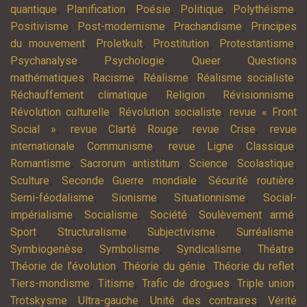
,
,
,
,
,
quantique
Planification
Poésie
Politique
Polythéisme
,
,
,
Positivisme
Post-modernisme
Prachandisme
Principes
,
,
,
,
du mouvement
Proletkult
Prostitution
Protestantisme
,
,
,
Psychanalyse
Psychologie
Queer
Questions
,
,
,
,
mathématiques
Racisme
Réalisme
Réalisme socialiste
,
,
,
Réchauffement climatique
Religion
Révisionnisme
,
,
Révolution culturelle
Révolution socialiste
revue « Front
,
,
,
Social »
revue Clarté Rouge
revue Crise
revue
,
,
internationale Communisme
revue Ligne Classique
,
,
,
,
Romantisme
Sacrorum antistitum
Science
Scolastique
,
,
,
Sculture
Seconde Guerre mondiale
Sécurité routière
,
,
,
Semi-féodalisme
Sionisme
Situationnisme
Social-
,
,
,
,
impérialisme
Socialisme
Société
Soulèvement armé
,
,
,
,
Sport
Structuralisme
Subjectivisme
Surréalisme
,
,
,
,
Symbiogenèse
Symbolisme
Syndicalisme
Théatre
,
,
,
Théorie de l'évolution
Théorie du génie
Théorie du reflet
,
,
,
,
Tiers-mondisme
Titisme
Trafic de drogues
Triple union
,
,
,
Trotskysme
Ultra-gauche
Unité des contraires
Vérité