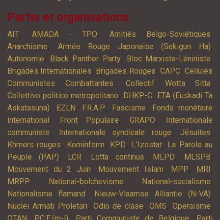
Partis et organisations
,
,
,
AIT
AMADA - TPO
Amitiés Belgo-Soviétiques
,
,
Anarchisme
Armée Rouge Japonaise (Sekigun Ha)
,
,
,
Autonomie
Black Panther Party
Bloc Marxiste-Léniniste
,
,
,
Brigades Internationales
Brigades Rouges
CAPC
Cellules
,
,
Communistes Combattantes
Collectif Wotta Sitta
,
,
Collettivo politico metropolitano
DHKP-C
ETA (Euskadi Ta
,
,
,
,
Askatasuna)
EZLN
F.R.A.P
Fascisme
Fonds monétaire
,
,
,
international
Front Populaire
GRAPO
Internationale
,
,
,
communiste
Internationale syndicale rouge
Jésuites
,
,
,
,
Khmers rouges
Kominform
KPD
L’Izostat
La Parole au
,
,
,
,
,
Peuple (PAP)
LCR
Lotta continua
MLPD
MLSPB
,
,
,
,
Mouvement du 2 Juin
Mouvement Islam
MPP
MRI
,
,
,
MRPP
National-bolchevisme
National-socialisme
,
,
Nationalisme flamand
Nieuw-Vlaamse Alliantie (N-VA)
,
,
,
,
Nuclei Armati Proletari
Odio de clase
OMS
Operaïsme
,
,
,
OTAN
P.C.E.(m-l)
Parti Communiste de Belgique
Parti