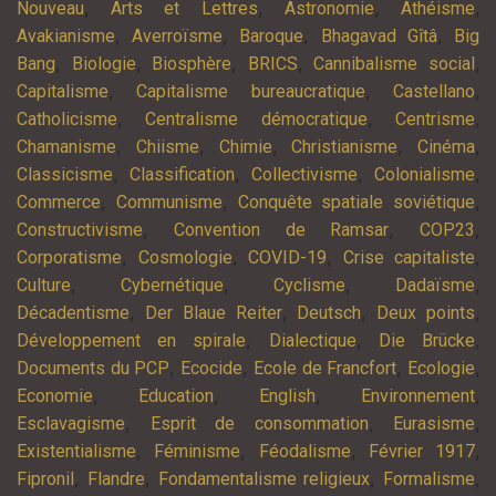
,
,
,
,
Nouveau
Arts et Lettres
Astronomie
Athéisme
,
,
,
,
Avakianisme
Averroïsme
Baroque
Bhagavad Gîtâ
Big
,
,
,
,
,
Bang
Biologie
Biosphère
BRICS
Cannibalisme social
,
,
,
Capitalisme
Capitalisme bureaucratique
Castellano
,
,
,
Catholicisme
Centralisme démocratique
Centrisme
,
,
,
,
,
Chamanisme
Chiisme
Chimie
Christianisme
Cinéma
,
,
,
,
Classicisme
Classification
Collectivisme
Colonialisme
,
,
,
Commerce
Communisme
Conquête spatiale soviétique
,
,
,
Constructivisme
Convention de Ramsar
COP23
,
,
,
,
Corporatisme
Cosmologie
COVID-19
Crise capitaliste
,
,
,
,
Culture
Cybernétique
Cyclisme
Dadaïsme
,
,
,
,
Décadentisme
Der Blaue Reiter
Deutsch
Deux points
,
,
,
Développement en spirale
Dialectique
Die Brücke
,
,
,
,
Documents du PCP
Ecocide
Ecole de Francfort
Ecologie
,
,
,
,
Economie
Education
English
Environnement
,
,
,
Esclavagisme
Esprit de consommation
Eurasisme
,
,
,
,
Existentialisme
Féminisme
Féodalisme
Février 1917
,
,
,
,
Fipronil
Flandre
Fondamentalisme religieux
Formalisme