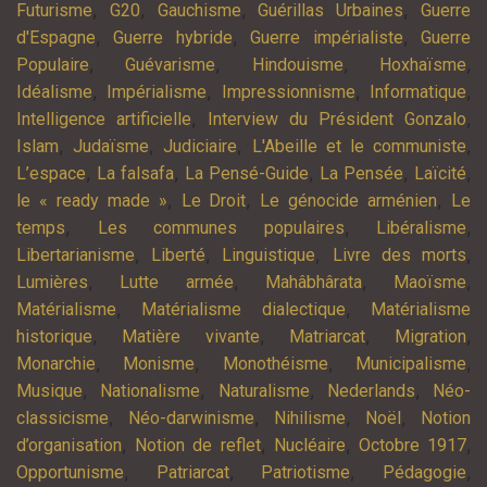
,
,
,
,
Futurisme
G20
Gauchisme
Guérillas Urbaines
Guerre
,
,
,
d'Espagne
Guerre hybride
Guerre impérialiste
Guerre
,
,
,
,
Populaire
Guévarisme
Hindouisme
Hoxhaïsme
,
,
,
,
Idéalisme
Impérialisme
Impressionnisme
Informatique
,
,
Intelligence artificielle
Interview du Président Gonzalo
,
,
,
,
Islam
Judaïsme
Judiciaire
L'Abeille et le communiste
,
,
,
,
,
L’espace
La falsafa
La Pensé-Guide
La Pensée
Laïcité
,
,
,
le « ready made »
Le Droit
Le génocide arménien
Le
,
,
,
temps
Les communes populaires
Libéralisme
,
,
,
,
Libertarianisme
Liberté
Linguistique
Livre des morts
,
,
,
,
Lumières
Lutte armée
Mahâbhârata
Maoïsme
,
,
Matérialisme
Matérialisme dialectique
Matérialisme
,
,
,
,
historique
Matière vivante
Matriarcat
Migration
,
,
,
,
Monarchie
Monisme
Monothéisme
Municipalisme
,
,
,
,
Musique
Nationalisme
Naturalisme
Nederlands
Néo-
,
,
,
,
classicisme
Néo-darwinisme
Nihilisme
Noël
Notion
,
,
,
,
d’organisation
Notion de reflet
Nucléaire
Octobre 1917
,
,
,
,
Opportunisme
Patriarcat
Patriotisme
Pédagogie