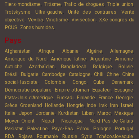
,
,
,
,
Tiers-mondisme
Titisme
Trafic de drogues
Triple union
,
,
,
Trotskysme
Ultra-gauche
Unité des contraires
Vérité
,
,
,
,
objective
Veviba
Vingtisme
Vivisection
XXe congrès du
,
,
PCUS
Zones humides
Pays
,
,
,
,
,
Afghanistan
Afrique
Albanie
Algérie
Allemagne
,
,
,
,
Amérique du Nord
Amérique latine
Argentine
Arménie
,
,
,
,
,
Autriche
Azerbaïdjan
Bangladesh
Belgique
Bolivie
,
,
,
,
,
,
Brésil
Bulgarie
Cambodge
Catalogne
Chili
Chine
Chine
,
,
,
,
,
social-fasciste
Colombie
Congo
Cuba
Danemark
,
,
,
,
Démocratie populaire
Empire ottoman
Equateur
Espagne
,
,
,
,
,
Etats-Unis d'Amérique
Euskadi
Finlande
France
Géorgie
,
,
,
,
,
,
,
,
Grèce
Groenland
Hollande
Hongrie
Inde
Irak
Iran
Israël
,
,
,
,
,
,
,
Italie
Japon
Jordanie
Kurdistan
Liban
Maroc
Mexique
,
,
,
,
Moyen-Orient
Népal
Nicaragua
Nord-Pas-de-Calais
,
,
,
,
,
,
Pakistan
Palestine
Pays-Bas
Pérou
Pologne
Portugal
,
,
,
,
,
,
RDA
Rojava
Roumanie
Russie
Syrie
Tchécoslovaquie