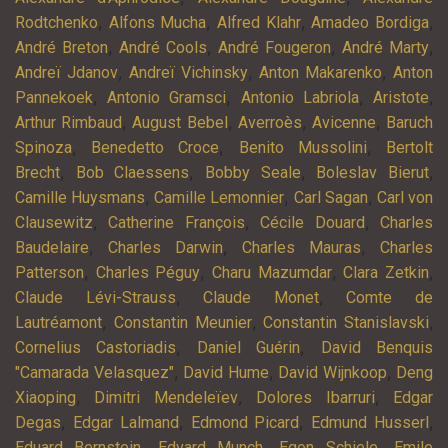
,
,
,
,
Rodtchenko
Alfons Mucha
Alfred Klahr
Amadeo Bordiga
,
,
,
,
André Breton
André Cools
André Fougeron
André Marty
,
,
,
Andreï Jdanov
Andreï Vichinsky
Anton Makarenko
Anton
,
,
,
,
Pannekoek
Antonio Gramsci
Antonio Labriola
Aristote
,
,
,
,
Arthur Rimbaud
August Bebel
Averroès
Avicenne
Baruch
,
,
,
Spinoza
Benedetto Croce
Benito Mussolini
Bertolt
,
,
,
,
Brecht
Bob Claessens
Bobby Seale
Boleslav Bierut
,
,
,
Camille Huysmans
Camille Lemonnier
Carl Sagan
Carl von
,
,
,
Clausewitz
Catherine François
Cécile Douard
Charles
,
,
,
Baudelaire
Charles Darwin
Charles Mauras
Charles
,
,
,
,
Patterson
Charles Péguy
Charu Mazumdar
Clara Zetkin
,
,
Claude Lévi-Strauss
Claude Monet
Comte de
,
,
,
Lautréamont
Constantin Meunier
Constantin Stanislavski
,
,
Cornelius Castoriadis
Daniel Guérin
David Benquis
,
,
,
"Camarada Velasquez"
David Hume
David Wijnkoop
Deng
,
,
,
Xiaoping
Dimitri Mendeleïev
Dolores Ibarruri
Edgar
,
,
,
,
Degas
Edgar Lalmand
Edmond Picard
Edmund Husserl
,
,
,
Eduard Bernstein
Edvard Munch
Egon Schiele
Emile