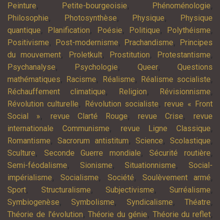
,
,
,
Peinture
Petite-bourgeoisie
Phénoménologie
,
,
,
Philosophie
Photosynthèse
Physique
Physique
,
,
,
,
,
quantique
Planification
Poésie
Politique
Polythéisme
,
,
,
Positivisme
Post-modernisme
Prachandisme
Principes
,
,
,
,
du mouvement
Proletkult
Prostitution
Protestantisme
,
,
,
Psychanalyse
Psychologie
Queer
Questions
,
,
,
,
mathématiques
Racisme
Réalisme
Réalisme socialiste
,
,
,
Réchauffement climatique
Religion
Révisionnisme
,
,
Révolution culturelle
Révolution socialiste
revue « Front
,
,
,
Social »
revue Clarté Rouge
revue Crise
revue
,
,
internationale Communisme
revue Ligne Classique
,
,
,
,
Romantisme
Sacrorum antistitum
Science
Scolastique
,
,
,
Sculture
Seconde Guerre mondiale
Sécurité routière
,
,
,
Semi-féodalisme
Sionisme
Situationnisme
Social-
,
,
,
,
impérialisme
Socialisme
Société
Soulèvement armé
,
,
,
,
Sport
Structuralisme
Subjectivisme
Surréalisme
,
,
,
,
Symbiogenèse
Symbolisme
Syndicalisme
Théatre
,
,
,
Théorie de l'évolution
Théorie du génie
Théorie du reflet