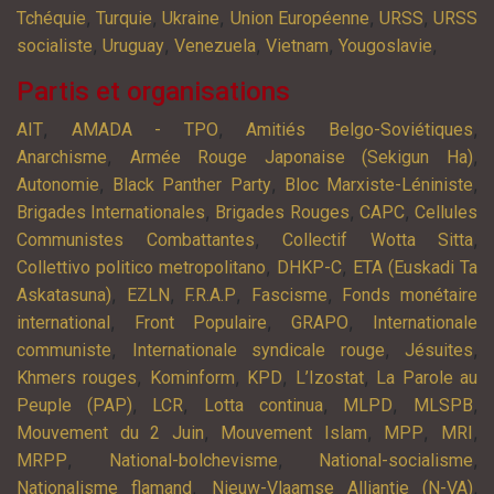
,
,
,
,
,
Tchéquie
Turquie
Ukraine
Union Européenne
URSS
URSS
,
,
,
,
,
socialiste
Uruguay
Venezuela
Vietnam
Yougoslavie
Partis et organisations
,
,
,
AIT
AMADA - TPO
Amitiés Belgo-Soviétiques
,
,
Anarchisme
Armée Rouge Japonaise (Sekigun Ha)
,
,
,
Autonomie
Black Panther Party
Bloc Marxiste-Léniniste
,
,
,
Brigades Internationales
Brigades Rouges
CAPC
Cellules
,
,
Communistes Combattantes
Collectif Wotta Sitta
,
,
Collettivo politico metropolitano
DHKP-C
ETA (Euskadi Ta
,
,
,
,
Askatasuna)
EZLN
F.R.A.P
Fascisme
Fonds monétaire
,
,
,
international
Front Populaire
GRAPO
Internationale
,
,
,
communiste
Internationale syndicale rouge
Jésuites
,
,
,
,
Khmers rouges
Kominform
KPD
L’Izostat
La Parole au
,
,
,
,
,
Peuple (PAP)
LCR
Lotta continua
MLPD
MLSPB
,
,
,
,
Mouvement du 2 Juin
Mouvement Islam
MPP
MRI
,
,
,
MRPP
National-bolchevisme
National-socialisme
,
,
Nationalisme flamand
Nieuw-Vlaamse Alliantie (N-VA)