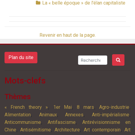
La « belle époque » de l'élan capitaliste
Revenir en haut de la page.
Plan du site
Mots-clefs
Thèmes
,
,
,
,
« French theory »
1er Mai
8 mars
Agro-industrie
,
,
,
,
Alimentation
Animaux
Annexes
Anti-impérialisme
,
,
Anticommunisme
Antifascisme
Antirévisionnisme en
,
,
,
,
Chine
Antisémitisme
Architecture
Art contemporain
Art