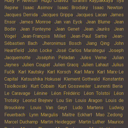
,
,
,
Huey P. Newton
Hugo Chàvez
Ibrahim Kaypakkaya
Ilya
,
,
,
,
Repine
Isaac Asimov
Isaac Brodsky
Isaac Newton
,
,
,
Jacques Derrida
Jacques Grippa
Jacques Lacan
James
,
,
,
,
Ensor
James Monroe
Jan van Eyck
Jean Blume
Jean
,
,
,
,
Bodin
Jean Fonteyne
Jean Genet
Jean Jaurès
Jean
,
,
,
Vogel
Jean-François Millet
Jean-Paul Sartre
Jean-
,
,
,
Sébastien Bach
Jheronimus Bosch
Jiang Qing
John
,
,
,
Heartfield
John Locke
José Carlos Mariátegui
Joseph
,
,
,
Jacquemotte
Joséphin Péladan
Jules Verne
Julian
,
,
,
,
Jaynes
Julien Coupat
Julien Gracq
Julien Lahaut
Julius
,
,
,
,
Fučík
Karl Kautsky
Karl Korsch
Karl Marx
Karl Marx-Le
,
,
,
Capital
Katsushika Hokusai
Klement Gottwald
Konstantin
,
,
,
,
Tsiolkovski
Kurt Cobain
Kurt Gossweiler
Lavrenti Beria
,
,
,
,
Le Caravage
Lénine
Léon Frédéric
Léon Tolstoï
Léon
,
,
,
,
Trotsky
Leonid Brejnev
Lou Sin
Louis Aragon
Louis de
,
,
,
Brouckère
Louis Van Geyt
Ludo Martens
Ludwig
,
,
,
,
Feuerbach
Lynn Margulis
Maître Eckhart
Mao Zedong
,
,
,
Marcel Duchamp
Martin Heidegger
Martin Luther
Maurice