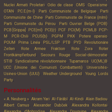
,
,
,
,
Nuclei Armati Proletari
Odio de clase
OMS
Operaïsme
,
,
,
OTAN
P.C.E.(m-l)
Parti Communiste de Belgique
Parti
,
,
Communiste de Chine
Parti Communiste de France (mlm)
,
,
Parti Communiste du Pérou
Parti Ouvrier Belge (POB)
,
,
,
,
,
,
PCB [Grippa]
PCE(ml)
PCE(r)
PCF
PCI(M)
PCMLB
PCP-
,
,
,
,
,
,
M
PCR-Chili
PCUS(b)
PGPM
PKK
Potere operaio
,
,
,
,
,
POUM
Prima Linéa
PSL/LSP
PTB
PYD
Revolutionäre
,
,
,
Zellen
Rote Armee Fraktion
Rote Zora
Roter
,
,
,
Frontkämpferbund
Secours Rouge
Social-démocratie
,
,
,
,
STIB
Syndicalisme révolutionnaire
Tupamaros
UC(ML)B
,
UCC (Unione dei Comunisti Combattenti)
Universités-
,
,
Usines-Union (UUU)
Weather Underground
Young Lords
,
Party
Personnalités
,
,
,
,
,
« A. Neuberg »
Akram Yari
Al-Fârâbî
Al-Kindi
Alain Badiou
,
,
,
Albert Camus
Alexander Dubček
Alexandra Kollontai
,
,
Alexandre d’Aphrodise
Alexandre Douguine
Alexandre