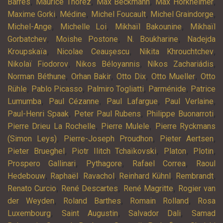
,
,
,
,
Barrès
Maurice Thorez
Max Beckmann
Max Horkheimer
,
,
,
,
Maxime Gorki
Médine
Michel Foucault
Michel Graindorge
,
,
,
Michel-Ange
Michelle Loi
Mikhaïl Bakounine
Mikhaïl
,
,
,
Gorbatchev
Moishe Postone
N. Boukharine
Nadejda
,
,
,
Kroupskaïa
Nicolae Ceaușescu
Nikita Khrouchtchev
,
,
,
Nikolaï Fiodorov
Nikos Béloyannis
Níkos Zachariádis
,
,
,
,
Norman Béthune
Orhan Bakir
Otto Dix
Otto Mueller
Otto
,
,
,
,
Rühle
Pablo Picasso
Palmiro Togliatti
Parménide
Patrice
,
,
,
,
Lumumba
Paul Cézanne
Paul Lafargue
Paul Verlaine
,
,
,
Paul-Henri Spaak
Peter Paul Rubens
Philippe Buonarroti
,
,
Pierre Drieu La Rochelle
Pierre Mulele
Pierre Ryckmans
,
,
,
(Simon Leys)
Pierre-Joseph Proudhon
Pieter Aertsen
,
,
,
,
Pieter Brueghel
Piotr Ilitch Tchaïkovski
Platon
Plotin
,
,
,
Prospero Gallinari
Pythagore
Rafael Correa
Raoul
,
,
,
,
,
Hedebouw
Raphaël
Ravachol
Reinhard Kühnl
Rembrandt
,
,
,
Renato Curcio
René Descartes
René Magritte
Rogier van
,
,
,
der Weyden
Roland Barthes
Romain Rolland
Rosa
,
,
,
Luxembourg
Saint Augustin
Salvador Dali
Samad