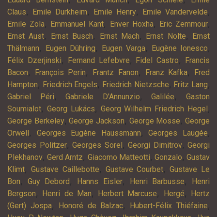
,
,
,
,
Claus
Emile Durkheim
Emile Henry
Emile Vandervelde
,
,
,
,
Emile Zola
Emmanuel Kant
Enver Hoxha
Eric Zemmour
,
,
,
,
Ernst Aust
Ernst Busch
Ernst Mach
Ernst Nolte
Ernst
,
,
,
,
Thälmann
Eugen Dühring
Eugen Varga
Eugène Ionesco
,
,
,
Félix Dzerjinski
Fernand Lefebvre
Fidel Castro
Francis
,
,
,
,
Bacon
François Perin
Frantz Fanon
Franz Kafka
Fred
,
,
,
,
Hampton
Friedrich Engels
Friedrich Nietzsche
Fritz Lang
,
,
,
Gabriel Péri
Gabriele D'Annunzio
Galilée
Gaston
,
,
,
Soumialot
Georg Lukács
Georg Wilhelm Friedrich Hegel
,
,
,
George Berkeley
George Jackson
George Mosse
George
,
,
,
Orwell
Georges Eugène Haussmann
Georges Laugée
,
,
,
Georges Politzer
Georges Sorel
Georgi Dimitrov
Georgi
,
,
,
,
Plekhanov
Gerd Arntz
Giacomo Matteotti
Gonzalo
Gustav
,
,
,
Klimt
Gustave Caillebotte
Gustave Courbet
Gustave Le
,
,
,
,
Bon
Guy Debord
Hanns Eisler
Henri Barbusse
Henri
,
,
,
,
Bergson
Henri de Man
Herbert Marcuse
Hergé
Hertz
,
,
,
(Gert) Jospa
Honoré de Balzac
Hubert-Félix Thiéfaine