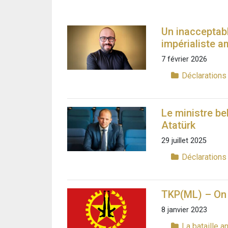
Un inacceptabl
impérialiste a
7 février 2026
Déclaration
Le ministre b
Atatürk
29 juillet 2025
Déclaration
TKP(ML) – On 
8 janvier 2023
La bataille a