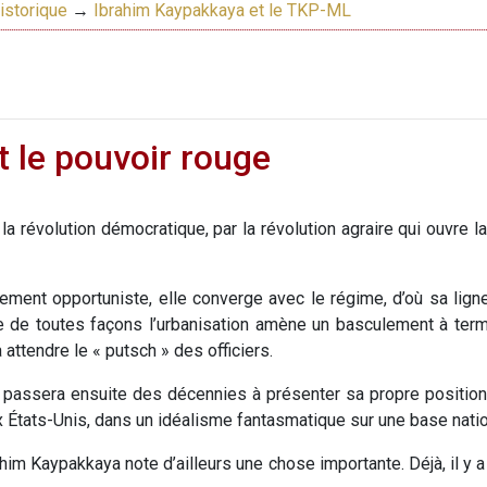
istorique
→
Ibrahim Kaypakkaya et le TKP-ML
 le pouvoir rouge
 la révolution démocratique, par la révolution agraire qui ouvre l
tement opportuniste, elle converge avec le régime, d’où sa lign
e de toutes façons l’urbanisation amène un basculement à term
 attendre le « putsch » des officiers.
ek, passera ensuite des décennies à présenter sa propre posit
aux États-Unis, dans un idéalisme fantasmatique sur une base nati
im Kaypakkaya note d’ailleurs une chose importante. Déjà, il y 