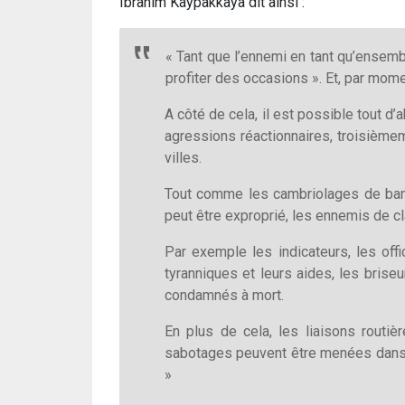
Ibrahim Kaypakkaya dit ainsi :
« Tant que l’ennemi en tant qu’ensemb
profiter des occasions ». Et, par mo
A côté de cela, il est possible tout 
agressions réactionnaires, troisièm
villes.
Tout comme les cambriolages de banq
peut être exproprié, les ennemis de cl
Par exemple les indicateurs, les offi
tyranniques et leurs aides, les brise
condamnés à mort.
En plus de cela, les liaisons routi
sabotages peuvent être menées dans c
»