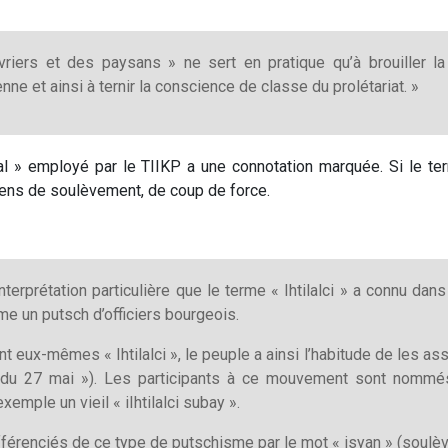
riers et des paysans » ne sert en pratique qu’à brouiller l
ne et ainsi à ternir la conscience de classe du prolétariat. »
tilal » employé par le TIIKP a une connotation marquée. Si le
e sens de soulèvement, de coup de force.
erprétation particulière que le terme « Ihtilalci » a connu dan
me un putsch d’officiers bourgeois.
 eux-mêmes « Ihtilalci », le peuple a ainsi l’habitude de les ass
 du 27 mai »). Les participants à ce mouvement sont nommés «
emple un vieil « iIhtilalci subay ».
férenciés de ce type de putschisme par le mot « isyan » (soulè