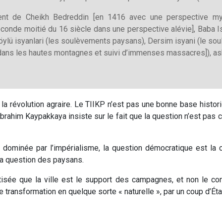
ent de Cheikh Bedreddin [en 1416 avec une perspective mysti
econde moitié du 16 siècle dans une perspective alévie], Baba 
öylü isyanlari (les soulèvements paysans), Dersim isyani (le s
 dans les hautes montagnes et suivi d’immenses massacres]), as
 la révolution agraire. Le TIIKP n’est pas une bonne base histor
i Ibrahim Kaypakkaya insiste sur le fait que la question n’est pa
 dominée par l’impérialisme, la question démocratique est la c
 la question des paysans.
sée que la ville est le support des campagnes, et non le contr
transformation en quelque sorte « naturelle », par un coup d’État