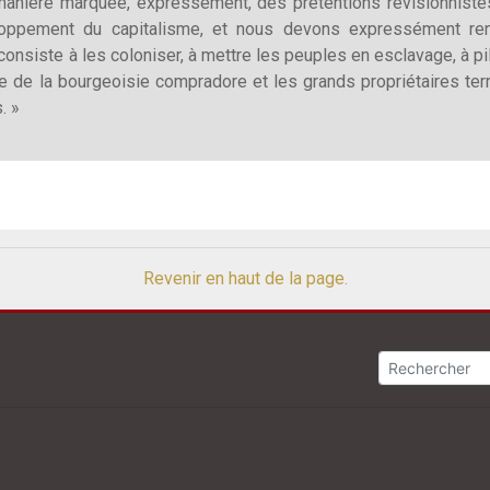
ière marquée, expressément, des prétentions révisionnistes 
oppement du capitalisme, et nous devons expressément rend
consiste à les coloniser, à mettre les peuples en esclavage, à pil
aire de la bourgeoisie compradore et les grands propriétaires te
. »
Revenir en haut de la page.