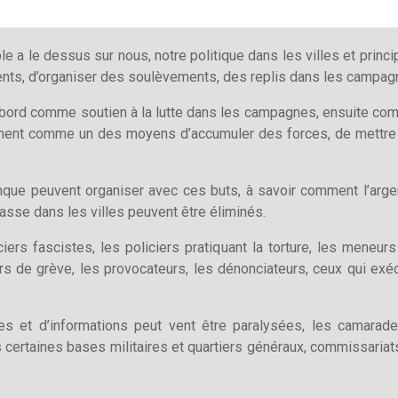
le a le dessus sur nous, notre politique dans les villes et prin
ments, d’organiser des soulèvements, des replis dans les campag
d’abord comme soutien à la lutte dans les campagnes, ensuite c
ement comme un des moyens d’accumuler des forces, de mettre e
ue peuvent organiser avec ces buts, à savoir comment l’arge
asse dans les villes peuvent être éliminés.
ciers fascistes, les policiers pratiquant la torture, les meneur
urs de grève, les provocateurs, les dénonciateurs, ceux qui exéc
ères et d’informations peut vent être paralysées, les camarad
ertaines bases militaires et quartiers généraux, commissariats