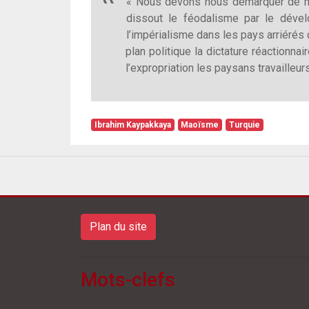
« Nous devons nous démarquer de man
dissout le féodalisme par le dével
l’impérialisme dans les pays arriérés 
plan politique la dictature réactionn
l’expropriation les paysans travailleurs
Ibrahim Kaypakkaya
Maoïsme
Turquie
Plan du site
Mots-clefs