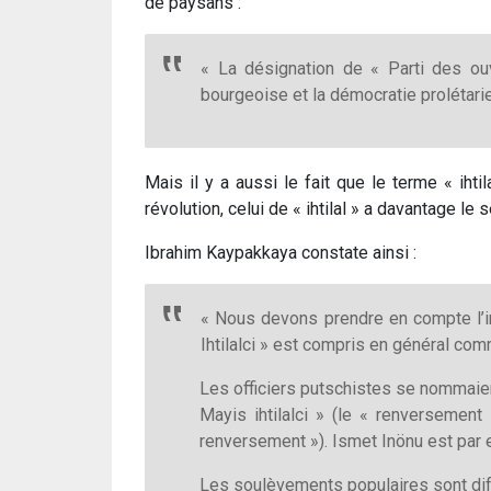
de paysans :
« La désignation de « Parti des ouv
bourgeoise et la démocratie prolétarien
Mais il y a aussi le fait que le terme « ih
révolution, celui de « ihtilal » a davantage l
Ibrahim Kaypakkaya constate ainsi :
« Nous devons prendre en compte l’int
Ihtilalci » est compris en général com
Les officiers putschistes se nommaient
Mayis ihtilalci » (le « renversement
renversement »). Ismet Inönu est par ex
Les soulèvements populaires sont dif