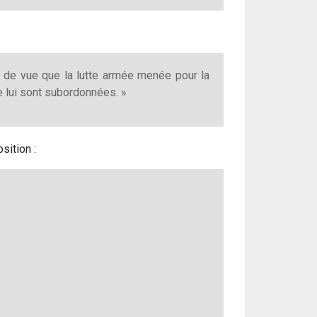
 de vue que la lutte armée menée pour la
te lui sont subordonnées. »
sition :