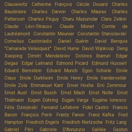
,
,
,
Clausewitz
Catherine François
Cécile Douard
Charles
,
,
,
Baudelaire
Charles Darwin
Charles Mauras
Charles
,
,
,
,
Patterson
Charles Péguy
Charu Mazumdar
Clara Zetkin
,
,
Claude Lévi-Strauss
Claude Monet
Comte de
,
,
,
Lautréamont
Constantin Meunier
Constantin Stanislavski
,
,
Cornelius Castoriadis
Daniel Guérin
David Benquis
,
,
,
"Camarada Velasquez"
David Hume
David Wijnkoop
Deng
,
,
,
Xiaoping
Dimitri Mendeleïev
Dolores Ibarruri
Edgar
,
,
,
,
Degas
Edgar Lalmand
Edmond Picard
Edmund Husserl
,
,
,
Eduard Bernstein
Edvard Munch
Egon Schiele
Emile
,
,
,
,
Claus
Emile Durkheim
Emile Henry
Emile Vandervelde
,
,
,
,
Emile Zola
Emmanuel Kant
Enver Hoxha
Eric Zemmour
,
,
,
,
Ernst Aust
Ernst Busch
Ernst Mach
Ernst Nolte
Ernst
,
,
,
,
Thälmann
Eugen Dühring
Eugen Varga
Eugène Ionesco
,
,
,
Félix Dzerjinski
Fernand Lefebvre
Fidel Castro
Francis
,
,
,
,
Bacon
François Perin
Frantz Fanon
Franz Kafka
Fred
,
,
,
,
Hampton
Friedrich Engels
Friedrich Nietzsche
Fritz Lang
,
,
,
Gabriel Péri
Gabriele D'Annunzio
Galilée
Gaston