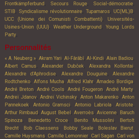
,
,
,
Frontkämpferbund
Secours Rouge
Social-démocratie
,
,
,
,
STIB
Syndicalisme révolutionnaire
Tupamaros
UC(ML)B
,
UCC (Unione dei Comunisti Combattenti)
Universités-
,
,
Usines-Union (UUU)
Weather Underground
Young Lords
,
Party
Personnalités
,
,
,
,
,
« A. Neuberg »
Akram Yari
Al-Fârâbî
Al-Kindi
Alain Badiou
,
,
,
Albert Camus
Alexander Dubček
Alexandra Kollontai
,
,
Alexandre d’Aphrodise
Alexandre Douguine
Alexandre
,
,
,
,
Rodtchenko
Alfons Mucha
Alfred Klahr
Amadeo Bordiga
,
,
,
,
André Breton
André Cools
André Fougeron
André Marty
,
,
,
Andreï Jdanov
Andreï Vichinsky
Anton Makarenko
Anton
,
,
,
,
Pannekoek
Antonio Gramsci
Antonio Labriola
Aristote
,
,
,
,
Arthur Rimbaud
August Bebel
Averroès
Avicenne
Baruch
,
,
,
Spinoza
Benedetto Croce
Benito Mussolini
Bertolt
,
,
,
,
Brecht
Bob Claessens
Bobby Seale
Boleslav Bierut
,
,
,
Camille Huysmans
Camille Lemonnier
Carl Sagan
Carl von