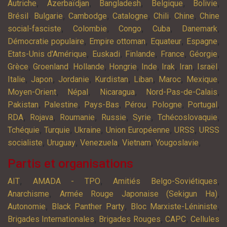
,
,
,
,
,
Autriche
Azerbaïdjan
Bangladesh
Belgique
Bolivie
,
,
,
,
,
,
Brésil
Bulgarie
Cambodge
Catalogne
Chili
Chine
Chine
,
,
,
,
,
social-fasciste
Colombie
Congo
Cuba
Danemark
,
,
,
,
Démocratie populaire
Empire ottoman
Equateur
Espagne
,
,
,
,
,
Etats-Unis d'Amérique
Euskadi
Finlande
France
Géorgie
,
,
,
,
,
,
,
,
Grèce
Groenland
Hollande
Hongrie
Inde
Irak
Iran
Israël
,
,
,
,
,
,
,
Italie
Japon
Jordanie
Kurdistan
Liban
Maroc
Mexique
,
,
,
,
Moyen-Orient
Népal
Nicaragua
Nord-Pas-de-Calais
,
,
,
,
,
,
Pakistan
Palestine
Pays-Bas
Pérou
Pologne
Portugal
,
,
,
,
,
,
RDA
Rojava
Roumanie
Russie
Syrie
Tchécoslovaquie
,
,
,
,
,
Tchéquie
Turquie
Ukraine
Union Européenne
URSS
URSS
,
,
,
,
,
socialiste
Uruguay
Venezuela
Vietnam
Yougoslavie
Partis et organisations
,
,
,
AIT
AMADA - TPO
Amitiés Belgo-Soviétiques
,
,
Anarchisme
Armée Rouge Japonaise (Sekigun Ha)
,
,
,
Autonomie
Black Panther Party
Bloc Marxiste-Léniniste
,
,
,
Brigades Internationales
Brigades Rouges
CAPC
Cellules