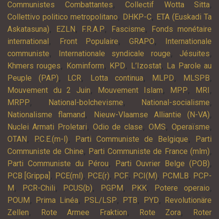
,
,
Communistes Combattantes
Collectif Wotta Sitta
,
,
Collettivo politico metropolitano
DHKP-C
ETA (Euskadi Ta
,
,
,
,
Askatasuna)
EZLN
F.R.A.P
Fascisme
Fonds monétaire
,
,
,
international
Front Populaire
GRAPO
Internationale
,
,
,
communiste
Internationale syndicale rouge
Jésuites
,
,
,
,
Khmers rouges
Kominform
KPD
L’Izostat
La Parole au
,
,
,
,
,
Peuple (PAP)
LCR
Lotta continua
MLPD
MLSPB
,
,
,
,
Mouvement du 2 Juin
Mouvement Islam
MPP
MRI
,
,
,
MRPP
National-bolchevisme
National-socialisme
,
,
Nationalisme flamand
Nieuw-Vlaamse Alliantie (N-VA)
,
,
,
,
Nuclei Armati Proletari
Odio de clase
OMS
Operaïsme
,
,
,
OTAN
P.C.E.(m-l)
Parti Communiste de Belgique
Parti
,
,
Communiste de Chine
Parti Communiste de France (mlm)
,
,
Parti Communiste du Pérou
Parti Ouvrier Belge (POB)
,
,
,
,
,
,
PCB [Grippa]
PCE(ml)
PCE(r)
PCF
PCI(M)
PCMLB
PCP-
,
,
,
,
,
,
M
PCR-Chili
PCUS(b)
PGPM
PKK
Potere operaio
,
,
,
,
,
POUM
Prima Linéa
PSL/LSP
PTB
PYD
Revolutionäre
,
,
,
Zellen
Rote Armee Fraktion
Rote Zora
Roter