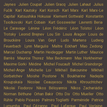
,
,
,
,
Jaynes
Julien Coupat
Julien Gracq
Julien Lahaut
Julius
,
,
,
,
Fučík
Karl Kautsky
Karl Korsch
Karl Marx
Karl Marx-Le
,
,
,
Capital
Katsushika Hokusai
Klement Gottwald
Konstantin
,
,
,
,
Tsiolkovski
Kurt Cobain
Kurt Gossweiler
Lavrenti Beria
,
,
,
,
Le Caravage
Lénine
Léon Frédéric
Léon Tolstoï
Léon
,
,
,
,
Trotsky
Leonid Brejnev
Lou Sin
Louis Aragon
Louis de
,
,
,
Brouckère
Louis Van Geyt
Ludo Martens
Ludwig
,
,
,
,
Feuerbach
Lynn Margulis
Maître Eckhart
Mao Zedong
,
,
,
Marcel Duchamp
Martin Heidegger
Martin Luther
Maurice
,
,
,
,
Barrès
Maurice Thorez
Max Beckmann
Max Horkheimer
,
,
,
,
Maxime Gorki
Médine
Michel Foucault
Michel Graindorge
,
,
,
Michel-Ange
Michelle Loi
Mikhaïl Bakounine
Mikhaïl
,
,
,
Gorbatchev
Moishe Postone
N. Boukharine
Nadejda
,
,
,
Kroupskaïa
Nicolae Ceaușescu
Nikita Khrouchtchev
,
,
,
Nikolaï Fiodorov
Nikos Béloyannis
Níkos Zachariádis
,
,
,
,
Norman Béthune
Orhan Bakir
Otto Dix
Otto Mueller
Otto
,
,
,
,
Rühle
Pablo Picasso
Palmiro Togliatti
Parménide
Patrice
,
,
,
,
Lumumba
Paul Cézanne
Paul Lafargue
Paul Verlaine