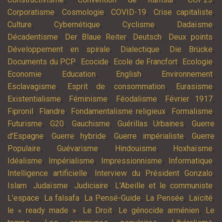
,
,
,
,
Corporatisme
Cosmologie
COVID-19
Crise capitaliste
,
,
,
,
Culture
Cybernétique
Cyclisme
Dadaïsme
,
,
,
,
Décadentisme
Der Blaue Reiter
Deutsch
Deux points
,
,
,
Développement en spirale
Dialectique
Die Brücke
,
,
,
,
Documents du PCP
Ecocide
Ecole de Francfort
Ecologie
,
,
,
,
Economie
Education
English
Environnement
,
,
,
Esclavagisme
Esprit de consommation
Eurasisme
,
,
,
,
Existentialisme
Féminisme
Féodalisme
Février 1917
,
,
,
,
Fipronil
Flandre
Fondamentalisme religieux
Formalisme
,
,
,
,
Futurisme
G20
Gauchisme
Guérillas Urbaines
Guerre
,
,
,
d'Espagne
Guerre hybride
Guerre impérialiste
Guerre
,
,
,
,
Populaire
Guévarisme
Hindouisme
Hoxhaïsme
,
,
,
,
Idéalisme
Impérialisme
Impressionnisme
Informatique
,
,
Intelligence artificielle
Interview du Président Gonzalo
,
,
,
,
Islam
Judaïsme
Judiciaire
L'Abeille et le communiste
,
,
,
,
,
L’espace
La falsafa
La Pensé-Guide
La Pensée
Laïcité
,
,
,
le « ready made »
Le Droit
Le génocide arménien
Le