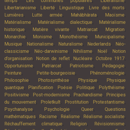
,
,
,
temps
Les communes populaires
Libéralisme
,
,
,
,
Libertarianisme
Liberté
Linguistique
Livre des morts
,
,
,
,
Lumières
Lutte armée
Mahâbhârata
Maoïsme
,
,
Matérialisme
Matérialisme dialectique
Matérialisme
,
,
,
,
historique
Matière vivante
Matriarcat
Migration
,
,
,
,
Monarchie
Monisme
Monothéisme
Municipalisme
,
,
,
,
Musique
Nationalisme
Naturalisme
Nederlands
Néo-
,
,
,
,
classicisme
Néo-darwinisme
Nihilisme
Noël
Notion
,
,
,
,
d’organisation
Notion de reflet
Nucléaire
Octobre 1917
,
,
,
,
Opportunisme
Patriarcat
Patriotisme
Pédagogie
,
,
,
Peinture
Petite-bourgeoisie
Phénoménologie
,
,
,
Philosophie
Photosynthèse
Physique
Physique
,
,
,
,
,
quantique
Planification
Poésie
Politique
Polythéisme
,
,
,
Positivisme
Post-modernisme
Prachandisme
Principes
,
,
,
,
du mouvement
Proletkult
Prostitution
Protestantisme
,
,
,
Psychanalyse
Psychologie
Queer
Questions
,
,
,
,
mathématiques
Racisme
Réalisme
Réalisme socialiste
,
,
,
Réchauffement climatique
Religion
Révisionnisme