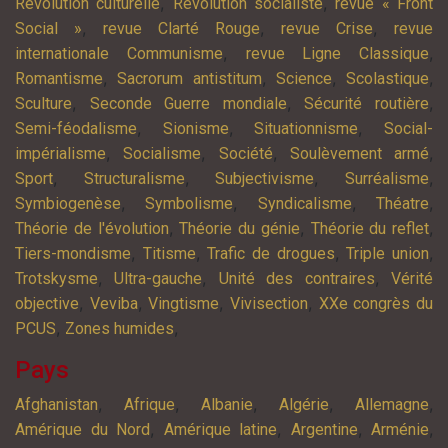
,
,
Révolution culturelle
Révolution socialiste
revue « Front
,
,
,
Social »
revue Clarté Rouge
revue Crise
revue
,
,
internationale Communisme
revue Ligne Classique
,
,
,
,
Romantisme
Sacrorum antistitum
Science
Scolastique
,
,
,
Sculture
Seconde Guerre mondiale
Sécurité routière
,
,
,
Semi-féodalisme
Sionisme
Situationnisme
Social-
,
,
,
,
impérialisme
Socialisme
Société
Soulèvement armé
,
,
,
,
Sport
Structuralisme
Subjectivisme
Surréalisme
,
,
,
,
Symbiogenèse
Symbolisme
Syndicalisme
Théatre
,
,
,
Théorie de l'évolution
Théorie du génie
Théorie du reflet
,
,
,
,
Tiers-mondisme
Titisme
Trafic de drogues
Triple union
,
,
,
Trotskysme
Ultra-gauche
Unité des contraires
Vérité
,
,
,
,
objective
Veviba
Vingtisme
Vivisection
XXe congrès du
,
,
PCUS
Zones humides
Pays
,
,
,
,
,
Afghanistan
Afrique
Albanie
Algérie
Allemagne
,
,
,
,
Amérique du Nord
Amérique latine
Argentine
Arménie