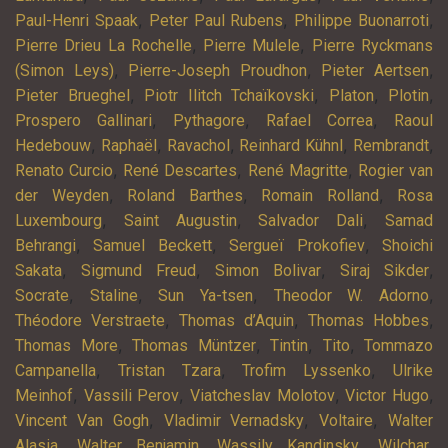
,
,
,
Paul-Henri Spaak
Peter Paul Rubens
Philippe Buonarroti
,
,
Pierre Drieu La Rochelle
Pierre Mulele
Pierre Ryckmans
,
,
,
(Simon Leys)
Pierre-Joseph Proudhon
Pieter Aertsen
,
,
,
,
Pieter Brueghel
Piotr Ilitch Tchaïkovski
Platon
Plotin
,
,
,
Prospero Gallinari
Pythagore
Rafael Correa
Raoul
,
,
,
,
,
Hedebouw
Raphaël
Ravachol
Reinhard Kühnl
Rembrandt
,
,
,
Renato Curcio
René Descartes
René Magritte
Rogier van
,
,
,
der Weyden
Roland Barthes
Romain Rolland
Rosa
,
,
,
Luxembourg
Saint Augustin
Salvador Dali
Samad
,
,
,
Behrangi
Samuel Beckett
Sergueï Prokofiev
Shoichi
,
,
,
,
Sakata
Sigmund Freud
Simon Bolivar
Siraj Sikder
,
,
,
,
Socrate
Staline
Sun Ya-tsen
Theodor W. Adorno
,
,
,
Théodore Verstraete
Thomas d’Aquin
Thomas Hobbes
,
,
,
,
Thomas More
Thomas Müntzer
Tintin
Tito
Tommazo
,
,
,
Campanella
Tristan Tzara
Trofim Lyssenko
Ulrike
,
,
,
,
Meinhof
Vassili Perov
Viatcheslav Molotov
Victor Hugo
,
,
,
Vincent Van Gogh
Vladimir Vernadsky
Voltaire
Walter
,
,
,
,
Alasia
Walter Benjamin
Wassily Kandinsky
Wilchar