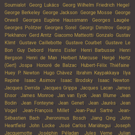
,
,
,
Soumialot
Georg Lukács
Georg Wilhelm Friedrich Hegel
,
,
,
George Berkeley
George Jackson
George Mosse
George
,
,
,
Orwell
Georges Eugène Haussmann
Georges Laugée
,
,
,
Georges Politzer
Georges Sorel
Georgi Dimitrov
Georgi
,
,
,
,
Plekhanov
Gerd Arntz
Giacomo Matteotti
Gonzalo
Gustav
,
,
,
Klimt
Gustave Caillebotte
Gustave Courbet
Gustave Le
,
,
,
,
Bon
Guy Debord
Hanns Eisler
Henri Barbusse
Henri
,
,
,
,
Bergson
Henri de Man
Herbert Marcuse
Hergé
Hertz
,
,
,
(Gert) Jospa
Honoré de Balzac
Hubert-Félix Thiéfaine
,
,
,
Huey P. Newton
Hugo Chàvez
Ibrahim Kaypakkaya
Ilya
,
,
,
,
Repine
Isaac Asimov
Isaac Brodsky
Isaac Newton
,
,
,
Jacques Derrida
Jacques Grippa
Jacques Lacan
James
,
,
,
,
Ensor
James Monroe
Jan van Eyck
Jean Blume
Jean
,
,
,
,
Bodin
Jean Fonteyne
Jean Genet
Jean Jaurès
Jean
,
,
,
Vogel
Jean-François Millet
Jean-Paul Sartre
Jean-
,
,
,
Sébastien Bach
Jheronimus Bosch
Jiang Qing
John
,
,
,
Heartfield
John Locke
José Carlos Mariátegui
Joseph
,
,
,
Jacquemotte
Joséphin Péladan
Jules Verne
Julian