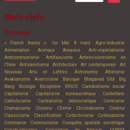
Mots-clefs
Thèmes
,
,
,
,
« French theory »
1er Mai
8 mars
Agro-industrie
,
,
,
,
Alimentation
Animaux
Annexes
Anti-impérialisme
,
,
Anticommunisme
Antifascisme
Antirévisionnisme en
,
,
,
,
Chine
Antisémitisme
Architecture
Art contemporain
Art
,
,
,
,
Nouveau
Arts et Lettres
Astronomie
Athéisme
,
,
,
,
Avakianisme
Averroïsme
Baroque
Bhagavad Gîtâ
Big
,
,
,
,
,
Bang
Biologie
Biosphère
BRICS
Cannibalisme social
,
,
,
Capitalisme
Capitalisme bureaucratique
Castellano
,
,
,
Catholicisme
Centralisme démocratique
Centrisme
,
,
,
,
,
Chamanisme
Chiisme
Chimie
Christianisme
Cinéma
,
,
,
,
Classicisme
Classification
Collectivisme
Colonialisme
,
,
,
Commerce
Communisme
Conquête spatiale soviétique
,
,
,
Constructivisme
Convention de Ramsar
COP23