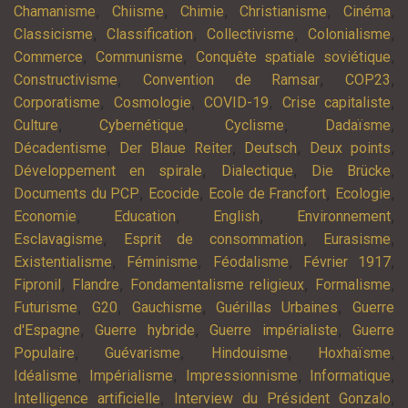
,
,
,
,
,
Chamanisme
Chiisme
Chimie
Christianisme
Cinéma
,
,
,
,
Classicisme
Classification
Collectivisme
Colonialisme
,
,
,
Commerce
Communisme
Conquête spatiale soviétique
,
,
,
Constructivisme
Convention de Ramsar
COP23
,
,
,
,
Corporatisme
Cosmologie
COVID-19
Crise capitaliste
,
,
,
,
Culture
Cybernétique
Cyclisme
Dadaïsme
,
,
,
,
Décadentisme
Der Blaue Reiter
Deutsch
Deux points
,
,
,
Développement en spirale
Dialectique
Die Brücke
,
,
,
,
Documents du PCP
Ecocide
Ecole de Francfort
Ecologie
,
,
,
,
Economie
Education
English
Environnement
,
,
,
Esclavagisme
Esprit de consommation
Eurasisme
,
,
,
,
Existentialisme
Féminisme
Féodalisme
Février 1917
,
,
,
,
Fipronil
Flandre
Fondamentalisme religieux
Formalisme
,
,
,
,
Futurisme
G20
Gauchisme
Guérillas Urbaines
Guerre
,
,
,
d'Espagne
Guerre hybride
Guerre impérialiste
Guerre
,
,
,
,
Populaire
Guévarisme
Hindouisme
Hoxhaïsme
,
,
,
,
Idéalisme
Impérialisme
Impressionnisme
Informatique
,
,
Intelligence artificielle
Interview du Président Gonzalo