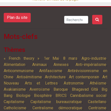
Plan du site
Mots-clefs
Thèmes
,
,
,
,
« French theory »
1er Mai
8 mars
Agro-industrie
,
,
,
,
Alimentation
Animaux
Annexes
Anti-impérialisme
,
,
Anticommunisme
Antifascisme
Antirévisionnisme en
,
,
,
,
Chine
Antisémitisme
Architecture
Art contemporain
Art
,
,
,
,
Nouveau
Arts et Lettres
Astronomie
Athéisme
,
,
,
,
Avakianisme
Averroïsme
Baroque
Bhagavad Gîtâ
Big
,
,
,
,
,
Bang
Biologie
Biosphère
BRICS
Cannibalisme social
,
,
,
Capitalisme
Capitalisme bureaucratique
Castellano
,
,
,
Catholicisme
Centralisme démocratique
Centrisme