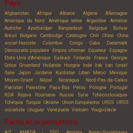
Pays
,
,
,
,
,
Afghanistan
Afrique
Albanie
Algérie
Allemagne
,
,
,
,
Amérique du Nord
Amérique latine
Argentine
Arménie
,
,
,
,
,
Autriche
Azerbaïdjan
Bangladesh
Belgique
Bolivie
,
,
,
,
,
,
Brésil
Bulgarie
Cambodge
Catalogne
Chili
Chine
Chine
,
,
,
,
,
social-fasciste
Colombie
Congo
Cuba
Danemark
,
,
,
,
Démocratie populaire
Empire ottoman
Equateur
Espagne
,
,
,
,
,
Etats-Unis d'Amérique
Euskadi
Finlande
France
Géorgie
,
,
,
,
,
,
,
,
Grèce
Groenland
Hollande
Hongrie
Inde
Irak
Iran
Israël
,
,
,
,
,
,
,
Italie
Japon
Jordanie
Kurdistan
Liban
Maroc
Mexique
,
,
,
,
Moyen-Orient
Népal
Nicaragua
Nord-Pas-de-Calais
,
,
,
,
,
,
Pakistan
Palestine
Pays-Bas
Pérou
Pologne
Portugal
,
,
,
,
,
,
RDA
Rojava
Roumanie
Russie
Syrie
Tchécoslovaquie
,
,
,
,
,
Tchéquie
Turquie
Ukraine
Union Européenne
URSS
URSS
,
,
,
,
,
socialiste
Uruguay
Venezuela
Vietnam
Yougoslavie
Partis et organisations
,
,
,
AIT
AMADA - TPO
Amitiés Belgo-Soviétiques