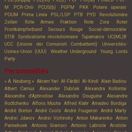
,
,
,
,
,
,
M
PCR-Chili
PCUS(b)
PGPM
PKK
Potere operaio
,
,
,
,
,
POUM
Prima Linéa
PSL/LSP
PTB
PYD
Revolutionäre
,
,
,
Zellen
Rote Armee Fraktion
Rote Zora
Roter
,
,
,
Frontkämpferbund
Secours Rouge
Social-démocratie
,
,
,
,
STIB
Syndicalisme révolutionnaire
Tupamaros
UC(ML)B
,
UCC (Unione dei Comunisti Combattenti)
Universités-
,
,
Usines-Union (UUU)
Weather Underground
Young Lords
,
Party
Personnalités
,
,
,
,
,
« A. Neuberg »
Akram Yari
Al-Fârâbî
Al-Kindi
Alain Badiou
,
,
,
Albert Camus
Alexander Dubček
Alexandra Kollontai
,
,
Alexandre d’Aphrodise
Alexandre Douguine
Alexandre
,
,
,
,
Rodtchenko
Alfons Mucha
Alfred Klahr
Amadeo Bordiga
,
,
,
,
André Breton
André Cools
André Fougeron
André Marty
,
,
,
Andreï Jdanov
Andreï Vichinsky
Anton Makarenko
Anton
,
,
,
,
Pannekoek
Antonio Gramsci
Antonio Labriola
Aristote