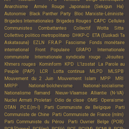
,
,
Anarchisme
Armée Rouge Japonaise (Sekigun Ha)
,
,
,
Autonomie
Black Panther Party
Bloc Marxiste-Léniniste
,
,
,
Brigades Internationales
Brigades Rouges
CAPC
Cellules
,
,
Communistes Combattantes
Collectif Wotta Sitta
,
,
Collettivo politico metropolitano
DHKP-C
ETA (Euskadi Ta
,
,
,
,
Askatasuna)
EZLN
F.R.A.P
Fascisme
Fonds monétaire
,
,
,
international
Front Populaire
GRAPO
Internationale
,
,
,
communiste
Internationale syndicale rouge
Jésuites
,
,
,
,
Khmers rouges
Kominform
KPD
L’Izostat
La Parole au
,
,
,
,
,
Peuple (PAP)
LCR
Lotta continua
MLPD
MLSPB
,
,
,
,
Mouvement du 2 Juin
Mouvement Islam
MPP
MRI
,
,
,
MRPP
National-bolchevisme
National-socialisme
,
,
Nationalisme flamand
Nieuw-Vlaamse Alliantie (N-VA)
,
,
,
,
Nuclei Armati Proletari
Odio de clase
OMS
Operaïsme
,
,
,
OTAN
P.C.E.(m-l)
Parti Communiste de Belgique
Parti
,
,
Communiste de Chine
Parti Communiste de France (mlm)
,
,
Parti Communiste du Pérou
Parti Ouvrier Belge (POB)
,
,
,
,
,
,
PCB [Grippa]
PCE(ml)
PCE(r)
PCF
PCI(M)
PCMLB
PCP-