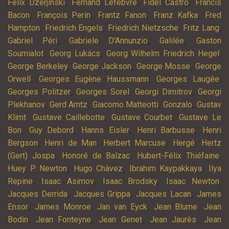
,
,
,
Félix Dzerjinski
Fernand Lefebvre
Fidel Castro
Francis
,
,
,
,
Bacon
François Perin
Frantz Fanon
Franz Kafka
Fred
,
,
,
,
Hampton
Friedrich Engels
Friedrich Nietzsche
Fritz Lang
,
,
,
Gabriel Péri
Gabriele D'Annunzio
Galilée
Gaston
,
,
,
Soumialot
Georg Lukács
Georg Wilhelm Friedrich Hegel
,
,
,
George Berkeley
George Jackson
George Mosse
George
,
,
,
Orwell
Georges Eugène Haussmann
Georges Laugée
,
,
,
Georges Politzer
Georges Sorel
Georgi Dimitrov
Georgi
,
,
,
,
Plekhanov
Gerd Arntz
Giacomo Matteotti
Gonzalo
Gustav
,
,
,
Klimt
Gustave Caillebotte
Gustave Courbet
Gustave Le
,
,
,
,
Bon
Guy Debord
Hanns Eisler
Henri Barbusse
Henri
,
,
,
,
Bergson
Henri de Man
Herbert Marcuse
Hergé
Hertz
,
,
,
(Gert) Jospa
Honoré de Balzac
Hubert-Félix Thiéfaine
,
,
,
Huey P. Newton
Hugo Chàvez
Ibrahim Kaypakkaya
Ilya
,
,
,
,
Repine
Isaac Asimov
Isaac Brodsky
Isaac Newton
,
,
,
Jacques Derrida
Jacques Grippa
Jacques Lacan
James
,
,
,
,
Ensor
James Monroe
Jan van Eyck
Jean Blume
Jean
,
,
,
,
Bodin
Jean Fonteyne
Jean Genet
Jean Jaurès
Jean