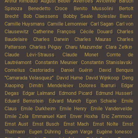
,
,
,
,
Arthur Rimbaud
August Bebel
Averroès
Avicenne
Baruch
,
,
,
Spinoza
Benedetto Croce
Benito Mussolini
Bertolt
,
,
,
,
Brecht
Bob Claessens
Bobby Seale
Boleslav Bierut
,
,
,
Camille Huysmans
Camille Lemonnier
Carl Sagan
Carl von
,
,
,
Clausewitz
Catherine François
Cécile Douard
Charles
,
,
,
Baudelaire
Charles Darwin
Charles Mauras
Charles
,
,
,
,
Patterson
Charles Péguy
Charu Mazumdar
Clara Zetkin
,
,
Claude Lévi-Strauss
Claude Monet
Comte de
,
,
,
Lautréamont
Constantin Meunier
Constantin Stanislavski
,
,
Cornelius Castoriadis
Daniel Guérin
David Benquis
,
,
,
"Camarada Velasquez"
David Hume
David Wijnkoop
Deng
,
,
,
Xiaoping
Dimitri Mendeleïev
Dolores Ibarruri
Edgar
,
,
,
,
Degas
Edgar Lalmand
Edmond Picard
Edmund Husserl
,
,
,
Eduard Bernstein
Edvard Munch
Egon Schiele
Emile
,
,
,
,
Claus
Emile Durkheim
Emile Henry
Emile Vandervelde
,
,
,
,
Emile Zola
Emmanuel Kant
Enver Hoxha
Eric Zemmour
,
,
,
,
Ernst Aust
Ernst Busch
Ernst Mach
Ernst Nolte
Ernst
,
,
,
,
Thälmann
Eugen Dühring
Eugen Varga
Eugène Ionesco