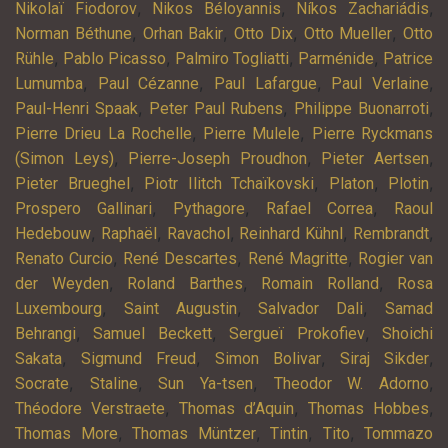
,
,
,
Nikolaï Fiodorov
Nikos Béloyannis
Níkos Zachariádis
,
,
,
,
Norman Béthune
Orhan Bakir
Otto Dix
Otto Mueller
Otto
,
,
,
,
Rühle
Pablo Picasso
Palmiro Togliatti
Parménide
Patrice
,
,
,
,
Lumumba
Paul Cézanne
Paul Lafargue
Paul Verlaine
,
,
,
Paul-Henri Spaak
Peter Paul Rubens
Philippe Buonarroti
,
,
Pierre Drieu La Rochelle
Pierre Mulele
Pierre Ryckmans
,
,
,
(Simon Leys)
Pierre-Joseph Proudhon
Pieter Aertsen
,
,
,
,
Pieter Brueghel
Piotr Ilitch Tchaïkovski
Platon
Plotin
,
,
,
Prospero Gallinari
Pythagore
Rafael Correa
Raoul
,
,
,
,
,
Hedebouw
Raphaël
Ravachol
Reinhard Kühnl
Rembrandt
,
,
,
Renato Curcio
René Descartes
René Magritte
Rogier van
,
,
,
der Weyden
Roland Barthes
Romain Rolland
Rosa
,
,
,
Luxembourg
Saint Augustin
Salvador Dali
Samad
,
,
,
Behrangi
Samuel Beckett
Sergueï Prokofiev
Shoichi
,
,
,
,
Sakata
Sigmund Freud
Simon Bolivar
Siraj Sikder
,
,
,
,
Socrate
Staline
Sun Ya-tsen
Theodor W. Adorno
,
,
,
Théodore Verstraete
Thomas d’Aquin
Thomas Hobbes
,
,
,
,
Thomas More
Thomas Müntzer
Tintin
Tito
Tommazo