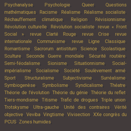
,
,
,
Psychanalyse
Psychologie
Queer
Questions
,
,
,
,
mathématiques
Racisme
Réalisme
Réalisme socialiste
,
,
,
Réchauffement climatique
Religion
Révisionnisme
,
,
Révolution culturelle
Révolution socialiste
revue « Front
,
,
,
Social »
revue Clarté Rouge
revue Crise
revue
,
,
internationale Communisme
revue Ligne Classique
,
,
,
,
Romantisme
Sacrorum antistitum
Science
Scolastique
,
,
,
Sculture
Seconde Guerre mondiale
Sécurité routière
,
,
,
Semi-féodalisme
Sionisme
Situationnisme
Social-
,
,
,
,
impérialisme
Socialisme
Société
Soulèvement armé
,
,
,
,
Sport
Structuralisme
Subjectivisme
Surréalisme
,
,
,
,
Symbiogenèse
Symbolisme
Syndicalisme
Théatre
,
,
,
Théorie de l'évolution
Théorie du génie
Théorie du reflet
,
,
,
,
Tiers-mondisme
Titisme
Trafic de drogues
Triple union
,
,
,
Trotskysme
Ultra-gauche
Unité des contraires
Vérité
,
,
,
,
objective
Veviba
Vingtisme
Vivisection
XXe congrès du
,
,
PCUS
Zones humides