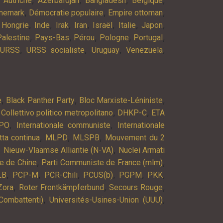
Autriche
Azerbaïdjan
Bangladesh
Belgique
,
,
,
nemark
Démocratie populaire
Empire ottoman
,
,
,
,
,
,
,
,
Hongrie
Inde
Irak
Iran
Israël
Italie
Japon
,
,
,
,
,
Palestine
Pays-Bas
Pérou
Pologne
Portugal
,
,
,
,
URSS
URSS socialiste
Uruguay
Venezuela
,
,
,
e
Black Panther Party
Bloc Marxiste-Léniniste
,
,
,
Collettivo politico metropolitano
DHKP-C
ETA
,
,
PO
Internationale communiste
Internationale
,
,
,
tta continua
MLPD
MLSPB
Mouvement du 2
,
,
Nieuw-Vlaamse Alliantie (N-VA)
Nuclei Armati
,
,
e de Chine
Parti Communiste de France (mlm)
,
,
,
,
,
,
LB
PCP-M
PCR-Chili
PCUS(b)
PGPM
PKK
,
,
,
Zora
Roter Frontkämpferbund
Secours Rouge
,
,
Combattenti)
Universités-Usines-Union (UUU)