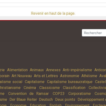
Revenir en haut de la page.
,
,
,
,
,
rie
Alimentation
Animaux
Annexes
Anti-impérialisme
Antic
,
,
,
,
,
porain
Art Nouveau
Arts et Lettres
Astronomie
Athéisme
Ava
,
,
,
alisme social
Capitalisme
Capitalisme bureaucratique
Castel
,
,
,
,
hristianisme
Cinéma
Classicisme
Classification
Collectiv
,
,
,
,
sme
Convention de Ramsar
COP23
Corporatisme
Cosmo
,
,
,
,
isme
Der Blaue Reiter
Deutsch
Deux points
Développement e
,
,
,
,
,
ogie
Economie
Education
English
Environnement
Esclav