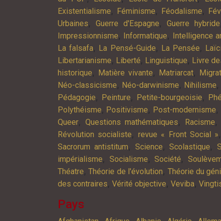
,
,
,
Existentialisme
Féminisme
Féodalisme
Fév
,
,
Urbaines
Guerre d'Espagne
Guerre hybride
,
,
Impressionnisme
Informatique
Intelligence ar
,
,
,
La falsafa
La Pensé-Guide
La Pensée
Laïc
,
,
,
Libertarianisme
Liberté
Linguistique
Livre d
,
,
,
historique
Matière vivante
Matriarcat
Migra
,
,
Néo-classicisme
Néo-darwinisme
Nihilisme
,
,
,
Pédagogie
Peinture
Petite-bourgeoisie
Phé
,
,
,
Polythéisme
Positivisme
Post-modernisme
,
,
Queer
Questions mathématiques
Racisme
,
Révolution socialiste
revue « Front Social »
,
,
,
Sacrorum antistitum
Science
Scolastique
S
,
,
,
impérialisme
Socialisme
Société
Soulève
,
,
Théatre
Théorie de l'évolution
Théorie du gén
,
,
,
des contraires
Vérité objective
Veviba
Vingt
Pays
,
,
,
,