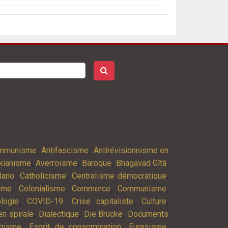
,
,
ommunisme
Antifascisme
Antirévisionnisme en
,
,
,
,
kianisme
Averroïsme
Baroque
Bhagavad Gîtâ
,
,
,
lano
Catholicisme
Centralisme démocratique
,
,
,
,
isme
Colonialisme
Commerce
Communisme
,
,
,
,
logie
COVID-19
Crise capitaliste
Culture
,
,
,
n spirale
Dialectique
Die Brücke
Documents
,
,
,
agisme
Esprit de consommation
Eurasisme