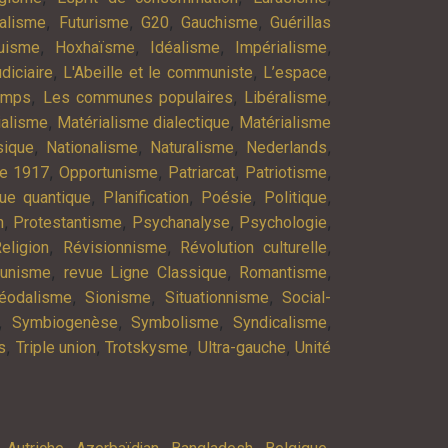
,
,
,
,
alisme
Futurisme
G20
Gauchisme
Guérillas
,
,
,
,
uisme
Hoxhaïsme
Idéalisme
Impérialisme
,
,
,
diciaire
L'Abeille et le communiste
L’espace
,
,
,
emps
Les communes populaires
Libéralisme
,
,
ialisme
Matérialisme dialectique
Matérialisme
,
,
,
,
ique
Nationalisme
Naturalisme
Nederlands
,
,
,
,
re 1917
Opportunisme
Patriarcat
Patriotisme
,
,
,
,
ue quantique
Planification
Poésie
Politique
,
,
,
,
n
Protestantisme
Psychanalyse
Psychologie
,
,
,
eligion
Révisionnisme
Révolution culturelle
,
,
,
munisme
revue Ligne Classique
Romantisme
,
,
,
éodalisme
Sionisme
Situationnisme
Social-
,
,
,
,
Symbiogenèse
Symbolisme
Syndicalisme
,
,
,
,
s
Triple union
Trotskysme
Ultra-gauche
Unité
,
,
,
,
,