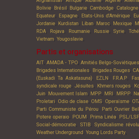
Afghanistan
Afrique
Albanie
Algérie
Allem
,
,
,
,
Bolivie
Brésil
Bulgarie
Cambodge
Catalogne
,
,
,
Equateur
Espagne
Etats-Unis d'Amérique
Eu
,
,
,
,
,
Jordanie
Kurdistan
Liban
Maroc
Mexique
M
,
,
,
,
,
RDA
Rojava
Roumanie
Russie
Syrie
Tché
,
,
Vietnam
Yougoslavie
Partis et organisations
,
,
AIT
AMADA - TPO
Amitiés Belgo-Soviétique
,
,
Brigades Internationales
Brigades Rouges
C
,
,
,
(Euskadi Ta Askatasuna)
EZLN
F.R.A.P
Fa
,
,
,
syndicale rouge
Jésuites
Khmers rouges
K
,
,
,
,
,
Juin
Mouvement Islam
MPP
MRI
MRPP
Na
,
,
,
,
Proletari
Odio de clase
OMS
Operaïsme
OT
,
Parti Communiste du Pérou
Parti Ouvrier Be
,
,
,
Potere operaio
POUM
Prima Linéa
PSL/LS
,
,
Social-démocratie
STIB
Syndicalisme révolu
,
,
Weather Underground
Young Lords Party