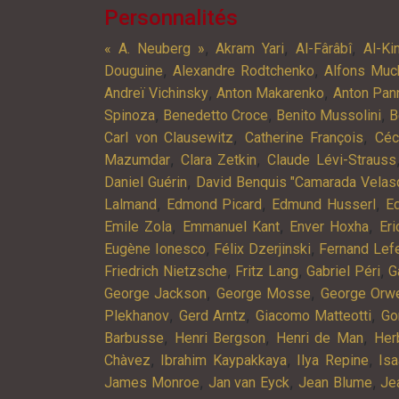
Personnalités
,
,
,
« A. Neuberg »
Akram Yari
Al-Fârâbî
Al-Ki
,
,
Douguine
Alexandre Rodtchenko
Alfons Muc
,
,
Andreï Vichinsky
Anton Makarenko
Anton Pan
,
,
,
Spinoza
Benedetto Croce
Benito Mussolini
B
,
,
Carl von Clausewitz
Catherine François
Céc
,
,
Mazumdar
Clara Zetkin
Claude Lévi-Strauss
,
Daniel Guérin
David Benquis "Camarada Velas
,
,
,
Lalmand
Edmond Picard
Edmund Husserl
Ed
,
,
,
Emile Zola
Emmanuel Kant
Enver Hoxha
Er
,
,
Eugène Ionesco
Félix Dzerjinski
Fernand Lef
,
,
,
Friedrich Nietzsche
Fritz Lang
Gabriel Péri
G
,
,
George Jackson
George Mosse
George Orwe
,
,
,
Plekhanov
Gerd Arntz
Giacomo Matteotti
Go
,
,
,
Barbusse
Henri Bergson
Henri de Man
Her
,
,
,
Chàvez
Ibrahim Kaypakkaya
Ilya Repine
Is
,
,
,
James Monroe
Jan van Eyck
Jean Blume
Je