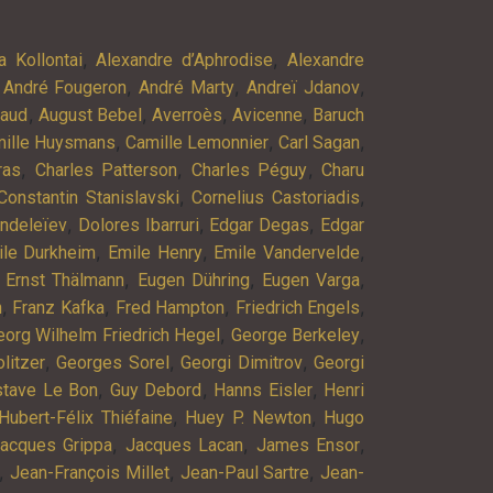
,
,
a Kollontai
Alexandre d’Aphrodise
Alexandre
,
,
,
,
André Fougeron
André Marty
Andreï Jdanov
,
,
,
,
baud
August Bebel
Averroès
Avicenne
Baruch
,
,
,
ille Huysmans
Camille Lemonnier
Carl Sagan
,
,
,
ras
Charles Patterson
Charles Péguy
Charu
,
,
Constantin Stanislavski
Cornelius Castoriadis
,
,
,
endeleïev
Dolores Ibarruri
Edgar Degas
Edgar
,
,
,
ile Durkheim
Emile Henry
Emile Vandervelde
,
,
,
,
Ernst Thälmann
Eugen Dühring
Eugen Varga
,
,
,
,
n
Franz Kafka
Fred Hampton
Friedrich Engels
,
,
eorg Wilhelm Friedrich Hegel
George Berkeley
,
,
,
litzer
Georges Sorel
Georgi Dimitrov
Georgi
,
,
,
stave Le Bon
Guy Debord
Hanns Eisler
Henri
,
,
Hubert-Félix Thiéfaine
Huey P. Newton
Hugo
,
,
,
acques Grippa
Jacques Lacan
James Ensor
,
,
,
Jean-François Millet
Jean-Paul Sartre
Jean-