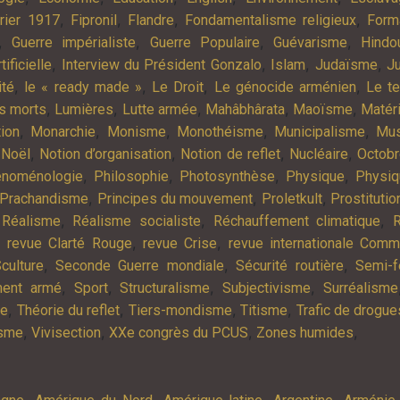
,
,
,
,
rier 1917
Fipronil
Flandre
Fondamentalisme religieux
Form
,
,
,
,
Guerre impérialiste
Guerre Populaire
Guévarisme
Hindo
,
,
,
,
tificielle
Interview du Président Gonzalo
Islam
Judaïsme
Ju
,
,
,
,
ité
le « ready made »
Le Droit
Le génocide arménien
Le t
,
,
,
,
,
es morts
Lumières
Lutte armée
Mahâbhârata
Maoïsme
Matér
,
,
,
,
,
tion
Monarchie
Monisme
Monothéisme
Municipalisme
Mus
,
,
,
,
,
Noël
Notion d’organisation
Notion de reflet
Nucléaire
Octob
,
,
,
,
noménologie
Philosophie
Photosynthèse
Physique
Physiq
,
,
,
Prachandisme
Principes du mouvement
Proletkult
Prostitutio
,
,
,
,
Réalisme
Réalisme socialiste
Réchauffement climatique
R
,
,
,
revue Clarté Rouge
revue Crise
revue internationale Com
,
,
,
culture
Seconde Guerre mondiale
Sécurité routière
Semi-f
,
,
,
,
ment armé
Sport
Structuralisme
Subjectivisme
Surréalisme
,
,
,
,
ie
Théorie du reflet
Tiers-mondisme
Titisme
Trafic de drogue
,
,
,
,
isme
Vivisection
XXe congrès du PCUS
Zones humides
,
,
,
,