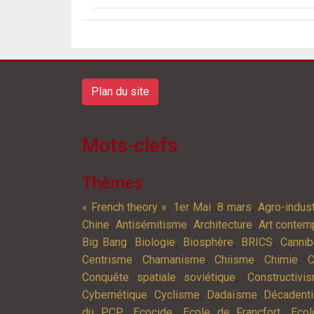
Plan du site
Mots-clefs
Thèmes
,
,
,
« French theory »
1er Mai
8 mars
Agro-indust
,
,
,
Chine
Antisémitisme
Architecture
Art contem
,
,
,
,
Big Bang
Biologie
Biosphère
BRICS
Cannib
,
,
,
,
Centrisme
Chamanisme
Chiisme
Chimie
C
,
Conquête spatiale soviétique
Constructivi
,
,
,
Cybernétique
Cyclisme
Dadaïsme
Décadent
,
,
,
du PCP
Ecocide
Ecole de Francfort
Ecol