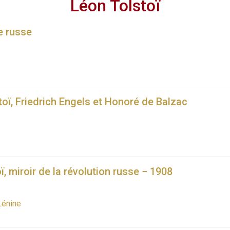
Léon Tolstoï
e russe
toï, Friedrich Engels et Honoré de Balzac
ï, miroir de la révolution russe − 1908
Lénine