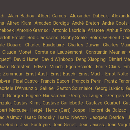
,
,
,
,
ndi
Alain Badiou
Albert Camus
Alexander Dubček
Alexandr
,
,
,
,
ha
Alfred Klahr
Amadeo Bordiga
André Breton
André Cools
,
,
,
,
nekoek
Antonio Gramsci
Antonio Labriola
Aristote
Arthur Rim
,
,
,
,
ertolt Brecht
Bob Claessens
Bobby Seale
Boleslav Bierut
Cam
,
,
,
ile Douard
Charles Baudelaire
Charles Darwin
Charles Mau
,
,
,
,
Claude Monet
Comte de Lautréamont
Constantin Meunier
,
,
,
,
quez"
David Hume
David Wijnkoop
Deng Xiaoping
Dimitri M
,
,
,
,
uard Bernstein
Edvard Munch
Egon Schiele
Emile Claus
Em
,
,
,
,
ic Zemmour
Ernst Aust
Ernst Busch
Ernst Mach
Ernst Nolte
,
,
,
,
ebvre
Fidel Castro
Francis Bacon
François Perin
Frantz Fano
,
,
,
,
abriele D'Annunzio
Galilée
Gaston Soumialot
Georg Lukács
G
,
,
,
ll
Georges Eugène Haussmann
Georges Laugée
Georges Po
,
,
,
,
nzalo
Gustav Klimt
Gustave Caillebotte
Gustave Courbet
Gu
,
,
,
,
bert Marcuse
Hergé
Hertz (Gert) Jospa
Honoré de Balzac
,
,
,
,
aac Asimov
Isaac Brodsky
Isaac Newton
Jacques Derrida
J
,
,
,
,
an Bodin
Jean Fonteyne
Jean Genet
Jean Jaurès
Jean Vogel