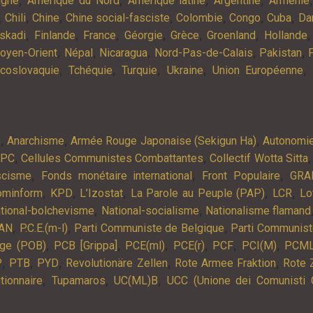
agne
Amérique du Nord
Amérique latine
Argentine
Arménie
,
,
,
,
,
,
,
Chili
Chine
Chine social-fasciste
Colombie
Congo
Cuba
Da
,
,
,
,
,
,
skadi
Finlande
France
Géorgie
Grèce
Groenland
Hollande
,
,
,
,
,
oyen-Orient
Népal
Nicaragua
Nord-Pas-de-Calais
Pakistan
,
,
,
,
,
coslovaquie
Tchéquie
Turquie
Ukraine
Union Européenne
,
,
,
s
Anarchisme
Armée Rouge Japonaise (Sekigun Ha)
Autonomi
,
,
APC
Cellules Communistes Combattantes
Collectif Wotta Sitta
,
,
,
scisme
Fonds monétaire international
Front Populaire
GRA
,
,
,
,
,
ominform
KPD
L’Izostat
La Parole au Peuple (PAP)
LCR
Lo
,
,
tional-bolchevisme
National-socialisme
Nationalisme flamand
,
,
,
AN
P.C.E.(m-l)
Parti Communiste de Belgique
Parti Communist
,
,
,
,
,
,
lge (POB)
PCB [Grippa]
PCE(ml)
PCE(r)
PCF
PCI(M)
PCM
,
,
,
,
,
P
PTB
PYD
Revolutionäre Zellen
Rote Armee Fraktion
Rote 
,
,
,
tionnaire
Tupamaros
UC(ML)B
UCC (Unione dei Comunisti 