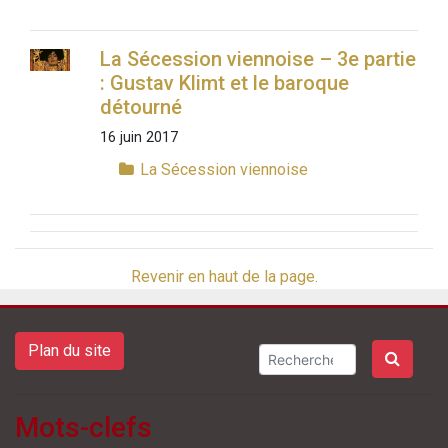
La Sécession viennoise – 3e partie
: Gustav Klimt et le baroque
détourné
16 juin 2017
La Sécession viennoise
Revenir en haut de la page.
Plan du site
Mots-clefs