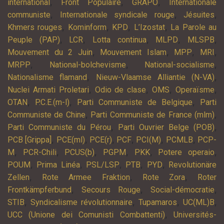
,
,
,
international
Front Populaire
GRAPO
Internationale
,
,
,
communiste
Internationale syndicale rouge
Jésuites
,
,
,
,
Khmers rouges
Kominform
KPD
L’Izostat
La Parole au
,
,
,
,
,
Peuple (PAP)
LCR
Lotta continua
MLPD
MLSPB
,
,
,
,
Mouvement du 2 Juin
Mouvement Islam
MPP
MRI
,
,
,
MRPP
National-bolchevisme
National-socialisme
,
,
Nationalisme flamand
Nieuw-Vlaamse Alliantie (N-VA)
,
,
,
,
Nuclei Armati Proletari
Odio de clase
OMS
Operaïsme
,
,
,
OTAN
P.C.E.(m-l)
Parti Communiste de Belgique
Parti
,
,
Communiste de Chine
Parti Communiste de France (mlm)
,
,
Parti Communiste du Pérou
Parti Ouvrier Belge (POB)
,
,
,
,
,
,
PCB [Grippa]
PCE(ml)
PCE(r)
PCF
PCI(M)
PCMLB
PCP-
,
,
,
,
,
,
M
PCR-Chili
PCUS(b)
PGPM
PKK
Potere operaio
,
,
,
,
,
POUM
Prima Linéa
PSL/LSP
PTB
PYD
Revolutionäre
,
,
,
Zellen
Rote Armee Fraktion
Rote Zora
Roter
,
,
,
Frontkämpferbund
Secours Rouge
Social-démocratie
,
,
,
,
STIB
Syndicalisme révolutionnaire
Tupamaros
UC(ML)B
,
UCC (Unione dei Comunisti Combattenti)
Universités-