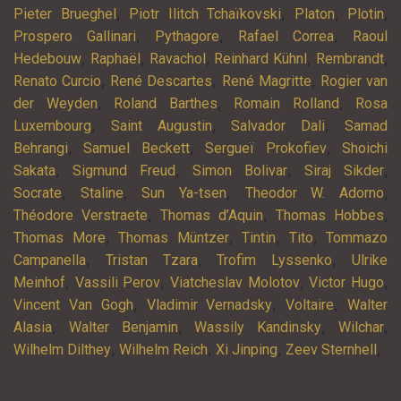
,
,
,
,
Pieter Brueghel
Piotr Ilitch Tchaïkovski
Platon
Plotin
,
,
,
Prospero Gallinari
Pythagore
Rafael Correa
Raoul
,
,
,
,
,
Hedebouw
Raphaël
Ravachol
Reinhard Kühnl
Rembrandt
,
,
,
Renato Curcio
René Descartes
René Magritte
Rogier van
,
,
,
der Weyden
Roland Barthes
Romain Rolland
Rosa
,
,
,
Luxembourg
Saint Augustin
Salvador Dali
Samad
,
,
,
Behrangi
Samuel Beckett
Sergueï Prokofiev
Shoichi
,
,
,
,
Sakata
Sigmund Freud
Simon Bolivar
Siraj Sikder
,
,
,
,
Socrate
Staline
Sun Ya-tsen
Theodor W. Adorno
,
,
,
Théodore Verstraete
Thomas d’Aquin
Thomas Hobbes
,
,
,
,
Thomas More
Thomas Müntzer
Tintin
Tito
Tommazo
,
,
,
Campanella
Tristan Tzara
Trofim Lyssenko
Ulrike
,
,
,
,
Meinhof
Vassili Perov
Viatcheslav Molotov
Victor Hugo
,
,
,
Vincent Van Gogh
Vladimir Vernadsky
Voltaire
Walter
,
,
,
,
Alasia
Walter Benjamin
Wassily Kandinsky
Wilchar
,
,
,
,
Wilhelm Dilthey
Wilhelm Reich
Xi Jinping
Zeev Sternhell