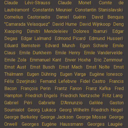
,
,
Claude Lévi-Strauss
Claude Monet
Comte de
,
,
,
Lautréamont
Constantin Meunier
Constantin Stanislavski
,
,
Cornelius Castoriadis
Daniel Guérin
David Benquis
,
,
,
"Camarada Velasquez"
David Hume
David Wijnkoop
Deng
,
,
,
Xiaoping
Dimitri Mendeleïev
Dolores Ibarruri
Edgar
,
,
,
,
Degas
Edgar Lalmand
Edmond Picard
Edmund Husserl
,
,
,
Eduard Bernstein
Edvard Munch
Egon Schiele
Emile
,
,
,
,
Claus
Emile Durkheim
Emile Henry
Emile Vandervelde
,
,
,
,
Emile Zola
Emmanuel Kant
Enver Hoxha
Eric Zemmour
,
,
,
,
Ernst Aust
Ernst Busch
Ernst Mach
Ernst Nolte
Ernst
,
,
,
,
Thälmann
Eugen Dühring
Eugen Varga
Eugène Ionesco
,
,
,
Félix Dzerjinski
Fernand Lefebvre
Fidel Castro
Francis
,
,
,
,
Bacon
François Perin
Frantz Fanon
Franz Kafka
Fred
,
,
,
,
Hampton
Friedrich Engels
Friedrich Nietzsche
Fritz Lang
,
,
,
Gabriel Péri
Gabriele D'Annunzio
Galilée
Gaston
,
,
,
Soumialot
Georg Lukács
Georg Wilhelm Friedrich Hegel
,
,
,
George Berkeley
George Jackson
George Mosse
George
,
,
,
Orwell
Georges Eugène Haussmann
Georges Laugée