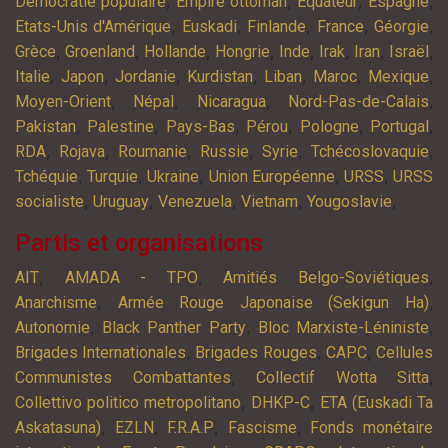
,
,
,
,
Démocratie populaire
Empire ottoman
Equateur
Espagne
,
,
,
,
,
Etats-Unis d'Amérique
Euskadi
Finlande
France
Géorgie
,
,
,
,
,
,
,
,
Grèce
Groenland
Hollande
Hongrie
Inde
Irak
Iran
Israël
,
,
,
,
,
,
,
Italie
Japon
Jordanie
Kurdistan
Liban
Maroc
Mexique
,
,
,
,
Moyen-Orient
Népal
Nicaragua
Nord-Pas-de-Calais
,
,
,
,
,
,
Pakistan
Palestine
Pays-Bas
Pérou
Pologne
Portugal
,
,
,
,
,
,
RDA
Rojava
Roumanie
Russie
Syrie
Tchécoslovaquie
,
,
,
,
,
Tchéquie
Turquie
Ukraine
Union Européenne
URSS
URSS
,
,
,
,
,
socialiste
Uruguay
Venezuela
Vietnam
Yougoslavie
Partis et organisations
,
,
,
AIT
AMADA - TPO
Amitiés Belgo-Soviétiques
,
,
Anarchisme
Armée Rouge Japonaise (Sekigun Ha)
,
,
,
Autonomie
Black Panther Party
Bloc Marxiste-Léniniste
,
,
,
Brigades Internationales
Brigades Rouges
CAPC
Cellules
,
,
Communistes Combattantes
Collectif Wotta Sitta
,
,
Collettivo politico metropolitano
DHKP-C
ETA (Euskadi Ta
,
,
,
,
Askatasuna)
EZLN
F.R.A.P
Fascisme
Fonds monétaire