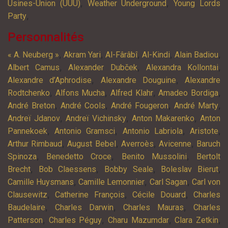
,
,
Usines-Union (UUU)
Weather Underground
Young Lords
,
Party
Personnalités
,
,
,
,
,
« A. Neuberg »
Akram Yari
Al-Fârâbî
Al-Kindi
Alain Badiou
,
,
,
Albert Camus
Alexander Dubček
Alexandra Kollontai
,
,
Alexandre d’Aphrodise
Alexandre Douguine
Alexandre
,
,
,
,
Rodtchenko
Alfons Mucha
Alfred Klahr
Amadeo Bordiga
,
,
,
,
André Breton
André Cools
André Fougeron
André Marty
,
,
,
Andreï Jdanov
Andreï Vichinsky
Anton Makarenko
Anton
,
,
,
,
Pannekoek
Antonio Gramsci
Antonio Labriola
Aristote
,
,
,
,
Arthur Rimbaud
August Bebel
Averroès
Avicenne
Baruch
,
,
,
Spinoza
Benedetto Croce
Benito Mussolini
Bertolt
,
,
,
,
Brecht
Bob Claessens
Bobby Seale
Boleslav Bierut
,
,
,
Camille Huysmans
Camille Lemonnier
Carl Sagan
Carl von
,
,
,
Clausewitz
Catherine François
Cécile Douard
Charles
,
,
,
Baudelaire
Charles Darwin
Charles Mauras
Charles
,
,
,
,
Patterson
Charles Péguy
Charu Mazumdar
Clara Zetkin