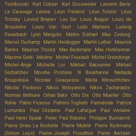
,
,
,
,
Tsiolkovski
Kurt Cobain
Kurt Gossweiler
Lavrenti Beria
,
,
,
,
Le Caravage
Lénine
Léon Frédéric
Léon Tolstoï
Léon
,
,
,
,
Trotsky
Leonid Brejnev
Lou Sin
Louis Aragon
Louis de
,
,
,
Brouckère
Louis Van Geyt
Ludo Martens
Ludwig
,
,
,
,
Feuerbach
Lynn Margulis
Maître Eckhart
Mao Zedong
,
,
,
Marcel Duchamp
Martin Heidegger
Martin Luther
Maurice
,
,
,
,
Barrès
Maurice Thorez
Max Beckmann
Max Horkheimer
,
,
,
,
Maxime Gorki
Médine
Michel Foucault
Michel Graindorge
,
,
,
Michel-Ange
Michelle Loi
Mikhaïl Bakounine
Mikhaïl
,
,
,
Gorbatchev
Moishe Postone
N. Boukharine
Nadejda
,
,
,
Kroupskaïa
Nicolae Ceaușescu
Nikita Khrouchtchev
,
,
,
Nikolaï Fiodorov
Nikos Béloyannis
Níkos Zachariádis
,
,
,
,
Norman Béthune
Orhan Bakir
Otto Dix
Otto Mueller
Otto
,
,
,
,
Rühle
Pablo Picasso
Palmiro Togliatti
Parménide
Patrice
,
,
,
,
Lumumba
Paul Cézanne
Paul Lafargue
Paul Verlaine
,
,
,
Paul-Henri Spaak
Peter Paul Rubens
Philippe Buonarroti
,
,
Pierre Drieu La Rochelle
Pierre Mulele
Pierre Ryckmans
,
,
,
(Simon Leys)
Pierre-Joseph Proudhon
Pieter Aertsen