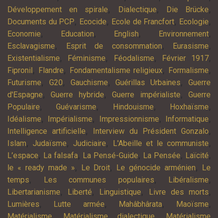
,
,
,
Développement en spirale
Dialectique
Die Brücke
,
,
,
,
Documents du PCP
Ecocide
Ecole de Francfort
Ecologie
,
,
,
,
Economie
Education
English
Environnement
,
,
,
Esclavagisme
Esprit de consommation
Eurasisme
,
,
,
,
Existentialisme
Féminisme
Féodalisme
Février 1917
,
,
,
,
Fipronil
Flandre
Fondamentalisme religieux
Formalisme
,
,
,
,
Futurisme
G20
Gauchisme
Guérillas Urbaines
Guerre
,
,
,
d'Espagne
Guerre hybride
Guerre impérialiste
Guerre
,
,
,
,
Populaire
Guévarisme
Hindouisme
Hoxhaïsme
,
,
,
,
Idéalisme
Impérialisme
Impressionnisme
Informatique
,
,
Intelligence artificielle
Interview du Président Gonzalo
,
,
,
,
Islam
Judaïsme
Judiciaire
L'Abeille et le communiste
,
,
,
,
,
L’espace
La falsafa
La Pensé-Guide
La Pensée
Laïcité
,
,
,
le « ready made »
Le Droit
Le génocide arménien
Le
,
,
,
temps
Les communes populaires
Libéralisme
,
,
,
,
Libertarianisme
Liberté
Linguistique
Livre des morts
,
,
,
,
Lumières
Lutte armée
Mahâbhârata
Maoïsme
,
,
Matérialisme
Matérialisme dialectique
Matérialisme