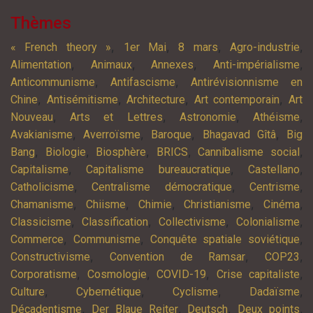
Thèmes
,
,
,
,
« French theory »
1er Mai
8 mars
Agro-industrie
,
,
,
,
Alimentation
Animaux
Annexes
Anti-impérialisme
,
,
Anticommunisme
Antifascisme
Antirévisionnisme en
,
,
,
,
Chine
Antisémitisme
Architecture
Art contemporain
Art
,
,
,
,
Nouveau
Arts et Lettres
Astronomie
Athéisme
,
,
,
,
Avakianisme
Averroïsme
Baroque
Bhagavad Gîtâ
Big
,
,
,
,
,
Bang
Biologie
Biosphère
BRICS
Cannibalisme social
,
,
,
Capitalisme
Capitalisme bureaucratique
Castellano
,
,
,
Catholicisme
Centralisme démocratique
Centrisme
,
,
,
,
,
Chamanisme
Chiisme
Chimie
Christianisme
Cinéma
,
,
,
,
Classicisme
Classification
Collectivisme
Colonialisme
,
,
,
Commerce
Communisme
Conquête spatiale soviétique
,
,
,
Constructivisme
Convention de Ramsar
COP23
,
,
,
,
Corporatisme
Cosmologie
COVID-19
Crise capitaliste
,
,
,
,
Culture
Cybernétique
Cyclisme
Dadaïsme
,
,
,
,
Décadentisme
Der Blaue Reiter
Deutsch
Deux points