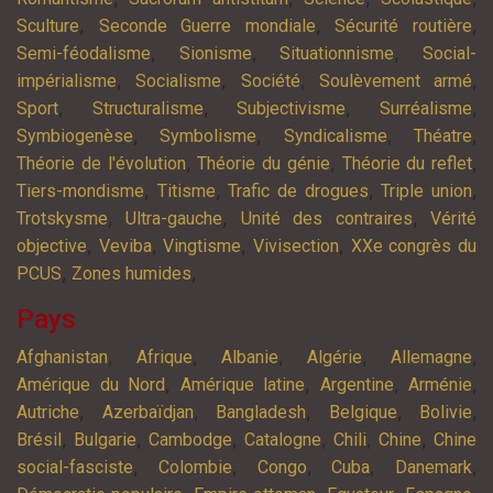
,
,
,
Sculture
Seconde Guerre mondiale
Sécurité routière
,
,
,
Semi-féodalisme
Sionisme
Situationnisme
Social-
,
,
,
,
impérialisme
Socialisme
Société
Soulèvement armé
,
,
,
,
Sport
Structuralisme
Subjectivisme
Surréalisme
,
,
,
,
Symbiogenèse
Symbolisme
Syndicalisme
Théatre
,
,
,
Théorie de l'évolution
Théorie du génie
Théorie du reflet
,
,
,
,
Tiers-mondisme
Titisme
Trafic de drogues
Triple union
,
,
,
Trotskysme
Ultra-gauche
Unité des contraires
Vérité
,
,
,
,
objective
Veviba
Vingtisme
Vivisection
XXe congrès du
,
,
PCUS
Zones humides
Pays
,
,
,
,
,
Afghanistan
Afrique
Albanie
Algérie
Allemagne
,
,
,
,
Amérique du Nord
Amérique latine
Argentine
Arménie
,
,
,
,
,
Autriche
Azerbaïdjan
Bangladesh
Belgique
Bolivie
,
,
,
,
,
,
Brésil
Bulgarie
Cambodge
Catalogne
Chili
Chine
Chine
,
,
,
,
,
social-fasciste
Colombie
Congo
Cuba
Danemark