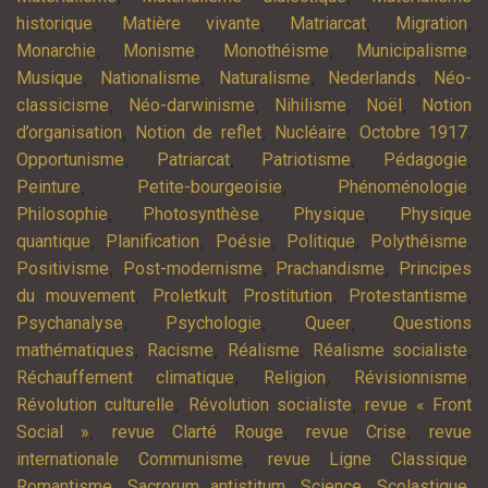
,
,
,
,
historique
Matière vivante
Matriarcat
Migration
,
,
,
,
Monarchie
Monisme
Monothéisme
Municipalisme
,
,
,
,
Musique
Nationalisme
Naturalisme
Nederlands
Néo-
,
,
,
,
classicisme
Néo-darwinisme
Nihilisme
Noël
Notion
,
,
,
,
d’organisation
Notion de reflet
Nucléaire
Octobre 1917
,
,
,
,
Opportunisme
Patriarcat
Patriotisme
Pédagogie
,
,
,
Peinture
Petite-bourgeoisie
Phénoménologie
,
,
,
Philosophie
Photosynthèse
Physique
Physique
,
,
,
,
,
quantique
Planification
Poésie
Politique
Polythéisme
,
,
,
Positivisme
Post-modernisme
Prachandisme
Principes
,
,
,
,
du mouvement
Proletkult
Prostitution
Protestantisme
,
,
,
Psychanalyse
Psychologie
Queer
Questions
,
,
,
,
mathématiques
Racisme
Réalisme
Réalisme socialiste
,
,
,
Réchauffement climatique
Religion
Révisionnisme
,
,
Révolution culturelle
Révolution socialiste
revue « Front
,
,
,
Social »
revue Clarté Rouge
revue Crise
revue
,
,
internationale Communisme
revue Ligne Classique
,
,
,
,
Romantisme
Sacrorum antistitum
Science
Scolastique