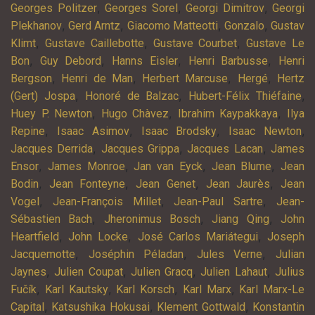
,
,
,
Georges Politzer
Georges Sorel
Georgi Dimitrov
Georgi
,
,
,
,
Plekhanov
Gerd Arntz
Giacomo Matteotti
Gonzalo
Gustav
,
,
,
Klimt
Gustave Caillebotte
Gustave Courbet
Gustave Le
,
,
,
,
Bon
Guy Debord
Hanns Eisler
Henri Barbusse
Henri
,
,
,
,
Bergson
Henri de Man
Herbert Marcuse
Hergé
Hertz
,
,
,
(Gert) Jospa
Honoré de Balzac
Hubert-Félix Thiéfaine
,
,
,
Huey P. Newton
Hugo Chàvez
Ibrahim Kaypakkaya
Ilya
,
,
,
,
Repine
Isaac Asimov
Isaac Brodsky
Isaac Newton
,
,
,
Jacques Derrida
Jacques Grippa
Jacques Lacan
James
,
,
,
,
Ensor
James Monroe
Jan van Eyck
Jean Blume
Jean
,
,
,
,
Bodin
Jean Fonteyne
Jean Genet
Jean Jaurès
Jean
,
,
,
Vogel
Jean-François Millet
Jean-Paul Sartre
Jean-
,
,
,
Sébastien Bach
Jheronimus Bosch
Jiang Qing
John
,
,
,
Heartfield
John Locke
José Carlos Mariátegui
Joseph
,
,
,
Jacquemotte
Joséphin Péladan
Jules Verne
Julian
,
,
,
,
Jaynes
Julien Coupat
Julien Gracq
Julien Lahaut
Julius
,
,
,
,
Fučík
Karl Kautsky
Karl Korsch
Karl Marx
Karl Marx-Le
,
,
,
Capital
Katsushika Hokusai
Klement Gottwald
Konstantin