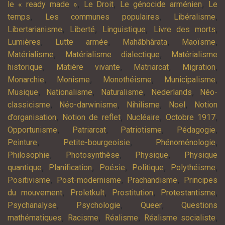
,
,
,
le « ready made »
Le Droit
Le génocide arménien
Le
,
,
,
temps
Les communes populaires
Libéralisme
,
,
,
,
Libertarianisme
Liberté
Linguistique
Livre des morts
,
,
,
,
Lumières
Lutte armée
Mahâbhârata
Maoïsme
,
,
Matérialisme
Matérialisme dialectique
Matérialisme
,
,
,
,
historique
Matière vivante
Matriarcat
Migration
,
,
,
,
Monarchie
Monisme
Monothéisme
Municipalisme
,
,
,
,
Musique
Nationalisme
Naturalisme
Nederlands
Néo-
,
,
,
,
classicisme
Néo-darwinisme
Nihilisme
Noël
Notion
,
,
,
,
d’organisation
Notion de reflet
Nucléaire
Octobre 1917
,
,
,
,
Opportunisme
Patriarcat
Patriotisme
Pédagogie
,
,
,
Peinture
Petite-bourgeoisie
Phénoménologie
,
,
,
Philosophie
Photosynthèse
Physique
Physique
,
,
,
,
,
quantique
Planification
Poésie
Politique
Polythéisme
,
,
,
Positivisme
Post-modernisme
Prachandisme
Principes
,
,
,
,
du mouvement
Proletkult
Prostitution
Protestantisme
,
,
,
Psychanalyse
Psychologie
Queer
Questions
,
,
,
,
mathématiques
Racisme
Réalisme
Réalisme socialiste