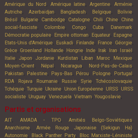
,
,
,
,
Amérique du Nord
Amérique latine
Argentine
Arménie
,
,
,
,
,
Autriche
Azerbaïdjan
Bangladesh
Belgique
Bolivie
,
,
,
,
,
,
Brésil
Bulgarie
Cambodge
Catalogne
Chili
Chine
Chine
,
,
,
,
,
social-fasciste
Colombie
Congo
Cuba
Danemark
,
,
,
,
Démocratie populaire
Empire ottoman
Equateur
Espagne
,
,
,
,
,
Etats-Unis d'Amérique
Euskadi
Finlande
France
Géorgie
,
,
,
,
,
,
,
,
Grèce
Groenland
Hollande
Hongrie
Inde
Irak
Iran
Israël
,
,
,
,
,
,
,
Italie
Japon
Jordanie
Kurdistan
Liban
Maroc
Mexique
,
,
,
,
Moyen-Orient
Népal
Nicaragua
Nord-Pas-de-Calais
,
,
,
,
,
,
Pakistan
Palestine
Pays-Bas
Pérou
Pologne
Portugal
,
,
,
,
,
,
RDA
Rojava
Roumanie
Russie
Syrie
Tchécoslovaquie
,
,
,
,
,
Tchéquie
Turquie
Ukraine
Union Européenne
URSS
URSS
,
,
,
,
,
socialiste
Uruguay
Venezuela
Vietnam
Yougoslavie
Partis et organisations
,
,
,
AIT
AMADA - TPO
Amitiés Belgo-Soviétiques
,
,
Anarchisme
Armée Rouge Japonaise (Sekigun Ha)
,
,
,
Autonomie
Black Panther Party
Bloc Marxiste-Léniniste