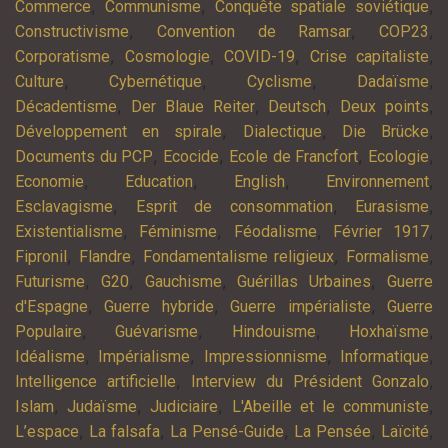
,
,
,
Commerce
Communisme
Conquête spatiale soviétique
,
,
,
Constructivisme
Convention de Ramsar
COP23
,
,
,
,
Corporatisme
Cosmologie
COVID-19
Crise capitaliste
,
,
,
,
Culture
Cybernétique
Cyclisme
Dadaïsme
,
,
,
,
Décadentisme
Der Blaue Reiter
Deutsch
Deux points
,
,
,
Développement en spirale
Dialectique
Die Brücke
,
,
,
,
Documents du PCP
Ecocide
Ecole de Francfort
Ecologie
,
,
,
,
Economie
Education
English
Environnement
,
,
,
Esclavagisme
Esprit de consommation
Eurasisme
,
,
,
,
Existentialisme
Féminisme
Féodalisme
Février 1917
,
,
,
,
Fipronil
Flandre
Fondamentalisme religieux
Formalisme
,
,
,
,
Futurisme
G20
Gauchisme
Guérillas Urbaines
Guerre
,
,
,
d'Espagne
Guerre hybride
Guerre impérialiste
Guerre
,
,
,
,
Populaire
Guévarisme
Hindouisme
Hoxhaïsme
,
,
,
,
Idéalisme
Impérialisme
Impressionnisme
Informatique
,
,
Intelligence artificielle
Interview du Président Gonzalo
,
,
,
,
Islam
Judaïsme
Judiciaire
L'Abeille et le communiste
,
,
,
,
,
L’espace
La falsafa
La Pensé-Guide
La Pensée
Laïcité