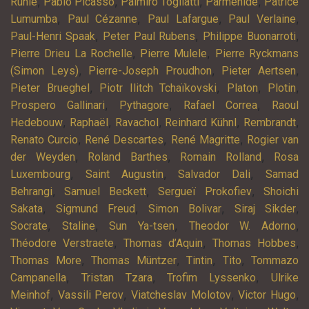
,
,
,
,
Rühle
Pablo Picasso
Palmiro Togliatti
Parménide
Patrice
,
,
,
,
Lumumba
Paul Cézanne
Paul Lafargue
Paul Verlaine
,
,
,
Paul-Henri Spaak
Peter Paul Rubens
Philippe Buonarroti
,
,
Pierre Drieu La Rochelle
Pierre Mulele
Pierre Ryckmans
,
,
,
(Simon Leys)
Pierre-Joseph Proudhon
Pieter Aertsen
,
,
,
,
Pieter Brueghel
Piotr Ilitch Tchaïkovski
Platon
Plotin
,
,
,
Prospero Gallinari
Pythagore
Rafael Correa
Raoul
,
,
,
,
,
Hedebouw
Raphaël
Ravachol
Reinhard Kühnl
Rembrandt
,
,
,
Renato Curcio
René Descartes
René Magritte
Rogier van
,
,
,
der Weyden
Roland Barthes
Romain Rolland
Rosa
,
,
,
Luxembourg
Saint Augustin
Salvador Dali
Samad
,
,
,
Behrangi
Samuel Beckett
Sergueï Prokofiev
Shoichi
,
,
,
,
Sakata
Sigmund Freud
Simon Bolivar
Siraj Sikder
,
,
,
,
Socrate
Staline
Sun Ya-tsen
Theodor W. Adorno
,
,
,
Théodore Verstraete
Thomas d’Aquin
Thomas Hobbes
,
,
,
,
Thomas More
Thomas Müntzer
Tintin
Tito
Tommazo
,
,
,
Campanella
Tristan Tzara
Trofim Lyssenko
Ulrike
,
,
,
,
Meinhof
Vassili Perov
Viatcheslav Molotov
Victor Hugo