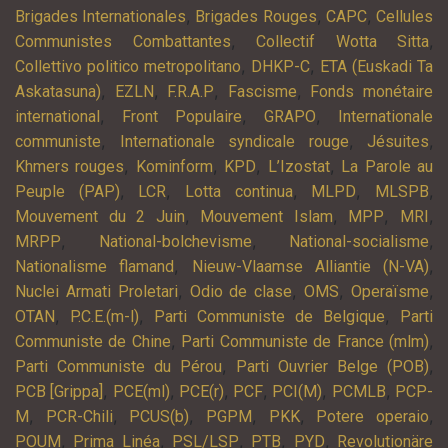
,
,
,
Brigades Internationales
Brigades Rouges
CAPC
Cellules
,
,
Communistes Combattantes
Collectif Wotta Sitta
,
,
Collettivo politico metropolitano
DHKP-C
ETA (Euskadi Ta
,
,
,
,
Askatasuna)
EZLN
F.R.A.P
Fascisme
Fonds monétaire
,
,
,
international
Front Populaire
GRAPO
Internationale
,
,
,
communiste
Internationale syndicale rouge
Jésuites
,
,
,
,
Khmers rouges
Kominform
KPD
L’Izostat
La Parole au
,
,
,
,
,
Peuple (PAP)
LCR
Lotta continua
MLPD
MLSPB
,
,
,
,
Mouvement du 2 Juin
Mouvement Islam
MPP
MRI
,
,
,
MRPP
National-bolchevisme
National-socialisme
,
,
Nationalisme flamand
Nieuw-Vlaamse Alliantie (N-VA)
,
,
,
,
Nuclei Armati Proletari
Odio de clase
OMS
Operaïsme
,
,
,
OTAN
P.C.E.(m-l)
Parti Communiste de Belgique
Parti
,
,
Communiste de Chine
Parti Communiste de France (mlm)
,
,
Parti Communiste du Pérou
Parti Ouvrier Belge (POB)
,
,
,
,
,
,
PCB [Grippa]
PCE(ml)
PCE(r)
PCF
PCI(M)
PCMLB
PCP-
,
,
,
,
,
,
M
PCR-Chili
PCUS(b)
PGPM
PKK
Potere operaio
,
,
,
,
,
POUM
Prima Linéa
PSL/LSP
PTB
PYD
Revolutionäre