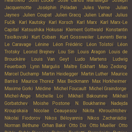
,
,
,
Heartfield
John Locke
José Carlos Mariátegui
Joseph
,
,
,
Jacquemotte
Joséphin Péladan
Jules Verne
Julian
,
,
,
,
Jaynes
Julien Coupat
Julien Gracq
Julien Lahaut
Julius
,
,
,
,
Fučík
Karl Kautsky
Karl Korsch
Karl Marx
Karl Marx-Le
,
,
,
Capital
Katsushika Hokusai
Klement Gottwald
Konstantin
,
,
,
,
Tsiolkovski
Kurt Cobain
Kurt Gossweiler
Lavrenti Beria
,
,
,
,
Le Caravage
Lénine
Léon Frédéric
Léon Tolstoï
Léon
,
,
,
,
Trotsky
Leonid Brejnev
Lou Sin
Louis Aragon
Louis de
,
,
,
Brouckère
Louis Van Geyt
Ludo Martens
Ludwig
,
,
,
,
Feuerbach
Lynn Margulis
Maître Eckhart
Mao Zedong
,
,
,
Marcel Duchamp
Martin Heidegger
Martin Luther
Maurice
,
,
,
,
Barrès
Maurice Thorez
Max Beckmann
Max Horkheimer
,
,
,
,
Maxime Gorki
Médine
Michel Foucault
Michel Graindorge
,
,
,
Michel-Ange
Michelle Loi
Mikhaïl Bakounine
Mikhaïl
,
,
,
Gorbatchev
Moishe Postone
N. Boukharine
Nadejda
,
,
,
Kroupskaïa
Nicolae Ceaușescu
Nikita Khrouchtchev
,
,
,
Nikolaï Fiodorov
Nikos Béloyannis
Níkos Zachariádis
,
,
,
,
Norman Béthune
Orhan Bakir
Otto Dix
Otto Mueller
Otto