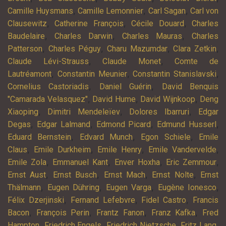
,
,
,
Camille Huysmans
Camille Lemonnier
Carl Sagan
Carl von
,
,
,
Clausewitz
Catherine François
Cécile Douard
Charles
,
,
,
Baudelaire
Charles Darwin
Charles Mauras
Charles
,
,
,
,
Patterson
Charles Péguy
Charu Mazumdar
Clara Zetkin
,
,
Claude Lévi-Strauss
Claude Monet
Comte de
,
,
,
Lautréamont
Constantin Meunier
Constantin Stanislavski
,
,
Cornelius Castoriadis
Daniel Guérin
David Benquis
,
,
,
"Camarada Velasquez"
David Hume
David Wijnkoop
Deng
,
,
,
Xiaoping
Dimitri Mendeleïev
Dolores Ibarruri
Edgar
,
,
,
,
Degas
Edgar Lalmand
Edmond Picard
Edmund Husserl
,
,
,
Eduard Bernstein
Edvard Munch
Egon Schiele
Emile
,
,
,
,
Claus
Emile Durkheim
Emile Henry
Emile Vandervelde
,
,
,
,
Emile Zola
Emmanuel Kant
Enver Hoxha
Eric Zemmour
,
,
,
,
Ernst Aust
Ernst Busch
Ernst Mach
Ernst Nolte
Ernst
,
,
,
,
Thälmann
Eugen Dühring
Eugen Varga
Eugène Ionesco
,
,
,
Félix Dzerjinski
Fernand Lefebvre
Fidel Castro
Francis
,
,
,
,
Bacon
François Perin
Frantz Fanon
Franz Kafka
Fred
,
,
,
,
Hampton
Friedrich Engels
Friedrich Nietzsche
Fritz Lang