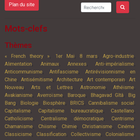
Plan du site
Mots-clefs
Thèmes
,
,
,
,
« French theory »
1er Mai
8 mars
Agro-industrie
,
,
,
,
Alimentation
Animaux
Annexes
Anti-impérialisme
,
,
Anticommunisme
Antifascisme
Antirévisionnisme en
,
,
,
,
Chine
Antisémitisme
Architecture
Art contemporain
Art
,
,
,
,
Nouveau
Arts et Lettres
Astronomie
Athéisme
,
,
,
,
Avakianisme
Averroïsme
Baroque
Bhagavad Gîtâ
Big
,
,
,
,
,
Bang
Biologie
Biosphère
BRICS
Cannibalisme social
,
,
,
Capitalisme
Capitalisme bureaucratique
Castellano
,
,
,
Catholicisme
Centralisme démocratique
Centrisme
,
,
,
,
,
Chamanisme
Chiisme
Chimie
Christianisme
Cinéma
,
,
,
,
Classicisme
Classification
Collectivisme
Colonialisme