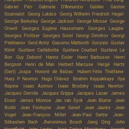
,
,
,
Gabriel Péri
Gabriele D'Annunzio
Galilée
Gaston
,
,
,
Soumialot
Georg Lukács
Georg Wilhelm Friedrich Hegel
,
,
,
George Berkeley
George Jackson
George Mosse
George
,
,
,
Orwell
Georges Eugène Haussmann
Georges Laugée
,
,
,
Georges Politzer
Georges Sorel
Georgi Dimitrov
Georgi
,
,
,
,
Plekhanov
Gerd Arntz
Giacomo Matteotti
Gonzalo
Gustav
,
,
,
Klimt
Gustave Caillebotte
Gustave Courbet
Gustave Le
,
,
,
,
Bon
Guy Debord
Hanns Eisler
Henri Barbusse
Henri
,
,
,
,
Bergson
Henri de Man
Herbert Marcuse
Hergé
Hertz
,
,
,
(Gert) Jospa
Honoré de Balzac
Hubert-Félix Thiéfaine
,
,
,
Huey P. Newton
Hugo Chàvez
Ibrahim Kaypakkaya
Ilya
,
,
,
,
Repine
Isaac Asimov
Isaac Brodsky
Isaac Newton
,
,
,
Jacques Derrida
Jacques Grippa
Jacques Lacan
James
,
,
,
,
Ensor
James Monroe
Jan van Eyck
Jean Blume
Jean
,
,
,
,
Bodin
Jean Fonteyne
Jean Genet
Jean Jaurès
Jean
,
,
,
Vogel
Jean-François Millet
Jean-Paul Sartre
Jean-
,
,
,
Sébastien Bach
Jheronimus Bosch
Jiang Qing
John