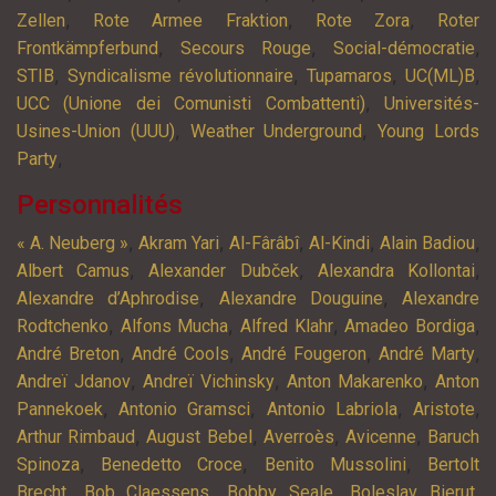
,
,
,
Zellen
Rote Armee Fraktion
Rote Zora
Roter
,
,
,
Frontkämpferbund
Secours Rouge
Social-démocratie
,
,
,
,
STIB
Syndicalisme révolutionnaire
Tupamaros
UC(ML)B
,
UCC (Unione dei Comunisti Combattenti)
Universités-
,
,
Usines-Union (UUU)
Weather Underground
Young Lords
,
Party
Personnalités
,
,
,
,
,
« A. Neuberg »
Akram Yari
Al-Fârâbî
Al-Kindi
Alain Badiou
,
,
,
Albert Camus
Alexander Dubček
Alexandra Kollontai
,
,
Alexandre d’Aphrodise
Alexandre Douguine
Alexandre
,
,
,
,
Rodtchenko
Alfons Mucha
Alfred Klahr
Amadeo Bordiga
,
,
,
,
André Breton
André Cools
André Fougeron
André Marty
,
,
,
Andreï Jdanov
Andreï Vichinsky
Anton Makarenko
Anton
,
,
,
,
Pannekoek
Antonio Gramsci
Antonio Labriola
Aristote
,
,
,
,
Arthur Rimbaud
August Bebel
Averroès
Avicenne
Baruch
,
,
,
Spinoza
Benedetto Croce
Benito Mussolini
Bertolt
,
,
,
,
Brecht
Bob Claessens
Bobby Seale
Boleslav Bierut