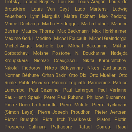
,
,
,
,
Trotsky
Leonid Brejnev
Lou Sin
Louis Aragon
Louis de
,
,
,
Brouckère
Louis Van Geyt
Ludo Martens
Ludwig
,
,
,
,
Feuerbach
Lynn Margulis
Maître Eckhart
Mao Zedong
,
,
,
Marcel Duchamp
Martin Heidegger
Martin Luther
Maurice
,
,
,
,
Barrès
Maurice Thorez
Max Beckmann
Max Horkheimer
,
,
,
,
Maxime Gorki
Médine
Michel Foucault
Michel Graindorge
,
,
,
Michel-Ange
Michelle Loi
Mikhaïl Bakounine
Mikhaïl
,
,
,
Gorbatchev
Moishe Postone
N. Boukharine
Nadejda
,
,
,
Kroupskaïa
Nicolae Ceaușescu
Nikita Khrouchtchev
,
,
,
Nikolaï Fiodorov
Nikos Béloyannis
Níkos Zachariádis
,
,
,
,
Norman Béthune
Orhan Bakir
Otto Dix
Otto Mueller
Otto
,
,
,
,
Rühle
Pablo Picasso
Palmiro Togliatti
Parménide
Patrice
,
,
,
,
Lumumba
Paul Cézanne
Paul Lafargue
Paul Verlaine
,
,
,
Paul-Henri Spaak
Peter Paul Rubens
Philippe Buonarroti
,
,
Pierre Drieu La Rochelle
Pierre Mulele
Pierre Ryckmans
,
,
,
(Simon Leys)
Pierre-Joseph Proudhon
Pieter Aertsen
,
,
,
,
Pieter Brueghel
Piotr Ilitch Tchaïkovski
Platon
Plotin
,
,
,
Prospero Gallinari
Pythagore
Rafael Correa
Raoul