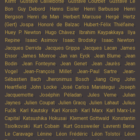
,
,
,
Klimt
Gustave Caillebotte
Gustave Courbet
Gustave Le
,
,
,
,
Bon
Guy Debord
Hanns Eisler
Henri Barbusse
Henri
,
,
,
,
Bergson
Henri de Man
Herbert Marcuse
Hergé
Hertz
,
,
,
(Gert) Jospa
Honoré de Balzac
Hubert-Félix Thiéfaine
,
,
,
Huey P. Newton
Hugo Chàvez
Ibrahim Kaypakkaya
Ilya
,
,
,
,
Repine
Isaac Asimov
Isaac Brodsky
Isaac Newton
,
,
,
Jacques Derrida
Jacques Grippa
Jacques Lacan
James
,
,
,
,
Ensor
James Monroe
Jan van Eyck
Jean Blume
Jean
,
,
,
,
Bodin
Jean Fonteyne
Jean Genet
Jean Jaurès
Jean
,
,
,
Vogel
Jean-François Millet
Jean-Paul Sartre
Jean-
,
,
,
Sébastien Bach
Jheronimus Bosch
Jiang Qing
John
,
,
,
Heartfield
John Locke
José Carlos Mariátegui
Joseph
,
,
,
Jacquemotte
Joséphin Péladan
Jules Verne
Julian
,
,
,
,
Jaynes
Julien Coupat
Julien Gracq
Julien Lahaut
Julius
,
,
,
,
Fučík
Karl Kautsky
Karl Korsch
Karl Marx
Karl Marx-Le
,
,
,
Capital
Katsushika Hokusai
Klement Gottwald
Konstantin
,
,
,
,
Tsiolkovski
Kurt Cobain
Kurt Gossweiler
Lavrenti Beria
,
,
,
,
Le Caravage
Lénine
Léon Frédéric
Léon Tolstoï
Léon