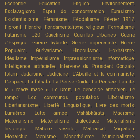
,
,
,
,
Economie
Education
English
Environnement
,
,
,
Esclavagisme
Esprit de consommation
Eurasisme
,
,
,
,
Existentialisme
Féminisme
Féodalisme
Février 1917
,
,
,
,
Fipronil
Flandre
Fondamentalisme religieux
Formalisme
,
,
,
,
Futurisme
G20
Gauchisme
Guérillas Urbaines
Guerre
,
,
,
d'Espagne
Guerre hybride
Guerre impérialiste
Guerre
,
,
,
,
Populaire
Guévarisme
Hindouisme
Hoxhaïsme
,
,
,
,
Idéalisme
Impérialisme
Impressionnisme
Informatique
,
,
Intelligence artificielle
Interview du Président Gonzalo
,
,
,
,
Islam
Judaïsme
Judiciaire
L'Abeille et le communiste
,
,
,
,
,
L’espace
La falsafa
La Pensé-Guide
La Pensée
Laïcité
,
,
,
le « ready made »
Le Droit
Le génocide arménien
Le
,
,
,
temps
Les communes populaires
Libéralisme
,
,
,
,
Libertarianisme
Liberté
Linguistique
Livre des morts
,
,
,
,
Lumières
Lutte armée
Mahâbhârata
Maoïsme
,
,
Matérialisme
Matérialisme dialectique
Matérialisme
,
,
,
,
historique
Matière vivante
Matriarcat
Migration
,
,
,
,
Monarchie
Monisme
Monothéisme
Municipalisme