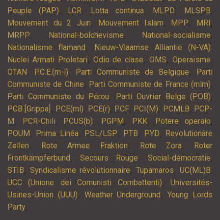
,
,
,
,
,
Peuple (PAP)
LCR
Lotta continua
MLPD
MLSPB
,
,
,
,
Mouvement du 2 Juin
Mouvement Islam
MPP
MRI
,
,
,
MRPP
National-bolchevisme
National-socialisme
,
,
Nationalisme flamand
Nieuw-Vlaamse Alliantie (N-VA)
,
,
,
,
Nuclei Armati Proletari
Odio de clase
OMS
Operaïsme
,
,
,
OTAN
P.C.E.(m-l)
Parti Communiste de Belgique
Parti
,
,
Communiste de Chine
Parti Communiste de France (mlm)
,
,
Parti Communiste du Pérou
Parti Ouvrier Belge (POB)
,
,
,
,
,
,
PCB [Grippa]
PCE(ml)
PCE(r)
PCF
PCI(M)
PCMLB
PCP-
,
,
,
,
,
,
M
PCR-Chili
PCUS(b)
PGPM
PKK
Potere operaio
,
,
,
,
,
POUM
Prima Linéa
PSL/LSP
PTB
PYD
Revolutionäre
,
,
,
Zellen
Rote Armee Fraktion
Rote Zora
Roter
,
,
,
Frontkämpferbund
Secours Rouge
Social-démocratie
,
,
,
,
STIB
Syndicalisme révolutionnaire
Tupamaros
UC(ML)B
,
UCC (Unione dei Comunisti Combattenti)
Universités-
,
,
Usines-Union (UUU)
Weather Underground
Young Lords
,
Party