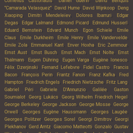
,
,
Cornelius Castoriadis
Daniel Guérin
David Benquis
,
,
,
"Camarada Velasquez"
David Hume
David Wijnkoop
Deng
,
,
,
Xiaoping
Dimitri Mendeleïev
Dolores Ibarruri
Edgar
,
,
,
,
Degas
Edgar Lalmand
Edmond Picard
Edmund Husserl
,
,
,
Eduard Bernstein
Edvard Munch
Egon Schiele
Emile
,
,
,
,
Claus
Emile Durkheim
Emile Henry
Emile Vandervelde
,
,
,
,
Emile Zola
Emmanuel Kant
Enver Hoxha
Eric Zemmour
,
,
,
,
Ernst Aust
Ernst Busch
Ernst Mach
Ernst Nolte
Ernst
,
,
,
,
Thälmann
Eugen Dühring
Eugen Varga
Eugène Ionesco
,
,
,
Félix Dzerjinski
Fernand Lefebvre
Fidel Castro
Francis
,
,
,
,
Bacon
François Perin
Frantz Fanon
Franz Kafka
Fred
,
,
,
,
Hampton
Friedrich Engels
Friedrich Nietzsche
Fritz Lang
,
,
,
Gabriel Péri
Gabriele D'Annunzio
Galilée
Gaston
,
,
,
Soumialot
Georg Lukács
Georg Wilhelm Friedrich Hegel
,
,
,
George Berkeley
George Jackson
George Mosse
George
,
,
,
Orwell
Georges Eugène Haussmann
Georges Laugée
,
,
,
Georges Politzer
Georges Sorel
Georgi Dimitrov
Georgi
,
,
,
,
Plekhanov
Gerd Arntz
Giacomo Matteotti
Gonzalo
Gustav