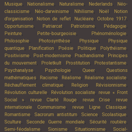
,
,
,
,
Musique
Nationalisme
Naturalisme
Nederlands
Néo-
,
,
,
,
classicisme
Néo-darwinisme
Nihilisme
Noël
Notion
,
,
,
,
d’organisation
Notion de reflet
Nucléaire
Octobre 1917
,
,
,
,
Opportunisme
Patriarcat
Patriotisme
Pédagogie
,
,
,
Peinture
Petite-bourgeoisie
Phénoménologie
,
,
,
Philosophie
Photosynthèse
Physique
Physique
,
,
,
,
,
quantique
Planification
Poésie
Politique
Polythéisme
,
,
,
Positivisme
Post-modernisme
Prachandisme
Principes
,
,
,
,
du mouvement
Proletkult
Prostitution
Protestantisme
,
,
,
Psychanalyse
Psychologie
Queer
Questions
,
,
,
,
mathématiques
Racisme
Réalisme
Réalisme socialiste
,
,
,
Réchauffement climatique
Religion
Révisionnisme
,
,
Révolution culturelle
Révolution socialiste
revue « Front
,
,
,
Social »
revue Clarté Rouge
revue Crise
revue
,
,
internationale Communisme
revue Ligne Classique
,
,
,
,
Romantisme
Sacrorum antistitum
Science
Scolastique
,
,
,
Sculture
Seconde Guerre mondiale
Sécurité routière
,
,
,
Semi-féodalisme
Sionisme
Situationnisme
Social-