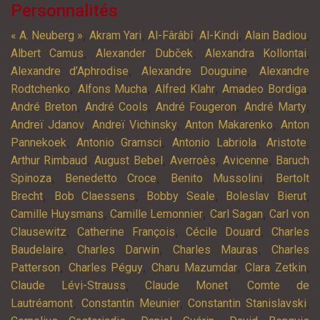
Personnalités
,
,
,
,
,
« A. Neuberg »
Akram Yari
Al-Fârâbî
Al-Kindi
Alain Badiou
,
,
,
Albert Camus
Alexander Dubček
Alexandra Kollontai
,
,
Alexandre d’Aphrodise
Alexandre Douguine
Alexandre
,
,
,
,
Rodtchenko
Alfons Mucha
Alfred Klahr
Amadeo Bordiga
,
,
,
,
André Breton
André Cools
André Fougeron
André Marty
,
,
,
Andreï Jdanov
Andreï Vichinsky
Anton Makarenko
Anton
,
,
,
,
Pannekoek
Antonio Gramsci
Antonio Labriola
Aristote
,
,
,
,
Arthur Rimbaud
August Bebel
Averroès
Avicenne
Baruch
,
,
,
Spinoza
Benedetto Croce
Benito Mussolini
Bertolt
,
,
,
,
Brecht
Bob Claessens
Bobby Seale
Boleslav Bierut
,
,
,
Camille Huysmans
Camille Lemonnier
Carl Sagan
Carl von
,
,
,
Clausewitz
Catherine François
Cécile Douard
Charles
,
,
,
Baudelaire
Charles Darwin
Charles Mauras
Charles
,
,
,
,
Patterson
Charles Péguy
Charu Mazumdar
Clara Zetkin
,
,
Claude Lévi-Strauss
Claude Monet
Comte de
,
,
,
Lautréamont
Constantin Meunier
Constantin Stanislavski