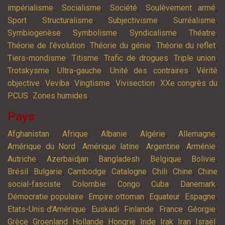
,
,
,
,
impérialisme
Socialisme
Société
Soulèvement armé
,
,
,
,
Sport
Structuralisme
Subjectivisme
Surréalisme
,
,
,
,
Symbiogenèse
Symbolisme
Syndicalisme
Théatre
,
,
,
Théorie de l'évolution
Théorie du génie
Théorie du reflet
,
,
,
,
Tiers-mondisme
Titisme
Trafic de drogues
Triple union
,
,
,
Trotskysme
Ultra-gauche
Unité des contraires
Vérité
,
,
,
,
objective
Veviba
Vingtisme
Vivisection
XXe congrès du
,
,
PCUS
Zones humides
Pays
,
,
,
,
,
Afghanistan
Afrique
Albanie
Algérie
Allemagne
,
,
,
,
Amérique du Nord
Amérique latine
Argentine
Arménie
,
,
,
,
,
Autriche
Azerbaïdjan
Bangladesh
Belgique
Bolivie
,
,
,
,
,
,
Brésil
Bulgarie
Cambodge
Catalogne
Chili
Chine
Chine
,
,
,
,
,
social-fasciste
Colombie
Congo
Cuba
Danemark
,
,
,
,
Démocratie populaire
Empire ottoman
Equateur
Espagne
,
,
,
,
,
Etats-Unis d'Amérique
Euskadi
Finlande
France
Géorgie
,
,
,
,
,
,
,
,
Grèce
Groenland
Hollande
Hongrie
Inde
Irak
Iran
Israël