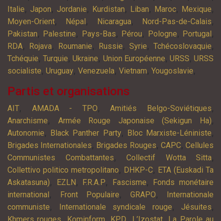
,
,
,
,
,
,
,
Italie
Japon
Jordanie
Kurdistan
Liban
Maroc
Mexique
,
,
,
,
Moyen-Orient
Népal
Nicaragua
Nord-Pas-de-Calais
,
,
,
,
,
,
Pakistan
Palestine
Pays-Bas
Pérou
Pologne
Portugal
,
,
,
,
,
,
RDA
Rojava
Roumanie
Russie
Syrie
Tchécoslovaquie
,
,
,
,
,
Tchéquie
Turquie
Ukraine
Union Européenne
URSS
URSS
,
,
,
,
,
socialiste
Uruguay
Venezuela
Vietnam
Yougoslavie
Partis et organisations
,
,
,
AIT
AMADA - TPO
Amitiés Belgo-Soviétiques
,
,
Anarchisme
Armée Rouge Japonaise (Sekigun Ha)
,
,
,
Autonomie
Black Panther Party
Bloc Marxiste-Léniniste
,
,
,
Brigades Internationales
Brigades Rouges
CAPC
Cellules
,
,
Communistes Combattantes
Collectif Wotta Sitta
,
,
Collettivo politico metropolitano
DHKP-C
ETA (Euskadi Ta
,
,
,
,
Askatasuna)
EZLN
F.R.A.P
Fascisme
Fonds monétaire
,
,
,
international
Front Populaire
GRAPO
Internationale
,
,
,
communiste
Internationale syndicale rouge
Jésuites
,
,
,
,
Khmers rouges
Kominform
KPD
L’Izostat
La Parole au