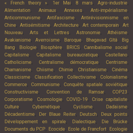
,
,
,
,
« French theory »
1er Mai
8 mars
Agro-industrie
,
,
,
,
Alimentation
Animaux
Annexes
Anti-impérialisme
,
,
Anticommunisme
Antifascisme
Antirévisionnisme en
,
,
,
,
Chine
Antisémitisme
Architecture
Art contemporain
Art
,
,
,
,
Nouveau
Arts et Lettres
Astronomie
Athéisme
,
,
,
,
Avakianisme
Averroïsme
Baroque
Bhagavad Gîtâ
Big
,
,
,
,
,
Bang
Biologie
Biosphère
BRICS
Cannibalisme social
,
,
,
Capitalisme
Capitalisme bureaucratique
Castellano
,
,
,
Catholicisme
Centralisme démocratique
Centrisme
,
,
,
,
,
Chamanisme
Chiisme
Chimie
Christianisme
Cinéma
,
,
,
,
Classicisme
Classification
Collectivisme
Colonialisme
,
,
,
Commerce
Communisme
Conquête spatiale soviétique
,
,
,
Constructivisme
Convention de Ramsar
COP23
,
,
,
,
Corporatisme
Cosmologie
COVID-19
Crise capitaliste
,
,
,
,
Culture
Cybernétique
Cyclisme
Dadaïsme
,
,
,
,
Décadentisme
Der Blaue Reiter
Deutsch
Deux points
,
,
,
Développement en spirale
Dialectique
Die Brücke
,
,
,
,
Documents du PCP
Ecocide
Ecole de Francfort
Ecologie