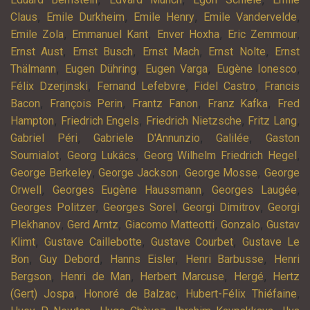
,
,
,
,
Claus
Emile Durkheim
Emile Henry
Emile Vandervelde
,
,
,
,
Emile Zola
Emmanuel Kant
Enver Hoxha
Eric Zemmour
,
,
,
,
Ernst Aust
Ernst Busch
Ernst Mach
Ernst Nolte
Ernst
,
,
,
,
Thälmann
Eugen Dühring
Eugen Varga
Eugène Ionesco
,
,
,
Félix Dzerjinski
Fernand Lefebvre
Fidel Castro
Francis
,
,
,
,
Bacon
François Perin
Frantz Fanon
Franz Kafka
Fred
,
,
,
,
Hampton
Friedrich Engels
Friedrich Nietzsche
Fritz Lang
,
,
,
Gabriel Péri
Gabriele D'Annunzio
Galilée
Gaston
,
,
,
Soumialot
Georg Lukács
Georg Wilhelm Friedrich Hegel
,
,
,
George Berkeley
George Jackson
George Mosse
George
,
,
,
Orwell
Georges Eugène Haussmann
Georges Laugée
,
,
,
Georges Politzer
Georges Sorel
Georgi Dimitrov
Georgi
,
,
,
,
Plekhanov
Gerd Arntz
Giacomo Matteotti
Gonzalo
Gustav
,
,
,
Klimt
Gustave Caillebotte
Gustave Courbet
Gustave Le
,
,
,
,
Bon
Guy Debord
Hanns Eisler
Henri Barbusse
Henri
,
,
,
,
Bergson
Henri de Man
Herbert Marcuse
Hergé
Hertz
,
,
,
(Gert) Jospa
Honoré de Balzac
Hubert-Félix Thiéfaine