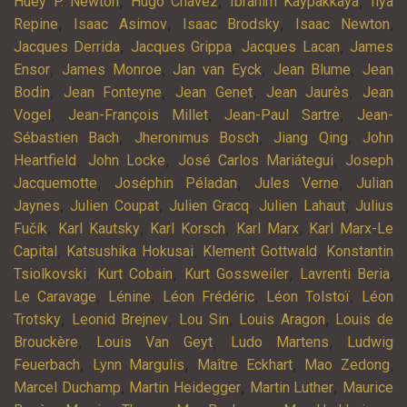
,
,
,
Huey P. Newton
Hugo Chàvez
Ibrahim Kaypakkaya
Ilya
,
,
,
,
Repine
Isaac Asimov
Isaac Brodsky
Isaac Newton
,
,
,
Jacques Derrida
Jacques Grippa
Jacques Lacan
James
,
,
,
,
Ensor
James Monroe
Jan van Eyck
Jean Blume
Jean
,
,
,
,
Bodin
Jean Fonteyne
Jean Genet
Jean Jaurès
Jean
,
,
,
Vogel
Jean-François Millet
Jean-Paul Sartre
Jean-
,
,
,
Sébastien Bach
Jheronimus Bosch
Jiang Qing
John
,
,
,
Heartfield
John Locke
José Carlos Mariátegui
Joseph
,
,
,
Jacquemotte
Joséphin Péladan
Jules Verne
Julian
,
,
,
,
Jaynes
Julien Coupat
Julien Gracq
Julien Lahaut
Julius
,
,
,
,
Fučík
Karl Kautsky
Karl Korsch
Karl Marx
Karl Marx-Le
,
,
,
Capital
Katsushika Hokusai
Klement Gottwald
Konstantin
,
,
,
,
Tsiolkovski
Kurt Cobain
Kurt Gossweiler
Lavrenti Beria
,
,
,
,
Le Caravage
Lénine
Léon Frédéric
Léon Tolstoï
Léon
,
,
,
,
Trotsky
Leonid Brejnev
Lou Sin
Louis Aragon
Louis de
,
,
,
Brouckère
Louis Van Geyt
Ludo Martens
Ludwig
,
,
,
,
Feuerbach
Lynn Margulis
Maître Eckhart
Mao Zedong
,
,
,
Marcel Duchamp
Martin Heidegger
Martin Luther
Maurice