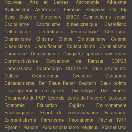
,
,
,
,
Nouveau
Arts et Lettres
Astronomie
Athéisme
,
,
,
,
Avakianisme
Averroïsme
Baroque
Bhagavad Gîtâ
Big
,
,
,
,
,
Bang
Biologie
Biosphère
BRICS
Cannibalisme social
,
,
,
Capitalisme
Capitalisme bureaucratique
Castellano
,
,
,
Catholicisme
Centralisme démocratique
Centrisme
,
,
,
,
,
Chamanisme
Chiisme
Chimie
Christianisme
Cinéma
,
,
,
,
Classicisme
Classification
Collectivisme
Colonialisme
,
,
,
Commerce
Communisme
Conquête spatiale soviétique
,
,
,
Constructivisme
Convention de Ramsar
COP23
,
,
,
,
Corporatisme
Cosmologie
COVID-19
Crise capitaliste
,
,
,
,
Culture
Cybernétique
Cyclisme
Dadaïsme
,
,
,
,
Décadentisme
Der Blaue Reiter
Deutsch
Deux points
,
,
,
Développement en spirale
Dialectique
Die Brücke
,
,
,
,
Documents du PCP
Ecocide
Ecole de Francfort
Ecologie
,
,
,
,
Economie
Education
English
Environnement
,
,
,
Esclavagisme
Esprit de consommation
Eurasisme
,
,
,
,
Existentialisme
Féminisme
Féodalisme
Février 1917
,
,
,
,
Fipronil
Flandre
Fondamentalisme religieux
Formalisme