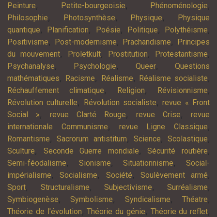
,
,
,
Peinture
Petite-bourgeoisie
Phénoménologie
,
,
,
Philosophie
Photosynthèse
Physique
Physique
,
,
,
,
,
quantique
Planification
Poésie
Politique
Polythéisme
,
,
,
Positivisme
Post-modernisme
Prachandisme
Principes
,
,
,
,
du mouvement
Proletkult
Prostitution
Protestantisme
,
,
,
Psychanalyse
Psychologie
Queer
Questions
,
,
,
,
mathématiques
Racisme
Réalisme
Réalisme socialiste
,
,
,
Réchauffement climatique
Religion
Révisionnisme
,
,
Révolution culturelle
Révolution socialiste
revue « Front
,
,
,
Social »
revue Clarté Rouge
revue Crise
revue
,
,
internationale Communisme
revue Ligne Classique
,
,
,
,
Romantisme
Sacrorum antistitum
Science
Scolastique
,
,
,
Sculture
Seconde Guerre mondiale
Sécurité routière
,
,
,
Semi-féodalisme
Sionisme
Situationnisme
Social-
,
,
,
,
impérialisme
Socialisme
Société
Soulèvement armé
,
,
,
,
Sport
Structuralisme
Subjectivisme
Surréalisme
,
,
,
,
Symbiogenèse
Symbolisme
Syndicalisme
Théatre
,
,
,
Théorie de l'évolution
Théorie du génie
Théorie du reflet