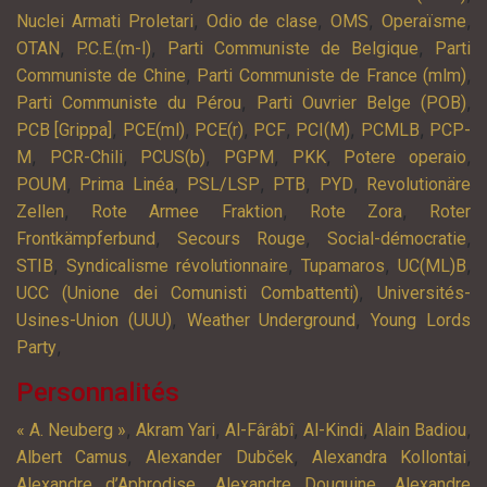
,
,
,
,
Nuclei Armati Proletari
Odio de clase
OMS
Operaïsme
,
,
,
OTAN
P.C.E.(m-l)
Parti Communiste de Belgique
Parti
,
,
Communiste de Chine
Parti Communiste de France (mlm)
,
,
Parti Communiste du Pérou
Parti Ouvrier Belge (POB)
,
,
,
,
,
,
PCB [Grippa]
PCE(ml)
PCE(r)
PCF
PCI(M)
PCMLB
PCP-
,
,
,
,
,
,
M
PCR-Chili
PCUS(b)
PGPM
PKK
Potere operaio
,
,
,
,
,
POUM
Prima Linéa
PSL/LSP
PTB
PYD
Revolutionäre
,
,
,
Zellen
Rote Armee Fraktion
Rote Zora
Roter
,
,
,
Frontkämpferbund
Secours Rouge
Social-démocratie
,
,
,
,
STIB
Syndicalisme révolutionnaire
Tupamaros
UC(ML)B
,
UCC (Unione dei Comunisti Combattenti)
Universités-
,
,
Usines-Union (UUU)
Weather Underground
Young Lords
,
Party
Personnalités
,
,
,
,
,
« A. Neuberg »
Akram Yari
Al-Fârâbî
Al-Kindi
Alain Badiou
,
,
,
Albert Camus
Alexander Dubček
Alexandra Kollontai
,
,
Alexandre d’Aphrodise
Alexandre Douguine
Alexandre