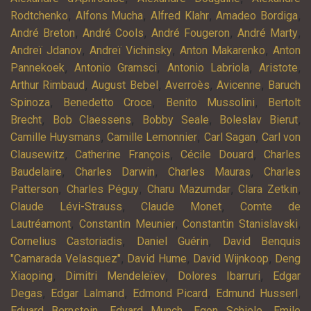
,
,
,
,
Rodtchenko
Alfons Mucha
Alfred Klahr
Amadeo Bordiga
,
,
,
,
André Breton
André Cools
André Fougeron
André Marty
,
,
,
Andreï Jdanov
Andreï Vichinsky
Anton Makarenko
Anton
,
,
,
,
Pannekoek
Antonio Gramsci
Antonio Labriola
Aristote
,
,
,
,
Arthur Rimbaud
August Bebel
Averroès
Avicenne
Baruch
,
,
,
Spinoza
Benedetto Croce
Benito Mussolini
Bertolt
,
,
,
,
Brecht
Bob Claessens
Bobby Seale
Boleslav Bierut
,
,
,
Camille Huysmans
Camille Lemonnier
Carl Sagan
Carl von
,
,
,
Clausewitz
Catherine François
Cécile Douard
Charles
,
,
,
Baudelaire
Charles Darwin
Charles Mauras
Charles
,
,
,
,
Patterson
Charles Péguy
Charu Mazumdar
Clara Zetkin
,
,
Claude Lévi-Strauss
Claude Monet
Comte de
,
,
,
Lautréamont
Constantin Meunier
Constantin Stanislavski
,
,
Cornelius Castoriadis
Daniel Guérin
David Benquis
,
,
,
"Camarada Velasquez"
David Hume
David Wijnkoop
Deng
,
,
,
Xiaoping
Dimitri Mendeleïev
Dolores Ibarruri
Edgar
,
,
,
,
Degas
Edgar Lalmand
Edmond Picard
Edmund Husserl
,
,
,
Eduard Bernstein
Edvard Munch
Egon Schiele
Emile