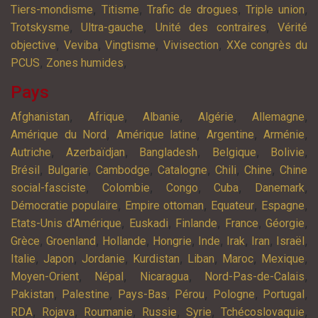
,
,
,
,
Tiers-mondisme
Titisme
Trafic de drogues
Triple union
,
,
,
Trotskysme
Ultra-gauche
Unité des contraires
Vérité
,
,
,
,
objective
Veviba
Vingtisme
Vivisection
XXe congrès du
,
,
PCUS
Zones humides
Pays
,
,
,
,
,
Afghanistan
Afrique
Albanie
Algérie
Allemagne
,
,
,
,
Amérique du Nord
Amérique latine
Argentine
Arménie
,
,
,
,
,
Autriche
Azerbaïdjan
Bangladesh
Belgique
Bolivie
,
,
,
,
,
,
Brésil
Bulgarie
Cambodge
Catalogne
Chili
Chine
Chine
,
,
,
,
,
social-fasciste
Colombie
Congo
Cuba
Danemark
,
,
,
,
Démocratie populaire
Empire ottoman
Equateur
Espagne
,
,
,
,
,
Etats-Unis d'Amérique
Euskadi
Finlande
France
Géorgie
,
,
,
,
,
,
,
,
Grèce
Groenland
Hollande
Hongrie
Inde
Irak
Iran
Israël
,
,
,
,
,
,
,
Italie
Japon
Jordanie
Kurdistan
Liban
Maroc
Mexique
,
,
,
,
Moyen-Orient
Népal
Nicaragua
Nord-Pas-de-Calais
,
,
,
,
,
,
Pakistan
Palestine
Pays-Bas
Pérou
Pologne
Portugal
,
,
,
,
,
,
RDA
Rojava
Roumanie
Russie
Syrie
Tchécoslovaquie