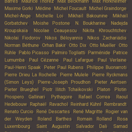
,
,
,
,
Barrès
Maurice Thorez
Max Beckmann
Max Horkheimer
,
,
,
,
Maxime Gorki
Médine
Michel Foucault
Michel Graindorge
,
,
,
Michel-Ange
Michelle Loi
Mikhaïl Bakounine
Mikhaïl
,
,
,
Gorbatchev
Moishe Postone
N. Boukharine
Nadejda
,
,
,
Kroupskaïa
Nicolae Ceaușescu
Nikita Khrouchtchev
,
,
,
Nikolaï Fiodorov
Nikos Béloyannis
Níkos Zachariádis
,
,
,
,
Norman Béthune
Orhan Bakir
Otto Dix
Otto Mueller
Otto
,
,
,
,
Rühle
Pablo Picasso
Palmiro Togliatti
Parménide
Patrice
,
,
,
,
Lumumba
Paul Cézanne
Paul Lafargue
Paul Verlaine
,
,
,
Paul-Henri Spaak
Peter Paul Rubens
Philippe Buonarroti
,
,
Pierre Drieu La Rochelle
Pierre Mulele
Pierre Ryckmans
,
,
,
(Simon Leys)
Pierre-Joseph Proudhon
Pieter Aertsen
,
,
,
,
Pieter Brueghel
Piotr Ilitch Tchaïkovski
Platon
Plotin
,
,
,
Prospero Gallinari
Pythagore
Rafael Correa
Raoul
,
,
,
,
,
Hedebouw
Raphaël
Ravachol
Reinhard Kühnl
Rembrandt
,
,
,
Renato Curcio
René Descartes
René Magritte
Rogier van
,
,
,
der Weyden
Roland Barthes
Romain Rolland
Rosa
,
,
,
Luxembourg
Saint Augustin
Salvador Dali
Samad