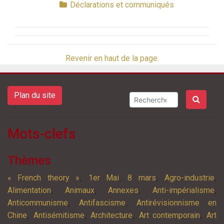
Déclarations et communiqués
Revenir en haut de la page.
Plan du site
Mots-clefs
Thèmes
,
,
,
,
« French theory »
1er Mai
8 mars
Agro-industrie
,
,
,
,
Alimentation
Animaux
Annexes
Anti-impérialisme
,
,
Anticommunisme
Antifascisme
Antirévisionnisme en
,
,
,
,
Chine
Antisémitisme
Architecture
Art contemporain
Art