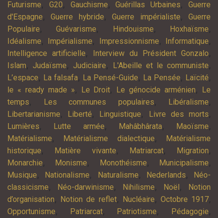
,
,
,
,
Futurisme
G20
Gauchisme
Guérillas Urbaines
Guerre
,
,
,
d'Espagne
Guerre hybride
Guerre impérialiste
Guerre
,
,
,
,
Populaire
Guévarisme
Hindouisme
Hoxhaïsme
,
,
,
,
Idéalisme
Impérialisme
Impressionnisme
Informatique
,
,
Intelligence artificielle
Interview du Président Gonzalo
,
,
,
,
Islam
Judaïsme
Judiciaire
L'Abeille et le communiste
,
,
,
,
,
L’espace
La falsafa
La Pensé-Guide
La Pensée
Laïcité
,
,
,
le « ready made »
Le Droit
Le génocide arménien
Le
,
,
,
temps
Les communes populaires
Libéralisme
,
,
,
,
Libertarianisme
Liberté
Linguistique
Livre des morts
,
,
,
,
Lumières
Lutte armée
Mahâbhârata
Maoïsme
,
,
Matérialisme
Matérialisme dialectique
Matérialisme
,
,
,
,
historique
Matière vivante
Matriarcat
Migration
,
,
,
,
Monarchie
Monisme
Monothéisme
Municipalisme
,
,
,
,
Musique
Nationalisme
Naturalisme
Nederlands
Néo-
,
,
,
,
classicisme
Néo-darwinisme
Nihilisme
Noël
Notion
,
,
,
,
d’organisation
Notion de reflet
Nucléaire
Octobre 1917
,
,
,
,
Opportunisme
Patriarcat
Patriotisme
Pédagogie