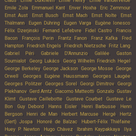
,
,
,
,
Claus
Emile Durkheim
Emile Henry
Emile Vandervelde
,
,
,
,
Emile Zola
Emmanuel Kant
Enver Hoxha
Eric Zemmour
,
,
,
,
Ernst Aust
Ernst Busch
Ernst Mach
Ernst Nolte
Ernst
,
,
,
,
Thälmann
Eugen Dühring
Eugen Varga
Eugène Ionesco
,
,
,
Félix Dzerjinski
Fernand Lefebvre
Fidel Castro
Francis
,
,
,
,
Bacon
François Perin
Frantz Fanon
Franz Kafka
Fred
,
,
,
,
Hampton
Friedrich Engels
Friedrich Nietzsche
Fritz Lang
,
,
,
Gabriel Péri
Gabriele D'Annunzio
Galilée
Gaston
,
,
,
Soumialot
Georg Lukács
Georg Wilhelm Friedrich Hegel
,
,
,
George Berkeley
George Jackson
George Mosse
George
,
,
,
Orwell
Georges Eugène Haussmann
Georges Laugée
,
,
,
Georges Politzer
Georges Sorel
Georgi Dimitrov
Georgi
,
,
,
,
Plekhanov
Gerd Arntz
Giacomo Matteotti
Gonzalo
Gustav
,
,
,
Klimt
Gustave Caillebotte
Gustave Courbet
Gustave Le
,
,
,
,
Bon
Guy Debord
Hanns Eisler
Henri Barbusse
Henri
,
,
,
,
Bergson
Henri de Man
Herbert Marcuse
Hergé
Hertz
,
,
,
(Gert) Jospa
Honoré de Balzac
Hubert-Félix Thiéfaine
,
,
,
Huey P. Newton
Hugo Chàvez
Ibrahim Kaypakkaya
Ilya