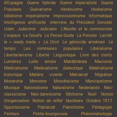
,
,
,
d'Espagne
Guerre hybride
Guerre impérialiste
Guerre
,
,
,
,
Populaire
Guévarisme
Hindouisme
Hoxhaïsme
,
,
,
,
Idéalisme
Impérialisme
Impressionnisme
Informatique
,
,
Intelligence artificielle
Interview du Président Gonzalo
,
,
,
,
Islam
Judaïsme
Judiciaire
L'Abeille et le communiste
,
,
,
,
,
L’espace
La falsafa
La Pensé-Guide
La Pensée
Laïcité
,
,
,
le « ready made »
Le Droit
Le génocide arménien
Le
,
,
,
temps
Les communes populaires
Libéralisme
,
,
,
,
Libertarianisme
Liberté
Linguistique
Livre des morts
,
,
,
,
Lumières
Lutte armée
Mahâbhârata
Maoïsme
,
,
Matérialisme
Matérialisme dialectique
Matérialisme
,
,
,
,
historique
Matière vivante
Matriarcat
Migration
,
,
,
,
Monarchie
Monisme
Monothéisme
Municipalisme
,
,
,
,
Musique
Nationalisme
Naturalisme
Nederlands
Néo-
,
,
,
,
classicisme
Néo-darwinisme
Nihilisme
Noël
Notion
,
,
,
,
d’organisation
Notion de reflet
Nucléaire
Octobre 1917
,
,
,
,
Opportunisme
Patriarcat
Patriotisme
Pédagogie
,
,
,
Peinture
Petite-bourgeoisie
Phénoménologie