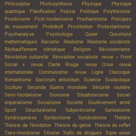
,
,
,
Philosophie
Photosynthèse
Physique
Physique
,
,
,
,
,
quantique
Planification
Poésie
Politique
Polythéisme
,
,
,
Positivisme
Post-modernisme
Prachandisme
Principes
,
,
,
,
du mouvement
Proletkult
Prostitution
Protestantisme
,
,
,
Psychanalyse
Psychologie
Queer
Questions
,
,
,
,
mathématiques
Racisme
Réalisme
Réalisme socialiste
,
,
,
Réchauffement climatique
Religion
Révisionnisme
,
,
Révolution culturelle
Révolution socialiste
revue « Front
,
,
,
Social »
revue Clarté Rouge
revue Crise
revue
,
,
internationale Communisme
revue Ligne Classique
,
,
,
,
Romantisme
Sacrorum antistitum
Science
Scolastique
,
,
,
Sculture
Seconde Guerre mondiale
Sécurité routière
,
,
,
Semi-féodalisme
Sionisme
Situationnisme
Social-
,
,
,
,
impérialisme
Socialisme
Société
Soulèvement armé
,
,
,
,
Sport
Structuralisme
Subjectivisme
Surréalisme
,
,
,
,
Symbiogenèse
Symbolisme
Syndicalisme
Théatre
,
,
,
Théorie de l'évolution
Théorie du génie
Théorie du reflet
,
,
,
,
Tiers-mondisme
Titisme
Trafic de drogues
Triple union