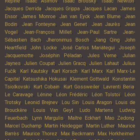
,
,
,
,
Repine
Isaac Asimov
Isaac Brodsky
Isaac Newton
,
,
,
Jacques Derrida
Jacques Grippa
Jacques Lacan
James
,
,
,
,
Ensor
James Monroe
Jan van Eyck
Jean Blume
Jean
,
,
,
,
Bodin
Jean Fonteyne
Jean Genet
Jean Jaurès
Jean
,
,
,
Vogel
Jean-François Millet
Jean-Paul Sartre
Jean-
,
,
,
Sébastien Bach
Jheronimus Bosch
Jiang Qing
John
,
,
,
Heartfield
John Locke
José Carlos Mariátegui
Joseph
,
,
,
Jacquemotte
Joséphin Péladan
Jules Verne
Julian
,
,
,
,
Jaynes
Julien Coupat
Julien Gracq
Julien Lahaut
Julius
,
,
,
,
Fučík
Karl Kautsky
Karl Korsch
Karl Marx
Karl Marx-Le
,
,
,
Capital
Katsushika Hokusai
Klement Gottwald
Konstantin
,
,
,
,
Tsiolkovski
Kurt Cobain
Kurt Gossweiler
Lavrenti Beria
,
,
,
,
Le Caravage
Lénine
Léon Frédéric
Léon Tolstoï
Léon
,
,
,
,
Trotsky
Leonid Brejnev
Lou Sin
Louis Aragon
Louis de
,
,
,
Brouckère
Louis Van Geyt
Ludo Martens
Ludwig
,
,
,
,
Feuerbach
Lynn Margulis
Maître Eckhart
Mao Zedong
,
,
,
Marcel Duchamp
Martin Heidegger
Martin Luther
Maurice
,
,
,
,
Barrès
Maurice Thorez
Max Beckmann
Max Horkheimer