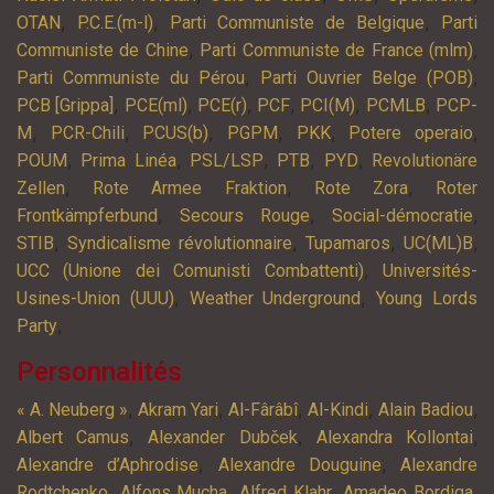
,
,
,
OTAN
P.C.E.(m-l)
Parti Communiste de Belgique
Parti
,
,
Communiste de Chine
Parti Communiste de France (mlm)
,
,
Parti Communiste du Pérou
Parti Ouvrier Belge (POB)
,
,
,
,
,
,
PCB [Grippa]
PCE(ml)
PCE(r)
PCF
PCI(M)
PCMLB
PCP-
,
,
,
,
,
,
M
PCR-Chili
PCUS(b)
PGPM
PKK
Potere operaio
,
,
,
,
,
POUM
Prima Linéa
PSL/LSP
PTB
PYD
Revolutionäre
,
,
,
Zellen
Rote Armee Fraktion
Rote Zora
Roter
,
,
,
Frontkämpferbund
Secours Rouge
Social-démocratie
,
,
,
,
STIB
Syndicalisme révolutionnaire
Tupamaros
UC(ML)B
,
UCC (Unione dei Comunisti Combattenti)
Universités-
,
,
Usines-Union (UUU)
Weather Underground
Young Lords
,
Party
Personnalités
,
,
,
,
,
« A. Neuberg »
Akram Yari
Al-Fârâbî
Al-Kindi
Alain Badiou
,
,
,
Albert Camus
Alexander Dubček
Alexandra Kollontai
,
,
Alexandre d’Aphrodise
Alexandre Douguine
Alexandre
,
,
,
,
Rodtchenko
Alfons Mucha
Alfred Klahr
Amadeo Bordiga