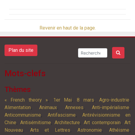
Revenir en haut de la page.
Plan du site
Mots-clefs
Thèmes
,
,
,
,
« French theory »
1er Mai
8 mars
Agro-industrie
,
,
,
,
Alimentation
Animaux
Annexes
Anti-impérialisme
,
,
Anticommunisme
Antifascisme
Antirévisionnisme en
,
,
,
,
Chine
Antisémitisme
Architecture
Art contemporain
Art
,
,
,
,
Nouveau
Arts et Lettres
Astronomie
Athéisme