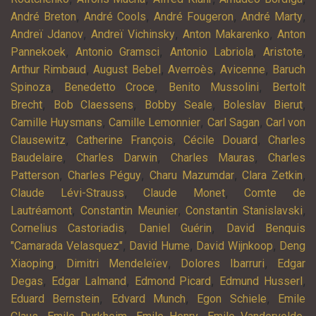
,
,
,
,
André Breton
André Cools
André Fougeron
André Marty
,
,
,
Andreï Jdanov
Andreï Vichinsky
Anton Makarenko
Anton
,
,
,
,
Pannekoek
Antonio Gramsci
Antonio Labriola
Aristote
,
,
,
,
Arthur Rimbaud
August Bebel
Averroès
Avicenne
Baruch
,
,
,
Spinoza
Benedetto Croce
Benito Mussolini
Bertolt
,
,
,
,
Brecht
Bob Claessens
Bobby Seale
Boleslav Bierut
,
,
,
Camille Huysmans
Camille Lemonnier
Carl Sagan
Carl von
,
,
,
Clausewitz
Catherine François
Cécile Douard
Charles
,
,
,
Baudelaire
Charles Darwin
Charles Mauras
Charles
,
,
,
,
Patterson
Charles Péguy
Charu Mazumdar
Clara Zetkin
,
,
Claude Lévi-Strauss
Claude Monet
Comte de
,
,
,
Lautréamont
Constantin Meunier
Constantin Stanislavski
,
,
Cornelius Castoriadis
Daniel Guérin
David Benquis
,
,
,
"Camarada Velasquez"
David Hume
David Wijnkoop
Deng
,
,
,
Xiaoping
Dimitri Mendeleïev
Dolores Ibarruri
Edgar
,
,
,
,
Degas
Edgar Lalmand
Edmond Picard
Edmund Husserl
,
,
,
Eduard Bernstein
Edvard Munch
Egon Schiele
Emile