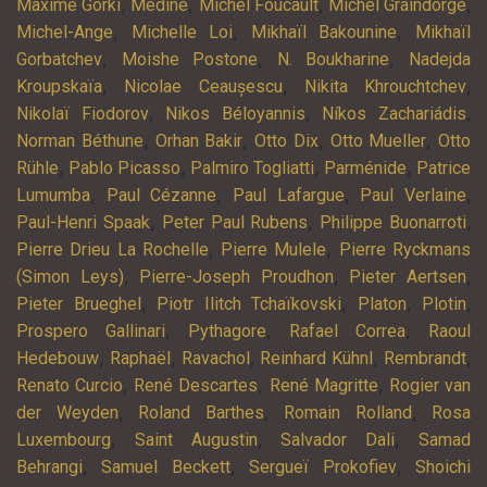
,
,
,
,
Maxime Gorki
Médine
Michel Foucault
Michel Graindorge
,
,
,
Michel-Ange
Michelle Loi
Mikhaïl Bakounine
Mikhaïl
,
,
,
Gorbatchev
Moishe Postone
N. Boukharine
Nadejda
,
,
,
Kroupskaïa
Nicolae Ceaușescu
Nikita Khrouchtchev
,
,
,
Nikolaï Fiodorov
Nikos Béloyannis
Níkos Zachariádis
,
,
,
,
Norman Béthune
Orhan Bakir
Otto Dix
Otto Mueller
Otto
,
,
,
,
Rühle
Pablo Picasso
Palmiro Togliatti
Parménide
Patrice
,
,
,
,
Lumumba
Paul Cézanne
Paul Lafargue
Paul Verlaine
,
,
,
Paul-Henri Spaak
Peter Paul Rubens
Philippe Buonarroti
,
,
Pierre Drieu La Rochelle
Pierre Mulele
Pierre Ryckmans
,
,
,
(Simon Leys)
Pierre-Joseph Proudhon
Pieter Aertsen
,
,
,
,
Pieter Brueghel
Piotr Ilitch Tchaïkovski
Platon
Plotin
,
,
,
Prospero Gallinari
Pythagore
Rafael Correa
Raoul
,
,
,
,
,
Hedebouw
Raphaël
Ravachol
Reinhard Kühnl
Rembrandt
,
,
,
Renato Curcio
René Descartes
René Magritte
Rogier van
,
,
,
der Weyden
Roland Barthes
Romain Rolland
Rosa
,
,
,
Luxembourg
Saint Augustin
Salvador Dali
Samad
,
,
,
Behrangi
Samuel Beckett
Sergueï Prokofiev
Shoichi