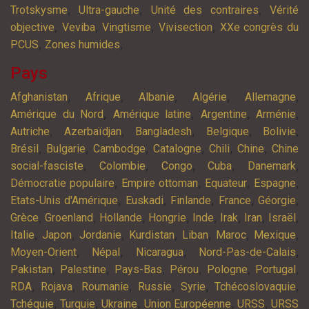
,
,
,
Trotskysme
Ultra-gauche
Unité des contraires
Vérité
,
,
,
,
objective
Veviba
Vingtisme
Vivisection
XXe congrès du
,
,
PCUS
Zones humides
Pays
,
,
,
,
,
Afghanistan
Afrique
Albanie
Algérie
Allemagne
,
,
,
,
Amérique du Nord
Amérique latine
Argentine
Arménie
,
,
,
,
,
Autriche
Azerbaïdjan
Bangladesh
Belgique
Bolivie
,
,
,
,
,
,
Brésil
Bulgarie
Cambodge
Catalogne
Chili
Chine
Chine
,
,
,
,
,
social-fasciste
Colombie
Congo
Cuba
Danemark
,
,
,
,
Démocratie populaire
Empire ottoman
Equateur
Espagne
,
,
,
,
,
Etats-Unis d'Amérique
Euskadi
Finlande
France
Géorgie
,
,
,
,
,
,
,
,
Grèce
Groenland
Hollande
Hongrie
Inde
Irak
Iran
Israël
,
,
,
,
,
,
,
Italie
Japon
Jordanie
Kurdistan
Liban
Maroc
Mexique
,
,
,
,
Moyen-Orient
Népal
Nicaragua
Nord-Pas-de-Calais
,
,
,
,
,
,
Pakistan
Palestine
Pays-Bas
Pérou
Pologne
Portugal
,
,
,
,
,
,
RDA
Rojava
Roumanie
Russie
Syrie
Tchécoslovaquie
,
,
,
,
,
Tchéquie
Turquie
Ukraine
Union Européenne
URSS
URSS