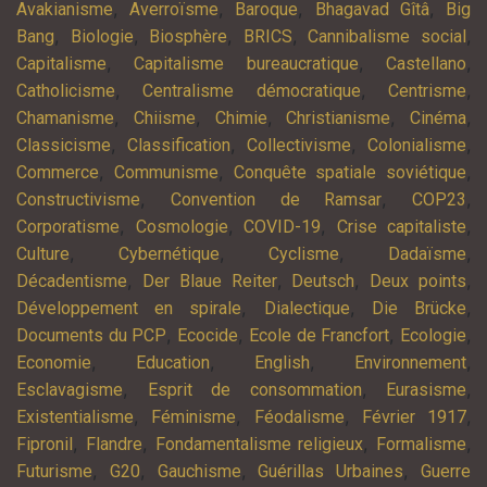
,
,
,
,
Avakianisme
Averroïsme
Baroque
Bhagavad Gîtâ
Big
,
,
,
,
,
Bang
Biologie
Biosphère
BRICS
Cannibalisme social
,
,
,
Capitalisme
Capitalisme bureaucratique
Castellano
,
,
,
Catholicisme
Centralisme démocratique
Centrisme
,
,
,
,
,
Chamanisme
Chiisme
Chimie
Christianisme
Cinéma
,
,
,
,
Classicisme
Classification
Collectivisme
Colonialisme
,
,
,
Commerce
Communisme
Conquête spatiale soviétique
,
,
,
Constructivisme
Convention de Ramsar
COP23
,
,
,
,
Corporatisme
Cosmologie
COVID-19
Crise capitaliste
,
,
,
,
Culture
Cybernétique
Cyclisme
Dadaïsme
,
,
,
,
Décadentisme
Der Blaue Reiter
Deutsch
Deux points
,
,
,
Développement en spirale
Dialectique
Die Brücke
,
,
,
,
Documents du PCP
Ecocide
Ecole de Francfort
Ecologie
,
,
,
,
Economie
Education
English
Environnement
,
,
,
Esclavagisme
Esprit de consommation
Eurasisme
,
,
,
,
Existentialisme
Féminisme
Féodalisme
Février 1917
,
,
,
,
Fipronil
Flandre
Fondamentalisme religieux
Formalisme
,
,
,
,
Futurisme
G20
Gauchisme
Guérillas Urbaines
Guerre