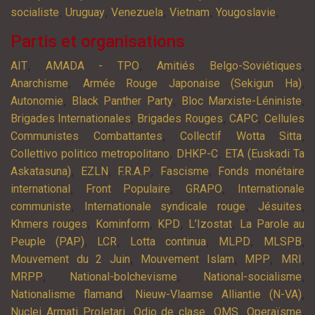
,
,
,
,
,
socialiste
Uruguay
Venezuela
Vietnam
Yougoslavie
Partis et organisations
,
,
,
AIT
AMADA - TPO
Amitiés Belgo-Soviétiques
,
,
Anarchisme
Armée Rouge Japonaise (Sekigun Ha)
,
,
,
Autonomie
Black Panther Party
Bloc Marxiste-Léniniste
,
,
,
Brigades Internationales
Brigades Rouges
CAPC
Cellules
,
,
Communistes Combattantes
Collectif Wotta Sitta
,
,
Collettivo politico metropolitano
DHKP-C
ETA (Euskadi Ta
,
,
,
,
Askatasuna)
EZLN
F.R.A.P
Fascisme
Fonds monétaire
,
,
,
international
Front Populaire
GRAPO
Internationale
,
,
,
communiste
Internationale syndicale rouge
Jésuites
,
,
,
,
Khmers rouges
Kominform
KPD
L’Izostat
La Parole au
,
,
,
,
,
Peuple (PAP)
LCR
Lotta continua
MLPD
MLSPB
,
,
,
,
Mouvement du 2 Juin
Mouvement Islam
MPP
MRI
,
,
,
MRPP
National-bolchevisme
National-socialisme
,
,
Nationalisme flamand
Nieuw-Vlaamse Alliantie (N-VA)
,
,
,
,
Nuclei Armati Proletari
Odio de clase
OMS
Operaïsme