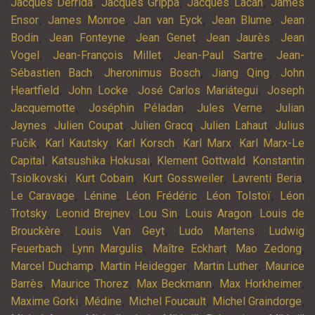
,
,
,
Jacques Derrida
Jacques Grippa
Jacques Lacan
James
,
,
,
,
Ensor
James Monroe
Jan van Eyck
Jean Blume
Jean
,
,
,
,
Bodin
Jean Fonteyne
Jean Genet
Jean Jaurès
Jean
,
,
,
Vogel
Jean-François Millet
Jean-Paul Sartre
Jean-
,
,
,
Sébastien Bach
Jheronimus Bosch
Jiang Qing
John
,
,
,
Heartfield
John Locke
José Carlos Mariátegui
Joseph
,
,
,
Jacquemotte
Joséphin Péladan
Jules Verne
Julian
,
,
,
,
Jaynes
Julien Coupat
Julien Gracq
Julien Lahaut
Julius
,
,
,
,
Fučík
Karl Kautsky
Karl Korsch
Karl Marx
Karl Marx-Le
,
,
,
Capital
Katsushika Hokusai
Klement Gottwald
Konstantin
,
,
,
,
Tsiolkovski
Kurt Cobain
Kurt Gossweiler
Lavrenti Beria
,
,
,
,
Le Caravage
Lénine
Léon Frédéric
Léon Tolstoï
Léon
,
,
,
,
Trotsky
Leonid Brejnev
Lou Sin
Louis Aragon
Louis de
,
,
,
Brouckère
Louis Van Geyt
Ludo Martens
Ludwig
,
,
,
,
Feuerbach
Lynn Margulis
Maître Eckhart
Mao Zedong
,
,
,
Marcel Duchamp
Martin Heidegger
Martin Luther
Maurice
,
,
,
,
Barrès
Maurice Thorez
Max Beckmann
Max Horkheimer
,
,
,
,
Maxime Gorki
Médine
Michel Foucault
Michel Graindorge