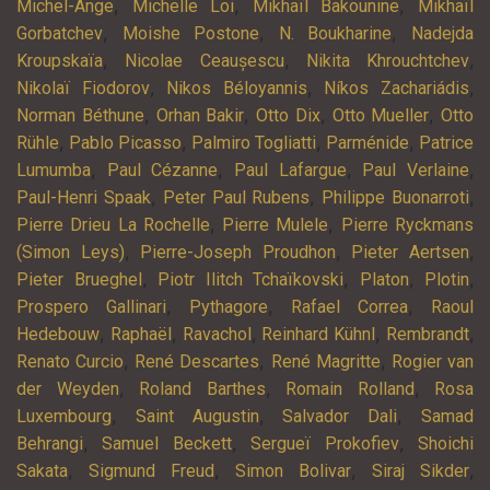
,
,
,
Michel-Ange
Michelle Loi
Mikhaïl Bakounine
Mikhaïl
,
,
,
Gorbatchev
Moishe Postone
N. Boukharine
Nadejda
,
,
,
Kroupskaïa
Nicolae Ceaușescu
Nikita Khrouchtchev
,
,
,
Nikolaï Fiodorov
Nikos Béloyannis
Níkos Zachariádis
,
,
,
,
Norman Béthune
Orhan Bakir
Otto Dix
Otto Mueller
Otto
,
,
,
,
Rühle
Pablo Picasso
Palmiro Togliatti
Parménide
Patrice
,
,
,
,
Lumumba
Paul Cézanne
Paul Lafargue
Paul Verlaine
,
,
,
Paul-Henri Spaak
Peter Paul Rubens
Philippe Buonarroti
,
,
Pierre Drieu La Rochelle
Pierre Mulele
Pierre Ryckmans
,
,
,
(Simon Leys)
Pierre-Joseph Proudhon
Pieter Aertsen
,
,
,
,
Pieter Brueghel
Piotr Ilitch Tchaïkovski
Platon
Plotin
,
,
,
Prospero Gallinari
Pythagore
Rafael Correa
Raoul
,
,
,
,
,
Hedebouw
Raphaël
Ravachol
Reinhard Kühnl
Rembrandt
,
,
,
Renato Curcio
René Descartes
René Magritte
Rogier van
,
,
,
der Weyden
Roland Barthes
Romain Rolland
Rosa
,
,
,
Luxembourg
Saint Augustin
Salvador Dali
Samad
,
,
,
Behrangi
Samuel Beckett
Sergueï Prokofiev
Shoichi
,
,
,
,
Sakata
Sigmund Freud
Simon Bolivar
Siraj Sikder