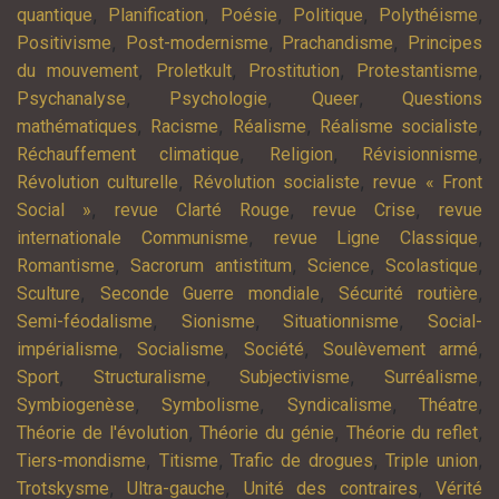
,
,
,
,
,
quantique
Planification
Poésie
Politique
Polythéisme
,
,
,
Positivisme
Post-modernisme
Prachandisme
Principes
,
,
,
,
du mouvement
Proletkult
Prostitution
Protestantisme
,
,
,
Psychanalyse
Psychologie
Queer
Questions
,
,
,
,
mathématiques
Racisme
Réalisme
Réalisme socialiste
,
,
,
Réchauffement climatique
Religion
Révisionnisme
,
,
Révolution culturelle
Révolution socialiste
revue « Front
,
,
,
Social »
revue Clarté Rouge
revue Crise
revue
,
,
internationale Communisme
revue Ligne Classique
,
,
,
,
Romantisme
Sacrorum antistitum
Science
Scolastique
,
,
,
Sculture
Seconde Guerre mondiale
Sécurité routière
,
,
,
Semi-féodalisme
Sionisme
Situationnisme
Social-
,
,
,
,
impérialisme
Socialisme
Société
Soulèvement armé
,
,
,
,
Sport
Structuralisme
Subjectivisme
Surréalisme
,
,
,
,
Symbiogenèse
Symbolisme
Syndicalisme
Théatre
,
,
,
Théorie de l'évolution
Théorie du génie
Théorie du reflet
,
,
,
,
Tiers-mondisme
Titisme
Trafic de drogues
Triple union
,
,
,
Trotskysme
Ultra-gauche
Unité des contraires
Vérité