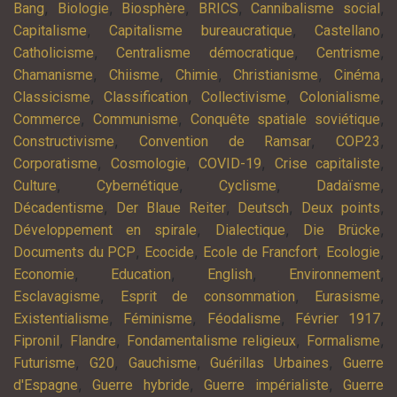
,
,
,
,
,
Bang
Biologie
Biosphère
BRICS
Cannibalisme social
,
,
,
Capitalisme
Capitalisme bureaucratique
Castellano
,
,
,
Catholicisme
Centralisme démocratique
Centrisme
,
,
,
,
,
Chamanisme
Chiisme
Chimie
Christianisme
Cinéma
,
,
,
,
Classicisme
Classification
Collectivisme
Colonialisme
,
,
,
Commerce
Communisme
Conquête spatiale soviétique
,
,
,
Constructivisme
Convention de Ramsar
COP23
,
,
,
,
Corporatisme
Cosmologie
COVID-19
Crise capitaliste
,
,
,
,
Culture
Cybernétique
Cyclisme
Dadaïsme
,
,
,
,
Décadentisme
Der Blaue Reiter
Deutsch
Deux points
,
,
,
Développement en spirale
Dialectique
Die Brücke
,
,
,
,
Documents du PCP
Ecocide
Ecole de Francfort
Ecologie
,
,
,
,
Economie
Education
English
Environnement
,
,
,
Esclavagisme
Esprit de consommation
Eurasisme
,
,
,
,
Existentialisme
Féminisme
Féodalisme
Février 1917
,
,
,
,
Fipronil
Flandre
Fondamentalisme religieux
Formalisme
,
,
,
,
Futurisme
G20
Gauchisme
Guérillas Urbaines
Guerre
,
,
,
d'Espagne
Guerre hybride
Guerre impérialiste
Guerre