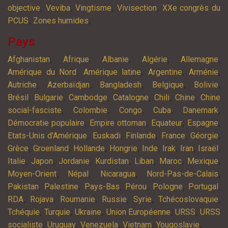
,
,
,
,
objective
Veviba
Vingtisme
Vivisection
XXe congrès du
,
,
PCUS
Zones humides
Pays
,
,
,
,
,
Afghanistan
Afrique
Albanie
Algérie
Allemagne
,
,
,
,
Amérique du Nord
Amérique latine
Argentine
Arménie
,
,
,
,
,
Autriche
Azerbaïdjan
Bangladesh
Belgique
Bolivie
,
,
,
,
,
,
Brésil
Bulgarie
Cambodge
Catalogne
Chili
Chine
Chine
,
,
,
,
,
social-fasciste
Colombie
Congo
Cuba
Danemark
,
,
,
,
Démocratie populaire
Empire ottoman
Equateur
Espagne
,
,
,
,
,
Etats-Unis d'Amérique
Euskadi
Finlande
France
Géorgie
,
,
,
,
,
,
,
,
Grèce
Groenland
Hollande
Hongrie
Inde
Irak
Iran
Israël
,
,
,
,
,
,
,
Italie
Japon
Jordanie
Kurdistan
Liban
Maroc
Mexique
,
,
,
,
Moyen-Orient
Népal
Nicaragua
Nord-Pas-de-Calais
,
,
,
,
,
,
Pakistan
Palestine
Pays-Bas
Pérou
Pologne
Portugal
,
,
,
,
,
,
RDA
Rojava
Roumanie
Russie
Syrie
Tchécoslovaquie
,
,
,
,
,
Tchéquie
Turquie
Ukraine
Union Européenne
URSS
URSS
,
,
,
,
,
socialiste
Uruguay
Venezuela
Vietnam
Yougoslavie