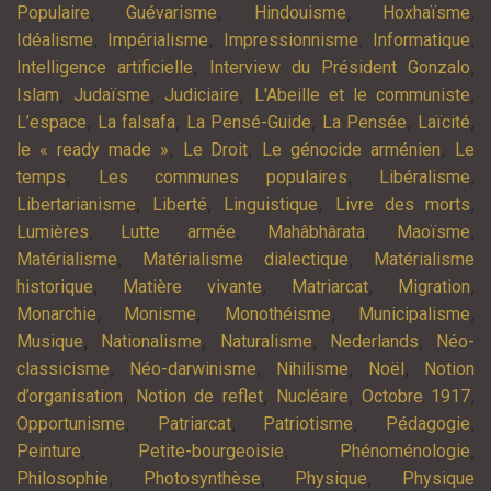
,
,
,
,
Populaire
Guévarisme
Hindouisme
Hoxhaïsme
,
,
,
,
Idéalisme
Impérialisme
Impressionnisme
Informatique
,
,
Intelligence artificielle
Interview du Président Gonzalo
,
,
,
,
Islam
Judaïsme
Judiciaire
L'Abeille et le communiste
,
,
,
,
,
L’espace
La falsafa
La Pensé-Guide
La Pensée
Laïcité
,
,
,
le « ready made »
Le Droit
Le génocide arménien
Le
,
,
,
temps
Les communes populaires
Libéralisme
,
,
,
,
Libertarianisme
Liberté
Linguistique
Livre des morts
,
,
,
,
Lumières
Lutte armée
Mahâbhârata
Maoïsme
,
,
Matérialisme
Matérialisme dialectique
Matérialisme
,
,
,
,
historique
Matière vivante
Matriarcat
Migration
,
,
,
,
Monarchie
Monisme
Monothéisme
Municipalisme
,
,
,
,
Musique
Nationalisme
Naturalisme
Nederlands
Néo-
,
,
,
,
classicisme
Néo-darwinisme
Nihilisme
Noël
Notion
,
,
,
,
d’organisation
Notion de reflet
Nucléaire
Octobre 1917
,
,
,
,
Opportunisme
Patriarcat
Patriotisme
Pédagogie
,
,
,
Peinture
Petite-bourgeoisie
Phénoménologie
,
,
,
Philosophie
Photosynthèse
Physique
Physique