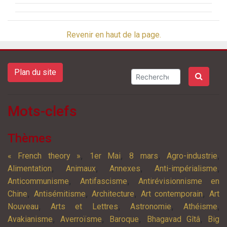
Revenir en haut de la page.
Plan du site
Mots-clefs
Thèmes
,
,
,
,
« French theory »
1er Mai
8 mars
Agro-industrie
,
,
,
,
Alimentation
Animaux
Annexes
Anti-impérialisme
,
,
Anticommunisme
Antifascisme
Antirévisionnisme en
,
,
,
,
Chine
Antisémitisme
Architecture
Art contemporain
Art
,
,
,
,
Nouveau
Arts et Lettres
Astronomie
Athéisme
,
,
,
,
Avakianisme
Averroïsme
Baroque
Bhagavad Gîtâ
Big