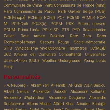
,
,
Communiste de Chine
Parti Communiste de France (mlm)
,
,
Parti Communiste du Pérou
Parti Ouvrier Belge (POB)
,
,
,
,
,
,
PCB [Grippa]
PCE(ml)
PCE(r)
PCF
PCI(M)
PCMLB
PCP-
,
,
,
,
,
,
M
PCR-Chili
PCUS(b)
PGPM
PKK
Potere operaio
,
,
,
,
,
POUM
Prima Linéa
PSL/LSP
PTB
PYD
Revolutionäre
,
,
,
Zellen
Rote Armee Fraktion
Rote Zora
Roter
,
,
,
Frontkämpferbund
Secours Rouge
Social-démocratie
,
,
,
,
STIB
Syndicalisme révolutionnaire
Tupamaros
UC(ML)B
,
UCC (Unione dei Comunisti Combattenti)
Universités-
,
,
Usines-Union (UUU)
Weather Underground
Young Lords
,
Party
Personnalités
,
,
,
,
,
« A. Neuberg »
Akram Yari
Al-Fârâbî
Al-Kindi
Alain Badiou
,
,
,
Albert Camus
Alexander Dubček
Alexandra Kollontai
,
,
Alexandre d’Aphrodise
Alexandre Douguine
Alexandre
,
,
,
,
Rodtchenko
Alfons Mucha
Alfred Klahr
Amadeo Bordiga
,
,
,
,
André Breton
André Cools
André Fougeron
André Marty