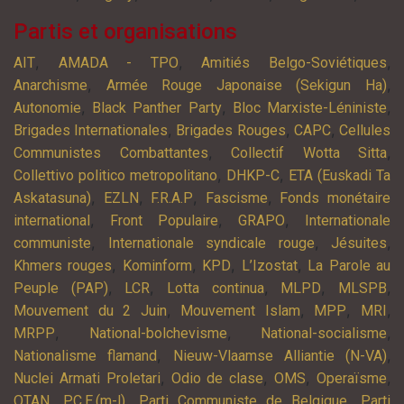
Partis et organisations
,
,
,
AIT
AMADA - TPO
Amitiés Belgo-Soviétiques
,
,
Anarchisme
Armée Rouge Japonaise (Sekigun Ha)
,
,
,
Autonomie
Black Panther Party
Bloc Marxiste-Léniniste
,
,
,
Brigades Internationales
Brigades Rouges
CAPC
Cellules
,
,
Communistes Combattantes
Collectif Wotta Sitta
,
,
Collettivo politico metropolitano
DHKP-C
ETA (Euskadi Ta
,
,
,
,
Askatasuna)
EZLN
F.R.A.P
Fascisme
Fonds monétaire
,
,
,
international
Front Populaire
GRAPO
Internationale
,
,
,
communiste
Internationale syndicale rouge
Jésuites
,
,
,
,
Khmers rouges
Kominform
KPD
L’Izostat
La Parole au
,
,
,
,
,
Peuple (PAP)
LCR
Lotta continua
MLPD
MLSPB
,
,
,
,
Mouvement du 2 Juin
Mouvement Islam
MPP
MRI
,
,
,
MRPP
National-bolchevisme
National-socialisme
,
,
Nationalisme flamand
Nieuw-Vlaamse Alliantie (N-VA)
,
,
,
,
Nuclei Armati Proletari
Odio de clase
OMS
Operaïsme
,
,
,
OTAN
P.C.E.(m-l)
Parti Communiste de Belgique
Parti