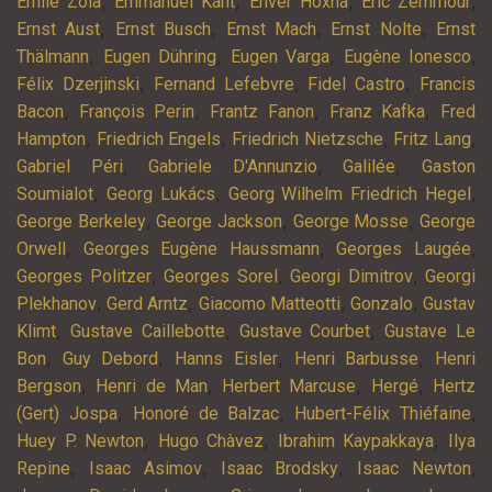
,
,
,
,
Emile Zola
Emmanuel Kant
Enver Hoxha
Eric Zemmour
,
,
,
,
Ernst Aust
Ernst Busch
Ernst Mach
Ernst Nolte
Ernst
,
,
,
,
Thälmann
Eugen Dühring
Eugen Varga
Eugène Ionesco
,
,
,
Félix Dzerjinski
Fernand Lefebvre
Fidel Castro
Francis
,
,
,
,
Bacon
François Perin
Frantz Fanon
Franz Kafka
Fred
,
,
,
,
Hampton
Friedrich Engels
Friedrich Nietzsche
Fritz Lang
,
,
,
Gabriel Péri
Gabriele D'Annunzio
Galilée
Gaston
,
,
,
Soumialot
Georg Lukács
Georg Wilhelm Friedrich Hegel
,
,
,
George Berkeley
George Jackson
George Mosse
George
,
,
,
Orwell
Georges Eugène Haussmann
Georges Laugée
,
,
,
Georges Politzer
Georges Sorel
Georgi Dimitrov
Georgi
,
,
,
,
Plekhanov
Gerd Arntz
Giacomo Matteotti
Gonzalo
Gustav
,
,
,
Klimt
Gustave Caillebotte
Gustave Courbet
Gustave Le
,
,
,
,
Bon
Guy Debord
Hanns Eisler
Henri Barbusse
Henri
,
,
,
,
Bergson
Henri de Man
Herbert Marcuse
Hergé
Hertz
,
,
,
(Gert) Jospa
Honoré de Balzac
Hubert-Félix Thiéfaine
,
,
,
Huey P. Newton
Hugo Chàvez
Ibrahim Kaypakkaya
Ilya
,
,
,
,
Repine
Isaac Asimov
Isaac Brodsky
Isaac Newton