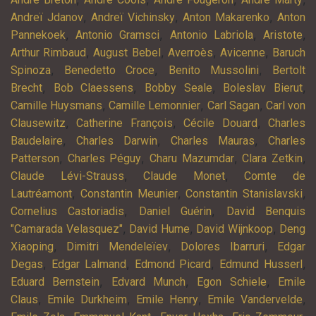
,
,
,
Andreï Jdanov
Andreï Vichinsky
Anton Makarenko
Anton
,
,
,
,
Pannekoek
Antonio Gramsci
Antonio Labriola
Aristote
,
,
,
,
Arthur Rimbaud
August Bebel
Averroès
Avicenne
Baruch
,
,
,
Spinoza
Benedetto Croce
Benito Mussolini
Bertolt
,
,
,
,
Brecht
Bob Claessens
Bobby Seale
Boleslav Bierut
,
,
,
Camille Huysmans
Camille Lemonnier
Carl Sagan
Carl von
,
,
,
Clausewitz
Catherine François
Cécile Douard
Charles
,
,
,
Baudelaire
Charles Darwin
Charles Mauras
Charles
,
,
,
,
Patterson
Charles Péguy
Charu Mazumdar
Clara Zetkin
,
,
Claude Lévi-Strauss
Claude Monet
Comte de
,
,
,
Lautréamont
Constantin Meunier
Constantin Stanislavski
,
,
Cornelius Castoriadis
Daniel Guérin
David Benquis
,
,
,
"Camarada Velasquez"
David Hume
David Wijnkoop
Deng
,
,
,
Xiaoping
Dimitri Mendeleïev
Dolores Ibarruri
Edgar
,
,
,
,
Degas
Edgar Lalmand
Edmond Picard
Edmund Husserl
,
,
,
Eduard Bernstein
Edvard Munch
Egon Schiele
Emile
,
,
,
,
Claus
Emile Durkheim
Emile Henry
Emile Vandervelde