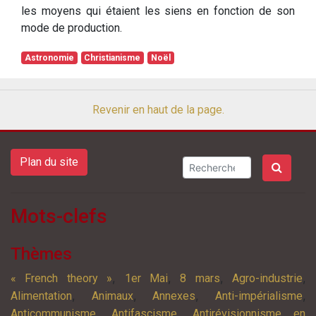
les moyens qui étaient les siens en fonction de son
mode de production.
Astronomie
Christianisme
Noël
Revenir en haut de la page.
Plan du site
Mots-clefs
Thèmes
,
,
,
,
« French theory »
1er Mai
8 mars
Agro-industrie
,
,
,
,
Alimentation
Animaux
Annexes
Anti-impérialisme
,
,
Anticommunisme
Antifascisme
Antirévisionnisme en