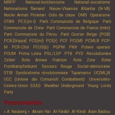
,
,
,
MRPP
National-bolchevisme
National-socialisme
,
,
Nationalisme flamand
Nieuw-Vlaamse Alliantie (N-VA)
,
,
,
,
Nuclei Armati Proletari
Odio de clase
OMS
Operaïsme
,
,
,
OTAN
P.C.E.(m-l)
Parti Communiste de Belgique
Parti
,
,
Communiste de Chine
Parti Communiste de France (mlm)
,
,
Parti Communiste du Pérou
Parti Ouvrier Belge (POB)
,
,
,
,
,
,
PCB [Grippa]
PCE(ml)
PCE(r)
PCF
PCI(M)
PCMLB
PCP-
,
,
,
,
,
,
M
PCR-Chili
PCUS(b)
PGPM
PKK
Potere operaio
,
,
,
,
,
POUM
Prima Linéa
PSL/LSP
PTB
PYD
Revolutionäre
,
,
,
Zellen
Rote Armee Fraktion
Rote Zora
Roter
,
,
,
Frontkämpferbund
Secours Rouge
Social-démocratie
,
,
,
,
STIB
Syndicalisme révolutionnaire
Tupamaros
UC(ML)B
,
UCC (Unione dei Comunisti Combattenti)
Universités-
,
,
Usines-Union (UUU)
Weather Underground
Young Lords
,
Party
Personnalités
,
,
,
,
,
« A. Neuberg »
Akram Yari
Al-Fârâbî
Al-Kindi
Alain Badiou