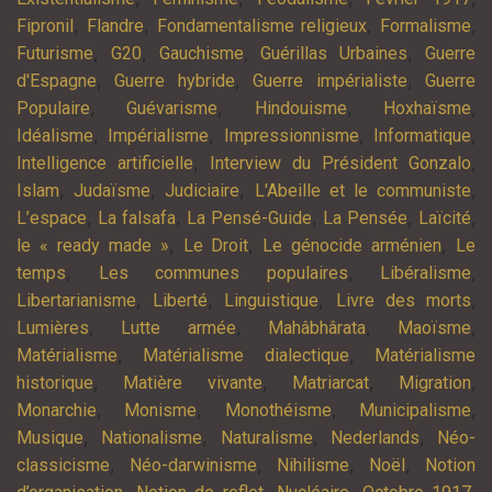
,
,
,
,
Fipronil
Flandre
Fondamentalisme religieux
Formalisme
,
,
,
,
Futurisme
G20
Gauchisme
Guérillas Urbaines
Guerre
,
,
,
d'Espagne
Guerre hybride
Guerre impérialiste
Guerre
,
,
,
,
Populaire
Guévarisme
Hindouisme
Hoxhaïsme
,
,
,
,
Idéalisme
Impérialisme
Impressionnisme
Informatique
,
,
Intelligence artificielle
Interview du Président Gonzalo
,
,
,
,
Islam
Judaïsme
Judiciaire
L'Abeille et le communiste
,
,
,
,
,
L’espace
La falsafa
La Pensé-Guide
La Pensée
Laïcité
,
,
,
le « ready made »
Le Droit
Le génocide arménien
Le
,
,
,
temps
Les communes populaires
Libéralisme
,
,
,
,
Libertarianisme
Liberté
Linguistique
Livre des morts
,
,
,
,
Lumières
Lutte armée
Mahâbhârata
Maoïsme
,
,
Matérialisme
Matérialisme dialectique
Matérialisme
,
,
,
,
historique
Matière vivante
Matriarcat
Migration
,
,
,
,
Monarchie
Monisme
Monothéisme
Municipalisme
,
,
,
,
Musique
Nationalisme
Naturalisme
Nederlands
Néo-
,
,
,
,
classicisme
Néo-darwinisme
Nihilisme
Noël
Notion
,
,
,
,