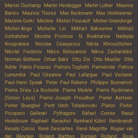
,
,
,
Marcel Duchamp
Martin Heidegger
Martin Luther
Maurice
,
,
,
,
Barrès
Maurice Thorez
Max Beckmann
Max Horkheimer
,
,
,
,
Maxime Gorki
Médine
Michel Foucault
Michel Graindorge
,
,
,
Michel-Ange
Michelle Loi
Mikhaïl Bakounine
Mikhaïl
,
,
,
Gorbatchev
Moishe Postone
N. Boukharine
Nadejda
,
,
,
Kroupskaïa
Nicolae Ceaușescu
Nikita Khrouchtchev
,
,
,
Nikolaï Fiodorov
Nikos Béloyannis
Níkos Zachariádis
,
,
,
,
Norman Béthune
Orhan Bakir
Otto Dix
Otto Mueller
Otto
,
,
,
,
Rühle
Pablo Picasso
Palmiro Togliatti
Parménide
Patrice
,
,
,
,
Lumumba
Paul Cézanne
Paul Lafargue
Paul Verlaine
,
,
,
Paul-Henri Spaak
Peter Paul Rubens
Philippe Buonarroti
,
,
Pierre Drieu La Rochelle
Pierre Mulele
Pierre Ryckmans
,
,
,
(Simon Leys)
Pierre-Joseph Proudhon
Pieter Aertsen
,
,
,
,
Pieter Brueghel
Piotr Ilitch Tchaïkovski
Platon
Plotin
,
,
,
Prospero Gallinari
Pythagore
Rafael Correa
Raoul
,
,
,
,
,
Hedebouw
Raphaël
Ravachol
Reinhard Kühnl
Rembrandt
,
,
,
Renato Curcio
René Descartes
René Magritte
Rogier van
,
,
,
der Weyden
Roland Barthes
Romain Rolland
Rosa