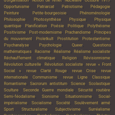
d’organisation
Notion de reflet
Nucléaire
Octobre 1917
,
,
,
,
Opportunisme
Patriarcat
Patriotisme
Pédagogie
,
,
,
Peinture
Petite-bourgeoisie
Phénoménologie
,
,
,
Philosophie
Photosynthèse
Physique
Physique
,
,
,
,
,
quantique
Planification
Poésie
Politique
Polythéisme
,
,
,
Positivisme
Post-modernisme
Prachandisme
Principes
,
,
,
,
du mouvement
Proletkult
Prostitution
Protestantisme
,
,
,
Psychanalyse
Psychologie
Queer
Questions
,
,
,
,
mathématiques
Racisme
Réalisme
Réalisme socialiste
,
,
,
Réchauffement climatique
Religion
Révisionnisme
,
,
Révolution culturelle
Révolution socialiste
revue « Front
,
,
,
Social »
revue Clarté Rouge
revue Crise
revue
,
,
internationale Communisme
revue Ligne Classique
,
,
,
,
Romantisme
Sacrorum antistitum
Science
Scolastique
,
,
,
Sculture
Seconde Guerre mondiale
Sécurité routière
,
,
,
Semi-féodalisme
Sionisme
Situationnisme
Social-
,
,
,
,
impérialisme
Socialisme
Société
Soulèvement armé
,
,
,
,
Sport
Structuralisme
Subjectivisme
Surréalisme