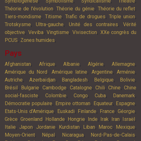
,
,
,
,
Symbiogenèse
Symbolisme
Syndicalisme
Théatre
,
,
,
Théorie de l'évolution
Théorie du génie
Théorie du reflet
,
,
,
,
Tiers-mondisme
Titisme
Trafic de drogues
Triple union
,
,
,
Trotskysme
Ultra-gauche
Unité des contraires
Vérité
,
,
,
,
objective
Veviba
Vingtisme
Vivisection
XXe congrès du
,
,
PCUS
Zones humides
Pays
,
,
,
,
,
Afghanistan
Afrique
Albanie
Algérie
Allemagne
,
,
,
,
Amérique du Nord
Amérique latine
Argentine
Arménie
,
,
,
,
,
Autriche
Azerbaïdjan
Bangladesh
Belgique
Bolivie
,
,
,
,
,
,
Brésil
Bulgarie
Cambodge
Catalogne
Chili
Chine
Chine
,
,
,
,
,
social-fasciste
Colombie
Congo
Cuba
Danemark
,
,
,
,
Démocratie populaire
Empire ottoman
Equateur
Espagne
,
,
,
,
,
Etats-Unis d'Amérique
Euskadi
Finlande
France
Géorgie
,
,
,
,
,
,
,
,
Grèce
Groenland
Hollande
Hongrie
Inde
Irak
Iran
Israël
,
,
,
,
,
,
,
Italie
Japon
Jordanie
Kurdistan
Liban
Maroc
Mexique
,
,
,
,
Moyen-Orient
Népal
Nicaragua
Nord-Pas-de-Calais