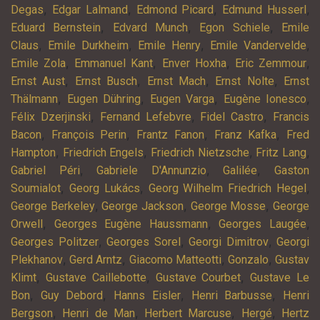
,
,
,
,
Degas
Edgar Lalmand
Edmond Picard
Edmund Husserl
,
,
,
Eduard Bernstein
Edvard Munch
Egon Schiele
Emile
,
,
,
,
Claus
Emile Durkheim
Emile Henry
Emile Vandervelde
,
,
,
,
Emile Zola
Emmanuel Kant
Enver Hoxha
Eric Zemmour
,
,
,
,
Ernst Aust
Ernst Busch
Ernst Mach
Ernst Nolte
Ernst
,
,
,
,
Thälmann
Eugen Dühring
Eugen Varga
Eugène Ionesco
,
,
,
Félix Dzerjinski
Fernand Lefebvre
Fidel Castro
Francis
,
,
,
,
Bacon
François Perin
Frantz Fanon
Franz Kafka
Fred
,
,
,
,
Hampton
Friedrich Engels
Friedrich Nietzsche
Fritz Lang
,
,
,
Gabriel Péri
Gabriele D'Annunzio
Galilée
Gaston
,
,
,
Soumialot
Georg Lukács
Georg Wilhelm Friedrich Hegel
,
,
,
George Berkeley
George Jackson
George Mosse
George
,
,
,
Orwell
Georges Eugène Haussmann
Georges Laugée
,
,
,
Georges Politzer
Georges Sorel
Georgi Dimitrov
Georgi
,
,
,
,
Plekhanov
Gerd Arntz
Giacomo Matteotti
Gonzalo
Gustav
,
,
,
Klimt
Gustave Caillebotte
Gustave Courbet
Gustave Le
,
,
,
,
Bon
Guy Debord
Hanns Eisler
Henri Barbusse
Henri
,
,
,
,
Bergson
Henri de Man
Herbert Marcuse
Hergé
Hertz