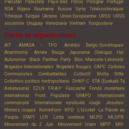
,
,
,
,
,
,
Pakistan
Palestine
Pays-Bas
Pérou
Pologne
Portugal
,
,
,
,
,
,
RDA
Rojava
Roumanie
Russie
Syrie
Tchécoslovaquie
,
,
,
,
,
Tchéquie
Turquie
Ukraine
Union Européenne
URSS
URSS
,
,
,
,
,
socialiste
Uruguay
Venezuela
Vietnam
Yougoslavie
Partis et organisations
,
,
,
AIT
AMADA - TPO
Amitiés Belgo-Soviétiques
,
,
Anarchisme
Armée Rouge Japonaise (Sekigun Ha)
,
,
,
Autonomie
Black Panther Party
Bloc Marxiste-Léniniste
,
,
,
Brigades Internationales
Brigades Rouges
CAPC
Cellules
,
,
Communistes Combattantes
Collectif Wotta Sitta
,
,
Collettivo politico metropolitano
DHKP-C
ETA (Euskadi Ta
,
,
,
,
Askatasuna)
EZLN
F.R.A.P
Fascisme
Fonds monétaire
,
,
,
international
Front Populaire
GRAPO
Internationale
,
,
,
communiste
Internationale syndicale rouge
Jésuites
,
,
,
,
Khmers rouges
Kominform
KPD
L’Izostat
La Parole au
,
,
,
,
,
Peuple (PAP)
LCR
Lotta continua
MLPD
MLSPB
,
,
,
,
Mouvement du 2 Juin
Mouvement Islam
MPP
MRI