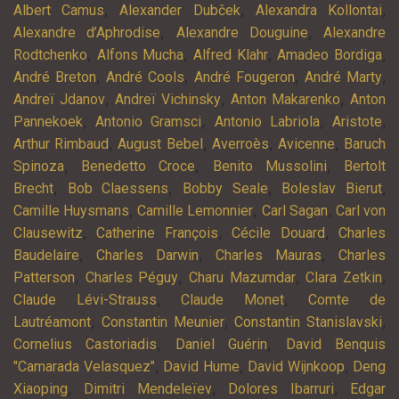
,
,
,
Albert Camus
Alexander Dubček
Alexandra Kollontai
,
,
Alexandre d’Aphrodise
Alexandre Douguine
Alexandre
,
,
,
,
Rodtchenko
Alfons Mucha
Alfred Klahr
Amadeo Bordiga
,
,
,
,
André Breton
André Cools
André Fougeron
André Marty
,
,
,
Andreï Jdanov
Andreï Vichinsky
Anton Makarenko
Anton
,
,
,
,
Pannekoek
Antonio Gramsci
Antonio Labriola
Aristote
,
,
,
,
Arthur Rimbaud
August Bebel
Averroès
Avicenne
Baruch
,
,
,
Spinoza
Benedetto Croce
Benito Mussolini
Bertolt
,
,
,
,
Brecht
Bob Claessens
Bobby Seale
Boleslav Bierut
,
,
,
Camille Huysmans
Camille Lemonnier
Carl Sagan
Carl von
,
,
,
Clausewitz
Catherine François
Cécile Douard
Charles
,
,
,
Baudelaire
Charles Darwin
Charles Mauras
Charles
,
,
,
,
Patterson
Charles Péguy
Charu Mazumdar
Clara Zetkin
,
,
Claude Lévi-Strauss
Claude Monet
Comte de
,
,
,
Lautréamont
Constantin Meunier
Constantin Stanislavski
,
,
Cornelius Castoriadis
Daniel Guérin
David Benquis
,
,
,
"Camarada Velasquez"
David Hume
David Wijnkoop
Deng
,
,
,
Xiaoping
Dimitri Mendeleïev
Dolores Ibarruri
Edgar