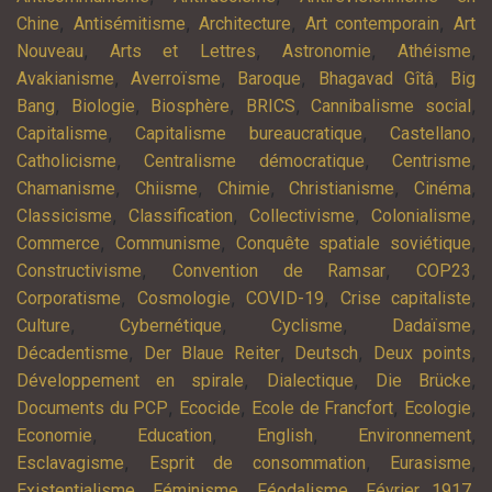
,
,
,
,
Chine
Antisémitisme
Architecture
Art contemporain
Art
,
,
,
,
Nouveau
Arts et Lettres
Astronomie
Athéisme
,
,
,
,
Avakianisme
Averroïsme
Baroque
Bhagavad Gîtâ
Big
,
,
,
,
,
Bang
Biologie
Biosphère
BRICS
Cannibalisme social
,
,
,
Capitalisme
Capitalisme bureaucratique
Castellano
,
,
,
Catholicisme
Centralisme démocratique
Centrisme
,
,
,
,
,
Chamanisme
Chiisme
Chimie
Christianisme
Cinéma
,
,
,
,
Classicisme
Classification
Collectivisme
Colonialisme
,
,
,
Commerce
Communisme
Conquête spatiale soviétique
,
,
,
Constructivisme
Convention de Ramsar
COP23
,
,
,
,
Corporatisme
Cosmologie
COVID-19
Crise capitaliste
,
,
,
,
Culture
Cybernétique
Cyclisme
Dadaïsme
,
,
,
,
Décadentisme
Der Blaue Reiter
Deutsch
Deux points
,
,
,
Développement en spirale
Dialectique
Die Brücke
,
,
,
,
Documents du PCP
Ecocide
Ecole de Francfort
Ecologie
,
,
,
,
Economie
Education
English
Environnement
,
,
,
Esclavagisme
Esprit de consommation
Eurasisme
,
,
,
,
Existentialisme
Féminisme
Féodalisme
Février 1917