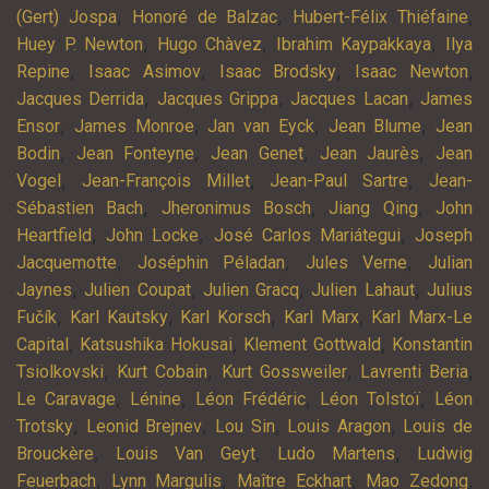
,
,
,
(Gert) Jospa
Honoré de Balzac
Hubert-Félix Thiéfaine
,
,
,
Huey P. Newton
Hugo Chàvez
Ibrahim Kaypakkaya
Ilya
,
,
,
,
Repine
Isaac Asimov
Isaac Brodsky
Isaac Newton
,
,
,
Jacques Derrida
Jacques Grippa
Jacques Lacan
James
,
,
,
,
Ensor
James Monroe
Jan van Eyck
Jean Blume
Jean
,
,
,
,
Bodin
Jean Fonteyne
Jean Genet
Jean Jaurès
Jean
,
,
,
Vogel
Jean-François Millet
Jean-Paul Sartre
Jean-
,
,
,
Sébastien Bach
Jheronimus Bosch
Jiang Qing
John
,
,
,
Heartfield
John Locke
José Carlos Mariátegui
Joseph
,
,
,
Jacquemotte
Joséphin Péladan
Jules Verne
Julian
,
,
,
,
Jaynes
Julien Coupat
Julien Gracq
Julien Lahaut
Julius
,
,
,
,
Fučík
Karl Kautsky
Karl Korsch
Karl Marx
Karl Marx-Le
,
,
,
Capital
Katsushika Hokusai
Klement Gottwald
Konstantin
,
,
,
,
Tsiolkovski
Kurt Cobain
Kurt Gossweiler
Lavrenti Beria
,
,
,
,
Le Caravage
Lénine
Léon Frédéric
Léon Tolstoï
Léon
,
,
,
,
Trotsky
Leonid Brejnev
Lou Sin
Louis Aragon
Louis de
,
,
,
Brouckère
Louis Van Geyt
Ludo Martens
Ludwig
,
,
,
,
Feuerbach
Lynn Margulis
Maître Eckhart
Mao Zedong