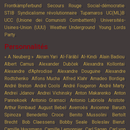
,
,
,
Frontkämpferbund
Secours Rouge
Social-démocratie
,
,
,
,
STIB
Syndicalisme révolutionnaire
Tupamaros
UC(ML)B
,
UCC (Unione dei Comunisti Combattenti)
Universités-
,
,
Usines-Union (UUU)
Weather Underground
Young Lords
,
Party
Personnalités
,
,
,
,
,
« A. Neuberg »
Akram Yari
Al-Fârâbî
Al-Kindi
Alain Badiou
,
,
,
Albert Camus
Alexander Dubček
Alexandra Kollontai
,
,
Alexandre d’Aphrodise
Alexandre Douguine
Alexandre
,
,
,
,
Rodtchenko
Alfons Mucha
Alfred Klahr
Amadeo Bordiga
,
,
,
,
André Breton
André Cools
André Fougeron
André Marty
,
,
,
Andreï Jdanov
Andreï Vichinsky
Anton Makarenko
Anton
,
,
,
,
Pannekoek
Antonio Gramsci
Antonio Labriola
Aristote
,
,
,
,
Arthur Rimbaud
August Bebel
Averroès
Avicenne
Baruch
,
,
,
Spinoza
Benedetto Croce
Benito Mussolini
Bertolt
,
,
,
,
Brecht
Bob Claessens
Bobby Seale
Boleslav Bierut
,
,
,
Camille Huysmans
Camille Lemonnier
Carl Sagan
Carl von