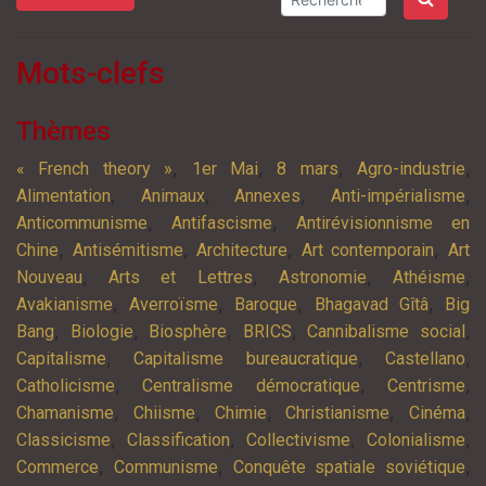
Mots-clefs
Thèmes
,
,
,
,
« French theory »
1er Mai
8 mars
Agro-industrie
,
,
,
,
Alimentation
Animaux
Annexes
Anti-impérialisme
,
,
Anticommunisme
Antifascisme
Antirévisionnisme en
,
,
,
,
Chine
Antisémitisme
Architecture
Art contemporain
Art
,
,
,
,
Nouveau
Arts et Lettres
Astronomie
Athéisme
,
,
,
,
Avakianisme
Averroïsme
Baroque
Bhagavad Gîtâ
Big
,
,
,
,
,
Bang
Biologie
Biosphère
BRICS
Cannibalisme social
,
,
,
Capitalisme
Capitalisme bureaucratique
Castellano
,
,
,
Catholicisme
Centralisme démocratique
Centrisme
,
,
,
,
,
Chamanisme
Chiisme
Chimie
Christianisme
Cinéma
,
,
,
,
Classicisme
Classification
Collectivisme
Colonialisme
,
,
,
Commerce
Communisme
Conquête spatiale soviétique