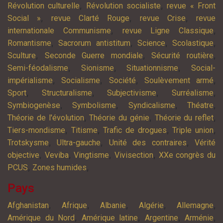
,
,
Révolution culturelle
Révolution socialiste
revue « Front
,
,
,
Social »
revue Clarté Rouge
revue Crise
revue
,
,
internationale Communisme
revue Ligne Classique
,
,
,
,
Romantisme
Sacrorum antistitum
Science
Scolastique
,
,
,
Sculture
Seconde Guerre mondiale
Sécurité routière
,
,
,
Semi-féodalisme
Sionisme
Situationnisme
Social-
,
,
,
,
impérialisme
Socialisme
Société
Soulèvement armé
,
,
,
,
Sport
Structuralisme
Subjectivisme
Surréalisme
,
,
,
,
Symbiogenèse
Symbolisme
Syndicalisme
Théatre
,
,
,
Théorie de l'évolution
Théorie du génie
Théorie du reflet
,
,
,
,
Tiers-mondisme
Titisme
Trafic de drogues
Triple union
,
,
,
Trotskysme
Ultra-gauche
Unité des contraires
Vérité
,
,
,
,
objective
Veviba
Vingtisme
Vivisection
XXe congrès du
,
,
PCUS
Zones humides
Pays
,
,
,
,
,
Afghanistan
Afrique
Albanie
Algérie
Allemagne
,
,
,
,
Amérique du Nord
Amérique latine
Argentine
Arménie