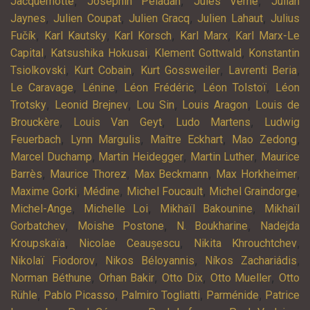
,
,
,
Jacquemotte
Joséphin Péladan
Jules Verne
Julian
,
,
,
,
Jaynes
Julien Coupat
Julien Gracq
Julien Lahaut
Julius
,
,
,
,
Fučík
Karl Kautsky
Karl Korsch
Karl Marx
Karl Marx-Le
,
,
,
Capital
Katsushika Hokusai
Klement Gottwald
Konstantin
,
,
,
,
Tsiolkovski
Kurt Cobain
Kurt Gossweiler
Lavrenti Beria
,
,
,
,
Le Caravage
Lénine
Léon Frédéric
Léon Tolstoï
Léon
,
,
,
,
Trotsky
Leonid Brejnev
Lou Sin
Louis Aragon
Louis de
,
,
,
Brouckère
Louis Van Geyt
Ludo Martens
Ludwig
,
,
,
,
Feuerbach
Lynn Margulis
Maître Eckhart
Mao Zedong
,
,
,
Marcel Duchamp
Martin Heidegger
Martin Luther
Maurice
,
,
,
,
Barrès
Maurice Thorez
Max Beckmann
Max Horkheimer
,
,
,
,
Maxime Gorki
Médine
Michel Foucault
Michel Graindorge
,
,
,
Michel-Ange
Michelle Loi
Mikhaïl Bakounine
Mikhaïl
,
,
,
Gorbatchev
Moishe Postone
N. Boukharine
Nadejda
,
,
,
Kroupskaïa
Nicolae Ceaușescu
Nikita Khrouchtchev
,
,
,
Nikolaï Fiodorov
Nikos Béloyannis
Níkos Zachariádis
,
,
,
,
Norman Béthune
Orhan Bakir
Otto Dix
Otto Mueller
Otto
,
,
,
,
Rühle
Pablo Picasso
Palmiro Togliatti
Parménide
Patrice