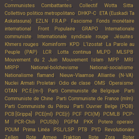
,
,
Communistes Combattantes
Collectif Wotta Sitta
,
,
Collettivo politico metropolitano
DHKP-C
ETA (Euskadi Ta
,
,
,
,
Askatasuna)
EZLN
F.R.A.P
Fascisme
Fonds monétaire
,
,
,
international
Front Populaire
GRAPO
Internationale
,
,
,
communiste
Internationale syndicale rouge
Jésuites
,
,
,
,
Khmers rouges
Kominform
KPD
L’Izostat
La Parole au
,
,
,
,
,
Peuple (PAP)
LCR
Lotta continua
MLPD
MLSPB
,
,
,
,
Mouvement du 2 Juin
Mouvement Islam
MPP
MRI
,
,
,
MRPP
National-bolchevisme
National-socialisme
,
,
Nationalisme flamand
Nieuw-Vlaamse Alliantie (N-VA)
,
,
,
,
Nuclei Armati Proletari
Odio de clase
OMS
Operaïsme
,
,
,
OTAN
P.C.E.(m-l)
Parti Communiste de Belgique
Parti
,
,
Communiste de Chine
Parti Communiste de France (mlm)
,
,
Parti Communiste du Pérou
Parti Ouvrier Belge (POB)
,
,
,
,
,
,
PCB [Grippa]
PCE(ml)
PCE(r)
PCF
PCI(M)
PCMLB
PCP-
,
,
,
,
,
,
M
PCR-Chili
PCUS(b)
PGPM
PKK
Potere operaio
,
,
,
,
,
POUM
Prima Linéa
PSL/LSP
PTB
PYD
Revolutionäre
,
,
,
Zellen
Rote Armee Fraktion
Rote Zora
Roter