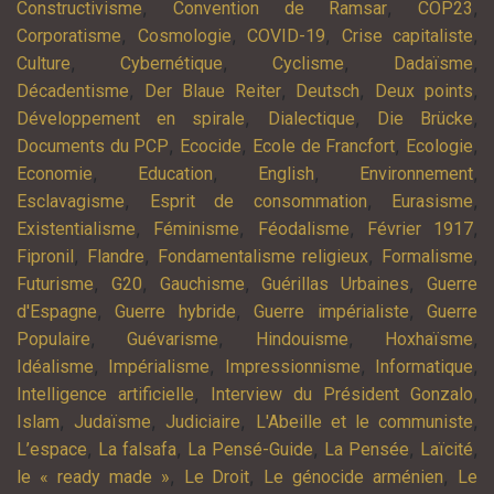
,
,
,
Constructivisme
Convention de Ramsar
COP23
,
,
,
,
Corporatisme
Cosmologie
COVID-19
Crise capitaliste
,
,
,
,
Culture
Cybernétique
Cyclisme
Dadaïsme
,
,
,
,
Décadentisme
Der Blaue Reiter
Deutsch
Deux points
,
,
,
Développement en spirale
Dialectique
Die Brücke
,
,
,
,
Documents du PCP
Ecocide
Ecole de Francfort
Ecologie
,
,
,
,
Economie
Education
English
Environnement
,
,
,
Esclavagisme
Esprit de consommation
Eurasisme
,
,
,
,
Existentialisme
Féminisme
Féodalisme
Février 1917
,
,
,
,
Fipronil
Flandre
Fondamentalisme religieux
Formalisme
,
,
,
,
Futurisme
G20
Gauchisme
Guérillas Urbaines
Guerre
,
,
,
d'Espagne
Guerre hybride
Guerre impérialiste
Guerre
,
,
,
,
Populaire
Guévarisme
Hindouisme
Hoxhaïsme
,
,
,
,
Idéalisme
Impérialisme
Impressionnisme
Informatique
,
,
Intelligence artificielle
Interview du Président Gonzalo
,
,
,
,
Islam
Judaïsme
Judiciaire
L'Abeille et le communiste
,
,
,
,
,
L’espace
La falsafa
La Pensé-Guide
La Pensée
Laïcité
,
,
,
le « ready made »
Le Droit
Le génocide arménien
Le