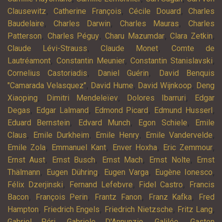
,
,
,
Clausewitz
Catherine François
Cécile Douard
Charles
,
,
,
Baudelaire
Charles Darwin
Charles Mauras
Charles
,
,
,
,
Patterson
Charles Péguy
Charu Mazumdar
Clara Zetkin
,
,
Claude Lévi-Strauss
Claude Monet
Comte de
,
,
,
Lautréamont
Constantin Meunier
Constantin Stanislavski
,
,
Cornelius Castoriadis
Daniel Guérin
David Benquis
,
,
,
"Camarada Velasquez"
David Hume
David Wijnkoop
Deng
,
,
,
Xiaoping
Dimitri Mendeleïev
Dolores Ibarruri
Edgar
,
,
,
,
Degas
Edgar Lalmand
Edmond Picard
Edmund Husserl
,
,
,
Eduard Bernstein
Edvard Munch
Egon Schiele
Emile
,
,
,
,
Claus
Emile Durkheim
Emile Henry
Emile Vandervelde
,
,
,
,
Emile Zola
Emmanuel Kant
Enver Hoxha
Eric Zemmour
,
,
,
,
Ernst Aust
Ernst Busch
Ernst Mach
Ernst Nolte
Ernst
,
,
,
,
Thälmann
Eugen Dühring
Eugen Varga
Eugène Ionesco
,
,
,
Félix Dzerjinski
Fernand Lefebvre
Fidel Castro
Francis
,
,
,
,
Bacon
François Perin
Frantz Fanon
Franz Kafka
Fred
,
,
,
,
Hampton
Friedrich Engels
Friedrich Nietzsche
Fritz Lang
,
,
,
Gabriel Péri
Gabriele D'Annunzio
Galilée
Gaston