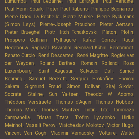
,
,
,
,
Lumumba
Paul Cézanne
Paul Lafargue
Paul Verlaine
,
,
,
Paul-Henri Spaak
Peter Paul Rubens
Philippe Buonarroti
,
,
Pierre Drieu La Rochelle
Pierre Mulele
Pierre Ryckmans
,
,
,
(Simon Leys)
Pierre-Joseph Proudhon
Pieter Aertsen
,
,
,
,
Pieter Brueghel
Piotr Ilitch Tchaïkovski
Platon
Plotin
,
,
,
Prospero Gallinari
Pythagore
Rafael Correa
Raoul
,
,
,
,
,
Hedebouw
Raphaël
Ravachol
Reinhard Kühnl
Rembrandt
,
,
,
Renato Curcio
René Descartes
René Magritte
Rogier van
,
,
,
der Weyden
Roland Barthes
Romain Rolland
Rosa
,
,
,
Luxembourg
Saint Augustin
Salvador Dali
Samad
,
,
,
Behrangi
Samuel Beckett
Sergueï Prokofiev
Shoichi
,
,
,
,
Sakata
Sigmund Freud
Simon Bolivar
Siraj Sikder
,
,
,
,
Socrate
Staline
Sun Ya-tsen
Theodor W. Adorno
,
,
,
Théodore Verstraete
Thomas d’Aquin
Thomas Hobbes
,
,
,
,
Thomas More
Thomas Müntzer
Tintin
Tito
Tommazo
,
,
,
Campanella
Tristan Tzara
Trofim Lyssenko
Ulrike
,
,
,
,
Meinhof
Vassili Perov
Viatcheslav Molotov
Victor Hugo
,
,
,
Vincent Van Gogh
Vladimir Vernadsky
Voltaire
Walter