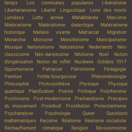
,
,
,
temps
Les communes populaires
Libéralisme
,
,
,
,
Libertarianisme
Liberté
Linguistique
Livre des morts
,
,
,
,
Lumières
Lutte armée
Mahâbhârata
Maoïsme
,
,
Matérialisme
Matérialisme dialectique
Matérialisme
,
,
,
,
historique
Matière vivante
Matriarcat
Migration
,
,
,
,
Monarchie
Monisme
Monothéisme
Municipalisme
,
,
,
,
Musique
Nationalisme
Naturalisme
Nederlands
Néo-
,
,
,
,
classicisme
Néo-darwinisme
Nihilisme
Noël
Notion
,
,
,
,
d’organisation
Notion de reflet
Nucléaire
Octobre 1917
,
,
,
,
Opportunisme
Patriarcat
Patriotisme
Pédagogie
,
,
,
Peinture
Petite-bourgeoisie
Phénoménologie
,
,
,
Philosophie
Photosynthèse
Physique
Physique
,
,
,
,
,
quantique
Planification
Poésie
Politique
Polythéisme
,
,
,
Positivisme
Post-modernisme
Prachandisme
Principes
,
,
,
,
du mouvement
Proletkult
Prostitution
Protestantisme
,
,
,
Psychanalyse
Psychologie
Queer
Questions
,
,
,
,
mathématiques
Racisme
Réalisme
Réalisme socialiste
,
,
,
Réchauffement climatique
Religion
Révisionnisme