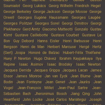
,
,
,
Soumialot
Georg Lukács
Georg Wilhelm Friedrich Hegel
,
,
,
George Berkeley
George Jackson
George Mosse
George
,
,
,
Orwell
Georges Eugène Haussmann
Georges Laugée
,
,
,
Georges Politzer
Georges Sorel
Georgi Dimitrov
Georgi
,
,
,
,
Plekhanov
Gerd Arntz
Giacomo Matteotti
Gonzalo
Gustav
,
,
,
Klimt
Gustave Caillebotte
Gustave Courbet
Gustave Le
,
,
,
,
Bon
Guy Debord
Hanns Eisler
Henri Barbusse
Henri
,
,
,
,
Bergson
Henri de Man
Herbert Marcuse
Hergé
Hertz
,
,
,
(Gert) Jospa
Honoré de Balzac
Hubert-Félix Thiéfaine
,
,
,
Huey P. Newton
Hugo Chàvez
Ibrahim Kaypakkaya
Ilya
,
,
,
,
Repine
Isaac Asimov
Isaac Brodsky
Isaac Newton
,
,
,
Jacques Derrida
Jacques Grippa
Jacques Lacan
James
,
,
,
,
Ensor
James Monroe
Jan van Eyck
Jean Blume
Jean
,
,
,
,
Bodin
Jean Fonteyne
Jean Genet
Jean Jaurès
Jean
,
,
,
Vogel
Jean-François Millet
Jean-Paul Sartre
Jean-
,
,
,
Sébastien Bach
Jheronimus Bosch
Jiang Qing
John
,
,
,
Heartfield
John Locke
José Carlos Mariátegui
Joseph