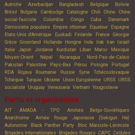
,
,
,
,
,
Autriche
Azerbaïdjan
Bangladesh
Belgique
Bolivie
,
,
,
,
,
,
Brésil
Bulgarie
Cambodge
Catalogne
Chili
Chine
Chine
,
,
,
,
,
social-fasciste
Colombie
Congo
Cuba
Danemark
,
,
,
,
Démocratie populaire
Empire ottoman
Equateur
Espagne
,
,
,
,
,
Etats-Unis d'Amérique
Euskadi
Finlande
France
Géorgie
,
,
,
,
,
,
,
,
Grèce
Groenland
Hollande
Hongrie
Inde
Irak
Iran
Israël
,
,
,
,
,
,
,
Italie
Japon
Jordanie
Kurdistan
Liban
Maroc
Mexique
,
,
,
,
Moyen-Orient
Népal
Nicaragua
Nord-Pas-de-Calais
,
,
,
,
,
,
Pakistan
Palestine
Pays-Bas
Pérou
Pologne
Portugal
,
,
,
,
,
,
RDA
Rojava
Roumanie
Russie
Syrie
Tchécoslovaquie
,
,
,
,
,
Tchéquie
Turquie
Ukraine
Union Européenne
URSS
URSS
,
,
,
,
,
socialiste
Uruguay
Venezuela
Vietnam
Yougoslavie
Partis et organisations
,
,
,
AIT
AMADA - TPO
Amitiés Belgo-Soviétiques
,
,
Anarchisme
Armée Rouge Japonaise (Sekigun Ha)
,
,
,
Autonomie
Black Panther Party
Bloc Marxiste-Léniniste
,
,
,
Brigades Internationales
Brigades Rouges
CAPC
Cellules