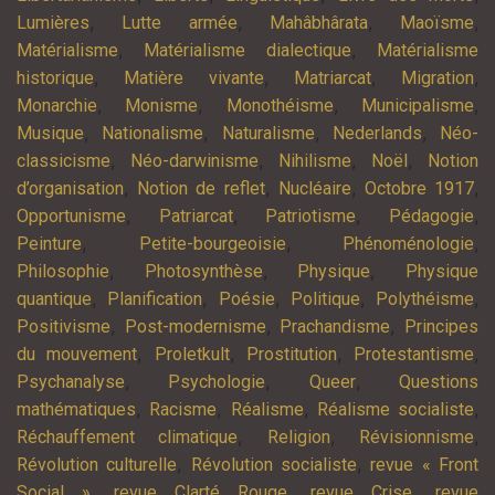
,
,
,
,
Lumières
Lutte armée
Mahâbhârata
Maoïsme
,
,
Matérialisme
Matérialisme dialectique
Matérialisme
,
,
,
,
historique
Matière vivante
Matriarcat
Migration
,
,
,
,
Monarchie
Monisme
Monothéisme
Municipalisme
,
,
,
,
Musique
Nationalisme
Naturalisme
Nederlands
Néo-
,
,
,
,
classicisme
Néo-darwinisme
Nihilisme
Noël
Notion
,
,
,
,
d’organisation
Notion de reflet
Nucléaire
Octobre 1917
,
,
,
,
Opportunisme
Patriarcat
Patriotisme
Pédagogie
,
,
,
Peinture
Petite-bourgeoisie
Phénoménologie
,
,
,
Philosophie
Photosynthèse
Physique
Physique
,
,
,
,
,
quantique
Planification
Poésie
Politique
Polythéisme
,
,
,
Positivisme
Post-modernisme
Prachandisme
Principes
,
,
,
,
du mouvement
Proletkult
Prostitution
Protestantisme
,
,
,
Psychanalyse
Psychologie
Queer
Questions
,
,
,
,
mathématiques
Racisme
Réalisme
Réalisme socialiste
,
,
,
Réchauffement climatique
Religion
Révisionnisme
,
,
Révolution culturelle
Révolution socialiste
revue « Front
,
,
,
Social »
revue Clarté Rouge
revue Crise
revue