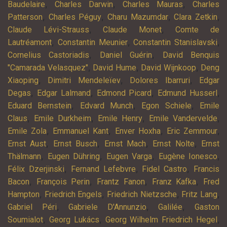
,
,
,
Baudelaire
Charles Darwin
Charles Mauras
Charles
,
,
,
,
Patterson
Charles Péguy
Charu Mazumdar
Clara Zetkin
,
,
Claude Lévi-Strauss
Claude Monet
Comte de
,
,
,
Lautréamont
Constantin Meunier
Constantin Stanislavski
,
,
Cornelius Castoriadis
Daniel Guérin
David Benquis
,
,
,
"Camarada Velasquez"
David Hume
David Wijnkoop
Deng
,
,
,
Xiaoping
Dimitri Mendeleïev
Dolores Ibarruri
Edgar
,
,
,
,
Degas
Edgar Lalmand
Edmond Picard
Edmund Husserl
,
,
,
Eduard Bernstein
Edvard Munch
Egon Schiele
Emile
,
,
,
,
Claus
Emile Durkheim
Emile Henry
Emile Vandervelde
,
,
,
,
Emile Zola
Emmanuel Kant
Enver Hoxha
Eric Zemmour
,
,
,
,
Ernst Aust
Ernst Busch
Ernst Mach
Ernst Nolte
Ernst
,
,
,
,
Thälmann
Eugen Dühring
Eugen Varga
Eugène Ionesco
,
,
,
Félix Dzerjinski
Fernand Lefebvre
Fidel Castro
Francis
,
,
,
,
Bacon
François Perin
Frantz Fanon
Franz Kafka
Fred
,
,
,
,
Hampton
Friedrich Engels
Friedrich Nietzsche
Fritz Lang
,
,
,
Gabriel Péri
Gabriele D'Annunzio
Galilée
Gaston
,
,
,
Soumialot
Georg Lukács
Georg Wilhelm Friedrich Hegel