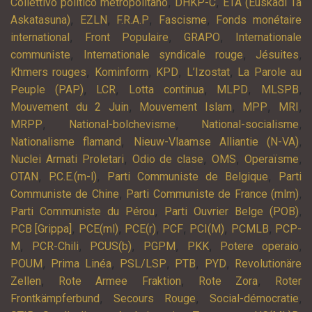
,
,
Collettivo politico metropolitano
DHKP-C
ETA (Euskadi Ta
,
,
,
,
Askatasuna)
EZLN
F.R.A.P
Fascisme
Fonds monétaire
,
,
,
international
Front Populaire
GRAPO
Internationale
,
,
,
communiste
Internationale syndicale rouge
Jésuites
,
,
,
,
Khmers rouges
Kominform
KPD
L’Izostat
La Parole au
,
,
,
,
,
Peuple (PAP)
LCR
Lotta continua
MLPD
MLSPB
,
,
,
,
Mouvement du 2 Juin
Mouvement Islam
MPP
MRI
,
,
,
MRPP
National-bolchevisme
National-socialisme
,
,
Nationalisme flamand
Nieuw-Vlaamse Alliantie (N-VA)
,
,
,
,
Nuclei Armati Proletari
Odio de clase
OMS
Operaïsme
,
,
,
OTAN
P.C.E.(m-l)
Parti Communiste de Belgique
Parti
,
,
Communiste de Chine
Parti Communiste de France (mlm)
,
,
Parti Communiste du Pérou
Parti Ouvrier Belge (POB)
,
,
,
,
,
,
PCB [Grippa]
PCE(ml)
PCE(r)
PCF
PCI(M)
PCMLB
PCP-
,
,
,
,
,
,
M
PCR-Chili
PCUS(b)
PGPM
PKK
Potere operaio
,
,
,
,
,
POUM
Prima Linéa
PSL/LSP
PTB
PYD
Revolutionäre
,
,
,
Zellen
Rote Armee Fraktion
Rote Zora
Roter
,
,
,
Frontkämpferbund
Secours Rouge
Social-démocratie