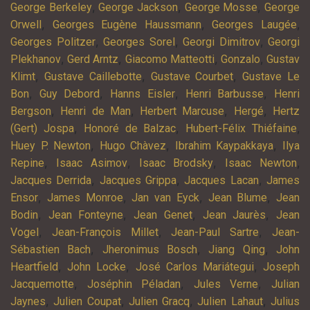
,
,
,
George Berkeley
George Jackson
George Mosse
George
,
,
,
Orwell
Georges Eugène Haussmann
Georges Laugée
,
,
,
Georges Politzer
Georges Sorel
Georgi Dimitrov
Georgi
,
,
,
,
Plekhanov
Gerd Arntz
Giacomo Matteotti
Gonzalo
Gustav
,
,
,
Klimt
Gustave Caillebotte
Gustave Courbet
Gustave Le
,
,
,
,
Bon
Guy Debord
Hanns Eisler
Henri Barbusse
Henri
,
,
,
,
Bergson
Henri de Man
Herbert Marcuse
Hergé
Hertz
,
,
,
(Gert) Jospa
Honoré de Balzac
Hubert-Félix Thiéfaine
,
,
,
Huey P. Newton
Hugo Chàvez
Ibrahim Kaypakkaya
Ilya
,
,
,
,
Repine
Isaac Asimov
Isaac Brodsky
Isaac Newton
,
,
,
Jacques Derrida
Jacques Grippa
Jacques Lacan
James
,
,
,
,
Ensor
James Monroe
Jan van Eyck
Jean Blume
Jean
,
,
,
,
Bodin
Jean Fonteyne
Jean Genet
Jean Jaurès
Jean
,
,
,
Vogel
Jean-François Millet
Jean-Paul Sartre
Jean-
,
,
,
Sébastien Bach
Jheronimus Bosch
Jiang Qing
John
,
,
,
Heartfield
John Locke
José Carlos Mariátegui
Joseph
,
,
,
Jacquemotte
Joséphin Péladan
Jules Verne
Julian
,
,
,
,
Jaynes
Julien Coupat
Julien Gracq
Julien Lahaut
Julius