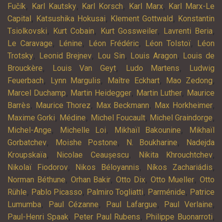
,
,
,
,
Fučík
Karl Kautsky
Karl Korsch
Karl Marx
Karl Marx-Le
,
,
,
Capital
Katsushika Hokusai
Klement Gottwald
Konstantin
,
,
,
,
Tsiolkovski
Kurt Cobain
Kurt Gossweiler
Lavrenti Beria
,
,
,
,
Le Caravage
Lénine
Léon Frédéric
Léon Tolstoï
Léon
,
,
,
,
Trotsky
Leonid Brejnev
Lou Sin
Louis Aragon
Louis de
,
,
,
Brouckère
Louis Van Geyt
Ludo Martens
Ludwig
,
,
,
,
Feuerbach
Lynn Margulis
Maître Eckhart
Mao Zedong
,
,
,
Marcel Duchamp
Martin Heidegger
Martin Luther
Maurice
,
,
,
,
Barrès
Maurice Thorez
Max Beckmann
Max Horkheimer
,
,
,
,
Maxime Gorki
Médine
Michel Foucault
Michel Graindorge
,
,
,
Michel-Ange
Michelle Loi
Mikhaïl Bakounine
Mikhaïl
,
,
,
Gorbatchev
Moishe Postone
N. Boukharine
Nadejda
,
,
,
Kroupskaïa
Nicolae Ceaușescu
Nikita Khrouchtchev
,
,
,
Nikolaï Fiodorov
Nikos Béloyannis
Níkos Zachariádis
,
,
,
,
Norman Béthune
Orhan Bakir
Otto Dix
Otto Mueller
Otto
,
,
,
,
Rühle
Pablo Picasso
Palmiro Togliatti
Parménide
Patrice
,
,
,
,
Lumumba
Paul Cézanne
Paul Lafargue
Paul Verlaine
,
,
,
Paul-Henri Spaak
Peter Paul Rubens
Philippe Buonarroti