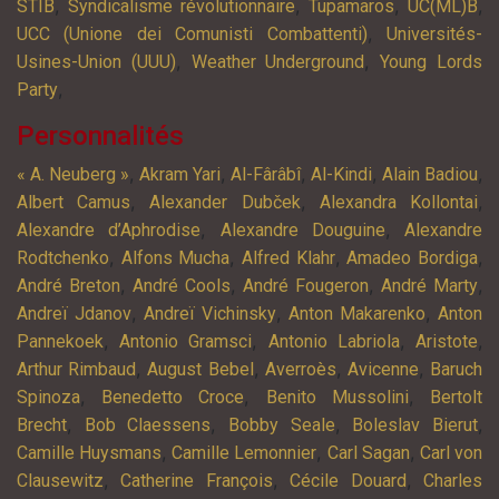
,
,
,
,
STIB
Syndicalisme révolutionnaire
Tupamaros
UC(ML)B
,
UCC (Unione dei Comunisti Combattenti)
Universités-
,
,
Usines-Union (UUU)
Weather Underground
Young Lords
,
Party
Personnalités
,
,
,
,
,
« A. Neuberg »
Akram Yari
Al-Fârâbî
Al-Kindi
Alain Badiou
,
,
,
Albert Camus
Alexander Dubček
Alexandra Kollontai
,
,
Alexandre d’Aphrodise
Alexandre Douguine
Alexandre
,
,
,
,
Rodtchenko
Alfons Mucha
Alfred Klahr
Amadeo Bordiga
,
,
,
,
André Breton
André Cools
André Fougeron
André Marty
,
,
,
Andreï Jdanov
Andreï Vichinsky
Anton Makarenko
Anton
,
,
,
,
Pannekoek
Antonio Gramsci
Antonio Labriola
Aristote
,
,
,
,
Arthur Rimbaud
August Bebel
Averroès
Avicenne
Baruch
,
,
,
Spinoza
Benedetto Croce
Benito Mussolini
Bertolt
,
,
,
,
Brecht
Bob Claessens
Bobby Seale
Boleslav Bierut
,
,
,
Camille Huysmans
Camille Lemonnier
Carl Sagan
Carl von
,
,
,
Clausewitz
Catherine François
Cécile Douard
Charles