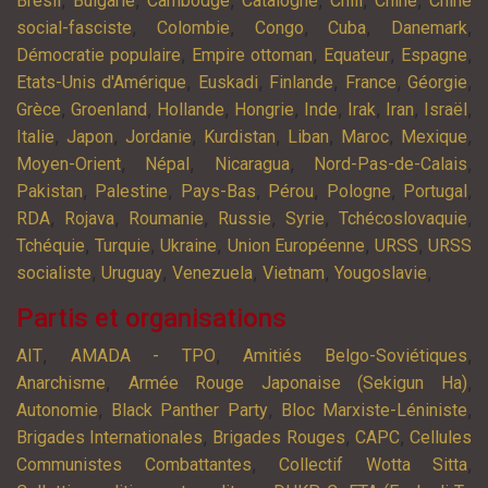
,
,
,
,
,
,
Brésil
Bulgarie
Cambodge
Catalogne
Chili
Chine
Chine
,
,
,
,
,
social-fasciste
Colombie
Congo
Cuba
Danemark
,
,
,
,
Démocratie populaire
Empire ottoman
Equateur
Espagne
,
,
,
,
,
Etats-Unis d'Amérique
Euskadi
Finlande
France
Géorgie
,
,
,
,
,
,
,
,
Grèce
Groenland
Hollande
Hongrie
Inde
Irak
Iran
Israël
,
,
,
,
,
,
,
Italie
Japon
Jordanie
Kurdistan
Liban
Maroc
Mexique
,
,
,
,
Moyen-Orient
Népal
Nicaragua
Nord-Pas-de-Calais
,
,
,
,
,
,
Pakistan
Palestine
Pays-Bas
Pérou
Pologne
Portugal
,
,
,
,
,
,
RDA
Rojava
Roumanie
Russie
Syrie
Tchécoslovaquie
,
,
,
,
,
Tchéquie
Turquie
Ukraine
Union Européenne
URSS
URSS
,
,
,
,
,
socialiste
Uruguay
Venezuela
Vietnam
Yougoslavie
Partis et organisations
,
,
,
AIT
AMADA - TPO
Amitiés Belgo-Soviétiques
,
,
Anarchisme
Armée Rouge Japonaise (Sekigun Ha)
,
,
,
Autonomie
Black Panther Party
Bloc Marxiste-Léniniste
,
,
,
Brigades Internationales
Brigades Rouges
CAPC
Cellules
,
,
Communistes Combattantes
Collectif Wotta Sitta