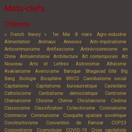
Mots-clefs
Thèmes
,
,
,
,
« French theory »
1er Mai
8 mars
Agro-industrie
,
,
,
,
Alimentation
Animaux
Annexes
Anti-impérialisme
,
,
Anticommunisme
Antifascisme
Antirévisionnisme en
,
,
,
,
Chine
Antisémitisme
Architecture
Art contemporain
Art
,
,
,
,
Nouveau
Arts et Lettres
Astronomie
Athéisme
,
,
,
,
Avakianisme
Averroïsme
Baroque
Bhagavad Gîtâ
Big
,
,
,
,
,
Bang
Biologie
Biosphère
BRICS
Cannibalisme social
,
,
,
Capitalisme
Capitalisme bureaucratique
Castellano
,
,
,
Catholicisme
Centralisme démocratique
Centrisme
,
,
,
,
,
Chamanisme
Chiisme
Chimie
Christianisme
Cinéma
,
,
,
,
Classicisme
Classification
Collectivisme
Colonialisme
,
,
,
Commerce
Communisme
Conquête spatiale soviétique
,
,
,
Constructivisme
Convention de Ramsar
COP23
,
,
,
,
Corporatisme
Cosmologie
COVID-19
Crise capitaliste