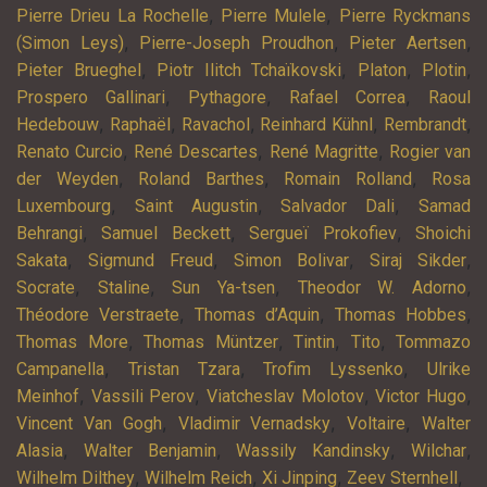
,
,
Pierre Drieu La Rochelle
Pierre Mulele
Pierre Ryckmans
,
,
,
(Simon Leys)
Pierre-Joseph Proudhon
Pieter Aertsen
,
,
,
,
Pieter Brueghel
Piotr Ilitch Tchaïkovski
Platon
Plotin
,
,
,
Prospero Gallinari
Pythagore
Rafael Correa
Raoul
,
,
,
,
,
Hedebouw
Raphaël
Ravachol
Reinhard Kühnl
Rembrandt
,
,
,
Renato Curcio
René Descartes
René Magritte
Rogier van
,
,
,
der Weyden
Roland Barthes
Romain Rolland
Rosa
,
,
,
Luxembourg
Saint Augustin
Salvador Dali
Samad
,
,
,
Behrangi
Samuel Beckett
Sergueï Prokofiev
Shoichi
,
,
,
,
Sakata
Sigmund Freud
Simon Bolivar
Siraj Sikder
,
,
,
,
Socrate
Staline
Sun Ya-tsen
Theodor W. Adorno
,
,
,
Théodore Verstraete
Thomas d’Aquin
Thomas Hobbes
,
,
,
,
Thomas More
Thomas Müntzer
Tintin
Tito
Tommazo
,
,
,
Campanella
Tristan Tzara
Trofim Lyssenko
Ulrike
,
,
,
,
Meinhof
Vassili Perov
Viatcheslav Molotov
Victor Hugo
,
,
,
Vincent Van Gogh
Vladimir Vernadsky
Voltaire
Walter
,
,
,
,
Alasia
Walter Benjamin
Wassily Kandinsky
Wilchar
,
,
,
,
Wilhelm Dilthey
Wilhelm Reich
Xi Jinping
Zeev Sternhell