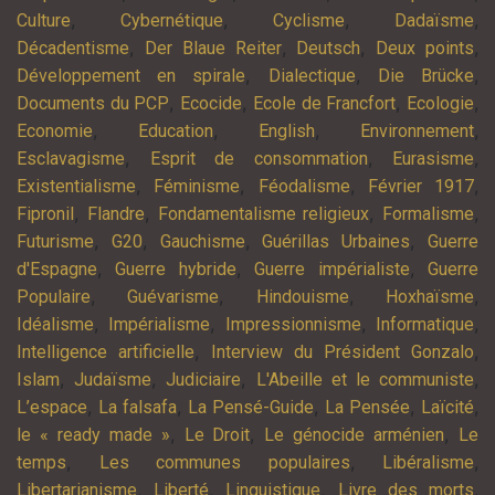
,
,
,
,
Culture
Cybernétique
Cyclisme
Dadaïsme
,
,
,
,
Décadentisme
Der Blaue Reiter
Deutsch
Deux points
,
,
,
Développement en spirale
Dialectique
Die Brücke
,
,
,
,
Documents du PCP
Ecocide
Ecole de Francfort
Ecologie
,
,
,
,
Economie
Education
English
Environnement
,
,
,
Esclavagisme
Esprit de consommation
Eurasisme
,
,
,
,
Existentialisme
Féminisme
Féodalisme
Février 1917
,
,
,
,
Fipronil
Flandre
Fondamentalisme religieux
Formalisme
,
,
,
,
Futurisme
G20
Gauchisme
Guérillas Urbaines
Guerre
,
,
,
d'Espagne
Guerre hybride
Guerre impérialiste
Guerre
,
,
,
,
Populaire
Guévarisme
Hindouisme
Hoxhaïsme
,
,
,
,
Idéalisme
Impérialisme
Impressionnisme
Informatique
,
,
Intelligence artificielle
Interview du Président Gonzalo
,
,
,
,
Islam
Judaïsme
Judiciaire
L'Abeille et le communiste
,
,
,
,
,
L’espace
La falsafa
La Pensé-Guide
La Pensée
Laïcité
,
,
,
le « ready made »
Le Droit
Le génocide arménien
Le
,
,
,
temps
Les communes populaires
Libéralisme
,
,
,
,
Libertarianisme
Liberté
Linguistique
Livre des morts