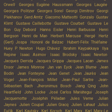
,
,
,
Orwell
Georges Eugène Haussmann
Georges Laugée
,
,
,
Georges Politzer
Georges Sorel
Georgi Dimitrov
Georgi
,
,
,
,
Plekhanov
Gerd Arntz
Giacomo Matteotti
Gonzalo
Gustav
,
,
,
Klimt
Gustave Caillebotte
Gustave Courbet
Gustave Le
,
,
,
,
Bon
Guy Debord
Hanns Eisler
Henri Barbusse
Henri
,
,
,
,
Bergson
Henri de Man
Herbert Marcuse
Hergé
Hertz
,
,
,
(Gert) Jospa
Honoré de Balzac
Hubert-Félix Thiéfaine
,
,
,
Huey P. Newton
Hugo Chàvez
Ibrahim Kaypakkaya
Ilya
,
,
,
,
Repine
Isaac Asimov
Isaac Brodsky
Isaac Newton
,
,
,
Jacques Derrida
Jacques Grippa
Jacques Lacan
James
,
,
,
,
Ensor
James Monroe
Jan van Eyck
Jean Blume
Jean
,
,
,
,
Bodin
Jean Fonteyne
Jean Genet
Jean Jaurès
Jean
,
,
,
Vogel
Jean-François Millet
Jean-Paul Sartre
Jean-
,
,
,
Sébastien Bach
Jheronimus Bosch
Jiang Qing
John
,
,
,
Heartfield
John Locke
José Carlos Mariátegui
Joseph
,
,
,
Jacquemotte
Joséphin Péladan
Jules Verne
Julian
,
,
,
,
Jaynes
Julien Coupat
Julien Gracq
Julien Lahaut
Julius
,
,
,
,
Fučík
Karl Kautsky
Karl Korsch
Karl Marx
Karl Marx-Le