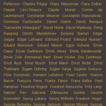
,
,
,
,
Patterson
Charles Péguy
Charu Mazumdar
Clara Zetkin
,
,
Claude Lévi-Strauss
Claude Monet
Comte de
,
,
,
Lautréamont
Constantin Meunier
Constantin Stanislavski
,
,
Cornelius Castoriadis
Daniel Guérin
David Benquis
,
,
,
"Camarada Velasquez"
David Hume
David Wijnkoop
Deng
,
,
,
Xiaoping
Dimitri Mendeleïev
Dolores Ibarruri
Edgar
,
,
,
,
Degas
Edgar Lalmand
Edmond Picard
Edmund Husserl
,
,
,
Eduard Bernstein
Edvard Munch
Egon Schiele
Emile
,
,
,
,
Claus
Emile Durkheim
Emile Henry
Emile Vandervelde
,
,
,
,
Emile Zola
Emmanuel Kant
Enver Hoxha
Eric Zemmour
,
,
,
,
Ernst Aust
Ernst Busch
Ernst Mach
Ernst Nolte
Ernst
,
,
,
,
Thälmann
Eugen Dühring
Eugen Varga
Eugène Ionesco
,
,
,
Félix Dzerjinski
Fernand Lefebvre
Fidel Castro
Francis
,
,
,
,
Bacon
François Perin
Frantz Fanon
Franz Kafka
Fred
,
,
,
,
Hampton
Friedrich Engels
Friedrich Nietzsche
Fritz Lang
,
,
,
Gabriel Péri
Gabriele D'Annunzio
Galilée
Gaston
,
,
,
Soumialot
Georg Lukács
Georg Wilhelm Friedrich Hegel
,
,
,
George Berkeley
George Jackson
George Mosse
George