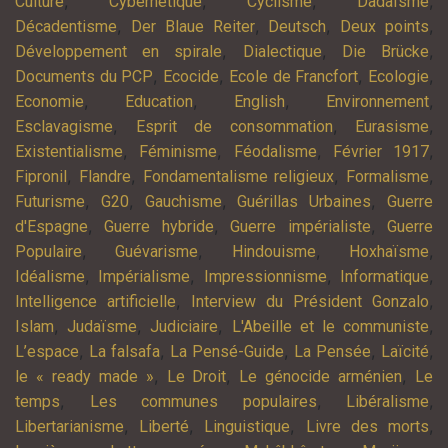
,
,
,
,
Culture
Cybernétique
Cyclisme
Dadaïsme
,
,
,
,
Décadentisme
Der Blaue Reiter
Deutsch
Deux points
,
,
,
Développement en spirale
Dialectique
Die Brücke
,
,
,
,
Documents du PCP
Ecocide
Ecole de Francfort
Ecologie
,
,
,
,
Economie
Education
English
Environnement
,
,
,
Esclavagisme
Esprit de consommation
Eurasisme
,
,
,
,
Existentialisme
Féminisme
Féodalisme
Février 1917
,
,
,
,
Fipronil
Flandre
Fondamentalisme religieux
Formalisme
,
,
,
,
Futurisme
G20
Gauchisme
Guérillas Urbaines
Guerre
,
,
,
d'Espagne
Guerre hybride
Guerre impérialiste
Guerre
,
,
,
,
Populaire
Guévarisme
Hindouisme
Hoxhaïsme
,
,
,
,
Idéalisme
Impérialisme
Impressionnisme
Informatique
,
,
Intelligence artificielle
Interview du Président Gonzalo
,
,
,
,
Islam
Judaïsme
Judiciaire
L'Abeille et le communiste
,
,
,
,
,
L’espace
La falsafa
La Pensé-Guide
La Pensée
Laïcité
,
,
,
le « ready made »
Le Droit
Le génocide arménien
Le
,
,
,
temps
Les communes populaires
Libéralisme
,
,
,
,
Libertarianisme
Liberté
Linguistique
Livre des morts