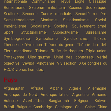
,
,
internationale Communisme
revue Ligne Classique
,
,
,
,
Romantisme
Sacrorum antistitum
Science
Scolastique
,
,
,
Sculture
Seconde Guerre mondiale
Sécurité routière
,
,
,
Semi-féodalisme
Sionisme
Situationnisme
Social-
,
,
,
,
impérialisme
Socialisme
Société
Soulèvement armé
,
,
,
,
Sport
Structuralisme
Subjectivisme
Surréalisme
,
,
,
,
Symbiogenèse
Symbolisme
Syndicalisme
Théatre
,
,
,
Théorie de l'évolution
Théorie du génie
Théorie du reflet
,
,
,
,
Tiers-mondisme
Titisme
Trafic de drogues
Triple union
,
,
,
Trotskysme
Ultra-gauche
Unité des contraires
Vérité
,
,
,
,
objective
Veviba
Vingtisme
Vivisection
XXe congrès du
,
,
PCUS
Zones humides
Pays
,
,
,
,
,
Afghanistan
Afrique
Albanie
Algérie
Allemagne
,
,
,
,
Amérique du Nord
Amérique latine
Argentine
Arménie
,
,
,
,
,
Autriche
Azerbaïdjan
Bangladesh
Belgique
Bolivie
,
,
,
,
,
,
Brésil
Bulgarie
Cambodge
Catalogne
Chili
Chine
Chine