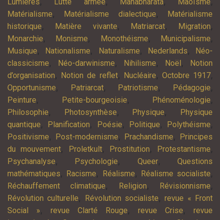
,
,
,
,
Lumières
Lutte armée
Mahâbhârata
Maoïsme
,
,
Matérialisme
Matérialisme dialectique
Matérialisme
,
,
,
,
historique
Matière vivante
Matriarcat
Migration
,
,
,
,
Monarchie
Monisme
Monothéisme
Municipalisme
,
,
,
,
Musique
Nationalisme
Naturalisme
Nederlands
Néo-
,
,
,
,
classicisme
Néo-darwinisme
Nihilisme
Noël
Notion
,
,
,
,
d’organisation
Notion de reflet
Nucléaire
Octobre 1917
,
,
,
,
Opportunisme
Patriarcat
Patriotisme
Pédagogie
,
,
,
Peinture
Petite-bourgeoisie
Phénoménologie
,
,
,
Philosophie
Photosynthèse
Physique
Physique
,
,
,
,
,
quantique
Planification
Poésie
Politique
Polythéisme
,
,
,
Positivisme
Post-modernisme
Prachandisme
Principes
,
,
,
,
du mouvement
Proletkult
Prostitution
Protestantisme
,
,
,
Psychanalyse
Psychologie
Queer
Questions
,
,
,
,
mathématiques
Racisme
Réalisme
Réalisme socialiste
,
,
,
Réchauffement climatique
Religion
Révisionnisme
,
,
Révolution culturelle
Révolution socialiste
revue « Front
,
,
,
Social »
revue Clarté Rouge
revue Crise
revue