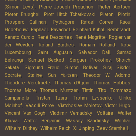
,
,
,
(Simon Leys)
Pierre-Joseph Proudhon
Pieter Aertsen
,
,
,
,
Pieter Brueghel
Piotr Ilitch Tchaïkovski
Platon
Plotin
,
,
,
Prospero Gallinari
Pythagore
Rafael Correa
Raoul
,
,
,
,
,
Hedebouw
Raphaël
Ravachol
Reinhard Kühnl
Rembrandt
,
,
,
Renato Curcio
René Descartes
René Magritte
Rogier van
,
,
,
der Weyden
Roland Barthes
Romain Rolland
Rosa
,
,
,
Luxembourg
Saint Augustin
Salvador Dali
Samad
,
,
,
Behrangi
Samuel Beckett
Sergueï Prokofiev
Shoichi
,
,
,
,
Sakata
Sigmund Freud
Simon Bolivar
Siraj Sikder
,
,
,
,
Socrate
Staline
Sun Ya-tsen
Theodor W. Adorno
,
,
,
Théodore Verstraete
Thomas d’Aquin
Thomas Hobbes
,
,
,
,
Thomas More
Thomas Müntzer
Tintin
Tito
Tommazo
,
,
,
Campanella
Tristan Tzara
Trofim Lyssenko
Ulrike
,
,
,
,
Meinhof
Vassili Perov
Viatcheslav Molotov
Victor Hugo
,
,
,
Vincent Van Gogh
Vladimir Vernadsky
Voltaire
Walter
,
,
,
,
Alasia
Walter Benjamin
Wassily Kandinsky
Wilchar
,
,
,
,
Wilhelm Dilthey
Wilhelm Reich
Xi Jinping
Zeev Sternhell