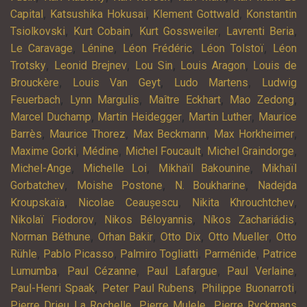
,
,
,
Capital
Katsushika Hokusai
Klement Gottwald
Konstantin
,
,
,
,
Tsiolkovski
Kurt Cobain
Kurt Gossweiler
Lavrenti Beria
,
,
,
,
Le Caravage
Lénine
Léon Frédéric
Léon Tolstoï
Léon
,
,
,
,
Trotsky
Leonid Brejnev
Lou Sin
Louis Aragon
Louis de
,
,
,
Brouckère
Louis Van Geyt
Ludo Martens
Ludwig
,
,
,
,
Feuerbach
Lynn Margulis
Maître Eckhart
Mao Zedong
,
,
,
Marcel Duchamp
Martin Heidegger
Martin Luther
Maurice
,
,
,
,
Barrès
Maurice Thorez
Max Beckmann
Max Horkheimer
,
,
,
,
Maxime Gorki
Médine
Michel Foucault
Michel Graindorge
,
,
,
Michel-Ange
Michelle Loi
Mikhaïl Bakounine
Mikhaïl
,
,
,
Gorbatchev
Moishe Postone
N. Boukharine
Nadejda
,
,
,
Kroupskaïa
Nicolae Ceaușescu
Nikita Khrouchtchev
,
,
,
Nikolaï Fiodorov
Nikos Béloyannis
Níkos Zachariádis
,
,
,
,
Norman Béthune
Orhan Bakir
Otto Dix
Otto Mueller
Otto
,
,
,
,
Rühle
Pablo Picasso
Palmiro Togliatti
Parménide
Patrice
,
,
,
,
Lumumba
Paul Cézanne
Paul Lafargue
Paul Verlaine
,
,
,
Paul-Henri Spaak
Peter Paul Rubens
Philippe Buonarroti
,
,
Pierre Drieu La Rochelle
Pierre Mulele
Pierre Ryckmans