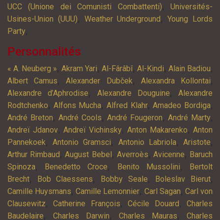
,
UCC (Unione dei Comunisti Combattenti)
Universités-
,
,
Usines-Union (UUU)
Weather Underground
Young Lords
,
Party
Personnalités
,
,
,
,
,
« A. Neuberg »
Akram Yari
Al-Fârâbî
Al-Kindi
Alain Badiou
,
,
,
Albert Camus
Alexander Dubček
Alexandra Kollontai
,
,
Alexandre d’Aphrodise
Alexandre Douguine
Alexandre
,
,
,
,
Rodtchenko
Alfons Mucha
Alfred Klahr
Amadeo Bordiga
,
,
,
,
André Breton
André Cools
André Fougeron
André Marty
,
,
,
Andreï Jdanov
Andreï Vichinsky
Anton Makarenko
Anton
,
,
,
,
Pannekoek
Antonio Gramsci
Antonio Labriola
Aristote
,
,
,
,
Arthur Rimbaud
August Bebel
Averroès
Avicenne
Baruch
,
,
,
Spinoza
Benedetto Croce
Benito Mussolini
Bertolt
,
,
,
,
Brecht
Bob Claessens
Bobby Seale
Boleslav Bierut
,
,
,
Camille Huysmans
Camille Lemonnier
Carl Sagan
Carl von
,
,
,
Clausewitz
Catherine François
Cécile Douard
Charles
,
,
,
Baudelaire
Charles Darwin
Charles Mauras
Charles