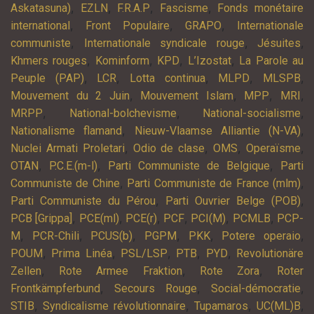
,
,
,
,
Askatasuna)
EZLN
F.R.A.P
Fascisme
Fonds monétaire
,
,
,
international
Front Populaire
GRAPO
Internationale
,
,
,
communiste
Internationale syndicale rouge
Jésuites
,
,
,
,
Khmers rouges
Kominform
KPD
L’Izostat
La Parole au
,
,
,
,
,
Peuple (PAP)
LCR
Lotta continua
MLPD
MLSPB
,
,
,
,
Mouvement du 2 Juin
Mouvement Islam
MPP
MRI
,
,
,
MRPP
National-bolchevisme
National-socialisme
,
,
Nationalisme flamand
Nieuw-Vlaamse Alliantie (N-VA)
,
,
,
,
Nuclei Armati Proletari
Odio de clase
OMS
Operaïsme
,
,
,
OTAN
P.C.E.(m-l)
Parti Communiste de Belgique
Parti
,
,
Communiste de Chine
Parti Communiste de France (mlm)
,
,
Parti Communiste du Pérou
Parti Ouvrier Belge (POB)
,
,
,
,
,
,
PCB [Grippa]
PCE(ml)
PCE(r)
PCF
PCI(M)
PCMLB
PCP-
,
,
,
,
,
,
M
PCR-Chili
PCUS(b)
PGPM
PKK
Potere operaio
,
,
,
,
,
POUM
Prima Linéa
PSL/LSP
PTB
PYD
Revolutionäre
,
,
,
Zellen
Rote Armee Fraktion
Rote Zora
Roter
,
,
,
Frontkämpferbund
Secours Rouge
Social-démocratie
,
,
,
,
STIB
Syndicalisme révolutionnaire
Tupamaros
UC(ML)B