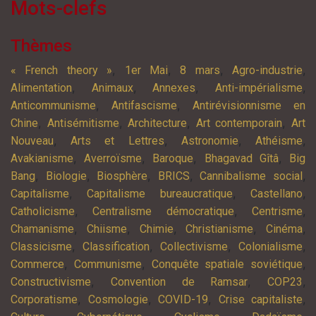
Mots-clefs
Thèmes
,
,
,
,
« French theory »
1er Mai
8 mars
Agro-industrie
,
,
,
,
Alimentation
Animaux
Annexes
Anti-impérialisme
,
,
Anticommunisme
Antifascisme
Antirévisionnisme en
,
,
,
,
Chine
Antisémitisme
Architecture
Art contemporain
Art
,
,
,
,
Nouveau
Arts et Lettres
Astronomie
Athéisme
,
,
,
,
Avakianisme
Averroïsme
Baroque
Bhagavad Gîtâ
Big
,
,
,
,
,
Bang
Biologie
Biosphère
BRICS
Cannibalisme social
,
,
,
Capitalisme
Capitalisme bureaucratique
Castellano
,
,
,
Catholicisme
Centralisme démocratique
Centrisme
,
,
,
,
,
Chamanisme
Chiisme
Chimie
Christianisme
Cinéma
,
,
,
,
Classicisme
Classification
Collectivisme
Colonialisme
,
,
,
Commerce
Communisme
Conquête spatiale soviétique
,
,
,
Constructivisme
Convention de Ramsar
COP23
,
,
,
,
Corporatisme
Cosmologie
COVID-19
Crise capitaliste