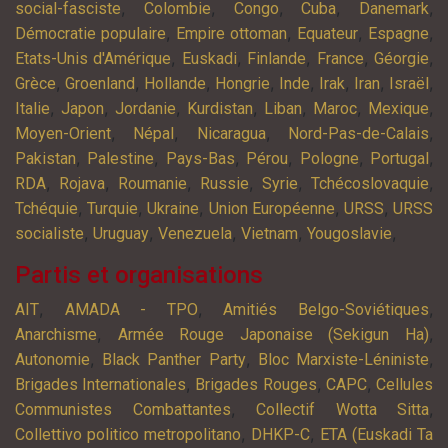
,
,
,
,
,
social-fasciste
Colombie
Congo
Cuba
Danemark
,
,
,
,
Démocratie populaire
Empire ottoman
Equateur
Espagne
,
,
,
,
,
Etats-Unis d'Amérique
Euskadi
Finlande
France
Géorgie
,
,
,
,
,
,
,
,
Grèce
Groenland
Hollande
Hongrie
Inde
Irak
Iran
Israël
,
,
,
,
,
,
,
Italie
Japon
Jordanie
Kurdistan
Liban
Maroc
Mexique
,
,
,
,
Moyen-Orient
Népal
Nicaragua
Nord-Pas-de-Calais
,
,
,
,
,
,
Pakistan
Palestine
Pays-Bas
Pérou
Pologne
Portugal
,
,
,
,
,
,
RDA
Rojava
Roumanie
Russie
Syrie
Tchécoslovaquie
,
,
,
,
,
Tchéquie
Turquie
Ukraine
Union Européenne
URSS
URSS
,
,
,
,
,
socialiste
Uruguay
Venezuela
Vietnam
Yougoslavie
Partis et organisations
,
,
,
AIT
AMADA - TPO
Amitiés Belgo-Soviétiques
,
,
Anarchisme
Armée Rouge Japonaise (Sekigun Ha)
,
,
,
Autonomie
Black Panther Party
Bloc Marxiste-Léniniste
,
,
,
Brigades Internationales
Brigades Rouges
CAPC
Cellules
,
,
Communistes Combattantes
Collectif Wotta Sitta
,
,
Collettivo politico metropolitano
DHKP-C
ETA (Euskadi Ta