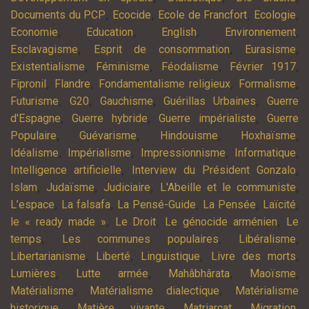
,
,
,
,
Documents du PCP
Ecocide
Ecole de Francfort
Ecologie
,
,
,
,
Economie
Education
English
Environnement
,
,
,
Esclavagisme
Esprit de consommation
Eurasisme
,
,
,
,
Existentialisme
Féminisme
Féodalisme
Février 1917
,
,
,
,
Fipronil
Flandre
Fondamentalisme religieux
Formalisme
,
,
,
,
Futurisme
G20
Gauchisme
Guérillas Urbaines
Guerre
,
,
,
d'Espagne
Guerre hybride
Guerre impérialiste
Guerre
,
,
,
,
Populaire
Guévarisme
Hindouisme
Hoxhaïsme
,
,
,
,
Idéalisme
Impérialisme
Impressionnisme
Informatique
,
,
Intelligence artificielle
Interview du Président Gonzalo
,
,
,
,
Islam
Judaïsme
Judiciaire
L'Abeille et le communiste
,
,
,
,
,
L’espace
La falsafa
La Pensé-Guide
La Pensée
Laïcité
,
,
,
le « ready made »
Le Droit
Le génocide arménien
Le
,
,
,
temps
Les communes populaires
Libéralisme
,
,
,
,
Libertarianisme
Liberté
Linguistique
Livre des morts
,
,
,
,
Lumières
Lutte armée
Mahâbhârata
Maoïsme
,
,
Matérialisme
Matérialisme dialectique
Matérialisme
,
,
,
,
historique
Matière vivante
Matriarcat
Migration