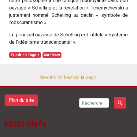
cette philosophie à une critique foudroyante dans son
ouvrage « Schelling et la révélation ». Tchernychevski a
justement nommé Schelling au déclin « symbole de
l’obscurantisme ».
Le principal ouvrage de Schelling est intitulé « Système
de l’idéalisme transcendantal ».
Friedrich Engels
Karl Marx
Revenir en haut de la page.
Plan du site
Mots-clefs