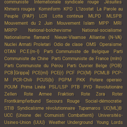
,
,
,
communiste
Internationale syndicale rouge
Jésuites
,
,
,
,
Khmers rouges
Kominform
KPD
L’Izostat
La Parole au
,
,
,
,
,
Peuple (PAP)
LCR
Lotta continua
MLPD
MLSPB
,
,
,
,
Mouvement du 2 Juin
Mouvement Islam
MPP
MRI
,
,
,
MRPP
National-bolchevisme
National-socialisme
,
,
Nationalisme flamand
Nieuw-Vlaamse Alliantie (N-VA)
,
,
,
,
Nuclei Armati Proletari
Odio de clase
OMS
Operaïsme
,
,
,
OTAN
P.C.E.(m-l)
Parti Communiste de Belgique
Parti
,
,
Communiste de Chine
Parti Communiste de France (mlm)
,
,
Parti Communiste du Pérou
Parti Ouvrier Belge (POB)
,
,
,
,
,
,
PCB [Grippa]
PCE(ml)
PCE(r)
PCF
PCI(M)
PCMLB
PCP-
,
,
,
,
,
,
M
PCR-Chili
PCUS(b)
PGPM
PKK
Potere operaio
,
,
,
,
,
POUM
Prima Linéa
PSL/LSP
PTB
PYD
Revolutionäre
,
,
,
Zellen
Rote Armee Fraktion
Rote Zora
Roter
,
,
,
Frontkämpferbund
Secours Rouge
Social-démocratie
,
,
,
,
STIB
Syndicalisme révolutionnaire
Tupamaros
UC(ML)B
,
UCC (Unione dei Comunisti Combattenti)
Universités-
,
,
Usines-Union (UUU)
Weather Underground
Young Lords