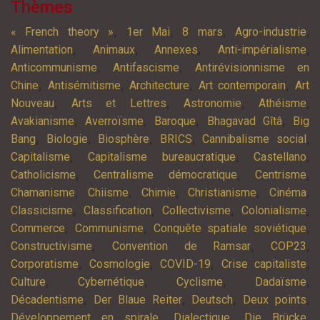
Thèmes
,
,
,
,
« French theory »
1er Mai
8 mars
Agro-industrie
,
,
,
,
Alimentation
Animaux
Annexes
Anti-impérialisme
,
,
Anticommunisme
Antifascisme
Antirévisionnisme en
,
,
,
,
Chine
Antisémitisme
Architecture
Art contemporain
Art
,
,
,
,
Nouveau
Arts et Lettres
Astronomie
Athéisme
,
,
,
,
Avakianisme
Averroïsme
Baroque
Bhagavad Gîtâ
Big
,
,
,
,
,
Bang
Biologie
Biosphère
BRICS
Cannibalisme social
,
,
,
Capitalisme
Capitalisme bureaucratique
Castellano
,
,
,
Catholicisme
Centralisme démocratique
Centrisme
,
,
,
,
,
Chamanisme
Chiisme
Chimie
Christianisme
Cinéma
,
,
,
,
Classicisme
Classification
Collectivisme
Colonialisme
,
,
,
Commerce
Communisme
Conquête spatiale soviétique
,
,
,
Constructivisme
Convention de Ramsar
COP23
,
,
,
,
Corporatisme
Cosmologie
COVID-19
Crise capitaliste
,
,
,
,
Culture
Cybernétique
Cyclisme
Dadaïsme
,
,
,
,
Décadentisme
Der Blaue Reiter
Deutsch
Deux points
,
,
,
Développement en spirale
Dialectique
Die Brücke