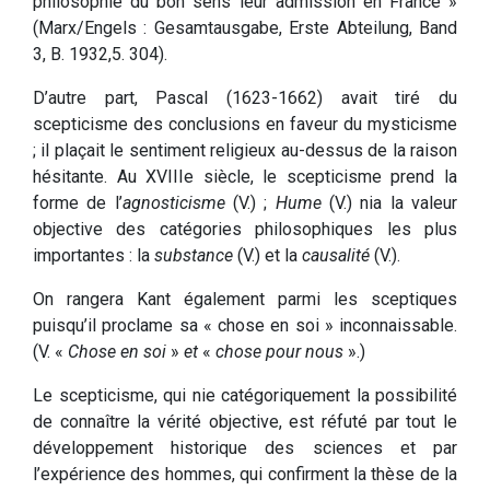
philosophie du bon sens leur admission en France »
(Marx/Engels : Gesamtausgabe, Erste Abteilung, Band
3, B. 1932,5. 304).
D’autre part, Pascal (1623-1662) avait tiré du
scepticisme des conclusions en faveur du mysticisme
; il plaçait le sentiment religieux au-dessus de la raison
hésitante. Au XVIIIe siècle, le scepticisme prend la
forme de l’
agnosticisme
(V.) ;
Hume
(V.) nia la valeur
objective des catégories philosophiques les plus
importantes : la
substance
(V.) et la
causalité
(V.).
On rangera Kant également parmi les sceptiques
puisqu’il proclame sa « chose en soi » inconnaissable.
(V. «
Chose en soi
»
et
«
chose pour nous
».)
Le scepticisme, qui nie catégoriquement la possibilité
de connaître la vérité objective, est réfuté par tout le
développement historique des sciences et par
l’expérience des hommes, qui confirment la thèse de la