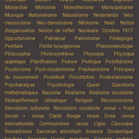
,
,
,
,
Monarchie
Monisme
Monothéisme
Municipalisme
,
,
,
,
Musique
Nationalisme
Naturalisme
Nederlands
Néo-
,
,
,
,
classicisme
Néo-darwinisme
Nihilisme
Noël
Notion
,
,
,
,
d’organisation
Notion de reflet
Nucléaire
Octobre 1917
,
,
,
,
Opportunisme
Patriarcat
Patriotisme
Pédagogie
,
,
,
Peinture
Petite-bourgeoisie
Phénoménologie
,
,
,
Philosophie
Photosynthèse
Physique
Physique
,
,
,
,
,
quantique
Planification
Poésie
Politique
Polythéisme
,
,
,
Positivisme
Post-modernisme
Prachandisme
Principes
,
,
,
,
du mouvement
Proletkult
Prostitution
Protestantisme
,
,
,
Psychanalyse
Psychologie
Queer
Questions
,
,
,
,
mathématiques
Racisme
Réalisme
Réalisme socialiste
,
,
,
Réchauffement climatique
Religion
Révisionnisme
,
,
Révolution culturelle
Révolution socialiste
revue « Front
,
,
,
Social »
revue Clarté Rouge
revue Crise
revue
,
,
internationale Communisme
revue Ligne Classique
,
,
,
,
Romantisme
Sacrorum antistitum
Science
Scolastique