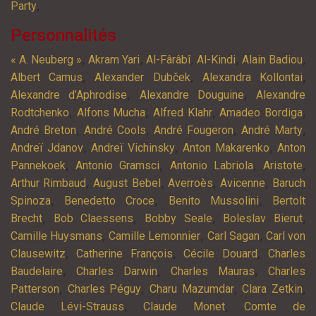
,
Party
Personnalités
,
,
,
,
,
« A. Neuberg »
Akram Yari
Al-Fârâbî
Al-Kindi
Alain Badiou
,
,
,
Albert Camus
Alexander Dubček
Alexandra Kollontai
,
,
Alexandre d’Aphrodise
Alexandre Douguine
Alexandre
,
,
,
,
Rodtchenko
Alfons Mucha
Alfred Klahr
Amadeo Bordiga
,
,
,
,
André Breton
André Cools
André Fougeron
André Marty
,
,
,
Andreï Jdanov
Andreï Vichinsky
Anton Makarenko
Anton
,
,
,
,
Pannekoek
Antonio Gramsci
Antonio Labriola
Aristote
,
,
,
,
Arthur Rimbaud
August Bebel
Averroès
Avicenne
Baruch
,
,
,
Spinoza
Benedetto Croce
Benito Mussolini
Bertolt
,
,
,
,
Brecht
Bob Claessens
Bobby Seale
Boleslav Bierut
,
,
,
Camille Huysmans
Camille Lemonnier
Carl Sagan
Carl von
,
,
,
Clausewitz
Catherine François
Cécile Douard
Charles
,
,
,
Baudelaire
Charles Darwin
Charles Mauras
Charles
,
,
,
,
Patterson
Charles Péguy
Charu Mazumdar
Clara Zetkin
,
,
Claude Lévi-Strauss
Claude Monet
Comte de