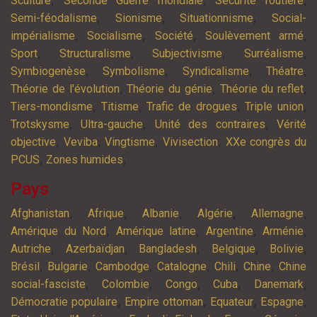
,
,
,
Sculture
Seconde Guerre mondiale
Sécurité routière
,
,
,
Semi-féodalisme
Sionisme
Situationnisme
Social-
,
,
,
,
impérialisme
Socialisme
Société
Soulèvement armé
,
,
,
,
Sport
Structuralisme
Subjectivisme
Surréalisme
,
,
,
,
Symbiogenèse
Symbolisme
Syndicalisme
Théatre
,
,
,
Théorie de l'évolution
Théorie du génie
Théorie du reflet
,
,
,
,
Tiers-mondisme
Titisme
Trafic de drogues
Triple union
,
,
,
Trotskysme
Ultra-gauche
Unité des contraires
Vérité
,
,
,
,
objective
Veviba
Vingtisme
Vivisection
XXe congrès du
,
,
PCUS
Zones humides
Pays
,
,
,
,
,
Afghanistan
Afrique
Albanie
Algérie
Allemagne
,
,
,
,
Amérique du Nord
Amérique latine
Argentine
Arménie
,
,
,
,
,
Autriche
Azerbaïdjan
Bangladesh
Belgique
Bolivie
,
,
,
,
,
,
Brésil
Bulgarie
Cambodge
Catalogne
Chili
Chine
Chine
,
,
,
,
,
social-fasciste
Colombie
Congo
Cuba
Danemark
,
,
,
,
Démocratie populaire
Empire ottoman
Equateur
Espagne