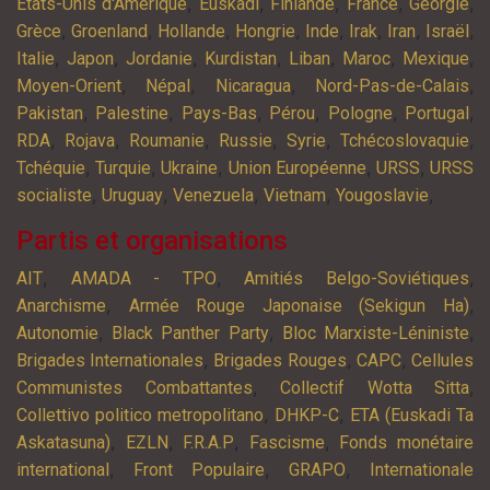
,
,
,
,
,
Etats-Unis d'Amérique
Euskadi
Finlande
France
Géorgie
,
,
,
,
,
,
,
,
Grèce
Groenland
Hollande
Hongrie
Inde
Irak
Iran
Israël
,
,
,
,
,
,
,
Italie
Japon
Jordanie
Kurdistan
Liban
Maroc
Mexique
,
,
,
,
Moyen-Orient
Népal
Nicaragua
Nord-Pas-de-Calais
,
,
,
,
,
,
Pakistan
Palestine
Pays-Bas
Pérou
Pologne
Portugal
,
,
,
,
,
,
RDA
Rojava
Roumanie
Russie
Syrie
Tchécoslovaquie
,
,
,
,
,
Tchéquie
Turquie
Ukraine
Union Européenne
URSS
URSS
,
,
,
,
,
socialiste
Uruguay
Venezuela
Vietnam
Yougoslavie
Partis et organisations
,
,
,
AIT
AMADA - TPO
Amitiés Belgo-Soviétiques
,
,
Anarchisme
Armée Rouge Japonaise (Sekigun Ha)
,
,
,
Autonomie
Black Panther Party
Bloc Marxiste-Léniniste
,
,
,
Brigades Internationales
Brigades Rouges
CAPC
Cellules
,
,
Communistes Combattantes
Collectif Wotta Sitta
,
,
Collettivo politico metropolitano
DHKP-C
ETA (Euskadi Ta
,
,
,
,
Askatasuna)
EZLN
F.R.A.P
Fascisme
Fonds monétaire
,
,
,
international
Front Populaire
GRAPO
Internationale