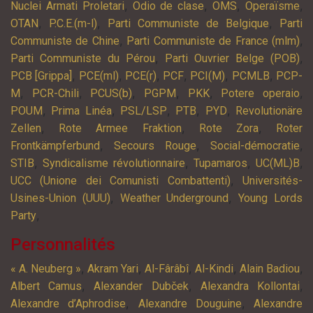
,
,
,
,
Nuclei Armati Proletari
Odio de clase
OMS
Operaïsme
,
,
,
OTAN
P.C.E.(m-l)
Parti Communiste de Belgique
Parti
,
,
Communiste de Chine
Parti Communiste de France (mlm)
,
,
Parti Communiste du Pérou
Parti Ouvrier Belge (POB)
,
,
,
,
,
,
PCB [Grippa]
PCE(ml)
PCE(r)
PCF
PCI(M)
PCMLB
PCP-
,
,
,
,
,
,
M
PCR-Chili
PCUS(b)
PGPM
PKK
Potere operaio
,
,
,
,
,
POUM
Prima Linéa
PSL/LSP
PTB
PYD
Revolutionäre
,
,
,
Zellen
Rote Armee Fraktion
Rote Zora
Roter
,
,
,
Frontkämpferbund
Secours Rouge
Social-démocratie
,
,
,
,
STIB
Syndicalisme révolutionnaire
Tupamaros
UC(ML)B
,
UCC (Unione dei Comunisti Combattenti)
Universités-
,
,
Usines-Union (UUU)
Weather Underground
Young Lords
,
Party
Personnalités
,
,
,
,
,
« A. Neuberg »
Akram Yari
Al-Fârâbî
Al-Kindi
Alain Badiou
,
,
,
Albert Camus
Alexander Dubček
Alexandra Kollontai
,
,
Alexandre d’Aphrodise
Alexandre Douguine
Alexandre