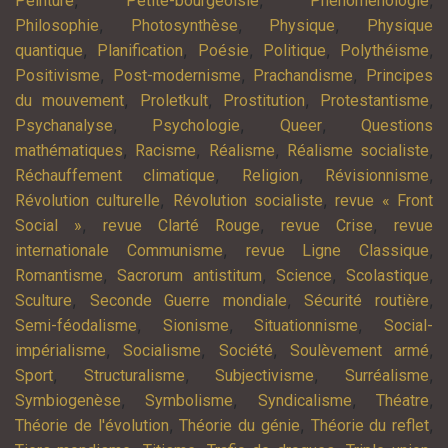
,
,
,
Peinture
Petite-bourgeoisie
Phénoménologie
,
,
,
Philosophie
Photosynthèse
Physique
Physique
,
,
,
,
,
quantique
Planification
Poésie
Politique
Polythéisme
,
,
,
Positivisme
Post-modernisme
Prachandisme
Principes
,
,
,
,
du mouvement
Proletkult
Prostitution
Protestantisme
,
,
,
Psychanalyse
Psychologie
Queer
Questions
,
,
,
,
mathématiques
Racisme
Réalisme
Réalisme socialiste
,
,
,
Réchauffement climatique
Religion
Révisionnisme
,
,
Révolution culturelle
Révolution socialiste
revue « Front
,
,
,
Social »
revue Clarté Rouge
revue Crise
revue
,
,
internationale Communisme
revue Ligne Classique
,
,
,
,
Romantisme
Sacrorum antistitum
Science
Scolastique
,
,
,
Sculture
Seconde Guerre mondiale
Sécurité routière
,
,
,
Semi-féodalisme
Sionisme
Situationnisme
Social-
,
,
,
,
impérialisme
Socialisme
Société
Soulèvement armé
,
,
,
,
Sport
Structuralisme
Subjectivisme
Surréalisme
,
,
,
,
Symbiogenèse
Symbolisme
Syndicalisme
Théatre
,
,
,
Théorie de l'évolution
Théorie du génie
Théorie du reflet