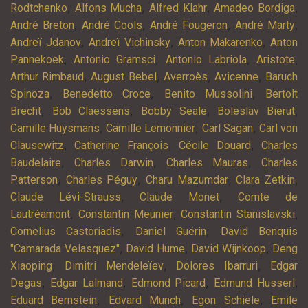
,
,
,
,
Rodtchenko
Alfons Mucha
Alfred Klahr
Amadeo Bordiga
,
,
,
,
André Breton
André Cools
André Fougeron
André Marty
,
,
,
Andreï Jdanov
Andreï Vichinsky
Anton Makarenko
Anton
,
,
,
,
Pannekoek
Antonio Gramsci
Antonio Labriola
Aristote
,
,
,
,
Arthur Rimbaud
August Bebel
Averroès
Avicenne
Baruch
,
,
,
Spinoza
Benedetto Croce
Benito Mussolini
Bertolt
,
,
,
,
Brecht
Bob Claessens
Bobby Seale
Boleslav Bierut
,
,
,
Camille Huysmans
Camille Lemonnier
Carl Sagan
Carl von
,
,
,
Clausewitz
Catherine François
Cécile Douard
Charles
,
,
,
Baudelaire
Charles Darwin
Charles Mauras
Charles
,
,
,
,
Patterson
Charles Péguy
Charu Mazumdar
Clara Zetkin
,
,
Claude Lévi-Strauss
Claude Monet
Comte de
,
,
,
Lautréamont
Constantin Meunier
Constantin Stanislavski
,
,
Cornelius Castoriadis
Daniel Guérin
David Benquis
,
,
,
"Camarada Velasquez"
David Hume
David Wijnkoop
Deng
,
,
,
Xiaoping
Dimitri Mendeleïev
Dolores Ibarruri
Edgar
,
,
,
,
Degas
Edgar Lalmand
Edmond Picard
Edmund Husserl
,
,
,
Eduard Bernstein
Edvard Munch
Egon Schiele
Emile