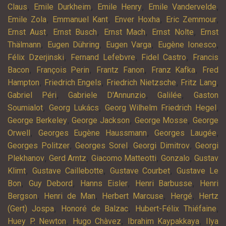
,
,
,
,
Claus
Emile Durkheim
Emile Henry
Emile Vandervelde
,
,
,
,
Emile Zola
Emmanuel Kant
Enver Hoxha
Eric Zemmour
,
,
,
,
Ernst Aust
Ernst Busch
Ernst Mach
Ernst Nolte
Ernst
,
,
,
,
Thälmann
Eugen Dühring
Eugen Varga
Eugène Ionesco
,
,
,
Félix Dzerjinski
Fernand Lefebvre
Fidel Castro
Francis
,
,
,
,
Bacon
François Perin
Frantz Fanon
Franz Kafka
Fred
,
,
,
,
Hampton
Friedrich Engels
Friedrich Nietzsche
Fritz Lang
,
,
,
Gabriel Péri
Gabriele D'Annunzio
Galilée
Gaston
,
,
,
Soumialot
Georg Lukács
Georg Wilhelm Friedrich Hegel
,
,
,
George Berkeley
George Jackson
George Mosse
George
,
,
,
Orwell
Georges Eugène Haussmann
Georges Laugée
,
,
,
Georges Politzer
Georges Sorel
Georgi Dimitrov
Georgi
,
,
,
,
Plekhanov
Gerd Arntz
Giacomo Matteotti
Gonzalo
Gustav
,
,
,
Klimt
Gustave Caillebotte
Gustave Courbet
Gustave Le
,
,
,
,
Bon
Guy Debord
Hanns Eisler
Henri Barbusse
Henri
,
,
,
,
Bergson
Henri de Man
Herbert Marcuse
Hergé
Hertz
,
,
,
(Gert) Jospa
Honoré de Balzac
Hubert-Félix Thiéfaine
,
,
,
Huey P. Newton
Hugo Chàvez
Ibrahim Kaypakkaya
Ilya