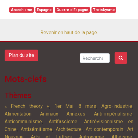
Anarchisme
Espagne
Guerre d'Espagne
Trotskysme
Revenir en haut de la page.
Plan du site
Mots-clefs
Thèmes
,
,
,
,
« French theory »
1er Mai
8 mars
Agro-industrie
,
,
,
,
Alimentation
Animaux
Annexes
Anti-impérialisme
,
,
Anticommunisme
Antifascisme
Antirévisionnisme en
,
,
,
,
Chine
Antisémitisme
Architecture
Art contemporain
Art
,
,
,
,
Nouveau
Arts et Lettres
Astronomie
Athéisme