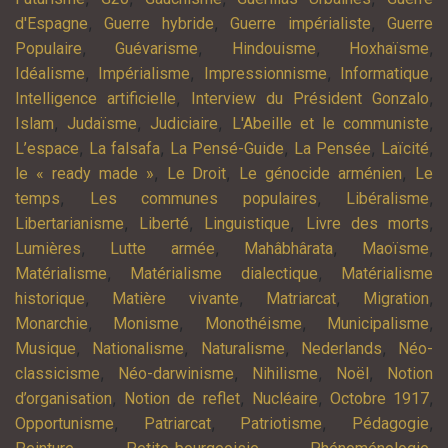
,
,
,
d'Espagne
Guerre hybride
Guerre impérialiste
Guerre
,
,
,
,
Populaire
Guévarisme
Hindouisme
Hoxhaïsme
,
,
,
,
Idéalisme
Impérialisme
Impressionnisme
Informatique
,
,
Intelligence artificielle
Interview du Président Gonzalo
,
,
,
,
Islam
Judaïsme
Judiciaire
L'Abeille et le communiste
,
,
,
,
,
L’espace
La falsafa
La Pensé-Guide
La Pensée
Laïcité
,
,
,
le « ready made »
Le Droit
Le génocide arménien
Le
,
,
,
temps
Les communes populaires
Libéralisme
,
,
,
,
Libertarianisme
Liberté
Linguistique
Livre des morts
,
,
,
,
Lumières
Lutte armée
Mahâbhârata
Maoïsme
,
,
Matérialisme
Matérialisme dialectique
Matérialisme
,
,
,
,
historique
Matière vivante
Matriarcat
Migration
,
,
,
,
Monarchie
Monisme
Monothéisme
Municipalisme
,
,
,
,
Musique
Nationalisme
Naturalisme
Nederlands
Néo-
,
,
,
,
classicisme
Néo-darwinisme
Nihilisme
Noël
Notion
,
,
,
,
d’organisation
Notion de reflet
Nucléaire
Octobre 1917
,
,
,
,
Opportunisme
Patriarcat
Patriotisme
Pédagogie