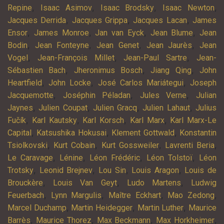
,
,
,
,
Repine
Isaac Asimov
Isaac Brodsky
Isaac Newton
,
,
,
Jacques Derrida
Jacques Grippa
Jacques Lacan
James
,
,
,
,
Ensor
James Monroe
Jan van Eyck
Jean Blume
Jean
,
,
,
,
Bodin
Jean Fonteyne
Jean Genet
Jean Jaurès
Jean
,
,
,
Vogel
Jean-François Millet
Jean-Paul Sartre
Jean-
,
,
,
Sébastien Bach
Jheronimus Bosch
Jiang Qing
John
,
,
,
Heartfield
John Locke
José Carlos Mariátegui
Joseph
,
,
,
Jacquemotte
Joséphin Péladan
Jules Verne
Julian
,
,
,
,
Jaynes
Julien Coupat
Julien Gracq
Julien Lahaut
Julius
,
,
,
,
Fučík
Karl Kautsky
Karl Korsch
Karl Marx
Karl Marx-Le
,
,
,
Capital
Katsushika Hokusai
Klement Gottwald
Konstantin
,
,
,
,
Tsiolkovski
Kurt Cobain
Kurt Gossweiler
Lavrenti Beria
,
,
,
,
Le Caravage
Lénine
Léon Frédéric
Léon Tolstoï
Léon
,
,
,
,
Trotsky
Leonid Brejnev
Lou Sin
Louis Aragon
Louis de
,
,
,
Brouckère
Louis Van Geyt
Ludo Martens
Ludwig
,
,
,
,
Feuerbach
Lynn Margulis
Maître Eckhart
Mao Zedong
,
,
,
Marcel Duchamp
Martin Heidegger
Martin Luther
Maurice
,
,
,
,
Barrès
Maurice Thorez
Max Beckmann
Max Horkheimer