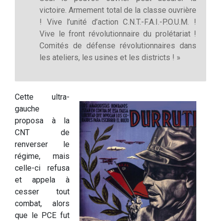
victoire. Armement total de la classe ouvrière
! Vive l’unité d’action C.N.T.-F.A.I.-P.O.U.M. !
Vive le front révolutionnaire du prolétariat !
Comités de défense révolutionnaires dans
les ateliers, les usines et les districts ! »
Cette ultra-
gauche
proposa à la
CNT de
renverser le
régime, mais
celle-ci refusa
et appela à
cesser tout
combat, alors
que le PCE fut