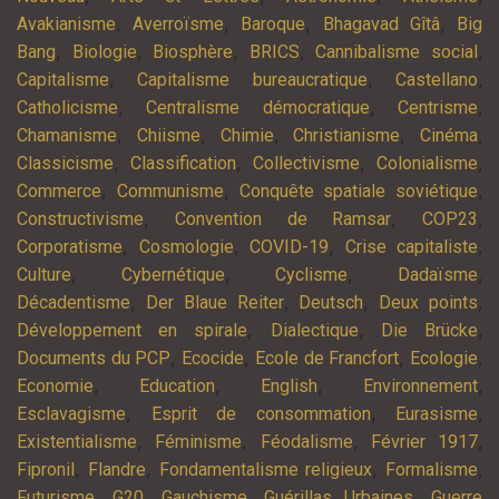
,
,
,
,
Avakianisme
Averroïsme
Baroque
Bhagavad Gîtâ
Big
,
,
,
,
,
Bang
Biologie
Biosphère
BRICS
Cannibalisme social
,
,
,
Capitalisme
Capitalisme bureaucratique
Castellano
,
,
,
Catholicisme
Centralisme démocratique
Centrisme
,
,
,
,
,
Chamanisme
Chiisme
Chimie
Christianisme
Cinéma
,
,
,
,
Classicisme
Classification
Collectivisme
Colonialisme
,
,
,
Commerce
Communisme
Conquête spatiale soviétique
,
,
,
Constructivisme
Convention de Ramsar
COP23
,
,
,
,
Corporatisme
Cosmologie
COVID-19
Crise capitaliste
,
,
,
,
Culture
Cybernétique
Cyclisme
Dadaïsme
,
,
,
,
Décadentisme
Der Blaue Reiter
Deutsch
Deux points
,
,
,
Développement en spirale
Dialectique
Die Brücke
,
,
,
,
Documents du PCP
Ecocide
Ecole de Francfort
Ecologie
,
,
,
,
Economie
Education
English
Environnement
,
,
,
Esclavagisme
Esprit de consommation
Eurasisme
,
,
,
,
Existentialisme
Féminisme
Féodalisme
Février 1917
,
,
,
,
Fipronil
Flandre
Fondamentalisme religieux
Formalisme
,
,
,
,
Futurisme
G20
Gauchisme
Guérillas Urbaines
Guerre