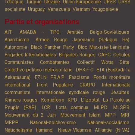
,
,
,
,
,
Tchéquie
Turquie
Ukraine
Union Européenne
URSS
URSS
,
,
,
,
,
socialiste
Uruguay
Venezuela
Vietnam
Yougoslavie
Partis et organisations
,
,
,
AIT
AMADA - TPO
Amitiés Belgo-Soviétiques
,
,
Anarchisme
Armée Rouge Japonaise (Sekigun Ha)
,
,
,
Autonomie
Black Panther Party
Bloc Marxiste-Léniniste
,
,
,
Brigades Internationales
Brigades Rouges
CAPC
Cellules
,
,
Communistes Combattantes
Collectif Wotta Sitta
,
,
Collettivo politico metropolitano
DHKP-C
ETA (Euskadi Ta
,
,
,
,
Askatasuna)
EZLN
F.R.A.P
Fascisme
Fonds monétaire
,
,
,
international
Front Populaire
GRAPO
Internationale
,
,
,
communiste
Internationale syndicale rouge
Jésuites
,
,
,
,
Khmers rouges
Kominform
KPD
L’Izostat
La Parole au
,
,
,
,
,
Peuple (PAP)
LCR
Lotta continua
MLPD
MLSPB
,
,
,
,
Mouvement du 2 Juin
Mouvement Islam
MPP
MRI
,
,
,
MRPP
National-bolchevisme
National-socialisme
,
,
Nationalisme flamand
Nieuw-Vlaamse Alliantie (N-VA)