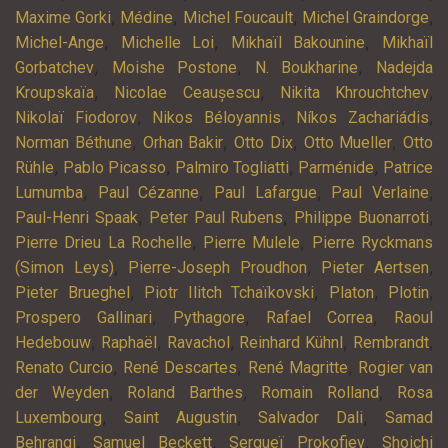
,
,
,
,
Maxime Gorki
Médine
Michel Foucault
Michel Graindorge
,
,
,
Michel-Ange
Michelle Loi
Mikhaïl Bakounine
Mikhaïl
,
,
,
Gorbatchev
Moishe Postone
N. Boukharine
Nadejda
,
,
,
Kroupskaïa
Nicolae Ceaușescu
Nikita Khrouchtchev
,
,
,
Nikolaï Fiodorov
Nikos Béloyannis
Níkos Zachariádis
,
,
,
,
Norman Béthune
Orhan Bakir
Otto Dix
Otto Mueller
Otto
,
,
,
,
Rühle
Pablo Picasso
Palmiro Togliatti
Parménide
Patrice
,
,
,
,
Lumumba
Paul Cézanne
Paul Lafargue
Paul Verlaine
,
,
,
Paul-Henri Spaak
Peter Paul Rubens
Philippe Buonarroti
,
,
Pierre Drieu La Rochelle
Pierre Mulele
Pierre Ryckmans
,
,
,
(Simon Leys)
Pierre-Joseph Proudhon
Pieter Aertsen
,
,
,
,
Pieter Brueghel
Piotr Ilitch Tchaïkovski
Platon
Plotin
,
,
,
Prospero Gallinari
Pythagore
Rafael Correa
Raoul
,
,
,
,
,
Hedebouw
Raphaël
Ravachol
Reinhard Kühnl
Rembrandt
,
,
,
Renato Curcio
René Descartes
René Magritte
Rogier van
,
,
,
der Weyden
Roland Barthes
Romain Rolland
Rosa
,
,
,
Luxembourg
Saint Augustin
Salvador Dali
Samad
,
,
,
Behrangi
Samuel Beckett
Sergueï Prokofiev
Shoichi