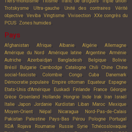
,
,
,
,
Tiers-mondisme
Titisme
Trafic de drogues
Triple union
,
,
,
Trotskysme
Ultra-gauche
Unité des contraires
Vérité
,
,
,
,
objective
Veviba
Vingtisme
Vivisection
XXe congrès du
,
,
PCUS
Zones humides
Pays
,
,
,
,
,
Afghanistan
Afrique
Albanie
Algérie
Allemagne
,
,
,
,
Amérique du Nord
Amérique latine
Argentine
Arménie
,
,
,
,
,
Autriche
Azerbaïdjan
Bangladesh
Belgique
Bolivie
,
,
,
,
,
,
Brésil
Bulgarie
Cambodge
Catalogne
Chili
Chine
Chine
,
,
,
,
,
social-fasciste
Colombie
Congo
Cuba
Danemark
,
,
,
,
Démocratie populaire
Empire ottoman
Equateur
Espagne
,
,
,
,
,
Etats-Unis d'Amérique
Euskadi
Finlande
France
Géorgie
,
,
,
,
,
,
,
,
Grèce
Groenland
Hollande
Hongrie
Inde
Irak
Iran
Israël
,
,
,
,
,
,
,
Italie
Japon
Jordanie
Kurdistan
Liban
Maroc
Mexique
,
,
,
,
Moyen-Orient
Népal
Nicaragua
Nord-Pas-de-Calais
,
,
,
,
,
,
Pakistan
Palestine
Pays-Bas
Pérou
Pologne
Portugal
,
,
,
,
,
,
RDA
Rojava
Roumanie
Russie
Syrie
Tchécoslovaquie