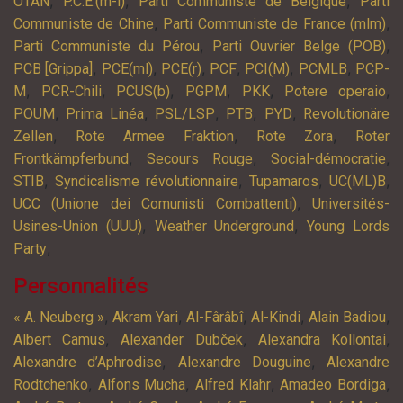
,
,
,
OTAN
P.C.E.(m-l)
Parti Communiste de Belgique
Parti
,
,
Communiste de Chine
Parti Communiste de France (mlm)
,
,
Parti Communiste du Pérou
Parti Ouvrier Belge (POB)
,
,
,
,
,
,
PCB [Grippa]
PCE(ml)
PCE(r)
PCF
PCI(M)
PCMLB
PCP-
,
,
,
,
,
,
M
PCR-Chili
PCUS(b)
PGPM
PKK
Potere operaio
,
,
,
,
,
POUM
Prima Linéa
PSL/LSP
PTB
PYD
Revolutionäre
,
,
,
Zellen
Rote Armee Fraktion
Rote Zora
Roter
,
,
,
Frontkämpferbund
Secours Rouge
Social-démocratie
,
,
,
,
STIB
Syndicalisme révolutionnaire
Tupamaros
UC(ML)B
,
UCC (Unione dei Comunisti Combattenti)
Universités-
,
,
Usines-Union (UUU)
Weather Underground
Young Lords
,
Party
Personnalités
,
,
,
,
,
« A. Neuberg »
Akram Yari
Al-Fârâbî
Al-Kindi
Alain Badiou
,
,
,
Albert Camus
Alexander Dubček
Alexandra Kollontai
,
,
Alexandre d’Aphrodise
Alexandre Douguine
Alexandre
,
,
,
,
Rodtchenko
Alfons Mucha
Alfred Klahr
Amadeo Bordiga