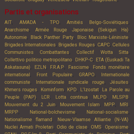
Partis et organisations
,
,
,
AIT
AMADA - TPO
Amitiés Belgo-Soviétiques
,
,
Anarchisme
Armée Rouge Japonaise (Sekigun Ha)
,
,
,
Autonomie
Black Panther Party
Bloc Marxiste-Léniniste
,
,
,
Brigades Internationales
Brigades Rouges
CAPC
Cellules
,
,
Communistes Combattantes
Collectif Wotta Sitta
,
,
Collettivo politico metropolitano
DHKP-C
ETA (Euskadi Ta
,
,
,
,
Askatasuna)
EZLN
F.R.A.P
Fascisme
Fonds monétaire
,
,
,
international
Front Populaire
GRAPO
Internationale
,
,
,
communiste
Internationale syndicale rouge
Jésuites
,
,
,
,
Khmers rouges
Kominform
KPD
L’Izostat
La Parole au
,
,
,
,
,
Peuple (PAP)
LCR
Lotta continua
MLPD
MLSPB
,
,
,
,
Mouvement du 2 Juin
Mouvement Islam
MPP
MRI
,
,
,
MRPP
National-bolchevisme
National-socialisme
,
,
Nationalisme flamand
Nieuw-Vlaamse Alliantie (N-VA)
,
,
,
,
Nuclei Armati Proletari
Odio de clase
OMS
Operaïsme