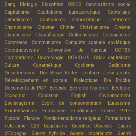
,
,
,
,
,
Bang
Biologie
Biosphère
BRICS
Cannibalisme social
,
,
,
Capitalisme
Capitalisme bureaucratique
Castellano
,
,
,
Catholicisme
Centralisme démocratique
Centrisme
,
,
,
,
,
Chamanisme
Chiisme
Chimie
Christianisme
Cinéma
,
,
,
,
Classicisme
Classification
Collectivisme
Colonialisme
,
,
,
Commerce
Communisme
Conquête spatiale soviétique
,
,
,
Constructivisme
Convention de Ramsar
COP23
,
,
,
,
Corporatisme
Cosmologie
COVID-19
Crise capitaliste
,
,
,
,
Culture
Cybernétique
Cyclisme
Dadaïsme
,
,
,
,
Décadentisme
Der Blaue Reiter
Deutsch
Deux points
,
,
,
Développement en spirale
Dialectique
Die Brücke
,
,
,
,
Documents du PCP
Ecocide
Ecole de Francfort
Ecologie
,
,
,
,
Economie
Education
English
Environnement
,
,
,
Esclavagisme
Esprit de consommation
Eurasisme
,
,
,
,
Existentialisme
Féminisme
Féodalisme
Février 1917
,
,
,
,
Fipronil
Flandre
Fondamentalisme religieux
Formalisme
,
,
,
,
Futurisme
G20
Gauchisme
Guérillas Urbaines
Guerre
,
,
,
d'Espagne
Guerre hybride
Guerre impérialiste
Guerre