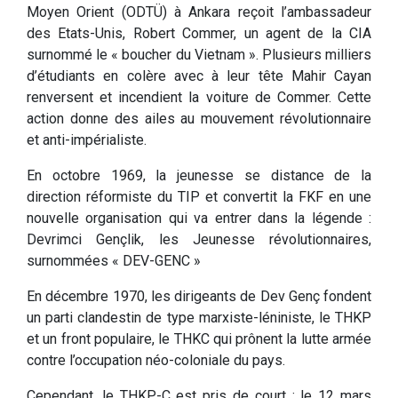
Moyen Orient (ODTÜ) à Ankara reçoit l’ambassadeur
des Etats-Unis, Robert Commer, un agent de la CIA
surnommé le « boucher du Vietnam ». Plusieurs milliers
d’étudiants en colère avec à leur tête Mahir Cayan
renversent et incendient la voiture de Commer. Cette
action donne des ailes au mouvement révolutionnaire
et anti-impérialiste.
En octobre 1969, la jeunesse se distance de la
direction réformiste du TIP et convertit la FKF en une
nouvelle organisation qui va entrer dans la légende :
Devrimci Gençlik, les Jeunesse révolutionnaires,
surnommées « DEV-GENC »
En décembre 1970, les dirigeants de Dev Genç fondent
un parti clandestin de type marxiste-léniniste, le THKP
et un front populaire, le THKC qui prônent la lutte armée
contre l’occupation néo-coloniale du pays.
Cependant, le THKP-C est pris de court : le 12 mars