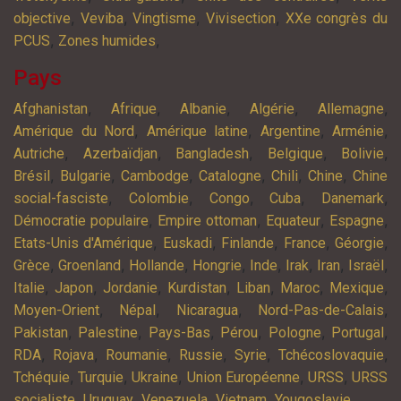
,
,
,
,
objective
Veviba
Vingtisme
Vivisection
XXe congrès du
,
,
PCUS
Zones humides
Pays
,
,
,
,
,
Afghanistan
Afrique
Albanie
Algérie
Allemagne
,
,
,
,
Amérique du Nord
Amérique latine
Argentine
Arménie
,
,
,
,
,
Autriche
Azerbaïdjan
Bangladesh
Belgique
Bolivie
,
,
,
,
,
,
Brésil
Bulgarie
Cambodge
Catalogne
Chili
Chine
Chine
,
,
,
,
,
social-fasciste
Colombie
Congo
Cuba
Danemark
,
,
,
,
Démocratie populaire
Empire ottoman
Equateur
Espagne
,
,
,
,
,
Etats-Unis d'Amérique
Euskadi
Finlande
France
Géorgie
,
,
,
,
,
,
,
,
Grèce
Groenland
Hollande
Hongrie
Inde
Irak
Iran
Israël
,
,
,
,
,
,
,
Italie
Japon
Jordanie
Kurdistan
Liban
Maroc
Mexique
,
,
,
,
Moyen-Orient
Népal
Nicaragua
Nord-Pas-de-Calais
,
,
,
,
,
,
Pakistan
Palestine
Pays-Bas
Pérou
Pologne
Portugal
,
,
,
,
,
,
RDA
Rojava
Roumanie
Russie
Syrie
Tchécoslovaquie
,
,
,
,
,
Tchéquie
Turquie
Ukraine
Union Européenne
URSS
URSS
,
,
,
,
,
socialiste
Uruguay
Venezuela
Vietnam
Yougoslavie