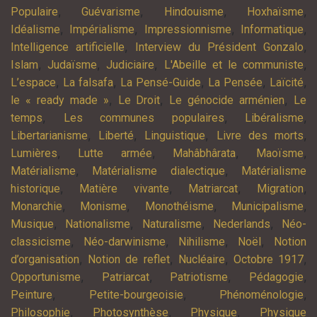
,
,
,
,
Populaire
Guévarisme
Hindouisme
Hoxhaïsme
,
,
,
,
Idéalisme
Impérialisme
Impressionnisme
Informatique
,
,
Intelligence artificielle
Interview du Président Gonzalo
,
,
,
,
Islam
Judaïsme
Judiciaire
L'Abeille et le communiste
,
,
,
,
,
L’espace
La falsafa
La Pensé-Guide
La Pensée
Laïcité
,
,
,
le « ready made »
Le Droit
Le génocide arménien
Le
,
,
,
temps
Les communes populaires
Libéralisme
,
,
,
,
Libertarianisme
Liberté
Linguistique
Livre des morts
,
,
,
,
Lumières
Lutte armée
Mahâbhârata
Maoïsme
,
,
Matérialisme
Matérialisme dialectique
Matérialisme
,
,
,
,
historique
Matière vivante
Matriarcat
Migration
,
,
,
,
Monarchie
Monisme
Monothéisme
Municipalisme
,
,
,
,
Musique
Nationalisme
Naturalisme
Nederlands
Néo-
,
,
,
,
classicisme
Néo-darwinisme
Nihilisme
Noël
Notion
,
,
,
,
d’organisation
Notion de reflet
Nucléaire
Octobre 1917
,
,
,
,
Opportunisme
Patriarcat
Patriotisme
Pédagogie
,
,
,
Peinture
Petite-bourgeoisie
Phénoménologie
,
,
,
Philosophie
Photosynthèse
Physique
Physique