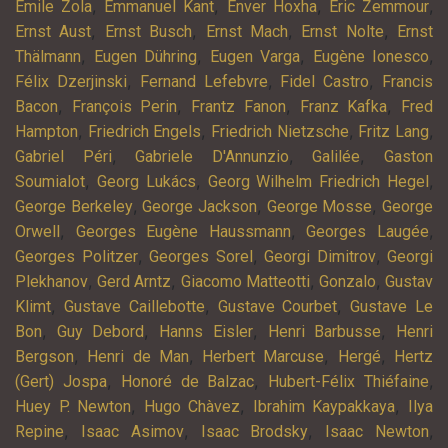
,
,
,
,
Emile Zola
Emmanuel Kant
Enver Hoxha
Eric Zemmour
,
,
,
,
Ernst Aust
Ernst Busch
Ernst Mach
Ernst Nolte
Ernst
,
,
,
,
Thälmann
Eugen Dühring
Eugen Varga
Eugène Ionesco
,
,
,
Félix Dzerjinski
Fernand Lefebvre
Fidel Castro
Francis
,
,
,
,
Bacon
François Perin
Frantz Fanon
Franz Kafka
Fred
,
,
,
,
Hampton
Friedrich Engels
Friedrich Nietzsche
Fritz Lang
,
,
,
Gabriel Péri
Gabriele D'Annunzio
Galilée
Gaston
,
,
,
Soumialot
Georg Lukács
Georg Wilhelm Friedrich Hegel
,
,
,
George Berkeley
George Jackson
George Mosse
George
,
,
,
Orwell
Georges Eugène Haussmann
Georges Laugée
,
,
,
Georges Politzer
Georges Sorel
Georgi Dimitrov
Georgi
,
,
,
,
Plekhanov
Gerd Arntz
Giacomo Matteotti
Gonzalo
Gustav
,
,
,
Klimt
Gustave Caillebotte
Gustave Courbet
Gustave Le
,
,
,
,
Bon
Guy Debord
Hanns Eisler
Henri Barbusse
Henri
,
,
,
,
Bergson
Henri de Man
Herbert Marcuse
Hergé
Hertz
,
,
,
(Gert) Jospa
Honoré de Balzac
Hubert-Félix Thiéfaine
,
,
,
Huey P. Newton
Hugo Chàvez
Ibrahim Kaypakkaya
Ilya
,
,
,
,
Repine
Isaac Asimov
Isaac Brodsky
Isaac Newton