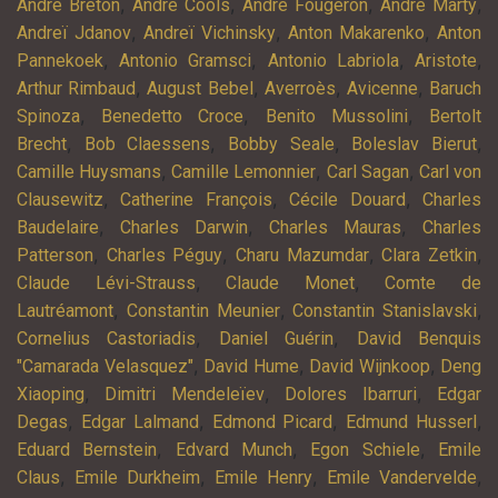
,
,
,
,
André Breton
André Cools
André Fougeron
André Marty
,
,
,
Andreï Jdanov
Andreï Vichinsky
Anton Makarenko
Anton
,
,
,
,
Pannekoek
Antonio Gramsci
Antonio Labriola
Aristote
,
,
,
,
Arthur Rimbaud
August Bebel
Averroès
Avicenne
Baruch
,
,
,
Spinoza
Benedetto Croce
Benito Mussolini
Bertolt
,
,
,
,
Brecht
Bob Claessens
Bobby Seale
Boleslav Bierut
,
,
,
Camille Huysmans
Camille Lemonnier
Carl Sagan
Carl von
,
,
,
Clausewitz
Catherine François
Cécile Douard
Charles
,
,
,
Baudelaire
Charles Darwin
Charles Mauras
Charles
,
,
,
,
Patterson
Charles Péguy
Charu Mazumdar
Clara Zetkin
,
,
Claude Lévi-Strauss
Claude Monet
Comte de
,
,
,
Lautréamont
Constantin Meunier
Constantin Stanislavski
,
,
Cornelius Castoriadis
Daniel Guérin
David Benquis
,
,
,
"Camarada Velasquez"
David Hume
David Wijnkoop
Deng
,
,
,
Xiaoping
Dimitri Mendeleïev
Dolores Ibarruri
Edgar
,
,
,
,
Degas
Edgar Lalmand
Edmond Picard
Edmund Husserl
,
,
,
Eduard Bernstein
Edvard Munch
Egon Schiele
Emile
,
,
,
,
Claus
Emile Durkheim
Emile Henry
Emile Vandervelde