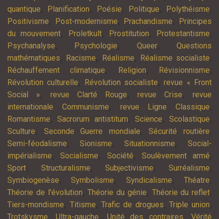
,
,
,
,
,
quantique
Planification
Poésie
Politique
Polythéisme
,
,
,
Positivisme
Post-modernisme
Prachandisme
Principes
,
,
,
,
du mouvement
Proletkult
Prostitution
Protestantisme
,
,
,
Psychanalyse
Psychologie
Queer
Questions
,
,
,
,
mathématiques
Racisme
Réalisme
Réalisme socialiste
,
,
,
Réchauffement climatique
Religion
Révisionnisme
,
,
Révolution culturelle
Révolution socialiste
revue « Front
,
,
,
Social »
revue Clarté Rouge
revue Crise
revue
,
,
internationale Communisme
revue Ligne Classique
,
,
,
,
Romantisme
Sacrorum antistitum
Science
Scolastique
,
,
,
Sculture
Seconde Guerre mondiale
Sécurité routière
,
,
,
Semi-féodalisme
Sionisme
Situationnisme
Social-
,
,
,
,
impérialisme
Socialisme
Société
Soulèvement armé
,
,
,
,
Sport
Structuralisme
Subjectivisme
Surréalisme
,
,
,
,
Symbiogenèse
Symbolisme
Syndicalisme
Théatre
,
,
,
Théorie de l'évolution
Théorie du génie
Théorie du reflet
,
,
,
,
Tiers-mondisme
Titisme
Trafic de drogues
Triple union
,
,
,
Trotskysme
Ultra-gauche
Unité des contraires
Vérité