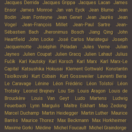
,
,
,
Jacques Derrida
Jacques Grippa
Jacques Lacan
James
,
,
,
,
Ensor
James Monroe
Jan van Eyck
Jean Blume
Jean
,
,
,
,
Bodin
Jean Fonteyne
Jean Genet
Jean Jaurès
Jean
,
,
,
Vogel
Jean-François Millet
Jean-Paul Sartre
Jean-
,
,
,
Sébastien Bach
Jheronimus Bosch
Jiang Qing
John
,
,
,
Heartfield
John Locke
José Carlos Mariátegui
Joseph
,
,
,
Jacquemotte
Joséphin Péladan
Jules Verne
Julian
,
,
,
,
Jaynes
Julien Coupat
Julien Gracq
Julien Lahaut
Julius
,
,
,
,
Fučík
Karl Kautsky
Karl Korsch
Karl Marx
Karl Marx-Le
,
,
,
Capital
Katsushika Hokusai
Klement Gottwald
Konstantin
,
,
,
,
Tsiolkovski
Kurt Cobain
Kurt Gossweiler
Lavrenti Beria
,
,
,
,
Le Caravage
Lénine
Léon Frédéric
Léon Tolstoï
Léon
,
,
,
,
Trotsky
Leonid Brejnev
Lou Sin
Louis Aragon
Louis de
,
,
,
Brouckère
Louis Van Geyt
Ludo Martens
Ludwig
,
,
,
,
Feuerbach
Lynn Margulis
Maître Eckhart
Mao Zedong
,
,
,
Marcel Duchamp
Martin Heidegger
Martin Luther
Maurice
,
,
,
,
Barrès
Maurice Thorez
Max Beckmann
Max Horkheimer
,
,
,
,
Maxime Gorki
Médine
Michel Foucault
Michel Graindorge