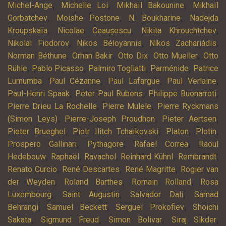
,
,
,
Michel-Ange
Michelle Loi
Mikhaïl Bakounine
Mikhaïl
,
,
,
Gorbatchev
Moishe Postone
N. Boukharine
Nadejda
,
,
,
Kroupskaïa
Nicolae Ceaușescu
Nikita Khrouchtchev
,
,
,
Nikolaï Fiodorov
Nikos Béloyannis
Níkos Zachariádis
,
,
,
,
Norman Béthune
Orhan Bakir
Otto Dix
Otto Mueller
Otto
,
,
,
,
Rühle
Pablo Picasso
Palmiro Togliatti
Parménide
Patrice
,
,
,
,
Lumumba
Paul Cézanne
Paul Lafargue
Paul Verlaine
,
,
,
Paul-Henri Spaak
Peter Paul Rubens
Philippe Buonarroti
,
,
Pierre Drieu La Rochelle
Pierre Mulele
Pierre Ryckmans
,
,
,
(Simon Leys)
Pierre-Joseph Proudhon
Pieter Aertsen
,
,
,
,
Pieter Brueghel
Piotr Ilitch Tchaïkovski
Platon
Plotin
,
,
,
Prospero Gallinari
Pythagore
Rafael Correa
Raoul
,
,
,
,
,
Hedebouw
Raphaël
Ravachol
Reinhard Kühnl
Rembrandt
,
,
,
Renato Curcio
René Descartes
René Magritte
Rogier van
,
,
,
der Weyden
Roland Barthes
Romain Rolland
Rosa
,
,
,
Luxembourg
Saint Augustin
Salvador Dali
Samad
,
,
,
Behrangi
Samuel Beckett
Sergueï Prokofiev
Shoichi
,
,
,
,
Sakata
Sigmund Freud
Simon Bolivar
Siraj Sikder