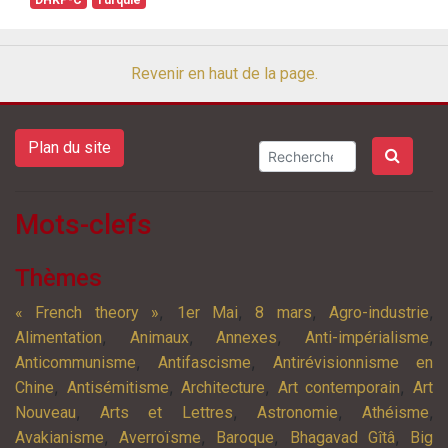
DHKP-C
Turquie
Revenir en haut de la page.
Plan du site
Mots-clefs
Thèmes
,
,
,
,
« French theory »
1er Mai
8 mars
Agro-industrie
,
,
,
,
Alimentation
Animaux
Annexes
Anti-impérialisme
,
,
Anticommunisme
Antifascisme
Antirévisionnisme en
,
,
,
,
Chine
Antisémitisme
Architecture
Art contemporain
Art
,
,
,
,
Nouveau
Arts et Lettres
Astronomie
Athéisme
,
,
,
,
Avakianisme
Averroïsme
Baroque
Bhagavad Gîtâ
Big