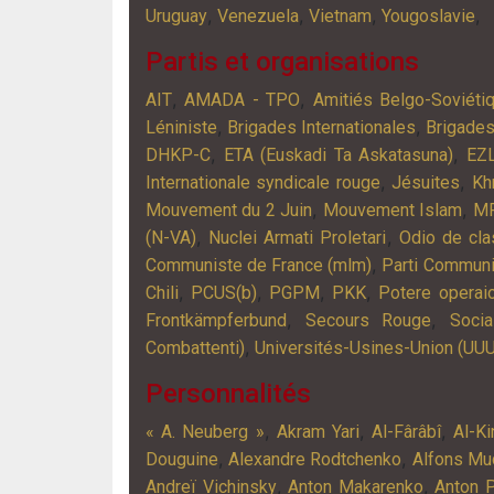
,
,
,
,
Uruguay
Venezuela
Vietnam
Yougoslavie
Partis et organisations
,
,
AIT
AMADA - TPO
Amitiés Belgo-Soviéti
,
,
Léniniste
Brigades Internationales
Brigade
,
,
DHKP-C
ETA (Euskadi Ta Askatasuna)
EZ
,
,
Internationale syndicale rouge
Jésuites
Kh
,
,
Mouvement du 2 Juin
Mouvement Islam
M
,
,
(N-VA)
Nuclei Armati Proletari
Odio de cla
,
Communiste de France (mlm)
Parti Communi
,
,
,
,
Chili
PCUS(b)
PGPM
PKK
Potere operai
,
,
Frontkämpferbund
Secours Rouge
Socia
,
Combattenti)
Universités-Usines-Union (UUU
Personnalités
,
,
,
« A. Neuberg »
Akram Yari
Al-Fârâbî
Al-Ki
,
,
Douguine
Alexandre Rodtchenko
Alfons Mu
,
,
Andreï Vichinsky
Anton Makarenko
Anton 