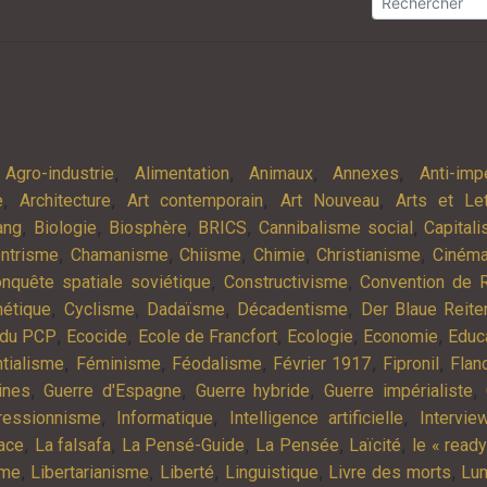
,
,
,
,
,
Agro-industrie
Alimentation
Animaux
Annexes
Anti-imp
,
,
,
,
e
Architecture
Art contemporain
Art Nouveau
Arts et Let
,
,
,
,
,
ang
Biologie
Biosphère
BRICS
Cannibalisme social
Capital
,
,
,
,
,
ntrisme
Chamanisme
Chiisme
Chimie
Christianisme
Ciném
,
,
nquête spatiale soviétique
Constructivisme
Convention de 
,
,
,
,
nétique
Cyclisme
Dadaïsme
Décadentisme
Der Blaue Reite
,
,
,
,
,
 du PCP
Ecocide
Ecole de Francfort
Ecologie
Economie
Educ
,
,
,
,
,
ntialisme
Féminisme
Féodalisme
Février 1917
Fipronil
Flan
,
,
,
,
ines
Guerre d'Espagne
Guerre hybride
Guerre impérialiste
,
,
,
ressionnisme
Informatique
Intelligence artificielle
Intervi
,
,
,
,
,
ace
La falsafa
La Pensé-Guide
La Pensée
Laïcité
le « read
,
,
,
,
,
sme
Libertarianisme
Liberté
Linguistique
Livre des morts
Lu