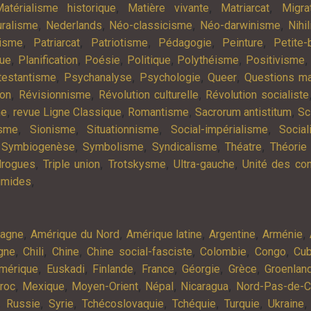
,
,
,
atérialisme historique
Matière vivante
Matriarcat
Migra
,
,
,
,
uralisme
Nederlands
Néo-classicisme
Néo-darwinisme
Nihi
,
,
,
,
,
nisme
Patriarcat
Patriotisme
Pédagogie
Peinture
Petite-
,
,
,
,
,
que
Planification
Poésie
Politique
Polythéisme
Positivisme
,
,
,
,
testantisme
Psychanalyse
Psychologie
Queer
Questions m
,
,
,
ion
Révisionnisme
Révolution culturelle
Révolution socialiste
,
,
,
,
me
revue Ligne Classique
Romantisme
Sacrorum antistitum
Sc
,
,
,
,
isme
Sionisme
Situationnisme
Social-impérialisme
Socia
,
,
,
,
,
Symbiogenèse
Symbolisme
Syndicalisme
Théatre
Théorie 
,
,
,
,
drogues
Triple union
Trotskysme
Ultra-gauche
Unité des con
,
umides
,
,
,
,
,
magne
Amérique du Nord
Amérique latine
Argentine
Arménie
,
,
,
,
,
,
gne
Chili
Chine
Chine social-fasciste
Colombie
Congo
Cu
,
,
,
,
,
,
Amérique
Euskadi
Finlande
France
Géorgie
Grèce
Groenlan
,
,
,
,
,
roc
Mexique
Moyen-Orient
Népal
Nicaragua
Nord-Pas-de-C
,
,
,
,
,
,
Russie
Syrie
Tchécoslovaquie
Tchéquie
Turquie
Ukraine