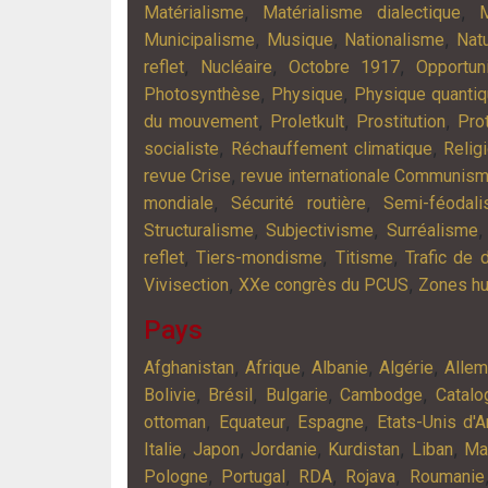
,
,
Matérialisme
Matérialisme dialectique
M
,
,
,
Municipalisme
Musique
Nationalisme
Nat
,
,
,
reflet
Nucléaire
Octobre 1917
Opportu
,
,
Photosynthèse
Physique
Physique quanti
,
,
,
du mouvement
Proletkult
Prostitution
Pro
,
,
socialiste
Réchauffement climatique
Relig
,
revue Crise
revue internationale Communis
,
,
mondiale
Sécurité routière
Semi-féodal
,
,
Structuralisme
Subjectivisme
Surréalisme
,
,
,
reflet
Tiers-mondisme
Titisme
Trafic de 
,
,
Vivisection
XXe congrès du PCUS
Zones h
Pays
,
,
,
,
Afghanistan
Afrique
Albanie
Algérie
Alle
,
,
,
,
Bolivie
Brésil
Bulgarie
Cambodge
Catalo
,
,
,
ottoman
Equateur
Espagne
Etats-Unis d'
,
,
,
,
,
Italie
Japon
Jordanie
Kurdistan
Liban
Ma
,
,
,
,
Pologne
Portugal
RDA
Rojava
Roumanie