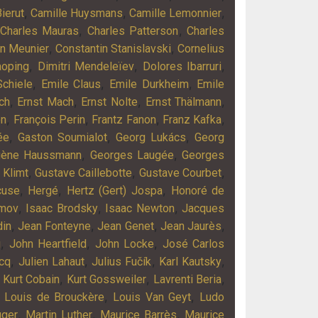
,
,
,
ierut
Camille Huysmans
Camille Lemonnier
,
,
Charles Mauras
Charles Patterson
Charles
,
,
in Meunier
Constantin Stanislavski
Cornelius
,
,
,
aoping
Dimitri Mendeleïev
Dolores Ibarruri
,
,
,
chiele
Emile Claus
Emile Durkheim
Emile
,
,
,
,
ch
Ernst Mach
Ernst Nolte
Ernst Thälmann
,
,
,
,
on
François Perin
Frantz Fanon
Franz Kafka
,
,
,
ée
Gaston Soumialot
Georg Lukács
Georg
,
,
gène Haussmann
Georges Laugée
Georges
,
,
,
 Klimt
Gustave Caillebotte
Gustave Courbet
,
,
,
cuse
Hergé
Hertz (Gert) Jospa
Honoré de
,
,
,
imov
Isaac Brodsky
Isaac Newton
Jacques
,
,
,
,
din
Jean Fonteyne
Jean Genet
Jean Jaurès
,
,
,
g
John Heartfield
John Locke
José Carlos
,
,
,
,
acq
Julien Lahaut
Julius Fučík
Karl Kautsky
,
,
,
,
Kurt Cobain
Kurt Gossweiler
Lavrenti Beria
,
,
,
Louis de Brouckère
Louis Van Geyt
Ludo
,
,
,
gger
Martin Luther
Maurice Barrès
Maurice