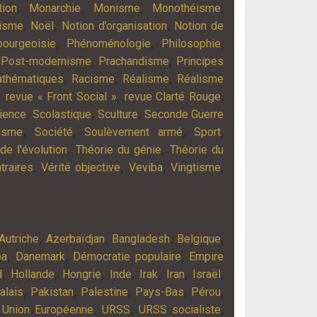
,
,
,
,
tion
Monarchie
Monisme
Monothéisme
,
,
,
lisme
Noël
Notion d’organisation
Notion de
,
,
,
bourgeoisie
Phénoménologie
Philosophie
,
,
,
Post-modernisme
Prachandisme
Principes
,
,
,
athématiques
Racisme
Réalisme
Réalisme
,
,
,
revue « Front Social »
revue Clarté Rouge
,
,
,
ience
Scolastique
Sculture
Seconde Guerre
,
,
,
,
lisme
Société
Soulèvement armé
Sport
,
,
de l'évolution
Théorie du génie
Théorie du
,
,
,
,
traires
Vérité objective
Veviba
Vingtisme
,
,
,
,
Autriche
Azerbaïdjan
Bangladesh
Belgique
,
,
,
ba
Danemark
Démocratie populaire
Empire
,
,
,
,
,
,
,
d
Hollande
Hongrie
Inde
Irak
Iran
Israël
,
,
,
,
,
alais
Pakistan
Palestine
Pays-Bas
Pérou
,
,
,
,
Union Européenne
URSS
URSS socialiste