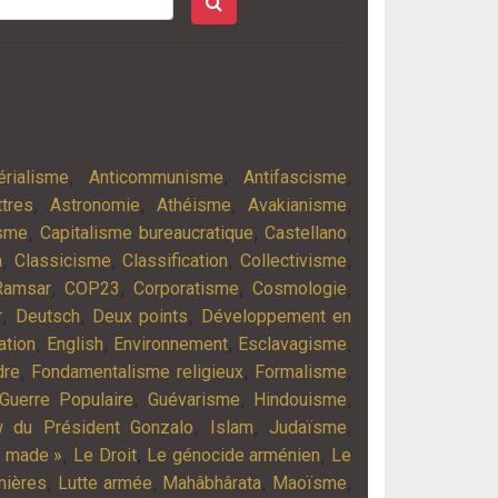
,
,
,
érialisme
Anticommunisme
Antifascisme
,
,
,
,
tres
Astronomie
Athéisme
Avakianisme
,
,
,
isme
Capitalisme bureaucratique
Castellano
,
,
,
,
a
Classicisme
Classification
Collectivisme
,
,
,
,
Ramsar
COP23
Corporatisme
Cosmologie
,
,
,
r
Deutsch
Deux points
Développement en
,
,
,
,
ation
English
Environnement
Esclavagisme
,
,
,
dre
Fondamentalisme religieux
Formalisme
,
,
,
Guerre Populaire
Guévarisme
Hindouisme
,
,
,
ew du Président Gonzalo
Islam
Judaïsme
,
,
,
y made »
Le Droit
Le génocide arménien
Le
,
,
,
,
mières
Lutte armée
Mahâbhârata
Maoïsme