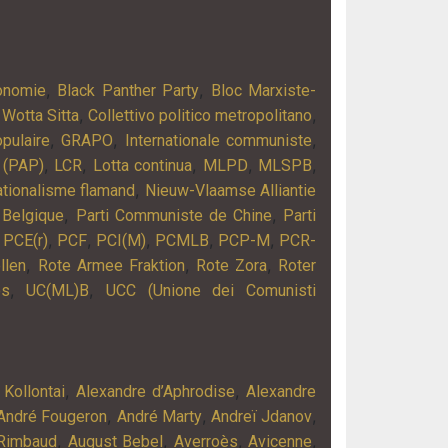
,
,
onomie
Black Panther Party
Bloc Marxiste-
,
,
 Wotta Sitta
Collettivo politico metropolitano
,
,
,
pulaire
GRAPO
Internationale communiste
,
,
,
,
,
 (PAP)
LCR
Lotta continua
MLPD
MLSPB
,
tionalisme flamand
Nieuw-Vlaamse Alliantie
,
,
 Belgique
Parti Communiste de Chine
Parti
,
,
,
,
,
,
PCE(r)
PCF
PCI(M)
PCMLB
PCP-M
PCR-
,
,
,
llen
Rote Armee Fraktion
Rote Zora
Roter
,
,
os
UC(ML)B
UCC (Unione dei Comunisti
,
,
 Kollontai
Alexandre d’Aphrodise
Alexandre
,
,
,
André Fougeron
André Marty
Andreï Jdanov
,
,
,
,
 Rimbaud
August Bebel
Averroès
Avicenne