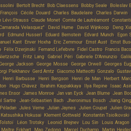
,
,
,
,
ssolini
Bertolt Brecht
Bob Claessens
Bobby Seale
Boleslav B
,
,
,
,
 François
Cécile Douard
Charles Baudelaire
Charles Darwin
,
,
,
e Lévi-Strauss
Claude Monet
Comte de Lautréamont
Constant
,
,
,
"Camarada Velasquez"
David Hume
David Wijnkoop
Deng Xi
,
,
,
,
rd
Edmund Husserl
Eduard Bernstein
Edvard Munch
Egon S
,
,
,
,
nuel Kant
Enver Hoxha
Eric Zemmour
Ernst Aust
Ernst Bus
,
,
,
,
o
Félix Dzerjinski
Fernand Lefebvre
Fidel Castro
Francis Bac
,
,
,
,
Nietzsche
Fritz Lang
Gabriel Péri
Gabriele D'Annunzio
Galil
,
,
,
George Jackson
George Mosse
George Orwell
Georges Eu
,
,
,
,
orgi Plekhanov
Gerd Arntz
Giacomo Matteotti
Gonzalo
Gustav
,
,
,
,
Henri Barbusse
Henri Bergson
Henri de Man
Herbert Mar
,
,
,
,
ton
Hugo Chàvez
Ibrahim Kaypakkaya
Ilya Repine
Isaac As
,
,
,
,
mes Ensor
James Monroe
Jan van Eyck
Jean Blume
Jean Bo
,
,
,
l Sartre
Jean-Sébastien Bach
Jheronimus Bosch
Jiang Qin
,
,
,
,
 Péladan
Jules Verne
Julian Jaynes
Julien Coupat
Julien Gr
,
,
,
Katsushika Hokusai
Klement Gottwald
Konstantin Tsiolkovski
,
,
,
,
Tolstoï
Léon Trotsky
Leonid Brejnev
Lou Sin
Louis Aragon
,
,
,
,
Maître Eckhart
Mao Zedong
Marcel Duchamp
Martin Heide