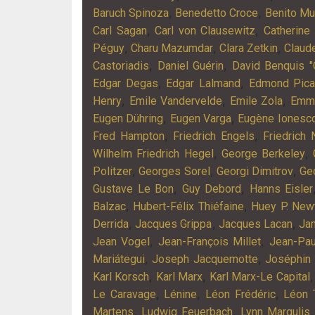
,
,
Baruch Spinoza
Benedetto Croce
Benito Mu
,
,
Carl Sagan
Carl von Clausewitz
Catherine
,
,
,
Péguy
Charu Mazumdar
Clara Zetkin
Claud
,
,
Castoriadis
Daniel Guérin
David Benquis 
,
,
Edgar Degas
Edgar Lalmand
Edmond Pica
,
,
,
Henry
Emile Vandervelde
Emile Zola
Emma
,
,
Eugen Dühring
Eugen Varga
Eugène Ionesc
,
,
Fred Hampton
Friedrich Engels
Friedrich 
,
,
Wilhelm Friedrich Hegel
George Berkeley
,
,
,
Politzer
Georges Sorel
Georgi Dimitrov
Ge
,
,
Gustave Le Bon
Guy Debord
Hanns Eisler
,
,
Balzac
Hubert-Félix Thiéfaine
Huey P. New
,
,
,
Derrida
Jacques Grippa
Jacques Lacan
Ja
,
,
Jean Vogel
Jean-François Millet
Jean-Pau
,
,
Mariátegui
Joseph Jacquemotte
Joséphin
,
,
Karl Korsch
Karl Marx
Karl Marx-Le Capital
,
,
,
Le Caravage
Lénine
Léon Frédéric
Léon 
,
,
Martens
Ludwig Feuerbach
Lynn Margulis