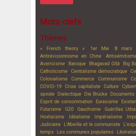
Mots-clefs
Thèmes
,
,
« French theory »
1er Mai
8 mars
,
Antirévisionnisme en Chine
Antisémitism
,
,
,
Averroïsme
Baroque
Bhagavad Gîtâ
Big B
,
,
Catholicisme
Centralisme démocratique
Ce
,
,
,
Colonialisme
Commerce
Communisme
Co
,
,
,
COVID-19
Crise capitaliste
Culture
Cyber
,
,
,
spirale
Dialectique
Die Brücke
Documents
,
,
Esprit de consommation
Eurasisme
Existe
,
,
,
Futurisme
G20
Gauchisme
Guérillas Urba
,
,
,
Hoxhaïsme
Idéalisme
Impérialisme
Imp
,
,
Judiciaire
L'Abeille et le communiste
L’esp
,
,
temps
Les communes populaires
Libérali