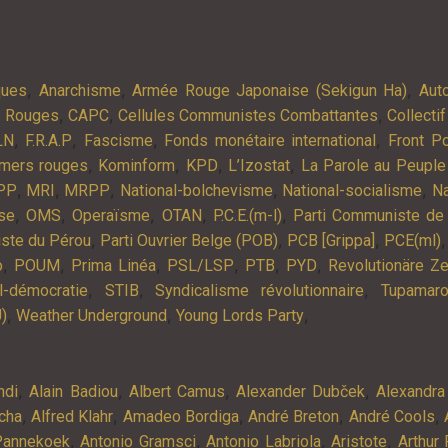
,
,
,
ques
Anarchisme
Armée Rouge Japonaise (Sekigun Ha)
Aut
,
,
,
s Rouges
CAPC
Cellules Communistes Combattantes
Collectif
,
,
,
,
LN
F.R.A.P
Fascisme
Fonds monétaire international
Front Po
,
,
,
,
mers rouges
Kominform
KPD
L’Izostat
La Parole au Peuple
,
,
,
,
,
PP
MRI
MRPP
National-bolchevisme
National-socialisme
Na
,
,
,
,
,
se
OMS
Operaïsme
OTAN
P.C.E.(m-l)
Parti Communiste de
,
,
,
ste du Pérou
Parti Ouvrier Belge (POB)
PCB [Grippa]
PCE(ml)
,
,
,
,
,
,
o
POUM
Prima Linéa
PSL/LSP
PTB
PYD
Revolutionäre Ze
,
,
,
l-démocratie
STIB
Syndicalisme révolutionnaire
Tupamar
,
,
,
)
Weather Underground
Young Lords Party
,
,
,
,
ndi
Alain Badiou
Albert Camus
Alexander Dubček
Alexandra
,
,
,
,
,
cha
Alfred Klahr
Amadeo Bordiga
André Breton
André Cools
,
,
,
,
Pannekoek
Antonio Gramsci
Antonio Labriola
Aristote
Arthur