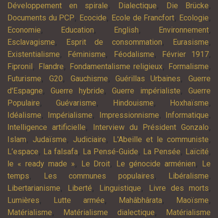
,
,
,
Développement en spirale
Dialectique
Die Brücke
,
,
,
,
Documents du PCP
Ecocide
Ecole de Francfort
Ecologie
,
,
,
,
Economie
Education
English
Environnement
,
,
,
Esclavagisme
Esprit de consommation
Eurasisme
,
,
,
,
Existentialisme
Féminisme
Féodalisme
Février 1917
,
,
,
,
Fipronil
Flandre
Fondamentalisme religieux
Formalisme
,
,
,
,
Futurisme
G20
Gauchisme
Guérillas Urbaines
Guerre
,
,
,
d'Espagne
Guerre hybride
Guerre impérialiste
Guerre
,
,
,
,
Populaire
Guévarisme
Hindouisme
Hoxhaïsme
,
,
,
,
Idéalisme
Impérialisme
Impressionnisme
Informatique
,
,
Intelligence artificielle
Interview du Président Gonzalo
,
,
,
,
Islam
Judaïsme
Judiciaire
L'Abeille et le communiste
,
,
,
,
,
L’espace
La falsafa
La Pensé-Guide
La Pensée
Laïcité
,
,
,
le « ready made »
Le Droit
Le génocide arménien
Le
,
,
,
temps
Les communes populaires
Libéralisme
,
,
,
,
Libertarianisme
Liberté
Linguistique
Livre des morts
,
,
,
,
Lumières
Lutte armée
Mahâbhârata
Maoïsme
,
,
Matérialisme
Matérialisme dialectique
Matérialisme