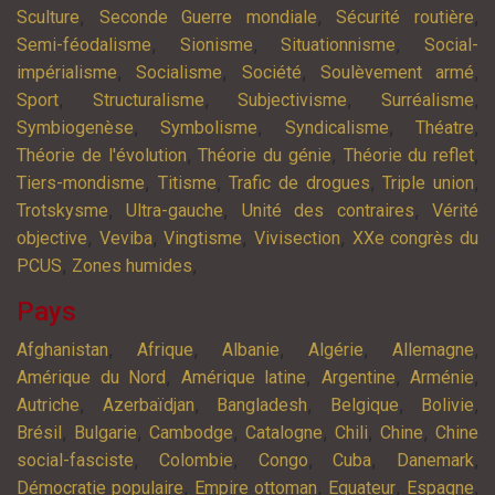
,
,
,
Sculture
Seconde Guerre mondiale
Sécurité routière
,
,
,
Semi-féodalisme
Sionisme
Situationnisme
Social-
,
,
,
,
impérialisme
Socialisme
Société
Soulèvement armé
,
,
,
,
Sport
Structuralisme
Subjectivisme
Surréalisme
,
,
,
,
Symbiogenèse
Symbolisme
Syndicalisme
Théatre
,
,
,
Théorie de l'évolution
Théorie du génie
Théorie du reflet
,
,
,
,
Tiers-mondisme
Titisme
Trafic de drogues
Triple union
,
,
,
Trotskysme
Ultra-gauche
Unité des contraires
Vérité
,
,
,
,
objective
Veviba
Vingtisme
Vivisection
XXe congrès du
,
,
PCUS
Zones humides
Pays
,
,
,
,
,
Afghanistan
Afrique
Albanie
Algérie
Allemagne
,
,
,
,
Amérique du Nord
Amérique latine
Argentine
Arménie
,
,
,
,
,
Autriche
Azerbaïdjan
Bangladesh
Belgique
Bolivie
,
,
,
,
,
,
Brésil
Bulgarie
Cambodge
Catalogne
Chili
Chine
Chine
,
,
,
,
,
social-fasciste
Colombie
Congo
Cuba
Danemark
,
,
,
,
Démocratie populaire
Empire ottoman
Equateur
Espagne