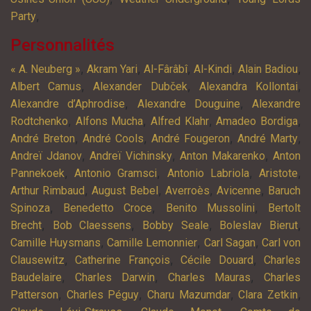
,
Party
Personnalités
,
,
,
,
,
« A. Neuberg »
Akram Yari
Al-Fârâbî
Al-Kindi
Alain Badiou
,
,
,
Albert Camus
Alexander Dubček
Alexandra Kollontai
,
,
Alexandre d’Aphrodise
Alexandre Douguine
Alexandre
,
,
,
,
Rodtchenko
Alfons Mucha
Alfred Klahr
Amadeo Bordiga
,
,
,
,
André Breton
André Cools
André Fougeron
André Marty
,
,
,
Andreï Jdanov
Andreï Vichinsky
Anton Makarenko
Anton
,
,
,
,
Pannekoek
Antonio Gramsci
Antonio Labriola
Aristote
,
,
,
,
Arthur Rimbaud
August Bebel
Averroès
Avicenne
Baruch
,
,
,
Spinoza
Benedetto Croce
Benito Mussolini
Bertolt
,
,
,
,
Brecht
Bob Claessens
Bobby Seale
Boleslav Bierut
,
,
,
Camille Huysmans
Camille Lemonnier
Carl Sagan
Carl von
,
,
,
Clausewitz
Catherine François
Cécile Douard
Charles
,
,
,
Baudelaire
Charles Darwin
Charles Mauras
Charles
,
,
,
,
Patterson
Charles Péguy
Charu Mazumdar
Clara Zetkin