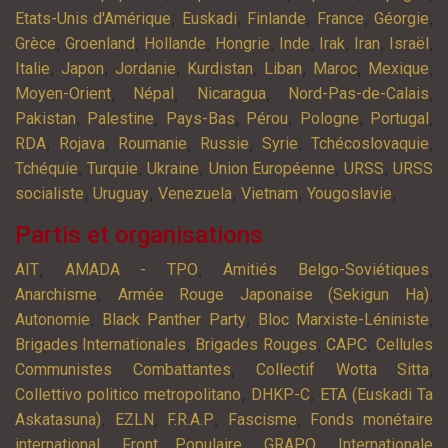
,
,
,
,
,
Etats-Unis d'Amérique
Euskadi
Finlande
France
Géorgie
,
,
,
,
,
,
,
,
Grèce
Groenland
Hollande
Hongrie
Inde
Irak
Iran
Israël
,
,
,
,
,
,
,
Italie
Japon
Jordanie
Kurdistan
Liban
Maroc
Mexique
,
,
,
,
Moyen-Orient
Népal
Nicaragua
Nord-Pas-de-Calais
,
,
,
,
,
,
Pakistan
Palestine
Pays-Bas
Pérou
Pologne
Portugal
,
,
,
,
,
,
RDA
Rojava
Roumanie
Russie
Syrie
Tchécoslovaquie
,
,
,
,
,
Tchéquie
Turquie
Ukraine
Union Européenne
URSS
URSS
,
,
,
,
,
socialiste
Uruguay
Venezuela
Vietnam
Yougoslavie
Partis et organisations
,
,
,
AIT
AMADA - TPO
Amitiés Belgo-Soviétiques
,
,
Anarchisme
Armée Rouge Japonaise (Sekigun Ha)
,
,
,
Autonomie
Black Panther Party
Bloc Marxiste-Léniniste
,
,
,
Brigades Internationales
Brigades Rouges
CAPC
Cellules
,
,
Communistes Combattantes
Collectif Wotta Sitta
,
,
Collettivo politico metropolitano
DHKP-C
ETA (Euskadi Ta
,
,
,
,
Askatasuna)
EZLN
F.R.A.P
Fascisme
Fonds monétaire
,
,
,
international
Front Populaire
GRAPO
Internationale