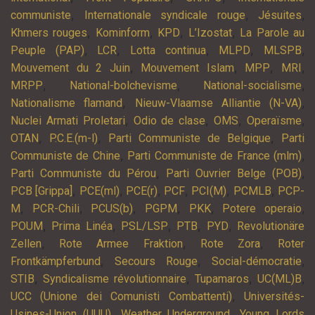
,
,
,
communiste
Internationale syndicale rouge
Jésuites
,
,
,
,
Khmers rouges
Kominform
KPD
L’Izostat
La Parole au
,
,
,
,
,
Peuple (PAP)
LCR
Lotta continua
MLPD
MLSPB
,
,
,
,
Mouvement du 2 Juin
Mouvement Islam
MPP
MRI
,
,
,
MRPP
National-bolchevisme
National-socialisme
,
,
Nationalisme flamand
Nieuw-Vlaamse Alliantie (N-VA)
,
,
,
,
Nuclei Armati Proletari
Odio de clase
OMS
Operaïsme
,
,
,
OTAN
P.C.E.(m-l)
Parti Communiste de Belgique
Parti
,
,
Communiste de Chine
Parti Communiste de France (mlm)
,
,
Parti Communiste du Pérou
Parti Ouvrier Belge (POB)
,
,
,
,
,
,
PCB [Grippa]
PCE(ml)
PCE(r)
PCF
PCI(M)
PCMLB
PCP-
,
,
,
,
,
,
M
PCR-Chili
PCUS(b)
PGPM
PKK
Potere operaio
,
,
,
,
,
POUM
Prima Linéa
PSL/LSP
PTB
PYD
Revolutionäre
,
,
,
Zellen
Rote Armee Fraktion
Rote Zora
Roter
,
,
,
Frontkämpferbund
Secours Rouge
Social-démocratie
,
,
,
,
STIB
Syndicalisme révolutionnaire
Tupamaros
UC(ML)B
,
UCC (Unione dei Comunisti Combattenti)
Universités-
,
,
Usines-Union (UUU)
Weather Underground
Young Lords