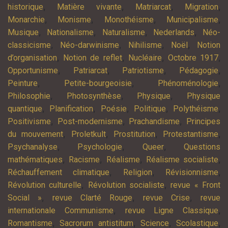
,
,
,
,
historique
Matière vivante
Matriarcat
Migration
,
,
,
,
Monarchie
Monisme
Monothéisme
Municipalisme
,
,
,
,
Musique
Nationalisme
Naturalisme
Nederlands
Néo-
,
,
,
,
classicisme
Néo-darwinisme
Nihilisme
Noël
Notion
,
,
,
,
d’organisation
Notion de reflet
Nucléaire
Octobre 1917
,
,
,
,
Opportunisme
Patriarcat
Patriotisme
Pédagogie
,
,
,
Peinture
Petite-bourgeoisie
Phénoménologie
,
,
,
Philosophie
Photosynthèse
Physique
Physique
,
,
,
,
,
quantique
Planification
Poésie
Politique
Polythéisme
,
,
,
Positivisme
Post-modernisme
Prachandisme
Principes
,
,
,
,
du mouvement
Proletkult
Prostitution
Protestantisme
,
,
,
Psychanalyse
Psychologie
Queer
Questions
,
,
,
,
mathématiques
Racisme
Réalisme
Réalisme socialiste
,
,
,
Réchauffement climatique
Religion
Révisionnisme
,
,
Révolution culturelle
Révolution socialiste
revue « Front
,
,
,
Social »
revue Clarté Rouge
revue Crise
revue
,
,
internationale Communisme
revue Ligne Classique
,
,
,
,
Romantisme
Sacrorum antistitum
Science
Scolastique