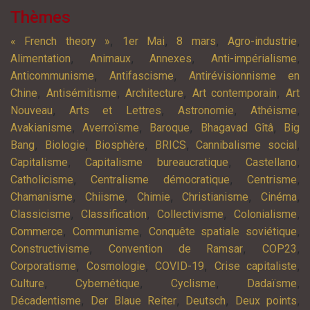
Thèmes
,
,
,
,
« French theory »
1er Mai
8 mars
Agro-industrie
,
,
,
,
Alimentation
Animaux
Annexes
Anti-impérialisme
,
,
Anticommunisme
Antifascisme
Antirévisionnisme en
,
,
,
,
Chine
Antisémitisme
Architecture
Art contemporain
Art
,
,
,
,
Nouveau
Arts et Lettres
Astronomie
Athéisme
,
,
,
,
Avakianisme
Averroïsme
Baroque
Bhagavad Gîtâ
Big
,
,
,
,
,
Bang
Biologie
Biosphère
BRICS
Cannibalisme social
,
,
,
Capitalisme
Capitalisme bureaucratique
Castellano
,
,
,
Catholicisme
Centralisme démocratique
Centrisme
,
,
,
,
,
Chamanisme
Chiisme
Chimie
Christianisme
Cinéma
,
,
,
,
Classicisme
Classification
Collectivisme
Colonialisme
,
,
,
Commerce
Communisme
Conquête spatiale soviétique
,
,
,
Constructivisme
Convention de Ramsar
COP23
,
,
,
,
Corporatisme
Cosmologie
COVID-19
Crise capitaliste
,
,
,
,
Culture
Cybernétique
Cyclisme
Dadaïsme
,
,
,
,
Décadentisme
Der Blaue Reiter
Deutsch
Deux points