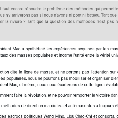
s, il faut encore résoudre le problème des méthodes qui permet
nous n’y arriverons pas si nous n’avons ni pont ni bateau. Tant qu
ser la rivière ? Tant que la question des méthodes n’est pas r
résident Mao a synthétisé les expériences acquises par les mass
vitaux des masses populaires et incarne l’unité entre la vérité u
ion dite la ligne de masse, et ne portons pas l’attention sur ce
s populaires, nous ne pourrons pas mobiliser et organiser bien
sident Mao, et même, nous nous écarterons de cette ligne révolu
mment faire la révolution, et ne pouvoir remporter la victoire dans
les méthodes de direction marxistes et anti-marxistes a toujours été
 des escrocs politiques Wang Ming, Liou Chao-Chi et consorts, q