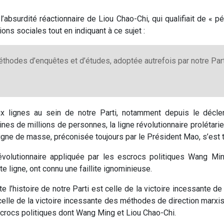
’absurdité réactionnaire de Liou Chao-Chi, qui qualifiait de « 
ns sociales tout en indiquant à ce sujet :
éthodes d’enquêtes et d’études, adoptée autrefois par notre Part
 lignes au sein de notre Parti, notamment depuis le déclen
aines de millions de personnes, la ligne révolutionnaire prolét
a ligne de masse, préconisée toujours par le Président Mao, s’est
révolutionnaire appliquée par les escrocs politiques Wang Mi
e ligne, ont connu une faillite ignominieuse.
e l’histoire de notre Parti est celle de la victoire incessante de
 celle de la victoire incessante des méthodes de direction marxi
crocs politiques dont Wang Ming et Liou Chao-Chi.