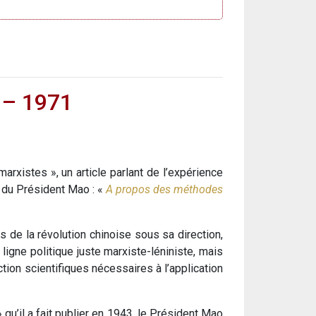
s – 1971
arxistes », un article parlant de l’expérience
e du Président Mao : «
A propos des méthodes
 de la révolution chinoise sous sa direction,
ligne politique juste marxiste-léniniste, mais
ion scientifiques nécessaires à l’application
qu’il a fait publier en 1943, le Président Mao