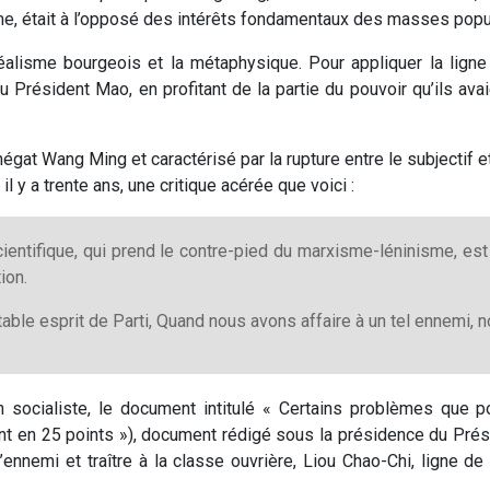
isme, était à l’opposé des intérêts fondamentaux des masses popu
déalisme bourgeois et la métaphysique. Pour appliquer la lign
du Président Mao, en profitant de la partie du pouvoir qu’ils a
égat Wang Ming et caractérisé par la rupture entre le subjectif et
 il y a trente ans, une critique acérée que voici :
cientifique, qui prend le contre-pied du marxisme-léninisme, e
ion.
able esprit de Parti, Quand nous avons affaire à un tel ennemi, n
 socialiste, le document intitulé « Certains problèmes que 
nt en 25 points »), document rédigé sous la présidence du Prési
l’ennemi et traître à la classe ouvrière, Liou Chao-Chi, ligne 