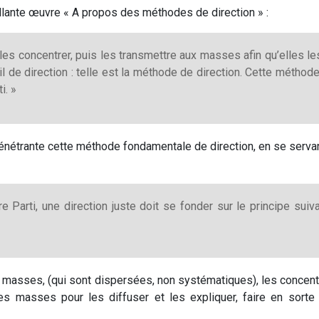
lante œuvre « A propos des méthodes de direction » :
les concentrer, puis les transmettre aux masses afin qu’elles le
il de direction : telle est la méthode de direction. Cette méthod
i. »
nétrante cette méthode fondamentale de direction, en se servant
re Parti, une direction juste doit se fonder sur le principe sui
 des masses, (qui sont dispersées, non systématiques), les conce
es masses pour les diffuser et les expliquer, faire en sort