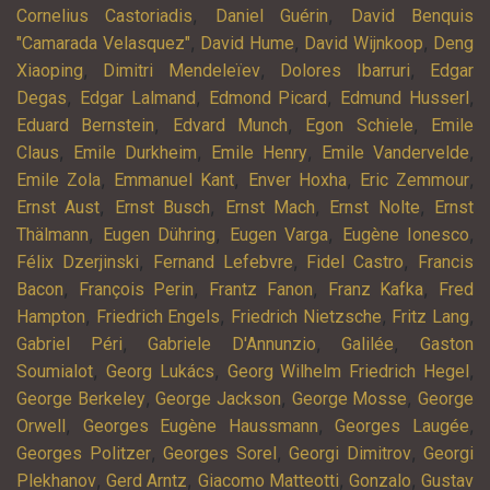
,
,
Cornelius Castoriadis
Daniel Guérin
David Benquis
,
,
,
"Camarada Velasquez"
David Hume
David Wijnkoop
Deng
,
,
,
Xiaoping
Dimitri Mendeleïev
Dolores Ibarruri
Edgar
,
,
,
,
Degas
Edgar Lalmand
Edmond Picard
Edmund Husserl
,
,
,
Eduard Bernstein
Edvard Munch
Egon Schiele
Emile
,
,
,
,
Claus
Emile Durkheim
Emile Henry
Emile Vandervelde
,
,
,
,
Emile Zola
Emmanuel Kant
Enver Hoxha
Eric Zemmour
,
,
,
,
Ernst Aust
Ernst Busch
Ernst Mach
Ernst Nolte
Ernst
,
,
,
,
Thälmann
Eugen Dühring
Eugen Varga
Eugène Ionesco
,
,
,
Félix Dzerjinski
Fernand Lefebvre
Fidel Castro
Francis
,
,
,
,
Bacon
François Perin
Frantz Fanon
Franz Kafka
Fred
,
,
,
,
Hampton
Friedrich Engels
Friedrich Nietzsche
Fritz Lang
,
,
,
Gabriel Péri
Gabriele D'Annunzio
Galilée
Gaston
,
,
,
Soumialot
Georg Lukács
Georg Wilhelm Friedrich Hegel
,
,
,
George Berkeley
George Jackson
George Mosse
George
,
,
,
Orwell
Georges Eugène Haussmann
Georges Laugée
,
,
,
Georges Politzer
Georges Sorel
Georgi Dimitrov
Georgi
,
,
,
,
Plekhanov
Gerd Arntz
Giacomo Matteotti
Gonzalo
Gustav