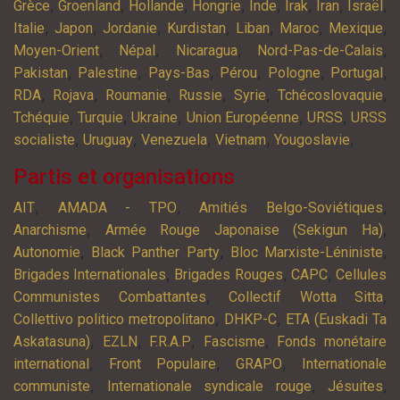
,
,
,
,
,
,
,
,
Grèce
Groenland
Hollande
Hongrie
Inde
Irak
Iran
Israël
,
,
,
,
,
,
,
Italie
Japon
Jordanie
Kurdistan
Liban
Maroc
Mexique
,
,
,
,
Moyen-Orient
Népal
Nicaragua
Nord-Pas-de-Calais
,
,
,
,
,
,
Pakistan
Palestine
Pays-Bas
Pérou
Pologne
Portugal
,
,
,
,
,
,
RDA
Rojava
Roumanie
Russie
Syrie
Tchécoslovaquie
,
,
,
,
,
Tchéquie
Turquie
Ukraine
Union Européenne
URSS
URSS
,
,
,
,
,
socialiste
Uruguay
Venezuela
Vietnam
Yougoslavie
Partis et organisations
,
,
,
AIT
AMADA - TPO
Amitiés Belgo-Soviétiques
,
,
Anarchisme
Armée Rouge Japonaise (Sekigun Ha)
,
,
,
Autonomie
Black Panther Party
Bloc Marxiste-Léniniste
,
,
,
Brigades Internationales
Brigades Rouges
CAPC
Cellules
,
,
Communistes Combattantes
Collectif Wotta Sitta
,
,
Collettivo politico metropolitano
DHKP-C
ETA (Euskadi Ta
,
,
,
,
Askatasuna)
EZLN
F.R.A.P
Fascisme
Fonds monétaire
,
,
,
international
Front Populaire
GRAPO
Internationale
,
,
,
communiste
Internationale syndicale rouge
Jésuites