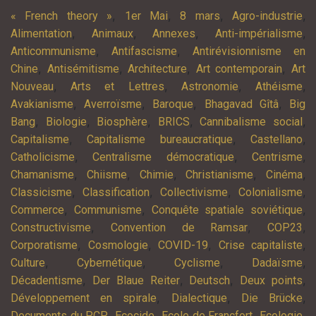
,
,
,
,
« French theory »
1er Mai
8 mars
Agro-industrie
,
,
,
,
Alimentation
Animaux
Annexes
Anti-impérialisme
,
,
Anticommunisme
Antifascisme
Antirévisionnisme en
,
,
,
,
Chine
Antisémitisme
Architecture
Art contemporain
Art
,
,
,
,
Nouveau
Arts et Lettres
Astronomie
Athéisme
,
,
,
,
Avakianisme
Averroïsme
Baroque
Bhagavad Gîtâ
Big
,
,
,
,
,
Bang
Biologie
Biosphère
BRICS
Cannibalisme social
,
,
,
Capitalisme
Capitalisme bureaucratique
Castellano
,
,
,
Catholicisme
Centralisme démocratique
Centrisme
,
,
,
,
,
Chamanisme
Chiisme
Chimie
Christianisme
Cinéma
,
,
,
,
Classicisme
Classification
Collectivisme
Colonialisme
,
,
,
Commerce
Communisme
Conquête spatiale soviétique
,
,
,
Constructivisme
Convention de Ramsar
COP23
,
,
,
,
Corporatisme
Cosmologie
COVID-19
Crise capitaliste
,
,
,
,
Culture
Cybernétique
Cyclisme
Dadaïsme
,
,
,
,
Décadentisme
Der Blaue Reiter
Deutsch
Deux points
,
,
,
Développement en spirale
Dialectique
Die Brücke
,
,
,
,
Documents du PCP
Ecocide
Ecole de Francfort
Ecologie