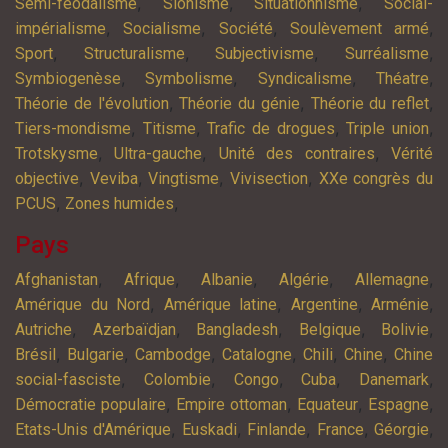
,
,
,
Semi-féodalisme
Sionisme
Situationnisme
Social-
,
,
,
,
impérialisme
Socialisme
Société
Soulèvement armé
,
,
,
,
Sport
Structuralisme
Subjectivisme
Surréalisme
,
,
,
,
Symbiogenèse
Symbolisme
Syndicalisme
Théatre
,
,
,
Théorie de l'évolution
Théorie du génie
Théorie du reflet
,
,
,
,
Tiers-mondisme
Titisme
Trafic de drogues
Triple union
,
,
,
Trotskysme
Ultra-gauche
Unité des contraires
Vérité
,
,
,
,
objective
Veviba
Vingtisme
Vivisection
XXe congrès du
,
,
PCUS
Zones humides
Pays
,
,
,
,
,
Afghanistan
Afrique
Albanie
Algérie
Allemagne
,
,
,
,
Amérique du Nord
Amérique latine
Argentine
Arménie
,
,
,
,
,
Autriche
Azerbaïdjan
Bangladesh
Belgique
Bolivie
,
,
,
,
,
,
Brésil
Bulgarie
Cambodge
Catalogne
Chili
Chine
Chine
,
,
,
,
,
social-fasciste
Colombie
Congo
Cuba
Danemark
,
,
,
,
Démocratie populaire
Empire ottoman
Equateur
Espagne
,
,
,
,
,
Etats-Unis d'Amérique
Euskadi
Finlande
France
Géorgie