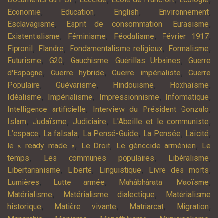
,
,
,
,
Economie
Education
English
Environnement
,
,
,
Esclavagisme
Esprit de consommation
Eurasisme
,
,
,
,
Existentialisme
Féminisme
Féodalisme
Février 1917
,
,
,
,
Fipronil
Flandre
Fondamentalisme religieux
Formalisme
,
,
,
,
Futurisme
G20
Gauchisme
Guérillas Urbaines
Guerre
,
,
,
d'Espagne
Guerre hybride
Guerre impérialiste
Guerre
,
,
,
,
Populaire
Guévarisme
Hindouisme
Hoxhaïsme
,
,
,
,
Idéalisme
Impérialisme
Impressionnisme
Informatique
,
,
Intelligence artificielle
Interview du Président Gonzalo
,
,
,
,
Islam
Judaïsme
Judiciaire
L'Abeille et le communiste
,
,
,
,
,
L’espace
La falsafa
La Pensé-Guide
La Pensée
Laïcité
,
,
,
le « ready made »
Le Droit
Le génocide arménien
Le
,
,
,
temps
Les communes populaires
Libéralisme
,
,
,
,
Libertarianisme
Liberté
Linguistique
Livre des morts
,
,
,
,
Lumières
Lutte armée
Mahâbhârata
Maoïsme
,
,
Matérialisme
Matérialisme dialectique
Matérialisme
,
,
,
,
historique
Matière vivante
Matriarcat
Migration