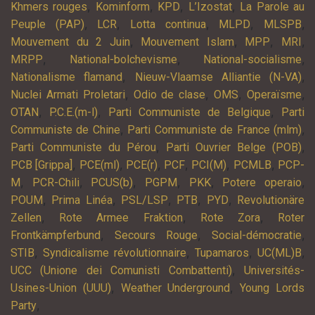
,
,
,
,
Khmers rouges
Kominform
KPD
L’Izostat
La Parole au
,
,
,
,
,
Peuple (PAP)
LCR
Lotta continua
MLPD
MLSPB
,
,
,
,
Mouvement du 2 Juin
Mouvement Islam
MPP
MRI
,
,
,
MRPP
National-bolchevisme
National-socialisme
,
,
Nationalisme flamand
Nieuw-Vlaamse Alliantie (N-VA)
,
,
,
,
Nuclei Armati Proletari
Odio de clase
OMS
Operaïsme
,
,
,
OTAN
P.C.E.(m-l)
Parti Communiste de Belgique
Parti
,
,
Communiste de Chine
Parti Communiste de France (mlm)
,
,
Parti Communiste du Pérou
Parti Ouvrier Belge (POB)
,
,
,
,
,
,
PCB [Grippa]
PCE(ml)
PCE(r)
PCF
PCI(M)
PCMLB
PCP-
,
,
,
,
,
,
M
PCR-Chili
PCUS(b)
PGPM
PKK
Potere operaio
,
,
,
,
,
POUM
Prima Linéa
PSL/LSP
PTB
PYD
Revolutionäre
,
,
,
Zellen
Rote Armee Fraktion
Rote Zora
Roter
,
,
,
Frontkämpferbund
Secours Rouge
Social-démocratie
,
,
,
,
STIB
Syndicalisme révolutionnaire
Tupamaros
UC(ML)B
,
UCC (Unione dei Comunisti Combattenti)
Universités-
,
,
Usines-Union (UUU)
Weather Underground
Young Lords
,
Party