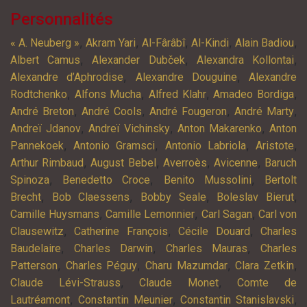
Personnalités
,
,
,
,
,
« A. Neuberg »
Akram Yari
Al-Fârâbî
Al-Kindi
Alain Badiou
,
,
,
Albert Camus
Alexander Dubček
Alexandra Kollontai
,
,
Alexandre d’Aphrodise
Alexandre Douguine
Alexandre
,
,
,
,
Rodtchenko
Alfons Mucha
Alfred Klahr
Amadeo Bordiga
,
,
,
,
André Breton
André Cools
André Fougeron
André Marty
,
,
,
Andreï Jdanov
Andreï Vichinsky
Anton Makarenko
Anton
,
,
,
,
Pannekoek
Antonio Gramsci
Antonio Labriola
Aristote
,
,
,
,
Arthur Rimbaud
August Bebel
Averroès
Avicenne
Baruch
,
,
,
Spinoza
Benedetto Croce
Benito Mussolini
Bertolt
,
,
,
,
Brecht
Bob Claessens
Bobby Seale
Boleslav Bierut
,
,
,
Camille Huysmans
Camille Lemonnier
Carl Sagan
Carl von
,
,
,
Clausewitz
Catherine François
Cécile Douard
Charles
,
,
,
Baudelaire
Charles Darwin
Charles Mauras
Charles
,
,
,
,
Patterson
Charles Péguy
Charu Mazumdar
Clara Zetkin
,
,
Claude Lévi-Strauss
Claude Monet
Comte de
,
,
,
Lautréamont
Constantin Meunier
Constantin Stanislavski