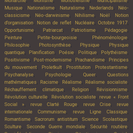
,
,
,
,
Monarchie
Monisme
Monothéisme
Municipalisme
,
,
,
,
Musique
Nationalisme
Naturalisme
Nederlands
Néo-
,
,
,
,
classicisme
Néo-darwinisme
Nihilisme
Noël
Notion
,
,
,
,
d’organisation
Notion de reflet
Nucléaire
Octobre 1917
,
,
,
,
Opportunisme
Patriarcat
Patriotisme
Pédagogie
,
,
,
Peinture
Petite-bourgeoisie
Phénoménologie
,
,
,
Philosophie
Photosynthèse
Physique
Physique
,
,
,
,
,
quantique
Planification
Poésie
Politique
Polythéisme
,
,
,
Positivisme
Post-modernisme
Prachandisme
Principes
,
,
,
,
du mouvement
Proletkult
Prostitution
Protestantisme
,
,
,
Psychanalyse
Psychologie
Queer
Questions
,
,
,
,
mathématiques
Racisme
Réalisme
Réalisme socialiste
,
,
,
Réchauffement climatique
Religion
Révisionnisme
,
,
Révolution culturelle
Révolution socialiste
revue « Front
,
,
,
Social »
revue Clarté Rouge
revue Crise
revue
,
,
internationale Communisme
revue Ligne Classique
,
,
,
,
Romantisme
Sacrorum antistitum
Science
Scolastique
,
,
,
Sculture
Seconde Guerre mondiale
Sécurité routière