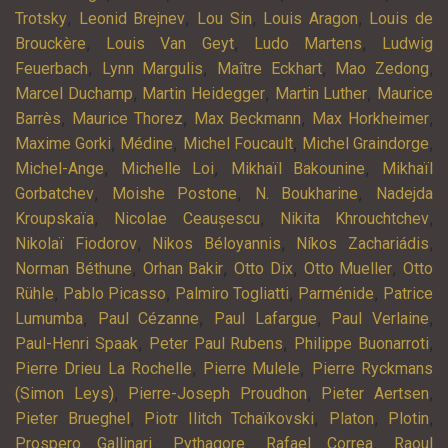
,
,
,
,
Trotsky
Leonid Brejnev
Lou Sin
Louis Aragon
Louis de
,
,
,
Brouckère
Louis Van Geyt
Ludo Martens
Ludwig
,
,
,
,
Feuerbach
Lynn Margulis
Maître Eckhart
Mao Zedong
,
,
,
Marcel Duchamp
Martin Heidegger
Martin Luther
Maurice
,
,
,
,
Barrès
Maurice Thorez
Max Beckmann
Max Horkheimer
,
,
,
,
Maxime Gorki
Médine
Michel Foucault
Michel Graindorge
,
,
,
Michel-Ange
Michelle Loi
Mikhaïl Bakounine
Mikhaïl
,
,
,
Gorbatchev
Moishe Postone
N. Boukharine
Nadejda
,
,
,
Kroupskaïa
Nicolae Ceaușescu
Nikita Khrouchtchev
,
,
,
Nikolaï Fiodorov
Nikos Béloyannis
Níkos Zachariádis
,
,
,
,
Norman Béthune
Orhan Bakir
Otto Dix
Otto Mueller
Otto
,
,
,
,
Rühle
Pablo Picasso
Palmiro Togliatti
Parménide
Patrice
,
,
,
,
Lumumba
Paul Cézanne
Paul Lafargue
Paul Verlaine
,
,
,
Paul-Henri Spaak
Peter Paul Rubens
Philippe Buonarroti
,
,
Pierre Drieu La Rochelle
Pierre Mulele
Pierre Ryckmans
,
,
,
(Simon Leys)
Pierre-Joseph Proudhon
Pieter Aertsen
,
,
,
,
Pieter Brueghel
Piotr Ilitch Tchaïkovski
Platon
Plotin
,
,
,
Prospero Gallinari
Pythagore
Rafael Correa
Raoul