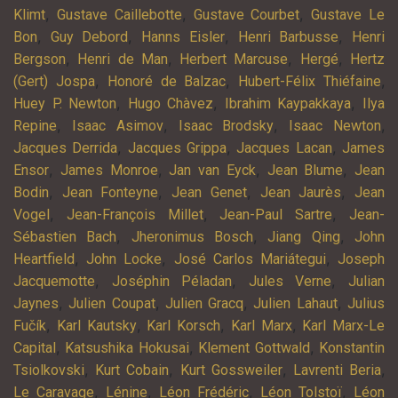
,
,
,
Klimt
Gustave Caillebotte
Gustave Courbet
Gustave Le
,
,
,
,
Bon
Guy Debord
Hanns Eisler
Henri Barbusse
Henri
,
,
,
,
Bergson
Henri de Man
Herbert Marcuse
Hergé
Hertz
,
,
,
(Gert) Jospa
Honoré de Balzac
Hubert-Félix Thiéfaine
,
,
,
Huey P. Newton
Hugo Chàvez
Ibrahim Kaypakkaya
Ilya
,
,
,
,
Repine
Isaac Asimov
Isaac Brodsky
Isaac Newton
,
,
,
Jacques Derrida
Jacques Grippa
Jacques Lacan
James
,
,
,
,
Ensor
James Monroe
Jan van Eyck
Jean Blume
Jean
,
,
,
,
Bodin
Jean Fonteyne
Jean Genet
Jean Jaurès
Jean
,
,
,
Vogel
Jean-François Millet
Jean-Paul Sartre
Jean-
,
,
,
Sébastien Bach
Jheronimus Bosch
Jiang Qing
John
,
,
,
Heartfield
John Locke
José Carlos Mariátegui
Joseph
,
,
,
Jacquemotte
Joséphin Péladan
Jules Verne
Julian
,
,
,
,
Jaynes
Julien Coupat
Julien Gracq
Julien Lahaut
Julius
,
,
,
,
Fučík
Karl Kautsky
Karl Korsch
Karl Marx
Karl Marx-Le
,
,
,
Capital
Katsushika Hokusai
Klement Gottwald
Konstantin
,
,
,
,
Tsiolkovski
Kurt Cobain
Kurt Gossweiler
Lavrenti Beria
,
,
,
,
Le Caravage
Lénine
Léon Frédéric
Léon Tolstoï
Léon