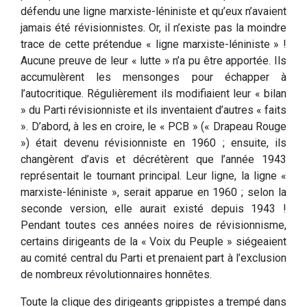
défendu une ligne marxiste-léniniste et qu’eux n’avaient
jamais été révisionnistes. Or, il n’existe pas la moindre
trace de cette prétendue « ligne marxiste-léniniste » !
Aucune preuve de leur « lutte » n’a pu être apportée. Ils
accumulèrent les mensonges pour échapper à
l’autocritique. Régulièrement ils modifiaient leur « bilan
» du Parti révisionniste et ils inventaient d’autres « faits
». D’abord, à les en croire, le « PCB » (« Drapeau Rouge
») était devenu révisionniste en 1960 ; ensuite, ils
changèrent d’avis et décrétèrent que l’année 1943
représentait le tournant principal. Leur ligne, la ligne «
marxiste-léniniste », serait apparue en 1960 ; selon la
seconde version, elle aurait existé depuis 1943 !
Pendant toutes ces années noires de révisionnisme,
certains dirigeants de la « Voix du Peuple » siégeaient
au comité central du Parti et prenaient part à l’exclusion
de nombreux révolutionnaires honnêtes.
Toute la clique des dirigeants grippistes a trempé dans