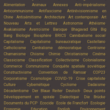
,
,
,
,
Alimentation
Animaux
Annexes
Anti-impérialisme
,
,
Anticommunisme
Antifascisme
Antirévisionnisme en
,
,
,
,
Chine
Antisémitisme
Architecture
Art contemporain
Art
,
,
,
,
Nouveau
Arts et Lettres
Astronomie
Athéisme
,
,
,
,
Avakianisme
Averroïsme
Baroque
Bhagavad Gîtâ
Big
,
,
,
,
,
Bang
Biologie
Biosphère
BRICS
Cannibalisme social
,
,
,
Capitalisme
Capitalisme bureaucratique
Castellano
,
,
,
Catholicisme
Centralisme démocratique
Centrisme
,
,
,
,
,
Chamanisme
Chiisme
Chimie
Christianisme
Cinéma
,
,
,
,
Classicisme
Classification
Collectivisme
Colonialisme
,
,
,
Commerce
Communisme
Conquête spatiale soviétique
,
,
,
Constructivisme
Convention de Ramsar
COP23
,
,
,
,
Corporatisme
Cosmologie
COVID-19
Crise capitaliste
,
,
,
,
Culture
Cybernétique
Cyclisme
Dadaïsme
,
,
,
,
Décadentisme
Der Blaue Reiter
Deutsch
Deux points
,
,
,
Développement en spirale
Dialectique
Die Brücke
,
,
,
,
Documents du PCP
Ecocide
Ecole de Francfort
Ecologie
,
,
,
,
Economie
Education
English
Environnement