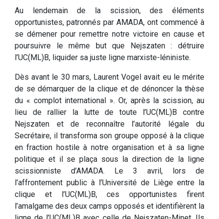
Au lendemain de la scission, des éléments
opportunistes, patronnés par AMADA, ont commencé à
se démener pour remettre notre victoire en cause et
poursuivre le même but que Nejszaten : détruire
l’UC(ML)B, liquider sa juste ligne marxiste-léniniste.
Dès avant le 30 mars, Laurent Vogel avait eu le mérite
de se démarquer de la clique et de dénoncer la thèse
du « complot international ». Or, après la scission, au
lieu de rallier la lutte de toute l’UC(ML)B contre
Nejszaten et de reconnaître l’autorité légale du
Secrétaire, il transforma son groupe opposé à la clique
en fraction hostile à notre organisation et à sa ligne
politique et il se plaça sous la direction de la ligne
scissionniste d’AMADA. Le 3 avril, lors de
l’affrontement public à l’Université de Liège entre la
clique et l’UC(ML)B, ces opportunistes firent
l’amalgame des deux camps opposés et identifièrent la
ligne de l’UC(ML)B avec celle de Nejszaten-Minet. Ils