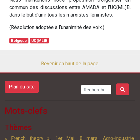
commun des discussions entre AMADA et l’UC(ML)B,
dans le but d’unir tous les marxistes-léninistes.
(Résolution adoptée à l’unanimité des voix.)
Belgique
UC(ML)B
Revenir en haut de la page.
Plan du site
Mots-clefs
Thèmes
,
,
,
,
« French theory »
1er Mai
8 mars
Agro-industrie