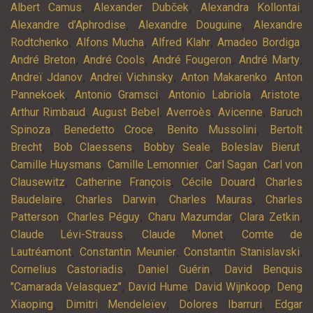
,
,
,
Albert Camus
Alexander Dubček
Alexandra Kollontai
,
,
Alexandre d’Aphrodise
Alexandre Douguine
Alexandre
,
,
,
,
Rodtchenko
Alfons Mucha
Alfred Klahr
Amadeo Bordiga
,
,
,
,
André Breton
André Cools
André Fougeron
André Marty
,
,
,
Andreï Jdanov
Andreï Vichinsky
Anton Makarenko
Anton
,
,
,
,
Pannekoek
Antonio Gramsci
Antonio Labriola
Aristote
,
,
,
,
Arthur Rimbaud
August Bebel
Averroès
Avicenne
Baruch
,
,
,
Spinoza
Benedetto Croce
Benito Mussolini
Bertolt
,
,
,
,
Brecht
Bob Claessens
Bobby Seale
Boleslav Bierut
,
,
,
Camille Huysmans
Camille Lemonnier
Carl Sagan
Carl von
,
,
,
Clausewitz
Catherine François
Cécile Douard
Charles
,
,
,
Baudelaire
Charles Darwin
Charles Mauras
Charles
,
,
,
,
Patterson
Charles Péguy
Charu Mazumdar
Clara Zetkin
,
,
Claude Lévi-Strauss
Claude Monet
Comte de
,
,
,
Lautréamont
Constantin Meunier
Constantin Stanislavski
,
,
Cornelius Castoriadis
Daniel Guérin
David Benquis
,
,
,
"Camarada Velasquez"
David Hume
David Wijnkoop
Deng
,
,
,
Xiaoping
Dimitri Mendeleïev
Dolores Ibarruri
Edgar