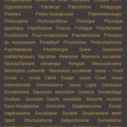
,
,
,
,
Opportunisme
Patriarcat
Patriotisme
Pédagogie
,
,
,
Peinture
Petite-bourgeoisie
Phénoménologie
,
,
,
Philosophie
Photosynthèse
Physique
Physique
,
,
,
,
,
quantique
Planification
Poésie
Politique
Polythéisme
,
,
,
Positivisme
Post-modernisme
Prachandisme
Principes
,
,
,
,
du mouvement
Proletkult
Prostitution
Protestantisme
,
,
,
Psychanalyse
Psychologie
Queer
Questions
,
,
,
,
mathématiques
Racisme
Réalisme
Réalisme socialiste
,
,
,
Réchauffement climatique
Religion
Révisionnisme
,
,
Révolution culturelle
Révolution socialiste
revue « Front
,
,
,
Social »
revue Clarté Rouge
revue Crise
revue
,
,
internationale Communisme
revue Ligne Classique
,
,
,
,
Romantisme
Sacrorum antistitum
Science
Scolastique
,
,
,
Sculture
Seconde Guerre mondiale
Sécurité routière
,
,
,
Semi-féodalisme
Sionisme
Situationnisme
Social-
,
,
,
,
impérialisme
Socialisme
Société
Soulèvement armé
,
,
,
,
Sport
Structuralisme
Subjectivisme
Surréalisme