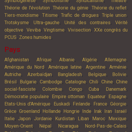
,
,
,
,
Symbiogenèse
Symbolisme
Syndicalisme
Théatre
,
,
,
Théorie de l'évolution
Théorie du génie
Théorie du reflet
,
,
,
,
Tiers-mondisme
Titisme
Trafic de drogues
Triple union
,
,
,
Trotskysme
Ultra-gauche
Unité des contraires
Vérité
,
,
,
,
objective
Veviba
Vingtisme
Vivisection
XXe congrès du
,
,
PCUS
Zones humides
Pays
,
,
,
,
,
Afghanistan
Afrique
Albanie
Algérie
Allemagne
,
,
,
,
Amérique du Nord
Amérique latine
Argentine
Arménie
,
,
,
,
,
Autriche
Azerbaïdjan
Bangladesh
Belgique
Bolivie
,
,
,
,
,
,
Brésil
Bulgarie
Cambodge
Catalogne
Chili
Chine
Chine
,
,
,
,
,
social-fasciste
Colombie
Congo
Cuba
Danemark
,
,
,
,
Démocratie populaire
Empire ottoman
Equateur
Espagne
,
,
,
,
,
Etats-Unis d'Amérique
Euskadi
Finlande
France
Géorgie
,
,
,
,
,
,
,
,
Grèce
Groenland
Hollande
Hongrie
Inde
Irak
Iran
Israël
,
,
,
,
,
,
,
Italie
Japon
Jordanie
Kurdistan
Liban
Maroc
Mexique
,
,
,
,
Moyen-Orient
Népal
Nicaragua
Nord-Pas-de-Calais