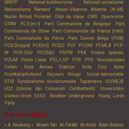
,
,
,
MRPP
National-bolchevisme
National-socialisme
,
,
Nationalisme flamand
Nieuw-Vlaamse Alliantie (N-VA)
,
,
,
,
Nuclei Armati Proletari
Odio de clase
OMS
Operaïsme
,
,
,
OTAN
P.C.E.(m-l)
Parti Communiste de Belgique
Parti
,
,
Communiste de Chine
Parti Communiste de France (mlm)
,
,
Parti Communiste du Pérou
Parti Ouvrier Belge (POB)
,
,
,
,
,
,
PCB [Grippa]
PCE(ml)
PCE(r)
PCF
PCI(M)
PCMLB
PCP-
,
,
,
,
,
,
M
PCR-Chili
PCUS(b)
PGPM
PKK
Potere operaio
,
,
,
,
,
POUM
Prima Linéa
PSL/LSP
PTB
PYD
Revolutionäre
,
,
,
Zellen
Rote Armee Fraktion
Rote Zora
Roter
,
,
,
Frontkämpferbund
Secours Rouge
Social-démocratie
,
,
,
,
STIB
Syndicalisme révolutionnaire
Tupamaros
UC(ML)B
,
UCC (Unione dei Comunisti Combattenti)
Universités-
,
,
Usines-Union (UUU)
Weather Underground
Young Lords
,
Party
Personnalités
,
,
,
,
,
« A. Neuberg »
Akram Yari
Al-Fârâbî
Al-Kindi
Alain Badiou