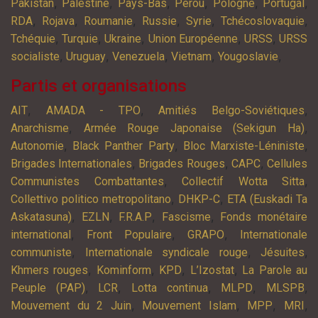
,
,
,
,
,
,
Pakistan
Palestine
Pays-Bas
Pérou
Pologne
Portugal
,
,
,
,
,
,
RDA
Rojava
Roumanie
Russie
Syrie
Tchécoslovaquie
,
,
,
,
,
Tchéquie
Turquie
Ukraine
Union Européenne
URSS
URSS
,
,
,
,
,
socialiste
Uruguay
Venezuela
Vietnam
Yougoslavie
Partis et organisations
,
,
,
AIT
AMADA - TPO
Amitiés Belgo-Soviétiques
,
,
Anarchisme
Armée Rouge Japonaise (Sekigun Ha)
,
,
,
Autonomie
Black Panther Party
Bloc Marxiste-Léniniste
,
,
,
Brigades Internationales
Brigades Rouges
CAPC
Cellules
,
,
Communistes Combattantes
Collectif Wotta Sitta
,
,
Collettivo politico metropolitano
DHKP-C
ETA (Euskadi Ta
,
,
,
,
Askatasuna)
EZLN
F.R.A.P
Fascisme
Fonds monétaire
,
,
,
international
Front Populaire
GRAPO
Internationale
,
,
,
communiste
Internationale syndicale rouge
Jésuites
,
,
,
,
Khmers rouges
Kominform
KPD
L’Izostat
La Parole au
,
,
,
,
,
Peuple (PAP)
LCR
Lotta continua
MLPD
MLSPB
,
,
,
,
Mouvement du 2 Juin
Mouvement Islam
MPP
MRI