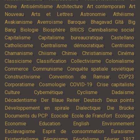
,
,
,
,
Chine
Antisémitisme
Architecture
Art contemporain
Art
,
,
,
,
Nouveau
Arts et Lettres
Astronomie
Athéisme
,
,
,
,
Avakianisme
Averroïsme
Baroque
Bhagavad Gîtâ
Big
,
,
,
,
,
Bang
Biologie
Biosphère
BRICS
Cannibalisme social
,
,
,
Capitalisme
Capitalisme bureaucratique
Castellano
,
,
,
Catholicisme
Centralisme démocratique
Centrisme
,
,
,
,
,
Chamanisme
Chiisme
Chimie
Christianisme
Cinéma
,
,
,
,
Classicisme
Classification
Collectivisme
Colonialisme
,
,
,
Commerce
Communisme
Conquête spatiale soviétique
,
,
,
Constructivisme
Convention de Ramsar
COP23
,
,
,
,
Corporatisme
Cosmologie
COVID-19
Crise capitaliste
,
,
,
,
Culture
Cybernétique
Cyclisme
Dadaïsme
,
,
,
,
Décadentisme
Der Blaue Reiter
Deutsch
Deux points
,
,
,
Développement en spirale
Dialectique
Die Brücke
,
,
,
,
Documents du PCP
Ecocide
Ecole de Francfort
Ecologie
,
,
,
,
Economie
Education
English
Environnement
,
,
,
Esclavagisme
Esprit de consommation
Eurasisme
,
,
,
,
Existentialisme
Féminisme
Féodalisme
Février 1917