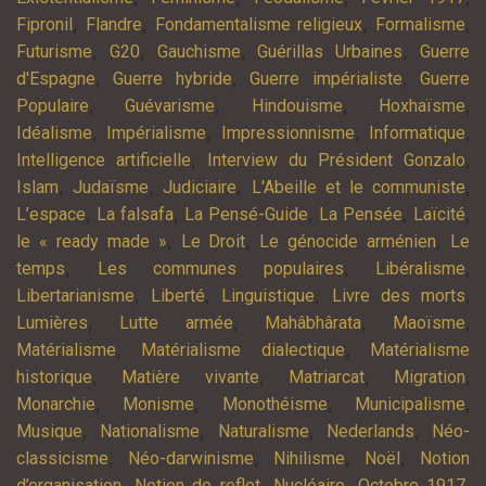
,
,
,
,
Fipronil
Flandre
Fondamentalisme religieux
Formalisme
,
,
,
,
Futurisme
G20
Gauchisme
Guérillas Urbaines
Guerre
,
,
,
d'Espagne
Guerre hybride
Guerre impérialiste
Guerre
,
,
,
,
Populaire
Guévarisme
Hindouisme
Hoxhaïsme
,
,
,
,
Idéalisme
Impérialisme
Impressionnisme
Informatique
,
,
Intelligence artificielle
Interview du Président Gonzalo
,
,
,
,
Islam
Judaïsme
Judiciaire
L'Abeille et le communiste
,
,
,
,
,
L’espace
La falsafa
La Pensé-Guide
La Pensée
Laïcité
,
,
,
le « ready made »
Le Droit
Le génocide arménien
Le
,
,
,
temps
Les communes populaires
Libéralisme
,
,
,
,
Libertarianisme
Liberté
Linguistique
Livre des morts
,
,
,
,
Lumières
Lutte armée
Mahâbhârata
Maoïsme
,
,
Matérialisme
Matérialisme dialectique
Matérialisme
,
,
,
,
historique
Matière vivante
Matriarcat
Migration
,
,
,
,
Monarchie
Monisme
Monothéisme
Municipalisme
,
,
,
,
Musique
Nationalisme
Naturalisme
Nederlands
Néo-
,
,
,
,
classicisme
Néo-darwinisme
Nihilisme
Noël
Notion
,
,
,
,
d’organisation
Notion de reflet
Nucléaire
Octobre 1917