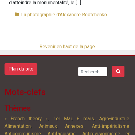
d’atteindre la monumentalité, le […]
La photographie d’Alexandre Rodtchenko
Revenir en haut de la page.
Plan du site
Mots-clefs
Thèmes
,
,
,
,
« French theory »
1er Mai
8 mars
Agro-industrie
,
,
,
,
Alimentation
Animaux
Annexes
Anti-impérialisme
,
,
Anticommunisme
Antifascisme
Antirévisionnisme en