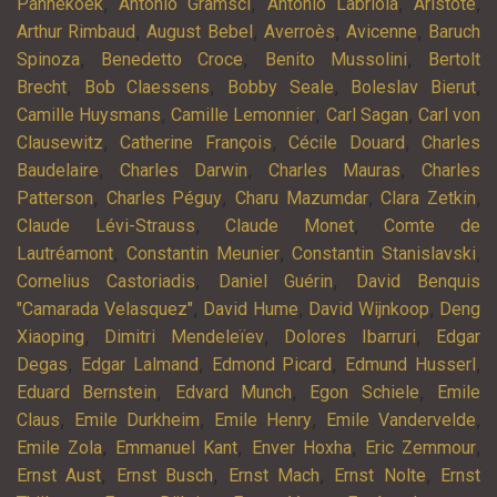
,
,
,
,
Pannekoek
Antonio Gramsci
Antonio Labriola
Aristote
,
,
,
,
Arthur Rimbaud
August Bebel
Averroès
Avicenne
Baruch
,
,
,
Spinoza
Benedetto Croce
Benito Mussolini
Bertolt
,
,
,
,
Brecht
Bob Claessens
Bobby Seale
Boleslav Bierut
,
,
,
Camille Huysmans
Camille Lemonnier
Carl Sagan
Carl von
,
,
,
Clausewitz
Catherine François
Cécile Douard
Charles
,
,
,
Baudelaire
Charles Darwin
Charles Mauras
Charles
,
,
,
,
Patterson
Charles Péguy
Charu Mazumdar
Clara Zetkin
,
,
Claude Lévi-Strauss
Claude Monet
Comte de
,
,
,
Lautréamont
Constantin Meunier
Constantin Stanislavski
,
,
Cornelius Castoriadis
Daniel Guérin
David Benquis
,
,
,
"Camarada Velasquez"
David Hume
David Wijnkoop
Deng
,
,
,
Xiaoping
Dimitri Mendeleïev
Dolores Ibarruri
Edgar
,
,
,
,
Degas
Edgar Lalmand
Edmond Picard
Edmund Husserl
,
,
,
Eduard Bernstein
Edvard Munch
Egon Schiele
Emile
,
,
,
,
Claus
Emile Durkheim
Emile Henry
Emile Vandervelde
,
,
,
,
Emile Zola
Emmanuel Kant
Enver Hoxha
Eric Zemmour
,
,
,
,
Ernst Aust
Ernst Busch
Ernst Mach
Ernst Nolte
Ernst