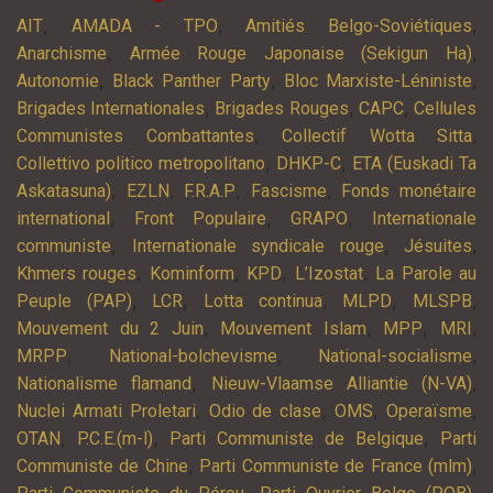
,
,
,
AIT
AMADA - TPO
Amitiés Belgo-Soviétiques
,
,
Anarchisme
Armée Rouge Japonaise (Sekigun Ha)
,
,
,
Autonomie
Black Panther Party
Bloc Marxiste-Léniniste
,
,
,
Brigades Internationales
Brigades Rouges
CAPC
Cellules
,
,
Communistes Combattantes
Collectif Wotta Sitta
,
,
Collettivo politico metropolitano
DHKP-C
ETA (Euskadi Ta
,
,
,
,
Askatasuna)
EZLN
F.R.A.P
Fascisme
Fonds monétaire
,
,
,
international
Front Populaire
GRAPO
Internationale
,
,
,
communiste
Internationale syndicale rouge
Jésuites
,
,
,
,
Khmers rouges
Kominform
KPD
L’Izostat
La Parole au
,
,
,
,
,
Peuple (PAP)
LCR
Lotta continua
MLPD
MLSPB
,
,
,
,
Mouvement du 2 Juin
Mouvement Islam
MPP
MRI
,
,
,
MRPP
National-bolchevisme
National-socialisme
,
,
Nationalisme flamand
Nieuw-Vlaamse Alliantie (N-VA)
,
,
,
,
Nuclei Armati Proletari
Odio de clase
OMS
Operaïsme
,
,
,
OTAN
P.C.E.(m-l)
Parti Communiste de Belgique
Parti
,
,
Communiste de Chine
Parti Communiste de France (mlm)