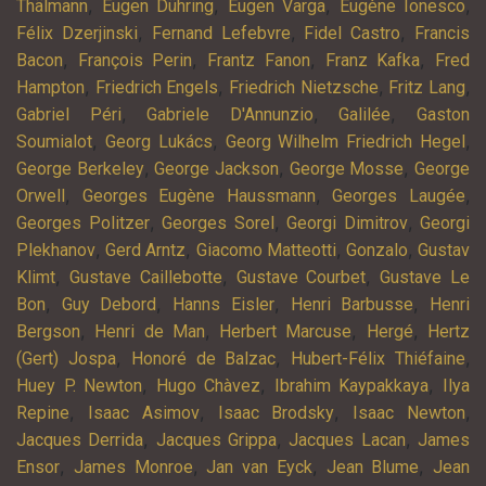
,
,
,
,
Thälmann
Eugen Dühring
Eugen Varga
Eugène Ionesco
,
,
,
Félix Dzerjinski
Fernand Lefebvre
Fidel Castro
Francis
,
,
,
,
Bacon
François Perin
Frantz Fanon
Franz Kafka
Fred
,
,
,
,
Hampton
Friedrich Engels
Friedrich Nietzsche
Fritz Lang
,
,
,
Gabriel Péri
Gabriele D'Annunzio
Galilée
Gaston
,
,
,
Soumialot
Georg Lukács
Georg Wilhelm Friedrich Hegel
,
,
,
George Berkeley
George Jackson
George Mosse
George
,
,
,
Orwell
Georges Eugène Haussmann
Georges Laugée
,
,
,
Georges Politzer
Georges Sorel
Georgi Dimitrov
Georgi
,
,
,
,
Plekhanov
Gerd Arntz
Giacomo Matteotti
Gonzalo
Gustav
,
,
,
Klimt
Gustave Caillebotte
Gustave Courbet
Gustave Le
,
,
,
,
Bon
Guy Debord
Hanns Eisler
Henri Barbusse
Henri
,
,
,
,
Bergson
Henri de Man
Herbert Marcuse
Hergé
Hertz
,
,
,
(Gert) Jospa
Honoré de Balzac
Hubert-Félix Thiéfaine
,
,
,
Huey P. Newton
Hugo Chàvez
Ibrahim Kaypakkaya
Ilya
,
,
,
,
Repine
Isaac Asimov
Isaac Brodsky
Isaac Newton
,
,
,
Jacques Derrida
Jacques Grippa
Jacques Lacan
James
,
,
,
,
Ensor
James Monroe
Jan van Eyck
Jean Blume
Jean