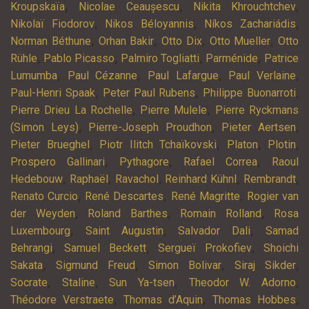
,
,
,
Kroupskaïa
Nicolae Ceaușescu
Nikita Khrouchtchev
,
,
,
Nikolaï Fiodorov
Nikos Béloyannis
Níkos Zachariádis
,
,
,
,
Norman Béthune
Orhan Bakir
Otto Dix
Otto Mueller
Otto
,
,
,
,
Rühle
Pablo Picasso
Palmiro Togliatti
Parménide
Patrice
,
,
,
,
Lumumba
Paul Cézanne
Paul Lafargue
Paul Verlaine
,
,
,
Paul-Henri Spaak
Peter Paul Rubens
Philippe Buonarroti
,
,
Pierre Drieu La Rochelle
Pierre Mulele
Pierre Ryckmans
,
,
,
(Simon Leys)
Pierre-Joseph Proudhon
Pieter Aertsen
,
,
,
,
Pieter Brueghel
Piotr Ilitch Tchaïkovski
Platon
Plotin
,
,
,
Prospero Gallinari
Pythagore
Rafael Correa
Raoul
,
,
,
,
,
Hedebouw
Raphaël
Ravachol
Reinhard Kühnl
Rembrandt
,
,
,
Renato Curcio
René Descartes
René Magritte
Rogier van
,
,
,
der Weyden
Roland Barthes
Romain Rolland
Rosa
,
,
,
Luxembourg
Saint Augustin
Salvador Dali
Samad
,
,
,
Behrangi
Samuel Beckett
Sergueï Prokofiev
Shoichi
,
,
,
,
Sakata
Sigmund Freud
Simon Bolivar
Siraj Sikder
,
,
,
,
Socrate
Staline
Sun Ya-tsen
Theodor W. Adorno
,
,
,
Théodore Verstraete
Thomas d’Aquin
Thomas Hobbes