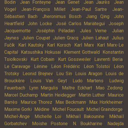
,
,
,
,
Bodin
Jean Fonteyne
Jean Genet
Jean Jaurès
Jean
,
,
,
Vogel
Jean-François Millet
Jean-Paul Sartre
Jean-
,
,
,
Sébastien Bach
Jheronimus Bosch
Jiang Qing
John
,
,
,
Heartfield
John Locke
José Carlos Mariátegui
Joseph
,
,
,
Jacquemotte
Joséphin Péladan
Jules Verne
Julian
,
,
,
,
Jaynes
Julien Coupat
Julien Gracq
Julien Lahaut
Julius
,
,
,
,
Fučík
Karl Kautsky
Karl Korsch
Karl Marx
Karl Marx-Le
,
,
,
Capital
Katsushika Hokusai
Klement Gottwald
Konstantin
,
,
,
,
Tsiolkovski
Kurt Cobain
Kurt Gossweiler
Lavrenti Beria
,
,
,
,
Le Caravage
Lénine
Léon Frédéric
Léon Tolstoï
Léon
,
,
,
,
Trotsky
Leonid Brejnev
Lou Sin
Louis Aragon
Louis de
,
,
,
Brouckère
Louis Van Geyt
Ludo Martens
Ludwig
,
,
,
,
Feuerbach
Lynn Margulis
Maître Eckhart
Mao Zedong
,
,
,
Marcel Duchamp
Martin Heidegger
Martin Luther
Maurice
,
,
,
,
Barrès
Maurice Thorez
Max Beckmann
Max Horkheimer
,
,
,
,
Maxime Gorki
Médine
Michel Foucault
Michel Graindorge
,
,
,
Michel-Ange
Michelle Loi
Mikhaïl Bakounine
Mikhaïl
,
,
,
Gorbatchev
Moishe Postone
N. Boukharine
Nadejda