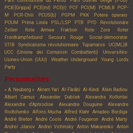
,
,
Parti Communiste du Pérou
Parti Ouvrier Belge (POB)
,
,
,
,
,
,
PCB [Grippa]
PCE(ml)
PCE(r)
PCF
PCI(M)
PCMLB
PCP-
,
,
,
,
,
,
M
PCR-Chili
PCUS(b)
PGPM
PKK
Potere operaio
,
,
,
,
,
POUM
Prima Linéa
PSL/LSP
PTB
PYD
Revolutionäre
,
,
,
Zellen
Rote Armee Fraktion
Rote Zora
Roter
,
,
,
Frontkämpferbund
Secours Rouge
Social-démocratie
,
,
,
,
STIB
Syndicalisme révolutionnaire
Tupamaros
UC(ML)B
,
UCC (Unione dei Comunisti Combattenti)
Universités-
,
,
Usines-Union (UUU)
Weather Underground
Young Lords
,
Party
Personnalités
,
,
,
,
,
« A. Neuberg »
Akram Yari
Al-Fârâbî
Al-Kindi
Alain Badiou
,
,
,
Albert Camus
Alexander Dubček
Alexandra Kollontai
,
,
Alexandre d’Aphrodise
Alexandre Douguine
Alexandre
,
,
,
,
Rodtchenko
Alfons Mucha
Alfred Klahr
Amadeo Bordiga
,
,
,
,
André Breton
André Cools
André Fougeron
André Marty
,
,
,
Andreï Jdanov
Andreï Vichinsky
Anton Makarenko
Anton