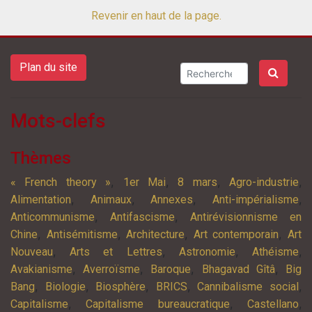
Revenir en haut de la page.
Plan du site
Mots-clefs
Thèmes
,
,
,
,
« French theory »
1er Mai
8 mars
Agro-industrie
,
,
,
,
Alimentation
Animaux
Annexes
Anti-impérialisme
,
,
Anticommunisme
Antifascisme
Antirévisionnisme en
,
,
,
,
Chine
Antisémitisme
Architecture
Art contemporain
Art
,
,
,
,
Nouveau
Arts et Lettres
Astronomie
Athéisme
,
,
,
,
Avakianisme
Averroïsme
Baroque
Bhagavad Gîtâ
Big
,
,
,
,
,
Bang
Biologie
Biosphère
BRICS
Cannibalisme social
,
,
,
Capitalisme
Capitalisme bureaucratique
Castellano