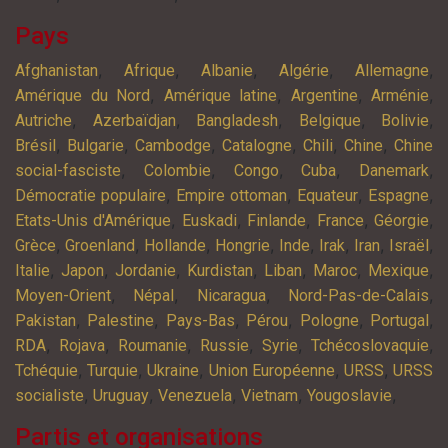
Pays
,
,
,
,
,
Afghanistan
Afrique
Albanie
Algérie
Allemagne
,
,
,
,
Amérique du Nord
Amérique latine
Argentine
Arménie
,
,
,
,
,
Autriche
Azerbaïdjan
Bangladesh
Belgique
Bolivie
,
,
,
,
,
,
Brésil
Bulgarie
Cambodge
Catalogne
Chili
Chine
Chine
,
,
,
,
,
social-fasciste
Colombie
Congo
Cuba
Danemark
,
,
,
,
Démocratie populaire
Empire ottoman
Equateur
Espagne
,
,
,
,
,
Etats-Unis d'Amérique
Euskadi
Finlande
France
Géorgie
,
,
,
,
,
,
,
,
Grèce
Groenland
Hollande
Hongrie
Inde
Irak
Iran
Israël
,
,
,
,
,
,
,
Italie
Japon
Jordanie
Kurdistan
Liban
Maroc
Mexique
,
,
,
,
Moyen-Orient
Népal
Nicaragua
Nord-Pas-de-Calais
,
,
,
,
,
,
Pakistan
Palestine
Pays-Bas
Pérou
Pologne
Portugal
,
,
,
,
,
,
RDA
Rojava
Roumanie
Russie
Syrie
Tchécoslovaquie
,
,
,
,
,
Tchéquie
Turquie
Ukraine
Union Européenne
URSS
URSS
,
,
,
,
,
socialiste
Uruguay
Venezuela
Vietnam
Yougoslavie
Partis et organisations