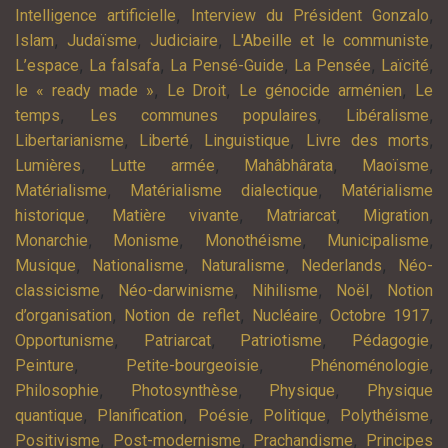
,
,
Intelligence artificielle
Interview du Président Gonzalo
,
,
,
,
Islam
Judaïsme
Judiciaire
L'Abeille et le communiste
,
,
,
,
,
L’espace
La falsafa
La Pensé-Guide
La Pensée
Laïcité
,
,
,
le « ready made »
Le Droit
Le génocide arménien
Le
,
,
,
temps
Les communes populaires
Libéralisme
,
,
,
,
Libertarianisme
Liberté
Linguistique
Livre des morts
,
,
,
,
Lumières
Lutte armée
Mahâbhârata
Maoïsme
,
,
Matérialisme
Matérialisme dialectique
Matérialisme
,
,
,
,
historique
Matière vivante
Matriarcat
Migration
,
,
,
,
Monarchie
Monisme
Monothéisme
Municipalisme
,
,
,
,
Musique
Nationalisme
Naturalisme
Nederlands
Néo-
,
,
,
,
classicisme
Néo-darwinisme
Nihilisme
Noël
Notion
,
,
,
,
d’organisation
Notion de reflet
Nucléaire
Octobre 1917
,
,
,
,
Opportunisme
Patriarcat
Patriotisme
Pédagogie
,
,
,
Peinture
Petite-bourgeoisie
Phénoménologie
,
,
,
Philosophie
Photosynthèse
Physique
Physique
,
,
,
,
,
quantique
Planification
Poésie
Politique
Polythéisme
,
,
,
Positivisme
Post-modernisme
Prachandisme
Principes