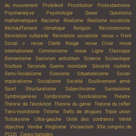
,
,
,
,
du mouvement
Proletkult
Prostitution
Protestantisme
,
,
,
Psychanalyse
Psychologie
Queer
Questions
,
,
,
,
mathématiques
Racisme
Réalisme
Réalisme socialiste
,
,
,
Réchauffement climatique
Religion
Révisionnisme
,
,
Révolution culturelle
Révolution socialiste
revue « Front
,
,
,
Social »
revue Clarté Rouge
revue Crise
revue
,
,
internationale Communisme
revue Ligne Classique
,
,
,
,
Romantisme
Sacrorum antistitum
Science
Scolastique
,
,
,
Sculture
Seconde Guerre mondiale
Sécurité routière
,
,
,
Semi-féodalisme
Sionisme
Situationnisme
Social-
,
,
,
,
impérialisme
Socialisme
Société
Soulèvement armé
,
,
,
,
Sport
Structuralisme
Subjectivisme
Surréalisme
,
,
,
,
Symbiogenèse
Symbolisme
Syndicalisme
Théatre
,
,
,
Théorie de l'évolution
Théorie du génie
Théorie du reflet
,
,
,
,
Tiers-mondisme
Titisme
Trafic de drogues
Triple union
,
,
,
Trotskysme
Ultra-gauche
Unité des contraires
Vérité
,
,
,
,
objective
Veviba
Vingtisme
Vivisection
XXe congrès du
,
,
PCUS
Zones humides