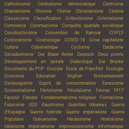
,
,
,
Catholicisme
Centralisme démocratique
Centrisme
,
,
,
,
,
Chamanisme
Chiisme
Chimie
Christianisme
Cinéma
,
,
,
,
Classicisme
Classification
Collectivisme
Colonialisme
,
,
,
Commerce
Communisme
Conquête spatiale soviétique
,
,
,
Constructivisme
Convention de Ramsar
COP23
,
,
,
,
Corporatisme
Cosmologie
COVID-19
Crise capitaliste
,
,
,
,
Culture
Cybernétique
Cyclisme
Dadaïsme
,
,
,
,
Décadentisme
Der Blaue Reiter
Deutsch
Deux points
,
,
,
Développement en spirale
Dialectique
Die Brücke
,
,
,
,
Documents du PCP
Ecocide
Ecole de Francfort
Ecologie
,
,
,
,
Economie
Education
English
Environnement
,
,
,
Esclavagisme
Esprit de consommation
Eurasisme
,
,
,
,
Existentialisme
Féminisme
Féodalisme
Février 1917
,
,
,
,
Fipronil
Flandre
Fondamentalisme religieux
Formalisme
,
,
,
,
Futurisme
G20
Gauchisme
Guérillas Urbaines
Guerre
,
,
,
d'Espagne
Guerre hybride
Guerre impérialiste
Guerre
,
,
,
,
Populaire
Guévarisme
Hindouisme
Hoxhaïsme
,
,
,
,
Idéalisme
Impérialisme
Impressionnisme
Informatique