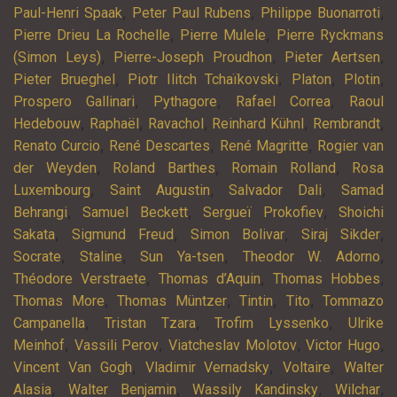
,
,
,
Paul-Henri Spaak
Peter Paul Rubens
Philippe Buonarroti
,
,
Pierre Drieu La Rochelle
Pierre Mulele
Pierre Ryckmans
,
,
,
(Simon Leys)
Pierre-Joseph Proudhon
Pieter Aertsen
,
,
,
,
Pieter Brueghel
Piotr Ilitch Tchaïkovski
Platon
Plotin
,
,
,
Prospero Gallinari
Pythagore
Rafael Correa
Raoul
,
,
,
,
,
Hedebouw
Raphaël
Ravachol
Reinhard Kühnl
Rembrandt
,
,
,
Renato Curcio
René Descartes
René Magritte
Rogier van
,
,
,
der Weyden
Roland Barthes
Romain Rolland
Rosa
,
,
,
Luxembourg
Saint Augustin
Salvador Dali
Samad
,
,
,
Behrangi
Samuel Beckett
Sergueï Prokofiev
Shoichi
,
,
,
,
Sakata
Sigmund Freud
Simon Bolivar
Siraj Sikder
,
,
,
,
Socrate
Staline
Sun Ya-tsen
Theodor W. Adorno
,
,
,
Théodore Verstraete
Thomas d’Aquin
Thomas Hobbes
,
,
,
,
Thomas More
Thomas Müntzer
Tintin
Tito
Tommazo
,
,
,
Campanella
Tristan Tzara
Trofim Lyssenko
Ulrike
,
,
,
,
Meinhof
Vassili Perov
Viatcheslav Molotov
Victor Hugo
,
,
,
Vincent Van Gogh
Vladimir Vernadsky
Voltaire
Walter
,
,
,
,
Alasia
Walter Benjamin
Wassily Kandinsky
Wilchar