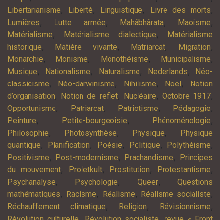
,
,
,
,
Libertarianisme
Liberté
Linguistique
Livre des morts
,
,
,
,
Lumières
Lutte armée
Mahâbhârata
Maoïsme
,
,
Matérialisme
Matérialisme dialectique
Matérialisme
,
,
,
,
historique
Matière vivante
Matriarcat
Migration
,
,
,
,
Monarchie
Monisme
Monothéisme
Municipalisme
,
,
,
,
Musique
Nationalisme
Naturalisme
Nederlands
Néo-
,
,
,
,
classicisme
Néo-darwinisme
Nihilisme
Noël
Notion
,
,
,
,
d’organisation
Notion de reflet
Nucléaire
Octobre 1917
,
,
,
,
Opportunisme
Patriarcat
Patriotisme
Pédagogie
,
,
,
Peinture
Petite-bourgeoisie
Phénoménologie
,
,
,
Philosophie
Photosynthèse
Physique
Physique
,
,
,
,
,
quantique
Planification
Poésie
Politique
Polythéisme
,
,
,
Positivisme
Post-modernisme
Prachandisme
Principes
,
,
,
,
du mouvement
Proletkult
Prostitution
Protestantisme
,
,
,
Psychanalyse
Psychologie
Queer
Questions
,
,
,
,
mathématiques
Racisme
Réalisme
Réalisme socialiste
,
,
,
Réchauffement climatique
Religion
Révisionnisme
,
,
Révolution culturelle
Révolution socialiste
revue « Front