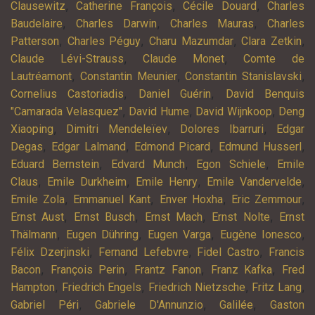
,
,
,
Clausewitz
Catherine François
Cécile Douard
Charles
,
,
,
Baudelaire
Charles Darwin
Charles Mauras
Charles
,
,
,
,
Patterson
Charles Péguy
Charu Mazumdar
Clara Zetkin
,
,
Claude Lévi-Strauss
Claude Monet
Comte de
,
,
,
Lautréamont
Constantin Meunier
Constantin Stanislavski
,
,
Cornelius Castoriadis
Daniel Guérin
David Benquis
,
,
,
"Camarada Velasquez"
David Hume
David Wijnkoop
Deng
,
,
,
Xiaoping
Dimitri Mendeleïev
Dolores Ibarruri
Edgar
,
,
,
,
Degas
Edgar Lalmand
Edmond Picard
Edmund Husserl
,
,
,
Eduard Bernstein
Edvard Munch
Egon Schiele
Emile
,
,
,
,
Claus
Emile Durkheim
Emile Henry
Emile Vandervelde
,
,
,
,
Emile Zola
Emmanuel Kant
Enver Hoxha
Eric Zemmour
,
,
,
,
Ernst Aust
Ernst Busch
Ernst Mach
Ernst Nolte
Ernst
,
,
,
,
Thälmann
Eugen Dühring
Eugen Varga
Eugène Ionesco
,
,
,
Félix Dzerjinski
Fernand Lefebvre
Fidel Castro
Francis
,
,
,
,
Bacon
François Perin
Frantz Fanon
Franz Kafka
Fred
,
,
,
,
Hampton
Friedrich Engels
Friedrich Nietzsche
Fritz Lang
,
,
,
Gabriel Péri
Gabriele D'Annunzio
Galilée
Gaston