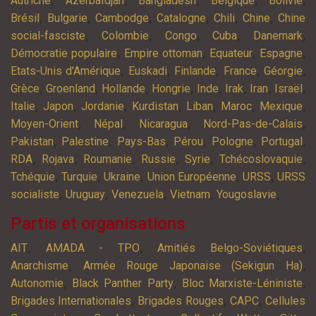
,
,
,
,
,
Autriche
Azerbaïdjan
Bangladesh
Belgique
Bolivie
,
,
,
,
,
,
Brésil
Bulgarie
Cambodge
Catalogne
Chili
Chine
Chine
,
,
,
,
,
social-fasciste
Colombie
Congo
Cuba
Danemark
,
,
,
,
Démocratie populaire
Empire ottoman
Equateur
Espagne
,
,
,
,
,
Etats-Unis d'Amérique
Euskadi
Finlande
France
Géorgie
,
,
,
,
,
,
,
,
Grèce
Groenland
Hollande
Hongrie
Inde
Irak
Iran
Israël
,
,
,
,
,
,
,
Italie
Japon
Jordanie
Kurdistan
Liban
Maroc
Mexique
,
,
,
,
Moyen-Orient
Népal
Nicaragua
Nord-Pas-de-Calais
,
,
,
,
,
,
Pakistan
Palestine
Pays-Bas
Pérou
Pologne
Portugal
,
,
,
,
,
,
RDA
Rojava
Roumanie
Russie
Syrie
Tchécoslovaquie
,
,
,
,
,
Tchéquie
Turquie
Ukraine
Union Européenne
URSS
URSS
,
,
,
,
,
socialiste
Uruguay
Venezuela
Vietnam
Yougoslavie
Partis et organisations
,
,
,
AIT
AMADA - TPO
Amitiés Belgo-Soviétiques
,
,
Anarchisme
Armée Rouge Japonaise (Sekigun Ha)
,
,
,
Autonomie
Black Panther Party
Bloc Marxiste-Léniniste
,
,
,
Brigades Internationales
Brigades Rouges
CAPC
Cellules