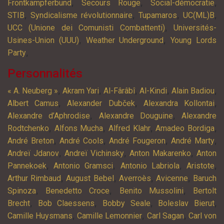
,
,
,
Frontkämpferbund
Secours Rouge
Social-démocratie
,
,
,
,
STIB
Syndicalisme révolutionnaire
Tupamaros
UC(ML)B
,
UCC (Unione dei Comunisti Combattenti)
Universités-
,
,
Usines-Union (UUU)
Weather Underground
Young Lords
,
Party
Personnalités
,
,
,
,
,
« A. Neuberg »
Akram Yari
Al-Fârâbî
Al-Kindi
Alain Badiou
,
,
,
Albert Camus
Alexander Dubček
Alexandra Kollontai
,
,
Alexandre d’Aphrodise
Alexandre Douguine
Alexandre
,
,
,
,
Rodtchenko
Alfons Mucha
Alfred Klahr
Amadeo Bordiga
,
,
,
,
André Breton
André Cools
André Fougeron
André Marty
,
,
,
Andreï Jdanov
Andreï Vichinsky
Anton Makarenko
Anton
,
,
,
,
Pannekoek
Antonio Gramsci
Antonio Labriola
Aristote
,
,
,
,
Arthur Rimbaud
August Bebel
Averroès
Avicenne
Baruch
,
,
,
Spinoza
Benedetto Croce
Benito Mussolini
Bertolt
,
,
,
,
Brecht
Bob Claessens
Bobby Seale
Boleslav Bierut
,
,
,
Camille Huysmans
Camille Lemonnier
Carl Sagan
Carl von