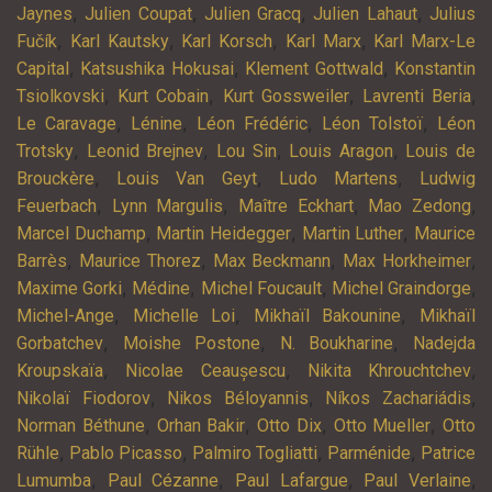
,
,
,
,
Jaynes
Julien Coupat
Julien Gracq
Julien Lahaut
Julius
,
,
,
,
Fučík
Karl Kautsky
Karl Korsch
Karl Marx
Karl Marx-Le
,
,
,
Capital
Katsushika Hokusai
Klement Gottwald
Konstantin
,
,
,
,
Tsiolkovski
Kurt Cobain
Kurt Gossweiler
Lavrenti Beria
,
,
,
,
Le Caravage
Lénine
Léon Frédéric
Léon Tolstoï
Léon
,
,
,
,
Trotsky
Leonid Brejnev
Lou Sin
Louis Aragon
Louis de
,
,
,
Brouckère
Louis Van Geyt
Ludo Martens
Ludwig
,
,
,
,
Feuerbach
Lynn Margulis
Maître Eckhart
Mao Zedong
,
,
,
Marcel Duchamp
Martin Heidegger
Martin Luther
Maurice
,
,
,
,
Barrès
Maurice Thorez
Max Beckmann
Max Horkheimer
,
,
,
,
Maxime Gorki
Médine
Michel Foucault
Michel Graindorge
,
,
,
Michel-Ange
Michelle Loi
Mikhaïl Bakounine
Mikhaïl
,
,
,
Gorbatchev
Moishe Postone
N. Boukharine
Nadejda
,
,
,
Kroupskaïa
Nicolae Ceaușescu
Nikita Khrouchtchev
,
,
,
Nikolaï Fiodorov
Nikos Béloyannis
Níkos Zachariádis
,
,
,
,
Norman Béthune
Orhan Bakir
Otto Dix
Otto Mueller
Otto
,
,
,
,
Rühle
Pablo Picasso
Palmiro Togliatti
Parménide
Patrice
,
,
,
,
Lumumba
Paul Cézanne
Paul Lafargue
Paul Verlaine