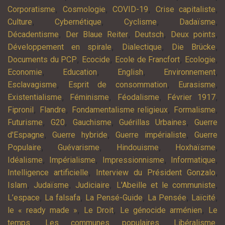
,
,
,
,
Corporatisme
Cosmologie
COVID-19
Crise capitaliste
,
,
,
,
Culture
Cybernétique
Cyclisme
Dadaïsme
,
,
,
,
Décadentisme
Der Blaue Reiter
Deutsch
Deux points
,
,
,
Développement en spirale
Dialectique
Die Brücke
,
,
,
,
Documents du PCP
Ecocide
Ecole de Francfort
Ecologie
,
,
,
,
Economie
Education
English
Environnement
,
,
,
Esclavagisme
Esprit de consommation
Eurasisme
,
,
,
,
Existentialisme
Féminisme
Féodalisme
Février 1917
,
,
,
,
Fipronil
Flandre
Fondamentalisme religieux
Formalisme
,
,
,
,
Futurisme
G20
Gauchisme
Guérillas Urbaines
Guerre
,
,
,
d'Espagne
Guerre hybride
Guerre impérialiste
Guerre
,
,
,
,
Populaire
Guévarisme
Hindouisme
Hoxhaïsme
,
,
,
,
Idéalisme
Impérialisme
Impressionnisme
Informatique
,
,
Intelligence artificielle
Interview du Président Gonzalo
,
,
,
,
Islam
Judaïsme
Judiciaire
L'Abeille et le communiste
,
,
,
,
,
L’espace
La falsafa
La Pensé-Guide
La Pensée
Laïcité
,
,
,
le « ready made »
Le Droit
Le génocide arménien
Le
,
,
,
temps
Les communes populaires
Libéralisme