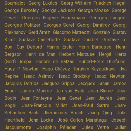
,
,
,
Soumialot
Georg Lukács
Georg Wilhelm Friedrich Hegel
,
,
,
George Berkeley
George Jackson
George Mosse
George
,
,
,
Orwell
Georges Eugène Haussmann
Georges Laugée
,
,
,
Georges Politzer
Georges Sorel
Georgi Dimitrov
Georgi
,
,
,
,
Plekhanov
Gerd Arntz
Giacomo Matteotti
Gonzalo
Gustav
,
,
,
Klimt
Gustave Caillebotte
Gustave Courbet
Gustave Le
,
,
,
,
Bon
Guy Debord
Hanns Eisler
Henri Barbusse
Henri
,
,
,
,
Bergson
Henri de Man
Herbert Marcuse
Hergé
Hertz
,
,
,
(Gert) Jospa
Honoré de Balzac
Hubert-Félix Thiéfaine
,
,
,
Huey P. Newton
Hugo Chàvez
Ibrahim Kaypakkaya
Ilya
,
,
,
,
Repine
Isaac Asimov
Isaac Brodsky
Isaac Newton
,
,
,
Jacques Derrida
Jacques Grippa
Jacques Lacan
James
,
,
,
,
Ensor
James Monroe
Jan van Eyck
Jean Blume
Jean
,
,
,
,
Bodin
Jean Fonteyne
Jean Genet
Jean Jaurès
Jean
,
,
,
Vogel
Jean-François Millet
Jean-Paul Sartre
Jean-
,
,
,
Sébastien Bach
Jheronimus Bosch
Jiang Qing
John
,
,
,
Heartfield
John Locke
José Carlos Mariátegui
Joseph
,
,
,
Jacquemotte
Joséphin Péladan
Jules Verne
Julian