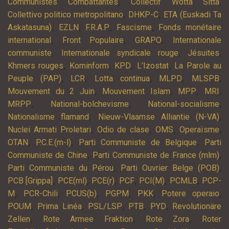
,
,
Communistes Combattantes
Collectif Wotta Sitta
,
,
Collettivo politico metropolitano
DHKP-C
ETA (Euskadi Ta
,
,
,
,
Askatasuna)
EZLN
F.R.A.P
Fascisme
Fonds monétaire
,
,
,
international
Front Populaire
GRAPO
Internationale
,
,
,
communiste
Internationale syndicale rouge
Jésuites
,
,
,
,
Khmers rouges
Kominform
KPD
L’Izostat
La Parole au
,
,
,
,
,
Peuple (PAP)
LCR
Lotta continua
MLPD
MLSPB
,
,
,
,
Mouvement du 2 Juin
Mouvement Islam
MPP
MRI
,
,
,
MRPP
National-bolchevisme
National-socialisme
,
,
Nationalisme flamand
Nieuw-Vlaamse Alliantie (N-VA)
,
,
,
,
Nuclei Armati Proletari
Odio de clase
OMS
Operaïsme
,
,
,
OTAN
P.C.E.(m-l)
Parti Communiste de Belgique
Parti
,
,
Communiste de Chine
Parti Communiste de France (mlm)
,
,
Parti Communiste du Pérou
Parti Ouvrier Belge (POB)
,
,
,
,
,
,
PCB [Grippa]
PCE(ml)
PCE(r)
PCF
PCI(M)
PCMLB
PCP-
,
,
,
,
,
,
M
PCR-Chili
PCUS(b)
PGPM
PKK
Potere operaio
,
,
,
,
,
POUM
Prima Linéa
PSL/LSP
PTB
PYD
Revolutionäre
,
,
,
Zellen
Rote Armee Fraktion
Rote Zora
Roter