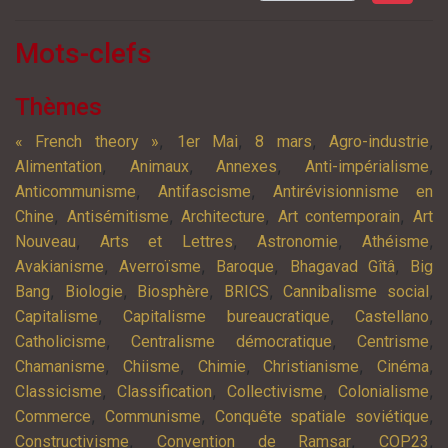
Mots-clefs
Thèmes
,
,
,
,
« French theory »
1er Mai
8 mars
Agro-industrie
,
,
,
,
Alimentation
Animaux
Annexes
Anti-impérialisme
,
,
Anticommunisme
Antifascisme
Antirévisionnisme en
,
,
,
,
Chine
Antisémitisme
Architecture
Art contemporain
Art
,
,
,
,
Nouveau
Arts et Lettres
Astronomie
Athéisme
,
,
,
,
Avakianisme
Averroïsme
Baroque
Bhagavad Gîtâ
Big
,
,
,
,
,
Bang
Biologie
Biosphère
BRICS
Cannibalisme social
,
,
,
Capitalisme
Capitalisme bureaucratique
Castellano
,
,
,
Catholicisme
Centralisme démocratique
Centrisme
,
,
,
,
,
Chamanisme
Chiisme
Chimie
Christianisme
Cinéma
,
,
,
,
Classicisme
Classification
Collectivisme
Colonialisme
,
,
,
Commerce
Communisme
Conquête spatiale soviétique
,
,
,
Constructivisme
Convention de Ramsar
COP23