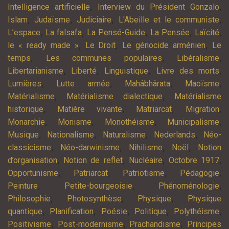
,
,
Intelligence artificielle
Interview du Président Gonzalo
,
,
,
,
Islam
Judaïsme
Judiciaire
L'Abeille et le communiste
,
,
,
,
,
L’espace
La falsafa
La Pensé-Guide
La Pensée
Laïcité
,
,
,
le « ready made »
Le Droit
Le génocide arménien
Le
,
,
,
temps
Les communes populaires
Libéralisme
,
,
,
,
Libertarianisme
Liberté
Linguistique
Livre des morts
,
,
,
,
Lumières
Lutte armée
Mahâbhârata
Maoïsme
,
,
Matérialisme
Matérialisme dialectique
Matérialisme
,
,
,
,
historique
Matière vivante
Matriarcat
Migration
,
,
,
,
Monarchie
Monisme
Monothéisme
Municipalisme
,
,
,
,
Musique
Nationalisme
Naturalisme
Nederlands
Néo-
,
,
,
,
classicisme
Néo-darwinisme
Nihilisme
Noël
Notion
,
,
,
,
d’organisation
Notion de reflet
Nucléaire
Octobre 1917
,
,
,
,
Opportunisme
Patriarcat
Patriotisme
Pédagogie
,
,
,
Peinture
Petite-bourgeoisie
Phénoménologie
,
,
,
Philosophie
Photosynthèse
Physique
Physique
,
,
,
,
,
quantique
Planification
Poésie
Politique
Polythéisme
,
,
,
Positivisme
Post-modernisme
Prachandisme
Principes