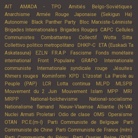
,
,
,
AIT
AMADA - TPO
Amitiés Belgo-Soviétiques
,
,
Anarchisme
Armée Rouge Japonaise (Sekigun Ha)
,
,
,
Autonomie
Black Panther Party
Bloc Marxiste-Léniniste
,
,
,
Brigades Internationales
Brigades Rouges
CAPC
Cellules
,
,
Communistes Combattantes
Collectif Wotta Sitta
,
,
Collettivo politico metropolitano
DHKP-C
ETA (Euskadi Ta
,
,
,
,
Askatasuna)
EZLN
F.R.A.P
Fascisme
Fonds monétaire
,
,
,
international
Front Populaire
GRAPO
Internationale
,
,
,
communiste
Internationale syndicale rouge
Jésuites
,
,
,
,
Khmers rouges
Kominform
KPD
L’Izostat
La Parole au
,
,
,
,
,
Peuple (PAP)
LCR
Lotta continua
MLPD
MLSPB
,
,
,
,
Mouvement du 2 Juin
Mouvement Islam
MPP
MRI
,
,
,
MRPP
National-bolchevisme
National-socialisme
,
,
Nationalisme flamand
Nieuw-Vlaamse Alliantie (N-VA)
,
,
,
,
Nuclei Armati Proletari
Odio de clase
OMS
Operaïsme
,
,
,
OTAN
P.C.E.(m-l)
Parti Communiste de Belgique
Parti
,
,
Communiste de Chine
Parti Communiste de France (mlm)
,
,
Parti Communiste du Pérou
Parti Ouvrier Belge (POB)