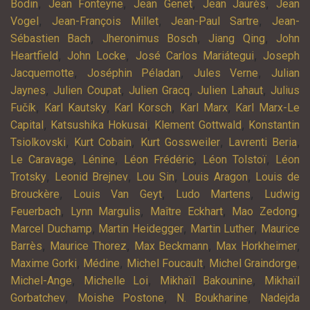
,
,
,
,
Bodin
Jean Fonteyne
Jean Genet
Jean Jaurès
Jean
,
,
,
Vogel
Jean-François Millet
Jean-Paul Sartre
Jean-
,
,
,
Sébastien Bach
Jheronimus Bosch
Jiang Qing
John
,
,
,
Heartfield
John Locke
José Carlos Mariátegui
Joseph
,
,
,
Jacquemotte
Joséphin Péladan
Jules Verne
Julian
,
,
,
,
Jaynes
Julien Coupat
Julien Gracq
Julien Lahaut
Julius
,
,
,
,
Fučík
Karl Kautsky
Karl Korsch
Karl Marx
Karl Marx-Le
,
,
,
Capital
Katsushika Hokusai
Klement Gottwald
Konstantin
,
,
,
,
Tsiolkovski
Kurt Cobain
Kurt Gossweiler
Lavrenti Beria
,
,
,
,
Le Caravage
Lénine
Léon Frédéric
Léon Tolstoï
Léon
,
,
,
,
Trotsky
Leonid Brejnev
Lou Sin
Louis Aragon
Louis de
,
,
,
Brouckère
Louis Van Geyt
Ludo Martens
Ludwig
,
,
,
,
Feuerbach
Lynn Margulis
Maître Eckhart
Mao Zedong
,
,
,
Marcel Duchamp
Martin Heidegger
Martin Luther
Maurice
,
,
,
,
Barrès
Maurice Thorez
Max Beckmann
Max Horkheimer
,
,
,
,
Maxime Gorki
Médine
Michel Foucault
Michel Graindorge
,
,
,
Michel-Ange
Michelle Loi
Mikhaïl Bakounine
Mikhaïl
,
,
,
Gorbatchev
Moishe Postone
N. Boukharine
Nadejda