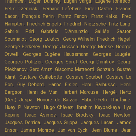
,
,
,
,
Thälmann
Eugen Dühring
Eugen Varga
Eugène Ionesco
,
,
,
Félix Dzerjinski
Fernand Lefebvre
Fidel Castro
Francis
,
,
,
,
Bacon
François Perin
Frantz Fanon
Franz Kafka
Fred
,
,
,
,
Hampton
Friedrich Engels
Friedrich Nietzsche
Fritz Lang
,
,
,
Gabriel Péri
Gabriele D'Annunzio
Galilée
Gaston
,
,
,
Soumialot
Georg Lukács
Georg Wilhelm Friedrich Hegel
,
,
,
George Berkeley
George Jackson
George Mosse
George
,
,
,
Orwell
Georges Eugène Haussmann
Georges Laugée
,
,
,
Georges Politzer
Georges Sorel
Georgi Dimitrov
Georgi
,
,
,
,
Plekhanov
Gerd Arntz
Giacomo Matteotti
Gonzalo
Gustav
,
,
,
Klimt
Gustave Caillebotte
Gustave Courbet
Gustave Le
,
,
,
,
Bon
Guy Debord
Hanns Eisler
Henri Barbusse
Henri
,
,
,
,
Bergson
Henri de Man
Herbert Marcuse
Hergé
Hertz
,
,
,
(Gert) Jospa
Honoré de Balzac
Hubert-Félix Thiéfaine
,
,
,
Huey P. Newton
Hugo Chàvez
Ibrahim Kaypakkaya
Ilya
,
,
,
,
Repine
Isaac Asimov
Isaac Brodsky
Isaac Newton
,
,
,
Jacques Derrida
Jacques Grippa
Jacques Lacan
James
,
,
,
,
Ensor
James Monroe
Jan van Eyck
Jean Blume
Jean