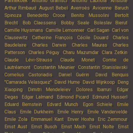
,
,
,
,
Pannekoek
Antonio Gramsci
Antonio Labriola
Aristote
,
,
,
,
Arthur Rimbaud
August Bebel
Averroès
Avicenne
Baruch
,
,
,
Spinoza
Benedetto Croce
Benito Mussolini
Bertolt
,
,
,
,
Brecht
Bob Claessens
Bobby Seale
Boleslav Bierut
,
,
,
Camille Huysmans
Camille Lemonnier
Carl Sagan
Carl von
,
,
,
Clausewitz
Catherine François
Cécile Douard
Charles
,
,
,
Baudelaire
Charles Darwin
Charles Mauras
Charles
,
,
,
,
Patterson
Charles Péguy
Charu Mazumdar
Clara Zetkin
,
,
Claude Lévi-Strauss
Claude Monet
Comte de
,
,
,
Lautréamont
Constantin Meunier
Constantin Stanislavski
,
,
Cornelius Castoriadis
Daniel Guérin
David Benquis
,
,
,
"Camarada Velasquez"
David Hume
David Wijnkoop
Deng
,
,
,
Xiaoping
Dimitri Mendeleïev
Dolores Ibarruri
Edgar
,
,
,
,
Degas
Edgar Lalmand
Edmond Picard
Edmund Husserl
,
,
,
Eduard Bernstein
Edvard Munch
Egon Schiele
Emile
,
,
,
,
Claus
Emile Durkheim
Emile Henry
Emile Vandervelde
,
,
,
,
Emile Zola
Emmanuel Kant
Enver Hoxha
Eric Zemmour
,
,
,
,
Ernst Aust
Ernst Busch
Ernst Mach
Ernst Nolte
Ernst