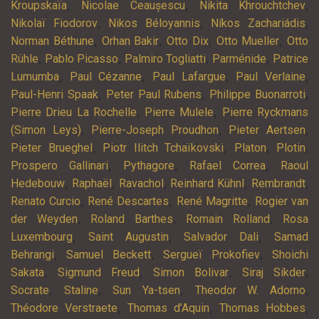
,
,
,
Kroupskaïa
Nicolae Ceaușescu
Nikita Khrouchtchev
,
,
,
Nikolaï Fiodorov
Nikos Béloyannis
Níkos Zachariádis
,
,
,
,
Norman Béthune
Orhan Bakir
Otto Dix
Otto Mueller
Otto
,
,
,
,
Rühle
Pablo Picasso
Palmiro Togliatti
Parménide
Patrice
,
,
,
,
Lumumba
Paul Cézanne
Paul Lafargue
Paul Verlaine
,
,
,
Paul-Henri Spaak
Peter Paul Rubens
Philippe Buonarroti
,
,
Pierre Drieu La Rochelle
Pierre Mulele
Pierre Ryckmans
,
,
,
(Simon Leys)
Pierre-Joseph Proudhon
Pieter Aertsen
,
,
,
,
Pieter Brueghel
Piotr Ilitch Tchaïkovski
Platon
Plotin
,
,
,
Prospero Gallinari
Pythagore
Rafael Correa
Raoul
,
,
,
,
,
Hedebouw
Raphaël
Ravachol
Reinhard Kühnl
Rembrandt
,
,
,
Renato Curcio
René Descartes
René Magritte
Rogier van
,
,
,
der Weyden
Roland Barthes
Romain Rolland
Rosa
,
,
,
Luxembourg
Saint Augustin
Salvador Dali
Samad
,
,
,
Behrangi
Samuel Beckett
Sergueï Prokofiev
Shoichi
,
,
,
,
Sakata
Sigmund Freud
Simon Bolivar
Siraj Sikder
,
,
,
,
Socrate
Staline
Sun Ya-tsen
Theodor W. Adorno
,
,
,
Théodore Verstraete
Thomas d’Aquin
Thomas Hobbes