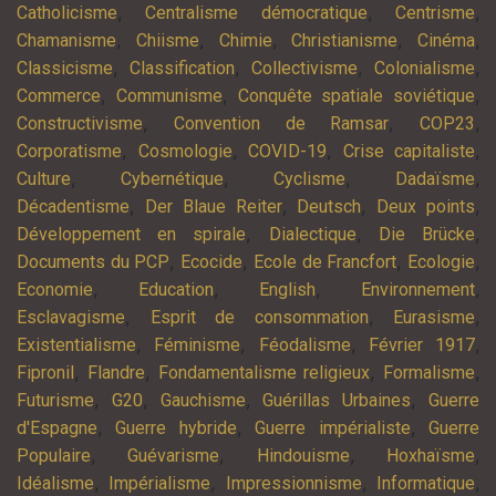
,
,
,
Catholicisme
Centralisme démocratique
Centrisme
,
,
,
,
,
Chamanisme
Chiisme
Chimie
Christianisme
Cinéma
,
,
,
,
Classicisme
Classification
Collectivisme
Colonialisme
,
,
,
Commerce
Communisme
Conquête spatiale soviétique
,
,
,
Constructivisme
Convention de Ramsar
COP23
,
,
,
,
Corporatisme
Cosmologie
COVID-19
Crise capitaliste
,
,
,
,
Culture
Cybernétique
Cyclisme
Dadaïsme
,
,
,
,
Décadentisme
Der Blaue Reiter
Deutsch
Deux points
,
,
,
Développement en spirale
Dialectique
Die Brücke
,
,
,
,
Documents du PCP
Ecocide
Ecole de Francfort
Ecologie
,
,
,
,
Economie
Education
English
Environnement
,
,
,
Esclavagisme
Esprit de consommation
Eurasisme
,
,
,
,
Existentialisme
Féminisme
Féodalisme
Février 1917
,
,
,
,
Fipronil
Flandre
Fondamentalisme religieux
Formalisme
,
,
,
,
Futurisme
G20
Gauchisme
Guérillas Urbaines
Guerre
,
,
,
d'Espagne
Guerre hybride
Guerre impérialiste
Guerre
,
,
,
,
Populaire
Guévarisme
Hindouisme
Hoxhaïsme
,
,
,
,
Idéalisme
Impérialisme
Impressionnisme
Informatique