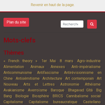
Revenir en haut de la page.
Plan du site
Mots-clefs
Thèmes
,
,
,
,
« French theory »
1er Mai
8 mars
Agro-industrie
,
,
,
,
Alimentation
Animaux
Annexes
Anti-impérialisme
,
,
Anticommunisme
Antifascisme
Antirévisionnisme en
,
,
,
,
Chine
Antisémitisme
Architecture
Art contemporain
Art
,
,
,
,
Nouveau
Arts et Lettres
Astronomie
Athéisme
,
,
,
,
Avakianisme
Averroïsme
Baroque
Bhagavad Gîtâ
Big
,
,
,
,
,
Bang
Biologie
Biosphère
BRICS
Cannibalisme social
,
,
,
Capitalisme
Capitalisme bureaucratique
Castellano