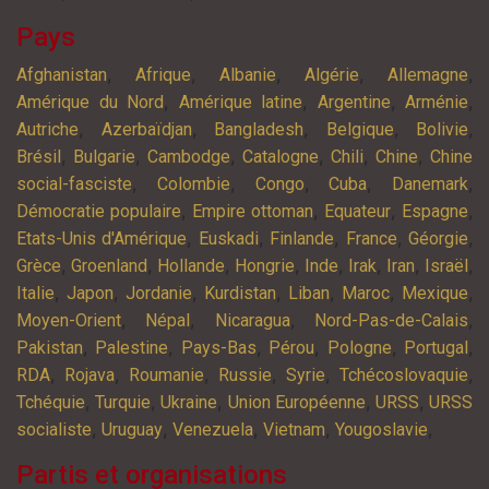
Pays
,
,
,
,
,
Afghanistan
Afrique
Albanie
Algérie
Allemagne
,
,
,
,
Amérique du Nord
Amérique latine
Argentine
Arménie
,
,
,
,
,
Autriche
Azerbaïdjan
Bangladesh
Belgique
Bolivie
,
,
,
,
,
,
Brésil
Bulgarie
Cambodge
Catalogne
Chili
Chine
Chine
,
,
,
,
,
social-fasciste
Colombie
Congo
Cuba
Danemark
,
,
,
,
Démocratie populaire
Empire ottoman
Equateur
Espagne
,
,
,
,
,
Etats-Unis d'Amérique
Euskadi
Finlande
France
Géorgie
,
,
,
,
,
,
,
,
Grèce
Groenland
Hollande
Hongrie
Inde
Irak
Iran
Israël
,
,
,
,
,
,
,
Italie
Japon
Jordanie
Kurdistan
Liban
Maroc
Mexique
,
,
,
,
Moyen-Orient
Népal
Nicaragua
Nord-Pas-de-Calais
,
,
,
,
,
,
Pakistan
Palestine
Pays-Bas
Pérou
Pologne
Portugal
,
,
,
,
,
,
RDA
Rojava
Roumanie
Russie
Syrie
Tchécoslovaquie
,
,
,
,
,
Tchéquie
Turquie
Ukraine
Union Européenne
URSS
URSS
,
,
,
,
,
socialiste
Uruguay
Venezuela
Vietnam
Yougoslavie
Partis et organisations