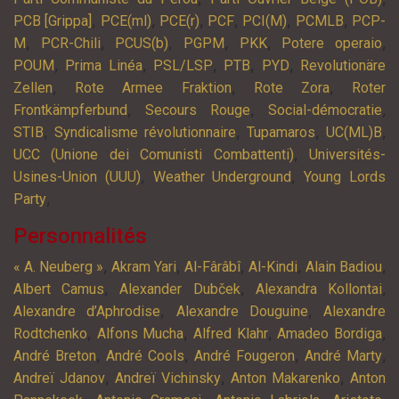
,
,
,
,
,
,
PCB [Grippa]
PCE(ml)
PCE(r)
PCF
PCI(M)
PCMLB
PCP-
,
,
,
,
,
,
M
PCR-Chili
PCUS(b)
PGPM
PKK
Potere operaio
,
,
,
,
,
POUM
Prima Linéa
PSL/LSP
PTB
PYD
Revolutionäre
,
,
,
Zellen
Rote Armee Fraktion
Rote Zora
Roter
,
,
,
Frontkämpferbund
Secours Rouge
Social-démocratie
,
,
,
,
STIB
Syndicalisme révolutionnaire
Tupamaros
UC(ML)B
,
UCC (Unione dei Comunisti Combattenti)
Universités-
,
,
Usines-Union (UUU)
Weather Underground
Young Lords
,
Party
Personnalités
,
,
,
,
,
« A. Neuberg »
Akram Yari
Al-Fârâbî
Al-Kindi
Alain Badiou
,
,
,
Albert Camus
Alexander Dubček
Alexandra Kollontai
,
,
Alexandre d’Aphrodise
Alexandre Douguine
Alexandre
,
,
,
,
Rodtchenko
Alfons Mucha
Alfred Klahr
Amadeo Bordiga
,
,
,
,
André Breton
André Cools
André Fougeron
André Marty
,
,
,
Andreï Jdanov
Andreï Vichinsky
Anton Makarenko
Anton