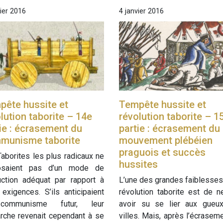
vier 2016
4 janvier 2016
pête hussite et
Tempête hussite et
lution taborite – 14e
révolution taborite – 1
ie : écrasement du
partie : écrasement du
munisme taborite
mouvement plébéien
praguois et succès
aborites les plus radicaux ne
hussites
osaient pas d’un mode de
uction adéquat par rapport à
L’une des grandes faiblesses
 exigences. S’ils anticipaient
révolution taborite est de 
communisme futur, leur
avoir su se lier aux gueu
rche revenait cependant à se
villes. Mais, après l’écrasem