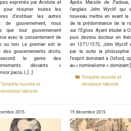
ipes exprimés par Aristote et
Après Marsile de Padoue, 
i pour résumer toutes les
l’anglais John Wyclif qui 
ères d’instituer les autres
nouveau mettre en avant la 
s de gouvernement, nous
de la prédominance de la ro
ns que tout gouvernement
sur l’Église. Ayant étudié à O
erce avec le consentement de
puis devenu docteur en théo
ts ou non. Le premier est le
en 1371/1372, John Wyclif é
e des gouvernements droits,
par la suite la philosophie
second le genre des
l’esprit dominant à Oxford, 
vernements déviants. »
au « nominalisme » dominant [
nsor pacis, I, […]
Tempête hussite et
Tempête hussite et
révolution taborite
révolution taborite
cembre 2015
19 décembre 2015