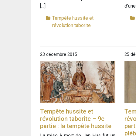
[…]
d’une
Tempête hussite et
révolution taborite
23 décembre 2015
25 dé
Tempête hussite et
Tem
révolution taborite – 9e
révo
partie : la tempête hussite
part
pléb
La mise à mort de Jan Hus fut un