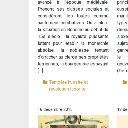
avancé à l’époque médiévale.
princ
Prenons ses classes sociales et
auss
considérons les toutes comme
mani
hautement combatives. On a alors
type
la situation en Bohême au début du
diro
15e siècle : la royauté puissante
s’ex
luttant pour établir la monarchie
suje
absolue, la noblesse tentant
genr
d’arracher au clergé ses propriétés
le 
terriennes, la bourgeoisie essayant
gou
[…]
(Defe
Tempête hussite et
révolution taborite
16 décembre 2015
18 dé