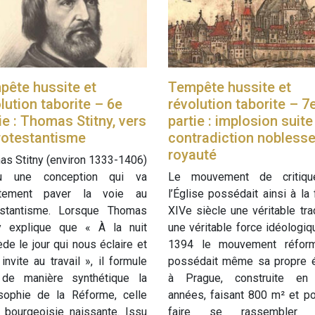
pête hussite et
Tempête hussite et
lution taborite – 6e
révolution taborite – 7
ie : Thomas Stitny, vers
partie : implosion suite
rotestantisme
contradiction noblesse
royauté
s Stitny (environ 1333-1406)
 une conception qui va
Le mouvement de critiq
ctement paver la voie au
l’Église possédait ainsi à la 
estantisme. Lorsque Thomas
XIVe siècle une véritable trad
ny explique que « À la nuit
une véritable force idéologiq
de le jour qui nous éclaire et
1394 le mouvement réform
invite au travail », il formule
possédait même sa propre é
 de manière synthétique la
à Prague, construite en 
osophie de la Réforme, celle
années, faisant 800 m² et p
 bourgeoisie naissante. Issu
faire se rassembler 