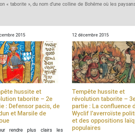
tion « taborite », du nom d’une colline de Bohême où les paysa
cembre 2015
12 décembre 2015
pête hussite et
Tempête hussite et
lution taborite – 2e
révolution taborite – 3
ie : Defensor pacis, de
partie : La confluence 
un et Marsile de
Wyclif l’averroïste poli
oue
et des oppositions laï
populaires
ur rendre plus clairs les