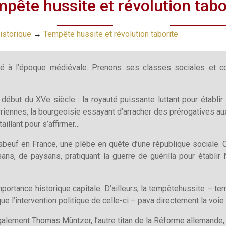
pête hussite et révolution tabo
istorique
→
Tempête hussite et révolution taborite
cé à l’époque médiévale. Prenons ses classes sociales et 
début du XVe siècle : la royauté puissante luttant pour établir
rriennes, la bourgeoisie essayant d’arracher des prérogatives aux
aillant pour s’affirmer…
beuf en France, une plèbe en quête d’une république sociale. Ce
ns, de paysans, pratiquant la guerre de guérilla pour établir l
portance historique capitale. D’ailleurs, la tempêtehussite – te
 que l’intervention politique de celle-ci – pava directement la voie
également Thomas Müntzer, l’autre titan de la Réforme allemande,