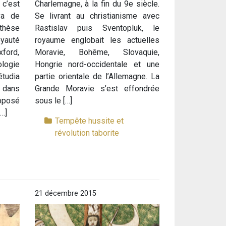
c’est
Charlemagne, à la fin du 9e siècle.
va de
Se livrant au christianisme avec
thèse
Rastislav puis Sventopluk, le
yauté
royaume englobait les actuelles
xford,
Moravie, Bohême, Slovaquie,
logie
Hongrie nord-occidentale et une
tudia
partie orientale de l’Allemagne. La
 dans
Grande Moravie s’est effondrée
opposé
sous le […]
…]
Tempête hussite et
révolution taborite
21 décembre 2015