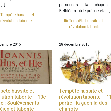
 […]
personnes: la chapell
Bethléem, où le prêche était [
Tempête hussite et
révolution taborite
Tempête hussite et
révolution taborite
cembre 2015
28 décembre 2015
pête hussite et
Tempête hussite et
lution taborite – 10e
révolution taborite – 1
ie : Soulèvements
partie : la guérilla des
éien et taborite
chariots