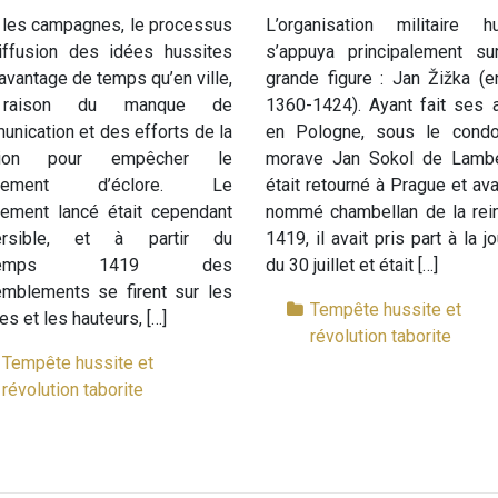
 les campagnes, le processus
L’organisation militaire hu
iffusion des idées hussites
s’appuya principalement su
davantage de temps qu’en ville,
grande figure : Jan Žižka (e
raison du manque de
1360-1424). Ayant fait ses 
nication et des efforts de la
en Pologne, sous le condot
ction pour empêcher le
morave Jan Sokol de Lamber
vement d’éclore. Le
était retourné à Prague et ava
ement lancé était cependant
nommé chambellan de la rein
versible, et à partir du
1419, il avait pris part à la j
intemps 1419 des
du 30 juillet et était […]
emblements se firent sur les
Tempête hussite et
nes et les hauteurs, […]
révolution taborite
Tempête hussite et
révolution taborite