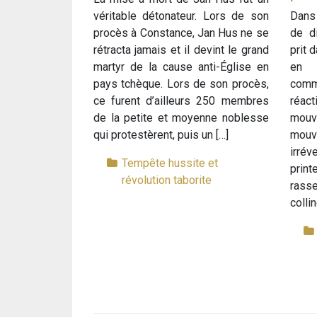
véritable détonateur. Lors de son
Dans
procès à Constance, Jan Hus ne se
de d
rétracta jamais et il devint le grand
prit 
martyr de la cause anti-Église en
en 
pays tchèque. Lors de son procès,
commu
ce furent d’ailleurs 250 membres
réa
de la petite et moyenne noblesse
mou
qui protestèrent, puis un […]
mouv
irré
Tempête hussite et
pr
révolution taborite
rass
colli