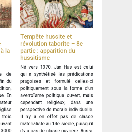
Tempête hussite et
e
révolution taborite – 8e
 à la
partie : apparition du
-
hussitisme
Né vers 1370, Jan Hus est celui
ue de
qui a synthétisé les prédications
fin du
pragoises et formulé celles-ci
ition,
politiquement sous la forme d’un
ue. En
averroïsme politique ouvert, mais
ateur
cependant religieux, dans une
glise
perspective de morale individuelle.
trois
Il n’y a en effet pas de classe
ouvant
matérialiste au 14e siècle, puisqu’il
3000
n’y a pas de classe ouvrière. Aussi,