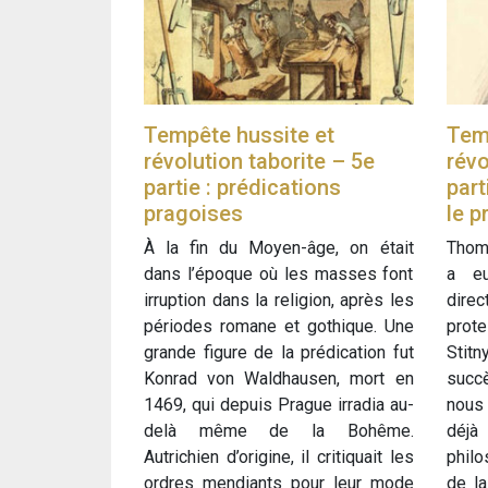
Tempête hussite et
Tem
révolution taborite – 5e
révo
partie : prédications
part
pragoises
le p
À la fin du Moyen-âge, on était
Thoma
dans l’époque où les masses font
a eu
irruption dans la religion, après les
dire
périodes romane et gothique. Une
prot
grande figure de la prédication fut
Stit
Konrad von Waldhausen, mort en
succè
1469, qui depuis Prague irradia au-
nous 
delà même de la Bohême.
déjà
Autrichien d’origine, il critiquait les
phil
ordres mendiants pour leur mode
de la