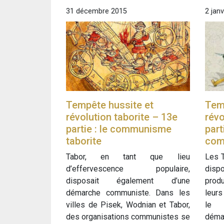
31 décembre 2015
2 jan
Tempête hussite et
Tem
révolution taborite – 13e
révo
partie : le communisme
part
taborite
com
Tabor, en tant que lieu
Les T
d’effervescence populaire,
disp
disposait également d’une
prod
démarche communiste. Dans les
leurs
villes de Pisek, Wodnian et Tabor,
le 
des organisations communistes se
déma