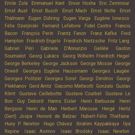
,
,
,
,
Emile Zola
Emmanuel Kant
Enver Hoxha
Eric Zemmour
,
,
,
,
Ernst Aust
Ernst Busch
Ernst Mach
Ernst Nolte
Ernst
,
,
,
,
Thälmann
Eugen Dühring
Eugen Varga
Eugène Ionesco
,
,
,
Félix Dzerjinski
Fernand Lefebvre
Fidel Castro
Francis
,
,
,
,
Bacon
François Perin
Frantz Fanon
Franz Kafka
Fred
,
,
,
,
Hampton
Friedrich Engels
Friedrich Nietzsche
Fritz Lang
,
,
,
Gabriel Péri
Gabriele D'Annunzio
Galilée
Gaston
,
,
,
Soumialot
Georg Lukács
Georg Wilhelm Friedrich Hegel
,
,
,
George Berkeley
George Jackson
George Mosse
George
,
,
,
Orwell
Georges Eugène Haussmann
Georges Laugée
,
,
,
Georges Politzer
Georges Sorel
Georgi Dimitrov
Georgi
,
,
,
,
Plekhanov
Gerd Arntz
Giacomo Matteotti
Gonzalo
Gustav
,
,
,
Klimt
Gustave Caillebotte
Gustave Courbet
Gustave Le
,
,
,
,
Bon
Guy Debord
Hanns Eisler
Henri Barbusse
Henri
,
,
,
,
Bergson
Henri de Man
Herbert Marcuse
Hergé
Hertz
,
,
,
(Gert) Jospa
Honoré de Balzac
Hubert-Félix Thiéfaine
,
,
,
Huey P. Newton
Hugo Chàvez
Ibrahim Kaypakkaya
Ilya
,
,
,
,
Repine
Isaac Asimov
Isaac Brodsky
Isaac Newton