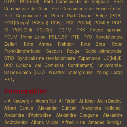
,
,
,
OTAN
P.C.E.(m-l)
Parti Communiste de Belgique
Parti
,
,
Communiste de Chine
Parti Communiste de France (mlm)
,
,
Parti Communiste du Pérou
Parti Ouvrier Belge (POB)
,
,
,
,
,
,
PCB [Grippa]
PCE(ml)
PCE(r)
PCF
PCI(M)
PCMLB
PCP-
,
,
,
,
,
,
M
PCR-Chili
PCUS(b)
PGPM
PKK
Potere operaio
,
,
,
,
,
POUM
Prima Linéa
PSL/LSP
PTB
PYD
Revolutionäre
,
,
,
Zellen
Rote Armee Fraktion
Rote Zora
Roter
,
,
,
Frontkämpferbund
Secours Rouge
Social-démocratie
,
,
,
,
STIB
Syndicalisme révolutionnaire
Tupamaros
UC(ML)B
,
UCC (Unione dei Comunisti Combattenti)
Universités-
,
,
Usines-Union (UUU)
Weather Underground
Young Lords
,
Party
Personnalités
,
,
,
,
,
« A. Neuberg »
Akram Yari
Al-Fârâbî
Al-Kindi
Alain Badiou
,
,
,
Albert Camus
Alexander Dubček
Alexandra Kollontai
,
,
Alexandre d’Aphrodise
Alexandre Douguine
Alexandre
,
,
,
,
Rodtchenko
Alfons Mucha
Alfred Klahr
Amadeo Bordiga