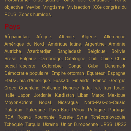
,
,
,
,
objective
Veviba
Vingtisme
Vivisection
XXe congrès du
,
,
PCUS
Zones humides
Pays
,
,
,
,
,
Afghanistan
Afrique
Albanie
Algérie
Allemagne
,
,
,
,
Amérique du Nord
Amérique latine
Argentine
Arménie
,
,
,
,
,
Autriche
Azerbaïdjan
Bangladesh
Belgique
Bolivie
,
,
,
,
,
,
Brésil
Bulgarie
Cambodge
Catalogne
Chili
Chine
Chine
,
,
,
,
,
social-fasciste
Colombie
Congo
Cuba
Danemark
,
,
,
,
Démocratie populaire
Empire ottoman
Equateur
Espagne
,
,
,
,
,
Etats-Unis d'Amérique
Euskadi
Finlande
France
Géorgie
,
,
,
,
,
,
,
,
Grèce
Groenland
Hollande
Hongrie
Inde
Irak
Iran
Israël
,
,
,
,
,
,
,
Italie
Japon
Jordanie
Kurdistan
Liban
Maroc
Mexique
,
,
,
,
Moyen-Orient
Népal
Nicaragua
Nord-Pas-de-Calais
,
,
,
,
,
,
Pakistan
Palestine
Pays-Bas
Pérou
Pologne
Portugal
,
,
,
,
,
,
RDA
Rojava
Roumanie
Russie
Syrie
Tchécoslovaquie
,
,
,
,
,
Tchéquie
Turquie
Ukraine
Union Européenne
URSS
URSS