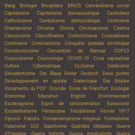
,
,
,
,
,
Bang
Biologie
Biosphère
BRICS
Cannibalisme social
,
,
,
Capitalisme
Capitalisme bureaucratique
Castellano
,
,
,
Catholicisme
Centralisme démocratique
Centrisme
,
,
,
,
,
Chamanisme
Chiisme
Chimie
Christianisme
Cinéma
,
,
,
,
Classicisme
Classification
Collectivisme
Colonialisme
,
,
,
Commerce
Communisme
Conquête spatiale soviétique
,
,
,
Constructivisme
Convention de Ramsar
COP23
,
,
,
,
Corporatisme
Cosmologie
COVID-19
Crise capitaliste
,
,
,
,
Culture
Cybernétique
Cyclisme
Dadaïsme
,
,
,
,
Décadentisme
Der Blaue Reiter
Deutsch
Deux points
,
,
,
Développement en spirale
Dialectique
Die Brücke
,
,
,
,
Documents du PCP
Ecocide
Ecole de Francfort
Ecologie
,
,
,
,
Economie
Education
English
Environnement
,
,
,
Esclavagisme
Esprit de consommation
Eurasisme
,
,
,
,
Existentialisme
Féminisme
Féodalisme
Février 1917
,
,
,
,
Fipronil
Flandre
Fondamentalisme religieux
Formalisme
,
,
,
,
Futurisme
G20
Gauchisme
Guérillas Urbaines
Guerre
,
,
,
d'Espagne
Guerre hybride
Guerre impérialiste
Guerre