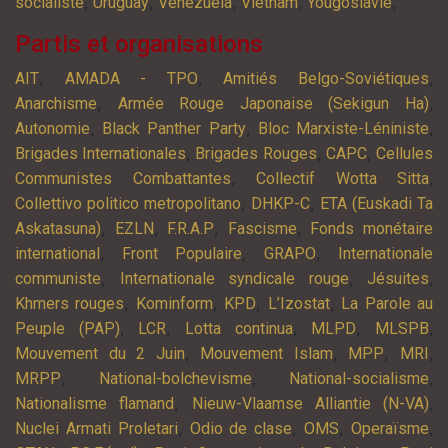
,
,
,
,
,
socialiste
Uruguay
Venezuela
Vietnam
Yougoslavie
Partis et organisations
,
,
,
AIT
AMADA - TPO
Amitiés Belgo-Soviétiques
,
,
Anarchisme
Armée Rouge Japonaise (Sekigun Ha)
,
,
,
Autonomie
Black Panther Party
Bloc Marxiste-Léniniste
,
,
,
Brigades Internationales
Brigades Rouges
CAPC
Cellules
,
,
Communistes Combattantes
Collectif Wotta Sitta
,
,
Collettivo politico metropolitano
DHKP-C
ETA (Euskadi Ta
,
,
,
,
Askatasuna)
EZLN
F.R.A.P
Fascisme
Fonds monétaire
,
,
,
international
Front Populaire
GRAPO
Internationale
,
,
,
communiste
Internationale syndicale rouge
Jésuites
,
,
,
,
Khmers rouges
Kominform
KPD
L’Izostat
La Parole au
,
,
,
,
,
Peuple (PAP)
LCR
Lotta continua
MLPD
MLSPB
,
,
,
,
Mouvement du 2 Juin
Mouvement Islam
MPP
MRI
,
,
,
MRPP
National-bolchevisme
National-socialisme
,
,
Nationalisme flamand
Nieuw-Vlaamse Alliantie (N-VA)
,
,
,
,
Nuclei Armati Proletari
Odio de clase
OMS
Operaïsme