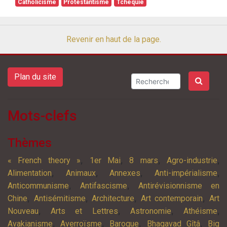
Catholicisme
Protestantisme
Tchéquie
Revenir en haut de la page.
Plan du site
Mots-clefs
Thèmes
,
,
,
,
« French theory »
1er Mai
8 mars
Agro-industrie
,
,
,
,
Alimentation
Animaux
Annexes
Anti-impérialisme
,
,
Anticommunisme
Antifascisme
Antirévisionnisme en
,
,
,
,
Chine
Antisémitisme
Architecture
Art contemporain
Art
,
,
,
,
Nouveau
Arts et Lettres
Astronomie
Athéisme
,
,
,
,
Avakianisme
Averroïsme
Baroque
Bhagavad Gîtâ
Big