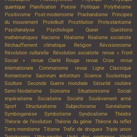
,
,
,
,
,
quantique
Planification
Poésie
Politique
Polythéisme
,
,
,
Positivisme
Post-modernisme
Prachandisme
Principes
,
,
,
,
du mouvement
Proletkult
Prostitution
Protestantisme
,
,
,
Psychanalyse
Psychologie
Queer
Questions
,
,
,
,
mathématiques
Racisme
Réalisme
Réalisme socialiste
,
,
,
Réchauffement climatique
Religion
Révisionnisme
,
,
Révolution culturelle
Révolution socialiste
revue « Front
,
,
,
Social »
revue Clarté Rouge
revue Crise
revue
,
,
internationale Communisme
revue Ligne Classique
,
,
,
,
Romantisme
Sacrorum antistitum
Science
Scolastique
,
,
,
Sculture
Seconde Guerre mondiale
Sécurité routière
,
,
,
Semi-féodalisme
Sionisme
Situationnisme
Social-
,
,
,
,
impérialisme
Socialisme
Société
Soulèvement armé
,
,
,
,
Sport
Structuralisme
Subjectivisme
Surréalisme
,
,
,
,
Symbiogenèse
Symbolisme
Syndicalisme
Théatre
,
,
,
Théorie de l'évolution
Théorie du génie
Théorie du reflet
,
,
,
,
Tiers-mondisme
Titisme
Trafic de drogues
Triple union
,
,
,
Trotskysme
Ultra-gauche
Unité des contraires
Vérité