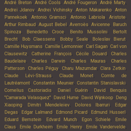
,
,
,
,
André Breton
André Cools
André Fougeron
André Marty
,
,
,
Andreï Jdanov
Andreï Vichinsky
Anton Makarenko
Anton
,
,
,
,
Pannekoek
Antonio Gramsci
Antonio Labriola
Aristote
,
,
,
,
Arthur Rimbaud
August Bebel
Averroès
Avicenne
Baruch
,
,
,
Spinoza
Benedetto Croce
Benito Mussolini
Bertolt
,
,
,
,
Brecht
Bob Claessens
Bobby Seale
Boleslav Bierut
,
,
,
Camille Huysmans
Camille Lemonnier
Carl Sagan
Carl von
,
,
,
Clausewitz
Catherine François
Cécile Douard
Charles
,
,
,
Baudelaire
Charles Darwin
Charles Mauras
Charles
,
,
,
,
Patterson
Charles Péguy
Charu Mazumdar
Clara Zetkin
,
,
Claude Lévi-Strauss
Claude Monet
Comte de
,
,
,
Lautréamont
Constantin Meunier
Constantin Stanislavski
,
,
Cornelius Castoriadis
Daniel Guérin
David Benquis
,
,
,
"Camarada Velasquez"
David Hume
David Wijnkoop
Deng
,
,
,
Xiaoping
Dimitri Mendeleïev
Dolores Ibarruri
Edgar
,
,
,
,
Degas
Edgar Lalmand
Edmond Picard
Edmund Husserl
,
,
,
Eduard Bernstein
Edvard Munch
Egon Schiele
Emile
,
,
,
,
Claus
Emile Durkheim
Emile Henry
Emile Vandervelde