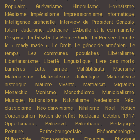
,
,
,
,
Populaire
Guévarisme
Hindouisme
Hoxhaïsme
,
,
,
,
Idéalisme
Impérialisme
Impressionnisme
Informatique
,
,
Intelligence artificielle
Interview du Président Gonzalo
,
,
,
,
Islam
Judaïsme
Judiciaire
L'Abeille et le communiste
,
,
,
,
,
L’espace
La falsafa
La Pensé-Guide
La Pensée
Laïcité
,
,
,
le « ready made »
Le Droit
Le génocide arménien
Le
,
,
,
temps
Les communes populaires
Libéralisme
,
,
,
,
Libertarianisme
Liberté
Linguistique
Livre des morts
,
,
,
,
Lumières
Lutte armée
Mahâbhârata
Maoïsme
,
,
Matérialisme
Matérialisme dialectique
Matérialisme
,
,
,
,
historique
Matière vivante
Matriarcat
Migration
,
,
,
,
Monarchie
Monisme
Monothéisme
Municipalisme
,
,
,
,
Musique
Nationalisme
Naturalisme
Nederlands
Néo-
,
,
,
,
classicisme
Néo-darwinisme
Nihilisme
Noël
Notion
,
,
,
,
d’organisation
Notion de reflet
Nucléaire
Octobre 1917
,
,
,
,
Opportunisme
Patriarcat
Patriotisme
Pédagogie
,
,
,
Peinture
Petite-bourgeoisie
Phénoménologie
,
,
,
Philosophie
Photosynthèse
Physique
Physique