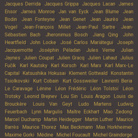
,
,
,
Jacques Derrida
Jacques Grippa
Jacques Lacan
James
,
,
,
,
Ensor
James Monroe
Jan van Eyck
Jean Blume
Jean
,
,
,
,
Bodin
Jean Fonteyne
Jean Genet
Jean Jaurès
Jean
,
,
,
Vogel
Jean-François Millet
Jean-Paul Sartre
Jean-
,
,
,
Sébastien Bach
Jheronimus Bosch
Jiang Qing
John
,
,
,
Heartfield
John Locke
José Carlos Mariátegui
Joseph
,
,
,
Jacquemotte
Joséphin Péladan
Jules Verne
Julian
,
,
,
,
Jaynes
Julien Coupat
Julien Gracq
Julien Lahaut
Julius
,
,
,
,
Fučík
Karl Kautsky
Karl Korsch
Karl Marx
Karl Marx-Le
,
,
,
Capital
Katsushika Hokusai
Klement Gottwald
Konstantin
,
,
,
,
Tsiolkovski
Kurt Cobain
Kurt Gossweiler
Lavrenti Beria
,
,
,
,
Le Caravage
Lénine
Léon Frédéric
Léon Tolstoï
Léon
,
,
,
,
Trotsky
Leonid Brejnev
Lou Sin
Louis Aragon
Louis de
,
,
,
Brouckère
Louis Van Geyt
Ludo Martens
Ludwig
,
,
,
,
Feuerbach
Lynn Margulis
Maître Eckhart
Mao Zedong
,
,
,
Marcel Duchamp
Martin Heidegger
Martin Luther
Maurice
,
,
,
,
Barrès
Maurice Thorez
Max Beckmann
Max Horkheimer
,
,
,
,
Maxime Gorki
Médine
Michel Foucault
Michel Graindorge