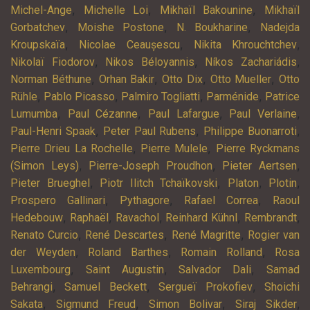
,
,
,
Michel-Ange
Michelle Loi
Mikhaïl Bakounine
Mikhaïl
,
,
,
Gorbatchev
Moishe Postone
N. Boukharine
Nadejda
,
,
,
Kroupskaïa
Nicolae Ceaușescu
Nikita Khrouchtchev
,
,
,
Nikolaï Fiodorov
Nikos Béloyannis
Níkos Zachariádis
,
,
,
,
Norman Béthune
Orhan Bakir
Otto Dix
Otto Mueller
Otto
,
,
,
,
Rühle
Pablo Picasso
Palmiro Togliatti
Parménide
Patrice
,
,
,
,
Lumumba
Paul Cézanne
Paul Lafargue
Paul Verlaine
,
,
,
Paul-Henri Spaak
Peter Paul Rubens
Philippe Buonarroti
,
,
Pierre Drieu La Rochelle
Pierre Mulele
Pierre Ryckmans
,
,
,
(Simon Leys)
Pierre-Joseph Proudhon
Pieter Aertsen
,
,
,
,
Pieter Brueghel
Piotr Ilitch Tchaïkovski
Platon
Plotin
,
,
,
Prospero Gallinari
Pythagore
Rafael Correa
Raoul
,
,
,
,
,
Hedebouw
Raphaël
Ravachol
Reinhard Kühnl
Rembrandt
,
,
,
Renato Curcio
René Descartes
René Magritte
Rogier van
,
,
,
der Weyden
Roland Barthes
Romain Rolland
Rosa
,
,
,
Luxembourg
Saint Augustin
Salvador Dali
Samad
,
,
,
Behrangi
Samuel Beckett
Sergueï Prokofiev
Shoichi
,
,
,
,
Sakata
Sigmund Freud
Simon Bolivar
Siraj Sikder