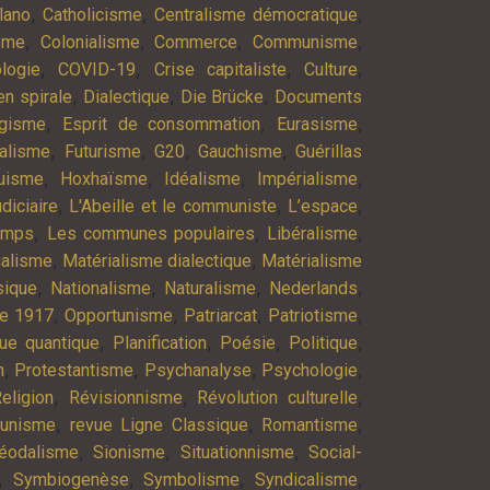
,
,
,
lano
Catholicisme
Centralisme démocratique
,
,
,
,
isme
Colonialisme
Commerce
Communisme
,
,
,
,
logie
COVID-19
Crise capitaliste
Culture
,
,
,
n spirale
Dialectique
Die Brücke
Documents
,
,
,
agisme
Esprit de consommation
Eurasisme
,
,
,
,
alisme
Futurisme
G20
Gauchisme
Guérillas
,
,
,
,
uisme
Hoxhaïsme
Idéalisme
Impérialisme
,
,
,
diciaire
L'Abeille et le communiste
L’espace
,
,
,
emps
Les communes populaires
Libéralisme
,
,
ialisme
Matérialisme dialectique
Matérialisme
,
,
,
,
ique
Nationalisme
Naturalisme
Nederlands
,
,
,
,
re 1917
Opportunisme
Patriarcat
Patriotisme
,
,
,
,
ue quantique
Planification
Poésie
Politique
,
,
,
,
n
Protestantisme
Psychanalyse
Psychologie
,
,
,
eligion
Révisionnisme
Révolution culturelle
,
,
,
munisme
revue Ligne Classique
Romantisme
,
,
,
éodalisme
Sionisme
Situationnisme
Social-
,
,
,
,
Symbiogenèse
Symbolisme
Syndicalisme