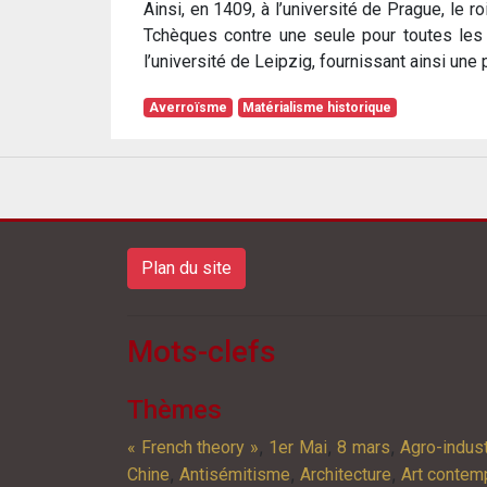
Ainsi, en 1409, à l’université de Prague, le r
Tchèques contre une seule pour toutes les a
l’université de Leipzig, fournissant ainsi une
Averroïsme
Matérialisme historique
Plan du site
Mots-clefs
Thèmes
,
,
,
« French theory »
1er Mai
8 mars
Agro-indust
,
,
,
Chine
Antisémitisme
Architecture
Art contem