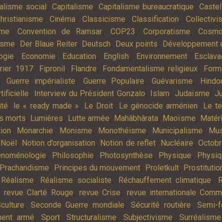
,
,
,
alisme social
Capitalisme
Capitalisme bureaucratique
Castel
,
,
,
,
hristianisme
Cinéma
Classicisme
Classification
Collectiv
,
,
,
,
sme
Convention de Ramsar
COP23
Corporatisme
Cosmo
,
,
,
,
isme
Der Blaue Reiter
Deutsch
Deux points
Développement e
,
,
,
,
,
ogie
Economie
Education
English
Environnement
Esclav
,
,
,
,
rier 1917
Fipronil
Flandre
Fondamentalisme religieux
Form
,
,
,
,
Guerre impérialiste
Guerre Populaire
Guévarisme
Hindo
,
,
,
,
tificielle
Interview du Président Gonzalo
Islam
Judaïsme
Ju
,
,
,
,
ité
le « ready made »
Le Droit
Le génocide arménien
Le t
,
,
,
,
,
es morts
Lumières
Lutte armée
Mahâbhârata
Maoïsme
Matér
,
,
,
,
,
tion
Monarchie
Monisme
Monothéisme
Municipalisme
Mus
,
,
,
,
,
Noël
Notion d’organisation
Notion de reflet
Nucléaire
Octob
,
,
,
,
noménologie
Philosophie
Photosynthèse
Physique
Physiq
,
,
,
Prachandisme
Principes du mouvement
Proletkult
Prostitutio
,
,
,
,
Réalisme
Réalisme socialiste
Réchauffement climatique
R
,
,
,
revue Clarté Rouge
revue Crise
revue internationale Com
,
,
,
culture
Seconde Guerre mondiale
Sécurité routière
Semi-f
,
,
,
,
ment armé
Sport
Structuralisme
Subjectivisme
Surréalisme