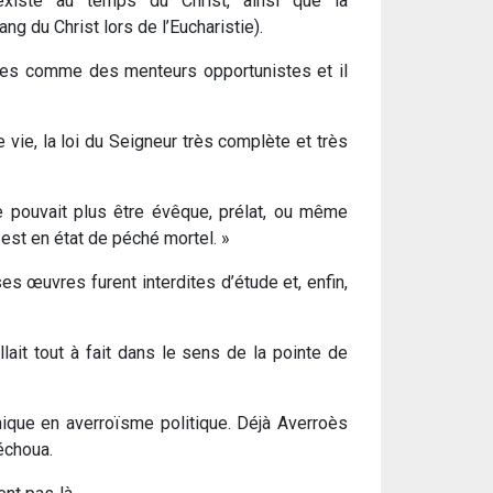
 existé au temps du Christ, ainsi que la
ng du Christ lors de l’Eucharistie).
rêtres comme des menteurs opportunistes et il
 de vie, la loi du Seigneur très complète et très
 pouvait plus être évêque, prélat, ou même
l est en état de péché mortel. »
es œuvres furent interdites d’étude et, enfin,
lait tout à fait dans le sens de la pointe de
hique en averroïsme politique. Déjà Averroès
 échoua.