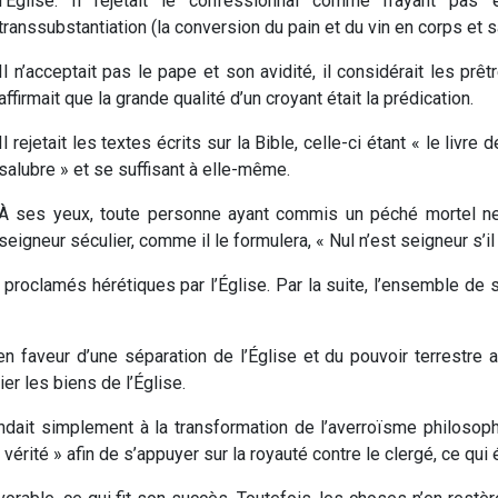
l’Église. Il rejetait le confessionnal comme n’ayant pas
transsubstantiation (la conversion du pain et du vin en corps et sa
Il n’acceptait pas le pape et son avidité, il considérait les p
affirmait que la grande qualité d’un croyant était la prédication.
Il rejetait les textes écrits sur la Bible, celle-ci étant « le livre
salubre » et se suffisant à elle-même.
À ses yeux, toute personne ayant commis un péché mortel ne
seigneur séculier, comme il le formulera, « Nul n’est seigneur s’i
t proclamés hérétiques par l’Église. Par la suite, l’ensemble de s
 faveur d’une séparation de l’Église et du pouvoir terrestre al
ier les biens de l’Église.
ondait simplement à la transformation de l’averroïsme philosop
érité » afin de s’appuyer sur la royauté contre le clergé, ce qui