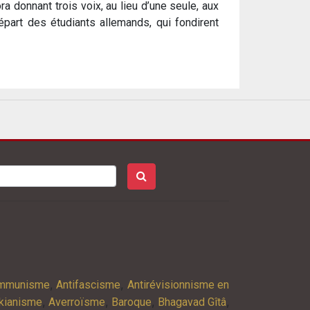
ra donnant trois voix, au lieu d’une seule, aux
épart des étudiants allemands, qui fondirent
,
,
ommunisme
Antifascisme
Antirévisionnisme en
,
,
,
,
kianisme
Averroïsme
Baroque
Bhagavad Gîtâ