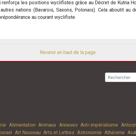
oi renforça les positions wyclifistes grâce au Décret de Kutna Ho
utres nations (Bavarois, Saxons, Polonais). Cela aboutit au d
 prépondérance au courant wyclifiste.
Revenir en haut de la page.
,
,
,
,
,
rie
Alimentation
Animaux
Annexes
Anti-impérialisme
Antic
,
,
,
,
,
porain
Art Nouveau
Arts et Lettres
Astronomie
Athéisme
Ava