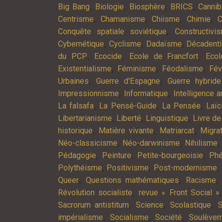
,
,
,
,
Big Bang
Biologie
Biosphère
BRICS
Cannib
,
,
,
,
Centrisme
Chamanisme
Chiisme
Chimie
C
,
Conquête spatiale soviétique
Constructivi
,
,
,
Cybernétique
Cyclisme
Dadaïsme
Décadent
,
,
,
du PCP
Ecocide
Ecole de Francfort
Ecol
,
,
,
Existentialisme
Féminisme
Féodalisme
Fév
,
,
Urbaines
Guerre d'Espagne
Guerre hybride
,
,
Impressionnisme
Informatique
Intelligence ar
,
,
,
La falsafa
La Pensé-Guide
La Pensée
Laïc
,
,
,
Libertarianisme
Liberté
Linguistique
Livre d
,
,
,
historique
Matière vivante
Matriarcat
Migra
,
,
Néo-classicisme
Néo-darwinisme
Nihilisme
,
,
,
Pédagogie
Peinture
Petite-bourgeoisie
Phé
,
,
,
Polythéisme
Positivisme
Post-modernisme
,
,
Queer
Questions mathématiques
Racisme
,
Révolution socialiste
revue « Front Social »
,
,
,
Sacrorum antistitum
Science
Scolastique
S
,
,
,
impérialisme
Socialisme
Société
Soulève