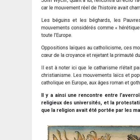
John Wyclif, quant à lui, rencontra un écho fa
car le mouvement réel de l’histoire avait char
Les béguins et les béghards, les Pauvres
mouvements considérés comme « hérétiques 
toute l’Europe.
Oppositions laïques au catholicisme, ces mou
cœur de la croyance et rejetant la primauté du
Il est à noter ici que le catharisme n’était
christianisme. Les mouvements laïcs et popula
catholique en Europe, aux âges roman et goth
Il y a ainsi une rencontre entre l’averr
religieux des universités, et la protesta
que la religion avait été portée par les 