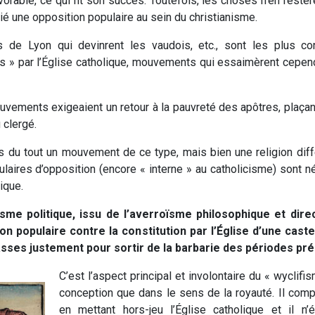
vorable, ce qui fit son succès. Toutefois, les choses n’en restèr
rié une opposition populaire au sein du christianisme.
 de Lyon qui devinrent les vaudois, etc., sont les plus c
» par l’Église catholique, mouvements qui essaimèrent cepen
vements exigeaient un retour à la pauvreté des apôtres, plaçant
 clergé.
 pas du tout un mouvement de ce type, mais bien une religion dif
ires d’opposition (encore « interne » au catholicisme) sont nés
ique.
oïsme politique, issu de l’averroïsme philosophique et dire
tion populaire contre la constitution par l’Église d’une ca
masses justement pour sortir de la barbarie des périodes pr
C’est l’aspect principal et involontaire du « wyclifi
conception que dans le sens de la royauté. Il comp
en mettant hors-jeu l’Église catholique et il n’