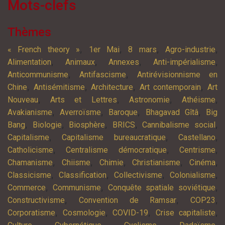
Mots-clefs
Thèmes
,
,
,
,
« French theory »
1er Mai
8 mars
Agro-industrie
,
,
,
,
Alimentation
Animaux
Annexes
Anti-impérialisme
,
,
Anticommunisme
Antifascisme
Antirévisionnisme en
,
,
,
,
Chine
Antisémitisme
Architecture
Art contemporain
Art
,
,
,
,
Nouveau
Arts et Lettres
Astronomie
Athéisme
,
,
,
,
Avakianisme
Averroïsme
Baroque
Bhagavad Gîtâ
Big
,
,
,
,
,
Bang
Biologie
Biosphère
BRICS
Cannibalisme social
,
,
,
Capitalisme
Capitalisme bureaucratique
Castellano
,
,
,
Catholicisme
Centralisme démocratique
Centrisme
,
,
,
,
,
Chamanisme
Chiisme
Chimie
Christianisme
Cinéma
,
,
,
,
Classicisme
Classification
Collectivisme
Colonialisme
,
,
,
Commerce
Communisme
Conquête spatiale soviétique
,
,
,
Constructivisme
Convention de Ramsar
COP23
,
,
,
,
Corporatisme
Cosmologie
COVID-19
Crise capitaliste