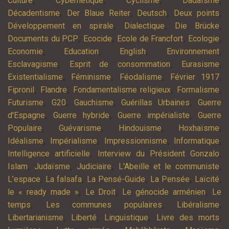
,
,
,
,
Culture
Cybernétique
Cyclisme
Dadaïsme
,
,
,
,
Décadentisme
Der Blaue Reiter
Deutsch
Deux points
,
,
,
Développement en spirale
Dialectique
Die Brücke
,
,
,
,
Documents du PCP
Ecocide
Ecole de Francfort
Ecologie
,
,
,
,
Economie
Education
English
Environnement
,
,
,
Esclavagisme
Esprit de consommation
Eurasisme
,
,
,
,
Existentialisme
Féminisme
Féodalisme
Février 1917
,
,
,
,
Fipronil
Flandre
Fondamentalisme religieux
Formalisme
,
,
,
,
Futurisme
G20
Gauchisme
Guérillas Urbaines
Guerre
,
,
,
d'Espagne
Guerre hybride
Guerre impérialiste
Guerre
,
,
,
,
Populaire
Guévarisme
Hindouisme
Hoxhaïsme
,
,
,
,
Idéalisme
Impérialisme
Impressionnisme
Informatique
,
,
Intelligence artificielle
Interview du Président Gonzalo
,
,
,
,
Islam
Judaïsme
Judiciaire
L'Abeille et le communiste
,
,
,
,
,
L’espace
La falsafa
La Pensé-Guide
La Pensée
Laïcité
,
,
,
le « ready made »
Le Droit
Le génocide arménien
Le
,
,
,
temps
Les communes populaires
Libéralisme
,
,
,
,
Libertarianisme
Liberté
Linguistique
Livre des morts