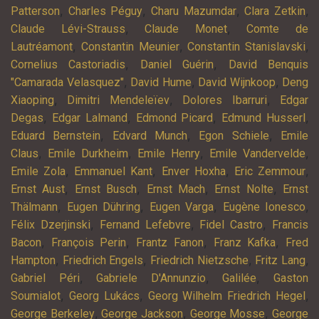
,
,
,
,
Patterson
Charles Péguy
Charu Mazumdar
Clara Zetkin
,
,
Claude Lévi-Strauss
Claude Monet
Comte de
,
,
,
Lautréamont
Constantin Meunier
Constantin Stanislavski
,
,
Cornelius Castoriadis
Daniel Guérin
David Benquis
,
,
,
"Camarada Velasquez"
David Hume
David Wijnkoop
Deng
,
,
,
Xiaoping
Dimitri Mendeleïev
Dolores Ibarruri
Edgar
,
,
,
,
Degas
Edgar Lalmand
Edmond Picard
Edmund Husserl
,
,
,
Eduard Bernstein
Edvard Munch
Egon Schiele
Emile
,
,
,
,
Claus
Emile Durkheim
Emile Henry
Emile Vandervelde
,
,
,
,
Emile Zola
Emmanuel Kant
Enver Hoxha
Eric Zemmour
,
,
,
,
Ernst Aust
Ernst Busch
Ernst Mach
Ernst Nolte
Ernst
,
,
,
,
Thälmann
Eugen Dühring
Eugen Varga
Eugène Ionesco
,
,
,
Félix Dzerjinski
Fernand Lefebvre
Fidel Castro
Francis
,
,
,
,
Bacon
François Perin
Frantz Fanon
Franz Kafka
Fred
,
,
,
,
Hampton
Friedrich Engels
Friedrich Nietzsche
Fritz Lang
,
,
,
Gabriel Péri
Gabriele D'Annunzio
Galilée
Gaston
,
,
,
Soumialot
Georg Lukács
Georg Wilhelm Friedrich Hegel
,
,
,
George Berkeley
George Jackson
George Mosse
George