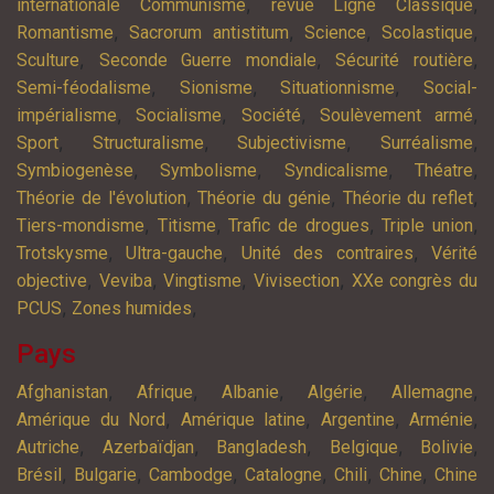
,
,
internationale Communisme
revue Ligne Classique
,
,
,
,
Romantisme
Sacrorum antistitum
Science
Scolastique
,
,
,
Sculture
Seconde Guerre mondiale
Sécurité routière
,
,
,
Semi-féodalisme
Sionisme
Situationnisme
Social-
,
,
,
,
impérialisme
Socialisme
Société
Soulèvement armé
,
,
,
,
Sport
Structuralisme
Subjectivisme
Surréalisme
,
,
,
,
Symbiogenèse
Symbolisme
Syndicalisme
Théatre
,
,
,
Théorie de l'évolution
Théorie du génie
Théorie du reflet
,
,
,
,
Tiers-mondisme
Titisme
Trafic de drogues
Triple union
,
,
,
Trotskysme
Ultra-gauche
Unité des contraires
Vérité
,
,
,
,
objective
Veviba
Vingtisme
Vivisection
XXe congrès du
,
,
PCUS
Zones humides
Pays
,
,
,
,
,
Afghanistan
Afrique
Albanie
Algérie
Allemagne
,
,
,
,
Amérique du Nord
Amérique latine
Argentine
Arménie
,
,
,
,
,
Autriche
Azerbaïdjan
Bangladesh
Belgique
Bolivie
,
,
,
,
,
,
Brésil
Bulgarie
Cambodge
Catalogne
Chili
Chine
Chine