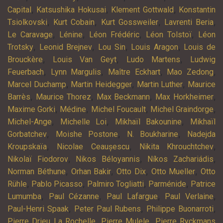
,
,
,
Capital
Katsushika Hokusai
Klement Gottwald
Konstantin
,
,
,
,
Tsiolkovski
Kurt Cobain
Kurt Gossweiler
Lavrenti Beria
,
,
,
,
Le Caravage
Lénine
Léon Frédéric
Léon Tolstoï
Léon
,
,
,
,
Trotsky
Leonid Brejnev
Lou Sin
Louis Aragon
Louis de
,
,
,
Brouckère
Louis Van Geyt
Ludo Martens
Ludwig
,
,
,
,
Feuerbach
Lynn Margulis
Maître Eckhart
Mao Zedong
,
,
,
Marcel Duchamp
Martin Heidegger
Martin Luther
Maurice
,
,
,
,
Barrès
Maurice Thorez
Max Beckmann
Max Horkheimer
,
,
,
,
Maxime Gorki
Médine
Michel Foucault
Michel Graindorge
,
,
,
Michel-Ange
Michelle Loi
Mikhaïl Bakounine
Mikhaïl
,
,
,
Gorbatchev
Moishe Postone
N. Boukharine
Nadejda
,
,
,
Kroupskaïa
Nicolae Ceaușescu
Nikita Khrouchtchev
,
,
,
Nikolaï Fiodorov
Nikos Béloyannis
Níkos Zachariádis
,
,
,
,
Norman Béthune
Orhan Bakir
Otto Dix
Otto Mueller
Otto
,
,
,
,
Rühle
Pablo Picasso
Palmiro Togliatti
Parménide
Patrice
,
,
,
,
Lumumba
Paul Cézanne
Paul Lafargue
Paul Verlaine
,
,
,
Paul-Henri Spaak
Peter Paul Rubens
Philippe Buonarroti
,
,
Pierre Drieu La Rochelle
Pierre Mulele
Pierre Ryckmans