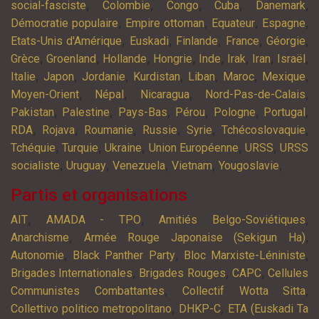
,
,
,
,
,
social-fasciste
Colombie
Congo
Cuba
Danemark
,
,
,
,
Démocratie populaire
Empire ottoman
Equateur
Espagne
,
,
,
,
,
Etats-Unis d'Amérique
Euskadi
Finlande
France
Géorgie
,
,
,
,
,
,
,
,
Grèce
Groenland
Hollande
Hongrie
Inde
Irak
Iran
Israël
,
,
,
,
,
,
,
Italie
Japon
Jordanie
Kurdistan
Liban
Maroc
Mexique
,
,
,
,
Moyen-Orient
Népal
Nicaragua
Nord-Pas-de-Calais
,
,
,
,
,
,
Pakistan
Palestine
Pays-Bas
Pérou
Pologne
Portugal
,
,
,
,
,
,
RDA
Rojava
Roumanie
Russie
Syrie
Tchécoslovaquie
,
,
,
,
,
Tchéquie
Turquie
Ukraine
Union Européenne
URSS
URSS
,
,
,
,
,
socialiste
Uruguay
Venezuela
Vietnam
Yougoslavie
Partis et organisations
,
,
,
AIT
AMADA - TPO
Amitiés Belgo-Soviétiques
,
,
Anarchisme
Armée Rouge Japonaise (Sekigun Ha)
,
,
,
Autonomie
Black Panther Party
Bloc Marxiste-Léniniste
,
,
,
Brigades Internationales
Brigades Rouges
CAPC
Cellules
,
,
Communistes Combattantes
Collectif Wotta Sitta
,
,
Collettivo politico metropolitano
DHKP-C
ETA (Euskadi Ta