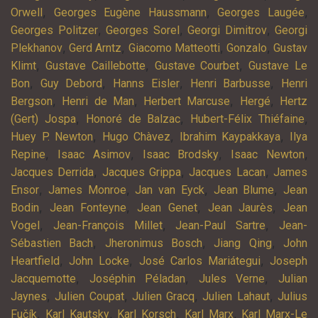
,
,
,
Orwell
Georges Eugène Haussmann
Georges Laugée
,
,
,
Georges Politzer
Georges Sorel
Georgi Dimitrov
Georgi
,
,
,
,
Plekhanov
Gerd Arntz
Giacomo Matteotti
Gonzalo
Gustav
,
,
,
Klimt
Gustave Caillebotte
Gustave Courbet
Gustave Le
,
,
,
,
Bon
Guy Debord
Hanns Eisler
Henri Barbusse
Henri
,
,
,
,
Bergson
Henri de Man
Herbert Marcuse
Hergé
Hertz
,
,
,
(Gert) Jospa
Honoré de Balzac
Hubert-Félix Thiéfaine
,
,
,
Huey P. Newton
Hugo Chàvez
Ibrahim Kaypakkaya
Ilya
,
,
,
,
Repine
Isaac Asimov
Isaac Brodsky
Isaac Newton
,
,
,
Jacques Derrida
Jacques Grippa
Jacques Lacan
James
,
,
,
,
Ensor
James Monroe
Jan van Eyck
Jean Blume
Jean
,
,
,
,
Bodin
Jean Fonteyne
Jean Genet
Jean Jaurès
Jean
,
,
,
Vogel
Jean-François Millet
Jean-Paul Sartre
Jean-
,
,
,
Sébastien Bach
Jheronimus Bosch
Jiang Qing
John
,
,
,
Heartfield
John Locke
José Carlos Mariátegui
Joseph
,
,
,
Jacquemotte
Joséphin Péladan
Jules Verne
Julian
,
,
,
,
Jaynes
Julien Coupat
Julien Gracq
Julien Lahaut
Julius
,
,
,
,
Fučík
Karl Kautsky
Karl Korsch
Karl Marx
Karl Marx-Le