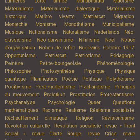
,
,
,
,
Lumières
Lutte armée
Mahâbhârata
Maoïsme
,
,
Matérialisme
Matérialisme dialectique
Matérialisme
,
,
,
,
historique
Matière vivante
Matriarcat
Migration
,
,
,
,
Monarchie
Monisme
Monothéisme
Municipalisme
,
,
,
,
Musique
Nationalisme
Naturalisme
Nederlands
Néo-
,
,
,
,
classicisme
Néo-darwinisme
Nihilisme
Noël
Notion
,
,
,
,
d’organisation
Notion de reflet
Nucléaire
Octobre 1917
,
,
,
,
Opportunisme
Patriarcat
Patriotisme
Pédagogie
,
,
,
Peinture
Petite-bourgeoisie
Phénoménologie
,
,
,
Philosophie
Photosynthèse
Physique
Physique
,
,
,
,
,
quantique
Planification
Poésie
Politique
Polythéisme
,
,
,
Positivisme
Post-modernisme
Prachandisme
Principes
,
,
,
,
du mouvement
Proletkult
Prostitution
Protestantisme
,
,
,
Psychanalyse
Psychologie
Queer
Questions
,
,
,
,
mathématiques
Racisme
Réalisme
Réalisme socialiste
,
,
,
Réchauffement climatique
Religion
Révisionnisme
,
,
Révolution culturelle
Révolution socialiste
revue « Front
,
,
,
Social »
revue Clarté Rouge
revue Crise
revue