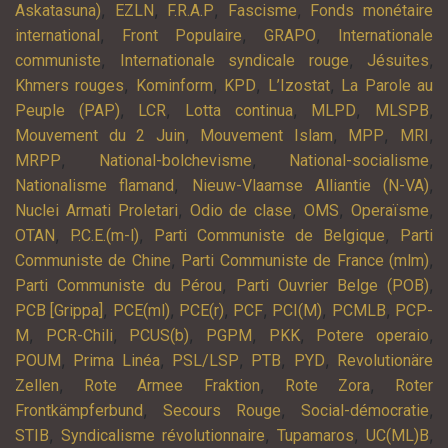
,
,
,
,
Askatasuna)
EZLN
F.R.A.P
Fascisme
Fonds monétaire
,
,
,
international
Front Populaire
GRAPO
Internationale
,
,
,
communiste
Internationale syndicale rouge
Jésuites
,
,
,
,
Khmers rouges
Kominform
KPD
L’Izostat
La Parole au
,
,
,
,
,
Peuple (PAP)
LCR
Lotta continua
MLPD
MLSPB
,
,
,
,
Mouvement du 2 Juin
Mouvement Islam
MPP
MRI
,
,
,
MRPP
National-bolchevisme
National-socialisme
,
,
Nationalisme flamand
Nieuw-Vlaamse Alliantie (N-VA)
,
,
,
,
Nuclei Armati Proletari
Odio de clase
OMS
Operaïsme
,
,
,
OTAN
P.C.E.(m-l)
Parti Communiste de Belgique
Parti
,
,
Communiste de Chine
Parti Communiste de France (mlm)
,
,
Parti Communiste du Pérou
Parti Ouvrier Belge (POB)
,
,
,
,
,
,
PCB [Grippa]
PCE(ml)
PCE(r)
PCF
PCI(M)
PCMLB
PCP-
,
,
,
,
,
,
M
PCR-Chili
PCUS(b)
PGPM
PKK
Potere operaio
,
,
,
,
,
POUM
Prima Linéa
PSL/LSP
PTB
PYD
Revolutionäre
,
,
,
Zellen
Rote Armee Fraktion
Rote Zora
Roter
,
,
,
Frontkämpferbund
Secours Rouge
Social-démocratie
,
,
,
,
STIB
Syndicalisme révolutionnaire
Tupamaros
UC(ML)B