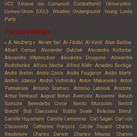
,
UCC (Unione dei Comunisti Combattenti)
Universités-
,
,
Usines-Union (UUU)
Weather Underground
Young Lords
,
Party
Personnalités
,
,
,
,
,
« A. Neuberg »
Akram Yari
Al-Fârâbî
Al-Kindi
Alain Badiou
,
,
,
Albert Camus
Alexander Dubček
Alexandra Kollontai
,
,
Alexandre d’Aphrodise
Alexandre Douguine
Alexandre
,
,
,
,
Rodtchenko
Alfons Mucha
Alfred Klahr
Amadeo Bordiga
,
,
,
,
André Breton
André Cools
André Fougeron
André Marty
,
,
,
Andreï Jdanov
Andreï Vichinsky
Anton Makarenko
Anton
,
,
,
,
Pannekoek
Antonio Gramsci
Antonio Labriola
Aristote
,
,
,
,
Arthur Rimbaud
August Bebel
Averroès
Avicenne
Baruch
,
,
,
Spinoza
Benedetto Croce
Benito Mussolini
Bertolt
,
,
,
,
Brecht
Bob Claessens
Bobby Seale
Boleslav Bierut
,
,
,
Camille Huysmans
Camille Lemonnier
Carl Sagan
Carl von
,
,
,
Clausewitz
Catherine François
Cécile Douard
Charles
,
,
,
Baudelaire
Charles Darwin
Charles Mauras
Charles