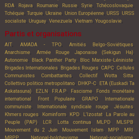
,
,
,
,
,
,
RDA
Rojava
Roumanie
Russie
Syrie
Tchécoslovaquie
,
,
,
,
,
Tchéquie
Turquie
Ukraine
Union Européenne
URSS
URSS
,
,
,
,
,
socialiste
Uruguay
Venezuela
Vietnam
Yougoslavie
Partis et organisations
,
,
,
AIT
AMADA - TPO
Amitiés Belgo-Soviétiques
,
,
Anarchisme
Armée Rouge Japonaise (Sekigun Ha)
,
,
,
Autonomie
Black Panther Party
Bloc Marxiste-Léniniste
,
,
,
Brigades Internationales
Brigades Rouges
CAPC
Cellules
,
,
Communistes Combattantes
Collectif Wotta Sitta
,
,
Collettivo politico metropolitano
DHKP-C
ETA (Euskadi Ta
,
,
,
,
Askatasuna)
EZLN
F.R.A.P
Fascisme
Fonds monétaire
,
,
,
international
Front Populaire
GRAPO
Internationale
,
,
,
communiste
Internationale syndicale rouge
Jésuites
,
,
,
,
Khmers rouges
Kominform
KPD
L’Izostat
La Parole au
,
,
,
,
,
Peuple (PAP)
LCR
Lotta continua
MLPD
MLSPB
,
,
,
,
Mouvement du 2 Juin
Mouvement Islam
MPP
MRI
,
,
,
MRPP
National-bolchevisme
National-socialisme