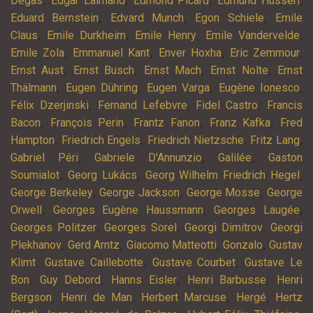
,
,
,
,
Degas
Edgar Lalmand
Edmond Picard
Edmund Husserl
,
,
,
Eduard Bernstein
Edvard Munch
Egon Schiele
Emile
,
,
,
,
Claus
Emile Durkheim
Emile Henry
Emile Vandervelde
,
,
,
,
Emile Zola
Emmanuel Kant
Enver Hoxha
Eric Zemmour
,
,
,
,
Ernst Aust
Ernst Busch
Ernst Mach
Ernst Nolte
Ernst
,
,
,
,
Thälmann
Eugen Dühring
Eugen Varga
Eugène Ionesco
,
,
,
Félix Dzerjinski
Fernand Lefebvre
Fidel Castro
Francis
,
,
,
,
Bacon
François Perin
Frantz Fanon
Franz Kafka
Fred
,
,
,
,
Hampton
Friedrich Engels
Friedrich Nietzsche
Fritz Lang
,
,
,
Gabriel Péri
Gabriele D'Annunzio
Galilée
Gaston
,
,
,
Soumialot
Georg Lukács
Georg Wilhelm Friedrich Hegel
,
,
,
George Berkeley
George Jackson
George Mosse
George
,
,
,
Orwell
Georges Eugène Haussmann
Georges Laugée
,
,
,
Georges Politzer
Georges Sorel
Georgi Dimitrov
Georgi
,
,
,
,
Plekhanov
Gerd Arntz
Giacomo Matteotti
Gonzalo
Gustav
,
,
,
Klimt
Gustave Caillebotte
Gustave Courbet
Gustave Le
,
,
,
,
Bon
Guy Debord
Hanns Eisler
Henri Barbusse
Henri
,
,
,
,
Bergson
Henri de Man
Herbert Marcuse
Hergé
Hertz