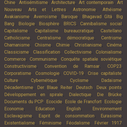
,
,
,
,
Chine
Antisémitisme
Architecture
Art contemporain
Art
,
,
,
,
Nouveau
Arts et Lettres
Astronomie
Athéisme
,
,
,
,
Avakianisme
Averroïsme
Baroque
Bhagavad Gîtâ
Big
,
,
,
,
,
Bang
Biologie
Biosphère
BRICS
Cannibalisme social
,
,
,
Capitalisme
Capitalisme bureaucratique
Castellano
,
,
,
Catholicisme
Centralisme démocratique
Centrisme
,
,
,
,
,
Chamanisme
Chiisme
Chimie
Christianisme
Cinéma
,
,
,
,
Classicisme
Classification
Collectivisme
Colonialisme
,
,
,
Commerce
Communisme
Conquête spatiale soviétique
,
,
,
Constructivisme
Convention de Ramsar
COP23
,
,
,
,
Corporatisme
Cosmologie
COVID-19
Crise capitaliste
,
,
,
,
Culture
Cybernétique
Cyclisme
Dadaïsme
,
,
,
,
Décadentisme
Der Blaue Reiter
Deutsch
Deux points
,
,
,
Développement en spirale
Dialectique
Die Brücke
,
,
,
,
Documents du PCP
Ecocide
Ecole de Francfort
Ecologie
,
,
,
,
Economie
Education
English
Environnement
,
,
,
Esclavagisme
Esprit de consommation
Eurasisme
,
,
,
,
Existentialisme
Féminisme
Féodalisme
Février 1917