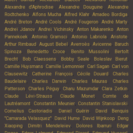
,
,
Alexandre d’Aphrodise
Alexandre Douguine
Alexandre
,
,
,
,
Rodtchenko
Alfons Mucha
Alfred Klahr
Amadeo Bordiga
,
,
,
,
André Breton
André Cools
André Fougeron
André Marty
,
,
,
Andreï Jdanov
Andreï Vichinsky
Anton Makarenko
Anton
,
,
,
,
Pannekoek
Antonio Gramsci
Antonio Labriola
Aristote
,
,
,
,
Arthur Rimbaud
August Bebel
Averroès
Avicenne
Baruch
,
,
,
Spinoza
Benedetto Croce
Benito Mussolini
Bertolt
,
,
,
,
Brecht
Bob Claessens
Bobby Seale
Boleslav Bierut
,
,
,
Camille Huysmans
Camille Lemonnier
Carl Sagan
Carl von
,
,
,
Clausewitz
Catherine François
Cécile Douard
Charles
,
,
,
Baudelaire
Charles Darwin
Charles Mauras
Charles
,
,
,
,
Patterson
Charles Péguy
Charu Mazumdar
Clara Zetkin
,
,
Claude Lévi-Strauss
Claude Monet
Comte de
,
,
,
Lautréamont
Constantin Meunier
Constantin Stanislavski
,
,
Cornelius Castoriadis
Daniel Guérin
David Benquis
,
,
,
"Camarada Velasquez"
David Hume
David Wijnkoop
Deng
,
,
,
Xiaoping
Dimitri Mendeleïev
Dolores Ibarruri
Edgar