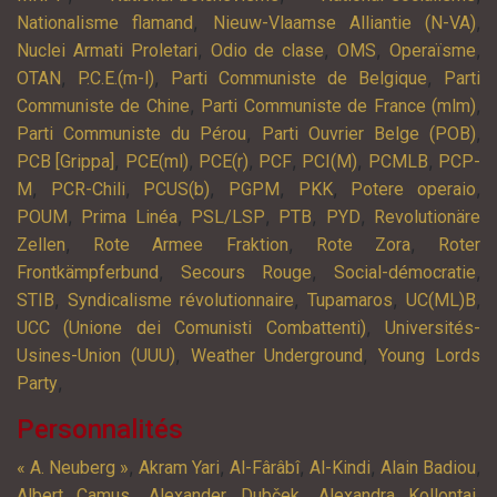
,
,
Nationalisme flamand
Nieuw-Vlaamse Alliantie (N-VA)
,
,
,
,
Nuclei Armati Proletari
Odio de clase
OMS
Operaïsme
,
,
,
OTAN
P.C.E.(m-l)
Parti Communiste de Belgique
Parti
,
,
Communiste de Chine
Parti Communiste de France (mlm)
,
,
Parti Communiste du Pérou
Parti Ouvrier Belge (POB)
,
,
,
,
,
,
PCB [Grippa]
PCE(ml)
PCE(r)
PCF
PCI(M)
PCMLB
PCP-
,
,
,
,
,
,
M
PCR-Chili
PCUS(b)
PGPM
PKK
Potere operaio
,
,
,
,
,
POUM
Prima Linéa
PSL/LSP
PTB
PYD
Revolutionäre
,
,
,
Zellen
Rote Armee Fraktion
Rote Zora
Roter
,
,
,
Frontkämpferbund
Secours Rouge
Social-démocratie
,
,
,
,
STIB
Syndicalisme révolutionnaire
Tupamaros
UC(ML)B
,
UCC (Unione dei Comunisti Combattenti)
Universités-
,
,
Usines-Union (UUU)
Weather Underground
Young Lords
,
Party
Personnalités
,
,
,
,
,
« A. Neuberg »
Akram Yari
Al-Fârâbî
Al-Kindi
Alain Badiou
,
,
,
Albert Camus
Alexander Dubček
Alexandra Kollontai