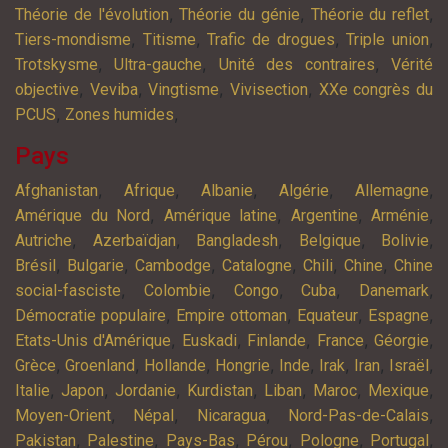
,
,
,
Théorie de l'évolution
Théorie du génie
Théorie du reflet
,
,
,
,
Tiers-mondisme
Titisme
Trafic de drogues
Triple union
,
,
,
Trotskysme
Ultra-gauche
Unité des contraires
Vérité
,
,
,
,
objective
Veviba
Vingtisme
Vivisection
XXe congrès du
,
,
PCUS
Zones humides
Pays
,
,
,
,
,
Afghanistan
Afrique
Albanie
Algérie
Allemagne
,
,
,
,
Amérique du Nord
Amérique latine
Argentine
Arménie
,
,
,
,
,
Autriche
Azerbaïdjan
Bangladesh
Belgique
Bolivie
,
,
,
,
,
,
Brésil
Bulgarie
Cambodge
Catalogne
Chili
Chine
Chine
,
,
,
,
,
social-fasciste
Colombie
Congo
Cuba
Danemark
,
,
,
,
Démocratie populaire
Empire ottoman
Equateur
Espagne
,
,
,
,
,
Etats-Unis d'Amérique
Euskadi
Finlande
France
Géorgie
,
,
,
,
,
,
,
,
Grèce
Groenland
Hollande
Hongrie
Inde
Irak
Iran
Israël
,
,
,
,
,
,
,
Italie
Japon
Jordanie
Kurdistan
Liban
Maroc
Mexique
,
,
,
,
Moyen-Orient
Népal
Nicaragua
Nord-Pas-de-Calais
,
,
,
,
,
,
Pakistan
Palestine
Pays-Bas
Pérou
Pologne
Portugal