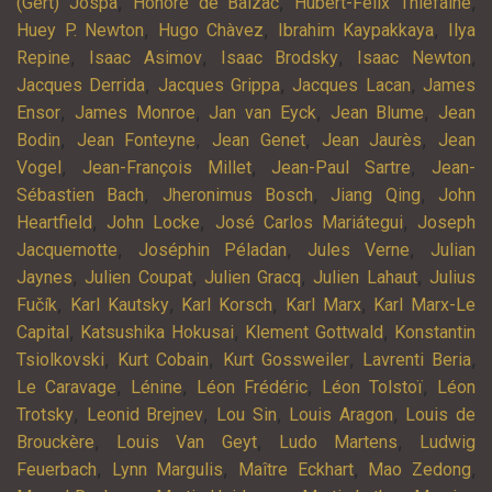
,
,
,
(Gert) Jospa
Honoré de Balzac
Hubert-Félix Thiéfaine
,
,
,
Huey P. Newton
Hugo Chàvez
Ibrahim Kaypakkaya
Ilya
,
,
,
,
Repine
Isaac Asimov
Isaac Brodsky
Isaac Newton
,
,
,
Jacques Derrida
Jacques Grippa
Jacques Lacan
James
,
,
,
,
Ensor
James Monroe
Jan van Eyck
Jean Blume
Jean
,
,
,
,
Bodin
Jean Fonteyne
Jean Genet
Jean Jaurès
Jean
,
,
,
Vogel
Jean-François Millet
Jean-Paul Sartre
Jean-
,
,
,
Sébastien Bach
Jheronimus Bosch
Jiang Qing
John
,
,
,
Heartfield
John Locke
José Carlos Mariátegui
Joseph
,
,
,
Jacquemotte
Joséphin Péladan
Jules Verne
Julian
,
,
,
,
Jaynes
Julien Coupat
Julien Gracq
Julien Lahaut
Julius
,
,
,
,
Fučík
Karl Kautsky
Karl Korsch
Karl Marx
Karl Marx-Le
,
,
,
Capital
Katsushika Hokusai
Klement Gottwald
Konstantin
,
,
,
,
Tsiolkovski
Kurt Cobain
Kurt Gossweiler
Lavrenti Beria
,
,
,
,
Le Caravage
Lénine
Léon Frédéric
Léon Tolstoï
Léon
,
,
,
,
Trotsky
Leonid Brejnev
Lou Sin
Louis Aragon
Louis de
,
,
,
Brouckère
Louis Van Geyt
Ludo Martens
Ludwig
,
,
,
,
Feuerbach
Lynn Margulis
Maître Eckhart
Mao Zedong