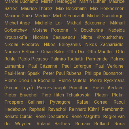
,
,
,
Marcel Duchamp
Martin Heidegger
Martin Luther
Maurice
,
,
,
,
Barrès
Maurice Thorez
Max Beckmann
Max Horkheimer
,
,
,
,
Maxime Gorki
Médine
Michel Foucault
Michel Graindorge
,
,
,
Michel-Ange
Michelle Loi
Mikhaïl Bakounine
Mikhaïl
,
,
,
Gorbatchev
Moishe Postone
N. Boukharine
Nadejda
,
,
,
Kroupskaïa
Nicolae Ceaușescu
Nikita Khrouchtchev
,
,
,
Nikolaï Fiodorov
Nikos Béloyannis
Níkos Zachariádis
,
,
,
,
Norman Béthune
Orhan Bakir
Otto Dix
Otto Mueller
Otto
,
,
,
,
Rühle
Pablo Picasso
Palmiro Togliatti
Parménide
Patrice
,
,
,
,
Lumumba
Paul Cézanne
Paul Lafargue
Paul Verlaine
,
,
,
Paul-Henri Spaak
Peter Paul Rubens
Philippe Buonarroti
,
,
Pierre Drieu La Rochelle
Pierre Mulele
Pierre Ryckmans
,
,
,
(Simon Leys)
Pierre-Joseph Proudhon
Pieter Aertsen
,
,
,
,
Pieter Brueghel
Piotr Ilitch Tchaïkovski
Platon
Plotin
,
,
,
Prospero Gallinari
Pythagore
Rafael Correa
Raoul
,
,
,
,
,
Hedebouw
Raphaël
Ravachol
Reinhard Kühnl
Rembrandt
,
,
,
Renato Curcio
René Descartes
René Magritte
Rogier van
,
,
,
der Weyden
Roland Barthes
Romain Rolland
Rosa