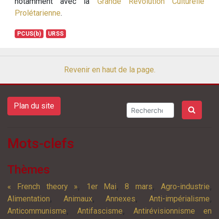
notamment avec la
Grande Révolution Culturelle
Prolétarienne
.
PCUS(b)
URSS
Revenir en haut de la page.
Plan du site
Mots-clefs
Thèmes
,
,
,
,
« French theory »
1er Mai
8 mars
Agro-industrie
,
,
,
,
Alimentation
Animaux
Annexes
Anti-impérialisme
,
,
Anticommunisme
Antifascisme
Antirévisionnisme en