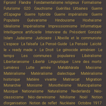
,
,
,
,
Fipronil
Flandre
Fondamentalisme religieux
Formalisme
,
,
,
,
Futurisme
G20
Gauchisme
Guérillas Urbaines
Guerre
,
,
,
d'Espagne
Guerre hybride
Guerre impérialiste
Guerre
,
,
,
,
Populaire
Guévarisme
Hindouisme
Hoxhaïsme
,
,
,
,
Idéalisme
Impérialisme
Impressionnisme
Informatique
,
,
Intelligence artificielle
Interview du Président Gonzalo
,
,
,
,
Islam
Judaïsme
Judiciaire
L'Abeille et le communiste
,
,
,
,
,
L’espace
La falsafa
La Pensé-Guide
La Pensée
Laïcité
,
,
,
le « ready made »
Le Droit
Le génocide arménien
Le
,
,
,
temps
Les communes populaires
Libéralisme
,
,
,
,
Libertarianisme
Liberté
Linguistique
Livre des morts
,
,
,
,
Lumières
Lutte armée
Mahâbhârata
Maoïsme
,
,
Matérialisme
Matérialisme dialectique
Matérialisme
,
,
,
,
historique
Matière vivante
Matriarcat
Migration
,
,
,
,
Monarchie
Monisme
Monothéisme
Municipalisme
,
,
,
,
Musique
Nationalisme
Naturalisme
Nederlands
Néo-
,
,
,
,
classicisme
Néo-darwinisme
Nihilisme
Noël
Notion
,
,
,
,
d’organisation
Notion de reflet
Nucléaire
Octobre 1917