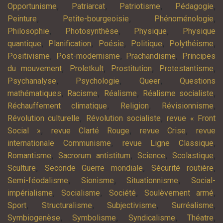
,
,
,
,
Opportunisme
Patriarcat
Patriotisme
Pédagogie
,
,
,
Peinture
Petite-bourgeoisie
Phénoménologie
,
,
,
Philosophie
Photosynthèse
Physique
Physique
,
,
,
,
,
quantique
Planification
Poésie
Politique
Polythéisme
,
,
,
Positivisme
Post-modernisme
Prachandisme
Principes
,
,
,
,
du mouvement
Proletkult
Prostitution
Protestantisme
,
,
,
Psychanalyse
Psychologie
Queer
Questions
,
,
,
,
mathématiques
Racisme
Réalisme
Réalisme socialiste
,
,
,
Réchauffement climatique
Religion
Révisionnisme
,
,
Révolution culturelle
Révolution socialiste
revue « Front
,
,
,
Social »
revue Clarté Rouge
revue Crise
revue
,
,
internationale Communisme
revue Ligne Classique
,
,
,
,
Romantisme
Sacrorum antistitum
Science
Scolastique
,
,
,
Sculture
Seconde Guerre mondiale
Sécurité routière
,
,
,
Semi-féodalisme
Sionisme
Situationnisme
Social-
,
,
,
,
impérialisme
Socialisme
Société
Soulèvement armé
,
,
,
,
Sport
Structuralisme
Subjectivisme
Surréalisme
,
,
,
,
Symbiogenèse
Symbolisme
Syndicalisme
Théatre