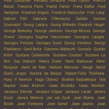
,
,
,
Félix Dzerjinski
Fernand Lefebvre
Fidel Castro
Francis
,
,
,
,
Bacon
François Perin
Frantz Fanon
Franz Kafka
Fred
,
,
,
,
Hampton
Friedrich Engels
Friedrich Nietzsche
Fritz Lang
,
,
,
Gabriel Péri
Gabriele D'Annunzio
Galilée
Gaston
,
,
,
Soumialot
Georg Lukács
Georg Wilhelm Friedrich Hegel
,
,
,
George Berkeley
George Jackson
George Mosse
George
,
,
,
Orwell
Georges Eugène Haussmann
Georges Laugée
,
,
,
Georges Politzer
Georges Sorel
Georgi Dimitrov
Georgi
,
,
,
,
Plekhanov
Gerd Arntz
Giacomo Matteotti
Gonzalo
Gustav
,
,
,
Klimt
Gustave Caillebotte
Gustave Courbet
Gustave Le
,
,
,
,
Bon
Guy Debord
Hanns Eisler
Henri Barbusse
Henri
,
,
,
,
Bergson
Henri de Man
Herbert Marcuse
Hergé
Hertz
,
,
,
(Gert) Jospa
Honoré de Balzac
Hubert-Félix Thiéfaine
,
,
,
Huey P. Newton
Hugo Chàvez
Ibrahim Kaypakkaya
Ilya
,
,
,
,
Repine
Isaac Asimov
Isaac Brodsky
Isaac Newton
,
,
,
Jacques Derrida
Jacques Grippa
Jacques Lacan
James
,
,
,
,
Ensor
James Monroe
Jan van Eyck
Jean Blume
Jean
,
,
,
,
Bodin
Jean Fonteyne
Jean Genet
Jean Jaurès
Jean