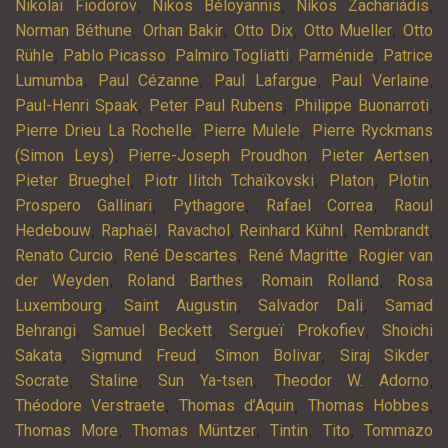
,
,
,
Nikolaï Fiodorov
Nikos Béloyannis
Níkos Zachariádis
,
,
,
,
Norman Béthune
Orhan Bakir
Otto Dix
Otto Mueller
Otto
,
,
,
,
Rühle
Pablo Picasso
Palmiro Togliatti
Parménide
Patrice
,
,
,
,
Lumumba
Paul Cézanne
Paul Lafargue
Paul Verlaine
,
,
,
Paul-Henri Spaak
Peter Paul Rubens
Philippe Buonarroti
,
,
Pierre Drieu La Rochelle
Pierre Mulele
Pierre Ryckmans
,
,
,
(Simon Leys)
Pierre-Joseph Proudhon
Pieter Aertsen
,
,
,
,
Pieter Brueghel
Piotr Ilitch Tchaïkovski
Platon
Plotin
,
,
,
Prospero Gallinari
Pythagore
Rafael Correa
Raoul
,
,
,
,
,
Hedebouw
Raphaël
Ravachol
Reinhard Kühnl
Rembrandt
,
,
,
Renato Curcio
René Descartes
René Magritte
Rogier van
,
,
,
der Weyden
Roland Barthes
Romain Rolland
Rosa
,
,
,
Luxembourg
Saint Augustin
Salvador Dali
Samad
,
,
,
Behrangi
Samuel Beckett
Sergueï Prokofiev
Shoichi
,
,
,
,
Sakata
Sigmund Freud
Simon Bolivar
Siraj Sikder
,
,
,
,
Socrate
Staline
Sun Ya-tsen
Theodor W. Adorno
,
,
,
Théodore Verstraete
Thomas d’Aquin
Thomas Hobbes
,
,
,
,
Thomas More
Thomas Müntzer
Tintin
Tito
Tommazo