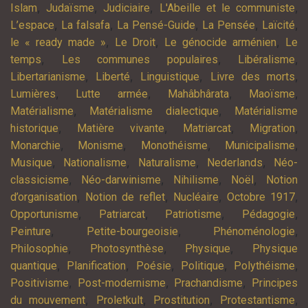
,
,
,
,
Islam
Judaïsme
Judiciaire
L'Abeille et le communiste
,
,
,
,
,
L’espace
La falsafa
La Pensé-Guide
La Pensée
Laïcité
,
,
,
le « ready made »
Le Droit
Le génocide arménien
Le
,
,
,
temps
Les communes populaires
Libéralisme
,
,
,
,
Libertarianisme
Liberté
Linguistique
Livre des morts
,
,
,
,
Lumières
Lutte armée
Mahâbhârata
Maoïsme
,
,
Matérialisme
Matérialisme dialectique
Matérialisme
,
,
,
,
historique
Matière vivante
Matriarcat
Migration
,
,
,
,
Monarchie
Monisme
Monothéisme
Municipalisme
,
,
,
,
Musique
Nationalisme
Naturalisme
Nederlands
Néo-
,
,
,
,
classicisme
Néo-darwinisme
Nihilisme
Noël
Notion
,
,
,
,
d’organisation
Notion de reflet
Nucléaire
Octobre 1917
,
,
,
,
Opportunisme
Patriarcat
Patriotisme
Pédagogie
,
,
,
Peinture
Petite-bourgeoisie
Phénoménologie
,
,
,
Philosophie
Photosynthèse
Physique
Physique
,
,
,
,
,
quantique
Planification
Poésie
Politique
Polythéisme
,
,
,
Positivisme
Post-modernisme
Prachandisme
Principes
,
,
,
,
du mouvement
Proletkult
Prostitution
Protestantisme