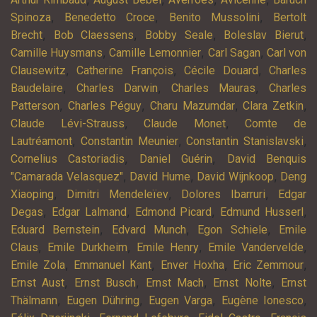
,
,
,
Spinoza
Benedetto Croce
Benito Mussolini
Bertolt
,
,
,
,
Brecht
Bob Claessens
Bobby Seale
Boleslav Bierut
,
,
,
Camille Huysmans
Camille Lemonnier
Carl Sagan
Carl von
,
,
,
Clausewitz
Catherine François
Cécile Douard
Charles
,
,
,
Baudelaire
Charles Darwin
Charles Mauras
Charles
,
,
,
,
Patterson
Charles Péguy
Charu Mazumdar
Clara Zetkin
,
,
Claude Lévi-Strauss
Claude Monet
Comte de
,
,
,
Lautréamont
Constantin Meunier
Constantin Stanislavski
,
,
Cornelius Castoriadis
Daniel Guérin
David Benquis
,
,
,
"Camarada Velasquez"
David Hume
David Wijnkoop
Deng
,
,
,
Xiaoping
Dimitri Mendeleïev
Dolores Ibarruri
Edgar
,
,
,
,
Degas
Edgar Lalmand
Edmond Picard
Edmund Husserl
,
,
,
Eduard Bernstein
Edvard Munch
Egon Schiele
Emile
,
,
,
,
Claus
Emile Durkheim
Emile Henry
Emile Vandervelde
,
,
,
,
Emile Zola
Emmanuel Kant
Enver Hoxha
Eric Zemmour
,
,
,
,
Ernst Aust
Ernst Busch
Ernst Mach
Ernst Nolte
Ernst
,
,
,
,
Thälmann
Eugen Dühring
Eugen Varga
Eugène Ionesco