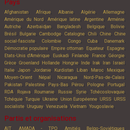
Pays
,
,
,
,
,
Afghanistan
Afrique
Albanie
Algérie
Allemagne
,
,
,
,
Amérique du Nord
Amérique latine
Argentine
Arménie
,
,
,
,
,
Autriche
Azerbaïdjan
Bangladesh
Belgique
Bolivie
,
,
,
,
,
,
Brésil
Bulgarie
Cambodge
Catalogne
Chili
Chine
Chine
,
,
,
,
,
social-fasciste
Colombie
Congo
Cuba
Danemark
,
,
,
,
Démocratie populaire
Empire ottoman
Equateur
Espagne
,
,
,
,
,
Etats-Unis d'Amérique
Euskadi
Finlande
France
Géorgie
,
,
,
,
,
,
,
,
Grèce
Groenland
Hollande
Hongrie
Inde
Irak
Iran
Israël
,
,
,
,
,
,
,
Italie
Japon
Jordanie
Kurdistan
Liban
Maroc
Mexique
,
,
,
,
Moyen-Orient
Népal
Nicaragua
Nord-Pas-de-Calais
,
,
,
,
,
,
Pakistan
Palestine
Pays-Bas
Pérou
Pologne
Portugal
,
,
,
,
,
,
RDA
Rojava
Roumanie
Russie
Syrie
Tchécoslovaquie
,
,
,
,
,
Tchéquie
Turquie
Ukraine
Union Européenne
URSS
URSS
,
,
,
,
,
socialiste
Uruguay
Venezuela
Vietnam
Yougoslavie
Partis et organisations
,
,
,
AIT
AMADA - TPO
Amitiés Belgo-Soviétiques