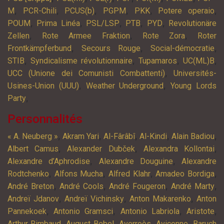
,
,
,
,
,
,
M
PCR-Chili
PCUS(b)
PGPM
PKK
Potere operaio
,
,
,
,
,
POUM
Prima Linéa
PSL/LSP
PTB
PYD
Revolutionäre
,
,
,
Zellen
Rote Armee Fraktion
Rote Zora
Roter
,
,
,
Frontkämpferbund
Secours Rouge
Social-démocratie
,
,
,
,
STIB
Syndicalisme révolutionnaire
Tupamaros
UC(ML)B
,
UCC (Unione dei Comunisti Combattenti)
Universités-
,
,
Usines-Union (UUU)
Weather Underground
Young Lords
,
Party
Personnalités
,
,
,
,
,
« A. Neuberg »
Akram Yari
Al-Fârâbî
Al-Kindi
Alain Badiou
,
,
,
Albert Camus
Alexander Dubček
Alexandra Kollontai
,
,
Alexandre d’Aphrodise
Alexandre Douguine
Alexandre
,
,
,
,
Rodtchenko
Alfons Mucha
Alfred Klahr
Amadeo Bordiga
,
,
,
,
André Breton
André Cools
André Fougeron
André Marty
,
,
,
Andreï Jdanov
Andreï Vichinsky
Anton Makarenko
Anton
,
,
,
,
Pannekoek
Antonio Gramsci
Antonio Labriola
Aristote
,
,
,
,
Arthur Rimbaud
August Bebel
Averroès
Avicenne
Baruch