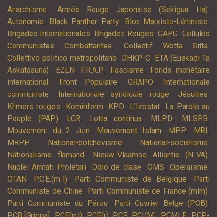
,
,
Anarchisme
Armée Rouge Japonaise (Sekigun Ha)
,
,
,
Autonomie
Black Panther Party
Bloc Marxiste-Léniniste
,
,
,
Brigades Internationales
Brigades Rouges
CAPC
Cellules
,
,
Communistes Combattantes
Collectif Wotta Sitta
,
,
Collettivo politico metropolitano
DHKP-C
ETA (Euskadi Ta
,
,
,
,
Askatasuna)
EZLN
F.R.A.P
Fascisme
Fonds monétaire
,
,
,
international
Front Populaire
GRAPO
Internationale
,
,
,
communiste
Internationale syndicale rouge
Jésuites
,
,
,
,
Khmers rouges
Kominform
KPD
L’Izostat
La Parole au
,
,
,
,
,
Peuple (PAP)
LCR
Lotta continua
MLPD
MLSPB
,
,
,
,
Mouvement du 2 Juin
Mouvement Islam
MPP
MRI
,
,
,
MRPP
National-bolchevisme
National-socialisme
,
,
Nationalisme flamand
Nieuw-Vlaamse Alliantie (N-VA)
,
,
,
,
Nuclei Armati Proletari
Odio de clase
OMS
Operaïsme
,
,
,
OTAN
P.C.E.(m-l)
Parti Communiste de Belgique
Parti
,
,
Communiste de Chine
Parti Communiste de France (mlm)
,
,
Parti Communiste du Pérou
Parti Ouvrier Belge (POB)
,
,
,
,
,
,
PCB [Grippa]
PCE(ml)
PCE(r)
PCF
PCI(M)
PCMLB
PCP-