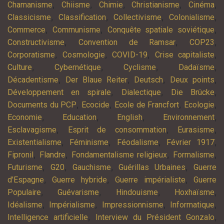
,
,
,
,
,
Chamanisme
Chiisme
Chimie
Christianisme
Cinéma
,
,
,
,
Classicisme
Classification
Collectivisme
Colonialisme
,
,
,
Commerce
Communisme
Conquête spatiale soviétique
,
,
,
Constructivisme
Convention de Ramsar
COP23
,
,
,
,
Corporatisme
Cosmologie
COVID-19
Crise capitaliste
,
,
,
,
Culture
Cybernétique
Cyclisme
Dadaïsme
,
,
,
,
Décadentisme
Der Blaue Reiter
Deutsch
Deux points
,
,
,
Développement en spirale
Dialectique
Die Brücke
,
,
,
,
Documents du PCP
Ecocide
Ecole de Francfort
Ecologie
,
,
,
,
Economie
Education
English
Environnement
,
,
,
Esclavagisme
Esprit de consommation
Eurasisme
,
,
,
,
Existentialisme
Féminisme
Féodalisme
Février 1917
,
,
,
,
Fipronil
Flandre
Fondamentalisme religieux
Formalisme
,
,
,
,
Futurisme
G20
Gauchisme
Guérillas Urbaines
Guerre
,
,
,
d'Espagne
Guerre hybride
Guerre impérialiste
Guerre
,
,
,
,
Populaire
Guévarisme
Hindouisme
Hoxhaïsme
,
,
,
,
Idéalisme
Impérialisme
Impressionnisme
Informatique
,
,
Intelligence artificielle
Interview du Président Gonzalo