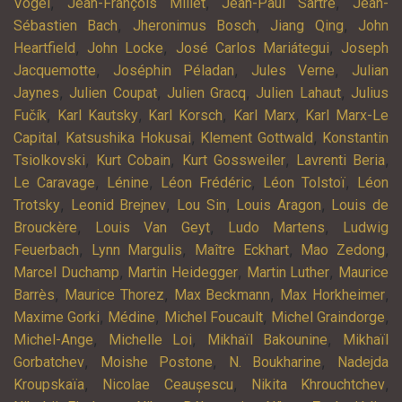
,
,
,
Vogel
Jean-François Millet
Jean-Paul Sartre
Jean-
,
,
,
Sébastien Bach
Jheronimus Bosch
Jiang Qing
John
,
,
,
Heartfield
John Locke
José Carlos Mariátegui
Joseph
,
,
,
Jacquemotte
Joséphin Péladan
Jules Verne
Julian
,
,
,
,
Jaynes
Julien Coupat
Julien Gracq
Julien Lahaut
Julius
,
,
,
,
Fučík
Karl Kautsky
Karl Korsch
Karl Marx
Karl Marx-Le
,
,
,
Capital
Katsushika Hokusai
Klement Gottwald
Konstantin
,
,
,
,
Tsiolkovski
Kurt Cobain
Kurt Gossweiler
Lavrenti Beria
,
,
,
,
Le Caravage
Lénine
Léon Frédéric
Léon Tolstoï
Léon
,
,
,
,
Trotsky
Leonid Brejnev
Lou Sin
Louis Aragon
Louis de
,
,
,
Brouckère
Louis Van Geyt
Ludo Martens
Ludwig
,
,
,
,
Feuerbach
Lynn Margulis
Maître Eckhart
Mao Zedong
,
,
,
Marcel Duchamp
Martin Heidegger
Martin Luther
Maurice
,
,
,
,
Barrès
Maurice Thorez
Max Beckmann
Max Horkheimer
,
,
,
,
Maxime Gorki
Médine
Michel Foucault
Michel Graindorge
,
,
,
Michel-Ange
Michelle Loi
Mikhaïl Bakounine
Mikhaïl
,
,
,
Gorbatchev
Moishe Postone
N. Boukharine
Nadejda
,
,
,
Kroupskaïa
Nicolae Ceaușescu
Nikita Khrouchtchev