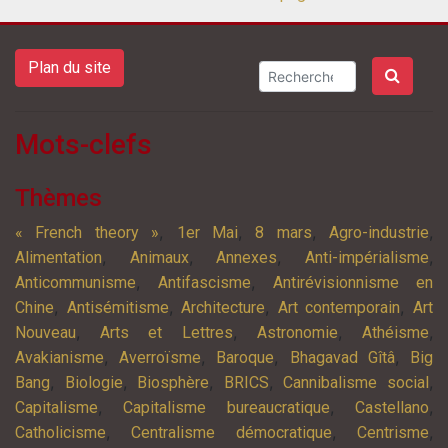
Plan du site
Mots-clefs
Thèmes
,
,
,
,
« French theory »
1er Mai
8 mars
Agro-industrie
,
,
,
,
Alimentation
Animaux
Annexes
Anti-impérialisme
,
,
Anticommunisme
Antifascisme
Antirévisionnisme en
,
,
,
,
Chine
Antisémitisme
Architecture
Art contemporain
Art
,
,
,
,
Nouveau
Arts et Lettres
Astronomie
Athéisme
,
,
,
,
Avakianisme
Averroïsme
Baroque
Bhagavad Gîtâ
Big
,
,
,
,
,
Bang
Biologie
Biosphère
BRICS
Cannibalisme social
,
,
,
Capitalisme
Capitalisme bureaucratique
Castellano
,
,
,
Catholicisme
Centralisme démocratique
Centrisme