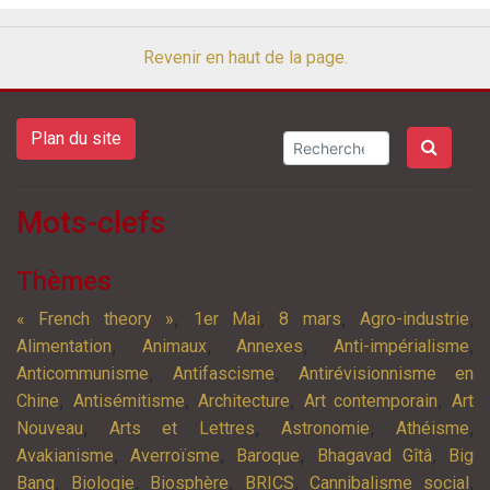
Revenir en haut de la page.
Plan du site
Mots-clefs
Thèmes
,
,
,
,
« French theory »
1er Mai
8 mars
Agro-industrie
,
,
,
,
Alimentation
Animaux
Annexes
Anti-impérialisme
,
,
Anticommunisme
Antifascisme
Antirévisionnisme en
,
,
,
,
Chine
Antisémitisme
Architecture
Art contemporain
Art
,
,
,
,
Nouveau
Arts et Lettres
Astronomie
Athéisme
,
,
,
,
Avakianisme
Averroïsme
Baroque
Bhagavad Gîtâ
Big
,
,
,
,
,
Bang
Biologie
Biosphère
BRICS
Cannibalisme social