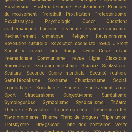
,
,
,
Positivisme
Post-modernisme
Prachandisme
Principes
,
,
,
,
du mouvement
Proletkult
Prostitution
Protestantisme
,
,
,
Psychanalyse
Psychologie
Queer
Questions
,
,
,
,
mathématiques
Racisme
Réalisme
Réalisme socialiste
,
,
,
Réchauffement climatique
Religion
Révisionnisme
,
,
Révolution culturelle
Révolution socialiste
revue « Front
,
,
,
Social »
revue Clarté Rouge
revue Crise
revue
,
,
internationale Communisme
revue Ligne Classique
,
,
,
,
Romantisme
Sacrorum antistitum
Science
Scolastique
,
,
,
Sculture
Seconde Guerre mondiale
Sécurité routière
,
,
,
Semi-féodalisme
Sionisme
Situationnisme
Social-
,
,
,
,
impérialisme
Socialisme
Société
Soulèvement armé
,
,
,
,
Sport
Structuralisme
Subjectivisme
Surréalisme
,
,
,
,
Symbiogenèse
Symbolisme
Syndicalisme
Théatre
,
,
,
Théorie de l'évolution
Théorie du génie
Théorie du reflet
,
,
,
,
Tiers-mondisme
Titisme
Trafic de drogues
Triple union
,
,
,
Trotskysme
Ultra-gauche
Unité des contraires
Vérité
,
,
,
,
objective
Veviba
Vingtisme
Vivisection
XXe congrès du