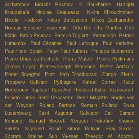
,
,
,
Gorbatchev
Moishe Postone
N. Boukharine
Nadejda
,
,
,
Kroupskaïa
Nicolae Ceaușescu
Nikita Khrouchtchev
,
,
,
Nikolaï Fiodorov
Nikos Béloyannis
Níkos Zachariádis
,
,
,
,
Norman Béthune
Orhan Bakir
Otto Dix
Otto Mueller
Otto
,
,
,
,
Rühle
Pablo Picasso
Palmiro Togliatti
Parménide
Patrice
,
,
,
,
Lumumba
Paul Cézanne
Paul Lafargue
Paul Verlaine
,
,
,
Paul-Henri Spaak
Peter Paul Rubens
Philippe Buonarroti
,
,
Pierre Drieu La Rochelle
Pierre Mulele
Pierre Ryckmans
,
,
,
(Simon Leys)
Pierre-Joseph Proudhon
Pieter Aertsen
,
,
,
,
Pieter Brueghel
Piotr Ilitch Tchaïkovski
Platon
Plotin
,
,
,
Prospero Gallinari
Pythagore
Rafael Correa
Raoul
,
,
,
,
,
Hedebouw
Raphaël
Ravachol
Reinhard Kühnl
Rembrandt
,
,
,
Renato Curcio
René Descartes
René Magritte
Rogier van
,
,
,
der Weyden
Roland Barthes
Romain Rolland
Rosa
,
,
,
Luxembourg
Saint Augustin
Salvador Dali
Samad
,
,
,
Behrangi
Samuel Beckett
Sergueï Prokofiev
Shoichi
,
,
,
,
Sakata
Sigmund Freud
Simon Bolivar
Siraj Sikder
,
,
,
,
Socrate
Staline
Sun Ya-tsen
Theodor W. Adorno