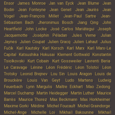
,
,
,
,
Ensor
James Monroe
Jan van Eyck
Jean Blume
Jean
,
,
,
,
Bodin
Jean Fonteyne
Jean Genet
Jean Jaurès
Jean
,
,
,
Vogel
Jean-François Millet
Jean-Paul Sartre
Jean-
,
,
,
Sébastien Bach
Jheronimus Bosch
Jiang Qing
John
,
,
,
Heartfield
John Locke
José Carlos Mariátegui
Joseph
,
,
,
Jacquemotte
Joséphin Péladan
Jules Verne
Julian
,
,
,
,
Jaynes
Julien Coupat
Julien Gracq
Julien Lahaut
Julius
,
,
,
,
Fučík
Karl Kautsky
Karl Korsch
Karl Marx
Karl Marx-Le
,
,
,
Capital
Katsushika Hokusai
Klement Gottwald
Konstantin
,
,
,
,
Tsiolkovski
Kurt Cobain
Kurt Gossweiler
Lavrenti Beria
,
,
,
,
Le Caravage
Lénine
Léon Frédéric
Léon Tolstoï
Léon
,
,
,
,
Trotsky
Leonid Brejnev
Lou Sin
Louis Aragon
Louis de
,
,
,
Brouckère
Louis Van Geyt
Ludo Martens
Ludwig
,
,
,
,
Feuerbach
Lynn Margulis
Maître Eckhart
Mao Zedong
,
,
,
Marcel Duchamp
Martin Heidegger
Martin Luther
Maurice
,
,
,
,
Barrès
Maurice Thorez
Max Beckmann
Max Horkheimer
,
,
,
,
Maxime Gorki
Médine
Michel Foucault
Michel Graindorge
,
,
,
Michel-Ange
Michelle Loi
Mikhaïl Bakounine
Mikhaïl