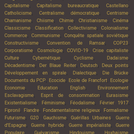
,
,
,
Capitalisme
Capitalisme bureaucratique
Castellano
,
,
,
Catholicisme
Centralisme démocratique
Centrisme
,
,
,
,
,
Chamanisme
Chiisme
Chimie
Christianisme
Cinéma
,
,
,
,
Classicisme
Classification
Collectivisme
Colonialisme
,
,
,
Commerce
Communisme
Conquête spatiale soviétique
,
,
,
Constructivisme
Convention de Ramsar
COP23
,
,
,
,
Corporatisme
Cosmologie
COVID-19
Crise capitaliste
,
,
,
,
Culture
Cybernétique
Cyclisme
Dadaïsme
,
,
,
,
Décadentisme
Der Blaue Reiter
Deutsch
Deux points
,
,
,
Développement en spirale
Dialectique
Die Brücke
,
,
,
,
Documents du PCP
Ecocide
Ecole de Francfort
Ecologie
,
,
,
,
Economie
Education
English
Environnement
,
,
,
Esclavagisme
Esprit de consommation
Eurasisme
,
,
,
,
Existentialisme
Féminisme
Féodalisme
Février 1917
,
,
,
,
Fipronil
Flandre
Fondamentalisme religieux
Formalisme
,
,
,
,
Futurisme
G20
Gauchisme
Guérillas Urbaines
Guerre
,
,
,
d'Espagne
Guerre hybride
Guerre impérialiste
Guerre
,
,
,
,
Populaire
Guévarisme
Hindouisme
Hoxhaïsme