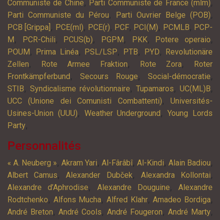
,
,
Communiste de Chine
Parti Communiste de France (mlm)
,
,
Parti Communiste du Pérou
Parti Ouvrier Belge (POB)
,
,
,
,
,
,
PCB [Grippa]
PCE(ml)
PCE(r)
PCF
PCI(M)
PCMLB
PCP-
,
,
,
,
,
,
M
PCR-Chili
PCUS(b)
PGPM
PKK
Potere operaio
,
,
,
,
,
POUM
Prima Linéa
PSL/LSP
PTB
PYD
Revolutionäre
,
,
,
Zellen
Rote Armee Fraktion
Rote Zora
Roter
,
,
,
Frontkämpferbund
Secours Rouge
Social-démocratie
,
,
,
,
STIB
Syndicalisme révolutionnaire
Tupamaros
UC(ML)B
,
UCC (Unione dei Comunisti Combattenti)
Universités-
,
,
Usines-Union (UUU)
Weather Underground
Young Lords
,
Party
Personnalités
,
,
,
,
,
« A. Neuberg »
Akram Yari
Al-Fârâbî
Al-Kindi
Alain Badiou
,
,
,
Albert Camus
Alexander Dubček
Alexandra Kollontai
,
,
Alexandre d’Aphrodise
Alexandre Douguine
Alexandre
,
,
,
,
Rodtchenko
Alfons Mucha
Alfred Klahr
Amadeo Bordiga
,
,
,
,
André Breton
André Cools
André Fougeron
André Marty