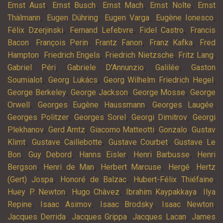
,
,
,
,
Ernst Aust
Ernst Busch
Ernst Mach
Ernst Nolte
Ernst
,
,
,
,
Thälmann
Eugen Dühring
Eugen Varga
Eugène Ionesco
,
,
,
Félix Dzerjinski
Fernand Lefebvre
Fidel Castro
Francis
,
,
,
,
Bacon
François Perin
Frantz Fanon
Franz Kafka
Fred
,
,
,
,
Hampton
Friedrich Engels
Friedrich Nietzsche
Fritz Lang
,
,
,
Gabriel Péri
Gabriele D'Annunzio
Galilée
Gaston
,
,
,
Soumialot
Georg Lukács
Georg Wilhelm Friedrich Hegel
,
,
,
George Berkeley
George Jackson
George Mosse
George
,
,
,
Orwell
Georges Eugène Haussmann
Georges Laugée
,
,
,
Georges Politzer
Georges Sorel
Georgi Dimitrov
Georgi
,
,
,
,
Plekhanov
Gerd Arntz
Giacomo Matteotti
Gonzalo
Gustav
,
,
,
Klimt
Gustave Caillebotte
Gustave Courbet
Gustave Le
,
,
,
,
Bon
Guy Debord
Hanns Eisler
Henri Barbusse
Henri
,
,
,
,
Bergson
Henri de Man
Herbert Marcuse
Hergé
Hertz
,
,
,
(Gert) Jospa
Honoré de Balzac
Hubert-Félix Thiéfaine
,
,
,
Huey P. Newton
Hugo Chàvez
Ibrahim Kaypakkaya
Ilya
,
,
,
,
Repine
Isaac Asimov
Isaac Brodsky
Isaac Newton
,
,
,
Jacques Derrida
Jacques Grippa
Jacques Lacan
James