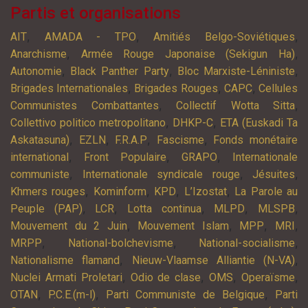
Partis et organisations
,
,
,
AIT
AMADA - TPO
Amitiés Belgo-Soviétiques
,
,
Anarchisme
Armée Rouge Japonaise (Sekigun Ha)
,
,
,
Autonomie
Black Panther Party
Bloc Marxiste-Léniniste
,
,
,
Brigades Internationales
Brigades Rouges
CAPC
Cellules
,
,
Communistes Combattantes
Collectif Wotta Sitta
,
,
Collettivo politico metropolitano
DHKP-C
ETA (Euskadi Ta
,
,
,
,
Askatasuna)
EZLN
F.R.A.P
Fascisme
Fonds monétaire
,
,
,
international
Front Populaire
GRAPO
Internationale
,
,
,
communiste
Internationale syndicale rouge
Jésuites
,
,
,
,
Khmers rouges
Kominform
KPD
L’Izostat
La Parole au
,
,
,
,
,
Peuple (PAP)
LCR
Lotta continua
MLPD
MLSPB
,
,
,
,
Mouvement du 2 Juin
Mouvement Islam
MPP
MRI
,
,
,
MRPP
National-bolchevisme
National-socialisme
,
,
Nationalisme flamand
Nieuw-Vlaamse Alliantie (N-VA)
,
,
,
,
Nuclei Armati Proletari
Odio de clase
OMS
Operaïsme
,
,
,
OTAN
P.C.E.(m-l)
Parti Communiste de Belgique
Parti