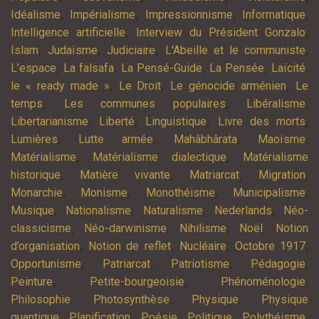
,
,
,
,
Idéalisme
Impérialisme
Impressionnisme
Informatique
,
,
Intelligence artificielle
Interview du Président Gonzalo
,
,
,
,
Islam
Judaïsme
Judiciaire
L'Abeille et le communiste
,
,
,
,
,
L’espace
La falsafa
La Pensé-Guide
La Pensée
Laïcité
,
,
,
le « ready made »
Le Droit
Le génocide arménien
Le
,
,
,
temps
Les communes populaires
Libéralisme
,
,
,
,
Libertarianisme
Liberté
Linguistique
Livre des morts
,
,
,
,
Lumières
Lutte armée
Mahâbhârata
Maoïsme
,
,
Matérialisme
Matérialisme dialectique
Matérialisme
,
,
,
,
historique
Matière vivante
Matriarcat
Migration
,
,
,
,
Monarchie
Monisme
Monothéisme
Municipalisme
,
,
,
,
Musique
Nationalisme
Naturalisme
Nederlands
Néo-
,
,
,
,
classicisme
Néo-darwinisme
Nihilisme
Noël
Notion
,
,
,
,
d’organisation
Notion de reflet
Nucléaire
Octobre 1917
,
,
,
,
Opportunisme
Patriarcat
Patriotisme
Pédagogie
,
,
,
Peinture
Petite-bourgeoisie
Phénoménologie
,
,
,
Philosophie
Photosynthèse
Physique
Physique
,
,
,
,
,
quantique
Planification
Poésie
Politique
Polythéisme