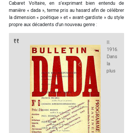
Cabaret Voltaire, en s’exprimant bien entendu de
manière « dada », terme pris au hasard afin de célébrer
la dimension « poétique » et « avant-gardiste » du style
propre aux décadents d’un nouveau genre :
II.
1916.
Dans
la
plus