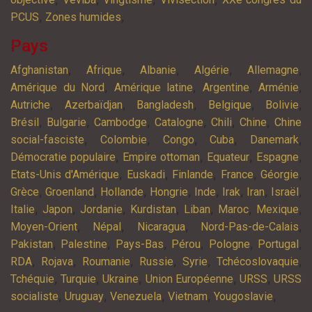
,
,
PCUS
Zones humides
Pays
,
,
,
,
,
Afghanistan
Afrique
Albanie
Algérie
Allemagne
,
,
,
,
Amérique du Nord
Amérique latine
Argentine
Arménie
,
,
,
,
,
Autriche
Azerbaïdjan
Bangladesh
Belgique
Bolivie
,
,
,
,
,
,
Brésil
Bulgarie
Cambodge
Catalogne
Chili
Chine
Chine
,
,
,
,
,
social-fasciste
Colombie
Congo
Cuba
Danemark
,
,
,
,
Démocratie populaire
Empire ottoman
Equateur
Espagne
,
,
,
,
,
Etats-Unis d'Amérique
Euskadi
Finlande
France
Géorgie
,
,
,
,
,
,
,
,
Grèce
Groenland
Hollande
Hongrie
Inde
Irak
Iran
Israël
,
,
,
,
,
,
,
Italie
Japon
Jordanie
Kurdistan
Liban
Maroc
Mexique
,
,
,
,
Moyen-Orient
Népal
Nicaragua
Nord-Pas-de-Calais
,
,
,
,
,
,
Pakistan
Palestine
Pays-Bas
Pérou
Pologne
Portugal
,
,
,
,
,
,
RDA
Rojava
Roumanie
Russie
Syrie
Tchécoslovaquie
,
,
,
,
,
Tchéquie
Turquie
Ukraine
Union Européenne
URSS
URSS
,
,
,
,
,
socialiste
Uruguay
Venezuela
Vietnam
Yougoslavie