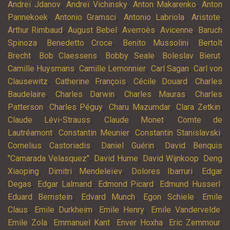
,
,
,
Andreï Jdanov
Andreï Vichinsky
Anton Makarenko
Anton
,
,
,
,
Pannekoek
Antonio Gramsci
Antonio Labriola
Aristote
,
,
,
,
Arthur Rimbaud
August Bebel
Averroès
Avicenne
Baruch
,
,
,
Spinoza
Benedetto Croce
Benito Mussolini
Bertolt
,
,
,
,
Brecht
Bob Claessens
Bobby Seale
Boleslav Bierut
,
,
,
Camille Huysmans
Camille Lemonnier
Carl Sagan
Carl von
,
,
,
Clausewitz
Catherine François
Cécile Douard
Charles
,
,
,
Baudelaire
Charles Darwin
Charles Mauras
Charles
,
,
,
,
Patterson
Charles Péguy
Charu Mazumdar
Clara Zetkin
,
,
Claude Lévi-Strauss
Claude Monet
Comte de
,
,
,
Lautréamont
Constantin Meunier
Constantin Stanislavski
,
,
Cornelius Castoriadis
Daniel Guérin
David Benquis
,
,
,
"Camarada Velasquez"
David Hume
David Wijnkoop
Deng
,
,
,
Xiaoping
Dimitri Mendeleïev
Dolores Ibarruri
Edgar
,
,
,
,
Degas
Edgar Lalmand
Edmond Picard
Edmund Husserl
,
,
,
Eduard Bernstein
Edvard Munch
Egon Schiele
Emile
,
,
,
,
Claus
Emile Durkheim
Emile Henry
Emile Vandervelde
,
,
,
,
Emile Zola
Emmanuel Kant
Enver Hoxha
Eric Zemmour