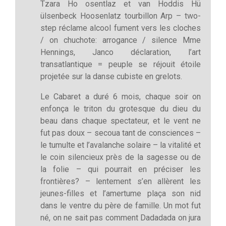
Tzara Ho osentlaz et van Hoddis Hü
ülsenbeck Hoosenlatz tourbillon Arp – two-
step réclame alcool fument vers les cloches
/ on chuchote: arrogance / silence Mme
Hennings, Janco déclaration, l’art
transatlantique = peuple se réjouit étoile
projetée sur la danse cubiste en grelots.
Le Cabaret a duré 6 mois, chaque soir on
enfonça le triton du grotesque du dieu du
beau dans chaque spectateur, et le vent ne
fut pas doux – secoua tant de consciences –
le tumulte et l’avalanche solaire – la vitalité et
le coin silencieux près de la sagesse ou de
la folie – qui pourrait en préciser les
frontières? – lentement s’en allèrent les
jeunes-filles et l’amertume plaça son nid
dans le ventre du père de famille. Un mot fut
né, on ne sait pas comment Dadadada on jura